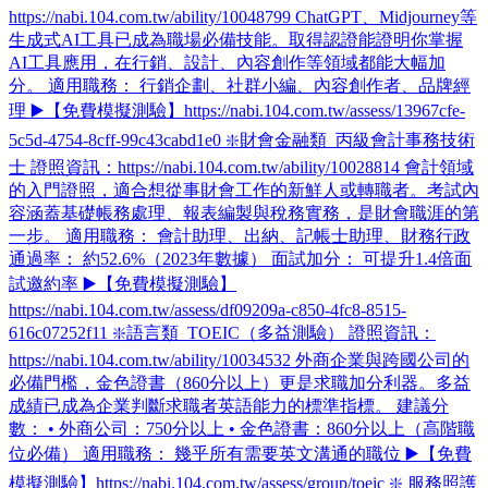
https://nabi.104.com.tw/ability/10048799 ChatGPT、Midjourney等
生成式AI工具已成為職場必備技能。取得認證能證明你掌握
AI工具應用，在行銷、設計、內容創作等領域都能大幅加
分。 適用職務： 行銷企劃、社群小編、內容創作者、品牌經
理 ▶️【免費模擬測驗】https://nabi.104.com.tw/assess/13967cfe-
5c5d-4754-8cff-99c43cabd1e0 ❇️財會金融類_丙級會計事務技術
士 證照資訊：https://nabi.104.com.tw/ability/10028814 會計領域
的入門證照，適合想從事財會工作的新鮮人或轉職者。考試內
容涵蓋基礎帳務處理、報表編製與稅務實務，是財會職涯的第
一步。 適用職務： 會計助理、出納、記帳士助理、財務行政
通過率： 約52.6%（2023年數據） 面試加分： 可提升1.4倍面
試邀約率 ▶️【免費模擬測驗】
https://nabi.104.com.tw/assess/df09209a-c850-4fc8-8515-
616c07252f11 ❇️語言類_TOEIC（多益測驗） 證照資訊：
https://nabi.104.com.tw/ability/10034532 外商企業與跨國公司的
必備門檻，金色證書（860分以上）更是求職加分利器。多益
成績已成為企業判斷求職者英語能力的標準指標。 建議分
數： • 外商公司：750分以上 • 金色證書：860分以上（高階職
位必備） 適用職務： 幾乎所有需要英文溝通的職位 ▶️【免費
模擬測驗】https://nabi.104.com.tw/assess/group/toeic ❇️ 服務照護