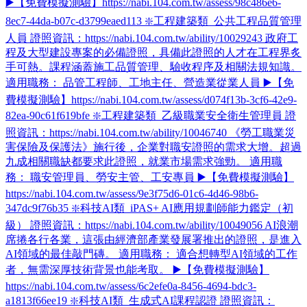
▶️【免費模擬測驗】https://nabi.104.com.tw/assess/98c486e6-
8ec7-44da-b07c-d3799eaed113 ❇️工程建築類_公共工程品質管理
人員 證照資訊：https://nabi.104.com.tw/ability/10029243 政府工
程及大型建設專案的必備證照，具備此證照的人才在工程界炙
手可熱。課程涵蓋施工品質管理、驗收程序及相關法規知識。
適用職務： 品管工程師、工地主任、營造業從業人員 ▶️【免
費模擬測驗】https://nabi.104.com.tw/assess/d074f13b-3cf6-42e9-
82ea-90c61f619bfe ❇️工程建築類_乙級職業安全衛生管理員 證
照資訊：https://nabi.104.com.tw/ability/10046740 《勞工職業災
害保險及保護法》施行後，企業對職安證照的需求大增。超過
九成相關職缺都要求此證照，就業市場需求強勁。 適用職
務： 職安管理員、勞安主管、工安專員 ▶️【免費模擬測驗】
https://nabi.104.com.tw/assess/9e3f75d6-01c6-4d46-98b6-
347dc9f76b35 ❇️科技AI類_iPAS+ AI應用規劃師能力鑑定（初
級） 證照資訊：https://nabi.104.com.tw/ability/10049056 AI浪潮
席捲各行各業，這張由經濟部產業發展署推出的證照，是進入
AI領域的最佳敲門磚。 適用職務： 適合想轉型AI領域的工作
者，無需深厚技術背景也能考取。 ▶️【免費模擬測驗】
https://nabi.104.com.tw/assess/6c2efe0a-8456-4694-bdc3-
a1813f66ee19 ❇️科技AI類_生成式AI課程認證 證照資訊：