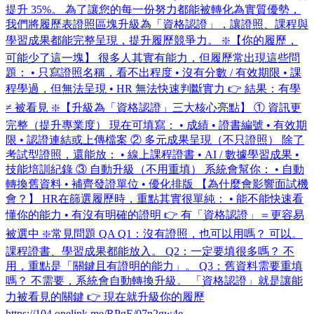
提升 35%。 為了讓您的每一份努力都能被轉化為實質優勢，
我們將履歷表證照區塊升級為「資格認證」，讓證照、課程與
學習成果都能完整呈現，提升履歷競爭力。 ❇️【你的履歷，
可能少了這一塊】 很多人其實有能力，但履歷常出現這些問
題： • 只寫證照名稱，看不出程度 • 沒有分數 / 有效期限 • 課
程學過，但無法呈現 • HR 無法快速判斷實力 👉 結果：有學
≠ 被看見 ❇️【升級為「資格認證」三大核心亮點】 ① 資訊更
完整（提升專業度） 現在可填寫： • 成績 • 證書編號 • 有效期
限 • 認證連結或上傳檔案 ② 多元成果呈現（不只證照） 除了
考試型證照，還能放： • 線上課程證書 • AI / 數據學習成果 •
技能培訓紀錄 ③ 自動升級（不用重填） 系統會幫你： • 自動
轉換舊資料 • 補齊發證單位 • 優化排版 【為什麼會影響面試機
會？】 HR在篩選履歷時，重點其實很單純： • 能不能快速看
懂你的能力 • 有沒有明確的證明 👉 有「資格認證」＝更容易
被選中 ❇️常見問題 QA Q1：沒有證照，也可以用嗎？ 可以。
課程證書、學習成果都能放入。 Q2：一定要填很多嗎？ 不
用，重點是「關鍵且有證明的能力」。 Q3：舊資料需要重填
嗎？ 不需要，系統會自動轉換升級。 「資格認證」就是讓能
力被看見的關鍵 👉 現在就升級你的履歷
https://104.onelink.me/RPgE/07n2gw4e