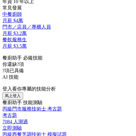
年資 10 年以上
常見發展
中餐廚師
月薪
$4萬
門市／店員／專櫃人員
月薪
$3.2萬
餐飲服務生
月薪
$3.5萬
餐廚助手 必備技能
你還缺
?
項
?
項已具備
AI 技能
登入看你專屬的技能分析
馬上登入
餐廚助手 技能測驗
丙級門市服務技術士 考古題
考古題
7084 人測過
立即測驗
丙級西餐烹調技術士 模擬試題