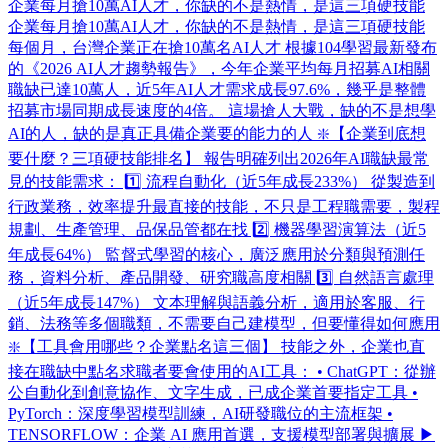
企業每月搶10萬AI人才，你缺的不是熱情，是這三項硬技能
企業每月搶10萬AI人才，你缺的不是熱情，是這三項硬技能
每個月，台灣企業正在搶10萬名AI人才 根據104學習最新發布
的《2026 AI人才趨勢報告》，今年企業平均每月招募AI相關
職缺已達10萬人，近5年AI人才需求成長97.6%，幾乎是整體
招募市場同期成長速度的4倍。 這場搶人大戰，缺的不是想學
AI的人，缺的是真正具備企業要的能力的人 ❇️【企業到底想
要什麼？三項硬技能排名】 報告明確列出2026年AI職缺最常
見的技能需求： 1️⃣ 流程自動化（近5年成長233%） 從製造到
行政業務，效率提升最直接的技能，不只是工程職需要，製程
規劃、生產管理、品保品管都在找 2️⃣ 機器學習演算法（近5
年成長64%） 監督式學習的核心，廣泛應用於分類與預測任
務，資料分析、產品開發、研究職高度相關 3️⃣ 自然語言處理
（近5年成長147%） 文本理解與語義分析，適用於客服、行
銷、法務等多個職類，不需要自己建模型，但要懂得如何應用
❇️【工具會用哪些？企業點名這三個】 技能之外，企業也直
接在職缺中點名求職者要會使用的AI工具： • ChatGPT：從辦
公自動化到創意協作、文字生成，已成企業首要指定工具 •
PyTorch：深度學習模型訓練，AI研發職位的主流框架 •
TENSORFLOW：企業 AI 應用首選，支援模型部署與擴展 ▶