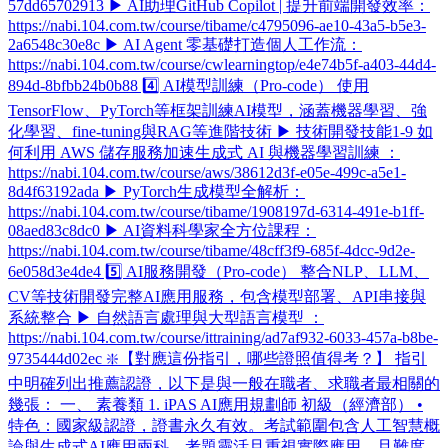
57dd65702913 ▶ AI助理GitHub Copilot | 提升前端開發效率：
https://nabi.104.com.tw/course/tibame/c4795096-ae10-43a5-b5e3-
2a6548c30e8c ▶ AI Agent 零基礎打造個人工作流：
https://nabi.104.com.tw/course/cwlearningtop/e4e74b5f-a403-44d4-
894d-8bfbb24b0b88 4️⃣ AI模型訓練（Pro-code） 使用
TensorFlow、PyTorch等框架訓練AI模型，涵蓋機器學習、強
化學習、fine-tuning與RAG等進階技術 ▶ 技術開發技能1-9 如
何利用 AWS 儲存服務加速生成式 AI 與機器學習訓練 ：
https://nabi.104.com.tw/course/aws/38612d3f-e05e-499c-a5e1-
8d4f63192ada ▶ PyTorch生成模型全解析：
https://nabi.104.com.tw/course/tibame/1908197d-6314-491e-b1ff-
08aed83c8dc0 ▶ AI資料科學家全方位課程：
https://nabi.104.com.tw/course/tibame/48cff3f9-685f-4dcc-9d2e-
6e058d3e4de4 5️⃣ AI服務開發（Pro-code） 整合NLP、LLM、
CV等技術開發完整AI應用服務，包含模型部署、API串接與
系統整合 ▶ 自然語言處理與大型語言模型 ：
https://nabi.104.com.tw/course/ittraining/ad7af932-6033-457a-b8be-
9735444d02ec ❇️【對應這份指引，哪些證照值得考？】 指引
中明確列出推薦認證，以下是與一般在職者、求職者最相關的
幾張： 一、 素養類 1. iPAS AI應用規劃師 初級（經濟部） •
特色：國家級認證，證書永久有效。考試範圍包含人工智慧概
論與生成式AI應用兩科，考題靈活且重視實際應用，且難度