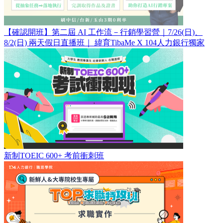
【確認開班】第二屆 AI 工作流－行銷學習營｜7/26(日)、
8/2(日) 兩天假日直播班｜ 緯育TibaMe X 104人力銀行獨家
新制TOEIC 600+ 考前衝刺班