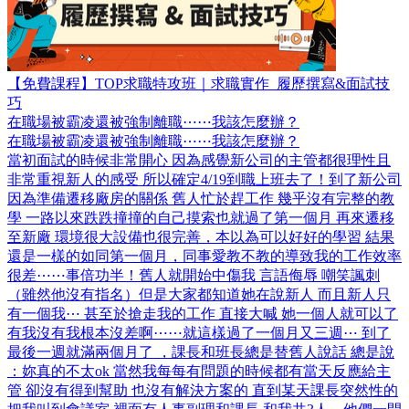
【免費課程】TOP求職特攻班｜求職實作_履歷撰寫&面試技
巧
在職場被霸凌還被強制離職⋯⋯我該怎麼辦？
在職場被霸凌還被強制離職⋯⋯我該怎麼辦？
當初面試的時候非常開心 因為感覺新公司的主管都很理性且
非常重視新人的感受 所以確定4/19到職上班去了！到了新公司
因為準備遷移廠房的關係 舊人忙於趕工作 幾乎沒有完整的教
學 一路以來跌跌撞撞的自己摸索也就過了第一個月 再來遷移
至新廠 環境很大設備也很完善，本以為可以好好的學習 結果
還是一樣的如同第一個月，同事愛教不教的導致我的工作效率
很差⋯⋯事倍功半！舊人就開始中傷我 言語侮辱 嘲笑諷刺
（雖然他沒有指名）但是大家都知道她在說新人 而且新人只
有一個我⋯ 甚至於搶走我的工作 直接大喊 她一個人就可以了
有我沒有我根本沒差啊⋯⋯就這樣過了一個月又三週⋯ 到了
最後一週就滿兩個月了 ，課長和班長總是替舊人說話 總是說
：妳真的不太ok 當然我每每有問題的時候都有當天反應給主
管 卻沒有得到幫助 也沒有解決方案的 直到某天課長突然性的