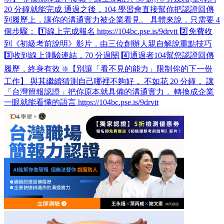
20 分鐘就能完成 通過之後，104 學習會直接幫你把認證回傳
到履歷上，讓你的溝通實力被企業看見。 具體來說，只需要 4
個步驟： 1️⃣線上完成報名 https://104bc.pse.is/9drvtt 2️⃣免費收
到《初級考前說明》影片，由三位創辦人親自解說重點技巧
3️⃣收到線上測驗連結，70 分過關 4️⃣通過者104幫您認證回傳
履歷，終身有效 ❇️【別讓「看不見的能力」限制你的下一份
工作】 與其繼續猜測自己哪裡不夠好， 不如花 20 分鐘， 讓
「台灣簡報認證」把你原本就具備的溝通實力， 轉換成企業
一眼就能看懂的語言 https://104bc.pse.is/9drvtt