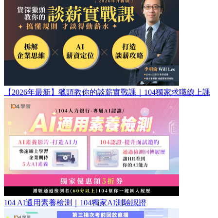
【2026年最新】獵頭教你的談薪實戰課｜104獨家求職線上課
104 AI通用素養檢測｜104獨家AI測驗認證