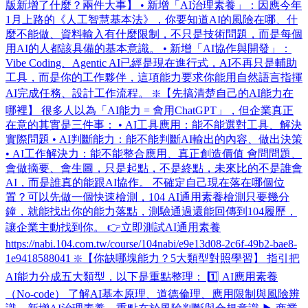
版新增了什麼？兩件大事】 • 新增「AI治理素養」：因應今年
1月上路的《人工智慧基本法》，你要知道AI的風險在哪、什
麼不能做、資料輸入有什麼限制，不只是技術問題，而是每個
用AI的人都該具備的基本意識。 • 新增「AI協作與開發」：
Vibe Coding、Agentic AI已經是現在進行式，AI不再只是輔助
工具，而是你的工作夥伴，這項能力要求你能用自然語言指揮
AI完成任務、設計工作流程。 ❇️【先搞清楚自己的AI能力在
哪裡】 很多人以為「AI能力 = 會用ChatGPT」，但企業真正
在意的其實是三件事： • AI工具應用：能不能選對工具、解決
實際問題 • AI判斷能力：能不能判斷AI輸出的內容、做出決策
• AI工作解決力：能不能整合應用、真正創造價值 會問問題、
會做摘要、會生圖，只是起點，不是終點，未來比的不是誰會
AI，而是誰真的能跟AI協作。 不確定自己現在落在哪個位
置？可以先做一個快速檢測，104 AI通用素養檢測只要幾分
鐘，就能找出你的能力落點，測驗通過還能回傳到104履歷，
讓企業主動找到你。 👉立即測試AI通用素養
https://nabi.104.com.tw/course/104nabi/e9e13d08-2c6f-49b2-bae8-
1e9418588041 ❇️【你缺哪塊能力？5大類型對照學習】 指引把
AI能力分成五大類型，以下是重點整理： 1️⃣ AI應用素養
（No-code） 了解AI基本原理、道德倫理、應用限制與風險辨