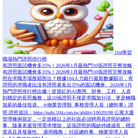
104學習
職場熱門證照排行榜
有證照面試機會多35%！2026年1月最熱門10張證照完整攻略
有證照面試機會多35%！2026年1月最熱門10張證照完整攻略
想在求職市場脫穎而出？根據104人力銀行最新數據顯示，有
證照的求職者比沒有證照者多出35%的面試機會。2026年1月
熱門證照排行榜出爐！從當紅的AI應用、財會、工程、人資
到穩定的長照服務，這10張證照不僅是求職加分項，更是轉職
加薪的最佳投資。 ❇️物業管理類_事務管理人員（總幹事）證
照 證照資訊：https://nabi.104.com.tw/ability/10029198 公寓大廈
管理條例規定，一定規模以上的社區必須聘用具證照的總幹
事。隨著老屋管理需求增加，這張證照的職缺持續成長，穩定
度高且具發展性。 適用職務： 社區總幹事、物業管理人員