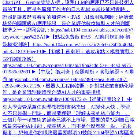
ChatGPT、Gemini雙雙入榜，說明LLM的應用已不只是技術人
員的工具，而是各職類工作者的日常配備 ❇️當技能相近時，
證照是讓履歷被看見的加速器 • iPAS+ AI應用規劃師：經濟部
核發的國家級AI應用認證，是企業評估數位轉型人才的判斷
標準之一 • 證照資訊：https://nabi.104.com.tw/nabisearch/certify?
keyword=ipas%2BAI ▶️【點我免費做 iPAS+ AI應用規劃師 初
級模擬測驗】 https://nabi.104.com.tw/assess/6c2efe0a-8456-4694-
bdc3-a1813f66ee19 ▶️【初級】衝刺班｜速攻考點 × 模擬實戰 ×
GPT刷題攻略】
https://nabi.104.com.tw/course/104nabi/19ba2cdd-5ae1-44a0-a975-
01f989c92691 ▶️【中級】衝刺班｜命題精析 × 實戰解題 × AI刷
題 https://nabi.104.com.tw/course/104nabi/3987ebea-3686-4f67-
a292-c46c3cc2128e • 機器人工程師證照：針對製造業自動化場
景，是企業識別硬體整合型AI人才的重要指標
https://nabi.104.com.tw/ability/10049172 ❇️【從哪裡開始？】 中
央大學資管系兼任助理教授劉書銘指出，AI變化太快，學習
AI不只是學一門課，而是要獲得「理解未來的核心能力」。
三個月學一項技術的節奏已跟不上市場。重要的是找到自己職
務最需要的AI技能，精準切入，而不是什麼都學一點。 💡求
職者： 想知道你的職務最需要哪項AI技能？104學習AI專區會