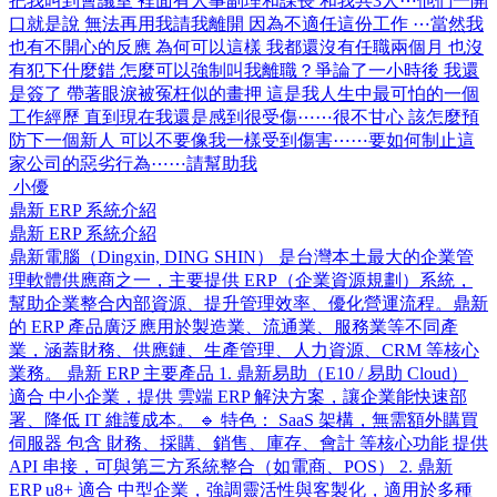
把我叫到會議室 裡面有人事副理和課長 和我共3人⋯他們一開
口就是說 無法再用我請我離開 因為不適任這份工作 ⋯當然我
也有不開心的反應 為何可以這樣 我都還沒有任職兩個月 也沒
有犯下什麼錯 怎麼可以強制叫我離職？爭論了一小時後 我還
是簽了 帶著眼淚被冤枉似的畫押 這是我人生中最可怕的一個
工作經歷 直到現在我還是感到很受傷⋯⋯很不甘心 該怎麼預
防下一個新人 可以不要像我一樣受到傷害⋯⋯要如何制止這
家公司的惡劣行為⋯⋯請幫助我
小優
鼎新 ERP 系統介紹
鼎新 ERP 系統介紹
鼎新電腦（Dingxin, DING SHIN） 是台灣本土最大的企業管
理軟體供應商之一，主要提供 ERP（企業資源規劃）系統，
幫助企業整合內部資源、提升管理效率、優化營運流程。鼎新
的 ERP 產品廣泛應用於製造業、流通業、服務業等不同產
業，涵蓋財務、供應鏈、生產管理、人力資源、CRM 等核心
業務。 鼎新 ERP 主要產品 1. 鼎新易助（E10 / 易助 Cloud）
適合 中小企業，提供 雲端 ERP 解決方案，讓企業能快速部
署、降低 IT 維護成本。 🔹 特色： SaaS 架構，無需額外購買
伺服器 包含 財務、採購、銷售、庫存、會計 等核心功能 提供
API 串接，可與第三方系統整合（如電商、POS） 2. 鼎新
ERP u8+ 適合 中型企業，強調靈活性與客製化，適用於多種