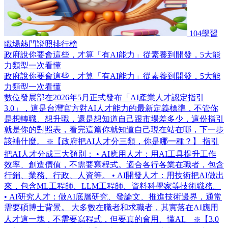
104學習
職場熱門證照排行榜
政府說你要會這些，才算「有AI能力」從素養到開發，5大能
力類型一次看懂
政府說你要會這些，才算「有AI能力」從素養到開發，5大能
力類型一次看懂
數位發展部在2026年5月正式發布「AI產業人才認定指引
3.0」，這是台灣官方對AI人才能力的最新定義標準，不管你
是想轉職、想升職，還是想知道自己跟市場差多少，這份指引
就是你的對照表，看完這篇你就知道自己現在站在哪，下一步
該補什麼。 ❇️【政府把AI人才分三類，你是哪一種？】 指引
把AI人才分成三大類別： • AI應用人才：用AI工具提升工作
效率、創造價值，不需要寫程式。適合各行各業在職者，包含
行銷、業務、行政、人資等。 • AI開發人才：用技術把AI做出
來，包含ML工程師、LLM工程師、資料科學家等技術職務。
• AI研究人才：做AI底層研究、發論文、推進技術邊界，通常
需要碩博士背景。 大多數在職者和求職者，其實落在AI應用
人才這一塊，不需要寫程式，但要真的會用、懂AI。 ❇️【3.0