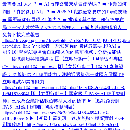
最需要 AI 人才？ ➡️ AI 技能會帶來薪資優勢嗎？ ➡️ 企業如何
判斷「真的會用 AI」？ ➡️ 2026 AI 職缺最常要求的Top硬技能
➡️ 履歷該如何展現 AI 能力？ ➡️ 求職者與企業，如何搶先布
局下一波人才競爭？ 👉 適合新鮮人、在職者與想轉職的人，
免費下載完整報告
https://drive.google.com/drive/folders/1cEoNKeLCMijK6r4ZLQg
usp=drive_link 💡求職者： 想知道你的職務最需要哪項AI技
能？104學習AI專區會自動帶入你的當前職務，分析技能缺
口、提供測驗與推薦課程 1️⃣【立即行動一】104學習AI專區
👉 https://nabi.104.com.tw/ai 2️⃣【立即行動二】104 AI 素養認
證​： 客觀評估 AI 應用能力，測驗通過幫你一鍵匯入履歷 👉
立即測試AI素養能力
https://nabi.104.com.tw/course/104nabi/e9e13d08-2c6f-49b2-bae8-
1e9418588041 3️⃣【立即行動三】國家級「iPAS+ AI 應用規劃
師」已成為企業評估數位轉型人才的標準 ▶【點我免費測
iPAS+ AI應用規劃師 初級模擬測驗】
https://nabi.104.com.tw/assess/6c2efe0a-8456-4694-bdc3-
a1813f66ee19 ▶【初級】衝刺班｜速攻考點 × 模擬實戰 × GPT
刷題攻略】 https://nabi.104.com.tw/course/104nabi/19ba2cdd-