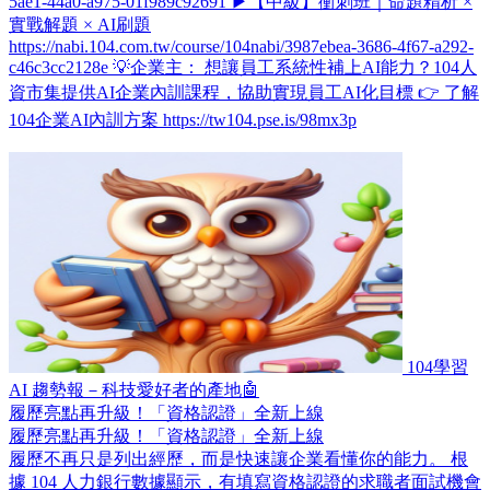
5ae1-44a0-a975-01f989c92691 ▶【中級】衝刺班｜命題精析 ×
實戰解題 × AI刷題
https://nabi.104.com.tw/course/104nabi/3987ebea-3686-4f67-a292-
c46c3cc2128e 💡企業主： 想讓員工系統性補上AI能力？104人
資市集提供AI企業內訓課程，協助實現員工AI化目標 👉 了解
104企業AI內訓方案 https://tw104.pse.is/98mx3p
104學習
AI 趨勢報－科技愛好者的產地🤖
履歷亮點再升級！「資格認證」全新上線
履歷亮點再升級！「資格認證」全新上線
履歷不再只是列出經歷，而是快速讓企業看懂你的能力。 根
據 104 人力銀行數據顯示，有填寫資格認證的求職者面試機會