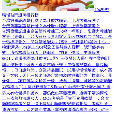
104學習
職場熱門證照排行榜
台灣簡報認證是什麼？為什麼求職者、上班族都該考？
台灣簡報認證是什麼？為什麼求職者、上班族都該考？
台灣簡報認證由企業簡報教練王永福（福哥）、影響力教練謝
文憲（憲哥）、台大簡報大賽創辦人葉丙成教授共同發起，是
一張標準化的「簡報溝通能力」認證，已對接104證照中心，
檢測通過(70分以上)104幫您回傳於個人履歷，認證終身有
效，適合求職新鮮人、轉職者、在職工作者、主管報考
❇️Q1：這張認證為什麼會出現？ 三位發起人長年在企業內訓
與大學教學中發現：求職市場上幾乎每份履歷都寫「擅長簡
報」，但口說無憑，企業得靠面試、試用期慢慢驗證，成本高
又不客觀，因此三位老師決定將抽象的簡報能力「標準化、具
像化」，讓它像語文檢定一樣，成為可攜帶、可驗證的職場能
力指標 ❇️Q2：這跟微軟MOS PowerPoint證照有什麼不同？ 很
多人有軟體操作證照，卻仍做出字體密麻、邏輯不清的簡報，
上台依然無法說服人，MOS考的是「會不會用軟體」；台灣
簡報認證考的是「懂不懂得用簡報改變聽眾想法、談成生意、
通過提案」，這才是企業真正重視的溝通軟實力 ❇️Q3：誰最