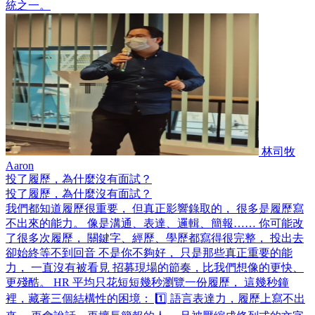
統之一。
林司牧
Aaron
投了履歷，為什麼沒有面試？
投了履歷，為什麼沒有面試？
我們都知道履歷很重要， 但真正影響錄取的， 很多是履歷寫
不出來的能力。 像是溝通、表達、邏輯、簡報…… 你可能改
了很多次履歷， 關鍵字、經歷、學歷都寫得很完整， 投出去
卻始終等不到回音 不是你不夠好， 只是那些真正重要的能
力， 一直沒有被看見 招募現場的節奏，比我們想像的更快、
更殘酷。 HR 平均只花短短幾秒瀏覽一份履歷， 這幾秒鐘
裡，藏著三個結構性的困境： 1️⃣ 語言表達力，履歷上寫不出