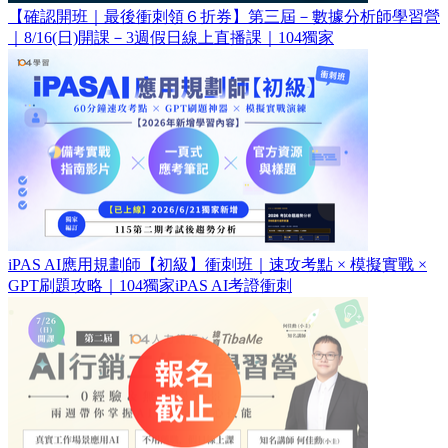
【確認開班｜最後衝刺領６折券】第三屆－數據分析師學習營
｜8/16(日)開課－3週假日線上直播課｜104獨家
iPAS AI應用規劃師【初級】衝刺班｜速攻考點 × 模擬實戰 ×
GPT刷題攻略｜104獨家iPAS AI考證衝刺