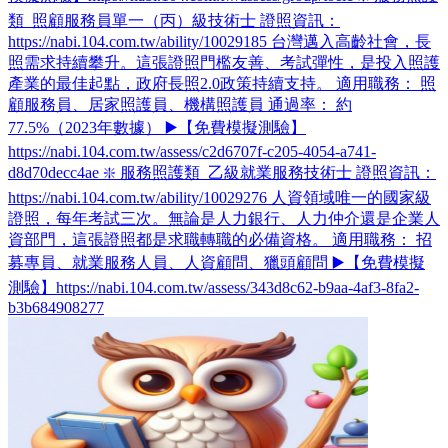
類_照顧服務員單一（丙）級技術士 證照資訊：
https://nabi.104.com.tw/ability/10029185 台灣邁入高齡社會，長
照需求持續攀升。這張證照門檻友善、考試彈性，是投入照護
產業的最佳起點，政府長照2.0政策持續支持。 適用職務： 照
顧服務員、居家照護員、機構照護員 通過率： 約
77.5%（2023年數據） ▶️【免費模擬測驗】
https://nabi.104.com.tw/assess/c2d6707f-c205-4054-a741-
d8d70decc4ae ❇️ 服務照護類_乙級就業服務技術士 證照資訊：
https://nabi.104.com.tw/ability/10029276 人資領域唯一的國家級
證照，每年考試三次。無論是人力銀行、人力仲介還是企業人
資部門，這張證照都是求職轉職的必備資格。 適用職務： 招
募專員、就業服務人員、人資顧問、獵頭顧問 ▶️【免費模擬
測驗】https://nabi.104.com.tw/assess/343d8c62-b9aa-4af3-8fa2-
b3b684908277