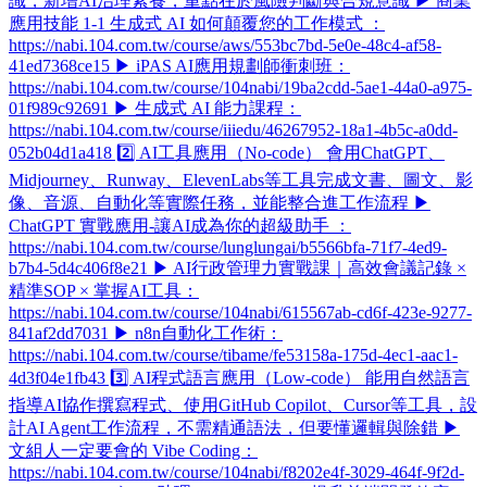
識，新增AI治理素養，重點在於風險判斷與合規意識 ▶ 商業
應用技能 1-1 生成式 AI 如何顛覆您的工作模式 ：
https://nabi.104.com.tw/course/aws/553bc7bd-5e0e-48c4-af58-
41ed7368ce15 ▶ iPAS AI應用規劃師衝刺班：
https://nabi.104.com.tw/course/104nabi/19ba2cdd-5ae1-44a0-a975-
01f989c92691 ▶ 生成式 AI 能力課程：
https://nabi.104.com.tw/course/iiiedu/46267952-18a1-4b5c-a0dd-
052b04d1a418 2️⃣ AI工具應用（No-code） 會用ChatGPT、
Midjourney、Runway、ElevenLabs等工具完成文書、圖文、影
像、音源、自動化等實際任務，並能整合進工作流程 ▶
ChatGPT 實戰應用-讓AI成為你的超級助手 ：
https://nabi.104.com.tw/course/lunglungai/b5566bfa-71f7-4ed9-
b7b4-5d4c406f8e21 ▶ AI行政管理力實戰課｜高效會議記錄 ×
精準SOP × 掌握AI工具：
https://nabi.104.com.tw/course/104nabi/615567ab-cd6f-423e-9277-
841af2dd7031 ▶ n8n自動化工作術：
https://nabi.104.com.tw/course/tibame/fe53158a-175d-4ec1-aac1-
4d3f04e1fb43 3️⃣ AI程式語言應用（Low-code） 能用自然語言
指導AI協作撰寫程式、使用GitHub Copilot、Cursor等工具，設
計AI Agent工作流程，不需精通語法，但要懂邏輯與除錯 ▶
文組人一定要會的 Vibe Coding：
https://nabi.104.com.tw/course/104nabi/f8202e4f-3029-464f-9f2d-