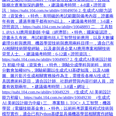
隨梯次逐漸加深的趨勢。 • 建議備考時間：4-8週 • 證照資
訊：https://nabi.104.com.tw/ability/10049056 2. 生成式AI能力認
證（資策會） • 特色：有明確的考試範圍與備考內容，證書兩
年有效，通過率幾乎都有80%以上。 • 建議備考時間：3-6週 •
證照資訊：https://nabi.104.com.tw/ability/10048893 二、 工具類
1. iPAS AI應用規劃師 中級（經濟部） • 特色：國家級認證，
證書永久有效。考試範圍包括人工智慧技術應用，以及大數據
處理分析與應用、機器學習技術與應用兩科目擇一，適合已有
AI相關技術開發經驗，以及參與過企業AI應用專案相關技術
背景人士。 • 建議備考時間：6-12週 • 證照資訊：
https://nabi.104.com.tw/ability/10049057 2. 生成式AI美術設計能
力 初級/中級（資策會） • 特色：測驗分成學科與術科，術科
分數會加權60%，測驗範圍以生成式AI基礎知識，以及AI繪
圖、圖片影片生成相關實務操作為主，需擅長各種AI生成工
具因應術科題目，適合設計師、社群經營與內容行銷人員，證
書有效期兩年。 • 建議備考時間：3-8週 • 網址：
https://nabi.104.com.tw/ability/10049229 (生成式 AI 美術設計
能力初級)、https://nabi.104.com.tw/ability/10049230 (生成式
AI 美術設計能力中級) 三、 專案類 1. TQC+ 人工智慧：機器
學習（電腦技能基金會） • 特色：以術科考題重視程式技術與
模型實作，適合已有Python基礎並具備機器學習相關實作經驗