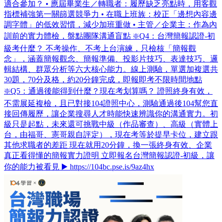
適合參加？ • 應屆畢業生／轉職者：履歷缺乏亮點時，用客觀
指標補強第一關篩選競爭力 • 在職上班族：校正「邊想內容邊
調字體」的低效習慣，減少加班重做 • 主管／企業主：作為內
訓前的實力體檢，盤點團隊溝通盲點 ❇️Q4：台灣簡報認證-初
級考什麼？ 不考操作、不考上台演練，只檢核「簡報觀
念」，涵蓋簡報觀念、簡報準備、投影片技巧、表達技巧、邏
輯結構、群眾分析等六大核心能力。線上測驗，單選加複選共
30題，70分及格，約20分鐘完成，即報即考不限時間地點
❇️Q5：通過後能得到什麼？現在考划算嗎？ 證照終身有效，
不需展延複檢，且已對接104證照中心，測驗通過後104幫您直
接回傳履歷，讓企業搜尋人才時能快速辨識你的溝通實力。初
級只是起點，未來還可挑戰中級（作品審查）、高級（實體上
台，由福哥、憲哥親自評定），現在考等於提早卡位，建立跟
其他求職者的差距 現在就用20分鐘，換一張終身有效、企業
真正看得懂的簡報實力證明 立即報名台灣簡報認證-初級，讓
你的能力被看見 ▶️ https://104bc.pse.is/9az4hx