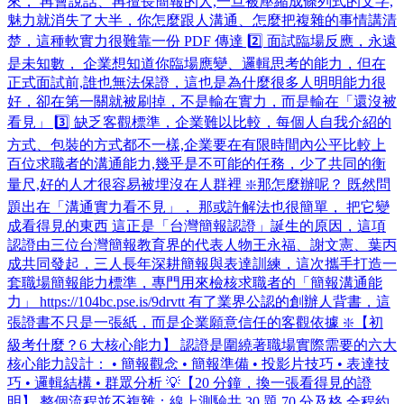
來， 再會說話、再擅長簡報的人,一旦被壓縮成條列式的文字,
魅力就消失了大半，你怎麼跟人溝通、怎麼把複雜的事情講清
楚，這種軟實力很難靠一份 PDF 傳達 2️⃣ 面試臨場反應，永遠
是未知數， 企業想知道你臨場應變、邏輯思考的能力，但在
正式面試前,誰也無法保證，這也是為什麼很多人明明能力很
好，卻在第一關就被刷掉，不是輸在實力，而是輸在「還沒被
看見」 3️⃣ 缺乏客觀標準，企業難以比較，每個人自我介紹的
方式、包裝的方式都不一樣,企業要在有限時間內公平比較上
百位求職者的溝通能力,幾乎是不可能的任務，少了共同的衡
量尺,好的人才很容易被埋沒在人群裡 ❇️那怎麼辦呢？ 既然問
題出在「溝通實力看不見」， 那或許解法也很簡單， 把它變
成看得見的東西 這正是「台灣簡報認證」誕生的原因，這項
認證由三位台灣簡報教育界的代表人物王永福、謝文憲、葉丙
成共同發起，三人長年深耕簡報與表達訓練，這次攜手打造一
套職場簡報能力標準，專門用來檢核求職者的「簡報溝通能
力」 https://104bc.pse.is/9drvtt 有了業界公認的創辦人背書，這
張證書不只是一張紙，而是企業願意信任的客觀依據 ❇️【初
級考什麼？6 大核心能力】 認證是圍繞著職場實際需要的六大
核心能力設計： • 簡報觀念 • 簡報準備 • 投影片技巧 • 表達技
巧 • 邏輯結構 • 群眾分析 💡【20 分鐘，換一張看得見的證
明】 整個流程並不複雜：線上測驗共 30 題,70 分及格,全程約