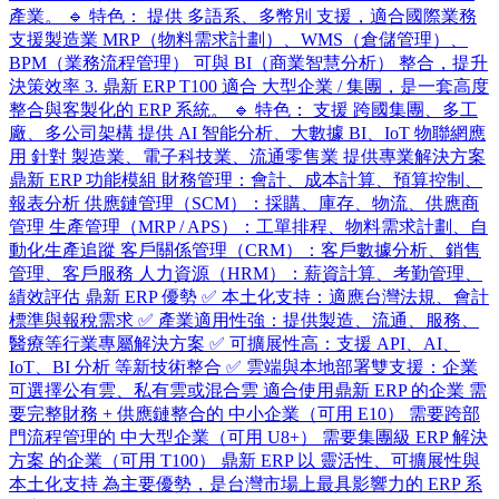
產業。 🔹 特色： 提供 多語系、多幣別 支援，適合國際業務
支援製造業 MRP（物料需求計劃）、WMS（倉儲管理）、
BPM（業務流程管理） 可與 BI（商業智慧分析） 整合，提升
決策效率 3. 鼎新 ERP T100 適合 大型企業 / 集團，是一套高度
整合與客製化的 ERP 系統。 🔹 特色： 支援 跨國集團、多工
廠、多公司架構 提供 AI 智能分析、大數據 BI、IoT 物聯網應
用 針對 製造業、電子科技業、流通零售業 提供專業解決方案
鼎新 ERP 功能模組 財務管理：會計、成本計算、預算控制、
報表分析 供應鏈管理（SCM）：採購、庫存、物流、供應商
管理 生產管理（MRP / APS）：工單排程、物料需求計劃、自
動化生產追蹤 客戶關係管理（CRM）：客戶數據分析、銷售
管理、客戶服務 人力資源（HRM）：薪資計算、考勤管理、
績效評估 鼎新 ERP 優勢 ✅ 本土化支持：適應台灣法規、會計
標準與報稅需求 ✅ 產業適用性強：提供製造、流通、服務、
醫療等行業專屬解決方案 ✅ 可擴展性高：支援 API、AI、
IoT、BI 分析 等新技術整合 ✅ 雲端與本地部署雙支援：企業
可選擇公有雲、私有雲或混合雲 適合使用鼎新 ERP 的企業 需
要完整財務 + 供應鏈整合的 中小企業（可用 E10） 需要跨部
門流程管理的 中大型企業（可用 U8+） 需要集團級 ERP 解決
方案 的企業（可用 T100） 鼎新 ERP 以 靈活性、可擴展性與
本土化支持 為主要優勢，是台灣市場上最具影響力的 ERP 系