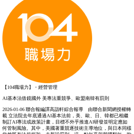
【104職場力】・經營管理
AI基本法借鏡國外 美專法重競爭、歐盟南韓有罰則
2026-01-06 聯合報編譯高詣軒綜合報導 由聯合新聞網授權轉
載 立法院去年底通過AI基本法前，美、歐、日、韓都已相繼
制訂AI專法或政策計畫，目標不外乎推進AI研發並明定應如
何管制風險。其中，美國著重競逐技術主導地位，與日本同樣