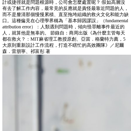
計或捷徑就是問題根源時，公司會怎麼處置呢？ 假如高層沒
有去了解工作內容，最常見的反應就是責怪最靠近問題的人，
而不是釐清那個慢慢累積、直至拖垮組織的救火文化和能力缺
口。這種偏見在心理學界稱為「基本歸因謬誤」（fundamental
attribution error）：人類遇到問題時，傾向怪罪離事件最近的
人，就算他是無辜的。 節錄自：商周出版《為什麼主管每天
都在救火？：MIT麻省理工教授原創、亞當．格蘭特力薦，5
大原則重新設計工作流程，打造不瞎忙的高效團隊》／尼爾
森．雷朋寧、祁富彤 著