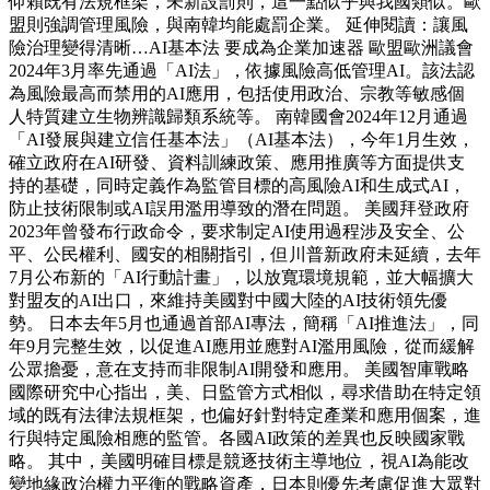
仰賴既有法規框架，未新設罰則，這一點似乎與我國類似。歐
盟則強調管理風險，與南韓均能處罰企業。 延伸閱讀：讓風
險治理變得清晰…AI基本法 要成為企業加速器 歐盟歐洲議會
2024年3月率先通過「AI法」，依據風險高低管理AI。該法認
為風險最高而禁用的AI應用，包括使用政治、宗教等敏感個
人特質建立生物辨識歸類系統等。 南韓國會2024年12月通過
「AI發展與建立信任基本法」（AI基本法），今年1月生效，
確立政府在AI研發、資料訓練政策、應用推廣等方面提供支
持的基礎，同時定義作為監管目標的高風險AI和生成式AI，
防止技術限制或AI誤用濫用導致的潛在問題。 美國拜登政府
2023年曾發布行政命令，要求制定AI使用過程涉及安全、公
平、公民權利、國安的相關指引，但川普新政府未延續，去年
7月公布新的「AI行動計畫」，以放寬環境規範，並大幅擴大
對盟友的AI出口，來維持美國對中國大陸的AI技術領先優
勢。 日本去年5月也通過首部AI專法，簡稱「AI推進法」，同
年9月完整生效，以促進AI應用並應對AI濫用風險，從而緩解
公眾擔憂，意在支持而非限制AI開發和應用。 美國智庫戰略
國際研究中心指出，美、日監管方式相似，尋求借助在特定領
域的既有法律法規框架，也偏好針對特定產業和應用個案，進
行與特定風險相應的監管。各國AI政策的差異也反映國家戰
略。 其中，美國明確目標是競逐技術主導地位，視AI為能改
變地緣政治權力平衡的戰略資產，日本則優先考慮促進大眾對