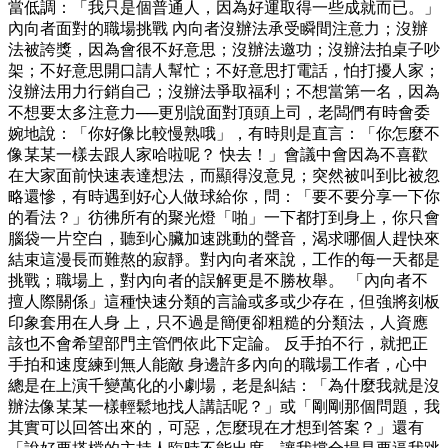
當低調：「我只是個普通人，因為好運取得一些成就而已。」
內向者面對的職場挑戰 內向者沒辦法承受瞬間注意力；沒辦
法被誇獎，因為會很不好意思；沒辦法邀功；沒辦法拍桌子吵
架；不好意思開口請人幫忙；不好意思打電話，怕打擾人家；
沒辦法用力行銷自己；沒辦法爭取福利；不想當第一名，因為
不想要太多注意力──更別說面對頂頭上司，老闆們有時會委
婉地說：「你好像比較慢熟哦」，有時則是直言：「你怎麼不
像某某一樣去跟人家哈啦呢？ 快去！」會議中會因為不喜歡
在大家面前快速表達想法，而顯得沒意見；突然被叫到比被忽
略還慘，有時遇到好心人做球給你，問：「要不要分享一下你
的看法？」彷彿所有的聚光燈「啪」一下都打到身上，你只會
腦袋一片空白，聽到心臟加速跳動的聲音，渴求哪個人趕快來
結束這漫長而難熬的寂靜。對內向者來說，工作的每一天都是
挑戰；職場上，對內向者的誤解更是不勝枚舉。 「內向者不
擅人際關係」這種快速分類的言論或多或少存在，但強將刻板
印象套用在人身 上，只不過是簡便卻粗糙的分類法，人資應
該也不會希望部門主管們依此下定論。 反手拍不行，就把正
手拍和速度練到無人能敵 身邊許多內向的職場工作者，心中
總是在上演千變萬化的小劇場，老是糾結：「為什麼我就是沒
辦法像某某一樣輕鬆地找人講話呢？」或「剛剛那個問題，我
其實可以回答出來的，可惡，怎麼現在才想到答案？」還有