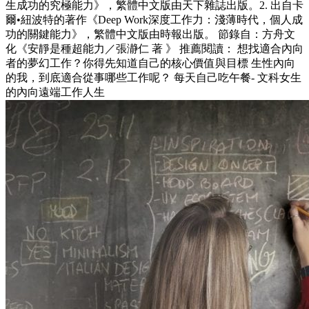
生成功的究極能力》，繁體中文版由天下雜誌出版。2. 出自卡
爾•紐波特的著作《Deep Work深度工作力：淺薄時代，個人成
功的關鍵能力》，繁體中文版由時報出版。 節錄自：方舟文
化《安靜是種超能力／張瀞仁 著 》 推薦閱讀： 想找適合內向
者的夢幻工作？你得先知道自己的核心價值與目標 生性內向
的我，到底適合從事哪些工作呢？ 每天自己吃午餐- 文科女生
的內向遠端工作人生