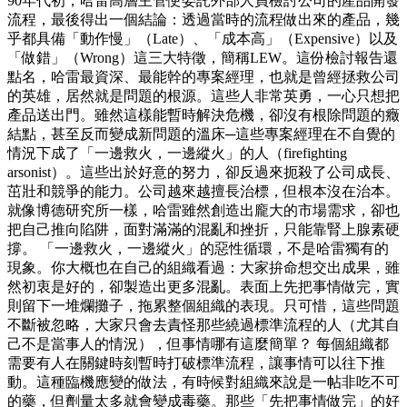
90年代初，哈雷高層主管便委託外部人員檢討公司的產品開發
流程，最後得出一個結論：透過當時的流程做出來的產品，幾
乎都具備「動作慢」（Late）、「成本高」（Expensive）以及
「做錯」（Wrong）這三大特徵，簡稱LEW。這份檢討報告還
點名，哈雷最資深、最能幹的專案經理，也就是曾經拯救公司
的英雄，居然就是問題的根源。這些人非常英勇，一心只想把
產品送出門。雖然這樣能暫時解決危機，卻沒有根除問題的癥
結點，甚至反而變成新問題的溫床─這些專案經理在不自覺的
情況下成了「一邊救火，一邊縱火」的人（firefighting
arsonist）。這些出於好意的努力，卻反過來扼殺了公司成長、
茁壯和競爭的能力。公司越來越擅長治標，但根本沒在治本。
就像博德研究所一樣，哈雷雖然創造出龐大的市場需求，卻也
把自己推向陷阱，面對滿滿的混亂和挫折，只能靠腎上腺素硬
撐。 「一邊救火，一邊縱火」的惡性循環，不是哈雷獨有的
現象。你大概也在自己的組織看過：大家拚命想交出成果，雖
然初衷是好的，卻製造出更多混亂。表面上先把事情做完，實
則留下一堆爛攤子，拖累整個組織的表現。只可惜，這些問題
不斷被忽略，大家只會去責怪那些繞過標準流程的人（尤其自
己不是當事人的情況），但事情哪有這麼簡單？ 每個組織都
需要有人在關鍵時刻暫時打破標準流程，讓事情可以往下推
動。這種臨機應變的做法，有時候對組織來說是一帖非吃不可
的藥，但劑量太多就會變成毒藥。那些「先把事情做完」的好