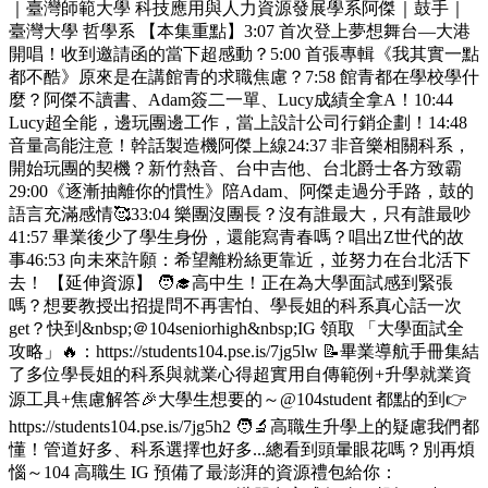
｜臺灣師範大學 科技應用與人力資源發展學系阿傑｜鼓手｜
臺灣大學 哲學系 【本集重點】3:07 首次登上夢想舞台—大港
開唱！收到邀請函的當下超感動？5:00 首張專輯《我其實一點
都不酷》原來是在講館青的求職焦慮？7:58 館青都在學校學什
麼？阿傑不讀書、Adam簽二一單、Lucy成績全拿A！10:44
Lucy超全能，邊玩團邊工作，當上設計公司行銷企劃！14:48
音量高能注意！幹話製造機阿傑上線24:37 非音樂相關科系，
開始玩團的契機？新竹熱音、台中吉他、台北爵士各方致霸
29:00《逐漸抽離你的慣性》陪Adam、阿傑走過分手路，鼓的
語言充滿感情🥰33:04 樂團沒團長？沒有誰最大，只有誰最吵
41:57 畢業後少了學生身份，還能寫青春嗎？唱出Z世代的故
事46:53 向未來許願：希望離粉絲更靠近，並努力在台北活下
去！ 【延伸資源】 🧑‍🎓高中生！正在為大學面試感到緊張
嗎？想要教授出招提問不再害怕、學長姐的科系真心話一次
get？快到&nbsp;＠104seniorhigh&nbsp;IG 領取 「大學面試全
攻略」🔥：https://students104.pse.is/7jg5lw 📝畢業導航手冊集結
了多位學長姐的科系與就業心得超實用自傳範例+升學就業資
源工具+焦慮解答🎉大學生想要的～@104student 都點的到👉
https://students104.pse.is/7jg5h2 🧑‍🔬高職生升學上的疑慮我們都
懂！管道好多、科系選擇也好多...總看到頭暈眼花嗎？別再煩
惱～104 高職生 IG 預備了最澎湃的資源禮包給你：