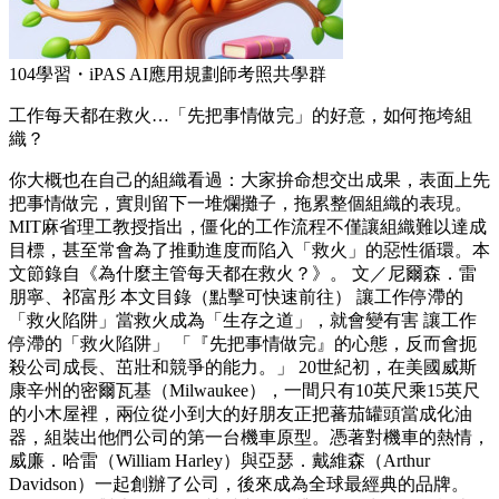
104學習・iPAS AI應用規劃師考照共學群
工作每天都在救火…「先把事情做完」的好意，如何拖垮組
織？
你大概也在自己的組織看過：大家拚命想交出成果，表面上先
把事情做完，實則留下一堆爛攤子，拖累整個組織的表現。
MIT麻省理工教授指出，僵化的工作流程不僅讓組織難以達成
目標，甚至常會為了推動進度而陷入「救火」的惡性循環。本
文節錄自《為什麼主管每天都在救火？》。 文／尼爾森．雷
朋寧、祁富彤 本文目錄（點擊可快速前往） 讓工作停滯的
「救火陷阱」當救火成為「生存之道」，就會變有害 讓工作
停滯的「救火陷阱」 「『先把事情做完』的心態，反而會扼
殺公司成長、茁壯和競爭的能力。」 20世紀初，在美國威斯
康辛州的密爾瓦基（Milwaukee），一間只有10英尺乘15英尺
的小木屋裡，兩位從小到大的好朋友正把蕃茄罐頭當成化油
器，組裝出他們公司的第一台機車原型。憑著對機車的熱情，
威廉．哈雷（William Harley）與亞瑟．戴維森（Arthur
Davidson）一起創辦了公司，後來成為全球最經典的品牌。