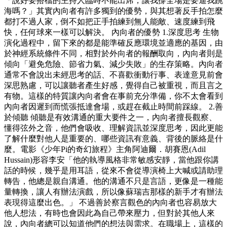
「說好要搭檔的主持人臨時不能出席，讓我撐全場是要逼我跳
海嗎？」其實內向者有許多獨到的優勢，與其想著反手拍怎麼
都打不過人家，倒不如把正手拍練到無人能敵、速度練到飛
快，任何球來一樣可以解決。 內向者的優勢 1.深度思考 生物
演化過程中，留下來的都是能準確反應環境並適應的基因，由
於神經系統條件不同，相對於外向者的報酬取向，內向者則是
傾向「避免危險、節省力氣、減少失敗」的生存策略。內向者
通常不會說出未經思考的話、不喜歡衝動行事、表達意見前會
深思熟慮，可以讓聽者產生好感，覺得自己被重視，而且言之
有物。這樣的特質讓內向者會在事前充分準備，你不太會看到
內向者因遲到而慌張抵達會場，或趕在截止時間前踩線。 2.善
於傾聽 傾聽是有效溝通的重大要件之一，內向者擅長觀察、
懂得弦外之音，他們會吸收、理解資訊並深度思考，因此更能
了解什麼對他人是重要的、哪些資訊有意義、背後的脈絡是什
麼。電影《少年Pi的奇幻旅程》主角阿迪爾．胡賽恩(Adil
Hussain)形容李安「他的執導風格非常敏感安靜，當他跟你講
話的時候，幾乎是用耳語，從來不會從導演椅上大喊或請助理
轉告，他總是親自溝通。他的溝通不只是言語，更像是一種能
量轉換，讓人有辦法演戲，所以像蘇瑞吉那樣的新手才有辦法
表現得這麼出色。」 不過善於察言觀色的內向者也容易放大
他人想法，有時也會因此為自己帶來壓力，但對於其他人來
說，內向者總可以知道他們的想法與需求。在職場上，這樣的