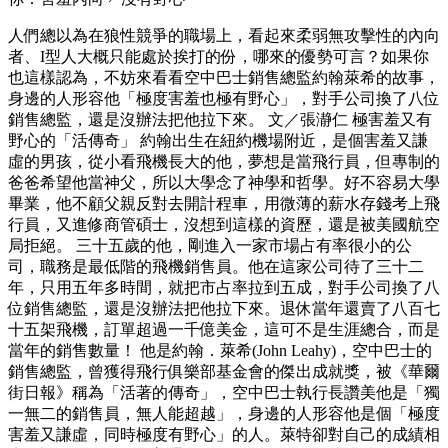
人們總以為在狼性競爭的職場上，看起來柔弱無攻擊性的內向
者、I型人大概只能處於挨打的份，哪來的優勢可言？如果你
也這樣認為，不妨來看看空中巴士銷售總監約翰萊希的故事，
身邊的人形容他「極度害羞也極有野心」，對手公司換了八位
銷售總監，還是沒辦法把他拉下來。 文／張瀞仁 極害羞又有
野心的「活傳奇」 約翰出生在紐約機場附近，是個害羞又謙
虛的男孩，從小看飛機長大的他，夢想是當飛行員，但專制的
爸爸希望他當神父，所以大學念了神學和哲學。好不容易大學
畢業，他不顧父親反對去開計程車，用微薄的薪水存錢考上飛
行員，又進修商管碩士，沒想到這樣的資歷，還是被美國航空
局拒絕。 三十五歲的他，剛進入一家市場占有率很小的公
司，職務是最低階的飛機銷售員。他在這家公司待了三十二
年，只用五年多時間，就把市占率拉到五成，對手公司換了八
位銷售總監，還是沒辦法把他拉下來。退休當年還賣了八百七
十五架飛機，訂單超過一千億美金，這可不是生涯總合，而是
當年的銷售數量！ 他是約翰．萊希(John Leahy)，空中巴士的
銷售總監，曾獲得飛行俱樂部基金會的傑出成就獎，被《華爾
街日報》稱為「活著的傳奇」，空中巴士執行長讚美他是「獨
一無二的銷售員，無人能超越」，身邊的人形容他是個「極度
害羞又謙虛，同時極度有野心」的人。萊特卻對自己的成績相