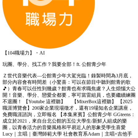
【104職場力】・AI
玩團、學分、找工作？我要全部！ft. 公館青少年
Ｚ世代音樂代表—公館青少年大駕光臨！錄製時間為3月底，
部分內容會有時間差（小驚喜：可以在節目中聽到館青的歌
🎵）青春可以任性到幾歲？館青也有求職焦慮？人生煩惱大公
開！音樂、學分、戀愛全都要，寧可當雷組員，也要繼續練團
不退團！ 【Youtube 這裡聽】 【MixerBox這裡聽】 【2025
職涯博覽會】200家企業現場徵才，還有19場知名企業講座，
免費職涯諮詢，立即報名 【本集來賓】公館青少年 GGteens：
成立於2021，來自台北公館的五位大學生/新鮮人組成的樂
團，以青春活力的音樂風格和平易近人的形象受學生喜愛
Lucy｜主唱｜臺灣師範大學 社會教育系Adam｜主唱+吉他手