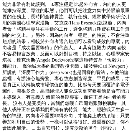
能力非常有利於談判。 3.專注穩定 比起外向者，內向的人更
能維持深度、專注的狀態，他們可以把注意力集中於眼前最重
要的任務上，長時間全神貫注，執行任務。經常被學術研究引
用的英國心理學家漢斯．艾克森(Hans Eysenck)就說過，內向
者會「將精神專注在手邊的工作，避免將精力耗費在與工作無
關的社交上。」另外，因為內向者「穩定」的特質，不會注重
短期的結果，相較於外向者適合短期可以看到成效的專案，內
向者是「成功需要等待」的代言人。 4.具有恆毅力 內向者較
不容易輕言放棄，反而可以針對目標，持之以恆。心理學家安
琪拉．達克沃斯(Angela Duckworth)稱這種特質為「恆毅力」
種能力。 喬治城大學的助理教授卡爾．紐波特(Carl Newport )
所說的「深度工作力」(deep work)也是同樣的看法，在他的論
點裡，有辦法心無旁鶩、專心致志創造深度、罕見的成果，才
是真正可以轉換成市場價值的能力。比起每天要回覆許多電子
郵件、開很多會，高階經理人能否成功更需要看他是否有能力
主導深入、有意義與 價值的長期專案，而這正是內向者的專
長。 沒有人是完美的，當我們怨嘆自己遭遇艱難挑戰時，其
他人或許正在羨慕我們所擁有的特質、能力、經驗或天生多一
條的神經。內向者不需要非得外向，才能爬上成功頂端；只要
善加利用自己的優勢，一樣可以做得很好。最重要的是，你不
會因此崩潰。 1. 出自安琪拉．達克沃斯的著作《恆毅力：人