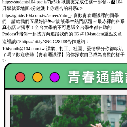
https://students104.pse.is/7jg5kk 揪朋友完成任務一起領～🏫104
升學就業地圖3分鐘測出你適合的科系👉
https://guide.104.com.tw/career/?utm_s 喜歡青春通識課的同學
們，請給我們五星好評🌟✅訪談學生熱門話題 ✅最赤裸的科系
真心話 ✅獨家！全台大學的不可思議全台學生都在聽的
Podcast🎙️陪你一起找方向追蹤我們的 IG @104student重點文章
這裡讀👉https://bit.ly/3NGC28L✉合作邀約：
104youth@104.com.tw 課業、打工、社團、愛情學分你都歐趴
了嗎？歡迎收聽【青春通識課】陪你探索自己成為喜歡的樣子
✨