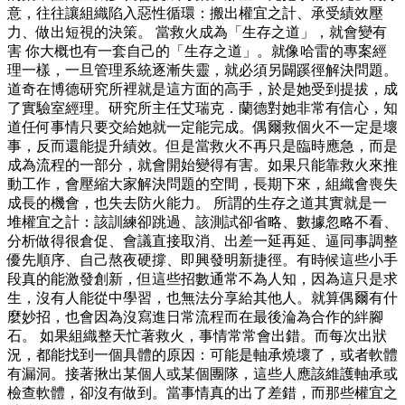
意，往往讓組織陷入惡性循環：搬出權宜之計、承受績效壓
力、做出短視的決策。 當救火成為「生存之道」，就會變有
害 你大概也有一套自己的「生存之道」。就像哈雷的專案經
理一樣，一旦管理系統逐漸失靈，就必須另闢蹊徑解決問題。
道奇在博德研究所裡就是這方面的高手，於是她受到提拔，成
了實驗室經理。研究所主任艾瑞克．蘭德對她非常有信心，知
道任何事情只要交給她就一定能完成。偶爾救個火不一定是壞
事，反而還能提升績效。但是當救火不再只是臨時應急，而是
成為流程的一部分，就會開始變得有害。如果只能靠救火來推
動工作，會壓縮大家解決問題的空間，長期下來，組織會喪失
成長的機會，也失去防火能力。 所謂的生存之道其實就是一
堆權宜之計：該訓練卻跳過、該測試卻省略、數據忽略不看、
分析做得很倉促、會議直接取消、出差一延再延、逼同事調整
優先順序、自己熬夜硬撐、即興發明新捷徑。有時候這些小手
段真的能激發創新，但這些招數通常不為人知，因為這只是求
生，沒有人能從中學習，也無法分享給其他人。就算偶爾有什
麼妙招，也會因為沒寫進日常流程而在最後淪為合作的絆腳
石。 如果組織整天忙著救火，事情常常會出錯。而每次出狀
況，都能找到一個具體的原因：可能是軸承燒壞了，或者軟體
有漏洞。接著揪出某個人或某個團隊，這些人應該維護軸承或
檢查軟體，卻沒有做到。當事情真的出了差錯，而那些權宜之