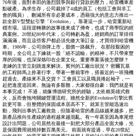
76年後，面對本田的激烈競爭與銀行貸款的壓力，哈雷機車差
點破產。為求生存，公司裁掉了4成的員工（包括工會與非工
會的職員）、刪減所有非必要成本，憑藉強大的意志力推出一
款全新V型雙缸引擎「Evolution」。靠著這一步，哈雷重新站
穩市場。這段逆轉勝的故事後來成了傳奇，也成了商學院的經
典案例。20世紀80年代末，公司轉虧為盈，經銷商的訂單排得
滿滿滿，而且這些客戶都必須先繳大筆訂金，才買得到哈雷機
車。1986年，公司掛牌上市，股價一路飆升。 在那段艱困的
時期，全公司上下練就一股「絕不認輸」的精神，不只帶來豐
厚的回報，也深深烙印在企業文化。重要專案落後怎麼辦？
老練的主管立刻跳進來解決。賓州的工廠出狀況？ 密爾瓦基
的工程師馬上拎著行李，帶著一整箱零件，搭最近的一班飛機
趕過去。產線來不及交貨？ 工會員工以及職員捲起袖子，一
起把進度追回來。無論有多艱難，大家都很自豪：我們就是有
本事完成！ 不過，就像博德研究所的經驗，太依賴英雄式救
火，反而會拖垮關鍵營運流程。雖然全新的Evolution引擎比舊
款更可靠，但整體的保固成本居高不下。就算主管能迅速出
動，飛到出事的工廠救急，但隨著哈雷的產品線越來越多，把
新產品推向生產線的過程越來越混亂。有一年甚至因為車尾燈
設計出問題，公司居然在最後一刻把大部分產品全面大修，光
是保固費用就燒掉數百萬美元。 前面就有提過，早在20世紀