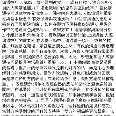
溝通技巧 2. 講師：詹翔霖副教授 二、課程目標 1. 提升公務人
員的人際溝通能力 2. 增進職場中的協作與互動效率 3. 強化溝
通技巧以應對多元情境 三、課程內容大綱 1. 人際溝通的重要
性與基本概念 2. 有效傾聽與表達技巧 3. 非語言溝通的應用 4.
衝突管理與解決策略 5. 如何在壓力下保持良好溝通 6. 團隊合
作中的溝通角色與技巧 四、教學方式 1. 理論講解與案例分析
2. 小組討論與角色扮演 3. 實務演練與回饋討論 上課講義 人際
溝通技巧的重要性 在人際互動中，溝通是一項不可或缺的技
能。無論是在職場、家庭還是朋友之間，有效的溝通能促進理
解、增進感情，甚至解決衝突。然而，許多人在溝通時常常遇
到障礙，導致誤解或不必要的爭執。因此，學習並掌握人際溝
通技巧是提升生活品質的重要一步。 1. 主動傾聽 傾聽是溝通
的基礎，但真正的傾聽並非只是聽到對方的話，而是用心去理
解對方的感受與想法。當對方說話時，避免打斷或急於回應，
而是專注於對方的表達，並適時給予回應，讓對方感受到被尊
重。 2. 表達清楚 清楚地表達自己的想法和需求是避免誤解的
關鍵。在溝通時，可以使用簡單明確的語言，避免過多的模糊
或隱晦。此外，適當運用肢體語言，如眼神接觸和微笑，也能
增強表達的效果。 3. 同理心 同理心是建立良好人際關係的重
要因素。試著站在對方的角度思考，理解他們的處境和感受。
當對方感受到你的理解與支持時，雙方的關係將更加緊密。 4.