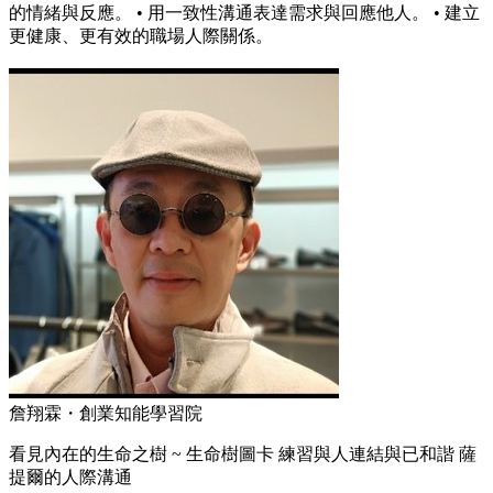
的情緒與反應。 • 用一致性溝通表達需求與回應他人。 • 建立
更健康、更有效的職場人際關係。
詹翔霖・創業知能學習院
看見內在的生命之樹 ~ 生命樹圖卡 練習與人連結與已和諧 薩
提爾的人際溝通