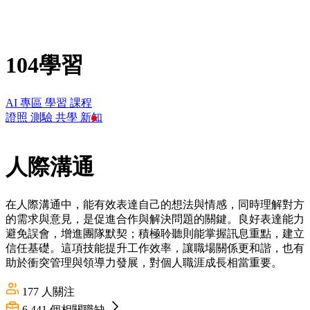
104學習
AI 專區
學習
課程
證照
測驗
共學
新知
人際溝通
在人際溝通中，能有效表達自己的想法與情感，同時理解對方
的需求與意見，是促進合作與解決問題的關鍵。良好表達能力
避免誤會，增進團隊默契；積極聆聽則能掌握訊息重點，建立
信任基礎。這項技能提升工作效率，讓職場關係更和諧，也有
助於衝突管理與領導力發展，對個人職涯成長相當重要。
177
人關注
6,441
個相關職缺