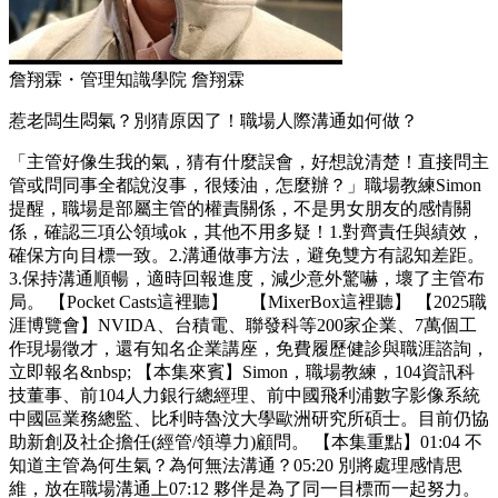
詹翔霖・管理知識學院 詹翔霖
惹老闆生悶氣？別猜原因了！職場人際溝通如何做？
「主管好像生我的氣，猜有什麼誤會，好想說清楚！直接問主
管或問同事全都說沒事，很矮油，怎麼辦？」職場教練Simon
提醒，職場是部屬主管的權責關係，不是男女朋友的感情關
係，確認三項公領域ok，其他不用多疑！1.對齊責任與績效，
確保方向目標一致。2.溝通做事方法，避免雙方有認知差距。
3.保持溝通順暢，適時回報進度，減少意外驚嚇，壞了主管布
局。 【Pocket Casts這裡聽】 【MixerBox這裡聽】 【2025職
涯博覽會】NVIDA、台積電、聯發科等200家企業、7萬個工
作現場徵才，還有知名企業講座，免費履歷健診與職涯諮詢，
立即報名&nbsp; 【本集來賓】Simon，職場教練，104資訊科
技董事、前104人力銀行總經理、前中國飛利浦數字影像系統
中國區業務總監、比利時魯汶大學歐洲研究所碩士。目前仍協
助新創及社企擔任(經管/領導力)顧問。 【本集重點】01:04 不
知道主管為何生氣？為何無法溝通？05:20 別將處理感情思
維，放在職場溝通上07:12 夥伴是為了同一目標而一起努力。