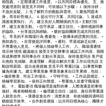
相指責。 • 定期溝通工作進度。 • 以共同目標為優先。 五、衝
突處理原則 當意見不同時，可依循以下步驟： 1. 保持冷靜，
不急於反駁。 2. 先了解對方的觀點與需求。 3. 聚焦問題本
身，而非針對個人。 4. 提出可行方案，共同討論。 5. 達成共
識後落實執行。 六、建立良好人際關係的方法 • 主動打招
呼，建立友善互動。 • 信守承諾，建立信任。 • 適時感謝同事
的協助。 • 分享資訊與經驗。 • 樂於協助團隊完成共同目標。
七、常見的不良職場行為 應避免： • 散播未經證實的消息。 •
推卸責任。 • 在背後批評同事。 • 遲到、早退或缺乏紀律。 •
不尊重他人意見。 • 將個人情緒帶入工作。 八、職場溝通情
境示例 情境 建議做法 接受主管交辦事項 確認工作內容、期限
與成果標準 與同事合作 主動分享資訊、保持進度同步 客戶提
出抱怨 先傾聽、表達理解，再提出解決方案 工作出現失誤 主
動說明原因、提出改善措施 意見不同 尊重討論，以事實和數
據為依據 九、建立專業形象 專業形象來自日常累積，包括：
• 儀容整潔、符合工作場合。 • 守時守信。 • 工作品質穩定。 •
積極學習新知。 • 保持正向態度。 • 尊重他人並遵守職場規
範。 十、重點要項 職場倫理是做對的事，人際溝通是把事情
做好。兩者相輔相成： • 倫理建立信任：誠信、責任與尊重讓
人願意合作。 • 溝通促進合作：清楚表達、有效傾聽與適時回
饋能提升效率。 • 合作創造價值：以共同目標為核心，團隊才