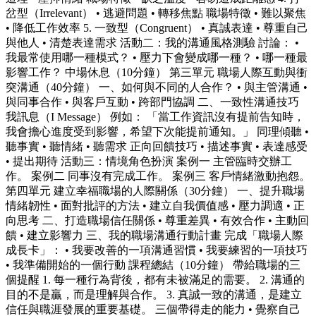
岔型（Irrelevant） • 逃避問題 • 轉移焦點 職場特徵 • 難以聚焦
• 降低工作效率 5. 一致型（Congruent） • 真誠表達 • 尊重自己
與他人 • 清楚表達需求 活動二：我的溝通風格測驗 討論： •
我最常使用哪一種模式？ • 壓力下會變成哪一種？ • 哪一種最
影響工作？ 中場休息（10分鐘） 第三單元 職場人際互動與衝
突溝通（40分鐘） 一、如何與不同的人合作？ • 與主管溝通 •
與同事合作 • 與客戶互動 • 跨部門協調 二、一致性溝通技巧
我訊息（I Message） 例如： 「當工作資訊沒有提前告知時，
我會擔心進度受到影響，希望下次能提前通知。」 同理傾聽 •
聽事實 • 聽情緒 • 聽需求 正向回饋技巧 • 描述事實 • 表達感受
• 提出期待 活動三：情境角色扮演 案例一 主管臨時交辦工
作。 案例二 同事沒有完成工作。 案例三 客戶情緒激動抱怨。
第四單元 建立幸福職場的人際關係（30分鐘） 一、提升職場
情緒韌性 • 面對批評的方法 • 建立自我價值感 • 壓力調適 • 正
向思考 二、打造職場信任關係 • 尊重差異 • 有效合作 • 主動回
饋 • 建立影響力 三、我的職場溝通行動計畫 完成「職場人際
成長卡」： • 我要改善的一項溝通習慣 • 我要練習的一項技巧
• 我準備開始的一個行動 課程總結（10分鐘） 帶給職場的三
個提醒 1. 每一種行為背後，都有未被滿足的需要。 2. 溝通的
目的不是贏，而是理解與合作。 3. 真誠一致的溝通，是建立
信任與職涯發展的重要基礎。 三個帶得走的能力 • 覺察自己