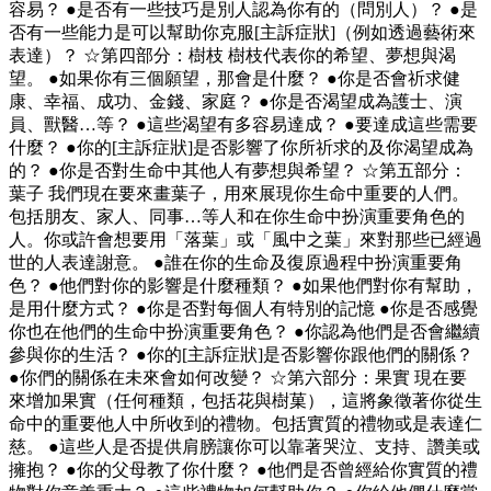
容易？ ●是否有一些技巧是別人認為你有的（問別人）？ ●是
否有一些能力是可以幫助你克服[主訴症狀]（例如透過藝術來
表達）？ ☆第四部分：樹枝 樹枝代表你的希望、夢想與渴
望。 ●如果你有三個願望，那會是什麼？ ●你是否會祈求健
康、幸福、成功、金錢、家庭？ ●你是否渴望成為護士、演
員、獸醫…等？ ●這些渴望有多容易達成？ ●要達成這些需要
什麼？ ●你的[主訴症狀]是否影響了你所祈求的及你渴望成為
的？ ●你是否對生命中其他人有夢想與希望？ ☆第五部分：
葉子 我們現在要來畫葉子，用來展現你生命中重要的人們。
包括朋友、家人、同事…等人和在你生命中扮演重要角色的
人。你或許會想要用「落葉」或「風中之葉」來對那些已經過
世的人表達謝意。 ●誰在你的生命及復原過程中扮演重要角
色？ ●他們對你的影響是什麼種類？ ●如果他們對你有幫助，
是用什麼方式？ ●你是否對每個人有特別的記憶 ●你是否感覺
你也在他們的生命中扮演重要角色？ ●你認為他們是否會繼續
參與你的生活？ ●你的[主訴症狀]是否影響你跟他們的關係？
●你們的關係在未來會如何改變？ ☆第六部分：果實 現在要
來增加果實（任何種類，包括花與樹菓），這將象徵著你從生
命中的重要他人中所收到的禮物。包括實質的禮物或是表達仁
慈。 ●這些人是否提供肩膀讓你可以靠著哭泣、支持、讚美或
擁抱？ ●你的父母教了你什麼？ ●他們是否曾經給你實質的禮