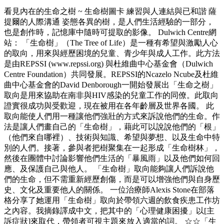
看見內在的生命之樹 ~ 生命樹圖卡 練習與人連結與已和諧 薩
提爾的人際溝通 姿態各異的樹，是人們生活經驗的一部分，
也是創作時，記憶庫中隨時可提取的影像。 Dulwich Centre網
站： 「生命樹」（The Tree of Life）是一種有希望與激勵人心
的取向，用來與經歷困境的兒童、青少年與成人工作。此方法
是由REPSSI (www.repssi.org) 與杜維曲中心基金會（Dulwich
Centre Foundation）共同發展。REPSSI的Ncazelo Ncube及杜維
曲中心基金會的David Denborough一開始發展出「生命之樹」
取向是用來協助在南非與HIV感染的兒童工作的同僚。此取向
證實很成功與受歡迎，現在被用在各年齡層及世界各國。 此
取向能使人們用一種讓他們強壯的方式來訴說他們的生命。作
法是讓人們畫自己的「生命樹」，藉此可以說說他們的「根」
（他們來自哪裡）、技術與知識、希望與夢想、以及生命中特
別的人們。接著，參與者把樹聚集在一起形成「生命樹林」，
然後在團體中討論影響他們生活的「暴風雨」以及他們如何回
應、及保護自己與他人。 「生命樹」取向能夠讓人們訴說他
們的生命，但不需重新經歷創傷，而是可以增強他們與自身歷
史、文化及重要他人的關係。 一位治療師Alexis Stone在部落
格分享了她運用「生命樹」取向於帶領六週的飲食疾患工作坊
之內容。我摘錄譯成中文，把其中的「心理健康困擾」以[主
訴症狀]來取代，帶領者可視主題來放入適當的詞。 ☆☆「生