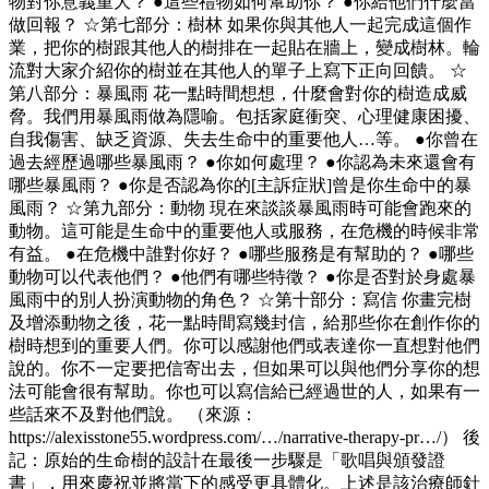
物對你意義重大？ ●這些禮物如何幫助你？ ●你給他們什麼當
做回報？ ☆第七部分：樹林 如果你與其他人一起完成這個作
業，把你的樹跟其他人的樹排在一起貼在牆上，變成樹林。輪
流對大家介紹你的樹並在其他人的單子上寫下正向回饋。 ☆
第八部分：暴風雨 花一點時間想想，什麼會對你的樹造成威
脅。我們用暴風雨做為隱喻。包括家庭衝突、心理健康困擾、
自我傷害、缺乏資源、失去生命中的重要他人…等。 ●你曾在
過去經歷過哪些暴風雨？ ●你如何處理？ ●你認為未來還會有
哪些暴風雨？ ●你是否認為你的[主訴症狀]曾是你生命中的暴
風雨？ ☆第九部分：動物 現在來談談暴風雨時可能會跑來的
動物。這可能是生命中的重要他人或服務，在危機的時候非常
有益。 ●在危機中誰對你好？ ●哪些服務是有幫助的？ ●哪些
動物可以代表他們？ ●他們有哪些特徵？ ●你是否對於身處暴
風雨中的別人扮演動物的角色？ ☆第十部分：寫信 你畫完樹
及增添動物之後，花一點時間寫幾封信，給那些你在創作你的
樹時想到的重要人們。你可以感謝他們或表達你一直想對他們
說的。你不一定要把信寄出去，但如果可以與他們分享你的想
法可能會很有幫助。你也可以寫信給已經過世的人，如果有一
些話來不及對他們說。 （來源：
https://alexisstone55.wordpress.com/…/narrative-therapy-pr…/） 後
記：原始的生命樹的設計在最後一步驟是「歌唱與頒發證
書」，用來慶祝並將當下的感受更具體化。上述是該治療師針