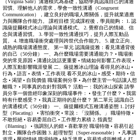
（Virginia Satir）溝通模式為基礎，協助學員認識自己的溝通
習慣、理解他人的需求，學會一致性溝通（Congruent
Communication），建立良好的職場人際關係，提升就業適應
力與團隊合作能力。 課程目標 完成課程後，學員能夠： 1. 認
識薩提爾模式冰山理論與溝通模式。 2. 覺察自己的情緒、信
念與溝通習慣。 3. 學習一致性溝通技巧，提升人際互動品
質。 4. 增進職場衝突處理與跨世代合作能力。 5. 建立正向、
成熟的職場溝通態度。 第一單元 認識薩提雅：看見溝通背後
的自己（50分鐘） 一、為什麼職場需要溝通能力？ • 職場衝
突的常見原因 • 溝通比說話更重要 • 情緒如何影響工作表現 •
人際互動影響職涯發展 二、薩提雅冰山理論 看得見的冰山 •
行為 • 語言 • 表情 • 工作表現 看不見的冰山 • 感受 • 期待 • 信
念 • 渴望 • 自我價值 職場案例分享 • 為什麼主管一句話讓人想
離職？ • 同事真的在針對我嗎？ 活動一：我的冰山探索 請學
員分享一個曾經印象深刻的職場事件： • 發生了什麼？ • 我當
時有什麼感受？ • 我真正期待的是什麼？ 第二單元 認識自己
的溝通模式（50分鐘） 一、薩提爾模式五種溝通姿態 1. 討好
型（Placating） • 害怕衝突 • 常說：「沒關係。」 職場特徵 •
不敢拒絕 • 容易委屈自己 • 工作壓力累積 2. 指責型
（Blaming） • 強調別人的錯 • 喜歡掌控 職場特徵 • 容易引起
對立 • 團隊合作困難 3. 超理智型（Super-reasonable） • 凡事講
道理 • 壓抑情緒 職場特徵 • 缺乏溫度 • 容易造成距離感 4. 打