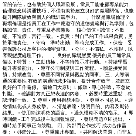
管的信任，也有助於個人職涯發展，當員工能兼顧專業能力、
倫理觀念與溝通技巧，不僅有助於建立良好的職場關係，也能
提升團隊績效與個人的職涯競爭力。 一、什麼是職場倫理？
職場倫理是指員工在工作中應遵守的道德規範與行為準則，包
括誠信、責任、尊重及專業態度。 核心價值 • 誠信：不欺
瞞、不造假，言行一致。 • 負責：對自己的工作成果負責，勇
於承擔責任。 • 守時：準時出勤、準時完成工作。 • 保密：妥
善保護公司及客戶的機密資訊。 • 公平：不偏私、不歧視，以
客觀態度處理工作。 二、良好的職場態度 優秀的員工通常具
備以下特質： • 主動積極，不等待指示才行動。 • 持續學習，
提升專業能力。 • 遵守公司制度與工作流程。 • 願意接受回
饋，持續改善。 • 尊重不同背景與觀點的同事。 三、人際溝
通的重要性 有效的溝通能減少誤解、提升合作效率，並建立
良好的工作關係。 溝通四大原則 1. 傾聽 • 專心聆聽，不急於
打斷。 • 確認對方真正想表達的內容。 • 必要時重述重點，確
認理解一致。 2. 尊重 • 使用禮貌用語。 • 尊重不同意見。 • 避
免情緒化或人身攻擊。 3. 清楚表達 • 說明目的、內容及期待
結果。 • 使用簡潔明確的語言。 • 避免模糊不清的指示。 4. 即
時回饋 • 工作完成後主動回報進度。 • 發現問題立即提出。 •
適時給予同事正向鼓勵。 四、跨部門合作技巧 成功合作需
要： • 明確分工。 • 尊重彼此專業。 • 共同解決問題，而非互