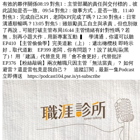
有效的夥伴關係08:19 對焦1：主管部屬的責任與交付標的，彼
此認知是否一致。09:54 對焦2：做事方式，是否一致。11:40
對焦3：完成自己KPI，老闆KPI完成了嗎？12:30 對焦4：日常
溝通順暢嗎？13:05 對焦5：雖鼓勵員工自主與承責，但也別做
了再說，可能打破主管布局16:44 主管情緒有針對性嗎？若
無，別再小題大作，用新專案互動 ▍ 學溝通，你還可以聽
EP410 【主管偷偷學】完美道歉（上）：遞出橄欖枝 即時示
好，取代道歉 EP399 老闆，你有問題？！說了就烏漚(黑
了)！ 用「建議」代替意見 用「會不會更好」代替批評
EP376 【粉絲敲碗】兩次離職只因主管「無法當責」？ 如何
避雷？還是雷包竟是我自己？ 追蹤訂閱，最新一集Podcast
立即傳送 https://podcast104.pse.is/yt-subscribe