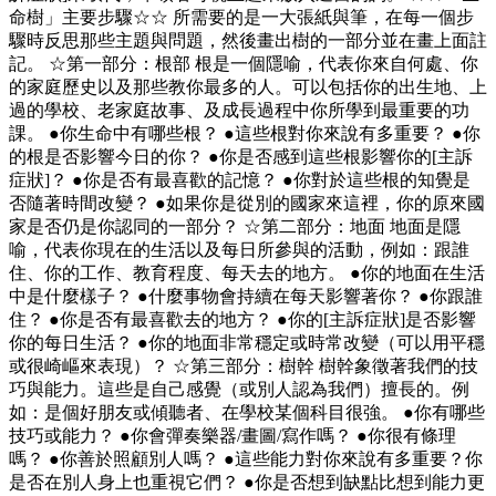
命樹」主要步驟☆☆ 所需要的是一大張紙與筆，在每一個步
驟時反思那些主題與問題，然後畫出樹的一部分並在畫上面註
記。 ☆第一部分：根部 根是一個隱喻，代表你來自何處、你
的家庭歷史以及那些教你最多的人。可以包括你的出生地、上
過的學校、老家庭故事、及成長過程中你所學到最重要的功
課。 ●你生命中有哪些根？ ●這些根對你來說有多重要？ ●你
的根是否影響今日的你？ ●你是否感到這些根影響你的[主訴
症狀]？ ●你是否有最喜歡的記憶？ ●你對於這些根的知覺是
否隨著時間改變？ ●如果你是從別的國家來這裡，你的原來國
家是否仍是你認同的一部分？ ☆第二部分：地面 地面是隱
喻，代表你現在的生活以及每日所參與的活動，例如：跟誰
住、你的工作、教育程度、每天去的地方。 ●你的地面在生活
中是什麼樣子？ ●什麼事物會持續在每天影響著你？ ●你跟誰
住？ ●你是否有最喜歡去的地方？ ●你的[主訴症狀]是否影響
你的每日生活？ ●你的地面非常穩定或時常改變（可以用平穩
或很崎嶇來表現）？ ☆第三部分：樹幹 樹幹象徵著我們的技
巧與能力。這些是自己感覺（或別人認為我們）擅長的。例
如：是個好朋友或傾聽者、在學校某個科目很強。 ●你有哪些
技巧或能力？ ●你會彈奏樂器/畫圖/寫作嗎？ ●你很有條理
嗎？ ●你善於照顧別人嗎？ ●這些能力對你來說有多重要？你
是否在別人身上也重視它們？ ●你是否想到缺點比想到能力更