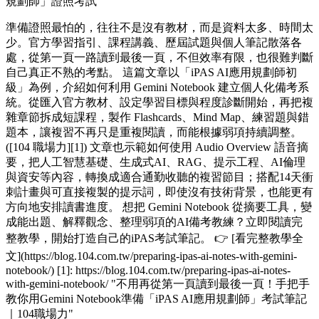
規劃師」證照考試
準備證照最怕的，往往不是沒有教材，而是資料太多、時間太
少。官方學習指引、課程講義、歷屆試題與個人筆記散落各
處，從第一頁一路讀到最後一頁，不但效率有限，也很難判斷
自己真正不熟的考點。 這篇文章以「iPAS AI應用規劃師初
級」為例，介紹如何利用 Gemini Notebook 建立個人化備考系
統。從匯入官方教材、設定學習目標與程度診斷開始，再把複
雜章節拆成短課程，製作 Flashcards、Mind Map、練習題與錯
題本，讓複習不再只是重複閱讀，而能根據弱項持續調整。
([104 職場力][1]) 文章也示範如何使用 Audio Overview 語音摘
要，把人工智慧基礎、生成式AI、RAG、提示工程、AI倫理
與資安等內容，轉換成適合通勤收聽的複習節目；搭配14天衝
刺計畫與可直接複製的提示詞，即使沒有技術背景，也能更有
方向地安排讀書進度。 想把 Gemini Notebook 從摘要工具，變
成能出題、解釋觀念、整理弱項的AI備考教練？立即閱讀完
整教學，開始打造自己的iPAS考試筆記。 👉 [看完整教學全
文](https://blog.104.com.tw/preparing-ipas-ai-notes-with-gemini-
notebook/) [1]: https://blog.104.com.tw/preparing-ipas-ai-notes-
with-gemini-notebook/ "不用再從第一頁讀到最後一頁！手把手
教你用Gemini Notebook準備「iPAS AI應用規劃師」考試筆記
｜104職場力"