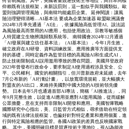
何管制風險。其中，美國著重競逐技術主導地位，與日本同樣
仰賴既有法規框架，未新設罰則，這一點似乎與我國類似。歐
盟則強調管理風險，與南韓均能處罰企業。 延伸閱讀：讓風
險治理變得清晰…AI基本法 要成為企業加速器 歐盟歐洲議會
2024年3月率先通過「AI法」，依據風險高低管理AI。該法認
為風險最高而禁用的AI應用，包括使用政治、宗教等敏感個
人特質建立生物辨識歸類系統等。 南韓國會2024年12月通過
「AI發展與建立信任基本法」（AI基本法），今年1月生效，
確立政府在AI研發、資料訓練政策、應用推廣等方面提供支
持的基礎，同時定義作為監管目標的高風險AI和生成式AI，
防止技術限制或AI誤用濫用導致的潛在問題。 美國拜登政府
2023年曾發布行政命令，要求制定AI使用過程涉及安全、公
平、公民權利、國安的相關指引，但川普新政府未延續，去年
7月公布新的「AI行動計畫」，以放寬環境規範，並大幅擴大
對盟友的AI出口，來維持美國對中國大陸的AI技術領先優
勢。 日本去年5月也通過首部AI專法，簡稱「AI推進法」，同
年9月完整生效，以促進AI應用並應對AI濫用風險，從而緩解
公眾擔憂，意在支持而非限制AI開發和應用。 美國智庫戰略
國際研究中心指出，美、日監管方式相似，尋求借助在特定領
域的既有法律法規框架，也偏好針對特定產業和應用個案，進
行與特定風險相應的監管。各國AI政策的差異也反映國家戰
略。 其中，美國明確目標是競逐技術主導地位，視AI為能改