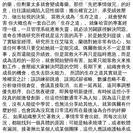
的藥，但劑量太多就會變成毒藥。那些「先把事情做完」的好
意，往往讓組織陷入惡性循環：搬出權宜之計、承受績效壓
力、做出短視的決策。 當救火成為「生存之道」，就會變有
害 你大概也有一套自己的「生存之道」。就像哈雷的專案經
理一樣，一旦管理系統逐漸失靈，就必須另闢蹊徑解決問題。
道奇在博德研究所裡就是這方面的高手，於是她受到提拔，成
了實驗室經理。研究所主任艾瑞克．蘭德對她非常有信心，知
道任何事情只要交給她就一定能完成。偶爾救個火不一定是壞
事，反而還能提升績效。但是當救火不再只是臨時應急，而是
成為流程的一部分，就會開始變得有害。如果只能靠救火來推
動工作，會壓縮大家解決問題的空間，長期下來，組織會喪失
成長的機會，也失去防火能力。 所謂的生存之道其實就是一
堆權宜之計：該訓練卻跳過、該測試卻省略、數據忽略不看、
分析做得很倉促、會議直接取消、出差一延再延、逼同事調整
優先順序、自己熬夜硬撐、即興發明新捷徑。有時候這些小手
段真的能激發創新，但這些招數通常不為人知，因為這只是求
生，沒有人能從中學習，也無法分享給其他人。就算偶爾有什
麼妙招，也會因為沒寫進日常流程而在最後淪為合作的絆腳
石。 如果組織整天忙著救火，事情常常會出錯。而每次出狀
況，都能找到一個具體的原因：可能是軸承燒壞了，或者軟體
有漏洞。接著揪出某個人或某個團隊，這些人應該維護軸承或