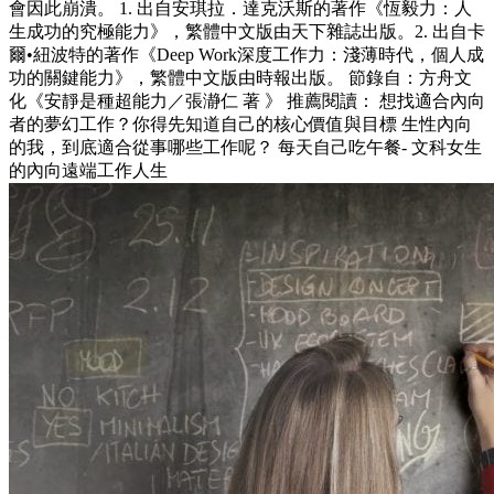
會因此崩潰。 1. 出自安琪拉．達克沃斯的著作《恆毅力：人
生成功的究極能力》，繁體中文版由天下雜誌出版。2. 出自卡
爾•紐波特的著作《Deep Work深度工作力：淺薄時代，個人成
功的關鍵能力》，繁體中文版由時報出版。 節錄自：方舟文
化《安靜是種超能力／張瀞仁 著 》 推薦閱讀： 想找適合內向
者的夢幻工作？你得先知道自己的核心價值與目標 生性內向
的我，到底適合從事哪些工作呢？ 每天自己吃午餐- 文科女生
的內向遠端工作人生