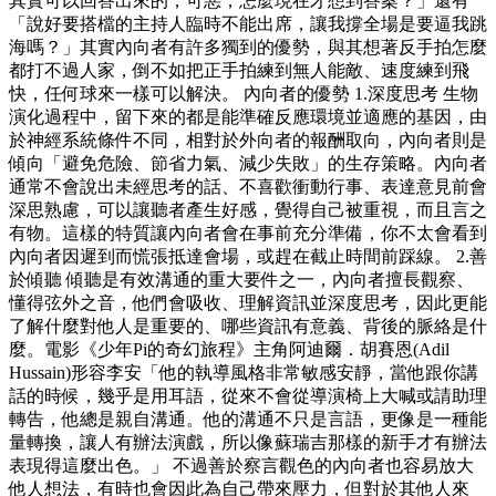
其實可以回答出來的，可惡，怎麼現在才想到答案？」還有
「說好要搭檔的主持人臨時不能出席，讓我撐全場是要逼我跳
海嗎？」其實內向者有許多獨到的優勢，與其想著反手拍怎麼
都打不過人家，倒不如把正手拍練到無人能敵、速度練到飛
快，任何球來一樣可以解決。 內向者的優勢 1.深度思考 生物
演化過程中，留下來的都是能準確反應環境並適應的基因，由
於神經系統條件不同，相對於外向者的報酬取向，內向者則是
傾向「避免危險、節省力氣、減少失敗」的生存策略。內向者
通常不會說出未經思考的話、不喜歡衝動行事、表達意見前會
深思熟慮，可以讓聽者產生好感，覺得自己被重視，而且言之
有物。這樣的特質讓內向者會在事前充分準備，你不太會看到
內向者因遲到而慌張抵達會場，或趕在截止時間前踩線。 2.善
於傾聽 傾聽是有效溝通的重大要件之一，內向者擅長觀察、
懂得弦外之音，他們會吸收、理解資訊並深度思考，因此更能
了解什麼對他人是重要的、哪些資訊有意義、背後的脈絡是什
麼。電影《少年Pi的奇幻旅程》主角阿迪爾．胡賽恩(Adil
Hussain)形容李安「他的執導風格非常敏感安靜，當他跟你講
話的時候，幾乎是用耳語，從來不會從導演椅上大喊或請助理
轉告，他總是親自溝通。他的溝通不只是言語，更像是一種能
量轉換，讓人有辦法演戲，所以像蘇瑞吉那樣的新手才有辦法
表現得這麼出色。」 不過善於察言觀色的內向者也容易放大
他人想法，有時也會因此為自己帶來壓力，但對於其他人來