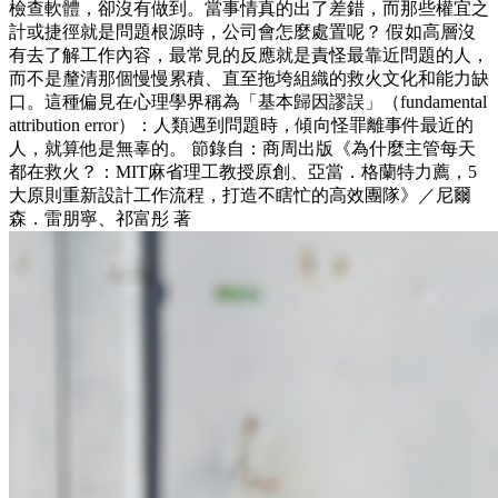
檢查軟體，卻沒有做到。當事情真的出了差錯，而那些權宜之
計或捷徑就是問題根源時，公司會怎麼處置呢？ 假如高層沒
有去了解工作內容，最常見的反應就是責怪最靠近問題的人，
而不是釐清那個慢慢累積、直至拖垮組織的救火文化和能力缺
口。這種偏見在心理學界稱為「基本歸因謬誤」（fundamental
attribution error）：人類遇到問題時，傾向怪罪離事件最近的
人，就算他是無辜的。 節錄自：商周出版《為什麼主管每天
都在救火？：MIT麻省理工教授原創、亞當．格蘭特力薦，5
大原則重新設計工作流程，打造不瞎忙的高效團隊》／尼爾
森．雷朋寧、祁富彤 著