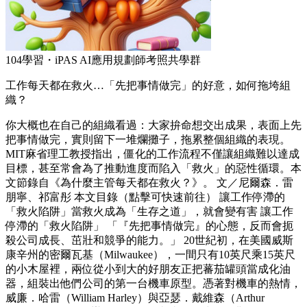
104學習・iPAS AI應用規劃師考照共學群
工作每天都在救火…「先把事情做完」的好意，如何拖垮組
織？
你大概也在自己的組織看過：大家拚命想交出成果，表面上先
把事情做完，實則留下一堆爛攤子，拖累整個組織的表現。
MIT麻省理工教授指出，僵化的工作流程不僅讓組織難以達成
目標，甚至常會為了推動進度而陷入「救火」的惡性循環。本
文節錄自《為什麼主管每天都在救火？》。 文／尼爾森．雷
朋寧、祁富彤 本文目錄（點擊可快速前往） 讓工作停滯的
「救火陷阱」當救火成為「生存之道」，就會變有害 讓工作
停滯的「救火陷阱」 「『先把事情做完』的心態，反而會扼
殺公司成長、茁壯和競爭的能力。」 20世紀初，在美國威斯
康辛州的密爾瓦基（Milwaukee），一間只有10英尺乘15英尺
的小木屋裡，兩位從小到大的好朋友正把蕃茄罐頭當成化油
器，組裝出他們公司的第一台機車原型。憑著對機車的熱情，
威廉．哈雷（William Harley）與亞瑟．戴維森（Arthur