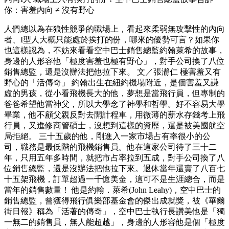
你：害羞內向 ≠ 沒有野心
人們總以為在狼性競爭的職場上，看起來柔弱無攻擊性的內向
者、I型人大概只能處於挨打的份，哪來的優勢可言？如果你
也這樣認為，不妨來看看空中巴士銷售總監約翰萊希的故事，
身邊的人形容他「極度害羞也極有野心」，對手公司換了八位
銷售總監，還是沒辦法把他拉下來。 文／張瀞仁 極害羞又有
野心的「活傳奇」 約翰出生在紐約機場附近，是個害羞又謙
虛的男孩，從小看飛機長大的他，夢想是當飛行員，但專制的
爸爸希望他當神父，所以大學念了神學和哲學。好不容易大學
畢業，他不顧父親反對去開計程車，用微薄的薪水存錢考上飛
行員，又進修商管碩士，沒想到這樣的資歷，還是被美國航空
局拒絕。 三十五歲的他，剛進入一家市場占有率很小的公
司，職務是最低階的飛機銷售員。他在這家公司待了三十二
年，只用五年多時間，就把市占率拉到五成，對手公司換了八
位銷售總監，還是沒辦法把他拉下來。退休當年還賣了八百七
十五架飛機，訂單超過一千億美金，這可不是生涯總合，而是
當年的銷售數量！ 他是約翰．萊希(John Leahy)，空中巴士的
銷售總監，曾獲得飛行俱樂部基金會的傑出成就獎，被《華爾
街日報》稱為「活著的傳奇」，空中巴士執行長讚美他是「獨
一無二的銷售員，無人能超越」，身邊的人形容他是個「極度