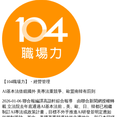
【104職場力】・經營管理
AI基本法借鏡國外 美專法重競爭、歐盟南韓有罰則
2026-01-06 聯合報編譯高詣軒綜合報導 由聯合新聞網授權轉
載 立法院去年底通過AI基本法前，美、歐、日、韓都已相繼
制訂AI專法或政策計畫，目標不外乎推進AI研發並明定應如