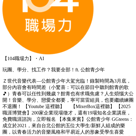
【104職場力】・AI
玩團、學分、找工作？我要全部！ft. 公館青少年
Ｚ世代音樂代表—公館青少年大駕光臨！錄製時間為3月底，
部分內容會有時間差（小驚喜：可以在節目中聽到館青的歌
🎵）青春可以任性到幾歲？館青也有求職焦慮？人生煩惱大公
開！音樂、學分、戀愛全都要，寧可當雷組員，也要繼續練團
不退團！ 【Youtube 這裡聽】 【MixerBox這裡聽】 【2025
職涯博覽會】200家企業現場徵才，還有19場知名企業講座，
免費職涯諮詢，立即報名 【本集來賓】公館青少年 GGteens：
成立於2021，來自台北公館的五位大學生/新鮮人組成的樂
團，以青春活力的音樂風格和平易近人的形象受學生喜愛