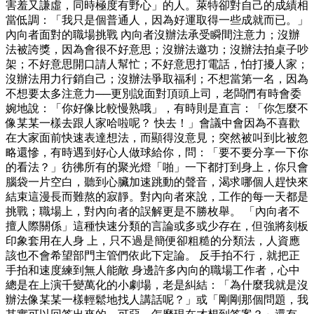
害羞又謙虛，同時極度有野心」的人。萊特卻對自己的成績相
當低調：「我只是個普通人，因為好運取得一些成就而已。」
內向者面對的職場挑戰 內向者沒辦法承受瞬間注意力；沒辦
法被誇獎，因為會很不好意思；沒辦法邀功；沒辦法拍桌子吵
架；不好意思開口請人幫忙；不好意思打電話，怕打擾人家；
沒辦法用力行銷自己；沒辦法爭取福利；不想當第一名，因為
不想要太多注意力──更別說面對頂頭上司，老闆們有時會委
婉地說：「你好像比較慢熟哦」，有時則是直言：「你怎麼不
像某某一樣去跟人家哈啦呢？ 快去！」會議中會因為不喜歡
在大家面前快速表達想法，而顯得沒意見；突然被叫到比被忽
略還慘，有時遇到好心人做球給你，問：「要不要分享一下你
的看法？」彷彿所有的聚光燈「啪」一下都打到身上，你只會
腦袋一片空白，聽到心臟加速跳動的聲音，渴求哪個人趕快來
結束這漫長而難熬的寂靜。對內向者來說，工作的每一天都是
挑戰；職場上，對內向者的誤解更是不勝枚舉。 「內向者不
擅人際關係」這種快速分類的言論或多或少存在，但強將刻板
印象套用在人身 上，只不過是簡便卻粗糙的分類法，人資應
該也不會希望部門主管們依此下定論。 反手拍不行，就把正
手拍和速度練到無人能敵 身邊許多內向的職場工作者，心中
總是在上演千變萬化的小劇場，老是糾結：「為什麼我就是沒
辦法像某某一樣輕鬆地找人講話呢？」或「剛剛那個問題，我