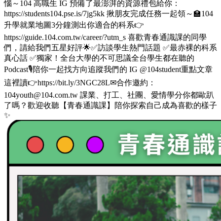
惱～104 高職生 IG 預備了最澎湃的資源禮包給你：
https://students104.pse.is/7jg5kk 揪朋友完成任務一起領～🏫104
升學就業地圖3分鐘測出你適合的科系👉
https://guide.104.com.tw/career/?utm_s 喜歡青春通識課的同學
們，請給我們五星好評🌟✅訪談學生熱門話題 ✅最赤裸的科系
真心話 ✅獨家！全台大學的不可思議全台學生都在聽的
Podcast🎙️陪你一起找方向追蹤我們的 IG @104student重點文章
這裡讀👉https://bit.ly/3NGC28L✉合作邀約：
104youth@104.com.tw 課業、打工、社團、愛情學分你都歐趴
了嗎？歡迎收聽【青春通識課】陪你探索自己成為喜歡的樣子
✨