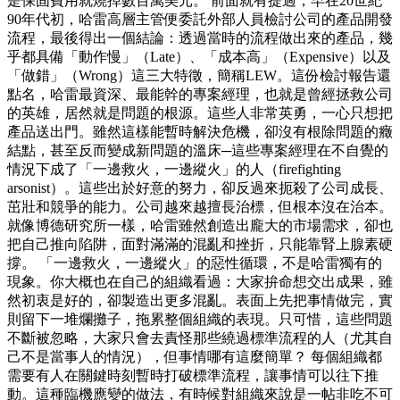
是保固費用就燒掉數百萬美元。 前面就有提過，早在20世紀
90年代初，哈雷高層主管便委託外部人員檢討公司的產品開發
流程，最後得出一個結論：透過當時的流程做出來的產品，幾
乎都具備「動作慢」（Late）、「成本高」（Expensive）以及
「做錯」（Wrong）這三大特徵，簡稱LEW。這份檢討報告還
點名，哈雷最資深、最能幹的專案經理，也就是曾經拯救公司
的英雄，居然就是問題的根源。這些人非常英勇，一心只想把
產品送出門。雖然這樣能暫時解決危機，卻沒有根除問題的癥
結點，甚至反而變成新問題的溫床─這些專案經理在不自覺的
情況下成了「一邊救火，一邊縱火」的人（firefighting
arsonist）。這些出於好意的努力，卻反過來扼殺了公司成長、
茁壯和競爭的能力。公司越來越擅長治標，但根本沒在治本。
就像博德研究所一樣，哈雷雖然創造出龐大的市場需求，卻也
把自己推向陷阱，面對滿滿的混亂和挫折，只能靠腎上腺素硬
撐。 「一邊救火，一邊縱火」的惡性循環，不是哈雷獨有的
現象。你大概也在自己的組織看過：大家拚命想交出成果，雖
然初衷是好的，卻製造出更多混亂。表面上先把事情做完，實
則留下一堆爛攤子，拖累整個組織的表現。只可惜，這些問題
不斷被忽略，大家只會去責怪那些繞過標準流程的人（尤其自
己不是當事人的情況），但事情哪有這麼簡單？ 每個組織都
需要有人在關鍵時刻暫時打破標準流程，讓事情可以往下推
動。這種臨機應變的做法，有時候對組織來說是一帖非吃不可