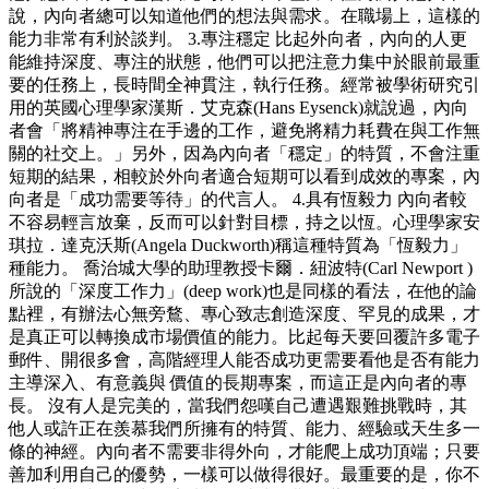
說，內向者總可以知道他們的想法與需求。在職場上，這樣的
能力非常有利於談判。 3.專注穩定 比起外向者，內向的人更
能維持深度、專注的狀態，他們可以把注意力集中於眼前最重
要的任務上，長時間全神貫注，執行任務。經常被學術研究引
用的英國心理學家漢斯．艾克森(Hans Eysenck)就說過，內向
者會「將精神專注在手邊的工作，避免將精力耗費在與工作無
關的社交上。」另外，因為內向者「穩定」的特質，不會注重
短期的結果，相較於外向者適合短期可以看到成效的專案，內
向者是「成功需要等待」的代言人。 4.具有恆毅力 內向者較
不容易輕言放棄，反而可以針對目標，持之以恆。心理學家安
琪拉．達克沃斯(Angela Duckworth)稱這種特質為「恆毅力」
種能力。 喬治城大學的助理教授卡爾．紐波特(Carl Newport )
所說的「深度工作力」(deep work)也是同樣的看法，在他的論
點裡，有辦法心無旁鶩、專心致志創造深度、罕見的成果，才
是真正可以轉換成市場價值的能力。比起每天要回覆許多電子
郵件、開很多會，高階經理人能否成功更需要看他是否有能力
主導深入、有意義與 價值的長期專案，而這正是內向者的專
長。 沒有人是完美的，當我們怨嘆自己遭遇艱難挑戰時，其
他人或許正在羨慕我們所擁有的特質、能力、經驗或天生多一
條的神經。內向者不需要非得外向，才能爬上成功頂端；只要
善加利用自己的優勢，一樣可以做得很好。最重要的是，你不