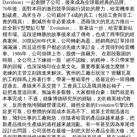
Davidson）一起創辦了公司，後來成為全球最經典的品牌。
76年後，面對本田的激烈競爭與銀行貸款的壓力，哈雷機車差
點破產。為求生存，公司裁掉了4成的員工（包括工會與非工
會的職員）、刪減所有非必要成本，憑藉強大的意志力推出一
款全新V型雙缸引擎「Evolution」。靠著這一步，哈雷重新站
穩市場。這段逆轉勝的故事後來成了傳奇，也成了商學院的經
典案例。20世紀80年代末，公司轉虧為盈，經銷商的訂單排得
滿滿滿，而且這些客戶都必須先繳大筆訂金，才買得到哈雷機
車。1986年，公司掛牌上市，股價一路飆升。 在那段艱困的
時期，全公司上下練就一股「絕不認輸」的精神，不只帶來豐
厚的回報，也深深烙印在企業文化。重要專案落後怎麼辦？
老練的主管立刻跳進來解決。賓州的工廠出狀況？ 密爾瓦基
的工程師馬上拎著行李，帶著一整箱零件，搭最近的一班飛機
趕過去。產線來不及交貨？ 工會員工以及職員捲起袖子，一
起把進度追回來。無論有多艱難，大家都很自豪：我們就是有
本事完成！ 不過，就像博德研究所的經驗，太依賴英雄式救
火，反而會拖垮關鍵營運流程。雖然全新的Evolution引擎比舊
款更可靠，但整體的保固成本居高不下。就算主管能迅速出
動，飛到出事的工廠救急，但隨著哈雷的產品線越來越多，把
新產品推向生產線的過程越來越混亂。有一年甚至因為車尾燈
設計出問題，公司居然在最後一刻把大部分產品全面大修，光