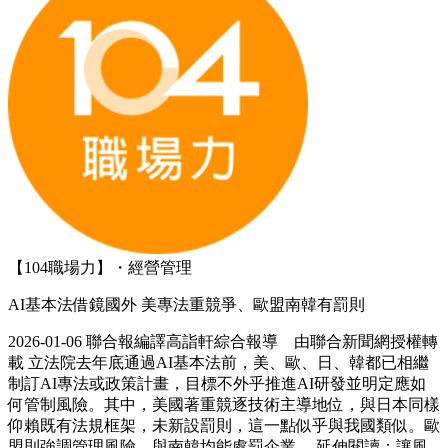
【104職場力】・經營管理
AI基本法借鏡國外 美專法重競爭、歐盟南韓有罰則
2026-01-06 聯合報編譯高詣軒綜合報導 由聯合新聞網授權轉
載 立法院去年底通過AI基本法前，美、歐、日、韓都已相繼
制訂AI專法或政策計畫，目標不外乎推進AI研發並明定應如
何管制風險。其中，美國著重競逐技術主導地位，與日本同樣
仰賴既有法規框架，未新設罰則，這一點似乎與我國類似。歐
盟則強調管理風險，與南韓均能處罰企業。 延伸閱讀：讓風