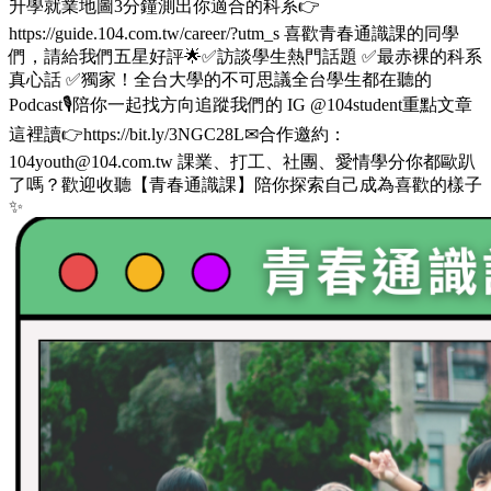
升學就業地圖3分鐘測出你適合的科系👉
https://guide.104.com.tw/career/?utm_s 喜歡青春通識課的同學
們，請給我們五星好評🌟✅訪談學生熱門話題 ✅最赤裸的科系
真心話 ✅獨家！全台大學的不可思議全台學生都在聽的
Podcast🎙️陪你一起找方向追蹤我們的 IG @104student重點文章
這裡讀👉https://bit.ly/3NGC28L✉合作邀約：
104youth@104.com.tw 課業、打工、社團、愛情學分你都歐趴
了嗎？歡迎收聽【青春通識課】陪你探索自己成為喜歡的樣子
✨