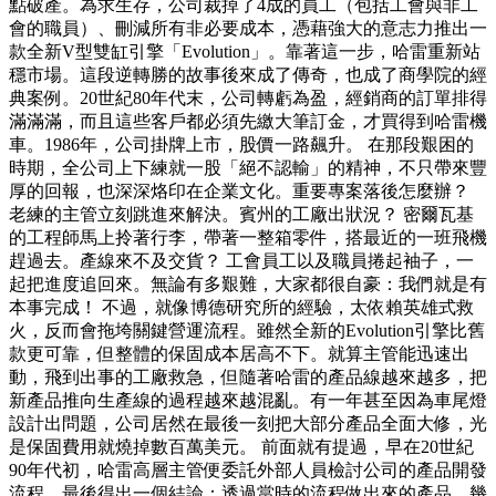
點破產。為求生存，公司裁掉了4成的員工（包括工會與非工
會的職員）、刪減所有非必要成本，憑藉強大的意志力推出一
款全新V型雙缸引擎「Evolution」。靠著這一步，哈雷重新站
穩市場。這段逆轉勝的故事後來成了傳奇，也成了商學院的經
典案例。20世紀80年代末，公司轉虧為盈，經銷商的訂單排得
滿滿滿，而且這些客戶都必須先繳大筆訂金，才買得到哈雷機
車。1986年，公司掛牌上市，股價一路飆升。 在那段艱困的
時期，全公司上下練就一股「絕不認輸」的精神，不只帶來豐
厚的回報，也深深烙印在企業文化。重要專案落後怎麼辦？
老練的主管立刻跳進來解決。賓州的工廠出狀況？ 密爾瓦基
的工程師馬上拎著行李，帶著一整箱零件，搭最近的一班飛機
趕過去。產線來不及交貨？ 工會員工以及職員捲起袖子，一
起把進度追回來。無論有多艱難，大家都很自豪：我們就是有
本事完成！ 不過，就像博德研究所的經驗，太依賴英雄式救
火，反而會拖垮關鍵營運流程。雖然全新的Evolution引擎比舊
款更可靠，但整體的保固成本居高不下。就算主管能迅速出
動，飛到出事的工廠救急，但隨著哈雷的產品線越來越多，把
新產品推向生產線的過程越來越混亂。有一年甚至因為車尾燈
設計出問題，公司居然在最後一刻把大部分產品全面大修，光
是保固費用就燒掉數百萬美元。 前面就有提過，早在20世紀
90年代初，哈雷高層主管便委託外部人員檢討公司的產品開發
流程，最後得出一個結論：透過當時的流程做出來的產品，幾