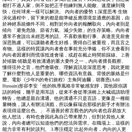
都打不過人家，倒不如把正手拍練到無人能敵、速度練到飛
快，任何球來一樣可以解決。 內向者的優勢 1.深度思考 生物
演化過程中，留下來的都是能準確反應環境並適應的基因，由
於神經系統條件不同，相對於外向者的報酬取向，內向者則是
傾向「避免危險、節省力氣、減少失敗」的生存策略。內向者
通常不會說出未經思考的話、不喜歡衝動行事、表達意見前會
深思熟慮，可以讓聽者產生好感，覺得自己被重視，而且言之
有物。這樣的特質讓內向者會在事前充分準備，你不太會看到
內向者因遲到而慌張抵達會場，或趕在截止時間前踩線。 2.善
於傾聽 傾聽是有效溝通的重大要件之一，內向者擅長觀察、
懂得弦外之音，他們會吸收、理解資訊並深度思考，因此更能
了解什麼對他人是重要的、哪些資訊有意義、背後的脈絡是什
麼。電影《少年Pi的奇幻旅程》主角阿迪爾．胡賽恩(Adil
Hussain)形容李安「他的執導風格非常敏感安靜，當他跟你講
話的時候，幾乎是用耳語，從來不會從導演椅上大喊或請助理
轉告，他總是親自溝通。他的溝通不只是言語，更像是一種能
量轉換，讓人有辦法演戲，所以像蘇瑞吉那樣的新手才有辦法
表現得這麼出色。」 不過善於察言觀色的內向者也容易放大
他人想法，有時也會因此為自己帶來壓力，但對於其他人來
說，內向者總可以知道他們的想法與需求。在職場上，這樣的
能力非常有利於談判。 3.專注穩定 比起外向者，內向的人更