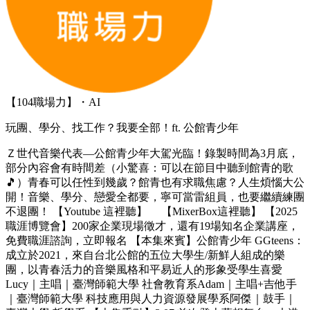
【104職場力】・AI
玩團、學分、找工作？我要全部！ft. 公館青少年
Ｚ世代音樂代表—公館青少年大駕光臨！錄製時間為3月底，
部分內容會有時間差（小驚喜：可以在節目中聽到館青的歌
🎵）青春可以任性到幾歲？館青也有求職焦慮？人生煩惱大公
開！音樂、學分、戀愛全都要，寧可當雷組員，也要繼續練團
不退團！ 【Youtube 這裡聽】 【MixerBox這裡聽】 【2025
職涯博覽會】200家企業現場徵才，還有19場知名企業講座，
免費職涯諮詢，立即報名 【本集來賓】公館青少年 GGteens：
成立於2021，來自台北公館的五位大學生/新鮮人組成的樂
團，以青春活力的音樂風格和平易近人的形象受學生喜愛
Lucy｜主唱｜臺灣師範大學 社會教育系Adam｜主唱+吉他手
｜臺灣師範大學 科技應用與人力資源發展學系阿傑｜鼓手｜