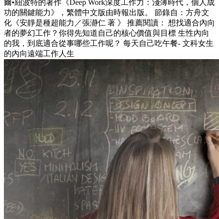
爾•紐波特的著作《Deep Work深度工作力：淺薄時代，個人成
功的關鍵能力》，繁體中文版由時報出版。 節錄自：方舟文
化《安靜是種超能力／張瀞仁 著 》 推薦閱讀： 想找適合內向
者的夢幻工作？你得先知道自己的核心價值與目標 生性內向
的我，到底適合從事哪些工作呢？ 每天自己吃午餐- 文科女生
的內向遠端工作人生