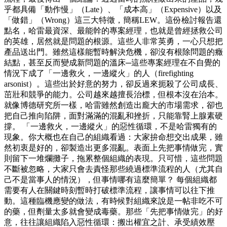
乎都具備「動作慢」（Late）、「成本高」（Expensive）以及
「做錯」（Wrong）這三大特徵，簡稱LEW。這份檢討報告還
點名，哈雷最資深、最能幹的專案經理，也就是曾經拯救公司
的英雄，居然就是問題的根源。這些人非常英勇，一心只想把
產品送出門。雖然這樣能暫時解決危機，卻沒有根除問題的癥
結點，甚至反而變成新問題的溫床─這些專案經理在不自覺的
情況下成了「一邊救火，一邊縱火」的人（firefighting
arsonist）。這些出於好意的努力，卻反過來扼殺了公司成長、
茁壯和競爭的能力。公司越來越擅長治標，但根本沒在治本。
就像博德研究所一樣，哈雷雖然創造出龐大的市場需求，卻也
把自己推向陷阱，面對滿滿的混亂和挫折，只能靠腎上腺素硬
撐。 「一邊救火，一邊縱火」的惡性循環，不是哈雷獨有的
現象。你大概也在自己的組織看過：大家拚命想交出成果，雖
然初衷是好的，卻製造出更多混亂。表面上先把事情做完，實
則留下一堆爛攤子，拖累整個組織的表現。只可惜，這些問題
不斷被忽略，大家只會去責怪那些繞過標準流程的人（尤其自
己不是當事人的情況），但事情哪有這麼簡單？ 每個組織都
需要有人在關鍵時刻暫時打破標準流程，讓事情可以往下推
動。這種臨機應變的做法，有時候對組織來說是一帖非吃不可
的藥，但劑量太多就會變成毒藥。那些「先把事情做完」的好
意，往往讓組織陷入惡性循環：搬出權宜之計、承受績效壓