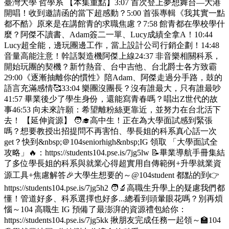
臺灣大學 哲學系 【本集重點】3:07 首次登上夢想舞台—大港
開唱！收到邀請函的當下超感動？5:00 首張專輯《我其實一點
都不酷》原來是在講館青的求職焦慮？7:58 館青都在學校學什
麼？阿傑不讀書、Adam簽二一單、Lucy成績全拿A！10:44
Lucy超全能，邊玩團邊工作，當上設計公司行銷企劃！14:48
音量高能注意！幹話製造機阿傑上線24:37 非音樂相關科系，
開始玩團的契機？新竹熱音、台中吉他、台北爵士各方致霸
29:00《逐漸抽離你的慣性》陪Adam、阿傑走過分手路，鼓的
語言充滿感情🥰33:04 樂團沒團長？沒有誰最大，只有誰最吵
41:57 畢業後少了學生身份，還能寫青春嗎？唱出Z世代的故
事46:53 向未來許願：希望離粉絲更靠近，並努力在台北活下
去！ 【延伸資源】 🧑‍🎓高中生！正在為大學面試感到緊張
嗎？想要教授出招提問不再害怕、學長姐的科系真心話一次
get？快到&nbsp;＠104seniorhigh&nbsp;IG 領取 「大學面試全
攻略」🔥：https://students104.pse.is/7jg5lw 📝畢業導航手冊集結
了多位學長姐的科系與就業心得超實用自傳範例+升學就業資
源工具+焦慮解答🎉大學生想要的～@104student 都點的到👉
https://students104.pse.is/7jg5h2 🧑‍🔬高職生升學上的疑慮我們都
懂！管道好多、科系選擇也好多...總看到頭暈眼花嗎？別再煩
惱～104 高職生 IG 預備了最澎湃的資源禮包給你：
https://students104.pse.is/7jg5kk 揪朋友完成任務一起領～🏫104