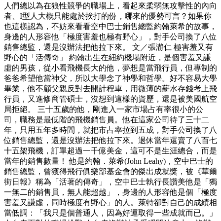
人們總以為在狼性競爭的職場上，看起來柔弱無攻擊性的內向
者、I型人大概只能處於挨打的份，哪來的優勢可言？如果你
也這樣認為，不妨來看看空中巴士銷售總監約翰萊希的故事，
身邊的人形容他「極度害羞也極有野心」，對手公司換了八位
銷售總監，還是沒辦法把他拉下來。 文／張瀞仁 極害羞又有
野心的「活傳奇」 約翰出生在紐約機場附近，是個害羞又謙
虛的男孩，從小看飛機長大的他，夢想是當飛行員，但專制的
爸爸希望他當神父，所以大學念了神學和哲學。好不容易大學
畢業，他不顧父親反對去開計程車，用微薄的薪水存錢考上飛
行員，又進修商管碩士，沒想到這樣的資歷，還是被美國航空
局拒絕。 三十五歲的他，剛進入一家市場占有率很小的公
司，職務是最低階的飛機銷售員。他在這家公司待了三十二
年，只用五年多時間，就把市占率拉到五成，對手公司換了八
位銷售總監，還是沒辦法把他拉下來。退休當年還賣了八百七
十五架飛機，訂單超過一千億美金，這可不是生涯總合，而是
當年的銷售數量！ 他是約翰．萊希(John Leahy)，空中巴士的
銷售總監，曾獲得飛行俱樂部基金會的傑出成就獎，被《華爾
街日報》稱為「活著的傳奇」，空中巴士執行長讚美他是「獨
一無二的銷售員，無人能超越」，身邊的人形容他是個「極度
害羞又謙虛，同時極度有野心」的人。萊特卻對自己的成績相
當低調：「我只是個普通人，因為好運取得一些成就而已。」