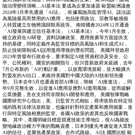
險治理變得清晰…AI基本法 要成為企業加速器 歐盟歐洲議會
2024年3月率先通過「AI法」，依據風險高低管理AI。該法認
為風險最高而禁用的AI應用，包括使用政治、宗教等敏感個
人特質建立生物辨識歸類系統等。 南韓國會2024年12月通過
「AI發展與建立信任基本法」（AI基本法），今年1月生效，
確立政府在AI研發、資料訓練政策、應用推廣等方面提供支
持的基礎，同時定義作為監管目標的高風險AI和生成式AI，
防止技術限制或AI誤用濫用導致的潛在問題。 美國拜登政府
2023年曾發布行政命令，要求制定AI使用過程涉及安全、公
平、公民權利、國安的相關指引，但川普新政府未延續，去年
7月公布新的「AI行動計畫」，以放寬環境規範，並大幅擴大
對盟友的AI出口，來維持美國對中國大陸的AI技術領先優
勢。 日本去年5月也通過首部AI專法，簡稱「AI推進法」，同
年9月完整生效，以促進AI應用並應對AI濫用風險，從而緩解
公眾擔憂，意在支持而非限制AI開發和應用。 美國智庫戰略
國際研究中心指出，美、日監管方式相似，尋求借助在特定領
域的既有法律法規框架，也偏好針對特定產業和應用個案，進
行與特定風險相應的監管。各國AI政策的差異也反映國家戰
略。 其中，美國明確目標是競逐技術主導地位，視AI為能改
變地緣政治權力平衡的戰略資產，日本則優先考慮促進大眾對
AI的信任，是聚焦產業政策、合作式路線。 AI法 國際比較 歐