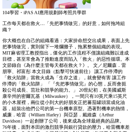
104學習・iPAS AI應用規劃師考照共學群
工作每天都在救火…「先把事情做完」的好意，如何拖垮組
織？
你大概也在自己的組織看過：大家拚命想交出成果，表面上先
把事情做完，實則留下一堆爛攤子，拖累整個組織的表現。
MIT麻省理工教授指出，僵化的工作流程不僅讓組織難以達成
目標，甚至常會為了推動進度而陷入「救火」的惡性循環。本
文節錄自《為什麼主管每天都在救火？》。 文／尼爾森．雷
朋寧、祁富彤 本文目錄（點擊可快速前往） 讓工作停滯的
「救火陷阱」當救火成為「生存之道」，就會變有害 讓工作
停滯的「救火陷阱」 「『先把事情做完』的心態，反而會扼
殺公司成長、茁壯和競爭的能力。」 20世紀初，在美國威斯
康辛州的密爾瓦基（Milwaukee），一間只有10英尺乘15英尺
的小木屋裡，兩位從小到大的好朋友正把蕃茄罐頭當成化油
器，組裝出他們公司的第一台機車原型。憑著對機車的熱情，
威廉．哈雷（William Harley）與亞瑟．戴維森（Arthur
Davidson）一起創辦了公司，後來成為全球最經典的品牌。
76年後，面對本田的激烈競爭與銀行貸款的壓力，哈雷機車差