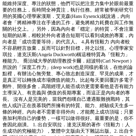
能維持深度、專注的狀態，他們可以把注意力集中於眼前最重
要的任務上，長時間全神貫注，執行任務。經常被學術研究引
用的英國心理學家漢斯．艾克森(Hans Eysenck)就說過，內向
者會「將精神專注在手邊的工作，避免將精力耗費在與工作無
關的社交上。」另外，因為內向者「穩定」的特質，不會注重
短期的結果，相較於外向者適合短期可以看到成效的專案，內
向者是「成功需要等待」的代言人。 4.具有恆毅力 內向者較
不容易輕言放棄，反而可以針對目標，持之以恆。心理學家安
琪拉．達克沃斯(Angela Duckworth)稱這種特質為「恆毅力」
種能力。 喬治城大學的助理教授卡爾．紐波特(Carl Newport )
所說的「深度工作力」(deep work)也是同樣的看法，在他的論
點裡，有辦法心無旁鶩、專心致志創造深度、罕見的成果，才
是真正可以轉換成市場價值的能力。比起每天要回覆許多電子
郵件、開很多會，高階經理人能否成功更需要看他是否有能力
主導深入、有意義與 價值的長期專案，而這正是內向者的專
長。 沒有人是完美的，當我們怨嘆自己遭遇艱難挑戰時，其
他人或許正在羨慕我們所擁有的特質、能力、經驗或天生多一
條的神經。內向者不需要非得外向，才能爬上成功頂端；只要
善加利用自己的優勢，一樣可以做得很好。最重要的是，你不
會因此崩潰。 1. 出自安琪拉．達克沃斯的著作《恆毅力：人
生成功的究極能力》，繁體中文版由天下雜誌出版。2. 出自卡