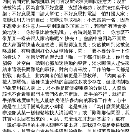
內向者面對的職場挑戰 內向者沒辦法承受瞬間注意力；沒辦
法被誇獎，因為會很不好意思；沒辦法邀功；沒辦法拍桌子吵
架；不好意思開口請人幫忙；不好意思打電話，怕打擾人家；
沒辦法用力行銷自己；沒辦法爭取福利；不想當第一名，因為
不想要太多注意力──更別說面對頂頭上司，老闆們有時會委
婉地說：「你好像比較慢熟哦」，有時則是直言：「你怎麼不
像某某一樣去跟人家哈啦呢？ 快去！」會議中會因為不喜歡
在大家面前快速表達想法，而顯得沒意見；突然被叫到比被忽
略還慘，有時遇到好心人做球給你，問：「要不要分享一下你
的看法？」彷彿所有的聚光燈「啪」一下都打到身上，你只會
腦袋一片空白，聽到心臟加速跳動的聲音，渴求哪個人趕快來
結束這漫長而難熬的寂靜。對內向者來說，工作的每一天都是
挑戰；職場上，對內向者的誤解更是不勝枚舉。 「內向者不
擅人際關係」這種快速分類的言論或多或少存在，但強將刻板
印象套用在人身 上，只不過是簡便卻粗糙的分類法，人資應
該也不會希望部門主管們依此下定論。 反手拍不行，就把正
手拍和速度練到無人能敵 身邊許多內向的職場工作者，心中
總是在上演千變萬化的小劇場，老是糾結：「為什麼我就是沒
辦法像某某一樣輕鬆地找人講話呢？」或「剛剛那個問題，我
其實可以回答出來的，可惡，怎麼現在才想到答案？」還有
「說好要搭檔的主持人臨時不能出席，讓我撐全場是要逼我跳
海嗎？」其實內向者有許多獨到的優勢，與其想著反手拍怎麼