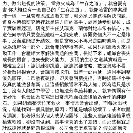
力、做出短視的決策。 當救火成為「生存之道」，就會變有
害 你大概也有一套自己的「生存之道」。就像哈雷的專案經
理一樣，一旦管理系統逐漸失靈，就必須另闢蹊徑解決問題。
道奇在博德研究所裡就是這方面的高手，於是她受到提拔，成
了實驗室經理。研究所主任艾瑞克．蘭德對她非常有信心，知
道任何事情只要交給她就一定能完成。偶爾救個火不一定是壞
事，反而還能提升績效。但是當救火不再只是臨時應急，而是
成為流程的一部分，就會開始變得有害。如果只能靠救火來推
動工作，會壓縮大家解決問題的空間，長期下來，組織會喪失
成長的機會，也失去防火能力。 所謂的生存之道其實就是一
堆權宜之計：該訓練卻跳過、該測試卻省略、數據忽略不看、
分析做得很倉促、會議直接取消、出差一延再延、逼同事調整
優先順序、自己熬夜硬撐、即興發明新捷徑。有時候這些小手
段真的能激發創新，但這些招數通常不為人知，因為這只是求
生，沒有人能從中學習，也無法分享給其他人。就算偶爾有什
麼妙招，也會因為沒寫進日常流程而在最後淪為合作的絆腳
石。 如果組織整天忙著救火，事情常常會出錯。而每次出狀
況，都能找到一個具體的原因：可能是軸承燒壞了，或者軟體
有漏洞。接著揪出某個人或某個團隊，這些人應該維護軸承或
檢查軟體，卻沒有做到。當事情真的出了差錯，而那些權宜之
計或捷徑就是問題根源時，公司會怎麼處置呢？ 假如高層沒