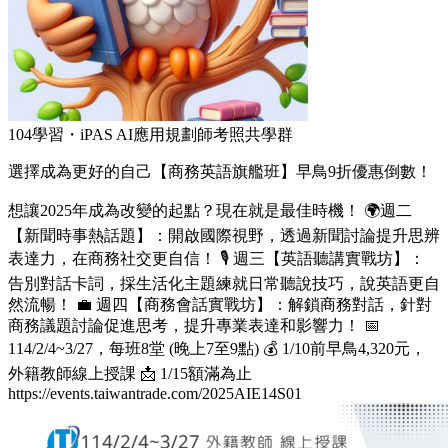
104學習・iPAS AI應用規劃師考照共學群
選擇成為更好的自己【商務英語旗艦班】早鳥9折優惠倒數！
想讓2025年成為改變的起點？現在就是最佳時機！ 🌍週二
【新聞時事熱話題】：開啟國際視野，透過新聞討論提升思辨
表達力，在商務社交更自信！ 🎙️ 週三【英語聽講實戰坊】：
告別對話卡詞，採生活化主題練就日常聽說技巧，說英語更自
然流暢！ 💼 週四【商務會話實戰坊】：解鎖商務對話，針對
商務議題討論促進思考，提升專業表達和影響力！ 📅
114/2/4~3/27，每班8堂 (晚上7至9點) 💰 1/10前早鳥4,320元，
外籍教師線上授課 📩 1/15額滿為止
https://events.taiwantrade.com/2025AIE14S01