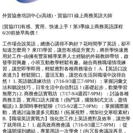
外貿協會培訓中心(高雄)・貿協ITI 線上商務英語大師
[貿協ITI]有感、實用、快速上手！第3季線上商務英語課程
6/20前搶早鳥價！
工作場合說英語，總擔心講得不夠好？花時間學了英語，卻不
知道怎麼用？ 來ITI學習，讓您有感提升實力，將所學快速應
用於工作~由擁有豐富輔導業界人士經驗的外籍教師帶領，啟
發學習興趣，小班互動教學輕鬆有趣。融合商務職場情境練
習，讓您即學即用，輕鬆應對各種商務場合！ A.【英語口說
表達力】輕鬆開口、靈活互動，讓您在生活與職場中說得自
然！ 1. 英語聽講練功坊（7/16-9/3週三7-9PM）：掌握詞彙文
法和聽說技巧，日常生活中自信對話！(基礎起步，歡樂學習
無壓力) 2. 商務會話實戰坊（7/17-9/4週四7-9PM）：討論各種
商務主題，實用口語大躍進！(熱門課，擺脫制式文法，盡情
暢談) 3. 新聞時事輕鬆聊（7/15-9/2週二7-9PM）：掌握國際脈
動，透過討論激盪多元觀點！(拓展視野，增加社交寒暄素材)
B.【職場英語實戰力】強化您工作上英語應對及效率，讓您學
了就用得上！ 1. 超高效商務會議（7/16-9/3週三7-9PM）：從
會議開場到總結，專業用語一次學會！(向冗長會議說再見，