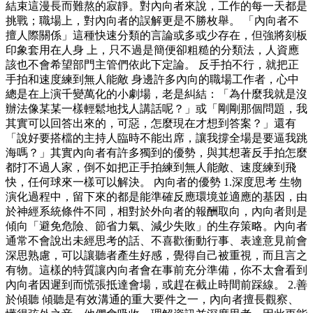
結束這漫長而難熬的寂靜。對內向者來說，工作的每一天都是
挑戰；職場上，對內向者的誤解更是不勝枚舉。 「內向者不
擅人際關係」這種快速分類的言論或多或少存在，但強將刻板
印象套用在人身 上，只不過是簡便卻粗糙的分類法，人資應
該也不會希望部門主管們依此下定論。 反手拍不行，就把正
手拍和速度練到無人能敵 身邊許多內向的職場工作者，心中
總是在上演千變萬化的小劇場，老是糾結：「為什麼我就是沒
辦法像某某一樣輕鬆地找人講話呢？」或「剛剛那個問題，我
其實可以回答出來的，可惡，怎麼現在才想到答案？」還有
「說好要搭檔的主持人臨時不能出席，讓我撐全場是要逼我跳
海嗎？」其實內向者有許多獨到的優勢，與其想著反手拍怎麼
都打不過人家，倒不如把正手拍練到無人能敵、速度練到飛
快，任何球來一樣可以解決。 內向者的優勢 1.深度思考 生物
演化過程中，留下來的都是能準確反應環境並適應的基因，由
於神經系統條件不同，相對於外向者的報酬取向，內向者則是
傾向「避免危險、節省力氣、減少失敗」的生存策略。內向者
通常不會說出未經思考的話、不喜歡衝動行事、表達意見前會
深思熟慮，可以讓聽者產生好感，覺得自己被重視，而且言之
有物。這樣的特質讓內向者會在事前充分準備，你不太會看到
內向者因遲到而慌張抵達會場，或趕在截止時間前踩線。 2.善
於傾聽 傾聽是有效溝通的重大要件之一，內向者擅長觀察、