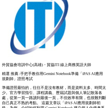
外貿協會培訓中心(高雄)・貿協ITI 線上商務英語大師
精選
推薦 :手把手教你用Gemini Notebook準備「iPAS AI應用
規劃師」證照考試
準備證照最怕的，往往不是沒有教材，而是資料太多、時間太
少。官方學習指引、課程講義、歷屆試題與個人筆記散落各
處，從第一頁一路讀到最後一頁，不但效率有限，也很難判斷
自己真正不熟的考點。 這篇文章以「iPAS AI應用規劃師初
級」為例，介紹如何利用 Gemini Notebook 建立個人化備考系