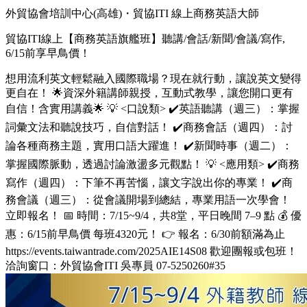
外貿協會培訓中心(高雄)・貿協ITI 線上商務英語大師
貿協ITI線上【商務英語旗艦班】聽講/會話/新聞/會議/寫作,
6/15前享早鳥價！
想用流利英文輕鬆融入國際職場？現在就行動，讓說英文變得
更自在！ 🌟資深外籍講師親授，互動式教學，讓您開口更有
自信！含實用講義🌟 💡 <口說類> ✔️英語聽講（週三）：掌握
詞彙文法和聽說技巧，自信對話！ ✔️商務會話（週四）：討
論各種商務主題，實用口語大躍進！ ✔️新聞時事（週二）：
掌握國際脈動，透過討論激盪多元觀點！ 💡 <應用類> ✔️商務
寫作（週四）：下筆不再苦惱，讓文字說出你的專業！ ✔️商
務會議（週三）：從會議開場到總結，專業用語一次學會！
立即報名！ 📅 時間：7/15~9/4，共8堂，平日晚間 7–9 點 💰 優
惠：6/15前早鳥價 每班4320元！ 👉 報名：6/30前額滿為止
https://events.taiwantrade.com/2025AIE14S08 歡迎團報或包班！
洽詢窗口：外貿協會ITI 吳專員 07-5250260#35