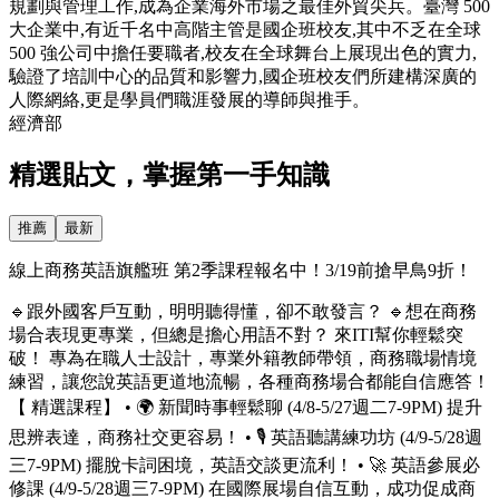
規劃與管理工作,成為企業海外市場之最佳外貿尖兵。臺灣 500
大企業中,有近千名中高階主管是國企班校友,其中不乏在全球
500 強公司中擔任要職者,校友在全球舞台上展現出色的實力,
驗證了培訓中心的品質和影響力,國企班校友們所建構深廣的
人際網絡,更是學員們職涯發展的導師與推手。
經濟部
精選貼文，掌握第一手知識
推薦
最新
線上商務英語旗艦班 第2季課程報名中！3/19前搶早鳥9折！
🔹跟外國客戶互動，明明聽得懂，卻不敢發言？ 🔹想在商務
場合表現更專業，但總是擔心用語不對？ 來ITI幫你輕鬆突
破！ 專為在職人士設計，專業外籍教師帶領，商務職場情境
練習，讓您說英語更道地流暢，各種商務場合都能自信應答！
【 精選課程】 • 🌍 新聞時事輕鬆聊 (4/8-5/27週二7-9PM) 提升
思辨表達，商務社交更容易！ • 🎙️ 英語聽講練功坊 (4/9-5/28週
三7-9PM) 擺脫卡詞困境，英語交談更流利！ • 🚀 英語參展必
修課 (4/9-5/28週三7-9PM) 在國際展場自信互動，成功促成商