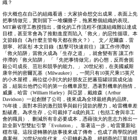
織？
你大概也在自己的組織看過：大家拚命想交出成果，表面上先
把事情做完，實則留下一堆爛攤子，拖累整個組織的表現。
MIT麻省理工教授指出，僵化的工作流程不僅讓組織難以達成
目標，甚至常會為了推動進度而陷入「救火」的惡性循環。本
文節錄自《為什麼主管每天都在救火？》。 文／尼爾森．雷
朋寧、祁富彤 本文目錄（點擊可快速前往） 讓工作停滯的
「救火陷阱」當救火成為「生存之道」，就會變有害 讓工作
停滯的「救火陷阱」 「『先把事情做完』的心態，反而會扼
殺公司成長、茁壯和競爭的能力。」 20世紀初，在美國威斯
康辛州的密爾瓦基（Milwaukee），一間只有10英尺乘15英尺
的小木屋裡，兩位從小到大的好朋友正把蕃茄罐頭當成化油
器，組裝出他們公司的第一台機車原型。憑著對機車的熱情，
威廉．哈雷（William Harley）與亞瑟．戴維森（Arthur
Davidson）一起創辦了公司，後來成為全球最經典的品牌。
76年後，面對本田的激烈競爭與銀行貸款的壓力，哈雷機車差
點破產。為求生存，公司裁掉了4成的員工（包括工會與非工
會的職員）、刪減所有非必要成本，憑藉強大的意志力推出一
款全新V型雙缸引擎「Evolution」。靠著這一步，哈雷重新站
穩市場。這段逆轉勝的故事後來成了傳奇，也成了商學院的經
典案例。20世紀80年代末，公司轉虧為盈，經銷商的訂單排得