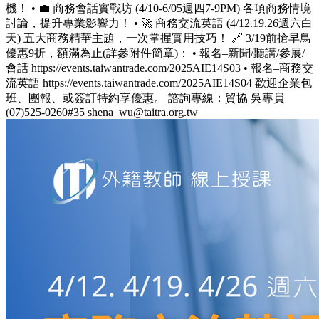
機！ • 💼 商務會話實戰坊 (4/10-6/05週四7-9PM) 各項商務情境
討論，提升專業影響力！ • 🚀 商務交流英語 (4/12.19.26週六白
天) 五大商務精華主題，一次掌握實用技巧！ 🔗 3/19前搶早鳥
優惠9折，額滿為止(詳參附件簡章)： • 報名–新聞/聽講/參展/
會話 https://events.taiwantrade.com/2025AIE14S03 • 報名–商務交
流英語 https://events.taiwantrade.com/2025AIE14S04 歡迎企業包
班、團報、或簽訂特約享優惠。 諮詢專線：貿協 吳專員
(07)525-0260#35 shena_wu@taitra.org.tw