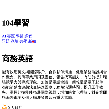
104學習
AI 專區
學習
課程
證照
測驗
共學
新知
商務英語
能有效用英文與國際客戶、合作夥伴溝通，促進業務洽談與合
作機會。具備專業用詞及書信、報告撰寫能力，有助於提升職
場競爭力與專業形象。無論是電話會議、簡報還是電子郵件，
都能清楚表達想法並快速回應，縮短溝通時間，提升工作效
率。掌握此技能能拓展國際視野，增加跨文化理解，對企業開
拓海外市場及個人職涯發展皆有重大幫助。
0
人關注