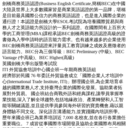
劍橋商務英語認證(Business English Certificate,簡稱BEC)在中國
大陸及世界上大多數國家皆是商業英語認證的第一品牌，堪稱
是目前最具國際公信力的商務英語認證，也是進入國際企業的
通行證！本認證是劍橋大學ESOL考試院為培養國際貿易與商
務人才之英語能力所設計的一系列認證。在國際間有上百所大
學的工商管理(MBA)課程承認BEC劍橋商務英語認證高級的證
書做為入學申請時的語言能力需求。也有越來越多的企業使用
BEC劍橋商務英語認證來評量員工教育訓練之成效及應徵者的
語言能力。BEC分為三個等級：BEC Preliminary (中級)、BEC
Vantage (中高級)、BEC Higher(高級)
英國劍橋大學出版暨考試院
ITI 外貿協會培訓中心國企班一年期商務英語組
經濟部於民國 76 年委託外貿協會成立「國際企業人才培訓中
心(International Trade Institute, ITI)」辦理國企班,為企業培育卓
越的國際業務人才,支持臺灣企業的國際化發展。協助業者拓
展對外貿易。 國企班結合商戰外語和經典課程,讓學員掌握專
業技能,深入了解全球趨勢,包括地緣政治、產業轉變和人工智
能等關鍵議題,並且提供學員參與海外研習的寶貴機會,藉以親
身體驗不同文化、深化語言溝通能力,並實踐國內培訓所學。
歷年來國企班已為業界培訓近 7,000 名校友,並在各行各業擔任
重要職位。 7 成皆從事國際市場開發及協助企業國際布局相關