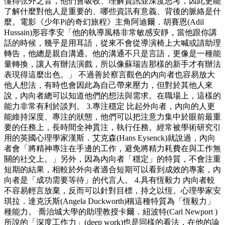
懂得弦外之音，他們會吸收、理解資訊並深度思考，因此更能
了解什麼對他人是重要的、哪些資訊有意義、背後的脈絡是什
麼。電影《少年Pi的奇幻旅程》主角阿迪爾．胡賽恩(Adil
Hussain)形容李安「他的執導風格非常敏感安靜，當他跟你講
話的時候，幾乎是用耳語，從來不會從導演椅上大喊或請助理
轉告，他總是親自溝通。他的溝通不只是言語，更像是一種能
量轉換，讓人有辦法演戲，所以像蘇瑞吉那樣的新手才有辦法
表現得這麼出色。」 不過善於察言觀色的內向者也容易放大
他人想法，有時也會因此為自己帶來壓力，但對於其他人來
說，內向者總可以知道他們的想法與需求。在職場上，這樣的
能力非常有利於談判。 3.專注穩定 比起外向者，內向的人更
能維持深度、專注的狀態，他們可以把注意力集中於眼前最重
要的任務上，長時間全神貫注，執行任務。經常被學術研究引
用的英國心理學家漢斯．艾克森(Hans Eysenck)就說過，內向
者會「將精神專注在手邊的工作，避免將精力耗費在與工作無
關的社交上。」另外，因為內向者「穩定」的特質，不會注重
短期的結果，相較於外向者適合短期可以看到成效的專案，內
向者是「成功需要等待」的代言人。 4.具有恆毅力 內向者較
不容易輕言放棄，反而可以針對目標，持之以恆。心理學家安
琪拉．達克沃斯(Angela Duckworth)稱這種特質為「恆毅力」
種能力。 喬治城大學的助理教授卡爾．紐波特(Carl Newport )
所說的「深度工作力」(deep work)也是同樣的看法，在他的論