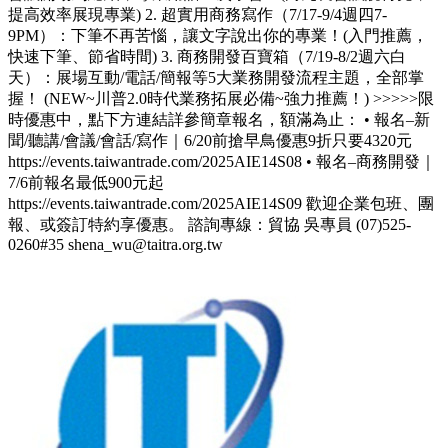
提高效率展現專業) 2. 超實用商務寫作（7/17-9/4週四7-
9PM）：下筆不再苦惱，讓文字說出你的專業！(入門推薦，
快速下筆、節省時間) 3. 商務開發百寶箱（7/19-8/2週六白
天）：展場互動/電話/簡報等5大業務開發流程主題，全部掌
握！ (NEW~川普2.0時代業務拓展必備~強力推薦！) >>>>>限
時優惠中，點下方連結詳參簡章報名，額滿為止： • 報名–新
聞/聽講/會議/會話/寫作｜6/20前搶早鳥優惠9折只要4320元
https://events.taiwantrade.com/2025AIE14S08 • 報名–商務開發｜
7/6前報名最低900元起
https://events.taiwantrade.com/2025AIE14S09 歡迎企業包班、團
報、或簽訂特約享優惠。 諮詢專線：貿協 吳專員 (07)525-
0260#35 shena_wu@taitra.org.tw