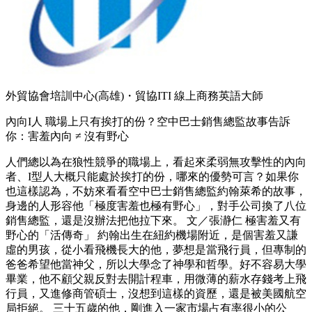
外貿協會培訓中心(高雄)・貿協ITI 線上商務英語大師
內向I人 職場上只有挨打的份？空中巴士銷售總監故事告訴
你：害羞內向 ≠ 沒有野心
人們總以為在狼性競爭的職場上，看起來柔弱無攻擊性的內向
者、I型人大概只能處於挨打的份，哪來的優勢可言？如果你
也這樣認為，不妨來看看空中巴士銷售總監約翰萊希的故事，
身邊的人形容他「極度害羞也極有野心」，對手公司換了八位
銷售總監，還是沒辦法把他拉下來。 文／張瀞仁 極害羞又有
野心的「活傳奇」 約翰出生在紐約機場附近，是個害羞又謙
虛的男孩，從小看飛機長大的他，夢想是當飛行員，但專制的
爸爸希望他當神父，所以大學念了神學和哲學。好不容易大學
畢業，他不顧父親反對去開計程車，用微薄的薪水存錢考上飛
行員，又進修商管碩士，沒想到這樣的資歷，還是被美國航空
局拒絕。 三十五歲的他，剛進入一家市場占有率很小的公