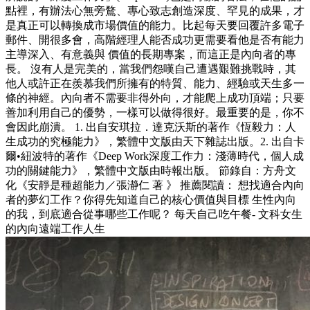
點裡，有辦法心無旁鶩、專心致志創造深度、罕見的成果，才
是真正可以轉換成市場價值的能力。比起每天要回覆許多電子
郵件、開很多會，高階經理人能否成功更需要看他是否有能力
主導深入、有意義與 價值的長期專案，而這正是內向者的專
長。 沒有人是完美的，當我們怨嘆自己遭遇艱難挑戰時，其
他人或許正在羨慕我們所擁有的特質、能力、經驗或天生多一
條的神經。內向者不需要非得外向，才能爬上成功頂端；只要
善加利用自己的優勢，一樣可以做得很好。最重要的是，你不
會因此崩潰。 1. 出自安琪拉．達克沃斯的著作《恆毅力：人
生成功的究極能力》，繁體中文版由天下雜誌出版。2. 出自卡
爾•紐波特的著作《Deep Work深度工作力：淺薄時代，個人成
功的關鍵能力》，繁體中文版由時報出版。 節錄自：方舟文
化《安靜是種超能力／張瀞仁 著 》 推薦閱讀： 想找適合內向
者的夢幻工作？你得先知道自己的核心價值與目標 生性內向
的我，到底適合從事哪些工作呢？ 每天自己吃午餐- 文科女生
的內向遠端工作人生