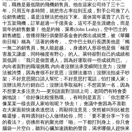
司，職務是最低階的飛機銷售員。他在這家公司待了三十二
年，只用五年多時間，就把市占率拉到五成，對手公司換了八
位銷售總監，還是沒辦法把他拉下來。退休當年還賣了八百七
十五架飛機，訂單超過一千億美金，這可不是生涯總合，而是
當年的銷售數量！ 他是約翰．萊希(John Leahy)，空中巴士的
銷售總監，曾獲得飛行俱樂部基金會的傑出成就獎，被《華爾
街日報》稱為「活著的傳奇」，空中巴士執行長讚美他是「獨
一無二的銷售員，無人能超越」，身邊的人形容他是個「極度
害羞又謙虛，同時極度有野心」的人。萊特卻對自己的成績相
當低調：「我只是個普通人，因為好運取得一些成就而已。」
內向者面對的職場挑戰 內向者沒辦法承受瞬間注意力；沒辦
法被誇獎，因為會很不好意思；沒辦法邀功；沒辦法拍桌子吵
架；不好意思開口請人幫忙；不好意思打電話，怕打擾人家；
沒辦法用力行銷自己；沒辦法爭取福利；不想當第一名，因為
不想要太多注意力──更別說面對頂頭上司，老闆們有時會委
婉地說：「你好像比較慢熟哦」，有時則是直言：「你怎麼不
像某某一樣去跟人家哈啦呢？ 快去！」會議中會因為不喜歡
在大家面前快速表達想法，而顯得沒意見；突然被叫到比被忽
略還慘，有時遇到好心人做球給你，問：「要不要分享一下你
的看法？」彷彿所有的聚光燈「啪」一下都打到身上，你只會
腦袋一片空白，聽到心臟加速跳動的聲音，渴求哪個人趕快來