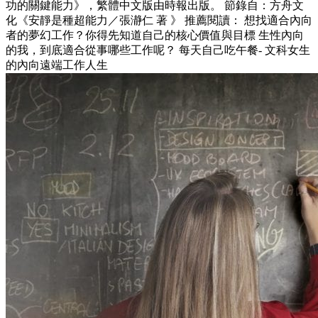
功的關鍵能力》，繁體中文版由時報出版。 節錄自：方舟文
化《安靜是種超能力／張瀞仁 著 》 推薦閱讀： 想找適合內向
者的夢幻工作？你得先知道自己的核心價值與目標 生性內向
的我，到底適合從事哪些工作呢？ 每天自己吃午餐- 文科女生
的內向遠端工作人生