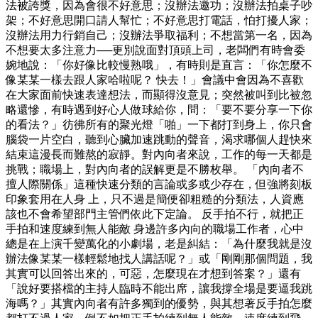
法被誇獎，因為會很不好意思；沒辦法邀功；沒辦法拍桌子吵
架；不好意思開口請人幫忙；不好意思打電話，怕打擾人家；
沒辦法用力行銷自己；沒辦法爭取福利；不想當第一名，因為
不想要太多注意力──更別說面對頂頭上司，老闆們有時會委
婉地說：「你好像比較慢熟哦」，有時則是直言：「你怎麼不
像某某一樣去跟人家哈啦呢？ 快去！」會議中會因為不喜歡
在大家面前快速表達想法，而顯得沒意見；突然被叫到比被忽
略還慘，有時遇到好心人做球給你，問：「要不要分享一下你
的看法？」彷彿所有的聚光燈「啪」一下都打到身上，你只會
腦袋一片空白，聽到心臟加速跳動的聲音，渴求哪個人趕快來
結束這漫長而難熬的寂靜。對內向者來說，工作的每一天都是
挑戰；職場上，對內向者的誤解更是不勝枚舉。 「內向者不
擅人際關係」這種快速分類的言論或多或少存在，但強將刻板
印象套用在人身 上，只不過是簡便卻粗糙的分類法，人資應
該也不會希望部門主管們依此下定論。 反手拍不行，就把正
手拍和速度練到無人能敵 身邊許多內向的職場工作者，心中
總是在上演千變萬化的小劇場，老是糾結：「為什麼我就是沒
辦法像某某一樣輕鬆地找人講話呢？」或「剛剛那個問題，我
其實可以回答出來的，可惡，怎麼現在才想到答案？」還有
「說好要搭檔的主持人臨時不能出席，讓我撐全場是要逼我跳
海嗎？」其實內向者有許多獨到的優勢，與其想著反手拍怎麼