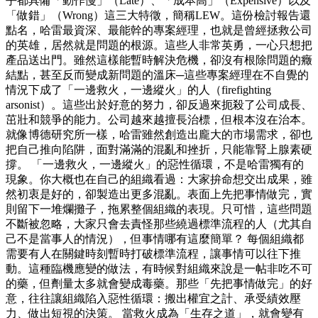
乎都具備「動作慢」（Late）、「成本高」（Expensive）以及
「做錯」（Wrong）這三大特徵，簡稱LEW。這份檢討報告還
點名，哈雷最資深、最能幹的專案經理，也就是曾經拯救公司
的英雄，居然就是問題的根源。這些人非常英勇，一心只想把
產品送出門。雖然這樣能暫時解決危機，卻沒有根除問題的癥
結點，甚至反而變成新問題的溫床─這些專案經理在不自覺的
情況下成了「一邊救火，一邊縱火」的人（firefighting
arsonist）。這些出於好意的努力，卻反過來扼殺了公司成長、
茁壯和競爭的能力。公司越來越擅長治標，但根本沒在治本。
就像博德研究所一樣，哈雷雖然創造出龐大的市場需求，卻也
把自己推向陷阱，面對滿滿的混亂和挫折，只能靠腎上腺素硬
撐。 「一邊救火，一邊縱火」的惡性循環，不是哈雷獨有的
現象。你大概也在自己的組織看過：大家拚命想交出成果，雖
然初衷是好的，卻製造出更多混亂。表面上先把事情做完，實
則留下一堆爛攤子，拖累整個組織的表現。只可惜，這些問題
不斷被忽略，大家只會去責怪那些繞過標準流程的人（尤其自
己不是當事人的情況），但事情哪有這麼簡單？ 每個組織都
需要有人在關鍵時刻暫時打破標準流程，讓事情可以往下推
動。這種臨機應變的做法，有時候對組織來說是一帖非吃不可
的藥，但劑量太多就會變成毒藥。那些「先把事情做完」的好
意，往往讓組織陷入惡性循環：搬出權宜之計、承受績效壓
力、做出短視的決策。 當救火成為「生存之道」，就會變有