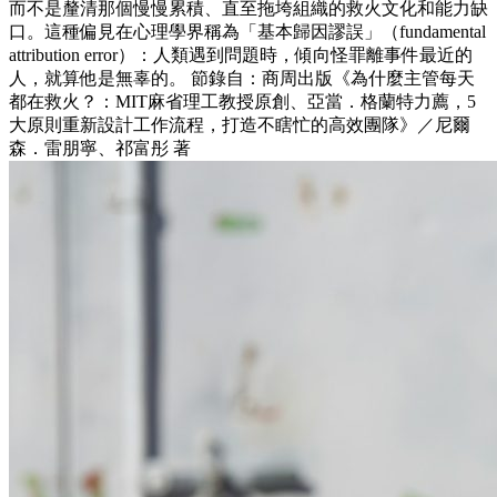
而不是釐清那個慢慢累積、直至拖垮組織的救火文化和能力缺
口。這種偏見在心理學界稱為「基本歸因謬誤」（fundamental
attribution error）：人類遇到問題時，傾向怪罪離事件最近的
人，就算他是無辜的。 節錄自：商周出版《為什麼主管每天
都在救火？：MIT麻省理工教授原創、亞當．格蘭特力薦，5
大原則重新設計工作流程，打造不瞎忙的高效團隊》／尼爾
森．雷朋寧、祁富彤 著