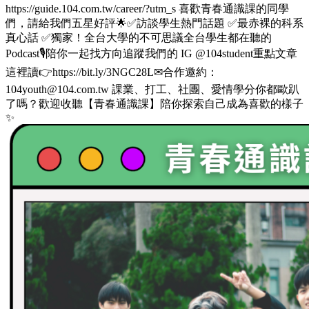
https://guide.104.com.tw/career/?utm_s 喜歡青春通識課的同學
們，請給我們五星好評🌟✅訪談學生熱門話題 ✅最赤裸的科系
真心話 ✅獨家！全台大學的不可思議全台學生都在聽的
Podcast🎙️陪你一起找方向追蹤我們的 IG @104student重點文章
這裡讀👉https://bit.ly/3NGC28L✉合作邀約：
104youth@104.com.tw 課業、打工、社團、愛情學分你都歐趴
了嗎？歡迎收聽【青春通識課】陪你探索自己成為喜歡的樣子
✨