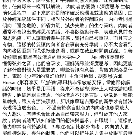
都打不過人家，倒不如把正手拍練到無人能敵、速度練到飛
快，任何球來一樣可以解決。 內向者的優勢 1.深度思考 生物
演化過程中，留下來的都是能準確反應環境並適應的基因，由
於神經系統條件不同，相對於外向者的報酬取向，內向者則是
傾向「避免危險、節省力氣、減少失敗」的生存策略。內向者
通常不會說出未經思考的話、不喜歡衝動行事、表達意見前會
深思熟慮，可以讓聽者產生好感，覺得自己被重視，而且言之
有物。這樣的特質讓內向者會在事前充分準備，你不太會看到
內向者因遲到而慌張抵達會場，或趕在截止時間前踩線。 2.善
於傾聽 傾聽是有效溝通的重大要件之一，內向者擅長觀察、
懂得弦外之音，他們會吸收、理解資訊並深度思考，因此更能
了解什麼對他人是重要的、哪些資訊有意義、背後的脈絡是什
麼。電影《少年Pi的奇幻旅程》主角阿迪爾．胡賽恩(Adil
Hussain)形容李安「他的執導風格非常敏感安靜，當他跟你講
話的時候，幾乎是用耳語，從來不會從導演椅上大喊或請助理
轉告，他總是親自溝通。他的溝通不只是言語，更像是一種能
量轉換，讓人有辦法演戲，所以像蘇瑞吉那樣的新手才有辦法
表現得這麼出色。」 不過善於察言觀色的內向者也容易放大
他人想法，有時也會因此為自己帶來壓力，但對於其他人來
說，內向者總可以知道他們的想法與需求。在職場上，這樣的
能力非常有利於談判。 3.專注穩定 比起外向者，內向的人更
能維持深度、專注的狀態，他們可以把注意力集中於眼前最重