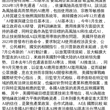
險治理變得清晰…AI基本法 要成為企業加速器 歐盟歐洲議會
2024年3月率先通過「AI法」，依據風險高低管理AI。該法認
為風險最高而禁用的AI應用，包括使用政治、宗教等敏感個
人特質建立生物辨識歸類系統等。 南韓國會2024年12月通過
「AI發展與建立信任基本法」（AI基本法），今年1月生效，
確立政府在AI研發、資料訓練政策、應用推廣等方面提供支
持的基礎，同時定義作為監管目標的高風險AI和生成式AI，
防止技術限制或AI誤用濫用導致的潛在問題。 美國拜登政府
2023年曾發布行政命令，要求制定AI使用過程涉及安全、公
平、公民權利、國安的相關指引，但川普新政府未延續，去年
7月公布新的「AI行動計畫」，以放寬環境規範，並大幅擴大
對盟友的AI出口，來維持美國對中國大陸的AI技術領先優
勢。 日本去年5月也通過首部AI專法，簡稱「AI推進法」，同
年9月完整生效，以促進AI應用並應對AI濫用風險，從而緩解
公眾擔憂，意在支持而非限制AI開發和應用。 美國智庫戰略
國際研究中心指出，美、日監管方式相似，尋求借助在特定領
域的既有法律法規框架，也偏好針對特定產業和應用個案，進
行與特定風險相應的監管。各國AI政策的差異也反映國家戰
略。 其中，美國明確目標是競逐技術主導地位，視AI為能改
變地緣政治權力平衡的戰略資產，日本則優先考慮促進大眾對
AI的信任，是聚焦產業政策、合作式路線。 AI法 國際比較 歐
盟AI法美國AI行動計畫日本AI推進法南韓AI基本法台灣AI基