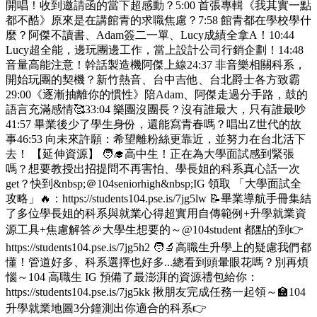
開唱！收到邀請函的當下超感動？5:00 首張專輯《我其實一點
都不酷》原來是在講館青的求職焦慮？7:58 館青都在學校學什
麼？阿傑不讀書、Adam簽二一單、Lucy成績全拿A！10:44
Lucy超全能，邊玩團邊工作，當上設計公司行銷企劃！14:48
音量高能注意！幹話製造機阿傑上線24:37 非音樂相關科系，
開始玩團的契機？新竹熱音、台中吉他、台北爵士各方致霸
29:00《逐漸抽離你的慣性》陪Adam、阿傑走過分手路，鼓的
語言充滿感情🥰33:04 樂團沒團長？沒有誰最大，只有誰最吵
41:57 畢業後少了學生身份，還能寫青春嗎？唱出Z世代的故
事46:53 向未來許願：希望離粉絲更靠近，並努力在台北活下
去！ 【延伸資源】 🧑‍🎓高中生！正在為大學面試感到緊張
嗎？想要教授出招提問不再害怕、學長姐的科系真心話一次
get？快到&nbsp;＠104seniorhigh&nbsp;IG 領取 「大學面試全
攻略」🔥：https://students104.pse.is/7jg5lw 📝畢業導航手冊集結
了多位學長姐的科系與就業心得超實用自傳範例+升學就業資
源工具+焦慮解答🎉大學生想要的～@104student 都點的到👉
https://students104.pse.is/7jg5h2 🧑‍🔬高職生升學上的疑慮我們都
懂！管道好多、科系選擇也好多...總看到頭暈眼花嗎？別再煩
惱～104 高職生 IG 預備了最澎湃的資源禮包給你：
https://students104.pse.is/7jg5kk 揪朋友完成任務一起領～🏫104
升學就業地圖3分鐘測出你適合的科系👉