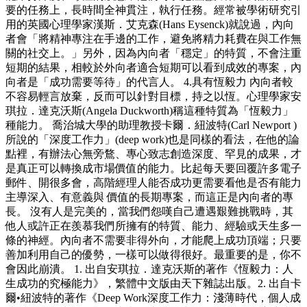
要的任務上，長時間全神貫注，執行任務。經常被學術研究引
用的英國心理學家漢斯．艾克森(Hans Eysenck)就說過，內向
者會「將精神專注在手邊的工作，避免將精力耗費在與工作無
關的社交上。」另外，因為內向者「穩定」的特質，不會注重
短期的結果，相較於外向者適合短期可以看到成效的專案，內
向者是「成功需要等待」的代言人。 4.具有恆毅力 內向者較
不容易輕言放棄，反而可以針對目標，持之以恆。心理學家安
琪拉．達克沃斯(Angela Duckworth)稱這種特質為「恆毅力」
種能力。 喬治城大學的助理教授卡爾．紐波特(Carl Newport )
所說的「深度工作力」(deep work)也是同樣的看法，在他的論
點裡，有辦法心無旁鶩、專心致志創造深度、罕見的成果，才
是真正可以轉換成市場價值的能力。比起每天要回覆許多電子
郵件、開很多會，高階經理人能否成功更需要看他是否有能力
主導深入、有意義與 價值的長期專案，而這正是內向者的專
長。 沒有人是完美的，當我們怨嘆自己遭遇艱難挑戰時，其
他人或許正在羨慕我們所擁有的特質、能力、經驗或天生多一
條的神經。內向者不需要非得外向，才能爬上成功頂端；只要
善加利用自己的優勢，一樣可以做得很好。最重要的是，你不
會因此崩潰。 1. 出自安琪拉．達克沃斯的著作《恆毅力：人
生成功的究極能力》，繁體中文版由天下雜誌出版。2. 出自卡
爾•紐波特的著作《Deep Work深度工作力：淺薄時代，個人成