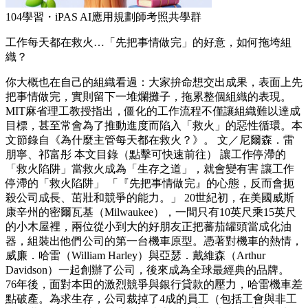
104學習・iPAS AI應用規劃師考照共學群
工作每天都在救火…「先把事情做完」的好意，如何拖垮組
織？
你大概也在自己的組織看過：大家拚命想交出成果，表面上先
把事情做完，實則留下一堆爛攤子，拖累整個組織的表現。
MIT麻省理工教授指出，僵化的工作流程不僅讓組織難以達成
目標，甚至常會為了推動進度而陷入「救火」的惡性循環。本
文節錄自《為什麼主管每天都在救火？》。 文／尼爾森．雷
朋寧、祁富彤 本文目錄（點擊可快速前往） 讓工作停滯的
「救火陷阱」當救火成為「生存之道」，就會變有害 讓工作
停滯的「救火陷阱」 「『先把事情做完』的心態，反而會扼
殺公司成長、茁壯和競爭的能力。」 20世紀初，在美國威斯
康辛州的密爾瓦基（Milwaukee），一間只有10英尺乘15英尺
的小木屋裡，兩位從小到大的好朋友正把蕃茄罐頭當成化油
器，組裝出他們公司的第一台機車原型。憑著對機車的熱情，
威廉．哈雷（William Harley）與亞瑟．戴維森（Arthur
Davidson）一起創辦了公司，後來成為全球最經典的品牌。
76年後，面對本田的激烈競爭與銀行貸款的壓力，哈雷機車差
點破產。為求生存，公司裁掉了4成的員工（包括工會與非工