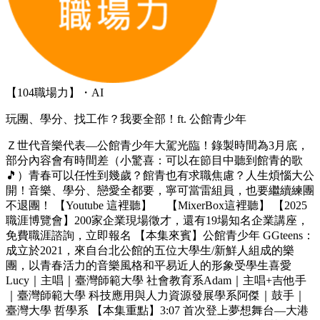
【104職場力】・AI
玩團、學分、找工作？我要全部！ft. 公館青少年
Ｚ世代音樂代表—公館青少年大駕光臨！錄製時間為3月底，
部分內容會有時間差（小驚喜：可以在節目中聽到館青的歌
🎵）青春可以任性到幾歲？館青也有求職焦慮？人生煩惱大公
開！音樂、學分、戀愛全都要，寧可當雷組員，也要繼續練團
不退團！ 【Youtube 這裡聽】 【MixerBox這裡聽】 【2025
職涯博覽會】200家企業現場徵才，還有19場知名企業講座，
免費職涯諮詢，立即報名 【本集來賓】公館青少年 GGteens：
成立於2021，來自台北公館的五位大學生/新鮮人組成的樂
團，以青春活力的音樂風格和平易近人的形象受學生喜愛
Lucy｜主唱｜臺灣師範大學 社會教育系Adam｜主唱+吉他手
｜臺灣師範大學 科技應用與人力資源發展學系阿傑｜鼓手｜
臺灣大學 哲學系 【本集重點】3:07 首次登上夢想舞台—大港