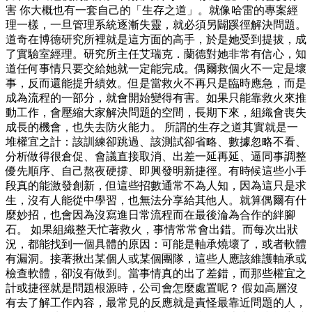
害 你大概也有一套自己的「生存之道」。就像哈雷的專案經
理一樣，一旦管理系統逐漸失靈，就必須另闢蹊徑解決問題。
道奇在博德研究所裡就是這方面的高手，於是她受到提拔，成
了實驗室經理。研究所主任艾瑞克．蘭德對她非常有信心，知
道任何事情只要交給她就一定能完成。偶爾救個火不一定是壞
事，反而還能提升績效。但是當救火不再只是臨時應急，而是
成為流程的一部分，就會開始變得有害。如果只能靠救火來推
動工作，會壓縮大家解決問題的空間，長期下來，組織會喪失
成長的機會，也失去防火能力。 所謂的生存之道其實就是一
堆權宜之計：該訓練卻跳過、該測試卻省略、數據忽略不看、
分析做得很倉促、會議直接取消、出差一延再延、逼同事調整
優先順序、自己熬夜硬撐、即興發明新捷徑。有時候這些小手
段真的能激發創新，但這些招數通常不為人知，因為這只是求
生，沒有人能從中學習，也無法分享給其他人。就算偶爾有什
麼妙招，也會因為沒寫進日常流程而在最後淪為合作的絆腳
石。 如果組織整天忙著救火，事情常常會出錯。而每次出狀
況，都能找到一個具體的原因：可能是軸承燒壞了，或者軟體
有漏洞。接著揪出某個人或某個團隊，這些人應該維護軸承或
檢查軟體，卻沒有做到。當事情真的出了差錯，而那些權宜之
計或捷徑就是問題根源時，公司會怎麼處置呢？ 假如高層沒
有去了解工作內容，最常見的反應就是責怪最靠近問題的人，