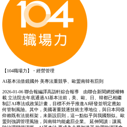
【104職場力】・經營管理
AI基本法借鏡國外 美專法重競爭、歐盟南韓有罰則
2026-01-06 聯合報編譯高詣軒綜合報導 由聯合新聞網授權轉
載 立法院去年底通過AI基本法前，美、歐、日、韓都已相繼
制訂AI專法或政策計畫，目標不外乎推進AI研發並明定應如
何管制風險。其中，美國著重競逐技術主導地位，與日本同樣
仰賴既有法規框架，未新設罰則，這一點似乎與我國類似。歐
盟則強調管理風險，與南韓均能處罰企業。 延伸閱讀：讓風