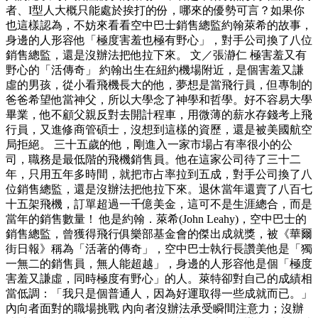
者、I型人大概只能處於挨打的份，哪來的優勢可言？如果你
也這樣認為，不妨來看看空中巴士銷售總監約翰萊希的故事，
身邊的人形容他「極度害羞也極有野心」，對手公司換了八位
銷售總監，還是沒辦法把他拉下來。 文／張瀞仁 極害羞又有
野心的「活傳奇」 約翰出生在紐約機場附近，是個害羞又謙
虛的男孩，從小看飛機長大的他，夢想是當飛行員，但專制的
爸爸希望他當神父，所以大學念了神學和哲學。好不容易大學
畢業，他不顧父親反對去開計程車，用微薄的薪水存錢考上飛
行員，又進修商管碩士，沒想到這樣的資歷，還是被美國航空
局拒絕。 三十五歲的他，剛進入一家市場占有率很小的公
司，職務是最低階的飛機銷售員。他在這家公司待了三十二
年，只用五年多時間，就把市占率拉到五成，對手公司換了八
位銷售總監，還是沒辦法把他拉下來。退休當年還賣了八百七
十五架飛機，訂單超過一千億美金，這可不是生涯總合，而是
當年的銷售數量！ 他是約翰．萊希(John Leahy)，空中巴士的
銷售總監，曾獲得飛行俱樂部基金會的傑出成就獎，被《華爾
街日報》稱為「活著的傳奇」，空中巴士執行長讚美他是「獨
一無二的銷售員，無人能超越」，身邊的人形容他是個「極度
害羞又謙虛，同時極度有野心」的人。萊特卻對自己的成績相
當低調：「我只是個普通人，因為好運取得一些成就而已。」
內向者面對的職場挑戰 內向者沒辦法承受瞬間注意力；沒辦