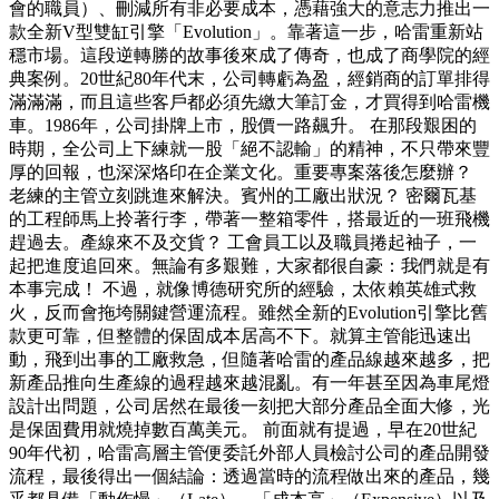
會的職員）、刪減所有非必要成本，憑藉強大的意志力推出一
款全新V型雙缸引擎「Evolution」。靠著這一步，哈雷重新站
穩市場。這段逆轉勝的故事後來成了傳奇，也成了商學院的經
典案例。20世紀80年代末，公司轉虧為盈，經銷商的訂單排得
滿滿滿，而且這些客戶都必須先繳大筆訂金，才買得到哈雷機
車。1986年，公司掛牌上市，股價一路飆升。 在那段艱困的
時期，全公司上下練就一股「絕不認輸」的精神，不只帶來豐
厚的回報，也深深烙印在企業文化。重要專案落後怎麼辦？
老練的主管立刻跳進來解決。賓州的工廠出狀況？ 密爾瓦基
的工程師馬上拎著行李，帶著一整箱零件，搭最近的一班飛機
趕過去。產線來不及交貨？ 工會員工以及職員捲起袖子，一
起把進度追回來。無論有多艱難，大家都很自豪：我們就是有
本事完成！ 不過，就像博德研究所的經驗，太依賴英雄式救
火，反而會拖垮關鍵營運流程。雖然全新的Evolution引擎比舊
款更可靠，但整體的保固成本居高不下。就算主管能迅速出
動，飛到出事的工廠救急，但隨著哈雷的產品線越來越多，把
新產品推向生產線的過程越來越混亂。有一年甚至因為車尾燈
設計出問題，公司居然在最後一刻把大部分產品全面大修，光
是保固費用就燒掉數百萬美元。 前面就有提過，早在20世紀
90年代初，哈雷高層主管便委託外部人員檢討公司的產品開發
流程，最後得出一個結論：透過當時的流程做出來的產品，幾