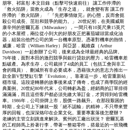
朋寧、祁富彤 本文目錄（點擊可快速前往） 讓工作停滯的
「救火陷阱」當救火成為「生存之道」，就會變有害 讓工作
停滯的「救火陷阱」 「『先把事情做完』的心態，反而會扼
殺公司成長、茁壯和競爭的能力。」 20世紀初，在美國威斯
康辛州的密爾瓦基（Milwaukee），一間只有10英尺乘15英尺
的小木屋裡，兩位從小到大的好朋友正把蕃茄罐頭當成化油
器，組裝出他們公司的第一台機車原型。憑著對機車的熱情，
威廉．哈雷（William Harley）與亞瑟．戴維森（Arthur
Davidson）一起創辦了公司，後來成為全球最經典的品牌。
76年後，面對本田的激烈競爭與銀行貸款的壓力，哈雷機車差
點破產。為求生存，公司裁掉了4成的員工（包括工會與非工
會的職員）、刪減所有非必要成本，憑藉強大的意志力推出一
款全新V型雙缸引擎「Evolution」。靠著這一步，哈雷重新站
穩市場。這段逆轉勝的故事後來成了傳奇，也成了商學院的經
典案例。20世紀80年代末，公司轉虧為盈，經銷商的訂單排得
滿滿滿，而且這些客戶都必須先繳大筆訂金，才買得到哈雷機
車。1986年，公司掛牌上市，股價一路飆升。 在那段艱困的
時期，全公司上下練就一股「絕不認輸」的精神，不只帶來豐
厚的回報，也深深烙印在企業文化。重要專案落後怎麼辦？
老練的主管立刻跳進來解決。賓州的工廠出狀況？ 密爾瓦基
的工程師馬上拎著行李，帶著一整箱零件，搭最近的一班飛機