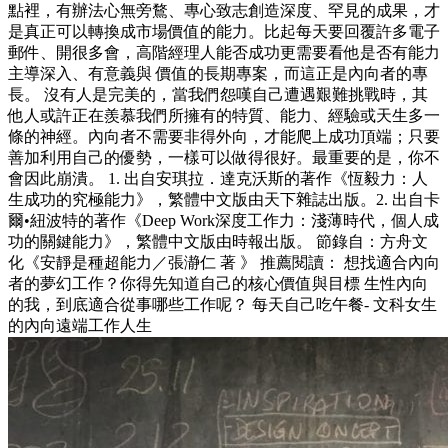
點裡，有辦法心無旁鶩、專心致志創造深度、罕見的成果，才
是真正可以轉換成市場價值的能力。比起每天要回覆許多電子
郵件、開很多會，高階經理人能否成功更需要看他是否有能力
主導深入、有意義與 價值的長期專案，而這正是內向者的專
長。 沒有人是完美的，當我們怨嘆自己遭遇艱難挑戰時，其
他人或許正在羨慕我們所擁有的特質、能力、經驗或天生多一
條的神經。內向者不需要非得外向，才能爬上成功頂端；只要
善加利用自己的優勢，一樣可以做得很好。最重要的是，你不
會因此崩潰。 1. 出自安琪拉．達克沃斯的著作《恆毅力：人
生成功的究極能力》，繁體中文版由天下雜誌出版。2. 出自卡
爾•紐波特的著作《Deep Work深度工作力：淺薄時代，個人成
功的關鍵能力》，繁體中文版由時報出版。 節錄自：方舟文
化《安靜是種超能力／張瀞仁 著 》 推薦閱讀： 想找適合內向
者的夢幻工作？你得先知道自己的核心價值與目標 生性內向
的我，到底適合從事哪些工作呢？ 每天自己吃午餐- 文科女生
的內向遠端工作人生