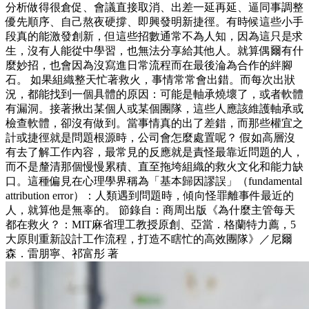
分析做得很倉促、會議直接取消、出差一延再延、逼同事調整
優先順序、自己熬夜硬撐、即興發明新捷徑。有時候這些小手
段真的能激發創新，但這些招數通常不為人知，因為這只是求
生，沒有人能從中學習，也無法分享給其他人。就算偶爾有什
麼妙招，也會因為沒寫進日常流程而在最後淪為合作的絆腳
石。 如果組織整天忙著救火，事情常常會出錯。而每次出狀
況，都能找到一個具體的原因：可能是軸承燒壞了，或者軟體
有漏洞。接著揪出某個人或某個團隊，這些人應該維護軸承或
檢查軟體，卻沒有做到。當事情真的出了差錯，而那些權宜之
計或捷徑就是問題根源時，公司會怎麼處置呢？ 假如高層沒
有去了解工作內容，最常見的反應就是責怪最靠近問題的人，
而不是釐清那個慢慢累積、直至拖垮組織的救火文化和能力缺
口。這種偏見在心理學界稱為「基本歸因謬誤」（fundamental
attribution error）：人類遇到問題時，傾向怪罪離事件最近的
人，就算他是無辜的。 節錄自：商周出版《為什麼主管每天
都在救火？：MIT麻省理工教授原創、亞當．格蘭特力薦，5
大原則重新設計工作流程，打造不瞎忙的高效團隊》／尼爾
森．雷朋寧、祁富彤 著