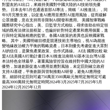
對盟友的AI出口，來維持美國對中國大陸的AI技術領先優
勢。 日本去年5月也通過首部AI專法，簡稱「AI推進法」，同
年9月完整生效，以促進AI應用並應對AI濫用風險，從而緩解
公眾擔憂，意在支持而非限制AI開發和應用。 美國智庫戰略
國際研究中心指出，美、日監管方式相似，尋求借助在特定領
域的既有法律法規框架，也偏好針對特定產業和應用個案，進
行與特定風險相應的監管。各國AI政策的差異也反映國家戰
略。 其中，美國明確目標是競逐技術主導地位，視AI為能改
變地緣政治權力平衡的戰略資產，日本則優先考慮促進大眾對
AI的信任，是聚焦產業政策、合作式路線。 AI法 國際比較 歐
盟AI法美國AI行動計畫日本AI推進法南韓AI基本法台灣AI基
本法特色全球最早，著重風險管控旨在維持對中國大陸的AI
優勢，加速創新促進AI應用並應對風險，未定罰則確立政府
支持AI基礎，平衡創新與管制推動AI研發，避免AI應用侵
害。細節待定罰則可處750萬至3500萬歐元無明定無明定可處
最高3000萬韓元無明定時間2024年3月2025年7月2025年5月
2024年12月2025年12月