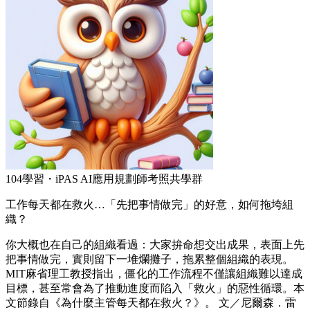
104學習・iPAS AI應用規劃師考照共學群
工作每天都在救火…「先把事情做完」的好意，如何拖垮組
織？
你大概也在自己的組織看過：大家拚命想交出成果，表面上先
把事情做完，實則留下一堆爛攤子，拖累整個組織的表現。
MIT麻省理工教授指出，僵化的工作流程不僅讓組織難以達成
目標，甚至常會為了推動進度而陷入「救火」的惡性循環。本
文節錄自《為什麼主管每天都在救火？》。 文／尼爾森．雷