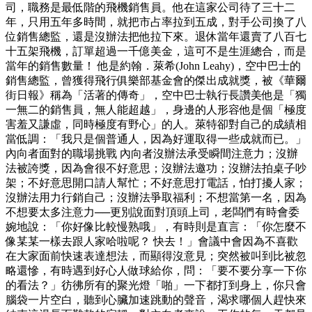
司，職務是最低階的飛機銷售員。他在這家公司待了三十二
年，只用五年多時間，就把市占率拉到五成，對手公司換了八
位銷售總監，還是沒辦法把他拉下來。退休當年還賣了八百七
十五架飛機，訂單超過一千億美金，這可不是生涯總合，而是
當年的銷售數量！ 他是約翰．萊希(John Leahy)，空中巴士的
銷售總監，曾獲得飛行俱樂部基金會的傑出成就獎，被《華爾
街日報》稱為「活著的傳奇」，空中巴士執行長讚美他是「獨
一無二的銷售員，無人能超越」，身邊的人形容他是個「極度
害羞又謙虛，同時極度有野心」的人。萊特卻對自己的成績相
當低調：「我只是個普通人，因為好運取得一些成就而已。」
內向者面對的職場挑戰 內向者沒辦法承受瞬間注意力；沒辦
法被誇獎，因為會很不好意思；沒辦法邀功；沒辦法拍桌子吵
架；不好意思開口請人幫忙；不好意思打電話，怕打擾人家；
沒辦法用力行銷自己；沒辦法爭取福利；不想當第一名，因為
不想要太多注意力──更別說面對頂頭上司，老闆們有時會委
婉地說：「你好像比較慢熟哦」，有時則是直言：「你怎麼不
像某某一樣去跟人家哈啦呢？ 快去！」會議中會因為不喜歡
在大家面前快速表達想法，而顯得沒意見；突然被叫到比被忽
略還慘，有時遇到好心人做球給你，問：「要不要分享一下你
的看法？」彷彿所有的聚光燈「啪」一下都打到身上，你只會
腦袋一片空白，聽到心臟加速跳動的聲音，渴求哪個人趕快來