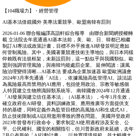
【104職場力】・經營管理
AI基本法借鏡國外 美專法重競爭、歐盟南韓有罰則
2026-01-06 聯合報編譯高詣軒綜合報導 由聯合新聞網授權轉
載 立法院去年底通過AI基本法前，美、歐、日、韓都已相繼
制訂AI專法或政策計畫，目標不外乎推進AI研發並明定應如
何管制風險。其中，美國著重競逐技術主導地位，與日本同樣
仰賴既有法規框架，未新設罰則，這一點似乎與我國類似。歐
盟則強調管理風險，與南韓均能處罰企業。 延伸閱讀：讓風
險治理變得清晰…AI基本法 要成為企業加速器 歐盟歐洲議會
2024年3月率先通過「AI法」，依據風險高低管理AI。該法認
為風險最高而禁用的AI應用，包括使用政治、宗教等敏感個
人特質建立生物辨識歸類系統等。 南韓國會2024年12月通過
「AI發展與建立信任基本法」（AI基本法），今年1月生效，
確立政府在AI研發、資料訓練政策、應用推廣等方面提供支
持的基礎，同時定義作為監管目標的高風險AI和生成式AI，
防止技術限制或AI誤用濫用導致的潛在問題。 美國拜登政府
2023年曾發布行政命令，要求制定AI使用過程涉及安全、公
平、公民權利、國安的相關指引，但川普新政府未延續，去年
7月公布新的「AI行動計畫」，以放寬環境規範，並大幅擴大