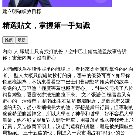
建立明確績效目標
精選貼文，掌握第一手知識
推薦
最新
內向I人 職場上只有挨打的份？空中巴士銷售總監故事告訴
你：害羞內向 ≠ 沒有野心
人們總以為在狼性競爭的職場上，看起來柔弱無攻擊性的內向
者、I型人大概只能處於挨打的份，哪來的優勢可言？如果你
也這樣認為，不妨來看看空中巴士銷售總監約翰萊希的故事，
身邊的人形容他「極度害羞也極有野心」，對手公司換了八位
銷售總監，還是沒辦法把他拉下來。 文／張瀞仁 極害羞又有
野心的「活傳奇」 約翰出生在紐約機場附近，是個害羞又謙
虛的男孩，從小看飛機長大的他，夢想是當飛行員，但專制的
爸爸希望他當神父，所以大學念了神學和哲學。好不容易大學
畢業，他不顧父親反對去開計程車，用微薄的薪水存錢考上飛
行員，又進修商管碩士，沒想到這樣的資歷，還是被美國航空
局拒絕。 三十五歲的他，剛進入一家市場占有率很小的公