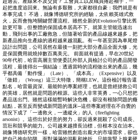
趕過去。產線來不及交貨？ 工會員工以及職員捲起袖子，一
起把進度追回來。無論有多艱難，大家都很自豪：我們就是有
本事完成！ 不過，就像博德研究所的經驗，太依賴英雄式救
火，反而會拖垮關鍵營運流程。雖然全新的Evolution引擎比舊
款更可靠，但整體的保固成本居高不下。就算主管能迅速出
動，飛到出事的工廠救急，但隨著哈雷的產品線越來越多，把
新產品推向生產線的過程越來越混亂。有一年甚至因為車尾燈
設計出問題，公司居然在最後一刻把大部分產品全面大修，光
是保固費用就燒掉數百萬美元。 前面就有提過，早在20世紀
90年代初，哈雷高層主管便委託外部人員檢討公司的產品開發
流程，最後得出一個結論：透過當時的流程做出來的產品，幾
乎都具備「動作慢」（Late）、「成本高」（Expensive）以及
「做錯」（Wrong）這三大特徵，簡稱LEW。這份檢討報告還
點名，哈雷最資深、最能幹的專案經理，也就是曾經拯救公司
的英雄，居然就是問題的根源。這些人非常英勇，一心只想把
產品送出門。雖然這樣能暫時解決危機，卻沒有根除問題的癥
結點，甚至反而變成新問題的溫床─這些專案經理在不自覺的
情況下成了「一邊救火，一邊縱火」的人（firefighting
arsonist）。這些出於好意的努力，卻反過來扼殺了公司成長、
茁壯和競爭的能力。公司越來越擅長治標，但根本沒在治本。
就像博德研究所一樣，哈雷雖然創造出龐大的市場需求，卻也
把自己推向陷阱，面對滿滿的混亂和挫折，只能靠腎上腺素硬