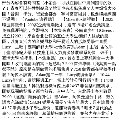
部分內容會有時間差（小驚喜：可以在節目中聽到館青的歌
🎵）青春可以任性到幾歲？館青也有求職焦慮？人生煩惱大公
開！音樂、學分、戀愛全都要，寧可當雷組員，也要繼續練團
不退團！ 【Youtube 這裡聽】 【MixerBox這裡聽】 【2025
職涯博覽會】200家企業現場徵才，還有19場知名企業講座，
免費職涯諮詢，立即報名 【本集來賓】公館青少年 GGteens：
成立於2021，來自台北公館的五位大學生/新鮮人組成的樂
團，以青春活力的音樂風格和平易近人的形象受學生喜愛
Lucy｜主唱｜臺灣師範大學 社會教育系Adam｜主唱+吉他手
｜臺灣師範大學 科技應用與人力資源發展學系阿傑｜鼓手｜
臺灣大學 哲學系 【本集重點】3:07 首次登上夢想舞台—大港
開唱！收到邀請函的當下超感動？5:00 首張專輯《我其實一點
都不酷》原來是在講館青的求職焦慮？7:58 館青都在學校學什
麼？阿傑不讀書、Adam簽二一單、Lucy成績全拿A！10:44
Lucy超全能，邊玩團邊工作，當上設計公司行銷企劃！14:48
音量高能注意！幹話製造機阿傑上線24:37 非音樂相關科系，
開始玩團的契機？新竹熱音、台中吉他、台北爵士各方致霸
29:00《逐漸抽離你的慣性》陪Adam、阿傑走過分手路，鼓的
語言充滿感情🥰33:04 樂團沒團長？沒有誰最大，只有誰最吵
41:57 畢業後少了學生身份，還能寫青春嗎？唱出Z世代的故
事46:53 向未來許願：希望離粉絲更靠近，並努力在台北活下