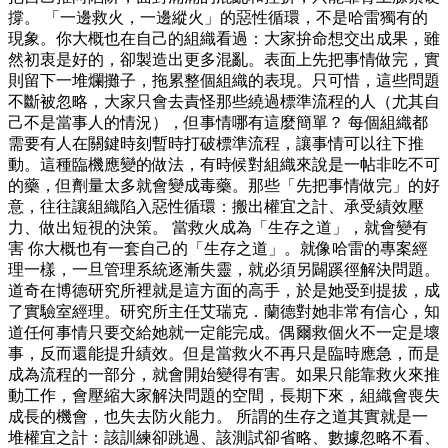
撐。 「一邊救火，一邊縱火」的惡性循環，不是哈雷獨有的
現象。你大概也在自己的組織看過：大家拚命想交出成果，雖
然初衷是好的，卻製造出更多混亂。表面上先把事情做完，實
則留下一堆爛攤子，拖累整個組織的表現。只可惜，這些問題
不斷被忽略，大家只會去責怪那些繞過標準流程的人（尤其自
己不是當事人的情況），但事情哪有這麼簡單？ 每個組織都
需要有人在關鍵時刻暫時打破標準流程，讓事情可以往下推
動。這種臨機應變的做法，有時候對組織來說是一帖非吃不可
的藥，但劑量太多就會變成毒藥。那些「先把事情做完」的好
意，往往讓組織陷入惡性循環：搬出權宜之計、承受績效壓
力、做出短視的決策。 當救火成為「生存之道」，就會變有
害 你大概也有一套自己的「生存之道」。就像哈雷的專案經
理一樣，一旦管理系統逐漸失靈，就必須另闢蹊徑解決問題。
道奇在博德研究所裡就是這方面的高手，於是她受到提拔，成
了實驗室經理。研究所主任艾瑞克．蘭德對她非常有信心，知
道任何事情只要交給她就一定能完成。偶爾救個火不一定是壞
事，反而還能提升績效。但是當救火不再只是臨時應急，而是
成為流程的一部分，就會開始變得有害。如果只能靠救火來推
動工作，會壓縮大家解決問題的空間，長期下來，組織會喪失
成長的機會，也失去防火能力。 所謂的生存之道其實就是一
堆權宜之計：該訓練卻跳過、該測試卻省略、數據忽略不看、