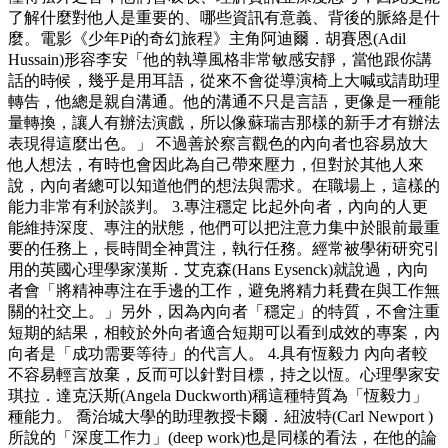
了解什麼對他人是重要的、哪些資訊有意義、背後的脈絡是什
麼。電影《少年Pi的奇幻旅程》主角阿迪爾．胡賽恩(Adil
Hussain)形容李安「他的執導風格非常敏感安靜，當他跟你講
話的時候，幾乎是用耳語，從來不會從導演椅上大喊或請助理
轉告，他總是親自溝通。他的溝通不只是言語，更像是一種能
量轉換，讓人有辦法演戲，所以像蘇瑞吉那樣的新手才有辦法
表現得這麼出色。」 不過善於察言觀色的內向者也容易放大
他人想法，有時也會因此為自己帶來壓力，但對於其他人來
說，內向者總可以知道他們的想法與需求。在職場上，這樣的
能力非常有利於談判。 3.專注穩定 比起外向者，內向的人更
能維持深度、專注的狀態，他們可以把注意力集中於眼前最重
要的任務上，長時間全神貫注，執行任務。經常被學術研究引
用的英國心理學家漢斯．艾克森(Hans Eysenck)就說過，內向
者會「將精神專注在手邊的工作，避免將精力耗費在與工作無
關的社交上。」另外，因為內向者「穩定」的特質，不會注重
短期的結果，相較於外向者適合短期可以看到成效的專案，內
向者是「成功需要等待」的代言人。 4.具有恆毅力 內向者較
不容易輕言放棄，反而可以針對目標，持之以恆。心理學家安
琪拉．達克沃斯(Angela Duckworth)稱這種特質為「恆毅力」
種能力。 喬治城大學的助理教授卡爾．紐波特(Carl Newport )
所說的「深度工作力」(deep work)也是同樣的看法，在他的論