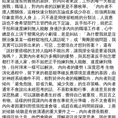
結束這漫長而難熬的寂靜。對內向者來說，工作的每一天都是
挑戰；職場上，對內向者的誤解更是不勝枚舉。 「內向者不
擅人際關係」這種快速分類的言論或多或少存在，但強將刻板
印象套用在人身 上，只不過是簡便卻粗糙的分類法，人資應
該也不會希望部門主管們依此下定論。 反手拍不行，就把正
手拍和速度練到無人能敵 身邊許多內向的職場工作者，心中
總是在上演千變萬化的小劇場，老是糾結：「為什麼我就是沒
辦法像某某一樣輕鬆地找人講話呢？」或「剛剛那個問題，我
其實可以回答出來的，可惡，怎麼現在才想到答案？」還有
「說好要搭檔的主持人臨時不能出席，讓我撐全場是要逼我跳
海嗎？」其實內向者有許多獨到的優勢，與其想著反手拍怎麼
都打不過人家，倒不如把正手拍練到無人能敵、速度練到飛
快，任何球來一樣可以解決。 內向者的優勢 1.深度思考 生物
演化過程中，留下來的都是能準確反應環境並適應的基因，由
於神經系統條件不同，相對於外向者的報酬取向，內向者則是
傾向「避免危險、節省力氣、減少失敗」的生存策略。內向者
通常不會說出未經思考的話、不喜歡衝動行事、表達意見前會
深思熟慮，可以讓聽者產生好感，覺得自己被重視，而且言之
有物。這樣的特質讓內向者會在事前充分準備，你不太會看到
內向者因遲到而慌張抵達會場，或趕在截止時間前踩線。 2.善
於傾聽 傾聽是有效溝通的重大要件之一，內向者擅長觀察、
懂得弦外之音，他們會吸收、理解資訊並深度思考，因此更能