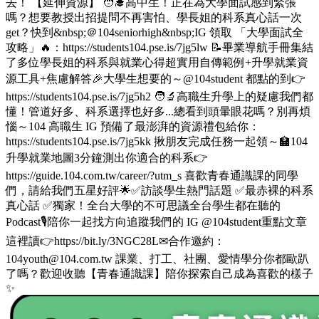
去！ 【延伸資源】 🧑‍🎓高中生！正在為大學面試感到緊張
嗎？想要教授出招提問不再害怕、學長姐的科系真心話一次
get？快到&nbsp;＠104seniorhigh&nbsp;IG 領取 「大學面試全
攻略」🔥：https://students104.pse.is/7jg5lw 📝畢業導航手冊集結
了多位學長姐的科系與就業心得超實用自傳範例+升學就業資
源工具+焦慮解答🎉大學生想要的～@104student 都點的到👉
https://students104.pse.is/7jg5h2 🧑‍🔬高職生升學上的疑慮我們都
懂！管道好多、科系選擇也好多...總看到頭暈眼花嗎？別再煩
惱～104 高職生 IG 預備了最澎湃的資源禮包給你：
https://students104.pse.is/7jg5kk 揪朋友完成任務一起領～🏫104
升學就業地圖3分鐘測出你適合的科系👉
https://guide.104.com.tw/career/?utm_s 喜歡青春通識課的同學
們，請給我們五星好評🌟✅訪談學生熱門話題 ✅最赤裸的科系
真心話 ✅獨家！全台大學的不可思議全台學生都在聽的
Podcast🎙️陪你一起找方向追蹤我們的 IG @104student重點文章
這裡讀👉https://bit.ly/3NGC28L✉合作邀約：
104youth@104.com.tw 課業、打工、社團、愛情學分你都歐趴
了嗎？歡迎收聽【青春通識課】陪你探索自己成為喜歡的樣子
✨