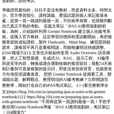
規劃師」證照考試
準備證照最怕的，往往不是沒有教材，而是資料太多、時間太
少。官方學習指引、課程講義、歷屆試題與個人筆記散落各
處，從第一頁一路讀到最後一頁，不但效率有限，也很難判斷
自己真正不熟的考點。 這篇文章以「iPAS AI應用規劃師初
級」為例，介紹如何利用 Gemini Notebook 建立個人化備考系
統。從匯入官方教材、設定學習目標與程度診斷開始，再把複
雜章節拆成短課程，製作 Flashcards、Mind Map、練習題與錯
題本，讓複習不再只是重複閱讀，而能根據弱項持續調整。
([104 職場力][1]) 文章也示範如何使用 Audio Overview 語音摘
要，把人工智慧基礎、生成式AI、RAG、提示工程、AI倫理
與資安等內容，轉換成適合通勤收聽的複習節目；搭配14天衝
刺計畫與可直接複製的提示詞，即使沒有技術背景，也能更有
方向地安排讀書進度。 想把 Gemini Notebook 從摘要工具，變
成能出題、解釋觀念、整理弱項的AI備考教練？立即閱讀完
整教學，開始打造自己的iPAS考試筆記。 👉 [看完整教學全
文](https://blog.104.com.tw/preparing-ipas-ai-notes-with-gemini-
notebook/) [1]: https://blog.104.com.tw/preparing-ipas-ai-notes-
with-gemini-notebook/ "不用再從第一頁讀到最後一頁！手把手
教你用Gemini Notebook準備「iPAS AI應用規劃師」考試筆記
｜104職場力"