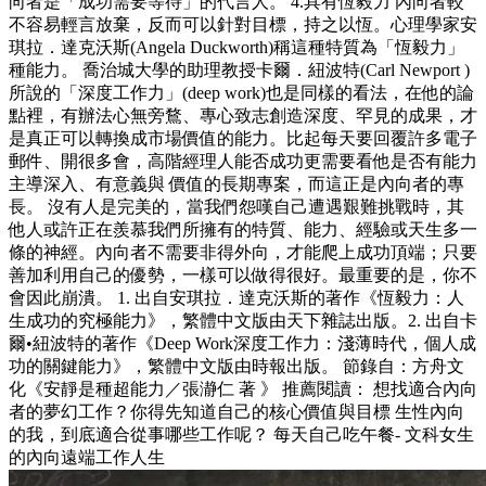
向者是「成功需要等待」的代言人。 4.具有恆毅力 內向者較
不容易輕言放棄，反而可以針對目標，持之以恆。心理學家安
琪拉．達克沃斯(Angela Duckworth)稱這種特質為「恆毅力」
種能力。 喬治城大學的助理教授卡爾．紐波特(Carl Newport )
所說的「深度工作力」(deep work)也是同樣的看法，在他的論
點裡，有辦法心無旁鶩、專心致志創造深度、罕見的成果，才
是真正可以轉換成市場價值的能力。比起每天要回覆許多電子
郵件、開很多會，高階經理人能否成功更需要看他是否有能力
主導深入、有意義與 價值的長期專案，而這正是內向者的專
長。 沒有人是完美的，當我們怨嘆自己遭遇艱難挑戰時，其
他人或許正在羨慕我們所擁有的特質、能力、經驗或天生多一
條的神經。內向者不需要非得外向，才能爬上成功頂端；只要
善加利用自己的優勢，一樣可以做得很好。最重要的是，你不
會因此崩潰。 1. 出自安琪拉．達克沃斯的著作《恆毅力：人
生成功的究極能力》，繁體中文版由天下雜誌出版。2. 出自卡
爾•紐波特的著作《Deep Work深度工作力：淺薄時代，個人成
功的關鍵能力》，繁體中文版由時報出版。 節錄自：方舟文
化《安靜是種超能力／張瀞仁 著 》 推薦閱讀： 想找適合內向
者的夢幻工作？你得先知道自己的核心價值與目標 生性內向
的我，到底適合從事哪些工作呢？ 每天自己吃午餐- 文科女生
的內向遠端工作人生