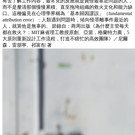
有去了解工作內容，最常見的反應就是責怪最靠近問題的人，
而不是釐清那個慢慢累積、直至拖垮組織的救火文化和能力缺
口。這種偏見在心理學界稱為「基本歸因謬誤」（fundamental
attribution error）：人類遇到問題時，傾向怪罪離事件最近的
人，就算他是無辜的。 節錄自：商周出版《為什麼主管每天
都在救火？：MIT麻省理工教授原創、亞當．格蘭特力薦，5
大原則重新設計工作流程，打造不瞎忙的高效團隊》／尼爾
森．雷朋寧、祁富彤 著