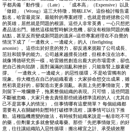
乎都具備「動作慢」（Late）、「成本高」（Expensive）以及
「做錯」（Wrong）這三大特徵，簡稱LEW。這份檢討報告還
點名，哈雷最資深、最能幹的專案經理，也就是曾經拯救公司
的英雄，居然就是問題的根源。這些人非常英勇，一心只想把
產品送出門。雖然這樣能暫時解決危機，卻沒有根除問題的癥
結點，甚至反而變成新問題的溫床─這些專案經理在不自覺的
情況下成了「一邊救火，一邊縱火」的人（firefighting
arsonist）。這些出於好意的努力，卻反過來扼殺了公司成長、
茁壯和競爭的能力。公司越來越擅長治標，但根本沒在治本。
就像博德研究所一樣，哈雷雖然創造出龐大的市場需求，卻也
把自己推向陷阱，面對滿滿的混亂和挫折，只能靠腎上腺素硬
撐。 「一邊救火，一邊縱火」的惡性循環，不是哈雷獨有的
現象。你大概也在自己的組織看過：大家拚命想交出成果，雖
然初衷是好的，卻製造出更多混亂。表面上先把事情做完，實
則留下一堆爛攤子，拖累整個組織的表現。只可惜，這些問題
不斷被忽略，大家只會去責怪那些繞過標準流程的人（尤其自
己不是當事人的情況），但事情哪有這麼簡單？ 每個組織都
需要有人在關鍵時刻暫時打破標準流程，讓事情可以往下推
動。這種臨機應變的做法，有時候對組織來說是一帖非吃不可
的藥，但劑量太多就會變成毒藥。那些「先把事情做完」的好
意，往往讓組織陷入惡性循環：搬出權宜之計、承受績效壓