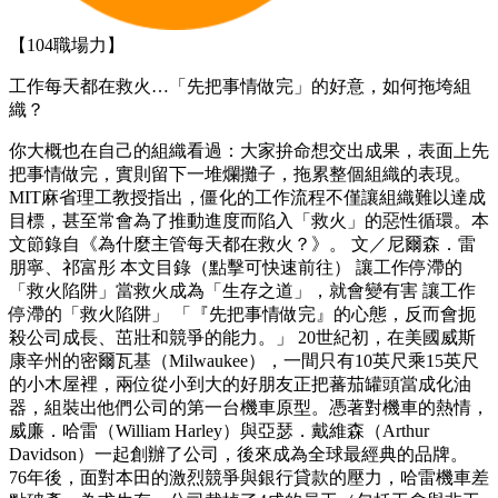
【104職場力】
工作每天都在救火…「先把事情做完」的好意，如何拖垮組
織？
你大概也在自己的組織看過：大家拚命想交出成果，表面上先
把事情做完，實則留下一堆爛攤子，拖累整個組織的表現。
MIT麻省理工教授指出，僵化的工作流程不僅讓組織難以達成
目標，甚至常會為了推動進度而陷入「救火」的惡性循環。本
文節錄自《為什麼主管每天都在救火？》。 文／尼爾森．雷
朋寧、祁富彤 本文目錄（點擊可快速前往） 讓工作停滯的
「救火陷阱」當救火成為「生存之道」，就會變有害 讓工作
停滯的「救火陷阱」 「『先把事情做完』的心態，反而會扼
殺公司成長、茁壯和競爭的能力。」 20世紀初，在美國威斯
康辛州的密爾瓦基（Milwaukee），一間只有10英尺乘15英尺
的小木屋裡，兩位從小到大的好朋友正把蕃茄罐頭當成化油
器，組裝出他們公司的第一台機車原型。憑著對機車的熱情，
威廉．哈雷（William Harley）與亞瑟．戴維森（Arthur
Davidson）一起創辦了公司，後來成為全球最經典的品牌。
76年後，面對本田的激烈競爭與銀行貸款的壓力，哈雷機車差