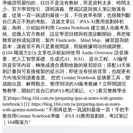
準備證照最怕的，往往不是沒有教材，而是資料太多、時間太
少。官方學習指引、課程講義、歷屆試題與個人筆記散落各
處，從第一頁一路讀到最後一頁，不但效率有限，也很難判斷
自己真正不熟的考點。 這篇文章以「iPAS AI應用規劃師初
級」為例，介紹如何利用 Gemini Notebook 建立個人化備考系
統。從匯入官方教材、設定學習目標與程度診斷開始，再把複
雜章節拆成短課程，製作 Flashcards、Mind Map、練習題與錯
題本，讓複習不再只是重複閱讀，而能根據弱項持續調整。
([104 職場力][1]) 文章也示範如何使用 Audio Overview 語音摘
要，把人工智慧基礎、生成式AI、RAG、提示工程、AI倫理
與資安等內容，轉換成適合通勤收聽的複習節目；搭配14天衝
刺計畫與可直接複製的提示詞，即使沒有技術背景，也能更有
方向地安排讀書進度。 想把 Gemini Notebook 從摘要工具，變
成能出題、解釋觀念、整理弱項的AI備考教練？立即閱讀完
整教學，開始打造自己的iPAS考試筆記。 👉 [看完整教學全
文](https://blog.104.com.tw/preparing-ipas-ai-notes-with-gemini-
notebook/) [1]: https://blog.104.com.tw/preparing-ipas-ai-notes-
with-gemini-notebook/ "不用再從第一頁讀到最後一頁！手把手
教你用Gemini Notebook準備「iPAS AI應用規劃師」考試筆記
｜104職場力"