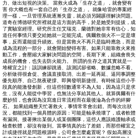
力、做出短視的決策。 當救火成為「生存之道」，就會變有
害 你大概也有一套自己的「生存之道」。就像哈雷的專案經
理一樣，一旦管理系統逐漸失靈，就必須另闢蹊徑解決問題。
道奇在博德研究所裡就是這方面的高手，於是她受到提拔，成
了實驗室經理。研究所主任艾瑞克．蘭德對她非常有信心，知
道任何事情只要交給她就一定能完成。偶爾救個火不一定是壞
事，反而還能提升績效。但是當救火不再只是臨時應急，而是
成為流程的一部分，就會開始變得有害。如果只能靠救火來推
動工作，會壓縮大家解決問題的空間，長期下來，組織會喪失
成長的機會，也失去防火能力。 所謂的生存之道其實就是一
堆權宜之計：該訓練卻跳過、該測試卻省略、數據忽略不看、
分析做得很倉促、會議直接取消、出差一延再延、逼同事調整
優先順序、自己熬夜硬撐、即興發明新捷徑。有時候這些小手
段真的能激發創新，但這些招數通常不為人知，因為這只是求
生，沒有人能從中學習，也無法分享給其他人。就算偶爾有什
麼妙招，也會因為沒寫進日常流程而在最後淪為合作的絆腳
石。 如果組織整天忙著救火，事情常常會出錯。而每次出狀
況，都能找到一個具體的原因：可能是軸承燒壞了，或者軟體
有漏洞。接著揪出某個人或某個團隊，這些人應該維護軸承或
檢查軟體，卻沒有做到。當事情真的出了差錯，而那些權宜之
計或捷徑就是問題根源時，公司會怎麼處置呢？ 假如高層沒