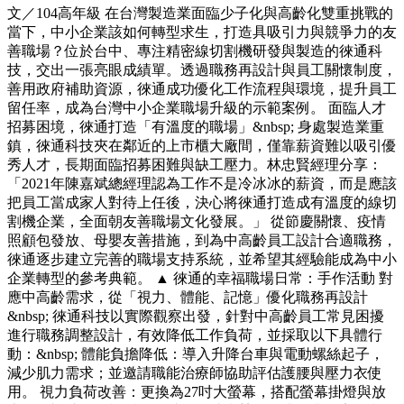
文／104高年級 在台灣製造業面臨少子化與高齡化雙重挑戰的
當下，中小企業該如何轉型求生，打造具吸引力與競爭力的友
善職場？位於台中、專注精密線切割機研發與製造的徠通科
技，交出一張亮眼成績單。透過職務再設計與員工關懷制度，
善用政府補助資源，徠通成功優化工作流程與環境，提升員工
留任率，成為台灣中小企業職場升級的示範案例。 面臨人才
招募困境，徠通打造「有溫度的職場」&nbsp; 身處製造業重
鎮，徠通科技夾在鄰近的上市櫃大廠間，僅靠薪資難以吸引優
秀人才，長期面臨招募困難與缺工壓力。林忠賢經理分享：
「2021年陳嘉斌總經理認為工作不是冷冰冰的薪資，而是應該
把員工當成家人對待上任後，決心將徠通打造成有溫度的線切
割機企業，全面朝友善職場文化發展。」 從節慶關懷、疫情
照顧包發放、母嬰友善措施，到為中高齡員工設計合適職務，
徠通逐步建立完善的職場支持系統，並希望其經驗能成為中小
企業轉型的參考典範。 ▲ 徠通的幸福職場日常：手作活動 對
應中高齡需求，從「視力、體能、記憶」優化職務再設計
&nbsp; 徠通科技以實際觀察出發，針對中高齡員工常見困擾
進行職務調整設計，有效降低工作負荷，並採取以下具體行
動：&nbsp; 體能負擔降低：導入升降台車與電動螺絲起子，
減少肌力需求；並邀請職能治療師協助評估護腰與壓力衣使
用。 視力負荷改善：更換為27吋大螢幕，搭配螢幕掛燈與放