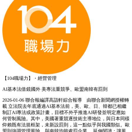
【104職場力】・經營管理
AI基本法借鏡國外 美專法重競爭、歐盟南韓有罰則
2026-01-06 聯合報編譯高詣軒綜合報導 由聯合新聞網授權轉
載 立法院去年底通過AI基本法前，美、歐、日、韓都已相繼
制訂AI專法或政策計畫，目標不外乎推進AI研發並明定應如
何管制風險。其中，美國著重競逐技術主導地位，與日本同樣
仰賴既有法規框架，未新設罰則，這一點似乎與我國類似。歐
盟則強調管理風險，與南韓均能處罰企業。 延伸閱讀：讓風