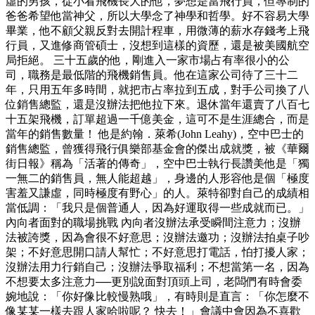
虛的男孩，從小看飛機長大的他，夢想是當飛行員，但專制的
爸爸希望他當神父，所以大學念了神學和哲學。好不容易大學
畢業，他不顧父親反對去開計程車，用微薄的薪水存錢考上飛
行員，又進修商管碩士，沒想到這樣的資歷，還是被美國航空
局拒絕。 三十五歲的他，剛進入一家市場占有率很小的公
司，職務是最低階的飛機銷售員。他在這家公司待了三十二
年，只用五年多時間，就把市占率拉到五成，對手公司換了八
位銷售總監，還是沒辦法把他拉下來。退休當年還賣了八百七
十五架飛機，訂單超過一千億美金，這可不是生涯總合，而是
當年的銷售數量！ 他是約翰．萊希(John Leahy)，空中巴士的
銷售總監，曾獲得飛行俱樂部基金會的傑出成就獎，被《華爾
街日報》稱為「活著的傳奇」，空中巴士執行長讚美他是「獨
一無二的銷售員，無人能超越」，身邊的人形容他是個「極度
害羞又謙虛，同時極度有野心」的人。萊特卻對自己的成績相
當低調：「我只是個普通人，因為好運取得一些成就而已。」
內向者面對的職場挑戰 內向者沒辦法承受瞬間注意力；沒辦
法被誇獎，因為會很不好意思；沒辦法邀功；沒辦法拍桌子吵
架；不好意思開口請人幫忙；不好意思打電話，怕打擾人家；
沒辦法用力行銷自己；沒辦法爭取福利；不想當第一名，因為
不想要太多注意力──更別說面對頂頭上司，老闆們有時會委
婉地說：「你好像比較慢熟哦」，有時則是直言：「你怎麼不
像某某一樣去跟人家哈啦呢？ 快去！」會議中會因為不喜歡