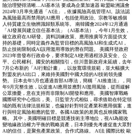
險治理變得清晰…AI基本法 要成為企業加速器 歐盟歐洲議會
2024年3月率先通過「AI法」，依據風險高低管理AI。該法認
為風險最高而禁用的AI應用，包括使用政治、宗教等敏感個
人特質建立生物辨識歸類系統等。 南韓國會2024年12月通過
「AI發展與建立信任基本法」（AI基本法），今年1月生效，
確立政府在AI研發、資料訓練政策、應用推廣等方面提供支
持的基礎，同時定義作為監管目標的高風險AI和生成式AI，
防止技術限制或AI誤用濫用導致的潛在問題。 美國拜登政府
2023年曾發布行政命令，要求制定AI使用過程涉及安全、公
平、公民權利、國安的相關指引，但川普新政府未延續，去年
7月公布新的「AI行動計畫」，以放寬環境規範，並大幅擴大
對盟友的AI出口，來維持美國對中國大陸的AI技術領先優
勢。 日本去年5月也通過首部AI專法，簡稱「AI推進法」，同
年9月完整生效，以促進AI應用並應對AI濫用風險，從而緩解
公眾擔憂，意在支持而非限制AI開發和應用。 美國智庫戰略
國際研究中心指出，美、日監管方式相似，尋求借助在特定領
域的既有法律法規框架，也偏好針對特定產業和應用個案，進
行與特定風險相應的監管。各國AI政策的差異也反映國家戰
略。 其中，美國明確目標是競逐技術主導地位，視AI為能改
變地緣政治權力平衡的戰略資產，日本則優先考慮促進大眾對
AI的信任，是聚焦產業政策、合作式路線。 AI法 國際比較 歐