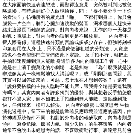
在大家面前快速表達想法，而顯得沒意見；突然被叫到比被忽
略還慘，有時遇到好心人做球給你，問：「要不要分享一下你
的看法？」彷彿所有的聚光燈「啪」一下都打到身上，你只會
腦袋一片空白，聽到心臟加速跳動的聲音，渴求哪個人趕快來
結束這漫長而難熬的寂靜。對內向者來說，工作的每一天都是
挑戰；職場上，對內向者的誤解更是不勝枚舉。 「內向者不
擅人際關係」這種快速分類的言論或多或少存在，但強將刻板
印象套用在人身 上，只不過是簡便卻粗糙的分類法，人資應
該也不會希望部門主管們依此下定論。 反手拍不行，就把正
手拍和速度練到無人能敵 身邊許多內向的職場工作者，心中
總是在上演千變萬化的小劇場，老是糾結：「為什麼我就是沒
辦法像某某一樣輕鬆地找人講話呢？」或「剛剛那個問題，我
其實可以回答出來的，可惡，怎麼現在才想到答案？」還有
「說好要搭檔的主持人臨時不能出席，讓我撐全場是要逼我跳
海嗎？」其實內向者有許多獨到的優勢，與其想著反手拍怎麼
都打不過人家，倒不如把正手拍練到無人能敵、速度練到飛
快，任何球來一樣可以解決。 內向者的優勢 1.深度思考 生物
演化過程中，留下來的都是能準確反應環境並適應的基因，由
於神經系統條件不同，相對於外向者的報酬取向，內向者則是
傾向「避免危險、節省力氣、減少失敗」的生存策略。內向者
通常不會說出未經思考的話、不喜歡衝動行事、表達意見前會