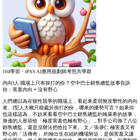
104學習・iPAS AI應用規劃師考照共學群
內向I人 職場上只有挨打的份？空中巴士銷售總監故事告訴
你：害羞內向 ≠ 沒有野心
人們總以為在狼性競爭的職場上，看起來柔弱無攻擊性的內向
者、I型人大概只能處於挨打的份，哪來的優勢可言？如果你
也這樣認為，不妨來看看空中巴士銷售總監約翰萊希的故事，
身邊的人形容他「極度害羞也極有野心」，對手公司換了八位
銷售總監，還是沒辦法把他拉下來。 文／張瀞仁 極害羞又有
野心的「活傳奇」 約翰出生在紐約機場附近，是個害羞又謙