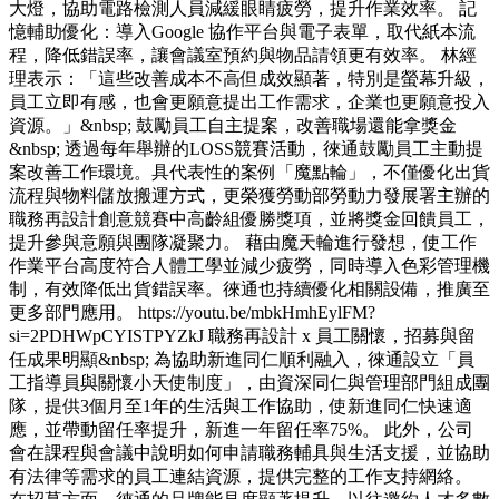
大燈，協助電路檢測人員減緩眼睛疲勞，提升作業效率。 記
憶輔助優化：導入Google 協作平台與電子表單，取代紙本流
程，降低錯誤率，讓會議室預約與物品請領更有效率。 林經
理表示：「這些改善成本不高但成效顯著，特別是螢幕升級，
員工立即有感，也會更願意提出工作需求，企業也更願意投入
資源。」&nbsp; 鼓勵員工自主提案，改善職場還能拿獎金
&nbsp; 透過每年舉辦的LOSS競賽活動，徠通鼓勵員工主動提
案改善工作環境。具代表性的案例「魔點輪」，不僅優化出貨
流程與物料儲放搬運方式，更榮獲勞動部勞動力發展署主辦的
職務再設計創意競賽中高齡組優勝獎項，並將獎金回饋員工，
提升參與意願與團隊凝聚力。 藉由魔天輪進行發想，使工作
作業平台高度符合人體工學並減少疲勞，同時導入色彩管理機
制，有效降低出貨錯誤率。徠通也持續優化相關設備，推廣至
更多部門應用。 https://youtu.be/mbkHmhEylFM?
si=2PDHWpCYISTPYZkJ 職務再設計 x 員工關懷，招募與留
任成果明顯&nbsp; 為協助新進同仁順利融入，徠通設立「員
工指導員與關懷小天使制度」，由資深同仁與管理部門組成團
隊，提供3個月至1年的生活與工作協助，使新進同仁快速適
應，並帶動留任率提升，新進一年留任率75%。 此外，公司
會在課程與會議中說明如何申請職務輔具與生活支援，並協助
有法律等需求的員工連結資源，提供完整的工作支持網絡。