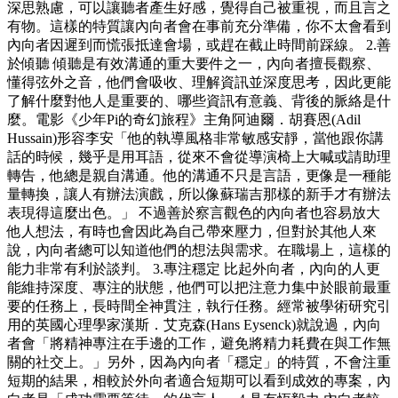
深思熟慮，可以讓聽者產生好感，覺得自己被重視，而且言之
有物。這樣的特質讓內向者會在事前充分準備，你不太會看到
內向者因遲到而慌張抵達會場，或趕在截止時間前踩線。 2.善
於傾聽 傾聽是有效溝通的重大要件之一，內向者擅長觀察、
懂得弦外之音，他們會吸收、理解資訊並深度思考，因此更能
了解什麼對他人是重要的、哪些資訊有意義、背後的脈絡是什
麼。電影《少年Pi的奇幻旅程》主角阿迪爾．胡賽恩(Adil
Hussain)形容李安「他的執導風格非常敏感安靜，當他跟你講
話的時候，幾乎是用耳語，從來不會從導演椅上大喊或請助理
轉告，他總是親自溝通。他的溝通不只是言語，更像是一種能
量轉換，讓人有辦法演戲，所以像蘇瑞吉那樣的新手才有辦法
表現得這麼出色。」 不過善於察言觀色的內向者也容易放大
他人想法，有時也會因此為自己帶來壓力，但對於其他人來
說，內向者總可以知道他們的想法與需求。在職場上，這樣的
能力非常有利於談判。 3.專注穩定 比起外向者，內向的人更
能維持深度、專注的狀態，他們可以把注意力集中於眼前最重
要的任務上，長時間全神貫注，執行任務。經常被學術研究引
用的英國心理學家漢斯．艾克森(Hans Eysenck)就說過，內向
者會「將精神專注在手邊的工作，避免將精力耗費在與工作無
關的社交上。」另外，因為內向者「穩定」的特質，不會注重
短期的結果，相較於外向者適合短期可以看到成效的專案，內