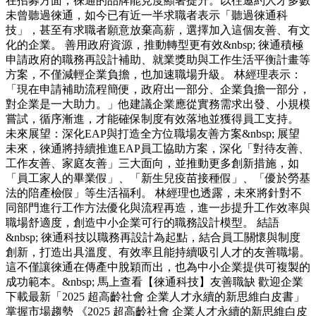
在招募方面，徠通的品牌能見度顯著提升。以往邀約人才多數
未曾聽過徠通，如今已有近一半求職者表示「聽過徠通科
技」，甚至有求職者願意放棄高薪，選擇加入這個友善、有文
化的企業。 善用政府資源，推動轉型更有效&nbsp; 徠通積極
申請政府的職務再設計補助、就業獎助與工作生活平衡計畫等
方案，不僅減輕企業負擔，也加速職場升級。 林經理表示：
「現在申請補助流程簡便，政府出一部分、企業負擔一部分，
對企業是一大助力。」他建議企業應從實務需求出發、小規模
嘗試，循序漸進，才能確保制度有效落地並獲得員工支持。
未來展望：深化EAP與打造全方位職場友善方案&nbsp; 展望
未來，徠通將持續推進EAP員工協助方案，深化「對待友善、
工作友善、家庭友善」三大面向，並推動更多創新措施，如
「員工家人的畢業假」、「新生兒疫苗接種假」、「優於勞基
法的陪產檢假」等生活福利。 林經理也透露，未來將針對不
同部門進行工作方法優化與流程再造，進一步提升工作效率與
職場舒適度，創造中小企業可行的職務設計模型。 結語
&nbsp; 徠通科技以職務再設計為起點，結合員工關懷與制度
創新，打造出具溫度、有效率且能持續吸引人才的友善職場。
這不僅讓徠通在傳產中脫穎而出，也為中小企業提供可複製的
成功範本。&nbsp; 馬上查看【徠通科技】友善職缺 歡迎企業
下載最新「2025 超高齡社會 企業人才永續的新思維白皮書」
掌握市場趨勢 《2025 超高齡社會 企業人才永續的新思維白皮