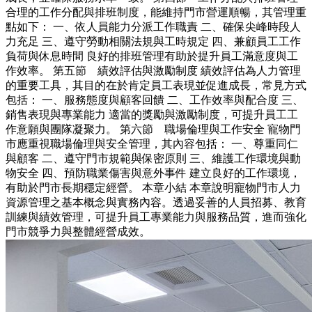
合理的工作分配與排班制度，能維持門市營運順暢，其管理重
點如下： 一、依人員能力分派工作職責 二、確保尖峰時段人
力充足 三、遵守勞動相關法規與工時規定 四、兼顧員工工作
負荷與休息時間 良好的排班管理有助於提升員工滿意度與工
作效率。 第五節 績效評估與激勵制度 績效評估為人力管理
的重要工具，其目的在於肯定員工表現並促進成長，常見方式
包括： 一、服務態度與顧客回饋 二、工作效率與配合度 三、
銷售表現與專業能力 適當的獎勵與激勵制度，可提升員工工
作意願與團隊凝聚力。 第六節 職場倫理與工作安全 寵物門
市應重視職場倫理與安全管理，其內容包括： 一、尊重同仁
與顧客 二、遵守門市規範與保密原則 三、維護工作環境與動
物安全 四、預防職業傷害與意外事件 建立良好的工作環境，
有助於門市長期穩定經營。 本章小結 本章說明寵物門市人力
資源管理之基本概念與實務內容。透過妥善的人員招募、教育
訓練與績效管理，可提升員工專業能力與服務品質，進而強化
門市競爭力與整體經營成效。