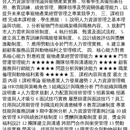
合人力資源管理理論與寵物產業實務，培養學生具備招募任
用、教育訓練、績效管理、團隊領導及勞資關係處理能力，以
提升未來從事寵物產業經營管理之專業競爭力。 三、課程目
標 完成本課程後，學生應能： 1. 說明人力資源管理之基本理
論與功能。 2. 分析寵物門市組織架構與職務內容。 3. 規劃門
市人力需求與排班制度。 4. 執行招募、甄選及面試流程。 5.
建立員工教育訓練與職能發展制度。 6. 設計績效評估與獎酬
激勵制度。 7. 應用勞動法令於門市人力管理實務。 8. 建立兼
顧顧客服務品質與動物福利之管理模式。 四、核心能力對應
系核心能力 對應程度 寵物產業經營管理能力 ★★★★★ 門市
營運管理能力 ★★★★★ 團隊領導與溝通能力 ★★★★ 顧客
服務與行銷能力 ★★★★ 問題分析與解決能力 ★★★★ 職業
倫理與動物福利素養 ★★★★★ 五、課程內容與進度 週次 主
題 內容 1 課程導論 寵物產業人力發展趨勢 2 人力資源管理概
論 HR功能與策略角色 3 組織設計與職務分析 門市組織與職務
說明書 4 人力需求規劃 人力配置與排班管理 5 招募策略 招募
管道與人才吸引 6 面試技巧實務 履歷篩選與面談技巧 7 員工
任用與試用期管理 到職流程與適應輔導 8 教育訓練制度 專業
技能與服務訓練 9 期中案例分析 人力資源管理案例討論 10 績
效管理 KPI與績效評核制度 11 獎酬與激勵制度 薪資、獎金與
福利設計 12 團隊建立與溝通 跨部門合作與衝突管理 13 勞動
法規實務 勞基法、排班與加班管理 14 職業安全與動物福利 職