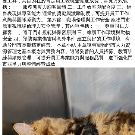
要工具，其目的在於肯定員工表現並促進成長，常見方式包
括： 一、服務態度與顧客回饋 二、工作效率與配合度 三、銷
售表現與專業能力 適當的獎勵與激勵制度，可提升員工工作
意願與團隊凝聚力。 第六節 職場倫理與工作安全 寵物門市
應重視職場倫理與安全管理，其內容包括： 一、尊重同仁與
顧客 二、遵守門市規範與保密原則 三、維護工作環境與動物
安全 四、預防職業傷害與意外事件 建立良好的工作環境，有
助於門市長期穩定經營。 本章小結 本章說明寵物門市人力資
源管理之基本概念與實務內容。透過妥善的人員招募、教育訓
練與績效管理，可提升員工專業能力與服務品質，進而強化門
市競爭力與整體經營成效。