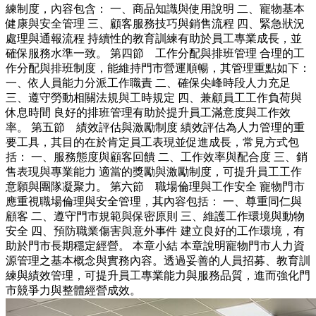
練制度，內容包含： 一、商品知識與使用說明 二、寵物基本
健康與安全管理 三、顧客服務技巧與銷售流程 四、緊急狀況
處理與通報流程 持續性的教育訓練有助於員工專業成長，並
確保服務水準一致。 第四節 工作分配與排班管理 合理的工
作分配與排班制度，能維持門市營運順暢，其管理重點如下：
一、依人員能力分派工作職責 二、確保尖峰時段人力充足
三、遵守勞動相關法規與工時規定 四、兼顧員工工作負荷與
休息時間 良好的排班管理有助於提升員工滿意度與工作效
率。 第五節 績效評估與激勵制度 績效評估為人力管理的重
要工具，其目的在於肯定員工表現並促進成長，常見方式包
括： 一、服務態度與顧客回饋 二、工作效率與配合度 三、銷
售表現與專業能力 適當的獎勵與激勵制度，可提升員工工作
意願與團隊凝聚力。 第六節 職場倫理與工作安全 寵物門市
應重視職場倫理與安全管理，其內容包括： 一、尊重同仁與
顧客 二、遵守門市規範與保密原則 三、維護工作環境與動物
安全 四、預防職業傷害與意外事件 建立良好的工作環境，有
助於門市長期穩定經營。 本章小結 本章說明寵物門市人力資
源管理之基本概念與實務內容。透過妥善的人員招募、教育訓
練與績效管理，可提升員工專業能力與服務品質，進而強化門
市競爭力與整體經營成效。