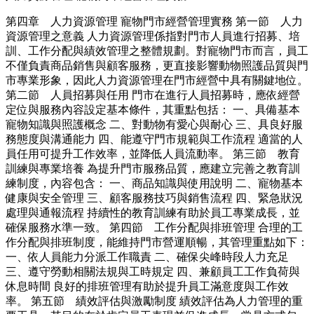
第四章 人力資源管理 寵物門市經營管理實務 第一節 人力
資源管理之意義 人力資源管理係指對門市人員進行招募、培
訓、工作分配與績效管理之整體規劃。對寵物門市而言，員工
不僅負責商品銷售與顧客服務，更直接影響動物照護品質與門
市專業形象，因此人力資源管理在門市經營中具有關鍵地位。
第二節 人員招募與任用 門市在進行人員招募時，應依經營
定位與服務內容設定基本條件，其重點包括： 一、具備基本
寵物知識與照護概念 二、對動物有愛心與耐心 三、具良好服
務態度與溝通能力 四、能遵守門市規範與工作流程 適當的人
員任用可提升工作效率，並降低人員流動率。 第三節 教育
訓練與專業培養 為提升門市服務品質，應建立完善之教育訓
練制度，內容包含： 一、商品知識與使用說明 二、寵物基本
健康與安全管理 三、顧客服務技巧與銷售流程 四、緊急狀況
處理與通報流程 持續性的教育訓練有助於員工專業成長，並
確保服務水準一致。 第四節 工作分配與排班管理 合理的工
作分配與排班制度，能維持門市營運順暢，其管理重點如下：
一、依人員能力分派工作職責 二、確保尖峰時段人力充足
三、遵守勞動相關法規與工時規定 四、兼顧員工工作負荷與
休息時間 良好的排班管理有助於提升員工滿意度與工作效
率。 第五節 績效評估與激勵制度 績效評估為人力管理的重