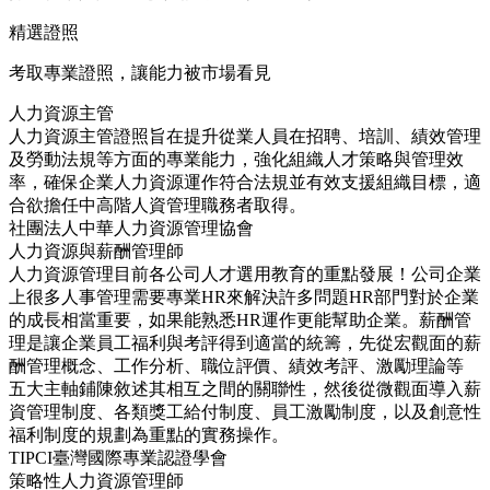
精選證照
考取專業證照，讓能力被市場看見
人力資源主管
人力資源主管證照旨在提升從業人員在招聘、培訓、績效管理
及勞動法規等方面的專業能力，強化組織人才策略與管理效
率，確保企業人力資源運作符合法規並有效支援組織目標，適
合欲擔任中高階人資管理職務者取得。
社團法人中華人力資源管理協會
人力資源與薪酬管理師
人力資源管理目前各公司人才選用教育的重點發展！公司企業
上很多人事管理需要專業HR來解決許多問題HR部門對於企業
的成長相當重要，如果能熟悉HR運作更能幫助企業。薪酬管
理是讓企業員工福利與考評得到適當的統籌，先從宏觀面的薪
酬管理概念、工作分析、職位評價、績效考評、激勵理論等
五大主軸鋪陳敘述其相互之間的關聯性，然後從微觀面導入薪
資管理制度、各類獎工給付制度、員工激勵制度，以及創意性
福利制度的規劃為重點的實務操作。
TIPCI臺灣國際專業認證學會
策略性人力資源管理師