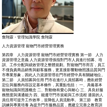
詹翔霖・管理知識學院 詹翔霖
人力資源管理 寵物門市經營管理實務
第四章 人力資源管理 寵物門市經營管理實務 第一節 人力
資源管理之意義 人力資源管理係指對門市人員進行招募、培
訓、工作分配與績效管理之整體規劃。對寵物門市而言，員工
不僅負責商品銷售與顧客服務，更直接影響動物照護品質與門
市專業形象，因此人力資源管理在門市經營中具有關鍵地位。
第二節 人員招募與任用 門市在進行人員招募時，應依經營
定位與服務內容設定基本條件，其重點包括： 一、具備基本
寵物知識與照護概念 二、對動物有愛心與耐心 三、具良好服
務態度與溝通能力 四、能遵守門市規範與工作流程 適當的人
員任用可提升工作效率，並降低人員流動率。 第三節 教育
訓練與專業培養 為提升門市服務品質，應建立完善之教育訓