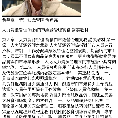
詹翔霖・管理知識學院 詹翔霖
人力資源管理 寵物門市經營管理實務 講義教材
第四章 人力資源管理 寵物門市經營管理實務 講義教材 第一
節 人力資源管理之意義 人力資源管理係指對門市人員進行
招募、培訓、工作分配與績效管理之整體規劃。對寵物門市而
言，員工不僅負責商品銷售與顧客服務，更直接影響動物照護
品質與門市專業形象，因此人力資源管理在門市經營中具有關
鍵地位。 第二節 人員招募與任用 門市在進行人員招募時，
應依經營定位與服務內容設定基本條件，其重點包括： 一、
具備基本寵物知識與照護概念 二、對動物有愛心與耐心 三、
具良好服務態度與溝通能力 四、能遵守門市規範與工作流程
適當的人員任用可提升工作效率，並降低人員流動率。 第三
節 教育訓練與專業培養 為提升門市服務品質，應建立完善
之教育訓練制度，內容包含： 一、商品知識與使用說明 二、
寵物基本健康與安全管理 三、顧客服務技巧與銷售流程 四、
緊急狀況處理與通報流程 持續性的教育訓練有助於員工專業
成長，並確保服務水準一致。 第四節 工作分配與排班管理