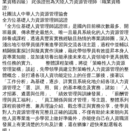
業資格四級） 此張證照為大陸人力資源管理師〈職業資格
證〉
社團法人中華人力資源管理協會
全方位基礎人力資源管理師認證
『全方位基礎人資管理師認證班』是國內目前梯次數最多、開
班最廣、傳承歷史最悠久、唯一且最具系統化的人力資源管理
師養成課程，透過具豐富實務經驗且熱情的專業講師團，深入
淺出地引領學員循序漸進學習與交流各項主題，過程中並輔以
精闢個案探討與擬真實作演練，藉此帶領學員有效提昇本身人
資專業知能，並加速培養出能承接未來在人資領域中更具挑戰
性任務的實力。 整體課程架構，將從「策略性人力資源
管理架構」談起，先帶領學員建立對策略性人力資源管理的整
體概念，並打通各項人資功能定位上的任督二脈後，接著以
「工作分析」為基礎，逐步、詳實且系統化地介紹各項人力資
源管理之「選、訓、用、留」的基本概念及實務，諸如：「人
才招募、遴選與任用」、「績效管理與訓練發展」、「薪酬管
理與員工福利」、「員工關係與留才管理」等主題。整體系列
課程前後呼應、兼具理論介紹、觀念導正與實務分享，使學員
對人力資源管理有完整且正確的認識，不僅有助於未來朝向其
他人資專業進一步學習上做好準備外，亦能使自己在人資職涯
發展上有更清楚的方向及計畫，還在猶豫? 趕快來點選報名
吧！