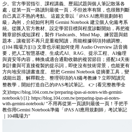
少。官方學習指引、課程講義、歷屆試題與個人筆記散落各
處，從第一頁一路讀到最後一頁，不但效率有限，也很難判斷
自己真正不熟的考點。 這篇文章以「iPAS AI應用規劃師初
級」為例，介紹如何利用 Gemini Notebook 建立個人化備考系
統。從匯入官方教材、設定學習目標與程度診斷開始，再把複
雜章節拆成短課程，製作 Flashcards、Mind Map、練習題與錯
題本，讓複習不再只是重複閱讀，而能根據弱項持續調整。
([104 職場力][1]) 文章也示範如何使用 Audio Overview 語音摘
要，把人工智慧基礎、生成式AI、RAG、提示工程、AI倫理
與資安等內容，轉換成適合通勤收聽的複習節目；搭配14天衝
刺計畫與可直接複製的提示詞，即使沒有技術背景，也能更有
方向地安排讀書進度。 想把 Gemini Notebook 從摘要工具，變
成能出題、解釋觀念、整理弱項的AI備考教練？立即閱讀完
整教學，開始打造自己的iPAS考試筆記。 👉 [看完整教學全
文](https://blog.104.com.tw/preparing-ipas-ai-notes-with-gemini-
notebook/) [1]: https://blog.104.com.tw/preparing-ipas-ai-notes-
with-gemini-notebook/ "不用再從第一頁讀到最後一頁！手把手
教你用Gemini Notebook準備「iPAS AI應用規劃師」考試筆記
｜104職場力"