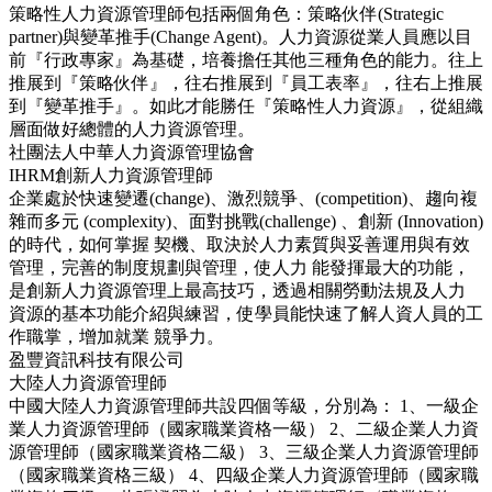
策略性人力資源管理師包括兩個角色：策略伙伴(Strategic
partner)與變革推手(Change Agent)。人力資源從業人員應以目
前『行政專家』為基礎，培養擔任其他三種角色的能力。往上
推展到『策略伙伴』，往右推展到『員工表率』，往右上推展
到『變革推手』。如此才能勝任『策略性人力資源』，從組織
層面做好總體的人力資源管理。
社團法人中華人力資源管理協會
IHRM創新人力資源管理師
企業處於快速變遷(change)、激烈競爭、(competition)、趨向複
雜而多元 (complexity)、面對挑戰(challenge) 、創新 (Innovation)
的時代，如何掌握 契機、取決於人力素質與妥善運用與有效
管理，完善的制度規劃與管理，使人力 能發揮最大的功能，
是創新人力資源管理上最高技巧，透過相關勞動法規及人力
資源的基本功能介紹與練習，使學員能快速了解人資人員的工
作職掌，增加就業 競爭力。
盈豐資訊科技有限公司
大陸人力資源管理師
中國大陸人力資源管理師共設四個等級，分別為： 1、一級企
業人力資源管理師（國家職業資格一級） 2、二級企業人力資
源管理師（國家職業資格二級） 3、三級企業人力資源管理師
（國家職業資格三級） 4、四級企業人力資源管理師（國家職