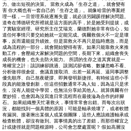
力、做出短視的決策。 當救火成為「生存之道」，就會變有
害 你大概也有一套自己的「生存之道」。就像哈雷的專案經
理一樣，一旦管理系統逐漸失靈，就必須另闢蹊徑解決問題。
道奇在博德研究所裡就是這方面的高手，於是她受到提拔，成
了實驗室經理。研究所主任艾瑞克．蘭德對她非常有信心，知
道任何事情只要交給她就一定能完成。偶爾救個火不一定是壞
事，反而還能提升績效。但是當救火不再只是臨時應急，而是
成為流程的一部分，就會開始變得有害。如果只能靠救火來推
動工作，會壓縮大家解決問題的空間，長期下來，組織會喪失
成長的機會，也失去防火能力。 所謂的生存之道其實就是一
堆權宜之計：該訓練卻跳過、該測試卻省略、數據忽略不看、
分析做得很倉促、會議直接取消、出差一延再延、逼同事調整
優先順序、自己熬夜硬撐、即興發明新捷徑。有時候這些小手
段真的能激發創新，但這些招數通常不為人知，因為這只是求
生，沒有人能從中學習，也無法分享給其他人。就算偶爾有什
麼妙招，也會因為沒寫進日常流程而在最後淪為合作的絆腳
石。 如果組織整天忙著救火，事情常常會出錯。而每次出狀
況，都能找到一個具體的原因：可能是軸承燒壞了，或者軟體
有漏洞。接著揪出某個人或某個團隊，這些人應該維護軸承或
檢查軟體，卻沒有做到。當事情真的出了差錯，而那些權宜之
計或捷徑就是問題根源時，公司會怎麼處置呢？ 假如高層沒