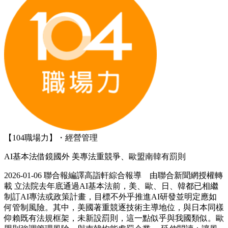
【104職場力】・經營管理
AI基本法借鏡國外 美專法重競爭、歐盟南韓有罰則
2026-01-06 聯合報編譯高詣軒綜合報導 由聯合新聞網授權轉
載 立法院去年底通過AI基本法前，美、歐、日、韓都已相繼
制訂AI專法或政策計畫，目標不外乎推進AI研發並明定應如
何管制風險。其中，美國著重競逐技術主導地位，與日本同樣
仰賴既有法規框架，未新設罰則，這一點似乎與我國類似。歐