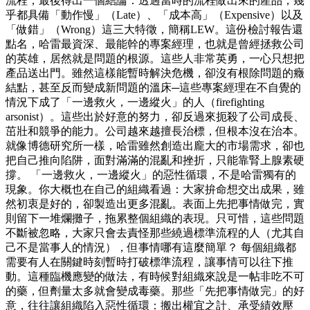
流程，最後得出一個結論：透過當時的流程做出來的產品，幾
乎都具備「動作慢」（Late）、「成本高」（Expensive）以及
「做錯」（Wrong）這三大特徵，簡稱LEW。這份檢討報告還
點名，哈雷最資深、最能幹的專案經理，也就是曾經拯救公司
的英雄，居然就是問題的根源。這些人非常英勇，一心只想把
產品送出門。雖然這樣能暫時解決危機，卻沒有根除問題的癥
結點，甚至反而變成新問題的溫床─這些專案經理在不自覺的
情況下成了「一邊救火，一邊縱火」的人（firefighting
arsonist）。這些出於好意的努力，卻反過來扼殺了公司成長、
茁壯和競爭的能力。公司越來越擅長治標，但根本沒在治本。
就像博德研究所一樣，哈雷雖然創造出龐大的市場需求，卻也
把自己推向陷阱，面對滿滿的混亂和挫折，只能靠腎上腺素硬
撐。 「一邊救火，一邊縱火」的惡性循環，不是哈雷獨有的
現象。你大概也在自己的組織看過：大家拚命想交出成果，雖
然初衷是好的，卻製造出更多混亂。表面上先把事情做完，實
則留下一堆爛攤子，拖累整個組織的表現。只可惜，這些問題
不斷被忽略，大家只會去責怪那些繞過標準流程的人（尤其自
己不是當事人的情況），但事情哪有這麼簡單？ 每個組織都
需要有人在關鍵時刻暫時打破標準流程，讓事情可以往下推
動。這種臨機應變的做法，有時候對組織來說是一帖非吃不可
的藥，但劑量太多就會變成毒藥。那些「先把事情做完」的好
意，往往讓組織陷入惡性循環：搬出權宜之計、承受績效壓