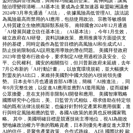
盟則強調管理風險，與南韓均能處罰企業。 延伸閱讀：讓風
險治理變得清晰…AI基本法 要成為企業加速器 歐盟歐洲議會
2024年3月率先通過「AI法」，依據風險高低管理AI。該法認
為風險最高而禁用的AI應用，包括使用政治、宗教等敏感個
人特質建立生物辨識歸類系統等。 南韓國會2024年12月通過
「AI發展與建立信任基本法」（AI基本法），今年1月生效，
確立政府在AI研發、資料訓練政策、應用推廣等方面提供支
持的基礎，同時定義作為監管目標的高風險AI和生成式AI，
防止技術限制或AI誤用濫用導致的潛在問題。 美國拜登政府
2023年曾發布行政命令，要求制定AI使用過程涉及安全、公
平、公民權利、國安的相關指引，但川普新政府未延續，去年
7月公布新的「AI行動計畫」，以放寬環境規範，並大幅擴大
對盟友的AI出口，來維持美國對中國大陸的AI技術領先優
勢。 日本去年5月也通過首部AI專法，簡稱「AI推進法」，同
年9月完整生效，以促進AI應用並應對AI濫用風險，從而緩解
公眾擔憂，意在支持而非限制AI開發和應用。 美國智庫戰略
國際研究中心指出，美、日監管方式相似，尋求借助在特定領
域的既有法律法規框架，也偏好針對特定產業和應用個案，進
行與特定風險相應的監管。各國AI政策的差異也反映國家戰
略。 其中，美國明確目標是競逐技術主導地位，視AI為能改
變地緣政治權力平衡的戰略資產，日本則優先考慮促進大眾對
AI的信任，是聚焦產業政策、合作式路線。 AI法 國際比較 歐