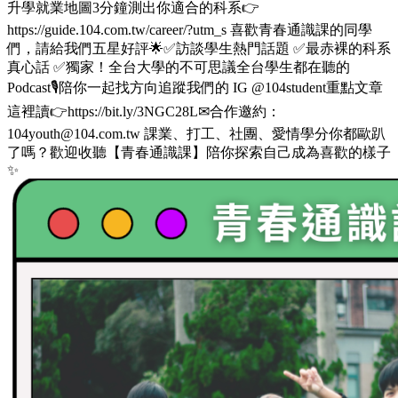
升學就業地圖3分鐘測出你適合的科系👉
https://guide.104.com.tw/career/?utm_s 喜歡青春通識課的同學
們，請給我們五星好評🌟✅訪談學生熱門話題 ✅最赤裸的科系
真心話 ✅獨家！全台大學的不可思議全台學生都在聽的
Podcast🎙️陪你一起找方向追蹤我們的 IG @104student重點文章
這裡讀👉https://bit.ly/3NGC28L✉合作邀約：
104youth@104.com.tw 課業、打工、社團、愛情學分你都歐趴
了嗎？歡迎收聽【青春通識課】陪你探索自己成為喜歡的樣子
✨