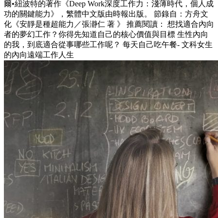
爾•紐波特的著作《Deep Work深度工作力：淺薄時代，個人成
功的關鍵能力》，繁體中文版由時報出版。 節錄自：方舟文
化《安靜是種超能力／張瀞仁 著 》 推薦閱讀： 想找適合內向
者的夢幻工作？你得先知道自己的核心價值與目標 生性內向
的我，到底適合從事哪些工作呢？ 每天自己吃午餐- 文科女生
的內向遠端工作人生