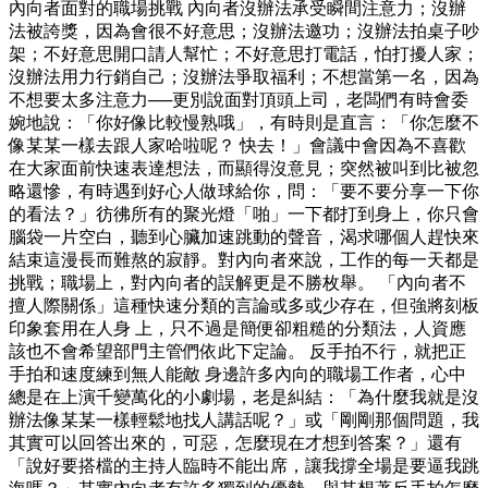
內向者面對的職場挑戰 內向者沒辦法承受瞬間注意力；沒辦
法被誇獎，因為會很不好意思；沒辦法邀功；沒辦法拍桌子吵
架；不好意思開口請人幫忙；不好意思打電話，怕打擾人家；
沒辦法用力行銷自己；沒辦法爭取福利；不想當第一名，因為
不想要太多注意力──更別說面對頂頭上司，老闆們有時會委
婉地說：「你好像比較慢熟哦」，有時則是直言：「你怎麼不
像某某一樣去跟人家哈啦呢？ 快去！」會議中會因為不喜歡
在大家面前快速表達想法，而顯得沒意見；突然被叫到比被忽
略還慘，有時遇到好心人做球給你，問：「要不要分享一下你
的看法？」彷彿所有的聚光燈「啪」一下都打到身上，你只會
腦袋一片空白，聽到心臟加速跳動的聲音，渴求哪個人趕快來
結束這漫長而難熬的寂靜。對內向者來說，工作的每一天都是
挑戰；職場上，對內向者的誤解更是不勝枚舉。 「內向者不
擅人際關係」這種快速分類的言論或多或少存在，但強將刻板
印象套用在人身 上，只不過是簡便卻粗糙的分類法，人資應
該也不會希望部門主管們依此下定論。 反手拍不行，就把正
手拍和速度練到無人能敵 身邊許多內向的職場工作者，心中
總是在上演千變萬化的小劇場，老是糾結：「為什麼我就是沒
辦法像某某一樣輕鬆地找人講話呢？」或「剛剛那個問題，我
其實可以回答出來的，可惡，怎麼現在才想到答案？」還有
「說好要搭檔的主持人臨時不能出席，讓我撐全場是要逼我跳