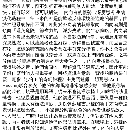
海嗎？」其實內向者有許多獨到的優勢，與其想著反手拍怎麼
都打不過人家，倒不如把正手拍練到無人能敵、速度練到飛
快，任何球來一樣可以解決。 內向者的優勢 1.深度思考 生物
演化過程中，留下來的都是能準確反應環境並適應的基因，由
於神經系統條件不同，相對於外向者的報酬取向，內向者則是
傾向「避免危險、節省力氣、減少失敗」的生存策略。內向者
通常不會說出未經思考的話、不喜歡衝動行事、表達意見前會
深思熟慮，可以讓聽者產生好感，覺得自己被重視，而且言之
有物。這樣的特質讓內向者會在事前充分準備，你不太會看到
內向者因遲到而慌張抵達會場，或趕在截止時間前踩線。 2.善
於傾聽 傾聽是有效溝通的重大要件之一，內向者擅長觀察、
懂得弦外之音，他們會吸收、理解資訊並深度思考，因此更能
了解什麼對他人是重要的、哪些資訊有意義、背後的脈絡是什
麼。電影《少年Pi的奇幻旅程》主角阿迪爾．胡賽恩(Adil
Hussain)形容李安「他的執導風格非常敏感安靜，當他跟你講
話的時候，幾乎是用耳語，從來不會從導演椅上大喊或請助理
轉告，他總是親自溝通。他的溝通不只是言語，更像是一種能
量轉換，讓人有辦法演戲，所以像蘇瑞吉那樣的新手才有辦法
表現得這麼出色。」 不過善於察言觀色的內向者也容易放大
他人想法，有時也會因此為自己帶來壓力，但對於其他人來
說，內向者總可以知道他們的想法與需求。在職場上，這樣的
能力非常有利於談判。 3.專注穩定 比起外向者，內向的人更