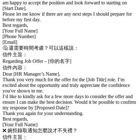
am happy to accept the position and look forward to starting on
[Start Date].
Please let me know if there are any next steps I should prepare for
before my first day.
Best regards,
[Your Full Name]
[Phone Number]
[Email]
🤔 還需要時間考慮？可以這樣說：
信件主旨：
Regarding Job Offer – [你的名字]
信件內容：
Dear [HR Manager’s Name],
Thank you very much for the offer for the [Job Title] role. I’m
excited about the opportunity and truly appreciate the confidence
you've shown in me.
I’d like to kindly ask for a few more days to consider the offer and
ensure I can make the best decision. Would it be possible to confirm
my response by [Proposed Date]?
Thank you again for your understanding.
Best regards,
[Your Full Name]
❌ 婉拒錄取通知怎麼說才不失禮？
信件主旨：