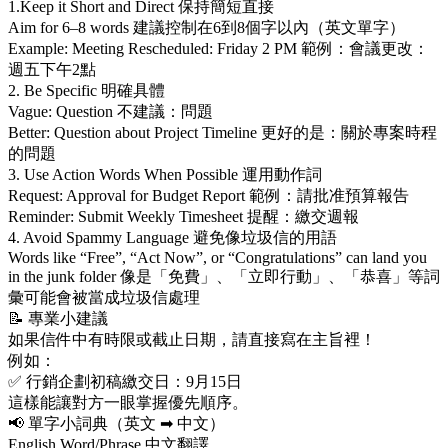
1.Keep it Short and Direct 保持簡短直接
Aim for 6–8 words 建議控制在6到8個字以內（英文單字）
Example: Meeting Rescheduled: Friday 2 PM 範例：會議更改：
週五下午2點
2. Be Specific 明確具體
Vague: Question 不建議：問題
Better: Question about Project Timeline 更好的是：關於專案時程
的問題
3. Use Action Words When Possible 運用動作詞
Request: Approval for Budget Report 範例：請批准預算報告
Reminder: Submit Weekly Timesheet 提醒：繳交週報
4. Avoid Spammy Language 避免像垃圾信的用語
Words like “Free”, “Act Now”, or “Congratulations” can land you
in the junk folder 像是「免費」、「立即行動」、「恭喜」等詞
彙可能會被當成垃圾信處理
📝 專業小建議
如果信件中有時限或截止日期，請直接寫在主旨裡！
例如：
✅ 行銷企劃初稿繳交日：9月15日
這樣能讓對方一眼掌握優先順序。
📢 單字小詞典（英文 ➡ 中文）
English Word/Phrase 中文翻譯