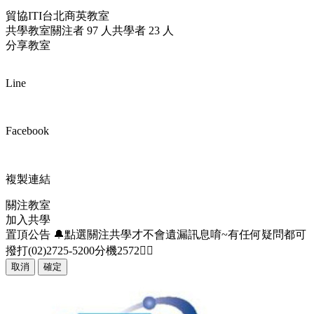
貿協ITI台北商英教室
共學教室
關注者 97 人
共學者 23 人
分享教室
Line
Facebook
複製連結
關注教室
加入共學
置頂公告
🔔點選關注共學才不會遺漏訊息唷~有任何疑問都可
撥打(02)2725-5200分機2572🧚‍♀️
取消
確定