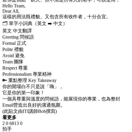
Hello Team,
Dear All,
這樣的用法既禮貌、又包含所有收件者，十分合宜。
🗂 單字小詞典（英文 ➡ 中文）
英文 中文翻譯
Greeting 問候語
Formal 正式
Polite 禮貌
Avoid 避免
Team 團隊
Respect 尊重
Professionalism 專業精神
🔑 重點整理 Key Takeaway
你的開場白不只是說「嗨」，
它是你的第一印象！
一個具尊重與溫度的問候語，能展現你的專業，也為整封
Email營造出良好的溝通氛圍。
(此貼文由ITI講師Bob撰寫)
看更多
2
0
6813
0
拍手