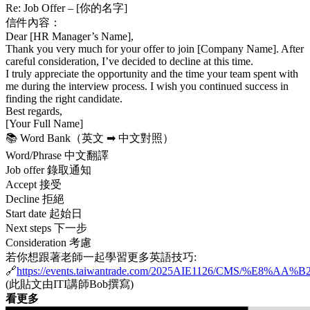
Re: Job Offer – [你的名字]
信件內容：
Dear [HR Manager’s Name],
Thank you very much for your offer to join [Company Name]. After
careful consideration, I’ve decided to decline at this time.
I truly appreciate the opportunity and the time your team spent with
me during the interview process. I wish you continued success in
finding the right candidate.
Best regards,
[Your Full Name]
📚 Word Bank（英文 ➡ 中文對照）
Word/Phrase 中文翻譯
Job offer 錄取通知
Accept 接受
Decline 拒絕
Start date 起始日
Next steps 下一步
Consideration 考慮
若你想跟著老師一起學習更多英語技巧:
🔗
https://events.taiwantrade.com/2025AIE1126/CMS/%E
(此貼文由ITI講師Bob撰寫)
看更多