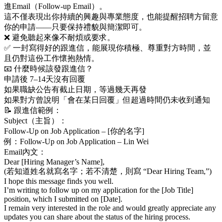
進Email（Follow-up Email）。
這不僅表現出你持續的興趣與專業態度，也能提醒招聘方留意
你的申請——只要保持禮貌與簡潔即可。
❌ 避免聽起來像不耐煩或要求。
✅ 一封寫得好的跟進信，能展現你積極、尊重對方時間，並
且仍對這份工作懷抱熱情。
📧 什麼時候該發跟進信？
申請後 7–14天沒有回覆
如果職缺公告有截止日期，等過幾天再發
如果對方曾說明「會在某日回覆」但超過時間仍未收到通知
📝 跟進信範例：
Subject（主旨）：
Follow-Up on Job Application – [你的名字]
例：Follow-Up on Job Application – Lin Wei
Email內文：
Dear [Hiring Manager’s Name],
(若知道姓名就寫名字；若不清楚，則寫 “Dear Hiring Team,”)
I hope this message finds you well.
I’m writing to follow up on my application for the [Job Title]
position, which I submitted on [Date].
I remain very interested in the role and would greatly appreciate any
updates you can share about the status of the hiring process.