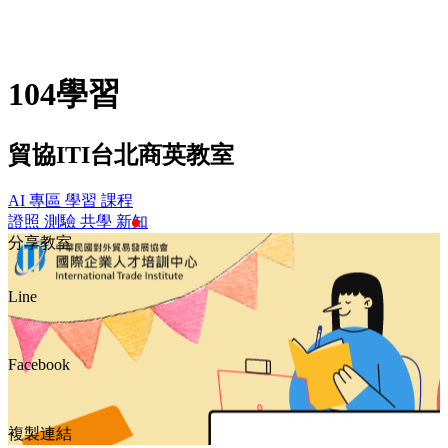
104學習
貿協ITI台北商英教室
AI 專區
學習
課程
證照
測驗
共學
新知
分享教室
Line
Facebook
複製連結