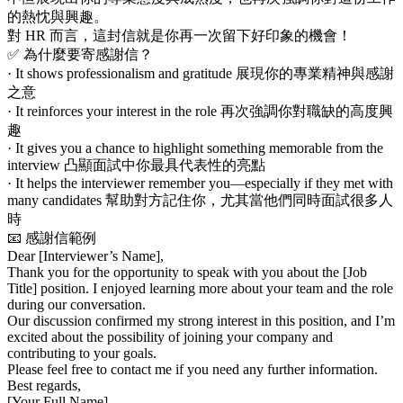
的熱忱與興趣。
對 HR 而言，這封信就是你再一次留下好印象的機會！
✅ 為什麼要寄感謝信？
· It shows professionalism and gratitude 展現你的專業精神與感謝
之意
· It reinforces your interest in the role 再次強調你對職缺的高度興
趣
· It gives you a chance to highlight something memorable from the
interview 凸顯面試中你最具代表性的亮點
· It helps the interviewer remember you—especially if they met with
many candidates 幫助對方記住你，尤其當他們同時面試很多人
時
📧 感謝信範例
Dear [Interviewer’s Name],
Thank you for the opportunity to speak with you about the [Job
Title] position. I enjoyed learning more about your team and the role
during our conversation.
Our discussion confirmed my strong interest in this position, and I’m
excited about the possibility of joining your company and
contributing to your goals.
Please feel free to contact me if you need any further information.
Best regards,
[Your Full Name]