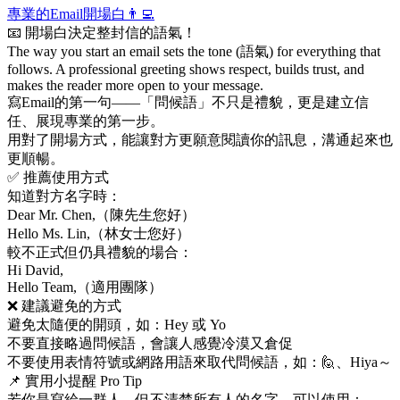
專業的Email開場白👨‍💻
📧 開場白決定整封信的語氣！
The way you start an email sets the tone (語氣) for everything that
follows. A professional greeting shows respect, builds trust, and
makes the reader more open to your message.
寫Email的第一句——「問候語」不只是禮貌，更是建立信
任、展現專業的第一步。
用對了開場方式，能讓對方更願意閱讀你的訊息，溝通起來也
更順暢。
✅ 推薦使用方式
知道對方名字時：
Dear Mr. Chen,（陳先生您好）
Hello Ms. Lin,（林女士您好）
較不正式但仍具禮貌的場合：
Hi David,
Hello Team,（適用團隊）
❌ 建議避免的方式
避免太隨便的開頭，如：Hey 或 Yo
不要直接略過問候語，會讓人感覺冷漠又倉促
不要使用表情符號或網路用語來取代問候語，如：🙋、Hiya～
📌 實用小提醒 Pro Tip
若你是寫給一群人、但不清楚所有人的名字，可以使用：