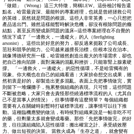
「做錯」（Wrong）這三大特徵，簡稱LEW。這份檢討報告還
點名，哈雷最資深、最能幹的專案經理，也就是曾經拯救公司
的英雄，居然就是問題的根源。這些人非常英勇，一心只想把
產品送出門。雖然這樣能暫時解決危機，卻沒有根除問題的癥
結點，甚至反而變成新問題的溫床─這些專案經理在不自覺的
情況下成了「一邊救火，一邊縱火」的人（firefighting
arsonist）。這些出於好意的努力，卻反過來扼殺了公司成長、
茁壯和競爭的能力。公司越來越擅長治標，但根本沒在治本。
就像博德研究所一樣，哈雷雖然創造出龐大的市場需求，卻也
把自己推向陷阱，面對滿滿的混亂和挫折，只能靠腎上腺素硬
撐。 「一邊救火，一邊縱火」的惡性循環，不是哈雷獨有的
現象。你大概也在自己的組織看過：大家拚命想交出成果，雖
然初衷是好的，卻製造出更多混亂。表面上先把事情做完，實
則留下一堆爛攤子，拖累整個組織的表現。只可惜，這些問題
不斷被忽略，大家只會去責怪那些繞過標準流程的人（尤其自
己不是當事人的情況），但事情哪有這麼簡單？ 每個組織都
需要有人在關鍵時刻暫時打破標準流程，讓事情可以往下推
動。這種臨機應變的做法，有時候對組織來說是一帖非吃不可
的藥，但劑量太多就會變成毒藥。那些「先把事情做完」的好
意，往往讓組織陷入惡性循環：搬出權宜之計、承受績效壓
力、做出短視的決策。 當救火成為「生存之道」，就會變有