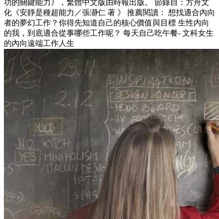
功的關鍵能力》，繁體中文版由時報出版。 節錄自：方舟文
化《安靜是種超能力／張瀞仁 著 》 推薦閱讀： 想找適合內向
者的夢幻工作？你得先知道自己的核心價值與目標 生性內向
的我，到底適合從事哪些工作呢？ 每天自己吃午餐- 文科女生
的內向遠端工作人生