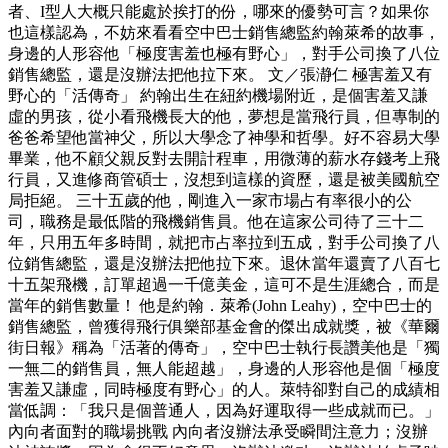
者、I型人大概只能處於挨打的份，哪來的優勢可言？如果你
也這樣認為，不妨來看看空中巴士銷售總監約翰萊希的故事，
身邊的人形容他「極度害羞也極有野心」，對手公司換了八位
銷售總監，還是沒辦法把他拉下來。 文／張瀞仁 極害羞又有
野心的「活傳奇」 約翰出生在紐約機場附近，是個害羞又謙
虛的男孩，從小看飛機長大的他，夢想是當飛行員，但專制的
爸爸希望他當神父，所以大學念了神學和哲學。好不容易大學
畢業，他不顧父親反對去開計程車，用微薄的薪水存錢考上飛
行員，又進修商管碩士，沒想到這樣的資歷，還是被美國航空
局拒絕。 三十五歲的他，剛進入一家市場占有率很小的公
司，職務是最低階的飛機銷售員。他在這家公司待了三十二
年，只用五年多時間，就把市占率拉到五成，對手公司換了八
位銷售總監，還是沒辦法把他拉下來。退休當年還賣了八百七
十五架飛機，訂單超過一千億美金，這可不是生涯總合，而是
當年的銷售數量！ 他是約翰．萊希(John Leahy)，空中巴士的
銷售總監，曾獲得飛行俱樂部基金會的傑出成就獎，被《華爾
街日報》稱為「活著的傳奇」，空中巴士執行長讚美他是「獨
一無二的銷售員，無人能超越」，身邊的人形容他是個「極度
害羞又謙虛，同時極度有野心」的人。萊特卻對自己的成績相
當低調：「我只是個普通人，因為好運取得一些成就而已。」
內向者面對的職場挑戰 內向者沒辦法承受瞬間注意力；沒辦