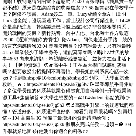
開唱！收到邀請函的當下超感動？5:00 首張專輯《我其實一點
都不酷》原來是在講館青的求職焦慮？7:58 館青都在學校學什
麼？阿傑不讀書、Adam簽二一單、Lucy成績全拿A！10:44
Lucy超全能，邊玩團邊工作，當上設計公司行銷企劃！14:48
音量高能注意！幹話製造機阿傑上線24:37 非音樂相關科系，
開始玩團的契機？新竹熱音、台中吉他、台北爵士各方致霸
29:00《逐漸抽離你的慣性》陪Adam、阿傑走過分手路，鼓的
語言充滿感情🥰33:04 樂團沒團長？沒有誰最大，只有誰最吵
41:57 畢業後少了學生身份，還能寫青春嗎？唱出Z世代的故
事46:53 向未來許願：希望離粉絲更靠近，並努力在台北活下
去！ 【延伸資源】 🧑‍🎓高中生！正在為大學面試感到緊張
嗎？想要教授出招提問不再害怕、學長姐的科系真心話一次
get？快到&nbsp;＠104seniorhigh&nbsp;IG 領取 「大學面試全
攻略」🔥：https://students104.pse.is/7jg5lw 📝畢業導航手冊集結
了多位學長姐的科系與就業心得超實用自傳範例+升學就業資
源工具+焦慮解答🎉大學生想要的～@104student 都點的到👉
https://students104.pse.is/7jg5h2 🧑‍🔬高職生升學上的疑慮我們都
懂！管道好多、科系選擇也好多...總看到頭暈眼花嗎？別再煩
惱～104 高職生 IG 預備了最澎湃的資源禮包給你：
https://students104.pse.is/7jg5kk 揪朋友完成任務一起領～🏫104
升學就業地圖3分鐘測出你適合的科系👉