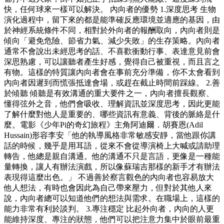
快，任何球來一樣可以解決。 內向者的優勢 1.深度思考 生物
演化過程中，留下來的都是能準確反應環境並適應的基因，由
於神經系統條件不同，相對於外向者的報酬取向，內向者則是
傾向「避免危險、節省力氣、減少失敗」的生存策略。內向者
通常不會說出未經思考的話、不喜歡衝動行事、表達意見前會
深思熟慮，可以讓聽者產生好感，覺得自己被重視，而且言之
有物。這樣的特質讓內向者會在事前充分準備，你不太會看到
內向者因遲到而慌張抵達會場，或趕在截止時間前踩線。 2.善
於傾聽 傾聽是有效溝通的重大要件之一，內向者擅長觀察、
懂得弦外之音，他們會吸收、理解資訊並深度思考，因此更能
了解什麼對他人是重要的、哪些資訊有意義、背後的脈絡是什
麼。電影《少年Pi的奇幻旅程》主角阿迪爾．胡賽恩(Adil
Hussain)形容李安「他的執導風格非常敏感安靜，當他跟你講
話的時候，幾乎是用耳語，從來不會從導演椅上大喊或請助理
轉告，他總是親自溝通。他的溝通不只是言語，更像是一種能
量轉換，讓人有辦法演戲，所以像蘇瑞吉那樣的新手才有辦法
表現得這麼出色。」 不過善於察言觀色的內向者也容易放大
他人想法，有時也會因此為自己帶來壓力，但對於其他人來
說，內向者總可以知道他們的想法與需求。在職場上，這樣的
能力非常有利於談判。 3.專注穩定 比起外向者，內向的人更
能維持深度、專注的狀態，他們可以把注意力集中於眼前最重