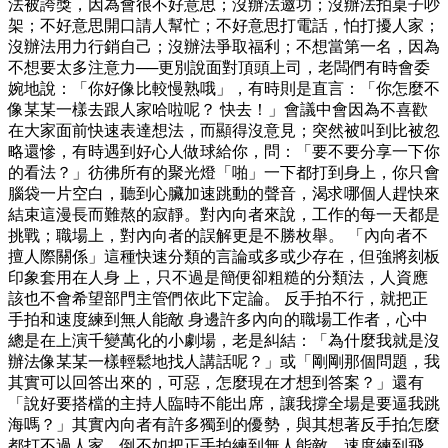
法被誇獎，因為會很不好意思；沒辦法邀功；沒辦法拍桌子吵
架；不好意思開口請人幫忙；不好意思打電話，怕打擾人家；
沒辦法用力行銷自己；沒辦法爭取福利；不想當第一名，因為
不想要太多注意力──更別說面對頂頭上司，老闆們有時會委
婉地說：「你好像比較慢熟哦」，有時則是直言：「你怎麼不
像某某一樣去跟人家哈啦呢？ 快去！」會議中會因為不喜歡
在大家面前快速表達想法，而顯得沒意見；突然被叫到比被忽
略還慘，有時遇到好心人做球給你，問：「要不要分享一下你
的看法？」彷彿所有的聚光燈「啪」一下都打到身上，你只會
腦袋一片空白，聽到心臟加速跳動的聲音，渴求哪個人趕快來
結束這漫長而難熬的寂靜。對內向者來說，工作的每一天都是
挑戰；職場上，對內向者的誤解更是不勝枚舉。 「內向者不
擅人際關係」這種快速分類的言論或多或少存在，但強將刻板
印象套用在人身 上，只不過是簡便卻粗糙的分類法，人資應
該也不會希望部門主管們依此下定論。 反手拍不行，就把正
手拍和速度練到無人能敵 身邊許多內向的職場工作者，心中
總是在上演千變萬化的小劇場，老是糾結：「為什麼我就是沒
辦法像某某一樣輕鬆地找人講話呢？」或「剛剛那個問題，我
其實可以回答出來的，可惡，怎麼現在才想到答案？」還有
「說好要搭檔的主持人臨時不能出席，讓我撐全場是要逼我跳
海嗎？」其實內向者有許多獨到的優勢，與其想著反手拍怎麼
都打不過人家，倒不如把正手拍練到無人能敵、速度練到飛