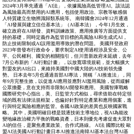
2024年3月率先通過「AI法」，依據風險高低管理AI。該法認
為風險最高而禁用的AI應用，包括使用政治、宗教等敏感個
人特質建立生物辨識歸類系統等。 南韓國會2024年12月通過
「AI發展與建立信任基本法」（AI基本法），今年1月生效，
確立政府在AI研發、資料訓練政策、應用推廣等方面提供支
持的基礎，同時定義作為監管目標的高風險AI和生成式AI，
防止技術限制或AI誤用濫用導致的潛在問題。 美國拜登政府
2023年曾發布行政命令，要求制定AI使用過程涉及安全、公
平、公民權利、國安的相關指引，但川普新政府未延續，去年
7月公布新的「AI行動計畫」，以放寬環境規範，並大幅擴大
對盟友的AI出口，來維持美國對中國大陸的AI技術領先優
勢。 日本去年5月也通過首部AI專法，簡稱「AI推進法」，同
年9月完整生效，以促進AI應用並應對AI濫用風險，從而緩解
公眾擔憂，意在支持而非限制AI開發和應用。 美國智庫戰略
國際研究中心指出，美、日監管方式相似，尋求借助在特定領
域的既有法律法規框架，也偏好針對特定產業和應用個案，進
行與特定風險相應的監管。各國AI政策的差異也反映國家戰
略。 其中，美國明確目標是競逐技術主導地位，視AI為能改
變地緣政治權力平衡的戰略資產，日本則優先考慮促進大眾對
AI的信任，是聚焦產業政策、合作式路線。 AI法 國際比較 歐
盟AI法美國AI行動計畫日本AI推進法南韓AI基本法台灣AI基