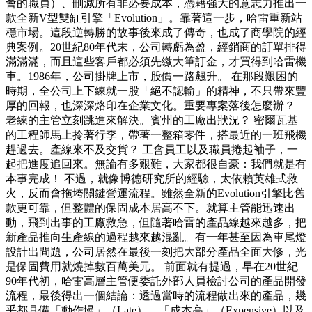
會的職員）、刪減所有非必要成本，憑藉強大的意志力推出一
款全新V型雙缸引擎「Evolution」。靠著這一步，哈雷重新站
穩市場。這段逆轉勝的故事後來成了傳奇，也成了商學院的經
典案例。20世紀80年代末，公司轉虧為盈，經銷商的訂單排得
滿滿滿，而且這些客戶都必須先繳大筆訂金，才買得到哈雷機
車。1986年，公司掛牌上市，股價一路飆升。 在那段艱困的
時期，全公司上下練就一股「絕不認輸」的精神，不只帶來豐
厚的回報，也深深烙印在企業文化。重要專案落後怎麼辦？
老練的主管立刻跳進來解決。賓州的工廠出狀況？ 密爾瓦基
的工程師馬上拎著行李，帶著一整箱零件，搭最近的一班飛機
趕過去。產線來不及交貨？ 工會員工以及職員捲起袖子，一
起把進度追回來。無論有多艱難，大家都很自豪：我們就是有
本事完成！ 不過，就像博德研究所的經驗，太依賴英雄式救
火，反而會拖垮關鍵營運流程。雖然全新的Evolution引擎比舊
款更可靠，但整體的保固成本居高不下。就算主管能迅速出
動，飛到出事的工廠救急，但隨著哈雷的產品線越來越多，把
新產品推向生產線的過程越來越混亂。有一年甚至因為車尾燈
設計出問題，公司居然在最後一刻把大部分產品全面大修，光
是保固費用就燒掉數百萬美元。 前面就有提過，早在20世紀
90年代初，哈雷高層主管便委託外部人員檢討公司的產品開發
流程，最後得出一個結論：透過當時的流程做出來的產品，幾
乎都具備「動作慢」（Late）、「成本高」（Expensive）以及