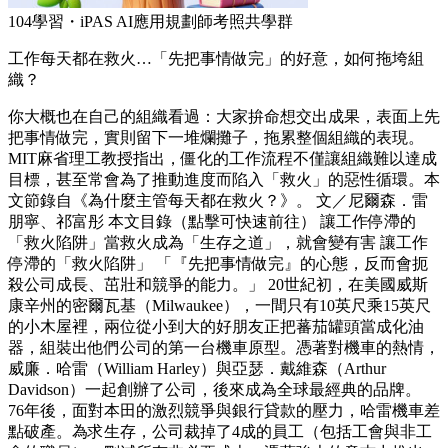
104學習・iPAS AI應用規劃師考照共學群
工作每天都在救火…「先把事情做完」的好意，如何拖垮組
織？
你大概也在自己的組織看過：大家拚命想交出成果，表面上先
把事情做完，實則留下一堆爛攤子，拖累整個組織的表現。
MIT麻省理工教授指出，僵化的工作流程不僅讓組織難以達成
目標，甚至常會為了推動進度而陷入「救火」的惡性循環。本
文節錄自《為什麼主管每天都在救火？》。 文／尼爾森．雷
朋寧、祁富彤 本文目錄（點擊可快速前往） 讓工作停滯的
「救火陷阱」當救火成為「生存之道」，就會變有害 讓工作
停滯的「救火陷阱」 「『先把事情做完』的心態，反而會扼
殺公司成長、茁壯和競爭的能力。」 20世紀初，在美國威斯
康辛州的密爾瓦基（Milwaukee），一間只有10英尺乘15英尺
的小木屋裡，兩位從小到大的好朋友正把蕃茄罐頭當成化油
器，組裝出他們公司的第一台機車原型。憑著對機車的熱情，
威廉．哈雷（William Harley）與亞瑟．戴維森（Arthur
Davidson）一起創辦了公司，後來成為全球最經典的品牌。
76年後，面對本田的激烈競爭與銀行貸款的壓力，哈雷機車差
點破產。為求生存，公司裁掉了4成的員工（包括工會與非工