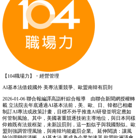
【104職場力】・經營管理
AI基本法借鏡國外 美專法重競爭、歐盟南韓有罰則
2026-01-06 聯合報編譯高詣軒綜合報導 由聯合新聞網授權轉
載 立法院去年底通過AI基本法前，美、歐、日、韓都已相繼
制訂AI專法或政策計畫，目標不外乎推進AI研發並明定應如
何管制風險。其中，美國著重競逐技術主導地位，與日本同樣
仰賴既有法規框架，未新設罰則，這一點似乎與我國類似。歐
盟則強調管理風險，與南韓均能處罰企業。 延伸閱讀：讓風
險治理變得清晰…AI基本法 要成為企業加速器 歐盟歐洲議會