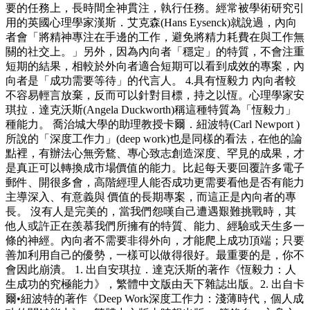
要的任務上，長時間全神貫注，執行任務。經常被學術研究引
用的英國心理學家漢斯．艾克森(Hans Eysenck)就說過，內向
者會「將精神專注在手邊的工作，避免將精力耗費在與工作無
關的社交上。」另外，因為內向者「穩定」的特質，不會注重
短期的結果，相較於外向者適合短期可以看到成效的專案，內
向者是「成功需要等待」的代言人。 4.具有恆毅力 內向者較
不容易輕言放棄，反而可以針對目標，持之以恆。心理學家安
琪拉．達克沃斯(Angela Duckworth)稱這種特質為「恆毅力」
種能力。 喬治城大學的助理教授卡爾．紐波特(Carl Newport )
所說的「深度工作力」(deep work)也是同樣的看法，在他的論
點裡，有辦法心無旁鶩、專心致志創造深度、罕見的成果，才
是真正可以轉換成市場價值的能力。比起每天要回覆許多電子
郵件、開很多會，高階經理人能否成功更需要看他是否有能力
主導深入、有意義與 價值的長期專案，而這正是內向者的專
長。 沒有人是完美的，當我們怨嘆自己遭遇艱難挑戰時，其
他人或許正在羨慕我們所擁有的特質、能力、經驗或天生多一
條的神經。內向者不需要非得外向，才能爬上成功頂端；只要
善加利用自己的優勢，一樣可以做得很好。最重要的是，你不
會因此崩潰。 1. 出自安琪拉．達克沃斯的著作《恆毅力：人
生成功的究極能力》，繁體中文版由天下雜誌出版。2. 出自卡
爾•紐波特的著作《Deep Work深度工作力：淺薄時代，個人成