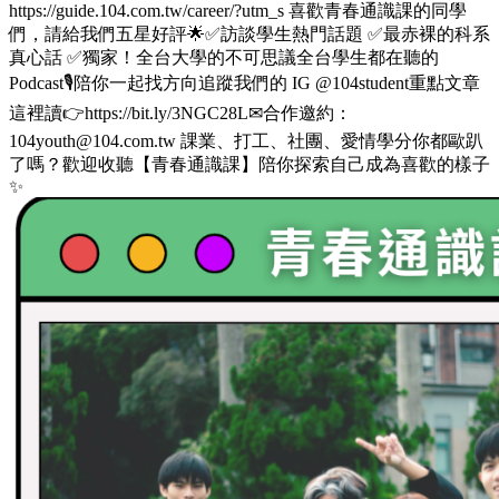
https://guide.104.com.tw/career/?utm_s 喜歡青春通識課的同學
們，請給我們五星好評🌟✅訪談學生熱門話題 ✅最赤裸的科系
真心話 ✅獨家！全台大學的不可思議全台學生都在聽的
Podcast🎙️陪你一起找方向追蹤我們的 IG @104student重點文章
這裡讀👉https://bit.ly/3NGC28L✉合作邀約：
104youth@104.com.tw 課業、打工、社團、愛情學分你都歐趴
了嗎？歡迎收聽【青春通識課】陪你探索自己成為喜歡的樣子
✨