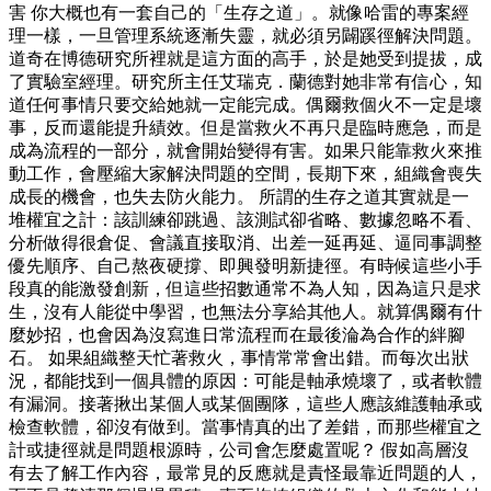
害 你大概也有一套自己的「生存之道」。就像哈雷的專案經
理一樣，一旦管理系統逐漸失靈，就必須另闢蹊徑解決問題。
道奇在博德研究所裡就是這方面的高手，於是她受到提拔，成
了實驗室經理。研究所主任艾瑞克．蘭德對她非常有信心，知
道任何事情只要交給她就一定能完成。偶爾救個火不一定是壞
事，反而還能提升績效。但是當救火不再只是臨時應急，而是
成為流程的一部分，就會開始變得有害。如果只能靠救火來推
動工作，會壓縮大家解決問題的空間，長期下來，組織會喪失
成長的機會，也失去防火能力。 所謂的生存之道其實就是一
堆權宜之計：該訓練卻跳過、該測試卻省略、數據忽略不看、
分析做得很倉促、會議直接取消、出差一延再延、逼同事調整
優先順序、自己熬夜硬撐、即興發明新捷徑。有時候這些小手
段真的能激發創新，但這些招數通常不為人知，因為這只是求
生，沒有人能從中學習，也無法分享給其他人。就算偶爾有什
麼妙招，也會因為沒寫進日常流程而在最後淪為合作的絆腳
石。 如果組織整天忙著救火，事情常常會出錯。而每次出狀
況，都能找到一個具體的原因：可能是軸承燒壞了，或者軟體
有漏洞。接著揪出某個人或某個團隊，這些人應該維護軸承或
檢查軟體，卻沒有做到。當事情真的出了差錯，而那些權宜之
計或捷徑就是問題根源時，公司會怎麼處置呢？ 假如高層沒
有去了解工作內容，最常見的反應就是責怪最靠近問題的人，