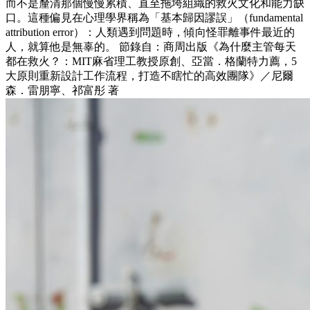
而不是釐清那個慢慢累積、直至拖垮組織的救火文化和能力缺
口。這種偏見在心理學界稱為「基本歸因謬誤」（fundamental
attribution error）：人類遇到問題時，傾向怪罪離事件最近的
人，就算他是無辜的。 節錄自：商周出版《為什麼主管每天
都在救火？：MIT麻省理工教授原創、亞當．格蘭特力薦，5
大原則重新設計工作流程，打造不瞎忙的高效團隊》／尼爾
森．雷朋寧、祁富彤 著