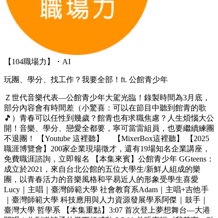
【104職場力】・AI
玩團、學分、找工作？我要全部！ft. 公館青少年
Ｚ世代音樂代表—公館青少年大駕光臨！錄製時間為3月底，
部分內容會有時間差（小驚喜：可以在節目中聽到館青的歌
🎵）青春可以任性到幾歲？館青也有求職焦慮？人生煩惱大公
開！音樂、學分、戀愛全都要，寧可當雷組員，也要繼續練團
不退團！ 【Youtube 這裡聽】 【MixerBox這裡聽】 【2025
職涯博覽會】200家企業現場徵才，還有19場知名企業講座，
免費職涯諮詢，立即報名 【本集來賓】公館青少年 GGteens：
成立於2021，來自台北公館的五位大學生/新鮮人組成的樂
團，以青春活力的音樂風格和平易近人的形象受學生喜愛
Lucy｜主唱｜臺灣師範大學 社會教育系Adam｜主唱+吉他手
｜臺灣師範大學 科技應用與人力資源發展學系阿傑｜鼓手｜
臺灣大學 哲學系 【本集重點】3:07 首次登上夢想舞台—大港