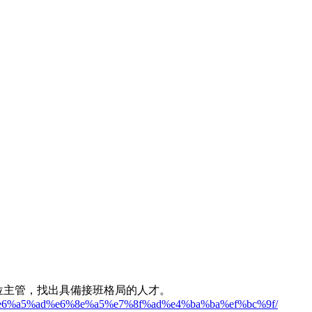
單位主管，找出具備接班格局的人才。
1%e6%a5%ad%e6%8e%a5%e7%8f%ad%e4%ba%ba%ef%bc%9f/