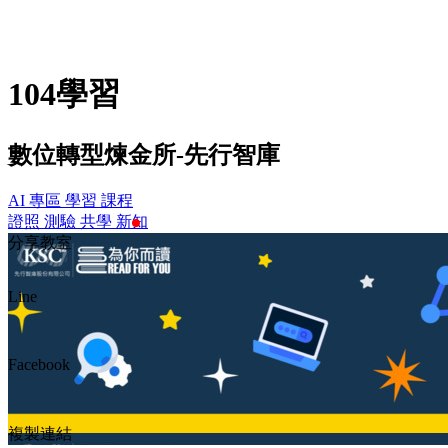
104學習
數位轉型煉金所-先行智庫
AI 專區
學習
課程
證照
測驗
共學
新知
分享教室
Line
Facebook
複製連結