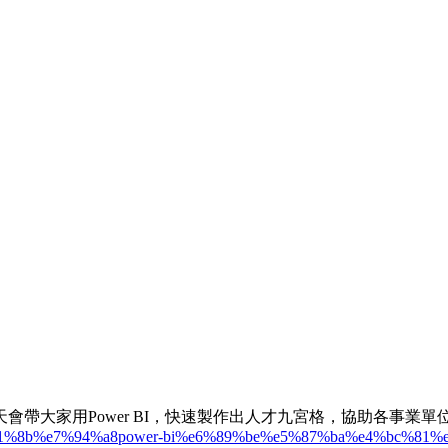
帶大家用Power BI，快速製作出人才九宮格，協助各事業
%e9%81%8b%e7%94%a8power-bi%e6%89%be%e5%87%ba%e4%bc%8