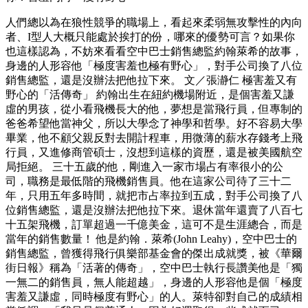
人們總以為在狼性競爭的職場上，看起來柔弱無攻擊性的內向
者、I型人大概只能處於挨打的份，哪來的優勢可言？如果你
也這樣認為，不妨來看看空中巴士銷售總監約翰萊希的故事，
身邊的人形容他「極度害羞也極有野心」，對手公司換了八位
銷售總監，還是沒辦法把他拉下來。 文／張瀞仁 極害羞又有
野心的「活傳奇」 約翰出生在紐約機場附近，是個害羞又謙
虛的男孩，從小看飛機長大的他，夢想是當飛行員，但專制的
爸爸希望他當神父，所以大學念了神學和哲學。好不容易大學
畢業，他不顧父親反對去開計程車，用微薄的薪水存錢考上飛
行員，又進修商管碩士，沒想到這樣的資歷，還是被美國航空
局拒絕。 三十五歲的他，剛進入一家市場占有率很小的公
司，職務是最低階的飛機銷售員。他在這家公司待了三十二
年，只用五年多時間，就把市占率拉到五成，對手公司換了八
位銷售總監，還是沒辦法把他拉下來。退休當年還賣了八百七
十五架飛機，訂單超過一千億美金，這可不是生涯總合，而是
當年的銷售數量！ 他是約翰．萊希(John Leahy)，空中巴士的
銷售總監，曾獲得飛行俱樂部基金會的傑出成就獎，被《華爾
街日報》稱為「活著的傳奇」，空中巴士執行長讚美他是「獨
一無二的銷售員，無人能超越」，身邊的人形容他是個「極度
害羞又謙虛，同時極度有野心」的人。萊特卻對自己的成績相