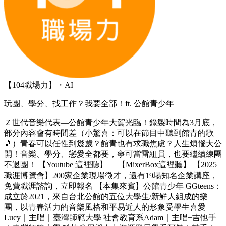
【104職場力】・AI
玩團、學分、找工作？我要全部！ft. 公館青少年
Ｚ世代音樂代表—公館青少年大駕光臨！錄製時間為3月底，
部分內容會有時間差（小驚喜：可以在節目中聽到館青的歌
🎵）青春可以任性到幾歲？館青也有求職焦慮？人生煩惱大公
開！音樂、學分、戀愛全都要，寧可當雷組員，也要繼續練團
不退團！ 【Youtube 這裡聽】 【MixerBox這裡聽】 【2025
職涯博覽會】200家企業現場徵才，還有19場知名企業講座，
免費職涯諮詢，立即報名 【本集來賓】公館青少年 GGteens：
成立於2021，來自台北公館的五位大學生/新鮮人組成的樂
團，以青春活力的音樂風格和平易近人的形象受學生喜愛
Lucy｜主唱｜臺灣師範大學 社會教育系Adam｜主唱+吉他手