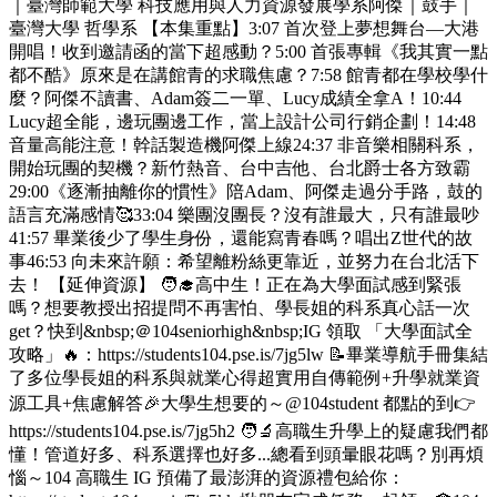
｜臺灣師範大學 科技應用與人力資源發展學系阿傑｜鼓手｜
臺灣大學 哲學系 【本集重點】3:07 首次登上夢想舞台—大港
開唱！收到邀請函的當下超感動？5:00 首張專輯《我其實一點
都不酷》原來是在講館青的求職焦慮？7:58 館青都在學校學什
麼？阿傑不讀書、Adam簽二一單、Lucy成績全拿A！10:44
Lucy超全能，邊玩團邊工作，當上設計公司行銷企劃！14:48
音量高能注意！幹話製造機阿傑上線24:37 非音樂相關科系，
開始玩團的契機？新竹熱音、台中吉他、台北爵士各方致霸
29:00《逐漸抽離你的慣性》陪Adam、阿傑走過分手路，鼓的
語言充滿感情🥰33:04 樂團沒團長？沒有誰最大，只有誰最吵
41:57 畢業後少了學生身份，還能寫青春嗎？唱出Z世代的故
事46:53 向未來許願：希望離粉絲更靠近，並努力在台北活下
去！ 【延伸資源】 🧑‍🎓高中生！正在為大學面試感到緊張
嗎？想要教授出招提問不再害怕、學長姐的科系真心話一次
get？快到&nbsp;＠104seniorhigh&nbsp;IG 領取 「大學面試全
攻略」🔥：https://students104.pse.is/7jg5lw 📝畢業導航手冊集結
了多位學長姐的科系與就業心得超實用自傳範例+升學就業資
源工具+焦慮解答🎉大學生想要的～@104student 都點的到👉
https://students104.pse.is/7jg5h2 🧑‍🔬高職生升學上的疑慮我們都
懂！管道好多、科系選擇也好多...總看到頭暈眼花嗎？別再煩
惱～104 高職生 IG 預備了最澎湃的資源禮包給你：