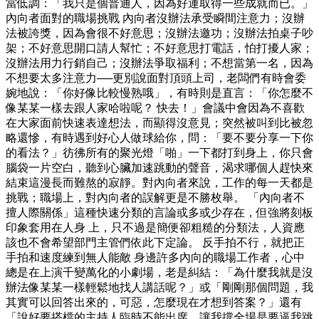
當低調：「我只是個普通人，因為好運取得一些成就而已。」
內向者面對的職場挑戰 內向者沒辦法承受瞬間注意力；沒辦
法被誇獎，因為會很不好意思；沒辦法邀功；沒辦法拍桌子吵
架；不好意思開口請人幫忙；不好意思打電話，怕打擾人家；
沒辦法用力行銷自己；沒辦法爭取福利；不想當第一名，因為
不想要太多注意力──更別說面對頂頭上司，老闆們有時會委
婉地說：「你好像比較慢熟哦」，有時則是直言：「你怎麼不
像某某一樣去跟人家哈啦呢？ 快去！」會議中會因為不喜歡
在大家面前快速表達想法，而顯得沒意見；突然被叫到比被忽
略還慘，有時遇到好心人做球給你，問：「要不要分享一下你
的看法？」彷彿所有的聚光燈「啪」一下都打到身上，你只會
腦袋一片空白，聽到心臟加速跳動的聲音，渴求哪個人趕快來
結束這漫長而難熬的寂靜。對內向者來說，工作的每一天都是
挑戰；職場上，對內向者的誤解更是不勝枚舉。 「內向者不
擅人際關係」這種快速分類的言論或多或少存在，但強將刻板
印象套用在人身 上，只不過是簡便卻粗糙的分類法，人資應
該也不會希望部門主管們依此下定論。 反手拍不行，就把正
手拍和速度練到無人能敵 身邊許多內向的職場工作者，心中
總是在上演千變萬化的小劇場，老是糾結：「為什麼我就是沒
辦法像某某一樣輕鬆地找人講話呢？」或「剛剛那個問題，我
其實可以回答出來的，可惡，怎麼現在才想到答案？」還有
「說好要搭檔的主持人臨時不能出席，讓我撐全場是要逼我跳