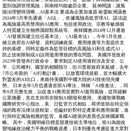
盟則強調管理風險，與南韓均能處罰企業。 延伸閱讀：讓風
險治理變得清晰…AI基本法 要成為企業加速器 歐盟歐洲議會
2024年3月率先通過「AI法」，依據風險高低管理AI。該法認
為風險最高而禁用的AI應用，包括使用政治、宗教等敏感個
人特質建立生物辨識歸類系統等。 南韓國會2024年12月通過
「AI發展與建立信任基本法」（AI基本法），今年1月生效，
確立政府在AI研發、資料訓練政策、應用推廣等方面提供支
持的基礎，同時定義作為監管目標的高風險AI和生成式AI，
防止技術限制或AI誤用濫用導致的潛在問題。 美國拜登政府
2023年曾發布行政命令，要求制定AI使用過程涉及安全、公
平、公民權利、國安的相關指引，但川普新政府未延續，去年
7月公布新的「AI行動計畫」，以放寬環境規範，並大幅擴大
對盟友的AI出口，來維持美國對中國大陸的AI技術領先優
勢。 日本去年5月也通過首部AI專法，簡稱「AI推進法」，同
年9月完整生效，以促進AI應用並應對AI濫用風險，從而緩解
公眾擔憂，意在支持而非限制AI開發和應用。 美國智庫戰略
國際研究中心指出，美、日監管方式相似，尋求借助在特定領
域的既有法律法規框架，也偏好針對特定產業和應用個案，進
行與特定風險相應的監管。各國AI政策的差異也反映國家戰
略。 其中，美國明確目標是競逐技術主導地位，視AI為能改
變地緣政治權力平衡的戰略資產，日本則優先考慮促進大眾對