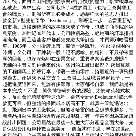
76年後，面對本田的激烈競爭與銀行貸款的壓力，哈雷機車差
點破產。為求生存，公司裁掉了4成的員工（包括工會與非工
會的職員）、刪減所有非必要成本，憑藉強大的意志力推出一
款全新V型雙缸引擎「Evolution」。靠著這一步，哈雷重新站
穩市場。這段逆轉勝的故事後來成了傳奇，也成了商學院的經
典案例。20世紀80年代末，公司轉虧為盈，經銷商的訂單排得
滿滿滿，而且這些客戶都必須先繳大筆訂金，才買得到哈雷機
車。1986年，公司掛牌上市，股價一路飆升。 在那段艱困的
時期，全公司上下練就一股「絕不認輸」的精神，不只帶來豐
厚的回報，也深深烙印在企業文化。重要專案落後怎麼辦？
老練的主管立刻跳進來解決。賓州的工廠出狀況？ 密爾瓦基
的工程師馬上拎著行李，帶著一整箱零件，搭最近的一班飛機
趕過去。產線來不及交貨？ 工會員工以及職員捲起袖子，一
起把進度追回來。無論有多艱難，大家都很自豪：我們就是有
本事完成！ 不過，就像博德研究所的經驗，太依賴英雄式救
火，反而會拖垮關鍵營運流程。雖然全新的Evolution引擎比舊
款更可靠，但整體的保固成本居高不下。就算主管能迅速出
動，飛到出事的工廠救急，但隨著哈雷的產品線越來越多，把
新產品推向生產線的過程越來越混亂。有一年甚至因為車尾燈
設計出問題，公司居然在最後一刻把大部分產品全面大修，光
是保固費用就燒掉數百萬美元。 前面就有提過，早在20世紀
90年代初，哈雷高層主管便委託外部人員檢討公司的產品開發