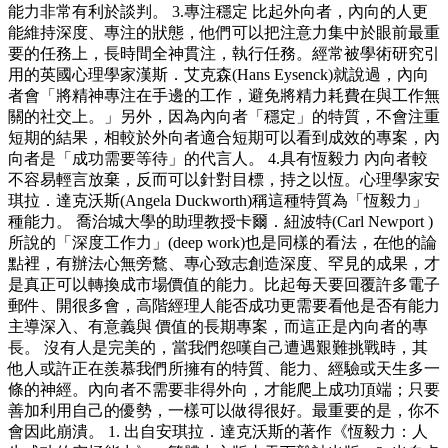
能力非常有利於談判。 3.專注穩定 比起外向者，內向的人更
能維持深度、專注的狀態，他們可以把注意力集中於眼前最重
要的任務上，長時間全神貫注，執行任務。經常被學術研究引
用的英國心理學家漢斯．艾克森(Hans Eysenck)就說過，內向
者會「將精神專注在手邊的工作，避免將精力耗費在與工作無
關的社交上。」另外，因為內向者「穩定」的特質，不會注重
短期的結果，相較於外向者適合短期可以看到成效的專案，內
向者是「成功需要等待」的代言人。 4.具有恆毅力 內向者較
不容易輕言放棄，反而可以針對目標，持之以恆。心理學家安
琪拉．達克沃斯(Angela Duckworth)稱這種特質為「恆毅力」
種能力。 喬治城大學的助理教授卡爾．紐波特(Carl Newport )
所說的「深度工作力」(deep work)也是同樣的看法，在他的論
點裡，有辦法心無旁鶩、專心致志創造深度、罕見的成果，才
是真正可以轉換成市場價值的能力。比起每天要回覆許多電子
郵件、開很多會，高階經理人能否成功更需要看他是否有能力
主導深入、有意義與 價值的長期專案，而這正是內向者的專
長。 沒有人是完美的，當我們怨嘆自己遭遇艱難挑戰時，其
他人或許正在羨慕我們所擁有的特質、能力、經驗或天生多一
條的神經。內向者不需要非得外向，才能爬上成功頂端；只要
善加利用自己的優勢，一樣可以做得很好。最重要的是，你不
會因此崩潰。 1. 出自安琪拉．達克沃斯的著作《恆毅力：人