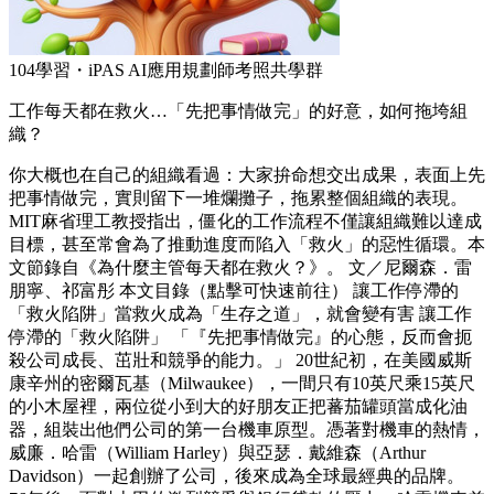
104學習・iPAS AI應用規劃師考照共學群
工作每天都在救火…「先把事情做完」的好意，如何拖垮組
織？
你大概也在自己的組織看過：大家拚命想交出成果，表面上先
把事情做完，實則留下一堆爛攤子，拖累整個組織的表現。
MIT麻省理工教授指出，僵化的工作流程不僅讓組織難以達成
目標，甚至常會為了推動進度而陷入「救火」的惡性循環。本
文節錄自《為什麼主管每天都在救火？》。 文／尼爾森．雷
朋寧、祁富彤 本文目錄（點擊可快速前往） 讓工作停滯的
「救火陷阱」當救火成為「生存之道」，就會變有害 讓工作
停滯的「救火陷阱」 「『先把事情做完』的心態，反而會扼
殺公司成長、茁壯和競爭的能力。」 20世紀初，在美國威斯
康辛州的密爾瓦基（Milwaukee），一間只有10英尺乘15英尺
的小木屋裡，兩位從小到大的好朋友正把蕃茄罐頭當成化油
器，組裝出他們公司的第一台機車原型。憑著對機車的熱情，
威廉．哈雷（William Harley）與亞瑟．戴維森（Arthur
Davidson）一起創辦了公司，後來成為全球最經典的品牌。