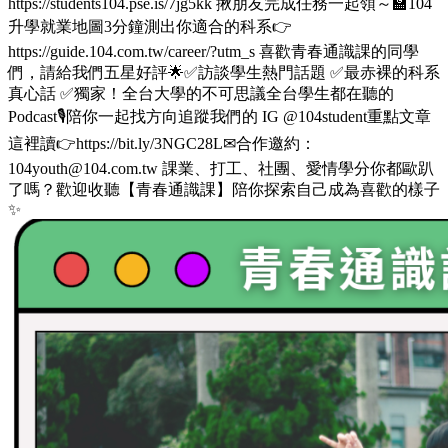
https://students104.pse.is/7jg5kk 揪朋友完成任務一起領～🏫104
升學就業地圖3分鐘測出你適合的科系👉
https://guide.104.com.tw/career/?utm_s 喜歡青春通識課的同學
們，請給我們五星好評🌟✅訪談學生熱門話題 ✅最赤裸的科系
真心話 ✅獨家！全台大學的不可思議全台學生都在聽的
Podcast🎙️陪你一起找方向追蹤我們的 IG @104student重點文章
這裡讀👉https://bit.ly/3NGC28L✉合作邀約：
104youth@104.com.tw 課業、打工、社團、愛情學分你都歐趴
了嗎？歡迎收聽【青春通識課】陪你探索自己成為喜歡的樣子
✨