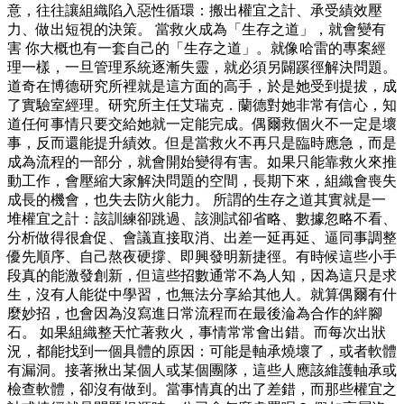
意，往往讓組織陷入惡性循環：搬出權宜之計、承受績效壓
力、做出短視的決策。 當救火成為「生存之道」，就會變有
害 你大概也有一套自己的「生存之道」。就像哈雷的專案經
理一樣，一旦管理系統逐漸失靈，就必須另闢蹊徑解決問題。
道奇在博德研究所裡就是這方面的高手，於是她受到提拔，成
了實驗室經理。研究所主任艾瑞克．蘭德對她非常有信心，知
道任何事情只要交給她就一定能完成。偶爾救個火不一定是壞
事，反而還能提升績效。但是當救火不再只是臨時應急，而是
成為流程的一部分，就會開始變得有害。如果只能靠救火來推
動工作，會壓縮大家解決問題的空間，長期下來，組織會喪失
成長的機會，也失去防火能力。 所謂的生存之道其實就是一
堆權宜之計：該訓練卻跳過、該測試卻省略、數據忽略不看、
分析做得很倉促、會議直接取消、出差一延再延、逼同事調整
優先順序、自己熬夜硬撐、即興發明新捷徑。有時候這些小手
段真的能激發創新，但這些招數通常不為人知，因為這只是求
生，沒有人能從中學習，也無法分享給其他人。就算偶爾有什
麼妙招，也會因為沒寫進日常流程而在最後淪為合作的絆腳
石。 如果組織整天忙著救火，事情常常會出錯。而每次出狀
況，都能找到一個具體的原因：可能是軸承燒壞了，或者軟體
有漏洞。接著揪出某個人或某個團隊，這些人應該維護軸承或
檢查軟體，卻沒有做到。當事情真的出了差錯，而那些權宜之