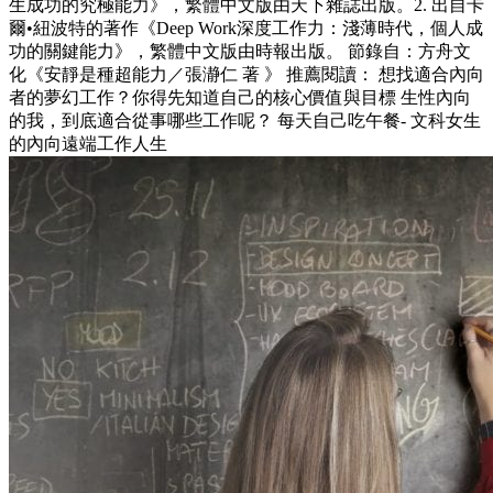
生成功的究極能力》，繁體中文版由天下雜誌出版。2. 出自卡
爾•紐波特的著作《Deep Work深度工作力：淺薄時代，個人成
功的關鍵能力》，繁體中文版由時報出版。 節錄自：方舟文
化《安靜是種超能力／張瀞仁 著 》 推薦閱讀： 想找適合內向
者的夢幻工作？你得先知道自己的核心價值與目標 生性內向
的我，到底適合從事哪些工作呢？ 每天自己吃午餐- 文科女生
的內向遠端工作人生