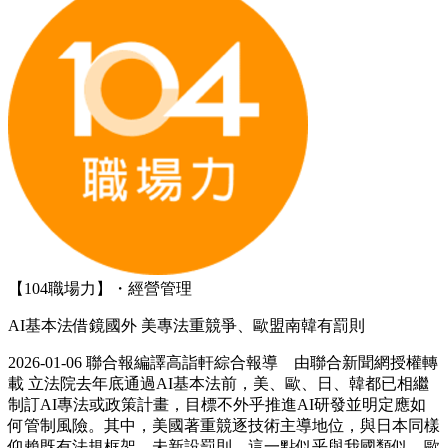
【104職場力】・經營管理
AI基本法借鏡國外 美專法重競爭、歐盟南韓有罰則
2026-01-06 聯合報編譯高詣軒綜合報導 由聯合新聞網授權轉
載 立法院去年底通過AI基本法前，美、歐、日、韓都已相繼
制訂AI專法或政策計畫，目標不外乎推進AI研發並明定應如
何管制風險。其中，美國著重競逐技術主導地位，與日本同樣
仰賴既有法規框架，未新設罰則，這一點似乎與我國類似。歐