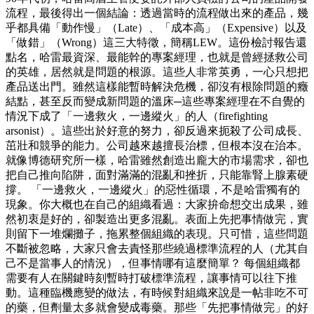
流程，最後得出一個結論：透過當時的流程做出來的產品，幾
乎都具備「動作慢」（Late）、「成本高」（Expensive）以及
「做錯」（Wrong）這三大特徵，簡稱LEW。這份檢討報告還
點名，哈雷最資深、最能幹的專案經理，也就是曾經拯救公司
的英雄，居然就是問題的根源。這些人非常英勇，一心只想把
產品送出門。雖然這樣能暫時解決危機，卻沒有根除問題的癥
結點，甚至反而變成新問題的溫床─這些專案經理在不自覺的
情況下成了「一邊救火，一邊縱火」的人（firefighting
arsonist）。這些出於好意的努力，卻反過來扼殺了公司成長、
茁壯和競爭的能力。公司越來越擅長治標，但根本沒在治本。
就像博德研究所一樣，哈雷雖然創造出龐大的市場需求，卻也
把自己推向陷阱，面對滿滿的混亂和挫折，只能靠腎上腺素硬
撐。 「一邊救火，一邊縱火」的惡性循環，不是哈雷獨有的
現象。你大概也在自己的組織看過：大家拚命想交出成果，雖
然初衷是好的，卻製造出更多混亂。表面上先把事情做完，實
則留下一堆爛攤子，拖累整個組織的表現。只可惜，這些問題
不斷被忽略，大家只會去責怪那些繞過標準流程的人（尤其自
己不是當事人的情況），但事情哪有這麼簡單？ 每個組織都
需要有人在關鍵時刻暫時打破標準流程，讓事情可以往下推
動。這種臨機應變的做法，有時候對組織來說是一帖非吃不可
的藥，但劑量太多就會變成毒藥。那些「先把事情做完」的好