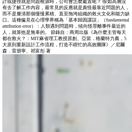
計或捷徑就是問題根源時，公司會怎麼處置呢？ 假如高層沒
有去了解工作內容，最常見的反應就是責怪最靠近問題的人，
而不是釐清那個慢慢累積、直至拖垮組織的救火文化和能力缺
口。這種偏見在心理學界稱為「基本歸因謬誤」（fundamental
attribution error）：人類遇到問題時，傾向怪罪離事件最近的
人，就算他是無辜的。 節錄自：商周出版《為什麼主管每天
都在救火？：MIT麻省理工教授原創、亞當．格蘭特力薦，5
大原則重新設計工作流程，打造不瞎忙的高效團隊》／尼爾
森．雷朋寧、祁富彤 著