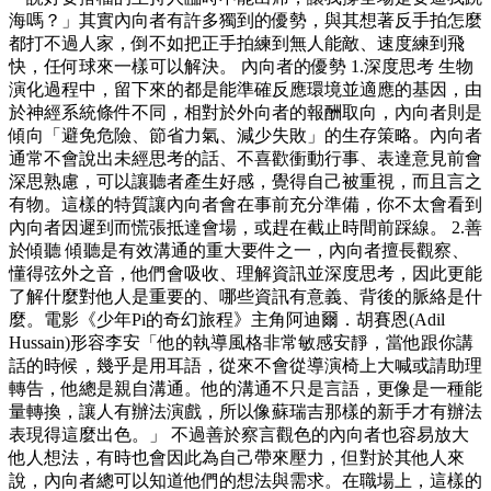
海嗎？」其實內向者有許多獨到的優勢，與其想著反手拍怎麼
都打不過人家，倒不如把正手拍練到無人能敵、速度練到飛
快，任何球來一樣可以解決。 內向者的優勢 1.深度思考 生物
演化過程中，留下來的都是能準確反應環境並適應的基因，由
於神經系統條件不同，相對於外向者的報酬取向，內向者則是
傾向「避免危險、節省力氣、減少失敗」的生存策略。內向者
通常不會說出未經思考的話、不喜歡衝動行事、表達意見前會
深思熟慮，可以讓聽者產生好感，覺得自己被重視，而且言之
有物。這樣的特質讓內向者會在事前充分準備，你不太會看到
內向者因遲到而慌張抵達會場，或趕在截止時間前踩線。 2.善
於傾聽 傾聽是有效溝通的重大要件之一，內向者擅長觀察、
懂得弦外之音，他們會吸收、理解資訊並深度思考，因此更能
了解什麼對他人是重要的、哪些資訊有意義、背後的脈絡是什
麼。電影《少年Pi的奇幻旅程》主角阿迪爾．胡賽恩(Adil
Hussain)形容李安「他的執導風格非常敏感安靜，當他跟你講
話的時候，幾乎是用耳語，從來不會從導演椅上大喊或請助理
轉告，他總是親自溝通。他的溝通不只是言語，更像是一種能
量轉換，讓人有辦法演戲，所以像蘇瑞吉那樣的新手才有辦法
表現得這麼出色。」 不過善於察言觀色的內向者也容易放大
他人想法，有時也會因此為自己帶來壓力，但對於其他人來
說，內向者總可以知道他們的想法與需求。在職場上，這樣的