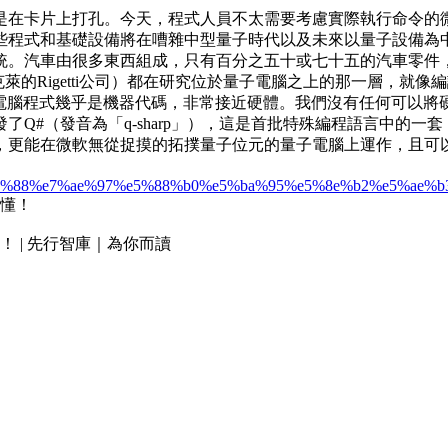
是在卡片上打孔。今天，程式人員不太需要考慮實際執行命令的
些程式和基礎設備將在嘈雜中型量子時代以及未來以量子設備為
統。汽車由很多東西組成，只有百分之五十或七十五的汽車零件
伯克萊的Rigetti公司）都在研究位於量子電腦之上的那一層，就
量子電腦程式幾乎是機器代碼，非常接近硬體。我們沒有任何可以將
Q#（發音為「q-sharp」），這是首批特殊編程語言中的
，更能在微軟無從捉摸的拓撲量子位元的量子電腦上運作，且可
90%e8%a8%88%e7%ae%97%e5%88%b0%e5%ba%95%e5%8e%b2%e5
 | 先行智庫｜為你而讀