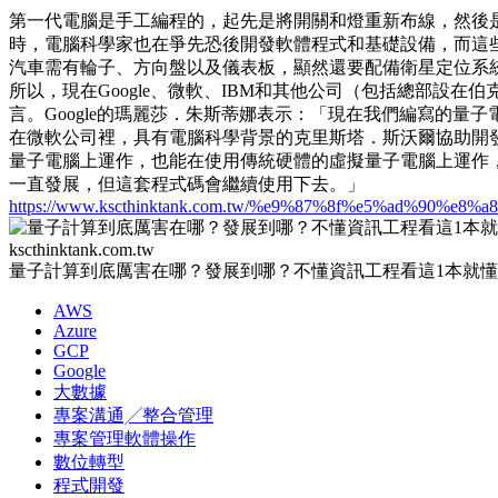
第一代電腦是手工編程的，起先是將開關和燈重新布線，然後
時，電腦科學家也在爭先恐後開發軟體程式和基礎設備，而這
汽車需有輪子、方向盤以及儀表板，顯然還要配備衛星定位系
所以，現在Google、微軟、IBM和其他公司（包括總部設在
言。Google的瑪麗莎．朱斯蒂娜表示：「現在我們編寫的
在微軟公司裡，具有電腦科學背景的克里斯塔．斯沃爾協助開發了
量子電腦上運作，也能在使用傳統硬體的虛擬量子電腦上運作
一直發展，但這套程式碼會繼續使用下去。」
https://www.kscthinktank.com.tw/%e9%87%8f%e5%ad%
kscthinktank.com.tw
量子計算到底厲害在哪？發展到哪？不懂資訊工程看這1本就懂！
AWS
Azure
GCP
Google
大數據
專案溝通╱整合管理
專案管理軟體操作
數位轉型
程式開發