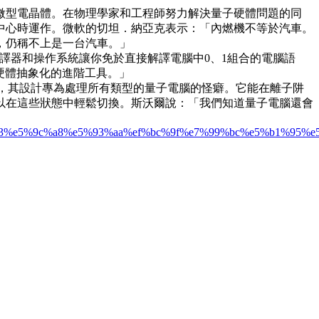
微型電晶體。在物理學家和工程師努力解決量子硬體問題的同
中心時運作。微軟的切坦．納亞克表示：「內燃機不等於汽車。
，仍稱不上是一台汽車。」
像編譯器和操作系統讓你免於直接解譯電腦中0、1組合的電腦語
硬體抽象化的進階工具。」
一套，其設計專為處理所有類型的量子電腦的怪癖。它能在離子阱
以在這些狀態中輕鬆切換。斯沃爾說：「我們知道量子電腦還會
%ae%b3%e5%9c%a8%e5%93%aa%ef%bc%9f%e7%99%bc%e5%b1%9