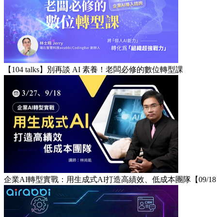
【104 talks】別再談 AI 素養！老闆必修的數位轉型課​
企業AI轉型實戰：用生成式AI打造高績效、低成本團隊【09/1