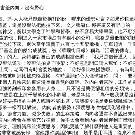
羞內向 ≠ 沒有野心
者、I型人大概只能處於挨打的份，哪來的優勢可言？如果你也
監，還是沒辦法把他拉下來。 文／張瀞仁 極害羞又有野心的「
當神父，所以大學念了神學和哲學。好不容易大學畢業，他不顧
五歲的他，剛進入一家市場占有率很小的公司，職務是最低階的飛
把他拉下來。退休當年還賣了八百七十五架飛機，訂單超過一千億
得飛行俱樂部基金會的傑出成就獎，被《華爾街日報》稱為「活著的傳
」的人。萊特卻對自己的成績相當低調：「我只是個普通人，因
沒辦法邀功；沒辦法拍桌子吵架；不好意思開口請人幫忙；不好
頭上司，老闆們有時會委婉地說：「你好像比較慢熟哦」，有時則
突然被叫到比被忽略還慘，有時遇到好心人做球給你，問：「要
哪個人趕快來結束這漫長而難熬的寂靜。對內向者來說，工作的
強將刻板印象套用在人身 上，只不過是簡便卻粗糙的分類法，
心中總是在上演千變萬化的小劇場，老是糾結：「為什麼我就是沒
說好要搭檔的主持人臨時不能出席，讓我撐全場是要逼我跳海嗎
來一樣可以解決。 內向者的優勢 1.深度思考 生物演化過程
險、節省力氣、減少失敗」的生存策略。內向者通常不會說出未
內向者會在事前充分準備，你不太會看到內向者因遲到而慌張抵達
吸收、理解資訊並深度思考，因此更能了解什麼對他人是重要的、
他的執導風格非常敏感安靜，當他跟你講話的時候，幾乎是用耳語，