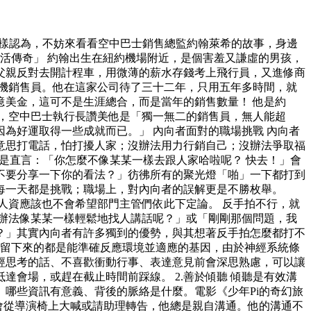
這樣認為，不妨來看看空中巴士銷售總監約翰萊希的故事，身邊
活傳奇」 約翰出生在紐約機場附近，是個害羞又謙虛的男孩，
父親反對去開計程車，用微薄的薪水存錢考上飛行員，又進修商
機銷售員。他在這家公司待了三十二年，只用五年多時間，就
美金，這可不是生涯總合，而是當年的銷售數量！ 他是約
奇」，空中巴士執行長讚美他是「獨一無二的銷售員，無人能超
為好運取得一些成就而已。」 內向者面對的職場挑戰 內向者
意思打電話，怕打擾人家；沒辦法用力行銷自己；沒辦法爭取福
是直言：「你怎麼不像某某一樣去跟人家哈啦呢？ 快去！」會
不要分享一下你的看法？」彷彿所有的聚光燈「啪」一下都打到
每一天都是挑戰；職場上，對內向者的誤解更是不勝枚舉。
人資應該也不會希望部門主管們依此下定論。 反手拍不行，就
辦法像某某一樣輕鬆地找人講話呢？」或「剛剛那個問題，我
？」其實內向者有許多獨到的優勢，與其想著反手拍怎麼都打不
中，留下來的都是能準確反應環境並適應的基因，由於神經系統條
經思考的話、不喜歡衝動行事、表達意見前會深思熟慮，可以讓
會場，或趕在截止時間前踩線。 2.善於傾聽 傾聽是有效溝
哪些資訊有意義、背後的脈絡是什麼。電影《少年Pi的奇幻旅
從來不會從導演椅上大喊或請助理轉告，他總是親自溝通。他的溝通不