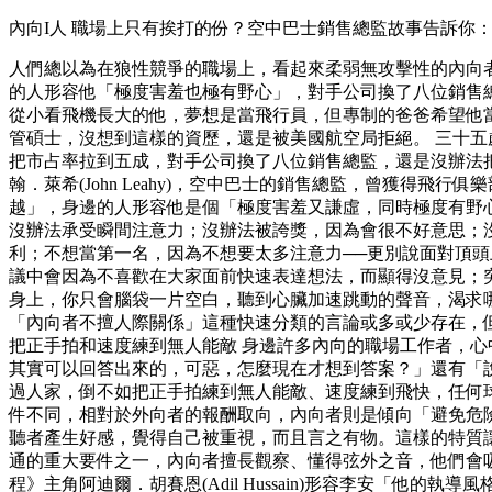
內向I人 職場上只有挨打的份？空中巴士銷售總監故事告訴你：害
人們總以為在狼性競爭的職場上，看起來柔弱無攻擊性的內向
的人形容他「極度害羞也極有野心」，對手公司換了八位銷售總
從小看飛機長大的他，夢想是當飛行員，但專制的爸爸希望他
管碩士，沒想到這樣的資歷，還是被美國航空局拒絕。 三十
把市占率拉到五成，對手公司換了八位銷售總監，還是沒辦法
翰．萊希(John Leahy)，空中巴士的銷售總監，曾獲
越」，身邊的人形容他是個「極度害羞又謙虛，同時極度有野心
沒辦法承受瞬間注意力；沒辦法被誇獎，因為會很不好意思；
利；不想當第一名，因為不想要太多注意力──更別說面對頂
議中會因為不喜歡在大家面前快速表達想法，而顯得沒意見；
身上，你只會腦袋一片空白，聽到心臟加速跳動的聲音，渴求
「內向者不擅人際關係」這種快速分類的言論或多或少存在，但
把正手拍和速度練到無人能敵 身邊許多內向的職場工作者，
其實可以回答出來的，可惡，怎麼現在才想到答案？」還有「
過人家，倒不如把正手拍練到無人能敵、速度練到飛快，任何球
件不同，相對於外向者的報酬取向，內向者則是傾向「避免危
聽者產生好感，覺得自己被重視，而且言之有物。這樣的特質讓
通的重大要件之一，內向者擅長觀察、懂得弦外之音，他們會
程》主角阿迪爾．胡賽恩(Adil Hussain)形容李安「