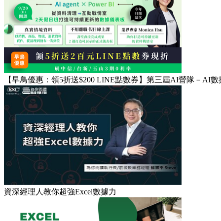
【早鳥優惠：領5折送$200 LINE點數券】第三屆AI營隊－AI數
資深經理人教你超強Excel數據力