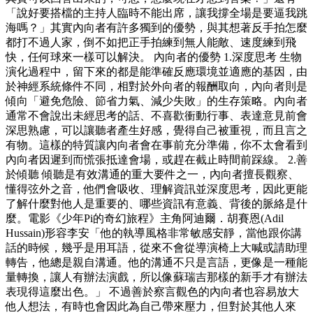
「說好要搭檔的主持人臨時不能出席，讓我撐全場是要逼我跳
海嗎？」其實內向者有許多獨到的優勢，與其想著反手拍怎麼
都打不過人家，倒不如把正手拍練到無人能敵、速度練到飛
快，任何球來一樣可以解決。 內向者的優勢 1.深度思考 生物
演化過程中，留下來的都是能準確反應環境並適應的基因，由
於神經系統條件不同，相對於外向者的報酬取向，內向者則是
傾向「避免危險、節省力氣、減少失敗」的生存策略。內向者
通常不會說出未經思考的話、不喜歡衝動行事、表達意見前會
深思熟慮，可以讓聽者產生好感，覺得自己被重視，而且言之
有物。這樣的特質讓內向者會在事前充分準備，你不太會看到
內向者因遲到而慌張抵達會場，或趕在截止時間前踩線。 2.善
於傾聽 傾聽是有效溝通的重大要件之一，內向者擅長觀察、
懂得弦外之音，他們會吸收、理解資訊並深度思考，因此更能
了解什麼對他人是重要的、哪些資訊有意義、背後的脈絡是什
麼。電影《少年Pi的奇幻旅程》主角阿迪爾．胡賽恩(Adil
Hussain)形容李安「他的執導風格非常敏感安靜，當他跟你講
話的時候，幾乎是用耳語，從來不會從導演椅上大喊或請助理
轉告，他總是親自溝通。他的溝通不只是言語，更像是一種能
量轉換，讓人有辦法演戲，所以像蘇瑞吉那樣的新手才有辦法
表現得這麼出色。」 不過善於察言觀色的內向者也容易放大
他人想法，有時也會因此為自己帶來壓力，但對於其他人來