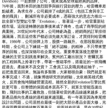
Davidson）一起創辦了公司，後來成為全球最經典的品牌。
76年後，面對本田的激烈競爭與銀行貸款的壓力，哈雷機車差
點破產。為求生存，公司裁掉了4成的員工（包括工會與非工
會的職員）、刪減所有非必要成本，憑藉強大的意志力推出一
款全新V型雙缸引擎「Evolution」。靠著這一步，哈雷重新站
穩市場。這段逆轉勝的故事後來成了傳奇，也成了商學院的經
典案例。20世紀80年代末，公司轉虧為盈，經銷商的訂單排得
滿滿滿，而且這些客戶都必須先繳大筆訂金，才買得到哈雷機
車。1986年，公司掛牌上市，股價一路飆升。 在那段艱困的
時期，全公司上下練就一股「絕不認輸」的精神，不只帶來豐
厚的回報，也深深烙印在企業文化。重要專案落後怎麼辦？
老練的主管立刻跳進來解決。賓州的工廠出狀況？ 密爾瓦基
的工程師馬上拎著行李，帶著一整箱零件，搭最近的一班飛機
趕過去。產線來不及交貨？ 工會員工以及職員捲起袖子，一
起把進度追回來。無論有多艱難，大家都很自豪：我們就是有
本事完成！ 不過，就像博德研究所的經驗，太依賴英雄式救
火，反而會拖垮關鍵營運流程。雖然全新的Evolution引擎比舊
款更可靠，但整體的保固成本居高不下。就算主管能迅速出
動，飛到出事的工廠救急，但隨著哈雷的產品線越來越多，把
新產品推向生產線的過程越來越混亂。有一年甚至因為車尾燈
設計出問題，公司居然在最後一刻把大部分產品全面大修，光
是保固費用就燒掉數百萬美元。 前面就有提過，早在20世紀