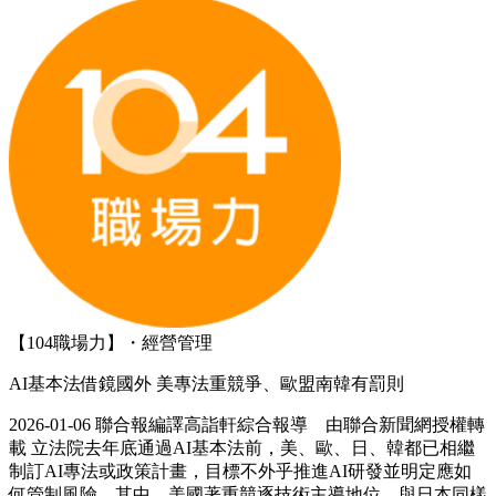
【104職場力】・經營管理
AI基本法借鏡國外 美專法重競爭、歐盟南韓有罰則
2026-01-06 聯合報編譯高詣軒綜合報導 由聯合新聞網授權轉
載 立法院去年底通過AI基本法前，美、歐、日、韓都已相繼
制訂AI專法或政策計畫，目標不外乎推進AI研發並明定應如
何管制風險。其中，美國著重競逐技術主導地位，與日本同樣