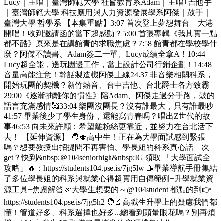
Lucy｜主唱｜臺灣師範大學 社會教育系Adam｜主唱+吉他手
｜臺灣師範大學 科技應用與人力資源發展學系阿傑｜鼓手｜
臺灣大學 哲學系 【本集重點】3:07 首次登上夢想舞台—大港
開唱！收到邀請函的當下超感動？5:00 首張專輯《我其實一點
都不酷》原來是在講館青的求職焦慮？7:58 館青都在學校學什
麼？阿傑不讀書、Adam簽二一單、Lucy成績全拿A！10:44
Lucy超全能，邊玩團邊工作，當上設計公司行銷企劃！14:48
音量高能注意！幹話製造機阿傑上線24:37 非音樂相關科系，
開始玩團的契機？新竹熱音、台中吉他、台北爵士各方致霸
29:00《逐漸抽離你的慣性》陪Adam、阿傑走過分手路，鼓的
語言充滿感情🥰33:04 樂團沒團長？沒有誰最大，只有誰最吵
41:57 畢業後少了學生身份，還能寫青春嗎？唱出Z世代的故
事46:53 向未來許願：希望離粉絲更靠近，並努力在台北活下
去！ 【延伸資源】 🧑‍🎓高中生！正在為大學面試感到緊張
嗎？想要教授出招提問不再害怕、學長姐的科系真心話一次
get？快到&nbsp;＠104seniorhigh&nbsp;IG 領取 「大學面試全
攻略」🔥：https://students104.pse.is/7jg5lw 📝畢業導航手冊集結
了多位學長姐的科系與就業心得超實用自傳範例+升學就業資
源工具+焦慮解答🎉大學生想要的～@104student 都點的到👉
https://students104.pse.is/7jg5h2 🧑‍🔬高職生升學上的疑慮我們都
懂！管道好多、科系選擇也好多...總看到頭暈眼花嗎？別再煩