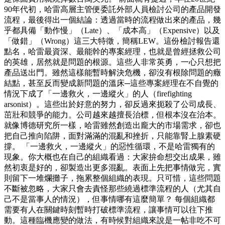
90年代初，哈雷高層主管便委託外部人員檢討公司的產品開發
流程，最後得出一個結論：透過當時的流程做出來的產品，幾
乎都具備「動作慢」（Late）、「成本高」（Expensive）以及
「做錯」（Wrong）這三大特徵，簡稱LEW。這份檢討報告還
點名，哈雷最資深、最能幹的專案經理，也就是曾經拯救公司
的英雄，居然就是問題的根源。這些人非常英勇，一心只想把
產品送出門。雖然這樣能暫時解決危機，卻沒有根除問題的癥
結點，甚至反而變成新問題的溫床─這些專案經理在不自覺的
情況下成了「一邊救火，一邊縱火」的人（firefighting
arsonist）。這些出於好意的努力，卻反過來扼殺了公司成長、
茁壯和競爭的能力。公司越來越擅長治標，但根本沒在治本。
就像博德研究所一樣，哈雷雖然創造出龐大的市場需求，卻也
把自己推向陷阱，面對滿滿的混亂和挫折，只能靠腎上腺素硬
撐。 「一邊救火，一邊縱火」的惡性循環，不是哈雷獨有的
現象。你大概也在自己的組織看過：大家拚命想交出成果，雖
然初衷是好的，卻製造出更多混亂。表面上先把事情做完，實
則留下一堆爛攤子，拖累整個組織的表現。只可惜，這些問題
不斷被忽略，大家只會去責怪那些繞過標準流程的人（尤其自
己不是當事人的情況），但事情哪有這麼簡單？ 每個組織都
需要有人在關鍵時刻暫時打破標準流程，讓事情可以往下推
動。這種臨機應變的做法，有時候對組織來說是一帖非吃不可