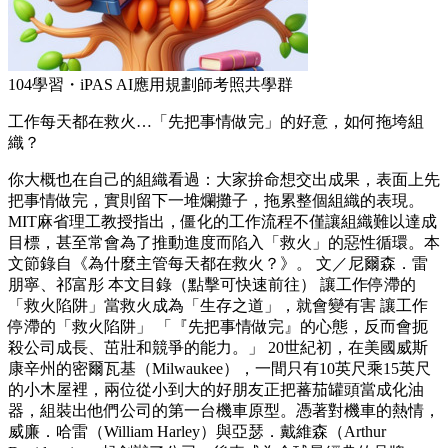
104學習・iPAS AI應用規劃師考照共學群
工作每天都在救火…「先把事情做完」的好意，如何拖垮組
織？
你大概也在自己的組織看過：大家拚命想交出成果，表面上先
把事情做完，實則留下一堆爛攤子，拖累整個組織的表現。
MIT麻省理工教授指出，僵化的工作流程不僅讓組織難以達成
目標，甚至常會為了推動進度而陷入「救火」的惡性循環。本
文節錄自《為什麼主管每天都在救火？》。 文／尼爾森．雷
朋寧、祁富彤 本文目錄（點擊可快速前往） 讓工作停滯的
「救火陷阱」當救火成為「生存之道」，就會變有害 讓工作
停滯的「救火陷阱」 「『先把事情做完』的心態，反而會扼
殺公司成長、茁壯和競爭的能力。」 20世紀初，在美國威斯
康辛州的密爾瓦基（Milwaukee），一間只有10英尺乘15英尺
的小木屋裡，兩位從小到大的好朋友正把蕃茄罐頭當成化油
器，組裝出他們公司的第一台機車原型。憑著對機車的熱情，
威廉．哈雷（William Harley）與亞瑟．戴維森（Arthur