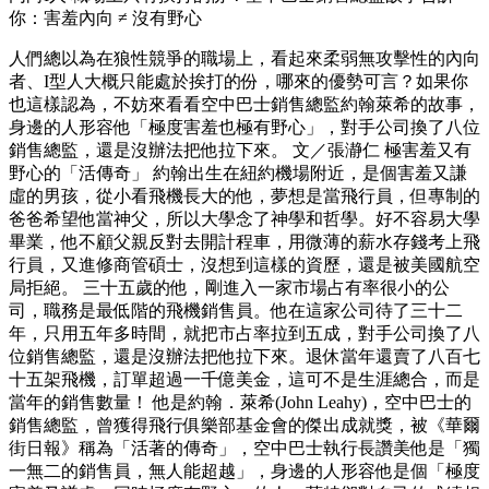
你：害羞內向 ≠ 沒有野心
人們總以為在狼性競爭的職場上，看起來柔弱無攻擊性的內向
者、I型人大概只能處於挨打的份，哪來的優勢可言？如果你
也這樣認為，不妨來看看空中巴士銷售總監約翰萊希的故事，
身邊的人形容他「極度害羞也極有野心」，對手公司換了八位
銷售總監，還是沒辦法把他拉下來。 文／張瀞仁 極害羞又有
野心的「活傳奇」 約翰出生在紐約機場附近，是個害羞又謙
虛的男孩，從小看飛機長大的他，夢想是當飛行員，但專制的
爸爸希望他當神父，所以大學念了神學和哲學。好不容易大學
畢業，他不顧父親反對去開計程車，用微薄的薪水存錢考上飛
行員，又進修商管碩士，沒想到這樣的資歷，還是被美國航空
局拒絕。 三十五歲的他，剛進入一家市場占有率很小的公
司，職務是最低階的飛機銷售員。他在這家公司待了三十二
年，只用五年多時間，就把市占率拉到五成，對手公司換了八
位銷售總監，還是沒辦法把他拉下來。退休當年還賣了八百七
十五架飛機，訂單超過一千億美金，這可不是生涯總合，而是
當年的銷售數量！ 他是約翰．萊希(John Leahy)，空中巴士的
銷售總監，曾獲得飛行俱樂部基金會的傑出成就獎，被《華爾
街日報》稱為「活著的傳奇」，空中巴士執行長讚美他是「獨
一無二的銷售員，無人能超越」，身邊的人形容他是個「極度