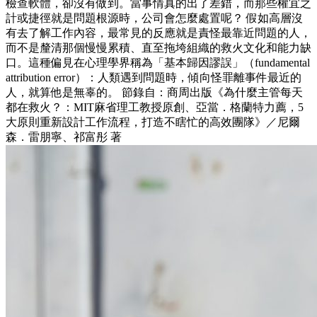
檢查軟體，卻沒有做到。當事情真的出了差錯，而那些權宜之
計或捷徑就是問題根源時，公司會怎麼處置呢？ 假如高層沒
有去了解工作內容，最常見的反應就是責怪最靠近問題的人，
而不是釐清那個慢慢累積、直至拖垮組織的救火文化和能力缺
口。這種偏見在心理學界稱為「基本歸因謬誤」（fundamental
attribution error）：人類遇到問題時，傾向怪罪離事件最近的
人，就算他是無辜的。 節錄自：商周出版《為什麼主管每天
都在救火？：MIT麻省理工教授原創、亞當．格蘭特力薦，5
大原則重新設計工作流程，打造不瞎忙的高效團隊》／尼爾
森．雷朋寧、祁富彤 著