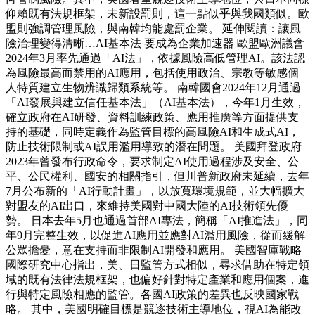
仰賴既有法規框架，未新設罰則，這一點似乎與我國類似。歐
盟則強調管理風險，與南韓均能處罰企業。 延伸閱讀：讓風
險治理變得清晰…AI基本法 要成為企業加速器 歐盟歐洲議會
2024年3月率先通過「AI法」，依據風險高低管理AI。該法認
為風險最高而禁用的AI應用，包括使用政治、宗教等敏感個
人特質建立生物辨識歸類系統等。 南韓國會2024年12月通過
「AI發展與建立信任基本法」（AI基本法），今年1月生效，
確立政府在AI研發、資料訓練政策、應用推廣等方面提供支
持的基礎，同時定義作為監管目標的高風險AI和生成式AI，
防止技術限制或AI誤用濫用導致的潛在問題。 美國拜登政府
2023年曾發布行政命令，要求制定AI使用過程涉及安全、公
平、公民權利、國安的相關指引，但川普新政府未延續，去年
7月公布新的「AI行動計畫」，以放寬環境規範，並大幅擴大
對盟友的AI出口，來維持美國對中國大陸的AI技術領先優
勢。 日本去年5月也通過首部AI專法，簡稱「AI推進法」，同
年9月完整生效，以促進AI應用並應對AI濫用風險，從而緩解
公眾擔憂，意在支持而非限制AI開發和應用。 美國智庫戰略
國際研究中心指出，美、日監管方式相似，尋求借助在特定領
域的既有法律法規框架，也偏好針對特定產業和應用個案，進
行與特定風險相應的監管。各國AI政策的差異也反映國家戰
略。 其中，美國明確目標是競逐技術主導地位，視AI為能改