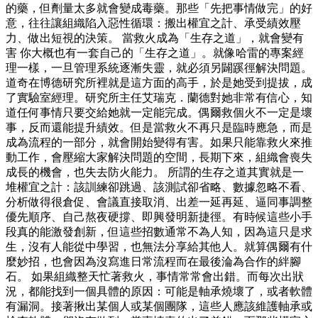
的藥，但劑量太多就會變成毒藥。那些「先把事情做完」的好
意，往往讓組織陷入惡性循環：搬出權宜之計、承受績效壓
力、做出短視的決策。 當救火成為「生存之道」，就會變有
害 你大概也有一套自己的「生存之道」。就像哈雷的專案經
理一樣，一旦管理系統逐漸失靈，就必須另闢蹊徑解決問題。
道奇在博德研究所裡就是這方面的高手，於是她受到提拔，成
了實驗室經理。研究所主任艾瑞克．蘭德對她非常有信心，知
道任何事情只要交給她就一定能完成。偶爾救個火不一定是壞
事，反而還能提升績效。但是當救火不再只是臨時應急，而是
成為流程的一部分，就會開始變得有害。如果只能靠救火來推
動工作，會壓縮大家解決問題的空間，長期下來，組織會喪失
成長的機會，也失去防火能力。 所謂的生存之道其實就是一
堆權宜之計：該訓練卻跳過、該測試卻省略、數據忽略不看、
分析做得很倉促、會議直接取消、出差一延再延、逼同事調整
優先順序、自己熬夜硬撐、即興發明新捷徑。有時候這些小手
段真的能激發創新，但這些招數通常不為人知，因為這只是求
生，沒有人能從中學習，也無法分享給其他人。就算偶爾有什
麼妙招，也會因為沒寫進日常流程而在最後淪為合作的絆腳
石。 如果組織整天忙著救火，事情常常會出錯。而每次出狀
況，都能找到一個具體的原因：可能是軸承燒壞了，或者軟體
有漏洞。接著揪出某個人或某個團隊，這些人應該維護軸承或