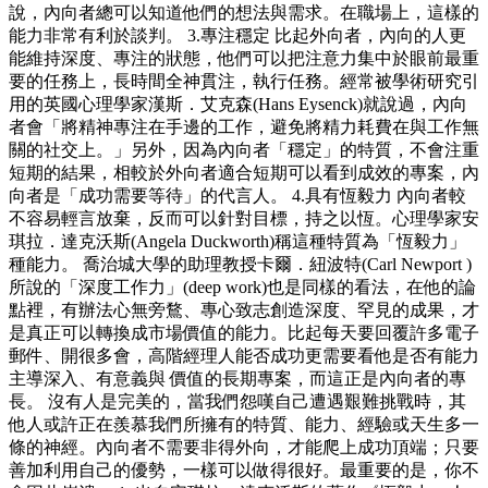
說，內向者總可以知道他們的想法與需求。在職場上，這樣的
能力非常有利於談判。 3.專注穩定 比起外向者，內向的人更
能維持深度、專注的狀態，他們可以把注意力集中於眼前最重
要的任務上，長時間全神貫注，執行任務。經常被學術研究引
用的英國心理學家漢斯．艾克森(Hans Eysenck)就說過，內向
者會「將精神專注在手邊的工作，避免將精力耗費在與工作無
關的社交上。」另外，因為內向者「穩定」的特質，不會注重
短期的結果，相較於外向者適合短期可以看到成效的專案，內
向者是「成功需要等待」的代言人。 4.具有恆毅力 內向者較
不容易輕言放棄，反而可以針對目標，持之以恆。心理學家安
琪拉．達克沃斯(Angela Duckworth)稱這種特質為「恆毅力」
種能力。 喬治城大學的助理教授卡爾．紐波特(Carl Newport )
所說的「深度工作力」(deep work)也是同樣的看法，在他的論
點裡，有辦法心無旁鶩、專心致志創造深度、罕見的成果，才
是真正可以轉換成市場價值的能力。比起每天要回覆許多電子
郵件、開很多會，高階經理人能否成功更需要看他是否有能力
主導深入、有意義與 價值的長期專案，而這正是內向者的專
長。 沒有人是完美的，當我們怨嘆自己遭遇艱難挑戰時，其
他人或許正在羨慕我們所擁有的特質、能力、經驗或天生多一
條的神經。內向者不需要非得外向，才能爬上成功頂端；只要
善加利用自己的優勢，一樣可以做得很好。最重要的是，你不