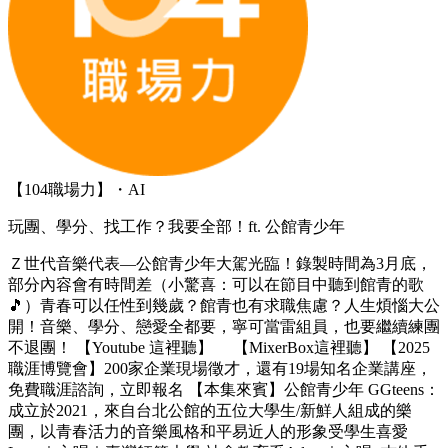
【104職場力】・AI
玩團、學分、找工作？我要全部！ft. 公館青少年
Ｚ世代音樂代表—公館青少年大駕光臨！錄製時間為3月底，
部分內容會有時間差（小驚喜：可以在節目中聽到館青的歌
🎵）青春可以任性到幾歲？館青也有求職焦慮？人生煩惱大公
開！音樂、學分、戀愛全都要，寧可當雷組員，也要繼續練團
不退團！ 【Youtube 這裡聽】 【MixerBox這裡聽】 【2025
職涯博覽會】200家企業現場徵才，還有19場知名企業講座，
免費職涯諮詢，立即報名 【本集來賓】公館青少年 GGteens：
成立於2021，來自台北公館的五位大學生/新鮮人組成的樂
團，以青春活力的音樂風格和平易近人的形象受學生喜愛