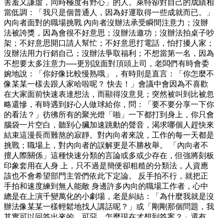
害羞又謙虛，同時極度有野心」的人。萊特卻對自己的成績相
當低調：「我只是個普通人，因為好運取得一些成就而已。」
內向者面對的職場挑戰 內向者沒辦法承受瞬間注意力；沒辦
法被誇獎，因為會很不好意思；沒辦法邀功；沒辦法拍桌子吵
架；不好意思開口請人幫忙；不好意思打電話，怕打擾人家；
沒辦法用力行銷自己；沒辦法爭取福利；不想當第一名，因為
不想要太多注意力──更別說面對頂頭上司，老闆們有時會委
婉地說：「你好像比較慢熟哦」，有時則是直言：「你怎麼不
像某某一樣去跟人家哈啦呢？ 快去！」會議中會因為不喜歡
在大家面前快速表達想法，而顯得沒意見；突然被叫到比被忽
略還慘，有時遇到好心人做球給你，問：「要不要分享一下你
的看法？」彷彿所有的聚光燈「啪」一下都打到身上，你只會
腦袋一片空白，聽到心臟加速跳動的聲音，渴求哪個人趕快來
結束這漫長而難熬的寂靜。對內向者來說，工作的每一天都是
挑戰；職場上，對內向者的誤解更是不勝枚舉。 「內向者不
擅人際關係」這種快速分類的言論或多或少存在，但強將刻板
印象套用在人身 上，只不過是簡便卻粗糙的分類法，人資應
該也不會希望部門主管們依此下定論。 反手拍不行，就把正
手拍和速度練到無人能敵 身邊許多內向的職場工作者，心中
總是在上演千變萬化的小劇場，老是糾結：「為什麼我就是沒
辦法像某某一樣輕鬆地找人講話呢？」或「剛剛那個問題，我
其實可以回答出來的，可惡，怎麼現在才想到答案？」還有