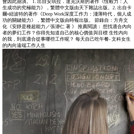
會因此崩潰。 1. 出自安琪拉．達克沃斯的著作《恆毅力：人
生成功的究極能力》，繁體中文版由天下雜誌出版。2. 出自卡
爾•紐波特的著作《Deep Work深度工作力：淺薄時代，個人成
功的關鍵能力》，繁體中文版由時報出版。 節錄自：方舟文
化《安靜是種超能力／張瀞仁 著 》 推薦閱讀： 想找適合內向
者的夢幻工作？你得先知道自己的核心價值與目標 生性內向
的我，到底適合從事哪些工作呢？ 每天自己吃午餐- 文科女生
的內向遠端工作人生