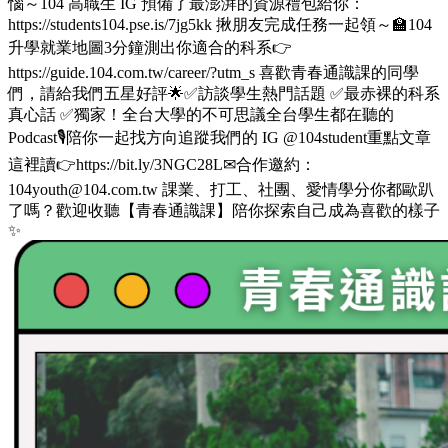
惱～104 高職生 IG 預備了最澎湃的資源禮包給你：
https://students104.pse.is/7jg5kk 揪朋友完成任務一起領～🏫104
升學就業地圖3分鐘測出你適合的科系👉
https://guide.104.com.tw/career/?utm_s 喜歡青春通識課的同學
們，請給我們五星好評🌟✅訪談學生熱門話題 ✅最赤裸的科系
真心話 ✅獨家！全台大學的不可思議全台學生都在聽的
Podcast🎙️陪你一起找方向追蹤我們的 IG @104student重點文章
這裡讀👉https://bit.ly/3NGC28L✉合作邀約：
104youth@104.com.tw 課業、打工、社團、愛情學分你都歐趴
了嗎？歡迎收聽【青春通識課】陪你探索自己成為喜歡的樣子
✨