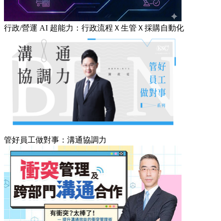
行政/營運 AI 超能力：行政流程Ｘ生管Ｘ採購自動化
管好員工做對事：溝通協調力