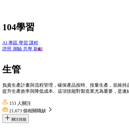
104學習
AI 專區
學習
課程
證照
測驗
共學
新知
生管
負責生產計畫與流程管理，確保產品按時、按量生產，並維持
提升生產效率與降低成本。這項技能對製造業尤為重要，是連
153
人關注
21,673
個相關職缺
關注技能