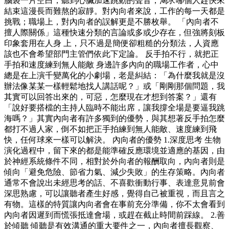
腦袋一片空白，聽到心臟加速跳動的聲音，渴求哪個人趕快來
結束這漫長而難熬的寂靜。對內向者來說，工作的每一天都是
挑戰；職場上，對內向者的誤解更是不勝枚舉。 「內向者不
擅人際關係」這種快速分類的言論或多或少存在，但強將刻板
印象套用在人身 上，只不過是簡便卻粗糙的分類法，人資應
該也不會希望部門主管們依此下定論。 反手拍不行，就把正
手拍和速度練到無人能敵 身邊許多內向的職場工作者，心中
總是在上演千變萬化的小劇場，老是糾結：「為什麼我就是沒
辦法像某某一樣輕鬆地找人講話呢？」或「剛剛那個問題，我
其實可以回答出來的，可惡，怎麼現在才想到答案？」還有
「說好要搭檔的主持人臨時不能出席，讓我撐全場是要逼我跳
海嗎？」其實內向者有許多獨到的優勢，與其想著反手拍怎麼
都打不過人家，倒不如把正手拍練到無人能敵、速度練到飛
快，任何球來一樣可以解決。 內向者的優勢 1.深度思考 生物
演化過程中，留下來的都是能準確反應環境並適應的基因，由
於神經系統條件不同，相對於外向者的報酬取向，內向者則是
傾向「避免危險、節省力氣、減少失敗」的生存策略。內向者
通常不會說出未經思考的話、不喜歡衝動行事、表達意見前會
深思熟慮，可以讓聽者產生好感，覺得自己被重視，而且言之
有物。這樣的特質讓內向者會在事前充分準備，你不太會看到
內向者因遲到而慌張抵達會場，或趕在截止時間前踩線。 2.善
於傾聽 傾聽是有效溝通的重大要件之一，內向者擅長觀察、