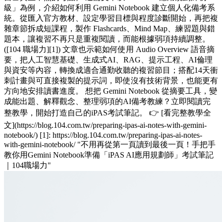
級」為例，介紹如何利用 Gemini Notebook 建立個人化備考系
統。從匯入官方教材、設定學習目標與程度診斷開始，再把複
雜章節拆成短課程，製作 Flashcards、Mind Map、練習題與錯
題本，讓複習不再只是重複閱讀，而能根據弱項持續調整。
([104 職場力][1]) 文章也示範如何使用 Audio Overview 語音摘
要，把人工智慧基礎、生成式AI、RAG、提示工程、AI倫理
與資安等內容，轉換成適合通勤收聽的複習節目；搭配14天衝
刺計畫與可直接複製的提示詞，即使沒有技術背景，也能更有
方向地安排讀書進度。 想把 Gemini Notebook 從摘要工具，變
成能出題、解釋觀念、整理弱項的AI備考教練？立即閱讀完
整教學，開始打造自己的iPAS考試筆記。 👉 [看完整教學全
文](https://blog.104.com.tw/preparing-ipas-ai-notes-with-gemini-
notebook/) [1]: https://blog.104.com.tw/preparing-ipas-ai-notes-
with-gemini-notebook/ "不用再從第一頁讀到最後一頁！手把手
教你用Gemini Notebook準備「iPAS AI應用規劃師」考試筆記
｜104職場力"