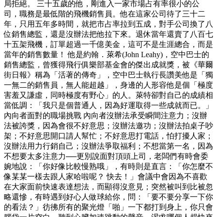
局拒絕。 三十五歲的他，剛進入一家市場占有率很小的公
司，職務是最低階的飛機銷售員。他在這家公司待了三十二
年，只用五年多時間，就把市占率拉到五成，對手公司換了八
位銷售總監，還是沒辦法把他拉下來。退休當年還賣了八百七
十五架飛機，訂單超過一千億美金，這可不是生涯總合，而是
當年的銷售數量！ 他是約翰．萊希(John Leahy)，空中巴士的
銷售總監，曾獲得飛行俱樂部基金會的傑出成就獎，被《華爾
街日報》稱為「活著的傳奇」，空中巴士執行長讚美他是「獨
一無二的銷售員，無人能超越」，身邊的人形容他是個「極度
害羞又謙虛，同時極度有野心」的人。萊特卻對自己的成績相
當低調：「我只是個普通人，因為好運取得一些成就而已。」
內向者面對的職場挑戰 內向者沒辦法承受瞬間注意力；沒辦
法被誇獎，因為會很不好意思；沒辦法邀功；沒辦法拍桌子吵
架；不好意思開口請人幫忙；不好意思打電話，怕打擾人家；
沒辦法用力行銷自己；沒辦法爭取福利；不想當第一名，因為
不想要太多注意力──更別說面對頂頭上司，老闆們有時會委
婉地說：「你好像比較慢熟哦」，有時則是直言：「你怎麼不
像某某一樣去跟人家哈啦呢？ 快去！」會議中會因為不喜歡
在大家面前快速表達想法，而顯得沒意見；突然被叫到比被忽
略還慘，有時遇到好心人做球給你，問：「要不要分享一下你
的看法？」彷彿所有的聚光燈「啪」一下都打到身上，你只會