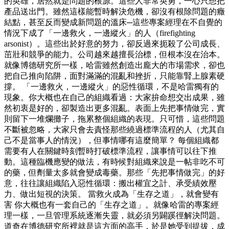
的英雄，居然就是問題的根源。這些人非常英勇，一心只想把
產品送出門。雖然這樣能暫時解決危機，卻沒有根除問題的癥
結點，甚至反而變成新問題的溫床─這些專案經理在不自覺的
情況下成了「一邊救火，一邊縱火」的人（firefighting
arsonist）。這些出於好意的努力，卻反過來扼殺了公司成長、
茁壯和競爭的能力。公司越來越擅長治標，但根本沒在治本。
就像博德研究所一樣，哈雷雖然創造出龐大的市場需求，卻也
把自己推向陷阱，面對滿滿的混亂和挫折，只能靠腎上腺素硬
撐。 「一邊救火，一邊縱火」的惡性循環，不是哈雷獨有的
現象。你大概也在自己的組織看過：大家拚命想交出成果，雖
然初衷是好的，卻製造出更多混亂。表面上先把事情做完，實
則留下一堆爛攤子，拖累整個組織的表現。只可惜，這些問題
不斷被忽略，大家只會去責怪那些繞過標準流程的人（尤其自
己不是當事人的情況），但事情哪有這麼簡單？ 每個組織都
需要有人在關鍵時刻暫時打破標準流程，讓事情可以往下推
動。這種臨機應變的做法，有時候對組織來說是一帖非吃不可
的藥，但劑量太多就會變成毒藥。那些「先把事情做完」的好
意，往往讓組織陷入惡性循環：搬出權宜之計、承受績效壓
力、做出短視的決策。 當救火成為「生存之道」，就會變有
害 你大概也有一套自己的「生存之道」。就像哈雷的專案經
理一樣，一旦管理系統逐漸失靈，就必須另闢蹊徑解決問題。
道奇在博德研究所裡就是這方面的高手，於是她受到提拔，成