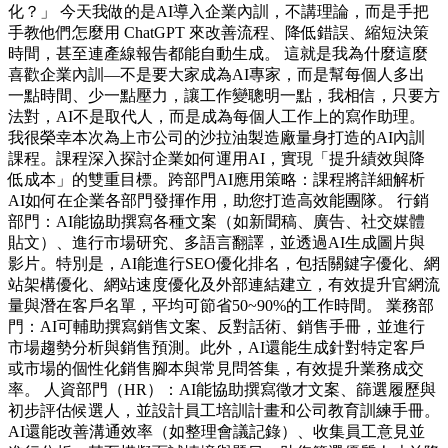
化？」 今天我做的是AI導入企業內訓，不講理論，而是手把
手教他們怎麼用 ChatGPT 來改善流程、降低錯誤、縮短決策
時間，甚至連產線報告都能自動生成。 這就是我為什麼這麼
喜歡企業內訓—不是要大家成為AI專家，而是幫每個人多出
一點時間、少一點壓力，讓工作變聰明一點，我相信，只要方
法對，AI不是取代人，而是成為每個人工作上的寫作助理。
我很榮幸本次為上市公司的沙拉油製造廠量身打造的AI內訓
課程。課程深入探討企業如何運用AI，實現「提升績效與降
低成本」的雙重目標。跨部門AI應用策略：課程將詳細解析
AI如何在企業各部門發揮作用，助您打造高效能團隊。 行銷
部門：AI能協助撰寫各種文案（如新聞稿、廣告、社交媒體
貼文）、進行市場研究、多語言翻譯，並透過AI生成圖片與
影片。特別是，AI能進行SEO優化排名，包括關鍵字優化、網
站架構優化、網站速度優化及外部連結建立，有效提升官網流
量與潛在客戶名單，平均可節省50~90%的工作時間。 業務部
門：AI可輔助撰寫銷售文案、反對話術、銷售手冊，並進行
市場趨勢分析與銷售預測。此外，AI還能生成針對特定客戶
或市場的個性化銷售腳本與常見問答集，有效提升業務成交
率。 人資部門（HR）：AI能協助撰寫徵才文案、篩選履歷與
初步評估候選人，並設計員工培訓計畫和公司教育訓練手冊。
AI還能改善溝通效率（如整理會議記錄）、收集員工意見並