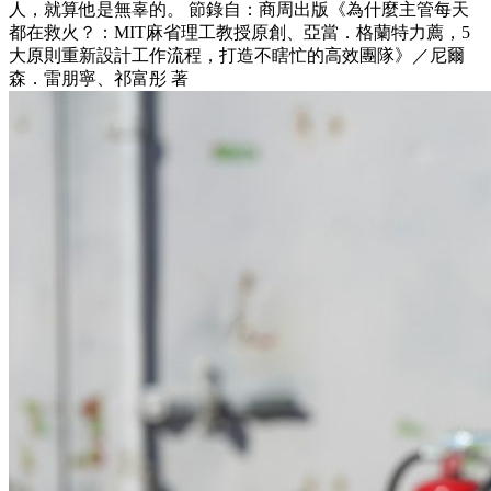
人，就算他是無辜的。 節錄自：商周出版《為什麼主管每天
都在救火？：MIT麻省理工教授原創、亞當．格蘭特力薦，5
大原則重新設計工作流程，打造不瞎忙的高效團隊》／尼爾
森．雷朋寧、祁富彤 著