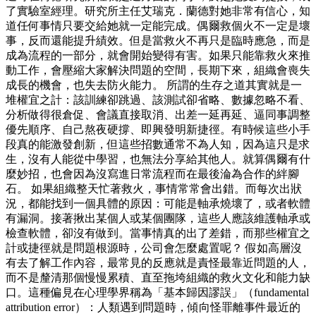
了實驗室經理。研究所主任艾瑞克．蘭德對她非常有信心，知
道任何事情只要交給她就一定能完成。偶爾救個火不一定是壞
事，反而還能提升績效。但是當救火不再只是臨時應急，而是
成為流程的一部分，就會開始變得有害。如果只能靠救火來推
動工作，會壓縮大家解決問題的空間，長期下來，組織會喪失
成長的機會，也失去防火能力。 所謂的生存之道其實就是一
堆權宜之計：該訓練卻跳過、該測試卻省略、數據忽略不看、
分析做得很倉促、會議直接取消、出差一延再延、逼同事調整
優先順序、自己熬夜硬撐、即興發明新捷徑。有時候這些小手
段真的能激發創新，但這些招數通常不為人知，因為這只是求
生，沒有人能從中學習，也無法分享給其他人。就算偶爾有什
麼妙招，也會因為沒寫進日常流程而在最後淪為合作的絆腳
石。 如果組織整天忙著救火，事情常常會出錯。而每次出狀
況，都能找到一個具體的原因：可能是軸承燒壞了，或者軟體
有漏洞。接著揪出某個人或某個團隊，這些人應該維護軸承或
檢查軟體，卻沒有做到。當事情真的出了差錯，而那些權宜之
計或捷徑就是問題根源時，公司會怎麼處置呢？ 假如高層沒
有去了解工作內容，最常見的反應就是責怪最靠近問題的人，
而不是釐清那個慢慢累積、直至拖垮組織的救火文化和能力缺
口。這種偏見在心理學界稱為「基本歸因謬誤」（fundamental
attribution error）：人類遇到問題時，傾向怪罪離事件最近的