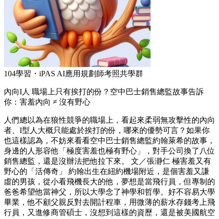
104學習・iPAS AI應用規劃師考照共學群
內向I人 職場上只有挨打的份？空中巴士銷售總監故事告訴
你：害羞內向 ≠ 沒有野心
人們總以為在狼性競爭的職場上，看起來柔弱無攻擊性的內向
者、I型人大概只能處於挨打的份，哪來的優勢可言？如果你
也這樣認為，不妨來看看空中巴士銷售總監約翰萊希的故事，
身邊的人形容他「極度害羞也極有野心」，對手公司換了八位
銷售總監，還是沒辦法把他拉下來。 文／張瀞仁 極害羞又有
野心的「活傳奇」 約翰出生在紐約機場附近，是個害羞又謙
虛的男孩，從小看飛機長大的他，夢想是當飛行員，但專制的
爸爸希望他當神父，所以大學念了神學和哲學。好不容易大學
畢業，他不顧父親反對去開計程車，用微薄的薪水存錢考上飛
行員，又進修商管碩士，沒想到這樣的資歷，還是被美國航空