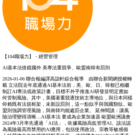
【104職場力】・經營管理
AI基本法借鏡國外 美專法重競爭、歐盟南韓有罰則
2026-01-06 聯合報編譯高詣軒綜合報導 由聯合新聞網授權轉
載 立法院去年底通過AI基本法前，美、歐、日、韓都已相繼
制訂AI專法或政策計畫，目標不外乎推進AI研發並明定應如
何管制風險。其中，美國著重競逐技術主導地位，與日本同樣
仰賴既有法規框架，未新設罰則，這一點似乎與我國類似。歐
盟則強調管理風險，與南韓均能處罰企業。 延伸閱讀：讓風
險治理變得清晰…AI基本法 要成為企業加速器 歐盟歐洲議會
2024年3月率先通過「AI法」，依據風險高低管理AI。該法認
為風險最高而禁用的AI應用，包括使用政治、宗教等敏感個