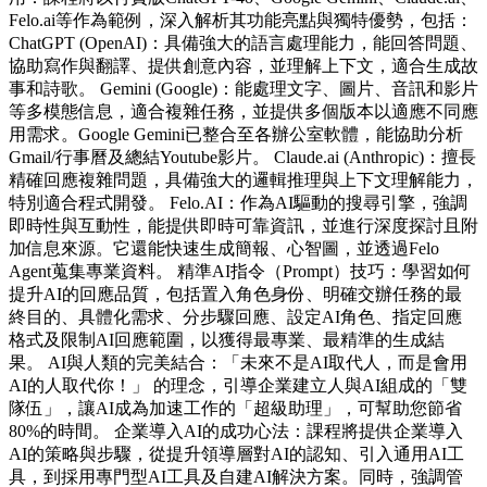
Felo.ai等作為範例，深入解析其功能亮點與獨特優勢，包括：
ChatGPT (OpenAI)：具備強大的語言處理能力，能回答問題、
協助寫作與翻譯、提供創意內容，並理解上下文，適合生成故
事和詩歌。 Gemini (Google)：能處理文字、圖片、音訊和影片
等多模態信息，適合複雜任務，並提供多個版本以適應不同應
用需求。Google Gemini已整合至各辦公室軟體，能協助分析
Gmail/行事曆及總結Youtube影片。 Claude.ai (Anthropic)：擅長
精確回應複雜問題，具備強大的邏輯推理與上下文理解能力，
特別適合程式開發。 Felo.AI：作為AI驅動的搜尋引擎，強調
即時性與互動性，能提供即時可靠資訊，並進行深度探討且附
加信息來源。它還能快速生成簡報、心智圖，並透過Felo
Agent蒐集專業資料。 精準AI指令（Prompt）技巧：學習如何
提升AI的回應品質，包括置入角色身份、明確交辦任務的最
終目的、具體化需求、分步驟回應、設定AI角色、指定回應
格式及限制AI回應範圍，以獲得最專業、最精準的生成結
果。 AI與人類的完美結合：「未來不是AI取代人，而是會用
AI的人取代你！」 的理念，引導企業建立人與AI組成的「雙
隊伍」，讓AI成為加速工作的「超級助理」，可幫助您節省
80%的時間。 企業導入AI的成功心法：課程將提供企業導入
AI的策略與步驟，從提升領導層對AI的認知、引入通用AI工
具，到採用專門型AI工具及自建AI解決方案。同時，強調管