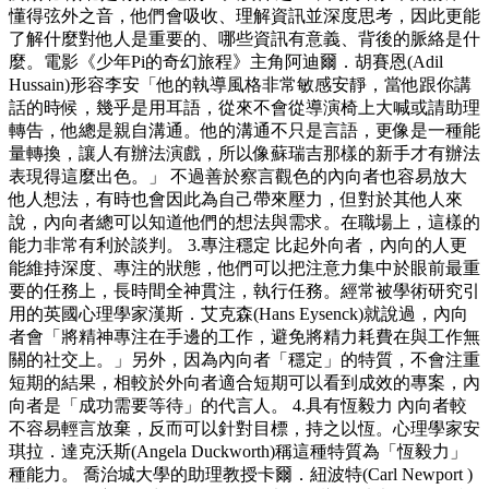
懂得弦外之音，他們會吸收、理解資訊並深度思考，因此更能
了解什麼對他人是重要的、哪些資訊有意義、背後的脈絡是什
麼。電影《少年Pi的奇幻旅程》主角阿迪爾．胡賽恩(Adil
Hussain)形容李安「他的執導風格非常敏感安靜，當他跟你講
話的時候，幾乎是用耳語，從來不會從導演椅上大喊或請助理
轉告，他總是親自溝通。他的溝通不只是言語，更像是一種能
量轉換，讓人有辦法演戲，所以像蘇瑞吉那樣的新手才有辦法
表現得這麼出色。」 不過善於察言觀色的內向者也容易放大
他人想法，有時也會因此為自己帶來壓力，但對於其他人來
說，內向者總可以知道他們的想法與需求。在職場上，這樣的
能力非常有利於談判。 3.專注穩定 比起外向者，內向的人更
能維持深度、專注的狀態，他們可以把注意力集中於眼前最重
要的任務上，長時間全神貫注，執行任務。經常被學術研究引
用的英國心理學家漢斯．艾克森(Hans Eysenck)就說過，內向
者會「將精神專注在手邊的工作，避免將精力耗費在與工作無
關的社交上。」另外，因為內向者「穩定」的特質，不會注重
短期的結果，相較於外向者適合短期可以看到成效的專案，內
向者是「成功需要等待」的代言人。 4.具有恆毅力 內向者較
不容易輕言放棄，反而可以針對目標，持之以恆。心理學家安
琪拉．達克沃斯(Angela Duckworth)稱這種特質為「恆毅力」
種能力。 喬治城大學的助理教授卡爾．紐波特(Carl Newport )