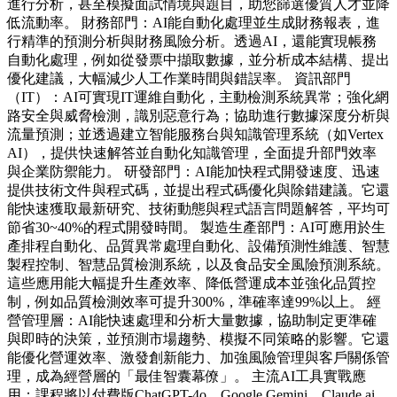
進行分析，甚至模擬面試情境與題目，助您篩選優質人才並降
低流動率。 財務部門：AI能自動化處理並生成財務報表，進
行精準的預測分析與財務風險分析。透過AI，還能實現帳務
自動化處理，例如從發票中擷取數據，並分析成本結構、提出
優化建議，大幅減少人工作業時間與錯誤率。 資訊部門
（IT）：AI可實現IT運維自動化，主動檢測系統異常；強化網
路安全與威脅檢測，識別惡意行為；協助進行數據深度分析與
流量預測；並透過建立智能服務台與知識管理系統（如Vertex
AI），提供快速解答並自動化知識管理，全面提升部門效率
與企業防禦能力。 研發部門：AI能加快程式開發速度、迅速
提供技術文件與程式碼，並提出程式碼優化與除錯建議。它還
能快速獲取最新研究、技術動態與程式語言問題解答，平均可
節省30~40%的程式開發時間。 製造生產部門：AI可應用於生
產排程自動化、品質異常處理自動化、設備預測性維護、智慧
製程控制、智慧品質檢測系統，以及食品安全風險預測系統。
這些應用能大幅提升生產效率、降低營運成本並強化品質控
制，例如品質檢測效率可提升300%，準確率達99%以上。 經
營管理層：AI能快速處理和分析大量數據，協助制定更準確
與即時的決策，並預測市場趨勢、模擬不同策略的影響。它還
能優化營運效率、激發創新能力、加強風險管理與客戶關係管
理，成為經營層的「最佳智囊幕僚」。 主流AI工具實戰應
用：課程將以付費版ChatGPT-4o、Google Gemini、Claude.ai、