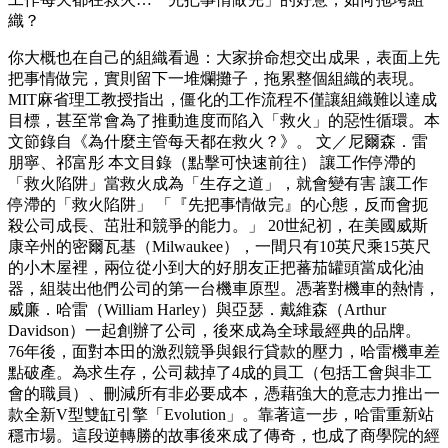
織？
你大概也在自己的組織看過：大家拚命想交出成果，表面上先
把事情做完，實則留下一堆爛攤子，拖累整個組織的表現。
MIT麻省理工教授指出，僵化的工作流程不僅讓組織難以達成
目標，甚至常會為了推動進度而陷入「救火」的惡性循環。本
文節錄自《為什麼主管每天都在救火？》。 文／尼爾森．雷
朋寧、祁富彤 本文目錄（點擊可快速前往） 讓工作停滯的
「救火陷阱」當救火成為「生存之道」，就會變有害 讓工作
停滯的「救火陷阱」 「『先把事情做完』的心態，反而會扼
殺公司成長、茁壯和競爭的能力。」 20世紀初，在美國威斯
康辛州的密爾瓦基（Milwaukee），一間只有10英尺乘15英尺
的小木屋裡，兩位從小到大的好朋友正把蕃茄罐頭當成化油
器，組裝出他們公司的第一台機車原型。憑著對機車的熱情，
威廉．哈雷（William Harley）與亞瑟．戴維森（Arthur
Davidson）一起創辦了公司，後來成為全球最經典的品牌。
76年後，面對本田的激烈競爭與銀行貸款的壓力，哈雷機車差
點破產。為求生存，公司裁掉了4成的員工（包括工會與非工
會的職員）、刪減所有非必要成本，憑藉強大的意志力推出一
款全新V型雙缸引擎「Evolution」。靠著這一步，哈雷重新站
穩市場。這段逆轉勝的故事後來成了傳奇，也成了商學院的經