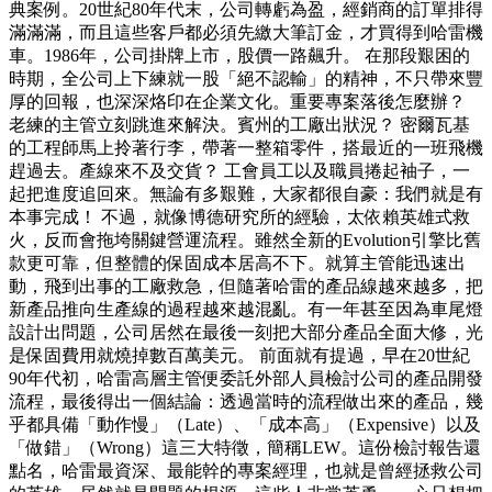
典案例。20世紀80年代末，公司轉虧為盈，經銷商的訂單排得
滿滿滿，而且這些客戶都必須先繳大筆訂金，才買得到哈雷機
車。1986年，公司掛牌上市，股價一路飆升。 在那段艱困的
時期，全公司上下練就一股「絕不認輸」的精神，不只帶來豐
厚的回報，也深深烙印在企業文化。重要專案落後怎麼辦？
老練的主管立刻跳進來解決。賓州的工廠出狀況？ 密爾瓦基
的工程師馬上拎著行李，帶著一整箱零件，搭最近的一班飛機
趕過去。產線來不及交貨？ 工會員工以及職員捲起袖子，一
起把進度追回來。無論有多艱難，大家都很自豪：我們就是有
本事完成！ 不過，就像博德研究所的經驗，太依賴英雄式救
火，反而會拖垮關鍵營運流程。雖然全新的Evolution引擎比舊
款更可靠，但整體的保固成本居高不下。就算主管能迅速出
動，飛到出事的工廠救急，但隨著哈雷的產品線越來越多，把
新產品推向生產線的過程越來越混亂。有一年甚至因為車尾燈
設計出問題，公司居然在最後一刻把大部分產品全面大修，光
是保固費用就燒掉數百萬美元。 前面就有提過，早在20世紀
90年代初，哈雷高層主管便委託外部人員檢討公司的產品開發
流程，最後得出一個結論：透過當時的流程做出來的產品，幾
乎都具備「動作慢」（Late）、「成本高」（Expensive）以及
「做錯」（Wrong）這三大特徵，簡稱LEW。這份檢討報告還
點名，哈雷最資深、最能幹的專案經理，也就是曾經拯救公司