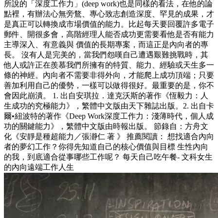
所說的「深度工作力」(deep work)也是同樣的看法，在他的論
點裡，有辦法心無旁鶩、專心致志創造深度、罕見的成果，才
是真正可以轉換成市場價值的能力。比起每天要回覆許多電子
郵件、開很多會，高階經理人能否成功更需要看他是否有能力
主導深入、有意義與 價值的長期專案，而這正是內向者的專
長。 沒有人是完美的，當我們怨嘆自己遭遇艱難挑戰時，其
他人或許正在羨慕我們所擁有的特質、能力、經驗或天生多一
條的神經。內向者不需要非得外向，才能爬上成功頂端；只要
善加利用自己的優勢，一樣可以做得很好。最重要的是，你不
會因此崩潰。 1. 出自安琪拉．達克沃斯的著作《恆毅力：人
生成功的究極能力》，繁體中文版由天下雜誌出版。2. 出自卡
爾•紐波特的著作《Deep Work深度工作力：淺薄時代，個人成
功的關鍵能力》，繁體中文版由時報出版。 節錄自：方舟文
化《安靜是種超能力／張瀞仁 著 》 推薦閱讀： 想找適合內向
者的夢幻工作？你得先知道自己的核心價值與目標 生性內向
的我，到底適合從事哪些工作呢？ 每天自己吃午餐- 文科女生
的內向遠端工作人生