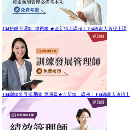
104薪酬管理師_專員級 ★全新線上課程｜104獨家人資線上課
104訓練發展管理師_專員級​★全新線上課程｜104獨家人資線