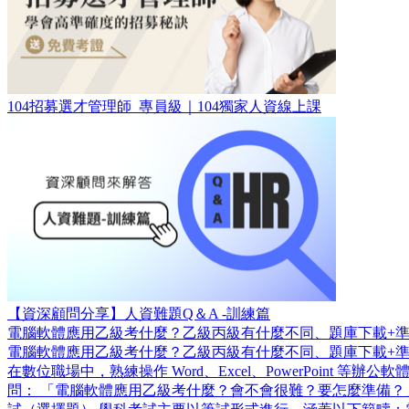
104招募選才管理師_專員級｜104獨家人資線上課
【資深顧問分享】人資難題Q＆A -訓練篇
電腦軟體應用乙級考什麼？乙級丙級有什麼不同、題庫下載+
電腦軟體應用乙級考什麼？乙級丙級有什麼不同、題庫下載+
在數位職場中，熟練操作 Word、Excel、PowerPoi
問： 「電腦軟體應用乙級考什麼？會不會很難？要怎麼準備？」