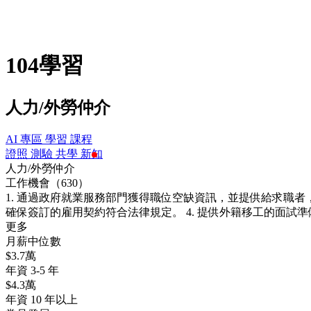
104學習
人力/外勞仲介
AI 專區
學習
課程
證照
測驗
共學
新知
人力/外勞仲介
工作機會（630）
1. 通過政府就業服務部門獲得職位空缺資訊，並提供給求職者，
確保簽訂的雇用契約符合法律規定。 4. 提供外籍移工的面試
更多
月薪中位數
$3.7萬
年資 3-5 年
$4.3萬
年資 10 年以上