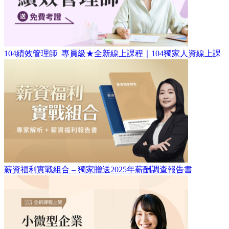
104績效管理師​_專員級★全新線上課程｜104獨家人資線上課
薪資福利實戰組合 – 獨家贈送2025年薪酬調查報告書