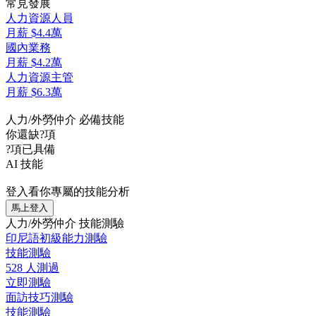
常見發展
人力資源人員
月薪
$4.4萬
國內業務
月薪
$4.2萬
人力資源主管
月薪
$6.3萬
人力/外勞仲介 必備技能
你還缺
?
項
?
項已具備
AI 技能
登入看你專屬的技能分析
馬上登入
人力/外勞仲介 技能測驗
印尼語初級能力測驗
技能測驗
528 人測過
立即測驗
面訪技巧測驗
技能測驗