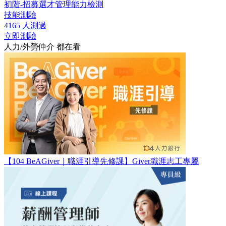
初階-招募選才管理能力檢測
技能測驗
4165 人測過
立即測驗
人力/外勞仲介 都在看
【104 BeAGiver｜職涯引導先修課】Giver職涯志工專屬