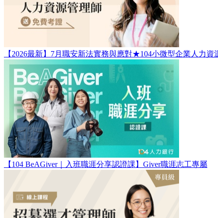
【2026最新】7月職安新法實務與應對★104小微型企業人力資源
【104 BeAGiver｜入班職涯分享認證課】Giver職涯志工專屬