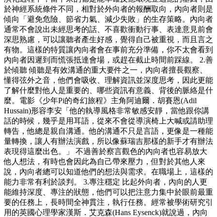
於神經系統條件不同，相對於外向者的報酬取向，內向者則是
傾向「避免危險、節省力氣、減少失敗」的生存策略。內向者
通常不會說出未經思考的話、不喜歡衝動行事、表達意見前會
深思熟慮，可以讓聽者產生好感，覺得自己被重視，而且言之
有物。這樣的特質讓內向者會在事前充分準備，你不太會看到
內向者因遲到而慌張抵達會場，或趕在截止時間前踩線。 2.善
於傾聽 傾聽是有效溝通的重大要件之一，內向者擅長觀察、
懂得弦外之音，他們會吸收、理解資訊並深度思考，因此更能
了解什麼對他人是重要的、哪些資訊有意義、背後的脈絡是什
麼。電影《少年Pi的奇幻旅程》主角阿迪爾．胡賽恩(Adil
Hussain)形容李安「他的執導風格非常敏感安靜，當他跟你講
話的時候，幾乎是用耳語，從來不會從導演椅上大喊或請助理
轉告，他總是親自溝通。他的溝通不只是言語，更像是一種能
量轉換，讓人有辦法演戲，所以像蘇瑞吉那樣的新手才有辦法
表現得這麼出色。」 不過善於察言觀色的內向者也容易放大
他人想法，有時也會因此為自己帶來壓力，但對於其他人來
說，內向者總可以知道他們的想法與需求。在職場上，這樣的
能力非常有利於談判。 3.專注穩定 比起外向者，內向的人更
能維持深度、專注的狀態，他們可以把注意力集中於眼前最重
要的任務上，長時間全神貫注，執行任務。經常被學術研究引
用的英國心理學家漢斯．艾克森(Hans Eysenck)就說過，內向