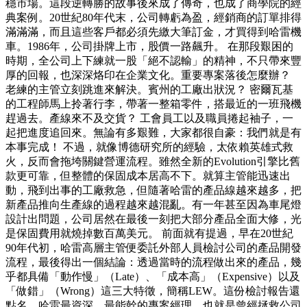
穩市場。這段逆轉勝的故事後來成了傳奇，也成了商學院的經
典案例。20世紀80年代末，公司轉虧為盈，經銷商的訂單排得
滿滿滿，而且這些客戶都必須先繳大筆訂金，才買得到哈雷機
車。1986年，公司掛牌上市，股價一路飆升。 在那段艱困的
時期，全公司上下練就一股「絕不認輸」的精神，不只帶來豐
厚的回報，也深深烙印在企業文化。重要專案落後怎麼辦？
老練的主管立刻跳進來解決。賓州的工廠出狀況？ 密爾瓦基
的工程師馬上拎著行李，帶著一整箱零件，搭最近的一班飛機
趕過去。產線來不及交貨？ 工會員工以及職員捲起袖子，一
起把進度追回來。無論有多艱難，大家都很自豪：我們就是有
本事完成！ 不過，就像博德研究所的經驗，太依賴英雄式救
火，反而會拖垮關鍵營運流程。雖然全新的Evolution引擎比舊
款更可靠，但整體的保固成本居高不下。就算主管能迅速出
動，飛到出事的工廠救急，但隨著哈雷的產品線越來越多，把
新產品推向生產線的過程越來越混亂。有一年甚至因為車尾燈
設計出問題，公司居然在最後一刻把大部分產品全面大修，光
是保固費用就燒掉數百萬美元。 前面就有提過，早在20世紀
90年代初，哈雷高層主管便委託外部人員檢討公司的產品開發
流程，最後得出一個結論：透過當時的流程做出來的產品，幾
乎都具備「動作慢」（Late）、「成本高」（Expensive）以及
「做錯」（Wrong）這三大特徵，簡稱LEW。這份檢討報告還
點名，哈雷最資深、最能幹的專案經理，也就是曾經拯救公司