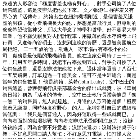
身邊的人形容他「極度害羞也極有野心」，對手公司換了八位
銷售總監，還是沒辦法把他拉下來。 文／張瀞仁 極害羞又有
野心的「活傳奇」 約翰出生在紐約機場附近，是個害羞又謙
虛的男孩，從小看飛機長大的他，夢想是當飛行員，但專制的
爸爸希望他當神父，所以大學念了神學和哲學。好不容易大學
畢業，他不顧父親反對去開計程車，用微薄的薪水存錢考上飛
行員，又進修商管碩士，沒想到這樣的資歷，還是被美國航空
局拒絕。 三十五歲的他，剛進入一家市場占有率很小的公
司，職務是最低階的飛機銷售員。他在這家公司待了三十二
年，只用五年多時間，就把市占率拉到五成，對手公司換了八
位銷售總監，還是沒辦法把他拉下來。退休當年還賣了八百七
十五架飛機，訂單超過一千億美金，這可不是生涯總合，而是
當年的銷售數量！ 他是約翰．萊希(John Leahy)，空中巴士的
銷售總監，曾獲得飛行俱樂部基金會的傑出成就獎，被《華爾
街日報》稱為「活著的傳奇」，空中巴士執行長讚美他是「獨
一無二的銷售員，無人能超越」，身邊的人形容他是個「極度
害羞又謙虛，同時極度有野心」的人。萊特卻對自己的成績相
當低調：「我只是個普通人，因為好運取得一些成就而已。」
內向者面對的職場挑戰 內向者沒辦法承受瞬間注意力；沒辦
法被誇獎，因為會很不好意思；沒辦法邀功；沒辦法拍桌子吵
架；不好意思開口請人幫忙；不好意思打電話，怕打擾人家；