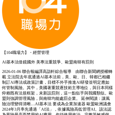
【104職場力】・經營管理
AI基本法借鏡國外 美專法重競爭、歐盟南韓有罰則
2026-01-06 聯合報編譯高詣軒綜合報導 由聯合新聞網授權轉
載 立法院去年底通過AI基本法前，美、歐、日、韓都已相繼
制訂AI專法或政策計畫，目標不外乎推進AI研發並明定應如
何管制風險。其中，美國著重競逐技術主導地位，與日本同樣
仰賴既有法規框架，未新設罰則，這一點似乎與我國類似。歐
盟則強調管理風險，與南韓均能處罰企業。 延伸閱讀：讓風
險治理變得清晰…AI基本法 要成為企業加速器 歐盟歐洲議會
2024年3月率先通過「AI法」，依據風險高低管理AI。該法認
為風險最高而禁用的AI應用，包括使用政治、宗教等敏感個