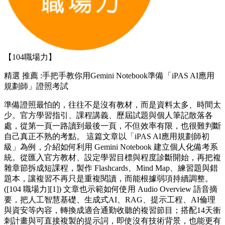
【104職場力】
精選
推薦 :手把手教你用Gemini Notebook準備「iPAS AI應用
規劃師」證照考試
準備證照最怕的，往往不是沒有教材，而是資料太多、時間太
少。官方學習指引、課程講義、歷屆試題與個人筆記散落各
處，從第一頁一路讀到最後一頁，不但效率有限，也很難判斷
自己真正不熟的考點。 這篇文章以「iPAS AI應用規劃師初
級」為例，介紹如何利用 Gemini Notebook 建立個人化備考系
統。從匯入官方教材、設定學習目標與程度診斷開始，再把複
雜章節拆成短課程，製作 Flashcards、Mind Map、練習題與錯
題本，讓複習不再只是重複閱讀，而能根據弱項持續調整。
([104 職場力][1]) 文章也示範如何使用 Audio Overview 語音摘
要，把人工智慧基礎、生成式AI、RAG、提示工程、AI倫理
與資安等內容，轉換成適合通勤收聽的複習節目；搭配14天衝
刺計畫與可直接複製的提示詞，即使沒有技術背景，也能更有