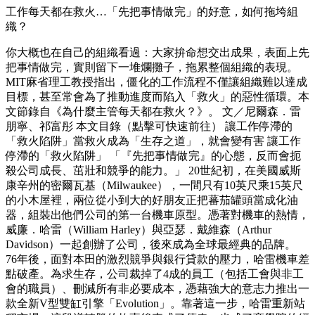
工作每天都在救火…「先把事情做完」的好意，如何拖垮組
織？
你大概也在自己的組織看過：大家拚命想交出成果，表面上先
把事情做完，實則留下一堆爛攤子，拖累整個組織的表現。
MIT麻省理工教授指出，僵化的工作流程不僅讓組織難以達成
目標，甚至常會為了推動進度而陷入「救火」的惡性循環。本
文節錄自《為什麼主管每天都在救火？》。 文／尼爾森．雷
朋寧、祁富彤 本文目錄（點擊可快速前往） 讓工作停滯的
「救火陷阱」當救火成為「生存之道」，就會變有害 讓工作
停滯的「救火陷阱」 「『先把事情做完』的心態，反而會扼
殺公司成長、茁壯和競爭的能力。」 20世紀初，在美國威斯
康辛州的密爾瓦基（Milwaukee），一間只有10英尺乘15英尺
的小木屋裡，兩位從小到大的好朋友正把蕃茄罐頭當成化油
器，組裝出他們公司的第一台機車原型。憑著對機車的熱情，
威廉．哈雷（William Harley）與亞瑟．戴維森（Arthur
Davidson）一起創辦了公司，後來成為全球最經典的品牌。
76年後，面對本田的激烈競爭與銀行貸款的壓力，哈雷機車差
點破產。為求生存，公司裁掉了4成的員工（包括工會與非工
會的職員）、刪減所有非必要成本，憑藉強大的意志力推出一
款全新V型雙缸引擎「Evolution」。靠著這一步，哈雷重新站