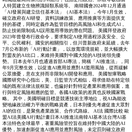
人特質建立生物辨識歸類系統等。 南韓國會2024年12月通過
「AI發展與建立信任基本法」（AI基本法），今年1月生效，
確立政府在AI研發、資料訓練政策、應用推廣等方面提供支
持的基礎，同時定義作為監管目標的高風險AI和生成式AI，
防止技術限制或AI誤用濫用導致的潛在問題。 美國拜登政府
2023年曾發布行政命令，要求制定AI使用過程涉及安全、公
平、公民權利、國安的相關指引，但川普新政府未延續，去年
7月公布新的「AI行動計畫」，以放寬環境規範，並大幅擴大
對盟友的AI出口，來維持美國對中國大陸的AI技術領先優
勢。 日本去年5月也通過首部AI專法，簡稱「AI推進法」，同
年9月完整生效，以促進AI應用並應對AI濫用風險，從而緩解
公眾擔憂，意在支持而非限制AI開發和應用。 美國智庫戰略
國際研究中心指出，美、日監管方式相似，尋求借助在特定領
域的既有法律法規框架，也偏好針對特定產業和應用個案，進
行與特定風險相應的監管。各國AI政策的差異也反映國家戰
略。 其中，美國明確目標是競逐技術主導地位，視AI為能改
變地緣政治權力平衡的戰略資產，日本則優先考慮促進大眾對
AI的信任，是聚焦產業政策、合作式路線。 AI法 國際比較 歐
盟AI法美國AI行動計畫日本AI推進法南韓AI基本法台灣AI基
本法特色全球最早，著重風險管控旨在維持對中國大陸的AI
優勢，加速創新促進AI應用並應對風險，未定罰則確立政府