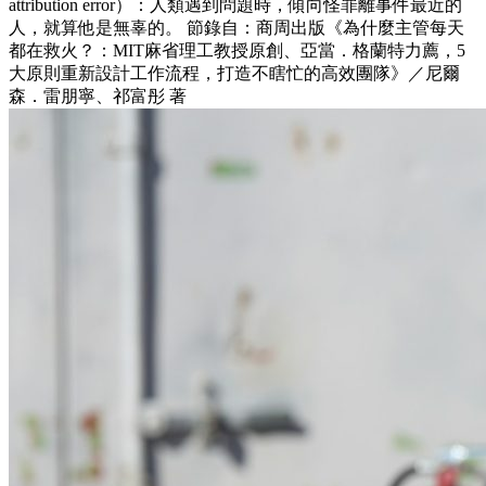
attribution error）：人類遇到問題時，傾向怪罪離事件最近的
人，就算他是無辜的。 節錄自：商周出版《為什麼主管每天
都在救火？：MIT麻省理工教授原創、亞當．格蘭特力薦，5
大原則重新設計工作流程，打造不瞎忙的高效團隊》／尼爾
森．雷朋寧、祁富彤 著