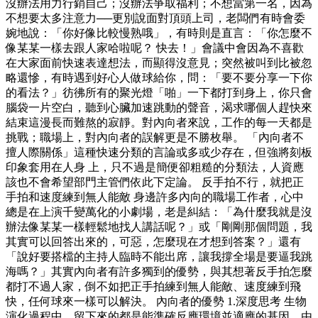
沒辦法用力行銷自己；沒辦法爭取福利；不想當第一名，因為
不想要太多注意力──更別說面對頂頭上司，老闆們有時會委
婉地說：「你好像比較慢熟哦」，有時則是直言：「你怎麼不
像某某一樣去跟人家哈啦呢？ 快去！」會議中會因為不喜歡
在大家面前快速表達想法，而顯得沒意見；突然被叫到比被忽
略還慘，有時遇到好心人做球給你，問：「要不要分享一下你
的看法？」彷彿所有的聚光燈「啪」一下都打到身上，你只會
腦袋一片空白，聽到心臟加速跳動的聲音，渴求哪個人趕快來
結束這漫長而難熬的寂靜。對內向者來說，工作的每一天都是
挑戰；職場上，對內向者的誤解更是不勝枚舉。 「內向者不
擅人際關係」這種快速分類的言論或多或少存在，但強將刻板
印象套用在人身 上，只不過是簡便卻粗糙的分類法，人資應
該也不會希望部門主管們依此下定論。 反手拍不行，就把正
手拍和速度練到無人能敵 身邊許多內向的職場工作者，心中
總是在上演千變萬化的小劇場，老是糾結：「為什麼我就是沒
辦法像某某一樣輕鬆地找人講話呢？」或「剛剛那個問題，我
其實可以回答出來的，可惡，怎麼現在才想到答案？」還有
「說好要搭檔的主持人臨時不能出席，讓我撐全場是要逼我跳
海嗎？」其實內向者有許多獨到的優勢，與其想著反手拍怎麼
都打不過人家，倒不如把正手拍練到無人能敵、速度練到飛
快，任何球來一樣可以解決。 內向者的優勢 1.深度思考 生物
演化過程中，留下來的都是能準確反應環境並適應的基因，由