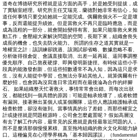
道奇在博德研究所裡就是這方面的高手，於是她受到提拔，成
了實驗室經理。研究所主任艾瑞克．蘭德對她非常有信心，知
道任何事情只要交給她就一定能完成。偶爾救個火不一定是壞
事，反而還能提升績效。但是當救火不再只是臨時應急，而是
成為流程的一部分，就會開始變得有害。如果只能靠救火來推
動工作，會壓縮大家解決問題的空間，長期下來，組織會喪失
成長的機會，也失去防火能力。 所謂的生存之道其實就是一
堆權宜之計：該訓練卻跳過、該測試卻省略、數據忽略不看、
分析做得很倉促、會議直接取消、出差一延再延、逼同事調整
優先順序、自己熬夜硬撐、即興發明新捷徑。有時候這些小手
段真的能激發創新，但這些招數通常不為人知，因為這只是求
生，沒有人能從中學習，也無法分享給其他人。就算偶爾有什
麼妙招，也會因為沒寫進日常流程而在最後淪為合作的絆腳
石。 如果組織整天忙著救火，事情常常會出錯。而每次出狀
況，都能找到一個具體的原因：可能是軸承燒壞了，或者軟體
有漏洞。接著揪出某個人或某個團隊，這些人應該維護軸承或
檢查軟體，卻沒有做到。當事情真的出了差錯，而那些權宜之
計或捷徑就是問題根源時，公司會怎麼處置呢？ 假如高層沒
有去了解工作內容，最常見的反應就是責怪最靠近問題的人，
而不是釐清那個慢慢累積、直至拖垮組織的救火文化和能力缺
口。這種偏見在心理學界稱為「基本歸因謬誤」（fundamental