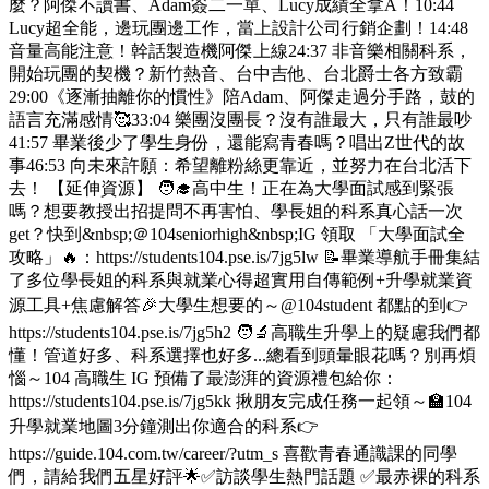
麼？阿傑不讀書、Adam簽二一單、Lucy成績全拿A！10:44
Lucy超全能，邊玩團邊工作，當上設計公司行銷企劃！14:48
音量高能注意！幹話製造機阿傑上線24:37 非音樂相關科系，
開始玩團的契機？新竹熱音、台中吉他、台北爵士各方致霸
29:00《逐漸抽離你的慣性》陪Adam、阿傑走過分手路，鼓的
語言充滿感情🥰33:04 樂團沒團長？沒有誰最大，只有誰最吵
41:57 畢業後少了學生身份，還能寫青春嗎？唱出Z世代的故
事46:53 向未來許願：希望離粉絲更靠近，並努力在台北活下
去！ 【延伸資源】 🧑‍🎓高中生！正在為大學面試感到緊張
嗎？想要教授出招提問不再害怕、學長姐的科系真心話一次
get？快到&nbsp;＠104seniorhigh&nbsp;IG 領取 「大學面試全
攻略」🔥：https://students104.pse.is/7jg5lw 📝畢業導航手冊集結
了多位學長姐的科系與就業心得超實用自傳範例+升學就業資
源工具+焦慮解答🎉大學生想要的～@104student 都點的到👉
https://students104.pse.is/7jg5h2 🧑‍🔬高職生升學上的疑慮我們都
懂！管道好多、科系選擇也好多...總看到頭暈眼花嗎？別再煩
惱～104 高職生 IG 預備了最澎湃的資源禮包給你：
https://students104.pse.is/7jg5kk 揪朋友完成任務一起領～🏫104
升學就業地圖3分鐘測出你適合的科系👉
https://guide.104.com.tw/career/?utm_s 喜歡青春通識課的同學
們，請給我們五星好評🌟✅訪談學生熱門話題 ✅最赤裸的科系