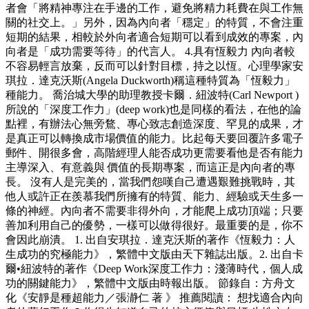
者會「將精神專注在手邊的工作，避免將精力耗費在與工作無
關的社交上。」另外，因為內向者「穩定」的特質，不會注重
短期的結果，相較於外向者適合短期可以看到成效的專案，內
向者是「成功需要等待」的代言人。 4.具有恆毅力 內向者較
不容易輕言放棄，反而可以針對目標，持之以恆。心理學家安
琪拉．達克沃斯(Angela Duckworth)稱這種特質為「恆毅力」
種能力。 喬治城大學的助理教授卡爾．紐波特(Carl Newport )
所說的「深度工作力」(deep work)也是同樣的看法，在他的論
點裡，有辦法心無旁鶩、專心致志創造深度、罕見的成果，才
是真正可以轉換成市場價值的能力。比起每天要回覆許多電子
郵件、開很多會，高階經理人能否成功更需要看他是否有能力
主導深入、有意義與 價值的長期專案，而這正是內向者的專
長。 沒有人是完美的，當我們怨嘆自己遭遇艱難挑戰時，其
他人或許正在羨慕我們所擁有的特質、能力、經驗或天生多一
條的神經。內向者不需要非得外向，才能爬上成功頂端；只要
善加利用自己的優勢，一樣可以做得很好。最重要的是，你不
會因此崩潰。 1. 出自安琪拉．達克沃斯的著作《恆毅力：人
生成功的究極能力》，繁體中文版由天下雜誌出版。2. 出自卡
爾•紐波特的著作《Deep Work深度工作力：淺薄時代，個人成
功的關鍵能力》，繁體中文版由時報出版。 節錄自：方舟文
化《安靜是種超能力／張瀞仁 著 》 推薦閱讀： 想找適合內向