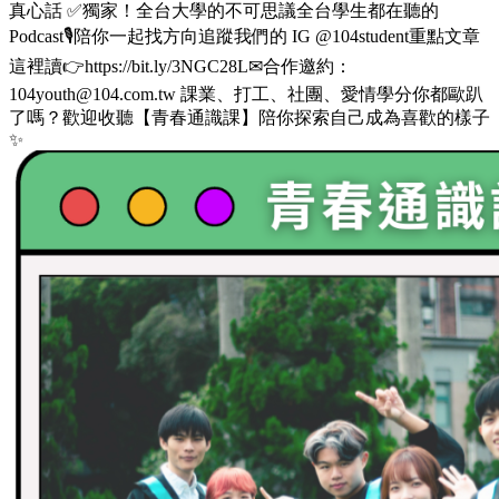
真心話 ✅獨家！全台大學的不可思議全台學生都在聽的
Podcast🎙️陪你一起找方向追蹤我們的 IG @104student重點文章
這裡讀👉https://bit.ly/3NGC28L✉合作邀約：
104youth@104.com.tw 課業、打工、社團、愛情學分你都歐趴
了嗎？歡迎收聽【青春通識課】陪你探索自己成為喜歡的樣子
✨