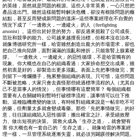
的英雄，居然就是問題的根源。這些人非常英勇，一心只想把
產品送出門。雖然這樣能暫時解決危機，卻沒有根除問題的癥
結點，甚至反而變成新問題的溫床─這些專案經理在不自覺的
情況下成了「一邊救火，一邊縱火」的人（firefighting
arsonist）。這些出於好意的努力，卻反過來扼殺了公司成長、
茁壯和競爭的能力。公司越來越擅長治標，但根本沒在治本。
就像博德研究所一樣，哈雷雖然創造出龐大的市場需求，卻也
把自己推向陷阱，面對滿滿的混亂和挫折，只能靠腎上腺素硬
撐。 「一邊救火，一邊縱火」的惡性循環，不是哈雷獨有的
現象。你大概也在自己的組織看過：大家拚命想交出成果，雖
然初衷是好的，卻製造出更多混亂。表面上先把事情做完，實
則留下一堆爛攤子，拖累整個組織的表現。只可惜，這些問題
不斷被忽略，大家只會去責怪那些繞過標準流程的人（尤其自
己不是當事人的情況），但事情哪有這麼簡單？ 每個組織都
需要有人在關鍵時刻暫時打破標準流程，讓事情可以往下推
動。這種臨機應變的做法，有時候對組織來說是一帖非吃不可
的藥，但劑量太多就會變成毒藥。那些「先把事情做完」的好
意，往往讓組織陷入惡性循環：搬出權宜之計、承受績效壓
力、做出短視的決策。 當救火成為「生存之道」，就會變有
害 你大概也有一套自己的「生存之道」。就像哈雷的專案經
理一樣，一旦管理系統逐漸失靈，就必須另闢蹊徑解決問題。