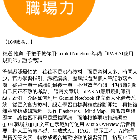
【104職場力】
精選
推薦 :手把手教你用Gemini Notebook準備「iPAS AI應用
規劃師」證照考試
準備證照最怕的，往往不是沒有教材，而是資料太多、時間太
少。官方學習指引、課程講義、歷屆試題與個人筆記散落各
處，從第一頁一路讀到最後一頁，不但效率有限，也很難判斷
自己真正不熟的考點。 這篇文章以「iPAS AI應用規劃師初
級」為例，介紹如何利用 Gemini Notebook 建立個人化備考系
統。從匯入官方教材、設定學習目標與程度診斷開始，再把複
雜章節拆成短課程，製作 Flashcards、Mind Map、練習題與錯
題本，讓複習不再只是重複閱讀，而能根據弱項持續調整。
([104 職場力][1]) 文章也示範如何使用 Audio Overview 語音摘
要，把人工智慧基礎、生成式AI、RAG、提示工程、AI倫理
與資安等內容，轉換成適合通勤收聽的複習節目；搭配14天衝