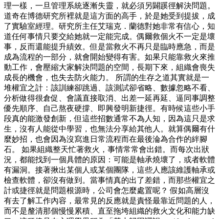
理一樣，一旦管理系統逐漸失靈，就必須另闢蹊徑解決問題。
道奇在博德研究所裡就是這方面的高手，於是她受到提拔，成
了實驗室經理。研究所主任艾瑞克．蘭德對她非常有信心，知
道任何事情只要交給她就一定能完成。偶爾救個火不一定是壞
事，反而還能提升績效。但是當救火不再只是臨時應急，而是
成為流程的一部分，就會開始變得有害。如果只能靠救火來推
動工作，會壓縮大家解決問題的空間，長期下來，組織會喪失
成長的機會，也失去防火能力。 所謂的生存之道其實就是一
堆權宜之計：該訓練卻跳過、該測試卻省略、數據忽略不看、
分析做得很倉促、會議直接取消、出差一延再延、逼同事調整
優先順序、自己熬夜硬撐、即興發明新捷徑。有時候這些小手
段真的能激發創新，但這些招數通常不為人知，因為這只是求
生，沒有人能從中學習，也無法分享給其他人。就算偶爾有什
麼妙招，也會因為沒寫進日常流程而在最後淪為合作的絆腳
石。 如果組織整天忙著救火，事情常常會出錯。而每次出狀
況，都能找到一個具體的原因：可能是軸承燒壞了，或者軟體
有漏洞。接著揪出某個人或某個團隊，這些人應該維護軸承或
檢查軟體，卻沒有做到。當事情真的出了差錯，而那些權宜之
計或捷徑就是問題根源時，公司會怎麼處置呢？ 假如高層沒
有去了解工作內容，最常見的反應就是責怪最靠近問題的人，
而不是釐清那個慢慢累積、直至拖垮組織的救火文化和能力缺