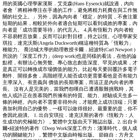
用的英國心理學家漢斯．艾克森(Hans Eysenck)就說過，內向
者會「將精神專注在手邊的工作，避免將精力耗費在與工作無
關的社交上。」另外，因為內向者「穩定」的特質，不會注重
短期的結果，相較於外向者適合短期可以看到成效的專案，內
向者是「成功需要等待」的代言人。 4.具有恆毅力 內向者較
不容易輕言放棄，反而可以針對目標，持之以恆。心理學家安
琪拉．達克沃斯(Angela Duckworth)稱這種特質為「恆毅力」
種能力。 喬治城大學的助理教授卡爾．紐波特(Carl Newport )
所說的「深度工作力」(deep work)也是同樣的看法，在他的論
點裡，有辦法心無旁鶩、專心致志創造深度、罕見的成果，才
是真正可以轉換成市場價值的能力。比起每天要回覆許多電子
郵件、開很多會，高階經理人能否成功更需要看他是否有能力
主導深入、有意義與 價值的長期專案，而這正是內向者的專
長。 沒有人是完美的，當我們怨嘆自己遭遇艱難挑戰時，其
他人或許正在羨慕我們所擁有的特質、能力、經驗或天生多一
條的神經。內向者不需要非得外向，才能爬上成功頂端；只要
善加利用自己的優勢，一樣可以做得很好。最重要的是，你不
會因此崩潰。 1. 出自安琪拉．達克沃斯的著作《恆毅力：人
生成功的究極能力》，繁體中文版由天下雜誌出版。2. 出自卡
爾•紐波特的著作《Deep Work深度工作力：淺薄時代，個人成
功的關鍵能力》，繁體中文版由時報出版。 節錄自：方舟文