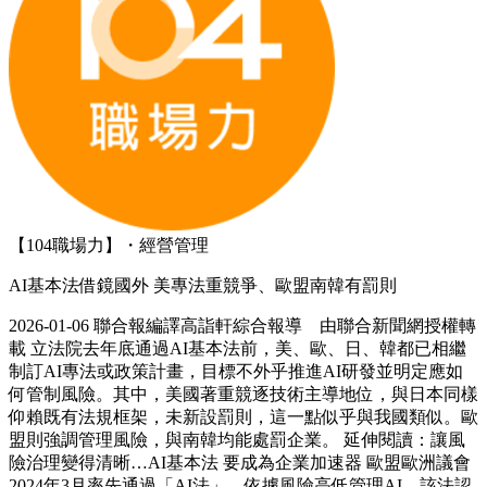
【104職場力】・經營管理
AI基本法借鏡國外 美專法重競爭、歐盟南韓有罰則
2026-01-06 聯合報編譯高詣軒綜合報導 由聯合新聞網授權轉
載 立法院去年底通過AI基本法前，美、歐、日、韓都已相繼
制訂AI專法或政策計畫，目標不外乎推進AI研發並明定應如
何管制風險。其中，美國著重競逐技術主導地位，與日本同樣
仰賴既有法規框架，未新設罰則，這一點似乎與我國類似。歐
盟則強調管理風險，與南韓均能處罰企業。 延伸閱讀：讓風
險治理變得清晰…AI基本法 要成為企業加速器 歐盟歐洲議會
2024年3月率先通過「AI法」，依據風險高低管理AI。該法認