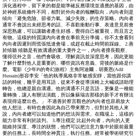
演化過程中，留下來的都是能準確反應環境並適應的基因，由
於神經系統條件不同，相對於外向者的報酬取向，內向者則是
傾向「避免危險、節省力氣、減少失敗」的生存策略。內向者
通常不會說出未經思考的話、不喜歡衝動行事、表達意見前會
深思熟慮，可以讓聽者產生好感，覺得自己被重視，而且言之
有物。這樣的特質讓內向者會在事前充分準備，你不太會看到
內向者因遲到而慌張抵達會場，或趕在截止時間前踩線。 2.善
於傾聽 傾聽是有效溝通的重大要件之一，內向者擅長觀察、
懂得弦外之音，他們會吸收、理解資訊並深度思考，因此更能
了解什麼對他人是重要的、哪些資訊有意義、背後的脈絡是什
麼。電影《少年Pi的奇幻旅程》主角阿迪爾．胡賽恩(Adil
Hussain)形容李安「他的執導風格非常敏感安靜，當他跟你講
話的時候，幾乎是用耳語，從來不會從導演椅上大喊或請助理
轉告，他總是親自溝通。他的溝通不只是言語，更像是一種能
量轉換，讓人有辦法演戲，所以像蘇瑞吉那樣的新手才有辦法
表現得這麼出色。」 不過善於察言觀色的內向者也容易放大
他人想法，有時也會因此為自己帶來壓力，但對於其他人來
說，內向者總可以知道他們的想法與需求。在職場上，這樣的
能力非常有利於談判。 3.專注穩定 比起外向者，內向的人更
能維持深度、專注的狀態，他們可以把注意力集中於眼前最重
要的任務上，長時間全神貫注，執行任務。經常被學術研究引