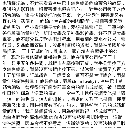
也這樣認為，不妨來看看空中巴士銷售總監約翰萊希的故事，
身邊的人形容他「極度害羞也極有野心」，對手公司換了八位
銷售總監，還是沒辦法把他拉下來。 文／張瀞仁 極害羞又有
野心的「活傳奇」 約翰出生在紐約機場附近，是個害羞又謙
虛的男孩，從小看飛機長大的他，夢想是當飛行員，但專制的
爸爸希望他當神父，所以大學念了神學和哲學。好不容易大學
畢業，他不顧父親反對去開計程車，用微薄的薪水存錢考上飛
行員，又進修商管碩士，沒想到這樣的資歷，還是被美國航空
局拒絕。 三十五歲的他，剛進入一家市場占有率很小的公
司，職務是最低階的飛機銷售員。他在這家公司待了三十二
年，只用五年多時間，就把市占率拉到五成，對手公司換了八
位銷售總監，還是沒辦法把他拉下來。退休當年還賣了八百七
十五架飛機，訂單超過一千億美金，這可不是生涯總合，而是
當年的銷售數量！ 他是約翰．萊希(John Leahy)，空中巴士的
銷售總監，曾獲得飛行俱樂部基金會的傑出成就獎，被《華爾
街日報》稱為「活著的傳奇」，空中巴士執行長讚美他是「獨
一無二的銷售員，無人能超越」，身邊的人形容他是個「極度
害羞又謙虛，同時極度有野心」的人。萊特卻對自己的成績相
當低調：「我只是個普通人，因為好運取得一些成就而已。」
內向者面對的職場挑戰 內向者沒辦法承受瞬間注意力；沒辦
法被誇獎，因為會很不好意思；沒辦法邀功；沒辦法拍桌子吵