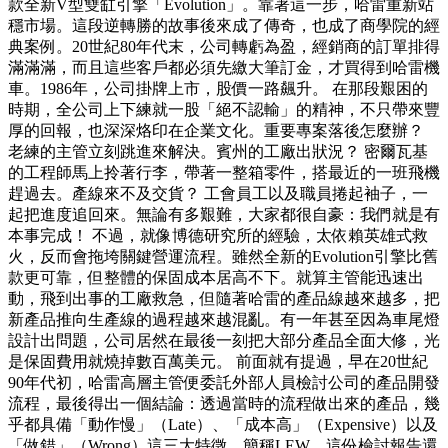
款全新V型雙缸引擎「Evolution」。靠著這一步，哈雷重新站
穩市場。這段逆轉勝的故事後來成了傳奇，也成了商學院的經
典案例。20世紀80年代末，公司轉虧為盈，經銷商的訂單排得
滿滿滿，而且這些客戶都必須先繳大筆訂金，才買得到哈雷機
車。1986年，公司掛牌上市，股價一路飆升。 在那段艱困的
時期，全公司上下練就一股「絕不認輸」的精神，不只帶來豐
厚的回報，也深深烙印在企業文化。重要專案落後怎麼辦？
老練的主管立刻跳進來解決。賓州的工廠出狀況？ 密爾瓦基
的工程師馬上拎著行李，帶著一整箱零件，搭最近的一班飛機
趕過去。產線來不及交貨？ 工會員工以及職員捲起袖子，一
起把進度追回來。無論有多艱難，大家都很自豪：我們就是有
本事完成！ 不過，就像博德研究所的經驗，太依賴英雄式救
火，反而會拖垮關鍵營運流程。雖然全新的Evolution引擎比舊
款更可靠，但整體的保固成本居高不下。就算主管能迅速出
動，飛到出事的工廠救急，但隨著哈雷的產品線越來越多，把
新產品推向生產線的過程越來越混亂。有一年甚至因為車尾燈
設計出問題，公司居然在最後一刻把大部分產品全面大修，光
是保固費用就燒掉數百萬美元。 前面就有提過，早在20世紀
90年代初，哈雷高層主管便委託外部人員檢討公司的產品開發
流程，最後得出一個結論：透過當時的流程做出來的產品，幾
乎都具備「動作慢」（Late）、「成本高」（Expensive）以及
「做錯」（Wrong）這三大特徵，簡稱LEW。這份檢討報告還