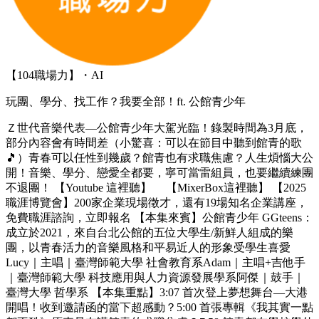
【104職場力】・AI
玩團、學分、找工作？我要全部！ft. 公館青少年
Ｚ世代音樂代表—公館青少年大駕光臨！錄製時間為3月底，
部分內容會有時間差（小驚喜：可以在節目中聽到館青的歌
🎵）青春可以任性到幾歲？館青也有求職焦慮？人生煩惱大公
開！音樂、學分、戀愛全都要，寧可當雷組員，也要繼續練團
不退團！ 【Youtube 這裡聽】 【MixerBox這裡聽】 【2025
職涯博覽會】200家企業現場徵才，還有19場知名企業講座，
免費職涯諮詢，立即報名 【本集來賓】公館青少年 GGteens：
成立於2021，來自台北公館的五位大學生/新鮮人組成的樂
團，以青春活力的音樂風格和平易近人的形象受學生喜愛
Lucy｜主唱｜臺灣師範大學 社會教育系Adam｜主唱+吉他手
｜臺灣師範大學 科技應用與人力資源發展學系阿傑｜鼓手｜
臺灣大學 哲學系 【本集重點】3:07 首次登上夢想舞台—大港
開唱！收到邀請函的當下超感動？5:00 首張專輯《我其實一點