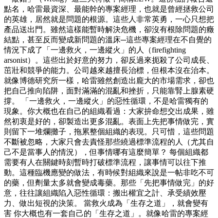
點名，哈雷最資深、最能幹的專案經理，也就是曾經拯救公司
的英雄，居然就是問題的根源。這些人非常英勇，一心只想把
產品送出門。雖然這樣能暫時解決危機，卻沒有根除問題的癥
結點，甚至反而變成新問題的溫床─這些專案經理在不自覺的
情況下成了「一邊救火，一邊縱火」的人（firefighting
arsonist）。這些出於好意的努力，卻反過來扼殺了公司成長、
茁壯和競爭的能力。公司越來越擅長治標，但根本沒在治本。
就像博德研究所一樣，哈雷雖然創造出龐大的市場需求，卻也
把自己推向陷阱，面對滿滿的混亂和挫折，只能靠腎上腺素硬
撐。 「一邊救火，一邊縱火」的惡性循環，不是哈雷獨有的
現象。你大概也在自己的組織看過：大家拚命想交出成果，雖
然初衷是好的，卻製造出更多混亂。表面上先把事情做完，實
則留下一堆爛攤子，拖累整個組織的表現。只可惜，這些問題
不斷被忽略，大家只會去責怪那些繞過標準流程的人（尤其自
己不是當事人的情況），但事情哪有這麼簡單？ 每個組織都
需要有人在關鍵時刻暫時打破標準流程，讓事情可以往下推
動。這種臨機應變的做法，有時候對組織來說是一帖非吃不可
的藥，但劑量太多就會變成毒藥。那些「先把事情做完」的好
意，往往讓組織陷入惡性循環：搬出權宜之計、承受績效壓
力、做出短視的決策。 當救火成為「生存之道」，就會變有
害 你大概也有一套自己的「生存之道」。就像哈雷的專案經