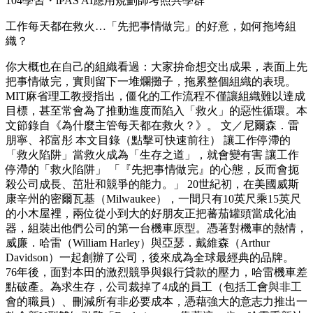
104學習・iPAS AI應用規劃師考照共學群
工作每天都在救火…「先把事情做完」的好意，如何拖垮組
織？
你大概也在自己的組織看過：大家拚命想交出成果，表面上先
把事情做完，實則留下一堆爛攤子，拖累整個組織的表現。
MIT麻省理工教授指出，僵化的工作流程不僅讓組織難以達成
目標，甚至常會為了推動進度而陷入「救火」的惡性循環。本
文節錄自《為什麼主管每天都在救火？》。 文／尼爾森．雷
朋寧、祁富彤 本文目錄（點擊可快速前往） 讓工作停滯的
「救火陷阱」當救火成為「生存之道」，就會變有害 讓工作
停滯的「救火陷阱」 「『先把事情做完』的心態，反而會扼
殺公司成長、茁壯和競爭的能力。」 20世紀初，在美國威斯
康辛州的密爾瓦基（Milwaukee），一間只有10英尺乘15英尺
的小木屋裡，兩位從小到大的好朋友正把蕃茄罐頭當成化油
器，組裝出他們公司的第一台機車原型。憑著對機車的熱情，
威廉．哈雷（William Harley）與亞瑟．戴維森（Arthur
Davidson）一起創辦了公司，後來成為全球最經典的品牌。
76年後，面對本田的激烈競爭與銀行貸款的壓力，哈雷機車差
點破產。為求生存，公司裁掉了4成的員工（包括工會與非工
會的職員）、刪減所有非必要成本，憑藉強大的意志力推出一