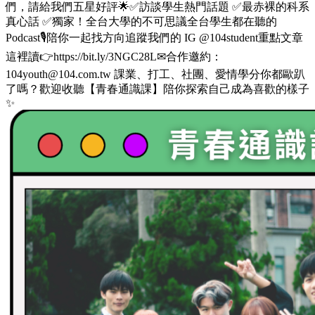
們，請給我們五星好評🌟✅訪談學生熱門話題 ✅最赤裸的科系
真心話 ✅獨家！全台大學的不可思議全台學生都在聽的
Podcast🎙️陪你一起找方向追蹤我們的 IG @104student重點文章
這裡讀👉https://bit.ly/3NGC28L✉合作邀約：
104youth@104.com.tw 課業、打工、社團、愛情學分你都歐趴
了嗎？歡迎收聽【青春通識課】陪你探索自己成為喜歡的樣子
✨