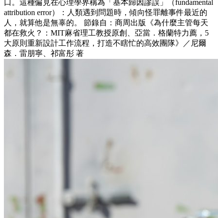
口。這種偏見在心理學界稱為「基本歸因謬誤」（fundamental
attribution error）：人類遇到問題時，傾向怪罪離事件最近的
人，就算他是無辜的。 節錄自：商周出版《為什麼主管每天
都在救火？：MIT麻省理工教授原創、亞當．格蘭特力薦，5
大原則重新設計工作流程，打造不瞎忙的高效團隊》／尼爾
森．雷朋寧、祁富彤 著