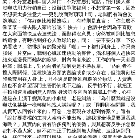
架；不好意思開口請人幫忙；不好意思打電話，怕打擾人家；
沒辦法用力行銷自己；沒辦法爭取福利；不想當第一名，因為
不想要太多注意力──更別說面對頂頭上司，老闆們有時會委
婉地說：「你好像比較慢熟哦」，有時則是直言：「你怎麼不
像某某一樣去跟人家哈啦呢？ 快去！」會議中會因為不喜歡
在大家面前快速表達想法，而顯得沒意見；突然被叫到比被忽
略還慘，有時遇到好心人做球給你，問：「要不要分享一下你
的看法？」彷彿所有的聚光燈「啪」一下都打到身上，你只會
腦袋一片空白，聽到心臟加速跳動的聲音，渴求哪個人趕快來
結束這漫長而難熬的寂靜。對內向者來說，工作的每一天都是
挑戰；職場上，對內向者的誤解更是不勝枚舉。 「內向者不
擅人際關係」這種快速分類的言論或多或少存在，但強將刻板
印象套用在人身 上，只不過是簡便卻粗糙的分類法，人資應
該也不會希望部門主管們依此下定論。 反手拍不行，就把正
手拍和速度練到無人能敵 身邊許多內向的職場工作者，心中
總是在上演千變萬化的小劇場，老是糾結：「為什麼我就是沒
辦法像某某一樣輕鬆地找人講話呢？」或「剛剛那個問題，我
其實可以回答出來的，可惡，怎麼現在才想到答案？」還有
「說好要搭檔的主持人臨時不能出席，讓我撐全場是要逼我跳
海嗎？」其實內向者有許多獨到的優勢，與其想著反手拍怎麼
都打不過人家，倒不如把正手拍練到無人能敵、速度練到飛
快，任何球來一樣可以解決。 內向者的優勢 1.深度思考 生物