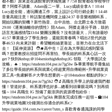
都不酷》原來是在講館青的求職焦慮？7:58 館青都在學校學什
麼？阿傑不讀書、Adam簽二一單、Lucy成績全拿A！10:44
Lucy超全能，邊玩團邊工作，當上設計公司行銷企劃！14:48
音量高能注意！幹話製造機阿傑上線24:37 非音樂相關科系，
開始玩團的契機？新竹熱音、台中吉他、台北爵士各方致霸
29:00《逐漸抽離你的慣性》陪Adam、阿傑走過分手路，鼓的
語言充滿感情🥰33:04 樂團沒團長？沒有誰最大，只有誰最吵
41:57 畢業後少了學生身份，還能寫青春嗎？唱出Z世代的故
事46:53 向未來許願：希望離粉絲更靠近，並努力在台北活下
去！ 【延伸資源】 🧑‍🎓高中生！正在為大學面試感到緊張
嗎？想要教授出招提問不再害怕、學長姐的科系真心話一次
get？快到&nbsp;＠104seniorhigh&nbsp;IG 領取 「大學面試全
攻略」🔥：https://students104.pse.is/7jg5lw 📝畢業導航手冊集結
了多位學長姐的科系與就業心得超實用自傳範例+升學就業資
源工具+焦慮解答🎉大學生想要的～@104student 都點的到👉
https://students104.pse.is/7jg5h2 🧑‍🔬高職生升學上的疑慮我們都
懂！管道好多、科系選擇也好多...總看到頭暈眼花嗎？別再煩
惱～104 高職生 IG 預備了最澎湃的資源禮包給你：
https://students104.pse.is/7jg5kk 揪朋友完成任務一起領～🏫104
升學就業地圖3分鐘測出你適合的科系👉
https://guide.104.com.tw/career/?utm_s 喜歡青春通識課的同學