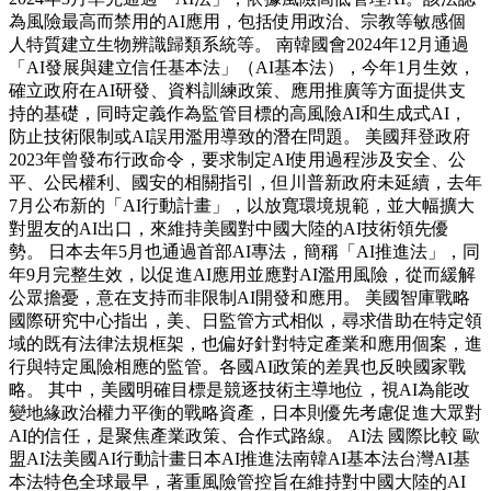
為風險最高而禁用的AI應用，包括使用政治、宗教等敏感個
人特質建立生物辨識歸類系統等。 南韓國會2024年12月通過
「AI發展與建立信任基本法」（AI基本法），今年1月生效，
確立政府在AI研發、資料訓練政策、應用推廣等方面提供支
持的基礎，同時定義作為監管目標的高風險AI和生成式AI，
防止技術限制或AI誤用濫用導致的潛在問題。 美國拜登政府
2023年曾發布行政命令，要求制定AI使用過程涉及安全、公
平、公民權利、國安的相關指引，但川普新政府未延續，去年
7月公布新的「AI行動計畫」，以放寬環境規範，並大幅擴大
對盟友的AI出口，來維持美國對中國大陸的AI技術領先優
勢。 日本去年5月也通過首部AI專法，簡稱「AI推進法」，同
年9月完整生效，以促進AI應用並應對AI濫用風險，從而緩解
公眾擔憂，意在支持而非限制AI開發和應用。 美國智庫戰略
國際研究中心指出，美、日監管方式相似，尋求借助在特定領
域的既有法律法規框架，也偏好針對特定產業和應用個案，進
行與特定風險相應的監管。各國AI政策的差異也反映國家戰
略。 其中，美國明確目標是競逐技術主導地位，視AI為能改
變地緣政治權力平衡的戰略資產，日本則優先考慮促進大眾對
AI的信任，是聚焦產業政策、合作式路線。 AI法 國際比較 歐
盟AI法美國AI行動計畫日本AI推進法南韓AI基本法台灣AI基
本法特色全球最早，著重風險管控旨在維持對中國大陸的AI