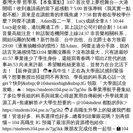
臺灣大學 哲學系 【本集重點】3:07 首次登上夢想舞台—大港
開唱！收到邀請函的當下超感動？5:00 首張專輯《我其實一點
都不酷》原來是在講館青的求職焦慮？7:58 館青都在學校學什
麼？阿傑不讀書、Adam簽二一單、Lucy成績全拿A！10:44
Lucy超全能，邊玩團邊工作，當上設計公司行銷企劃！14:48
音量高能注意！幹話製造機阿傑上線24:37 非音樂相關科系，
開始玩團的契機？新竹熱音、台中吉他、台北爵士各方致霸
29:00《逐漸抽離你的慣性》陪Adam、阿傑走過分手路，鼓的
語言充滿感情🥰33:04 樂團沒團長？沒有誰最大，只有誰最吵
41:57 畢業後少了學生身份，還能寫青春嗎？唱出Z世代的故
事46:53 向未來許願：希望離粉絲更靠近，並努力在台北活下
去！ 【延伸資源】 🧑‍🎓高中生！正在為大學面試感到緊張
嗎？想要教授出招提問不再害怕、學長姐的科系真心話一次
get？快到&nbsp;＠104seniorhigh&nbsp;IG 領取 「大學面試全
攻略」🔥：https://students104.pse.is/7jg5lw 📝畢業導航手冊集結
了多位學長姐的科系與就業心得超實用自傳範例+升學就業資
源工具+焦慮解答🎉大學生想要的～@104student 都點的到👉
https://students104.pse.is/7jg5h2 🧑‍🔬高職生升學上的疑慮我們都
懂！管道好多、科系選擇也好多...總看到頭暈眼花嗎？別再煩
惱～104 高職生 IG 預備了最澎湃的資源禮包給你：
https://students104.pse.is/7jg5kk 揪朋友完成任務一起領～🏫104