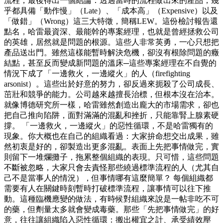
流程，最後得出一個結論：透過當時的流程做出來的產品，幾
乎都具備「動作慢」（Late）、「成本高」（Expensive）以及
「做錯」（Wrong）這三大特徵，簡稱LEW。這份檢討報告還
點名，哈雷最資深、最能幹的專案經理，也就是曾經拯救公司
的英雄，居然就是問題的根源。這些人非常英勇，一心只想把
產品送出門。雖然這樣能暫時解決危機，卻沒有根除問題的癥
結點，甚至反而變成新問題的溫床─這些專案經理在不自覺的
情況下成了「一邊救火，一邊縱火」的人（firefighting
arsonist）。這些出於好意的努力，卻反過來扼殺了公司成長、
茁壯和競爭的能力。公司越來越擅長治標，但根本沒在治本。
就像博德研究所一樣，哈雷雖然創造出龐大的市場需求，卻也
把自己推向陷阱，面對滿滿的混亂和挫折，只能靠腎上腺素硬
撐。 「一邊救火，一邊縱火」的惡性循環，不是哈雷獨有的
現象。你大概也在自己的組織看過：大家拚命想交出成果，雖
然初衷是好的，卻製造出更多混亂。表面上先把事情做完，實
則留下一堆爛攤子，拖累整個組織的表現。只可惜，這些問題
不斷被忽略，大家只會去責怪那些繞過標準流程的人（尤其自
己不是當事人的情況），但事情哪有這麼簡單？ 每個組織都
需要有人在關鍵時刻暫時打破標準流程，讓事情可以往下推
動。這種臨機應變的做法，有時候對組織來說是一帖非吃不可
的藥，但劑量太多就會變成毒藥。那些「先把事情做完」的好
意，往往讓組織陷入惡性循環：搬出權宜之計、承受績效壓