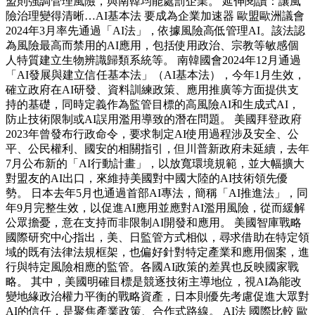
盟則強調管理風險，與南韓均能處罰企業。 延伸閱讀：讓風
險治理變得清晰…AI基本法 要成為企業加速器 歐盟歐洲議會
2024年3月率先通過「AI法」，依據風險高低管理AI。該法認
為風險最高而禁用的AI應用，包括使用政治、宗教等敏感個
人特質建立生物辨識歸類系統等。 南韓國會2024年12月通過
「AI發展與建立信任基本法」（AI基本法），今年1月生效，
確立政府在AI研發、資料訓練政策、應用推廣等方面提供支
持的基礎，同時定義作為監管目標的高風險AI和生成式AI，
防止技術限制或AI誤用濫用導致的潛在問題。 美國拜登政府
2023年曾發布行政命令，要求制定AI使用過程涉及安全、公
平、公民權利、國安的相關指引，但川普新政府未延續，去年
7月公布新的「AI行動計畫」，以放寬環境規範，並大幅擴大
對盟友的AI出口，來維持美國對中國大陸的AI技術領先優
勢。 日本去年5月也通過首部AI專法，簡稱「AI推進法」，同
年9月完整生效，以促進AI應用並應對AI濫用風險，從而緩解
公眾擔憂，意在支持而非限制AI開發和應用。 美國智庫戰略
國際研究中心指出，美、日監管方式相似，尋求借助在特定領
域的既有法律法規框架，也偏好針對特定產業和應用個案，進
行與特定風險相應的監管。各國AI政策的差異也反映國家戰
略。 其中，美國明確目標是競逐技術主導地位，視AI為能改
變地緣政治權力平衡的戰略資產，日本則優先考慮促進大眾對
AI的信任，是聚焦產業政策、合作式路線。 AI法 國際比較 歐