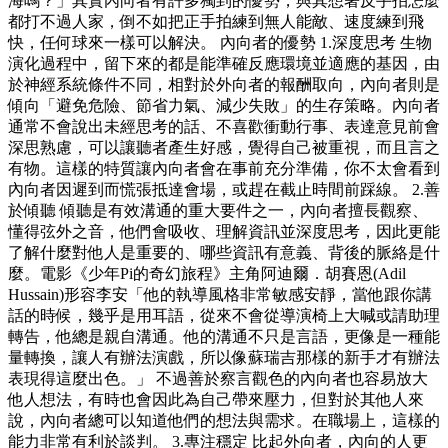
海嗎？」其實內向者有許多獨到的優勢，與其想著反手拍怎麼
都打不過人家，倒不如把正手拍練到無人能敵、速度練到飛
快，任何球來一樣可以解決。 內向者的優勢 1.深度思考 生物
演化過程中，留下來的都是能準確反應環境並適應的基因，由
於神經系統條件不同，相對於外向者的報酬取向，內向者則是
傾向「避免危險、節省力氣、減少失敗」的生存策略。內向者
通常不會說出未經思考的話、不喜歡衝動行事、表達意見前會
深思熟慮，可以讓聽者產生好感，覺得自己被重視，而且言之
有物。這樣的特質讓內向者會在事前充分準備，你不太會看到
內向者因遲到而慌張抵達會場，或趕在截止時間前踩線。 2.善
於傾聽 傾聽是有效溝通的重大要件之一，內向者擅長觀察、
懂得弦外之音，他們會吸收、理解資訊並深度思考，因此更能
了解什麼對他人是重要的、哪些資訊有意義、背後的脈絡是什
麼。電影《少年Pi的奇幻旅程》主角阿迪爾．胡賽恩(Adil
Hussain)形容李安「他的執導風格非常敏感安靜，當他跟你講
話的時候，幾乎是用耳語，從來不會從導演椅上大喊或請助理
轉告，他總是親自溝通。他的溝通不只是言語，更像是一種能
量轉換，讓人有辦法演戲，所以像蘇瑞吉那樣的新手才有辦法
表現得這麼出色。」 不過善於察言觀色的內向者也容易放大
他人想法，有時也會因此為自己帶來壓力，但對於其他人來
說，內向者總可以知道他們的想法與需求。在職場上，這樣的
能力非常有利於談判。 3.專注穩定 比起外向者，內向的人更