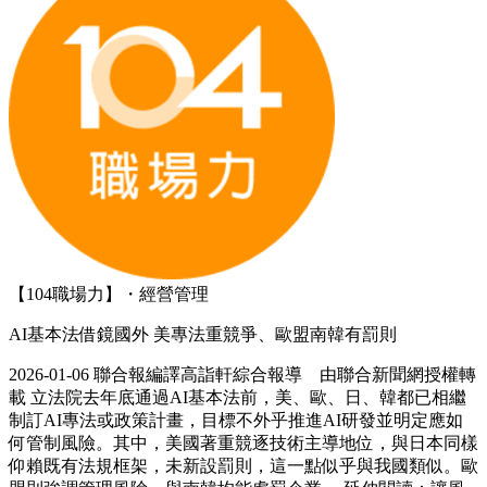
【104職場力】・經營管理
AI基本法借鏡國外 美專法重競爭、歐盟南韓有罰則
2026-01-06 聯合報編譯高詣軒綜合報導 由聯合新聞網授權轉
載 立法院去年底通過AI基本法前，美、歐、日、韓都已相繼
制訂AI專法或政策計畫，目標不外乎推進AI研發並明定應如
何管制風險。其中，美國著重競逐技術主導地位，與日本同樣
仰賴既有法規框架，未新設罰則，這一點似乎與我國類似。歐