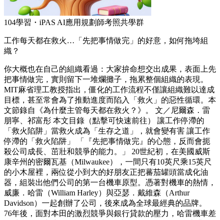
104學習・iPAS AI應用規劃師考照共學群
工作每天都在救火…「先把事情做完」的好意，如何拖垮組
織？
你大概也在自己的組織看過：大家拚命想交出成果，表面上先
把事情做完，實則留下一堆爛攤子，拖累整個組織的表現。
MIT麻省理工教授指出，僵化的工作流程不僅讓組織難以達成
目標，甚至常會為了推動進度而陷入「救火」的惡性循環。本
文節錄自《為什麼主管每天都在救火？》。 文／尼爾森．雷
朋寧、祁富彤 本文目錄（點擊可快速前往） 讓工作停滯的
「救火陷阱」當救火成為「生存之道」，就會變有害 讓工作
停滯的「救火陷阱」 「『先把事情做完』的心態，反而會扼
殺公司成長、茁壯和競爭的能力。」 20世紀初，在美國威斯
康辛州的密爾瓦基（Milwaukee），一間只有10英尺乘15英尺
的小木屋裡，兩位從小到大的好朋友正把蕃茄罐頭當成化油
器，組裝出他們公司的第一台機車原型。憑著對機車的熱情，
威廉．哈雷（William Harley）與亞瑟．戴維森（Arthur
Davidson）一起創辦了公司，後來成為全球最經典的品牌。
76年後，面對本田的激烈競爭與銀行貸款的壓力，哈雷機車差