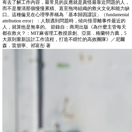
有去了解工作內容，最常見的反應就是責怪最靠近問題的人，
而不是釐清那個慢慢累積、直至拖垮組織的救火文化和能力缺
口。這種偏見在心理學界稱為「基本歸因謬誤」（fundamental
attribution error）：人類遇到問題時，傾向怪罪離事件最近的
人，就算他是無辜的。 節錄自：商周出版《為什麼主管每天
都在救火？：MIT麻省理工教授原創、亞當．格蘭特力薦，5
大原則重新設計工作流程，打造不瞎忙的高效團隊》／尼爾
森．雷朋寧、祁富彤 著