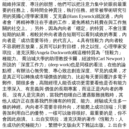
能維持深度、專注的狀態，他們可以把注意力集中於眼前最重
要的任務上，長時間全神貫注，執行任務。經常被學術研究引
用的英國心理學家漢斯．艾克森(Hans Eysenck)就說過，內向
者會「將精神專注在手邊的工作，避免將精力耗費在與工作無
關的社交上。」另外，因為內向者「穩定」的特質，不會注重
短期的結果，相較於外向者適合短期可以看到成效的專案，內
向者是「成功需要等待」的代言人。 4.具有恆毅力 內向者較
不容易輕言放棄，反而可以針對目標，持之以恆。心理學家安
琪拉．達克沃斯(Angela Duckworth)稱這種特質為「恆毅力」
種能力。 喬治城大學的助理教授卡爾．紐波特(Carl Newport )
所說的「深度工作力」(deep work)也是同樣的看法，在他的論
點裡，有辦法心無旁鶩、專心致志創造深度、罕見的成果，才
是真正可以轉換成市場價值的能力。比起每天要回覆許多電子
郵件、開很多會，高階經理人能否成功更需要看他是否有能力
主導深入、有意義與 價值的長期專案，而這正是內向者的專
長。 沒有人是完美的，當我們怨嘆自己遭遇艱難挑戰時，其
他人或許正在羨慕我們所擁有的特質、能力、經驗或天生多一
條的神經。內向者不需要非得外向，才能爬上成功頂端；只要
善加利用自己的優勢，一樣可以做得很好。最重要的是，你不
會因此崩潰。 1. 出自安琪拉．達克沃斯的著作《恆毅力：人
生成功的究極能力》，繁體中文版由天下雜誌出版。2. 出自卡