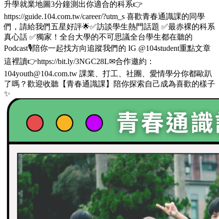
升學就業地圖3分鐘測出你適合的科系👉
https://guide.104.com.tw/career/?utm_s 喜歡青春通識課的同學
們，請給我們五星好評🌟✅訪談學生熱門話題 ✅最赤裸的科系
真心話 ✅獨家！全台大學的不可思議全台學生都在聽的
Podcast🎙️陪你一起找方向追蹤我們的 IG @104student重點文章
這裡讀👉https://bit.ly/3NGC28L✉合作邀約：
104youth@104.com.tw 課業、打工、社團、愛情學分你都歐趴
了嗎？歡迎收聽【青春通識課】陪你探索自己成為喜歡的樣子
✨