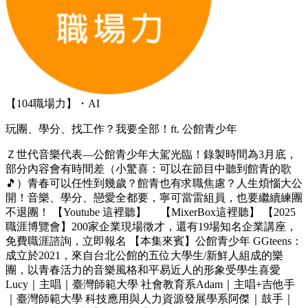
【104職場力】・AI
玩團、學分、找工作？我要全部！ft. 公館青少年
Ｚ世代音樂代表—公館青少年大駕光臨！錄製時間為3月底，
部分內容會有時間差（小驚喜：可以在節目中聽到館青的歌
🎵）青春可以任性到幾歲？館青也有求職焦慮？人生煩惱大公
開！音樂、學分、戀愛全都要，寧可當雷組員，也要繼續練團
不退團！ 【Youtube 這裡聽】 【MixerBox這裡聽】 【2025
職涯博覽會】200家企業現場徵才，還有19場知名企業講座，
免費職涯諮詢，立即報名 【本集來賓】公館青少年 GGteens：
成立於2021，來自台北公館的五位大學生/新鮮人組成的樂
團，以青春活力的音樂風格和平易近人的形象受學生喜愛
Lucy｜主唱｜臺灣師範大學 社會教育系Adam｜主唱+吉他手
｜臺灣師範大學 科技應用與人力資源發展學系阿傑｜鼓手｜