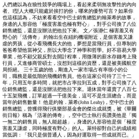
人們總以為在狼性競爭的職場上，看起來柔弱無攻擊性的內向
者、I型人大概只能處於挨打的份，哪來的優勢可言？如果你
也這樣認為，不妨來看看空中巴士銷售總監約翰萊希的故事，
身邊的人形容他「極度害羞也極有野心」，對手公司換了八位
銷售總監，還是沒辦法把他拉下來。 文／張瀞仁 極害羞又有
野心的「活傳奇」 約翰出生在紐約機場附近，是個害羞又謙
虛的男孩，從小看飛機長大的他，夢想是當飛行員，但專制的
爸爸希望他當神父，所以大學念了神學和哲學。好不容易大學
畢業，他不顧父親反對去開計程車，用微薄的薪水存錢考上飛
行員，又進修商管碩士，沒想到這樣的資歷，還是被美國航空
局拒絕。 三十五歲的他，剛進入一家市場占有率很小的公
司，職務是最低階的飛機銷售員。他在這家公司待了三十二
年，只用五年多時間，就把市占率拉到五成，對手公司換了八
位銷售總監，還是沒辦法把他拉下來。退休當年還賣了八百七
十五架飛機，訂單超過一千億美金，這可不是生涯總合，而是
當年的銷售數量！ 他是約翰．萊希(John Leahy)，空中巴士的
銷售總監，曾獲得飛行俱樂部基金會的傑出成就獎，被《華爾
街日報》稱為「活著的傳奇」，空中巴士執行長讚美他是「獨
一無二的銷售員，無人能超越」，身邊的人形容他是個「極度
害羞又謙虛，同時極度有野心」的人。萊特卻對自己的成績相
當低調：「我只是個普通人，因為好運取得一些成就而已。」