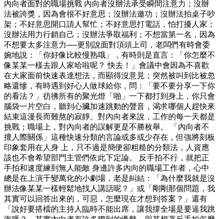
內向者面對的職場挑戰 內向者沒辦法承受瞬間注意力；沒辦
法被誇獎，因為會很不好意思；沒辦法邀功；沒辦法拍桌子吵
架；不好意思開口請人幫忙；不好意思打電話，怕打擾人家；
沒辦法用力行銷自己；沒辦法爭取福利；不想當第一名，因為
不想要太多注意力──更別說面對頂頭上司，老闆們有時會委
婉地說：「你好像比較慢熟哦」，有時則是直言：「你怎麼不
像某某一樣去跟人家哈啦呢？ 快去！」會議中會因為不喜歡
在大家面前快速表達想法，而顯得沒意見；突然被叫到比被忽
略還慘，有時遇到好心人做球給你，問：「要不要分享一下你
的看法？」彷彿所有的聚光燈「啪」一下都打到身上，你只會
腦袋一片空白，聽到心臟加速跳動的聲音，渴求哪個人趕快來
結束這漫長而難熬的寂靜。對內向者來說，工作的每一天都是
挑戰；職場上，對內向者的誤解更是不勝枚舉。 「內向者不
擅人際關係」這種快速分類的言論或多或少存在，但強將刻板
印象套用在人身 上，只不過是簡便卻粗糙的分類法，人資應
該也不會希望部門主管們依此下定論。 反手拍不行，就把正
手拍和速度練到無人能敵 身邊許多內向的職場工作者，心中
總是在上演千變萬化的小劇場，老是糾結：「為什麼我就是沒
辦法像某某一樣輕鬆地找人講話呢？」或「剛剛那個問題，我
其實可以回答出來的，可惡，怎麼現在才想到答案？」還有
「說好要搭檔的主持人臨時不能出席，讓我撐全場是要逼我跳