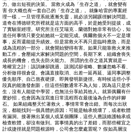
力、做出短視的決策。 當救火成為「生存之道」，就會變有
害 你大概也有一套自己的「生存之道」。就像哈雷的專案經
理一樣，一旦管理系統逐漸失靈，就必須另闢蹊徑解決問題。
道奇在博德研究所裡就是這方面的高手，於是她受到提拔，成
了實驗室經理。研究所主任艾瑞克．蘭德對她非常有信心，知
道任何事情只要交給她就一定能完成。偶爾救個火不一定是壞
事，反而還能提升績效。但是當救火不再只是臨時應急，而是
成為流程的一部分，就會開始變得有害。如果只能靠救火來推
動工作，會壓縮大家解決問題的空間，長期下來，組織會喪失
成長的機會，也失去防火能力。 所謂的生存之道其實就是一
堆權宜之計：該訓練卻跳過、該測試卻省略、數據忽略不看、
分析做得很倉促、會議直接取消、出差一延再延、逼同事調整
優先順序、自己熬夜硬撐、即興發明新捷徑。有時候這些小手
段真的能激發創新，但這些招數通常不為人知，因為這只是求
生，沒有人能從中學習，也無法分享給其他人。就算偶爾有什
麼妙招，也會因為沒寫進日常流程而在最後淪為合作的絆腳
石。 如果組織整天忙著救火，事情常常會出錯。而每次出狀
況，都能找到一個具體的原因：可能是軸承燒壞了，或者軟體
有漏洞。接著揪出某個人或某個團隊，這些人應該維護軸承或
檢查軟體，卻沒有做到。當事情真的出了差錯，而那些權宜之
計或捷徑就是問題根源時，公司會怎麼處置呢？ 假如高層沒