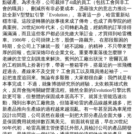
點破產。為求生存，公司裁掉了4成的員工（包括工會與非工
會的職員）、刪減所有非必要成本，憑藉強大的意志力推出一
款全新V型雙缸引擎「Evolution」。靠著這一步，哈雷重新站
穩市場。這段逆轉勝的故事後來成了傳奇，也成了商學院的經
典案例。20世紀80年代末，公司轉虧為盈，經銷商的訂單排得
滿滿滿，而且這些客戶都必須先繳大筆訂金，才買得到哈雷機
車。1986年，公司掛牌上市，股價一路飆升。 在那段艱困的
時期，全公司上下練就一股「絕不認輸」的精神，不只帶來豐
厚的回報，也深深烙印在企業文化。重要專案落後怎麼辦？
老練的主管立刻跳進來解決。賓州的工廠出狀況？ 密爾瓦基
的工程師馬上拎著行李，帶著一整箱零件，搭最近的一班飛機
趕過去。產線來不及交貨？ 工會員工以及職員捲起袖子，一
起把進度追回來。無論有多艱難，大家都很自豪：我們就是有
本事完成！ 不過，就像博德研究所的經驗，太依賴英雄式救
火，反而會拖垮關鍵營運流程。雖然全新的Evolution引擎比舊
款更可靠，但整體的保固成本居高不下。就算主管能迅速出
動，飛到出事的工廠救急，但隨著哈雷的產品線越來越多，把
新產品推向生產線的過程越來越混亂。有一年甚至因為車尾燈
設計出問題，公司居然在最後一刻把大部分產品全面大修，光
是保固費用就燒掉數百萬美元。 前面就有提過，早在20世紀
90年代初，哈雷高層主管便委託外部人員檢討公司的產品開發