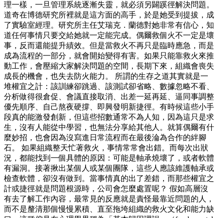
理一樣，一旦管理系統逐漸失靈，就必須另闢蹊徑解決問題。
道奇在博德研究所裡就是這方面的高手，於是她受到提拔，成
了實驗室經理。研究所主任艾瑞克．蘭德對她非常有信心，知
道任何事情只要交給她就一定能完成。偶爾救個火不一定是壞
事，反而還能提升績效。但是當救火不再只是臨時應急，而是
成為流程的一部分，就會開始變得有害。如果只能靠救火來推
動工作，會壓縮大家解決問題的空間，長期下來，組織會喪失
成長的機會，也失去防火能力。 所謂的生存之道其實就是一
堆權宜之計：該訓練卻跳過、該測試卻省略、數據忽略不看、
分析做得很倉促、會議直接取消、出差一延再延、逼同事調整
優先順序、自己熬夜硬撐、即興發明新捷徑。有時候這些小手
段真的能激發創新，但這些招數通常不為人知，因為這只是求
生，沒有人能從中學習，也無法分享給其他人。就算偶爾有什
麼妙招，也會因為沒寫進日常流程而在最後淪為合作的絆腳
石。 如果組織整天忙著救火，事情常常會出錯。而每次出狀
況，都能找到一個具體的原因：可能是軸承燒壞了，或者軟體
有漏洞。接著揪出某個人或某個團隊，這些人應該維護軸承或
檢查軟體，卻沒有做到。當事情真的出了差錯，而那些權宜之
計或捷徑就是問題根源時，公司會怎麼處置呢？ 假如高層沒
有去了解工作內容，最常見的反應就是責怪最靠近問題的人，
而不是釐清那個慢慢累積、直至拖垮組織的救火文化和能力缺