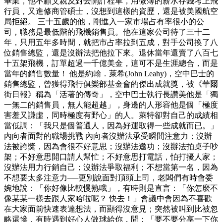
畢業，他不顧父親反對去開計程車，用微薄的薪水存錢考上飛
行員，又進修商管碩士，沒想到這樣的資歷，還是被美國航空
局拒絕。 三十五歲的他，剛進入一家市場占有率很小的公
司，職務是最低階的飛機銷售員。他在這家公司待了三十二
年，只用五年多時間，就把市占率拉到五成，對手公司換了八
位銷售總監，還是沒辦法把他拉下來。退休當年還賣了八百七
十五架飛機，訂單超過一千億美金，這可不是生涯總合，而是
當年的銷售數量！ 他是約翰．萊希(John Leahy)，空中巴士的
銷售總監，曾獲得飛行俱樂部基金會的傑出成就獎，被《華爾
街日報》稱為「活著的傳奇」，空中巴士執行長讚美他是「獨
一無二的銷售員，無人能超越」，身邊的人形容他是個「極度
害羞又謙虛，同時極度有野心」的人。萊特卻對自己的成績相
當低調：「我只是個普通人，因為好運取得一些成就而已。」
內向者面對的職場挑戰 內向者沒辦法承受瞬間注意力；沒辦
法被誇獎，因為會很不好意思；沒辦法邀功；沒辦法拍桌子吵
架；不好意思開口請人幫忙；不好意思打電話，怕打擾人家；
沒辦法用力行銷自己；沒辦法爭取福利；不想當第一名，因為
不想要太多注意力──更別說面對頂頭上司，老闆們有時會委
婉地說：「你好像比較慢熟哦」，有時則是直言：「你怎麼不
像某某一樣去跟人家哈啦呢？ 快去！」會議中會因為不喜歡
在大家面前快速表達想法，而顯得沒意見；突然被叫到比被忽
略還慘，有時遇到好心人做球給你，問：「要不要分享一下你