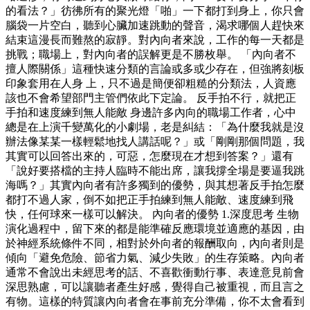
的看法？」彷彿所有的聚光燈「啪」一下都打到身上，你只會
腦袋一片空白，聽到心臟加速跳動的聲音，渴求哪個人趕快來
結束這漫長而難熬的寂靜。對內向者來說，工作的每一天都是
挑戰；職場上，對內向者的誤解更是不勝枚舉。 「內向者不
擅人際關係」這種快速分類的言論或多或少存在，但強將刻板
印象套用在人身 上，只不過是簡便卻粗糙的分類法，人資應
該也不會希望部門主管們依此下定論。 反手拍不行，就把正
手拍和速度練到無人能敵 身邊許多內向的職場工作者，心中
總是在上演千變萬化的小劇場，老是糾結：「為什麼我就是沒
辦法像某某一樣輕鬆地找人講話呢？」或「剛剛那個問題，我
其實可以回答出來的，可惡，怎麼現在才想到答案？」還有
「說好要搭檔的主持人臨時不能出席，讓我撐全場是要逼我跳
海嗎？」其實內向者有許多獨到的優勢，與其想著反手拍怎麼
都打不過人家，倒不如把正手拍練到無人能敵、速度練到飛
快，任何球來一樣可以解決。 內向者的優勢 1.深度思考 生物
演化過程中，留下來的都是能準確反應環境並適應的基因，由
於神經系統條件不同，相對於外向者的報酬取向，內向者則是
傾向「避免危險、節省力氣、減少失敗」的生存策略。內向者
通常不會說出未經思考的話、不喜歡衝動行事、表達意見前會
深思熟慮，可以讓聽者產生好感，覺得自己被重視，而且言之
有物。這樣的特質讓內向者會在事前充分準備，你不太會看到