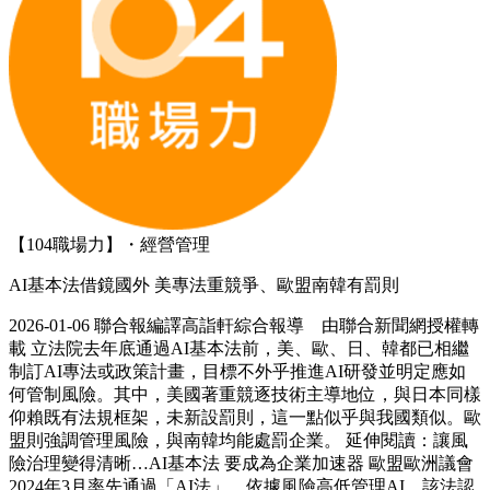
【104職場力】・經營管理
AI基本法借鏡國外 美專法重競爭、歐盟南韓有罰則
2026-01-06 聯合報編譯高詣軒綜合報導 由聯合新聞網授權轉
載 立法院去年底通過AI基本法前，美、歐、日、韓都已相繼
制訂AI專法或政策計畫，目標不外乎推進AI研發並明定應如
何管制風險。其中，美國著重競逐技術主導地位，與日本同樣
仰賴既有法規框架，未新設罰則，這一點似乎與我國類似。歐
盟則強調管理風險，與南韓均能處罰企業。 延伸閱讀：讓風
險治理變得清晰…AI基本法 要成為企業加速器 歐盟歐洲議會
2024年3月率先通過「AI法」，依據風險高低管理AI。該法認