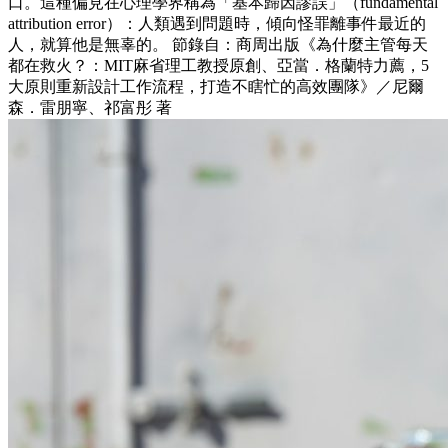
口。這種偏見在心理學界稱為「基本歸因謬誤」（fundamental
attribution error）：人類遇到問題時，傾向怪罪離事件最近的
人，就算他是無辜的。 節錄自：商周出版《為什麼主管每天
都在救火？：MIT麻省理工教授原創、亞當．格蘭特力薦，5
大原則重新設計工作流程，打造不瞎忙的高效團隊》／尼爾
森．雷朋寧、祁富彤 著