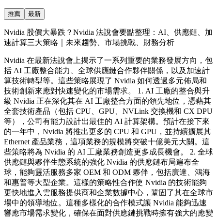
推薦
最新
Nvidia 股價大暴跌？Nvidia 法說會要點整理：AI、供應鏈、加
速計算三大策略｜未來趨勢、市場挑戰、財務分析
Nvidia 在最新法說會上揭示了一系列重要的業務發展方向，包
括 AI 工廠整合能力、全球供應鏈合作夥伴關係，以及加速計
算技術轉型等。這些策略展現了 Nvidia 如何透過多元佈局和
技術創新來應對快速變化的市場需求。 1. AI 工廠的整合與升
級 Nvidia 正在深化其在 AI 工廠整合方面的領先地位，憑藉其
全套技術產品（包括 CPU、GPU、NVLink 交換機和 CX DPU
等），公司有能力設計出最佳的 AI 計算架構。預計在接下來
的一年中，Nvidia 將推出更多的 CPU 和 GPU，並持續擴展其
Ethernet 產品業務，這項業務的規模將突破十億美元大關。這
些策略將為 Nvidia 的 AI 工廠業務創造更多成長機會。 2. 全球
供應鏈與夥伴生態系統的強化 Nvidia 的供應鏈布局遍布全
球，能夠靈活服務多家 OEM 和 ODM 夥伴，包括廣達、鴻海
和惠普等大型企業。這樣的策略性合作使 Nvidia 的技術能夠
更快地進入雲服務提供商和企業數據中心，鞏固了其在全球市
場中的領導地位。這種多樣化的合作模式讓 Nvidia 能夠迅速
響應市場需求變化，確保在面對供應鏈挑戰時擁有強大的應變