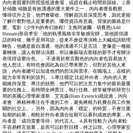
內向者因遲到而慌張抵達會場，或趕在截止時間前踩線。 2.善
於傾聽 傾聽是有效溝通的重大要件之一，內向者擅長觀察、
懂得弦外之音，他們會吸收、理解資訊並深度思考，因此更能
了解什麼對他人是重要的、哪些資訊有意義、背後的脈絡是什
麼。電影《少年Pi的奇幻旅程》主角阿迪爾．胡賽恩(Adil
Hussain)形容李安「他的執導風格非常敏感安靜，當他跟你講
話的時候，幾乎是用耳語，從來不會從導演椅上大喊或請助理
轉告，他總是親自溝通。他的溝通不只是言語，更像是一種能
量轉換，讓人有辦法演戲，所以像蘇瑞吉那樣的新手才有辦法
表現得這麼出色。」 不過善於察言觀色的內向者也容易放大
他人想法，有時也會因此為自己帶來壓力，但對於其他人來
說，內向者總可以知道他們的想法與需求。在職場上，這樣的
能力非常有利於談判。 3.專注穩定 比起外向者，內向的人更
能維持深度、專注的狀態，他們可以把注意力集中於眼前最重
要的任務上，長時間全神貫注，執行任務。經常被學術研究引
用的英國心理學家漢斯．艾克森(Hans Eysenck)就說過，內向
者會「將精神專注在手邊的工作，避免將精力耗費在與工作無
關的社交上。」另外，因為內向者「穩定」的特質，不會注重
短期的結果，相較於外向者適合短期可以看到成效的專案，內
向者是「成功需要等待」的代言人。 4.具有恆毅力 內向者較
不容易輕言放棄，反而可以針對目標，持之以恆。心理學家安