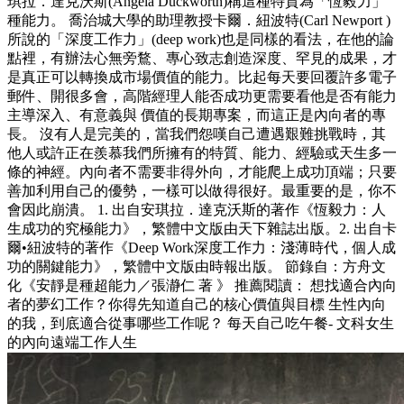
琪拉．達克沃斯(Angela Duckworth)稱這種特質為「恆毅力」
種能力。 喬治城大學的助理教授卡爾．紐波特(Carl Newport )
所說的「深度工作力」(deep work)也是同樣的看法，在他的論
點裡，有辦法心無旁鶩、專心致志創造深度、罕見的成果，才
是真正可以轉換成市場價值的能力。比起每天要回覆許多電子
郵件、開很多會，高階經理人能否成功更需要看他是否有能力
主導深入、有意義與 價值的長期專案，而這正是內向者的專
長。 沒有人是完美的，當我們怨嘆自己遭遇艱難挑戰時，其
他人或許正在羨慕我們所擁有的特質、能力、經驗或天生多一
條的神經。內向者不需要非得外向，才能爬上成功頂端；只要
善加利用自己的優勢，一樣可以做得很好。最重要的是，你不
會因此崩潰。 1. 出自安琪拉．達克沃斯的著作《恆毅力：人
生成功的究極能力》，繁體中文版由天下雜誌出版。2. 出自卡
爾•紐波特的著作《Deep Work深度工作力：淺薄時代，個人成
功的關鍵能力》，繁體中文版由時報出版。 節錄自：方舟文
化《安靜是種超能力／張瀞仁 著 》 推薦閱讀： 想找適合內向
者的夢幻工作？你得先知道自己的核心價值與目標 生性內向
的我，到底適合從事哪些工作呢？ 每天自己吃午餐- 文科女生
的內向遠端工作人生