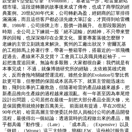
款全新V型雙缸引擎「Evolution」。靠著這一步，哈雷重新站
穩市場。這段逆轉勝的故事後來成了傳奇，也成了商學院的經
典案例。20世紀80年代末，公司轉虧為盈，經銷商的訂單排得
滿滿滿，而且這些客戶都必須先繳大筆訂金，才買得到哈雷機
車。1986年，公司掛牌上市，股價一路飆升。 在那段艱困的
時期，全公司上下練就一股「絕不認輸」的精神，不只帶來豐
厚的回報，也深深烙印在企業文化。重要專案落後怎麼辦？
老練的主管立刻跳進來解決。賓州的工廠出狀況？ 密爾瓦基
的工程師馬上拎著行李，帶著一整箱零件，搭最近的一班飛機
趕過去。產線來不及交貨？ 工會員工以及職員捲起袖子，一
起把進度追回來。無論有多艱難，大家都很自豪：我們就是有
本事完成！ 不過，就像博德研究所的經驗，太依賴英雄式救
火，反而會拖垮關鍵營運流程。雖然全新的Evolution引擎比舊
款更可靠，但整體的保固成本居高不下。就算主管能迅速出
動，飛到出事的工廠救急，但隨著哈雷的產品線越來越多，把
新產品推向生產線的過程越來越混亂。有一年甚至因為車尾燈
設計出問題，公司居然在最後一刻把大部分產品全面大修，光
是保固費用就燒掉數百萬美元。 前面就有提過，早在20世紀
90年代初，哈雷高層主管便委託外部人員檢討公司的產品開發
流程，最後得出一個結論：透過當時的流程做出來的產品，幾
乎都具備「動作慢」（Late）、「成本高」（Expensive）以及
「做錯」（Wrong）這三大特徵，簡稱LEW。這份檢討報告還