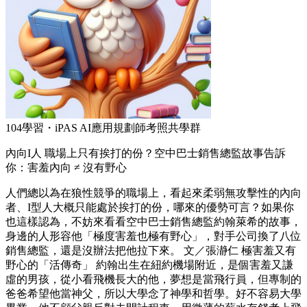
104學習・iPAS AI應用規劃師考照共學群
內向I人 職場上只有挨打的份？空中巴士銷售總監故事告訴
你：害羞內向 ≠ 沒有野心
人們總以為在狼性競爭的職場上，看起來柔弱無攻擊性的內向
者、I型人大概只能處於挨打的份，哪來的優勢可言？如果你
也這樣認為，不妨來看看空中巴士銷售總監約翰萊希的故事，
身邊的人形容他「極度害羞也極有野心」，對手公司換了八位
銷售總監，還是沒辦法把他拉下來。 文／張瀞仁 極害羞又有
野心的「活傳奇」 約翰出生在紐約機場附近，是個害羞又謙
虛的男孩，從小看飛機長大的他，夢想是當飛行員，但專制的
爸爸希望他當神父，所以大學念了神學和哲學。好不容易大學