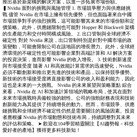
推出基於新架構的解決方案，以進一步拓展市場份額。
▍Nvidia 面對的挑戰與風險管理 1. 市場競爭壓力與供應鏈挑
戰 儘管 Nvidia 在市場上擁有領先優勢，但也面臨著來自中國
市場競爭對手的強烈挑戰，這可能影響其未來的市場份額和定
價策略。此外，供應鏈限制也可能對 Hopper 和 Blackwell 架構
的生產能力和交付時間構成風險。 2. 出口管制與全球經濟不
確定性 對於 Nvidia 來說，出口管制特別是針對中國市場的政
策變動，可能會限制公司在該地區的增長潛力。此外，全球經
濟環境的不確定性也可能影響企業對高端計算和 AI 解決方案
的投資決策，進而影響 Nvidia 的收入增長。 3. 技術創新速度
與市場接受度 隨著 AI 和高效能計算需求的迅速變化，Nvidia
必須不斷創新和推出更先進的技術和產品，以保持競爭優勢。
新技術的市場接受度將直接影響公司的收入和盈利能力，因此
這也是未來的一大挑戰。 Nvidia 的未來展望與策略重點 綜合
來看，Nvidia 在 AI 和加速計算領域的戰略布局，使其在面對
未來市場挑戰時具備較強的韌性。公司的強勁財務表現和技術
創新能力為其提供了持續增長的動力。然而，市場競爭、供應
鏈挑戰和全球經濟不確定性仍然是需要關注的風險因素。投資
者應根據 Nvidia 的市場動態和技術布局，持續調整對其未來
的評估和策略。 ➤ 歡迎在104學習精靈關注【AI趨勢報－科技
愛好者的產地】獲得更多科技新知！