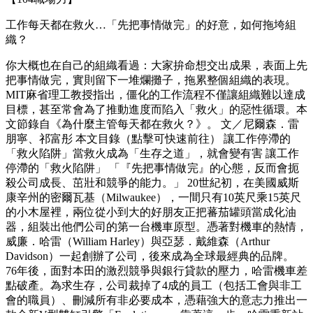
工作每天都在救火…「先把事情做完」的好意，如何拖垮組
織？
你大概也在自己的組織看過：大家拚命想交出成果，表面上先
把事情做完，實則留下一堆爛攤子，拖累整個組織的表現。
MIT麻省理工教授指出，僵化的工作流程不僅讓組織難以達成
目標，甚至常會為了推動進度而陷入「救火」的惡性循環。本
文節錄自《為什麼主管每天都在救火？》。 文／尼爾森．雷
朋寧、祁富彤 本文目錄（點擊可快速前往） 讓工作停滯的
「救火陷阱」當救火成為「生存之道」，就會變有害 讓工作
停滯的「救火陷阱」 「『先把事情做完』的心態，反而會扼
殺公司成長、茁壯和競爭的能力。」 20世紀初，在美國威斯
康辛州的密爾瓦基（Milwaukee），一間只有10英尺乘15英尺
的小木屋裡，兩位從小到大的好朋友正把蕃茄罐頭當成化油
器，組裝出他們公司的第一台機車原型。憑著對機車的熱情，
威廉．哈雷（William Harley）與亞瑟．戴維森（Arthur
Davidson）一起創辦了公司，後來成為全球最經典的品牌。
76年後，面對本田的激烈競爭與銀行貸款的壓力，哈雷機車差
點破產。為求生存，公司裁掉了4成的員工（包括工會與非工
會的職員）、刪減所有非必要成本，憑藉強大的意志力推出一