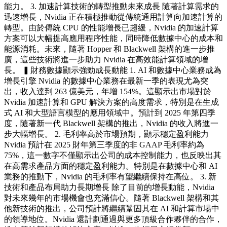
能力。 3. 加速計算技術的轉型推動未來成長 隨著計算需求的
迅速增長，Nvidia 正在積極推動從傳統通用計算向加速計算的
轉型。由於傳統 CPU 的性能增長已趨緩，Nvidia 的加速計算
方案可以大幅提高應用程序性能，同時降低數據中心的成本和
能源消耗。未來，隨著 Hopper 和 Blackwell 架構的進一步推
廣，這些技術將進一步助力 Nvidia 在高效能計算領域的增
長。 ▍財務數據顯示強勁成長動能 1. AI 和數據中心業務成為
增長引擎 Nvidia 的數據中心業務在最新一季的表現尤為突
出，收入達到 263 億美元，年增 154%。這顯示出市場對於
Nvidia 加速計算和 GPU 解決方案的高度需求，特別是在生成
式 AI 和大型語言模型的應用領域中。預計到 2025 年第四季
度，隨著新一代 Blackwell 架構的推出，Nvidia 的收入將進一
步大幅增長。 2. 毛利率高於市場預期，顯示穩定盈利能力
Nvidia 預計在 2025 財年第三季度的非 GAAP 毛利率約為
75%，這一數字不僅顯示出公司的成本控制能力，也反映出其
在高需求產品方面的穩定盈利能力。特別是在數據中心和 AI
業務的推動下，Nvidia 的毛利率有望繼續保持在高位。 3. 新
技術和產品布局助力長期增長 除了目前的增長動能，Nvidia
對未來幾年的市場機會也充滿信心。隨著 Blackwell 架構和其
他新技術的推出，公司預計將繼續鞏固其在 AI 和計算市場中
的領導地位。Nvidia 還計劃通過與更多頂級合作夥伴的合作，