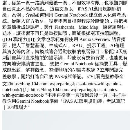
處，從第一頁一路讀到最後一頁，不但效率有限，也很難判斷
自己真正不熟的考點。 這篇文章以「iPAS AI應用規劃師初
級」為例，介紹如何利用 Gemini Notebook 建立個人化備考系
統。從匯入官方教材、設定學習目標與程度診斷開始，再把複
雜章節拆成短課程，製作 Flashcards、Mind Map、練習題與錯
題本，讓複習不再只是重複閱讀，而能根據弱項持續調整。
([104 職場力][1]) 文章也示範如何使用 Audio Overview 語音摘
要，把人工智慧基礎、生成式AI、RAG、提示工程、AI倫理
與資安等內容，轉換成適合通勤收聽的複習節目；搭配14天衝
刺計畫與可直接複製的提示詞，即使沒有技術背景，也能更有
方向地安排讀書進度。 想把 Gemini Notebook 從摘要工具，變
成能出題、解釋觀念、整理弱項的AI備考教練？立即閱讀完
整教學，開始打造自己的iPAS考試筆記。 👉 [看完整教學全
文](https://blog.104.com.tw/preparing-ipas-ai-notes-with-gemini-
notebook/) [1]: https://blog.104.com.tw/preparing-ipas-ai-notes-
with-gemini-notebook/ "不用再從第一頁讀到最後一頁！手把手
教你用Gemini Notebook準備「iPAS AI應用規劃師」考試筆記
｜104職場力"