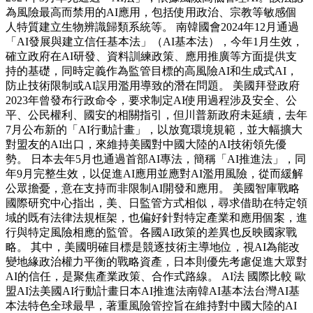
為風險最高而禁用的AI應用，包括使用政治、宗教等敏感個
人特質建立生物辨識歸類系統等。 南韓國會2024年12月通過
「AI發展與建立信任基本法」（AI基本法），今年1月生效，
確立政府在AI研發、資料訓練政策、應用推廣等方面提供支
持的基礎，同時定義作為監管目標的高風險AI和生成式AI，
防止技術限制或AI誤用濫用導致的潛在問題。 美國拜登政府
2023年曾發布行政命令，要求制定AI使用過程涉及安全、公
平、公民權利、國安的相關指引，但川普新政府未延續，去年
7月公布新的「AI行動計畫」，以放寬環境規範，並大幅擴大
對盟友的AI出口，來維持美國對中國大陸的AI技術領先優
勢。 日本去年5月也通過首部AI專法，簡稱「AI推進法」，同
年9月完整生效，以促進AI應用並應對AI濫用風險，從而緩解
公眾擔憂，意在支持而非限制AI開發和應用。 美國智庫戰略
國際研究中心指出，美、日監管方式相似，尋求借助在特定領
域的既有法律法規框架，也偏好針對特定產業和應用個案，進
行與特定風險相應的監管。各國AI政策的差異也反映國家戰
略。 其中，美國明確目標是競逐技術主導地位，視AI為能改
變地緣政治權力平衡的戰略資產，日本則優先考慮促進大眾對
AI的信任，是聚焦產業政策、合作式路線。 AI法 國際比較 歐
盟AI法美國AI行動計畫日本AI推進法南韓AI基本法台灣AI基
本法特色全球最早，著重風險管控旨在維持對中國大陸的AI