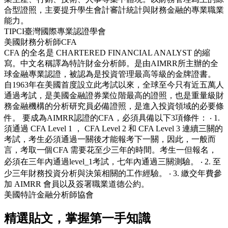
合型證照，主要提升學生會計審計統計與財務金融的專業職業
能力。
TIPCI臺灣國際專業認證學會
美國財務分析師CFA
CFA 的全名是 CHARTERED FINANCIAL ANALYST 的縮
寫。中文名稱譯為特許財金分析師。是由AIMRR所主辦的全
球金融專業認證，被認為是投資管理最高等級的金牌證書。
自1963年在美國首度設立此考試以來，全球至今只有近五萬人
通過考試，是美國金融證券業位階最高的證照，也是重量級財
務金融機構的分析研究員必備證照，是進入投資領域的必要條
件。 要成為AIMRR認證的CFA，必須具備以下3項條件： ‧ 1.
須通過 CFA Level 1 ， CFA Level 2 和 CFA Level 3 連續三關的
考試，考生必須通過一關後才能報考下一關，因此，一般而
言，考取一個CFA 需要花至少三年的時間。考生一但報名，
必須在三年內通過level_1考試，七年內通過三關測驗。 ‧ 2. 至
少三年財務投資分析與決策相關的工作經驗。 ‧ 3. 繳交年費參
加 AIMRR 會員以及簽署職業道德公約。
美國特許金融分析師協會
精選貼文，掌握第一手知識