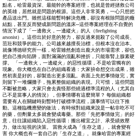
點名，哈雷最資深、最能幹的專案經理，也就是曾經拯救公司
的英雄，居然就是問題的根源。這些人非常英勇，一心只想把
產品送出門。雖然這樣能暫時解決危機，卻沒有根除問題的癥
結點，甚至反而變成新問題的溫床─這些專案經理在不自覺的
情況下成了「一邊救火，一邊縱火」的人（firefighting
arsonist）。這些出於好意的努力，卻反過來扼殺了公司成長、
茁壯和競爭的能力。公司越來越擅長治標，但根本沒在治本。
就像博德研究所一樣，哈雷雖然創造出龐大的市場需求，卻也
把自己推向陷阱，面對滿滿的混亂和挫折，只能靠腎上腺素硬
撐。 「一邊救火，一邊縱火」的惡性循環，不是哈雷獨有的
現象。你大概也在自己的組織看過：大家拚命想交出成果，雖
然初衷是好的，卻製造出更多混亂。表面上先把事情做完，實
則留下一堆爛攤子，拖累整個組織的表現。只可惜，這些問題
不斷被忽略，大家只會去責怪那些繞過標準流程的人（尤其自
己不是當事人的情況），但事情哪有這麼簡單？ 每個組織都
需要有人在關鍵時刻暫時打破標準流程，讓事情可以往下推
動。這種臨機應變的做法，有時候對組織來說是一帖非吃不可
的藥，但劑量太多就會變成毒藥。那些「先把事情做完」的好
意，往往讓組織陷入惡性循環：搬出權宜之計、承受績效壓
力、做出短視的決策。 當救火成為「生存之道」，就會變有
害 你大概也有一套自己的「生存之道」。就像哈雷的專案經