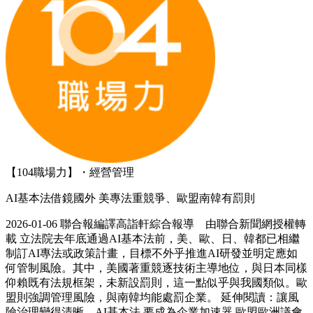
【104職場力】・經營管理
AI基本法借鏡國外 美專法重競爭、歐盟南韓有罰則
2026-01-06 聯合報編譯高詣軒綜合報導 由聯合新聞網授權轉
載 立法院去年底通過AI基本法前，美、歐、日、韓都已相繼
制訂AI專法或政策計畫，目標不外乎推進AI研發並明定應如
何管制風險。其中，美國著重競逐技術主導地位，與日本同樣
仰賴既有法規框架，未新設罰則，這一點似乎與我國類似。歐
盟則強調管理風險，與南韓均能處罰企業。 延伸閱讀：讓風
險治理變得清晰…AI基本法 要成為企業加速器 歐盟歐洲議會