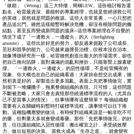
「做錯」（Wrong）這三大特徵，簡稱LEW。這份檢討報告還
點名，哈雷最資深、最能幹的專案經理，也就是曾經拯救公司
的英雄，居然就是問題的根源。這些人非常英勇，一心只想把
產品送出門。雖然這樣能暫時解決危機，卻沒有根除問題的癥
結點，甚至反而變成新問題的溫床─這些專案經理在不自覺的
情況下成了「一邊救火，一邊縱火」的人（firefighting
arsonist）。這些出於好意的努力，卻反過來扼殺了公司成長、
茁壯和競爭的能力。公司越來越擅長治標，但根本沒在治本。
就像博德研究所一樣，哈雷雖然創造出龐大的市場需求，卻也
把自己推向陷阱，面對滿滿的混亂和挫折，只能靠腎上腺素硬
撐。 「一邊救火，一邊縱火」的惡性循環，不是哈雷獨有的
現象。你大概也在自己的組織看過：大家拚命想交出成果，雖
然初衷是好的，卻製造出更多混亂。表面上先把事情做完，實
則留下一堆爛攤子，拖累整個組織的表現。只可惜，這些問題
不斷被忽略，大家只會去責怪那些繞過標準流程的人（尤其自
己不是當事人的情況），但事情哪有這麼簡單？ 每個組織都
需要有人在關鍵時刻暫時打破標準流程，讓事情可以往下推
動。這種臨機應變的做法，有時候對組織來說是一帖非吃不可
的藥，但劑量太多就會變成毒藥。那些「先把事情做完」的好
意，往往讓組織陷入惡性循環：搬出權宜之計、承受績效壓
力、做出短視的決策。 當救火成為「生存之道」，就會變有