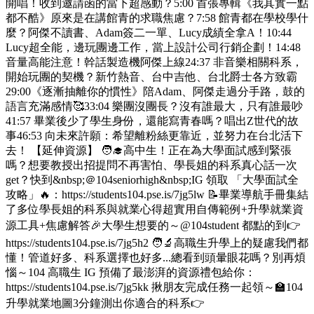
開唱！收到邀請函的當下超感動？5:00 首張專輯《我其實一點
都不酷》原來是在講館青的求職焦慮？7:58 館青都在學校學什
麼？阿傑不讀書、Adam簽二一單、Lucy成績全拿A！10:44
Lucy超全能，邊玩團邊工作，當上設計公司行銷企劃！14:48
音量高能注意！幹話製造機阿傑上線24:37 非音樂相關科系，
開始玩團的契機？新竹熱音、台中吉他、台北爵士各方致霸
29:00《逐漸抽離你的慣性》陪Adam、阿傑走過分手路，鼓的
語言充滿感情🥰33:04 樂團沒團長？沒有誰最大，只有誰最吵
41:57 畢業後少了學生身份，還能寫青春嗎？唱出Z世代的故
事46:53 向未來許願：希望離粉絲更靠近，並努力在台北活下
去！ 【延伸資源】 🧑‍🎓高中生！正在為大學面試感到緊張
嗎？想要教授出招提問不再害怕、學長姐的科系真心話一次
get？快到&nbsp;＠104seniorhigh&nbsp;IG 領取 「大學面試全
攻略」🔥：https://students104.pse.is/7jg5lw 📝畢業導航手冊集結
了多位學長姐的科系與就業心得超實用自傳範例+升學就業資
源工具+焦慮解答🎉大學生想要的～@104student 都點的到👉
https://students104.pse.is/7jg5h2 🧑‍🔬高職生升學上的疑慮我們都
懂！管道好多、科系選擇也好多...總看到頭暈眼花嗎？別再煩
惱～104 高職生 IG 預備了最澎湃的資源禮包給你：
https://students104.pse.is/7jg5kk 揪朋友完成任務一起領～🏫104
升學就業地圖3分鐘測出你適合的科系👉