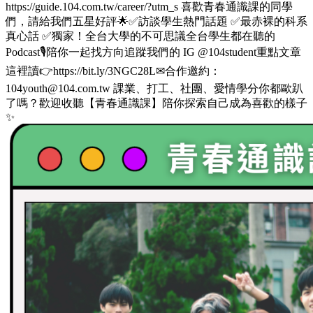
https://guide.104.com.tw/career/?utm_s 喜歡青春通識課的同學
們，請給我們五星好評🌟✅訪談學生熱門話題 ✅最赤裸的科系
真心話 ✅獨家！全台大學的不可思議全台學生都在聽的
Podcast🎙️陪你一起找方向追蹤我們的 IG @104student重點文章
這裡讀👉https://bit.ly/3NGC28L✉合作邀約：
104youth@104.com.tw 課業、打工、社團、愛情學分你都歐趴
了嗎？歡迎收聽【青春通識課】陪你探索自己成為喜歡的樣子
✨