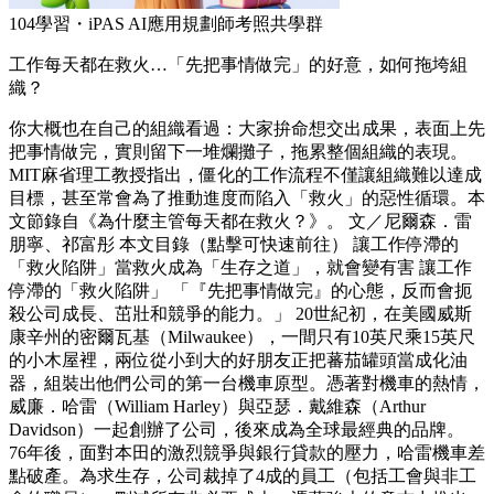
104學習・iPAS AI應用規劃師考照共學群
工作每天都在救火…「先把事情做完」的好意，如何拖垮組
織？
你大概也在自己的組織看過：大家拚命想交出成果，表面上先
把事情做完，實則留下一堆爛攤子，拖累整個組織的表現。
MIT麻省理工教授指出，僵化的工作流程不僅讓組織難以達成
目標，甚至常會為了推動進度而陷入「救火」的惡性循環。本
文節錄自《為什麼主管每天都在救火？》。 文／尼爾森．雷
朋寧、祁富彤 本文目錄（點擊可快速前往） 讓工作停滯的
「救火陷阱」當救火成為「生存之道」，就會變有害 讓工作
停滯的「救火陷阱」 「『先把事情做完』的心態，反而會扼
殺公司成長、茁壯和競爭的能力。」 20世紀初，在美國威斯
康辛州的密爾瓦基（Milwaukee），一間只有10英尺乘15英尺
的小木屋裡，兩位從小到大的好朋友正把蕃茄罐頭當成化油
器，組裝出他們公司的第一台機車原型。憑著對機車的熱情，
威廉．哈雷（William Harley）與亞瑟．戴維森（Arthur
Davidson）一起創辦了公司，後來成為全球最經典的品牌。
76年後，面對本田的激烈競爭與銀行貸款的壓力，哈雷機車差
點破產。為求生存，公司裁掉了4成的員工（包括工會與非工