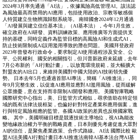
2024年3月率先通過「AI法」，依據風險高低管理AI。該法認
為風險最高而禁用的AI應用，包括使用政治、宗教等敏感個
人特質建立生物辨識歸類系統等。 南韓國會2024年12月通過
「AI發展與建立信任基本法」（AI基本法），今年1月生效，
確立政府在AI研發、資料訓練政策、應用推廣等方面提供支
持的基礎，同時定義作為監管目標的高風險AI和生成式AI，
防止技術限制或AI誤用濫用導致的潛在問題。 美國拜登政府
2023年曾發布行政命令，要求制定AI使用過程涉及安全、公
平、公民權利、國安的相關指引，但川普新政府未延續，去年
7月公布新的「AI行動計畫」，以放寬環境規範，並大幅擴大
對盟友的AI出口，來維持美國對中國大陸的AI技術領先優
勢。 日本去年5月也通過首部AI專法，簡稱「AI推進法」，同
年9月完整生效，以促進AI應用並應對AI濫用風險，從而緩解
公眾擔憂，意在支持而非限制AI開發和應用。 美國智庫戰略
國際研究中心指出，美、日監管方式相似，尋求借助在特定領
域的既有法律法規框架，也偏好針對特定產業和應用個案，進
行與特定風險相應的監管。各國AI政策的差異也反映國家戰
略。 其中，美國明確目標是競逐技術主導地位，視AI為能改
變地緣政治權力平衡的戰略資產，日本則優先考慮促進大眾對
AI的信任，是聚焦產業政策、合作式路線。 AI法 國際比較 歐
盟AI法美國AI行動計畫日本AI推進法南韓AI基本法台灣AI基