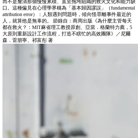
而不是釐清那個慢慢累積、直至拖垮組織的救火文化和能力缺
口。這種偏見在心理學界稱為「基本歸因謬誤」（fundamental
attribution error）：人類遇到問題時，傾向怪罪離事件最近的
人，就算他是無辜的。 節錄自：商周出版《為什麼主管每天
都在救火？：MIT麻省理工教授原創、亞當．格蘭特力薦，5
大原則重新設計工作流程，打造不瞎忙的高效團隊》／尼爾
森．雷朋寧、祁富彤 著