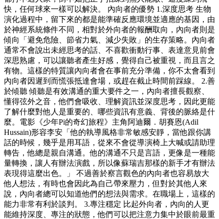
快，任何球來一樣可以解決。 內向者的優勢 1.深度思考 生物
演化過程中，留下來的都是能準確反應環境並適應的基因，由
於神經系統條件不同，相對於外向者的報酬取向，內向者則是
傾向「避免危險、節省力氣、減少失敗」的生存策略。內向者
通常不會說出未經思考的話、不喜歡衝動行事、表達意見前會
深思熟慮，可以讓聽者產生好感，覺得自己被重視，而且言之
有物。這樣的特質讓內向者會在事前充分準備，你不太會看到
內向者因遲到而慌張抵達會場，或趕在截止時間前踩線。 2.善
於傾聽 傾聽是有效溝通的重大要件之一，內向者擅長觀察、
懂得弦外之音，他們會吸收、理解資訊並深度思考，因此更能
了解什麼對他人是重要的、哪些資訊有意義、背後的脈絡是什
麼。電影《少年Pi的奇幻旅程》主角阿迪爾．胡賽恩(Adil
Hussain)形容李安「他的執導風格非常敏感安靜，當他跟你講
話的時候，幾乎是用耳語，從來不會從導演椅上大喊或請助理
轉告，他總是親自溝通。他的溝通不只是言語，更像是一種能
量轉換，讓人有辦法演戲，所以像蘇瑞吉那樣的新手才有辦法
表現得這麼出色。」 不過善於察言觀色的內向者也容易放大
他人想法，有時也會因此為自己帶來壓力，但對於其他人來
說，內向者總可以知道他們的想法與需求。在職場上，這樣的
能力非常有利於談判。 3.專注穩定 比起外向者，內向的人更
能維持深度、專注的狀態，他們可以把注意力集中於眼前最重