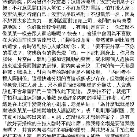
法被誇獎，因為會很不好意思；沒辦法邀功；沒辦法拍桌子吵
架；不好意思開口請人幫忙；不好意思打電話，怕打擾人家；
沒辦法用力行銷自己；沒辦法爭取福利；不想當第一名，因為
不想要太多注意力──更別說面對頂頭上司，老闆們有時會委
婉地說：「你好像比較慢熟哦」，有時則是直言：「你怎麼不
像某某一樣去跟人家哈啦呢？ 快去！」會議中會因為不喜歡
在大家面前快速表達想法，而顯得沒意見；突然被叫到比被忽
略還慘，有時遇到好心人做球給你，問：「要不要分享一下你
的看法？」彷彿所有的聚光燈「啪」一下都打到身上，你只會
腦袋一片空白，聽到心臟加速跳動的聲音，渴求哪個人趕快來
結束這漫長而難熬的寂靜。對內向者來說，工作的每一天都是
挑戰；職場上，對內向者的誤解更是不勝枚舉。 「內向者不
擅人際關係」這種快速分類的言論或多或少存在，但強將刻板
印象套用在人身 上，只不過是簡便卻粗糙的分類法，人資應
該也不會希望部門主管們依此下定論。 反手拍不行，就把正
手拍和速度練到無人能敵 身邊許多內向的職場工作者，心中
總是在上演千變萬化的小劇場，老是糾結：「為什麼我就是沒
辦法像某某一樣輕鬆地找人講話呢？」或「剛剛那個問題，我
其實可以回答出來的，可惡，怎麼現在才想到答案？」還有
「說好要搭檔的主持人臨時不能出席，讓我撐全場是要逼我跳
海嗎？」其實內向者有許多獨到的優勢，與其想著反手拍怎麼
都打不過人家，倒不如把正手拍練到無人能敵、速度練到飛