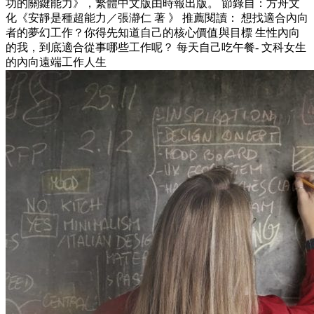
功的關鍵能力》，繁體中文版由時報出版。 節錄自：方舟文
化《安靜是種超能力／張瀞仁 著 》 推薦閱讀： 想找適合內向
者的夢幻工作？你得先知道自己的核心價值與目標 生性內向
的我，到底適合從事哪些工作呢？ 每天自己吃午餐- 文科女生
的內向遠端工作人生