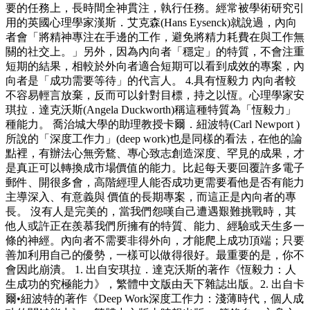
要的任務上，長時間全神貫注，執行任務。經常被學術研究引
用的英國心理學家漢斯．艾克森(Hans Eysenck)就說過，內向
者會「將精神專注在手邊的工作，避免將精力耗費在與工作無
關的社交上。」另外，因為內向者「穩定」的特質，不會注重
短期的結果，相較於外向者適合短期可以看到成效的專案，內
向者是「成功需要等待」的代言人。 4.具有恆毅力 內向者較
不容易輕言放棄，反而可以針對目標，持之以恆。心理學家安
琪拉．達克沃斯(Angela Duckworth)稱這種特質為「恆毅力」
種能力。 喬治城大學的助理教授卡爾．紐波特(Carl Newport )
所說的「深度工作力」(deep work)也是同樣的看法，在他的論
點裡，有辦法心無旁鶩、專心致志創造深度、罕見的成果，才
是真正可以轉換成市場價值的能力。比起每天要回覆許多電子
郵件、開很多會，高階經理人能否成功更需要看他是否有能力
主導深入、有意義與 價值的長期專案，而這正是內向者的專
長。 沒有人是完美的，當我們怨嘆自己遭遇艱難挑戰時，其
他人或許正在羨慕我們所擁有的特質、能力、經驗或天生多一
條的神經。內向者不需要非得外向，才能爬上成功頂端；只要
善加利用自己的優勢，一樣可以做得很好。最重要的是，你不
會因此崩潰。 1. 出自安琪拉．達克沃斯的著作《恆毅力：人
生成功的究極能力》，繁體中文版由天下雜誌出版。2. 出自卡
爾•紐波特的著作《Deep Work深度工作力：淺薄時代，個人成