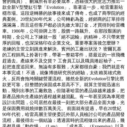
會的職員）、刪減所有非必要成本，憑藉強大的意志力推出一
款全新V型雙缸引擎「Evolution」。靠著這一步，哈雷重新站
穩市場。這段逆轉勝的故事後來成了傳奇，也成了商學院的經
典案例。20世紀80年代末，公司轉虧為盈，經銷商的訂單排得
滿滿滿，而且這些客戶都必須先繳大筆訂金，才買得到哈雷機
車。1986年，公司掛牌上市，股價一路飆升。 在那段艱困的
時期，全公司上下練就一股「絕不認輸」的精神，不只帶來豐
厚的回報，也深深烙印在企業文化。重要專案落後怎麼辦？
老練的主管立刻跳進來解決。賓州的工廠出狀況？ 密爾瓦基
的工程師馬上拎著行李，帶著一整箱零件，搭最近的一班飛機
趕過去。產線來不及交貨？ 工會員工以及職員捲起袖子，一
起把進度追回來。無論有多艱難，大家都很自豪：我們就是有
本事完成！ 不過，就像博德研究所的經驗，太依賴英雄式救
火，反而會拖垮關鍵營運流程。雖然全新的Evolution引擎比舊
款更可靠，但整體的保固成本居高不下。就算主管能迅速出
動，飛到出事的工廠救急，但隨著哈雷的產品線越來越多，把
新產品推向生產線的過程越來越混亂。有一年甚至因為車尾燈
設計出問題，公司居然在最後一刻把大部分產品全面大修，光
是保固費用就燒掉數百萬美元。 前面就有提過，早在20世紀
90年代初，哈雷高層主管便委託外部人員檢討公司的產品開發
流程，最後得出一個結論：透過當時的流程做出來的產品，幾
乎都具備「動作慢」（Late）、「成本高」（Expensive）以及