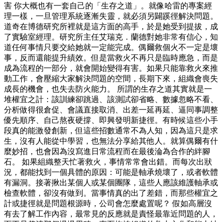
害 你大概也有一套自己的「生存之道」。就像哈雷的專案經
理一樣，一旦管理系統逐漸失靈，就必須另闢蹊徑解決問題。
道奇在博德研究所裡就是這方面的高手，於是她受到提拔，成
了實驗室經理。研究所主任艾瑞克．蘭德對她非常有信心，知
道任何事情只要交給她就一定能完成。偶爾救個火不一定是壞
事，反而還能提升績效。但是當救火不再只是臨時應急，而是
成為流程的一部分，就會開始變得有害。如果只能靠救火來推
動工作，會壓縮大家解決問題的空間，長期下來，組織會喪失
成長的機會，也失去防火能力。 所謂的生存之道其實就是一
堆權宜之計：該訓練卻跳過、該測試卻省略、數據忽略不看、
分析做得很倉促、會議直接取消、出差一延再延、逼同事調整
優先順序、自己熬夜硬撐、即興發明新捷徑。有時候這些小手
段真的能激發創新，但這些招數通常不為人知，因為這只是求
生，沒有人能從中學習，也無法分享給其他人。就算偶爾有什
麼妙招，也會因為沒寫進日常流程而在最後淪為合作的絆腳
石。 如果組織整天忙著救火，事情常常會出錯。而每次出狀
況，都能找到一個具體的原因：可能是軸承燒壞了，或者軟體
有漏洞。接著揪出某個人或某個團隊，這些人應該維護軸承或
檢查軟體，卻沒有做到。當事情真的出了差錯，而那些權宜之
計或捷徑就是問題根源時，公司會怎麼處置呢？ 假如高層沒
有去了解工作內容，最常見的反應就是責怪最靠近問題的人，