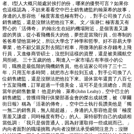
者、I型人大概只能處於挨打的份，哪來的優勢可言？如果你
也這樣認為，不妨來看看空中巴士銷售總監約翰萊希的故事，
身邊的人形容他「極度害羞也極有野心」，對手公司換了八位
銷售總監，還是沒辦法把他拉下來。 文／張瀞仁 極害羞又有
野心的「活傳奇」 約翰出生在紐約機場附近，是個害羞又謙
虛的男孩，從小看飛機長大的他，夢想是當飛行員，但專制的
爸爸希望他當神父，所以大學念了神學和哲學。好不容易大學
畢業，他不顧父親反對去開計程車，用微薄的薪水存錢考上飛
行員，又進修商管碩士，沒想到這樣的資歷，還是被美國航空
局拒絕。 三十五歲的他，剛進入一家市場占有率很小的公
司，職務是最低階的飛機銷售員。他在這家公司待了三十二
年，只用五年多時間，就把市占率拉到五成，對手公司換了八
位銷售總監，還是沒辦法把他拉下來。退休當年還賣了八百七
十五架飛機，訂單超過一千億美金，這可不是生涯總合，而是
當年的銷售數量！ 他是約翰．萊希(John Leahy)，空中巴士的
銷售總監，曾獲得飛行俱樂部基金會的傑出成就獎，被《華爾
街日報》稱為「活著的傳奇」，空中巴士執行長讚美他是「獨
一無二的銷售員，無人能超越」，身邊的人形容他是個「極度
害羞又謙虛，同時極度有野心」的人。萊特卻對自己的成績相
當低調：「我只是個普通人，因為好運取得一些成就而已。」
內向者面對的職場挑戰 內向者沒辦法承受瞬間注意力；沒辦