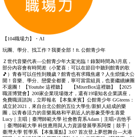
【104職場力】・AI
玩團、學分、找工作？我要全部！ft. 公館青少年
Ｚ世代音樂代表—公館青少年大駕光臨！錄製時間為3月底，
部分內容會有時間差（小驚喜：可以在節目中聽到館青的歌
🎵）青春可以任性到幾歲？館青也有求職焦慮？人生煩惱大公
開！音樂、學分、戀愛全都要，寧可當雷組員，也要繼續練團
不退團！ 【Youtube 這裡聽】 【MixerBox這裡聽】 【2025
職涯博覽會】200家企業現場徵才，還有19場知名企業講座，
免費職涯諮詢，立即報名 【本集來賓】公館青少年 GGteens：
成立於2021，來自台北公館的五位大學生/新鮮人組成的樂
團，以青春活力的音樂風格和平易近人的形象受學生喜愛
Lucy｜主唱｜臺灣師範大學 社會教育系Adam｜主唱+吉他手
｜臺灣師範大學 科技應用與人力資源發展學系阿傑｜鼓手｜
臺灣大學 哲學系 【本集重點】3:07 首次登上夢想舞台—大港