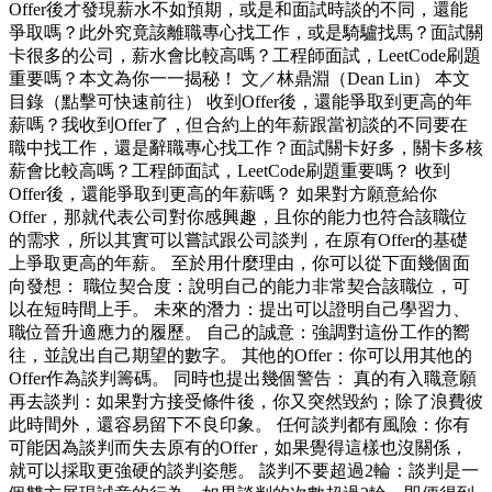
Offer後才發現薪水不如預期，或是和面試時談的不同，還能
爭取嗎？此外究竟該離職專心找工作，或是騎驢找馬？面試關
卡很多的公司，薪水會比較高嗎？工程師面試，LeetCode刷題
重要嗎？本文為你一一揭秘！ 文／林鼎淵（Dean Lin） 本文
目錄（點擊可快速前往） 收到Offer後，還能爭取到更高的年
薪嗎？我收到Offer了，但合約上的年薪跟當初談的不同要在
職中找工作，還是辭職專心找工作？面試關卡好多，關卡多核
薪會比較高嗎？工程師面試，LeetCode刷題重要嗎？ 收到
Offer後，還能爭取到更高的年薪嗎？ 如果對方願意給你
Offer，那就代表公司對你感興趣，且你的能力也符合該職位
的需求，所以其實可以嘗試跟公司談判，在原有Offer的基礎
上爭取更高的年薪。 至於用什麼理由，你可以從下面幾個面
向發想： 職位契合度：說明自己的能力非常契合該職位，可
以在短時間上手。 未來的潛力：提出可以證明自己學習力、
職位晉升適應力的履歷。 自己的誠意：強調對這份工作的嚮
往，並說出自己期望的數字。 其他的Offer：你可以用其他的
Offer作為談判籌碼。 同時也提出幾個警告： 真的有入職意願
再去談判：如果對方接受條件後，你又突然毀約；除了浪費彼
此時間外，還容易留下不良印象。 任何談判都有風險：你有
可能因為談判而失去原有的Offer，如果覺得這樣也沒關係，
就可以採取更強硬的談判姿態。 談判不要超過2輪：談判是一