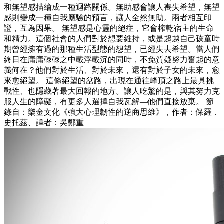
和無望感描繪成一種迴路關係。無助感會讓人喪失希望，無望
感則變成一種自我應驗的預言，讓人全然無助。兩者相互印
證，互為因果。 無望感是心靈的絕症，它會榨乾宿主的生命
和精力。這個社會的人們對於想要維持，或是超越自己孩童時
期曾經擁有過的那種生活型態的想望，已經失去希望。當人們
終日在庸庸碌碌之中載浮載沉的同時，不免質疑努力奮起的意
義何在？他們對於生活、對於未來，還有對於子女的未來，愈
來愈絕望。 這條絕望的岔路，出現在通往峰頂之路上最具挑
戰性、也隱藏著最大回報的地方。讓人吃驚的是，與其努力克
服人生的障礙，有更多人選擇自我瓦解—他們直接放棄。 節
錄自：樂金文化《強大心理韌性的逆商思維》，作者：保羅．
史托茲、譯者：吳鄭重