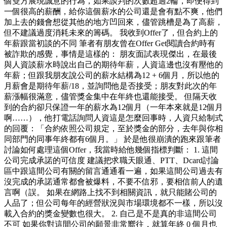
個雙方展現誠意的行為，如果談判的次數超過2輪，即便得到
一個很高的薪酬，給你這個薪水的公司還是會有點不爽，他們
加上去的錢會想從其他的地方凹回來，儘管跳槽是為了高薪，
但不建議過度消耗未來的籌碼。 我收到Offer了，但合約上的
年薪跟當初談的不同 筆者有朋友曾在Offer Get閱讀合約時有
被詐欺的感覺，事情是這樣的： 朋友面試表現傑出，在最後
與人資談薪水時說出自己的期待年薪，人資這邊也沒有壓他的
年薪；但跟我朋友說公司的薪水結構為12 + 6個月，所以他的
月薪會是期待年薪/18，並詢問他是否接受；朋友對此次的年
薪漲幅很滿意，儘管獎金集中在年終也還能接受。 但隔天收
到的合約卻只保證一年的薪水為12個月（一年本來就是12個月
啊……），他打電話詢問人資這是怎麼回事時，人資只給制式
的回覆：「合約依照公司規定，至於獎金的部分，去年與你相
同部門的同事年終都有6個月。」 於是他很崩潰的跑來跟筆者
討論如何處理這個Offer，我當時給他幾個指標判斷： 1. 這間
公司完成承諾的可信度 建議把求職天眼通、PTT、Dcard討論
區中跟這間公司有關的留言通通看一遍，如果這間公司過去有
沒完成的承諾通常都會被爆料，不要不信邪，要相信前人的遺
言啊（誤。 如果在網路上找不到相關資訊，就只能賭公司的
人品了；但公司每年的經營狀況與市場環境都不一樣，所以沒
載入合約的獎金變數也很大。 2. 自己是不是真的非這間公司
不可 如果你對這間公司的願景非常嚮往，就算年終 0 個月也