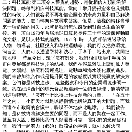
二：科技萬能 第二項令人警覺的趨勢，是從相信人類能夠解
決問題，轉移到相信科技萬能。當向上攀升變得愈來愈具挑戰
性的時候，人們很容易不再相信企圖心的崇高力量和自己解決
問題的能力，進而轉向科技尋求答案。但是，這樣的轉移會帶
來一項危險的損失，那就是我們無法感受到對自己生命的掌
控。有一項自1970年首屆地球日算起長達三十年的環保運動研
究文獻，足以支持我的論點。1971年 時，人們相信透過政治
人物、領導者、社區投入和草根運動等，我們可以拯救環境。
簡言之，人們可以透過堅持和決心，手牽手、站出來，共同拯
救地球。 時至今日，幾乎沒有例外，我們相信環境中罕見的
正向發展都是科技進步的結果。我們在報章雜誌上讀到風力發
電、太陽能、核廢料清運處理、電動車和海水淡化廠的進步。
我們未曾加強合作或是提升問題的敏感度以實現雙贏的解決方
案。它們都是科技進步。 這些觀察和今日的企業環境步調一
致。我在紐澤西州的瑪氏食品廠遇到一位銷售經理，他清楚說
明這項轉變。「沒有什麼比得上科技創新的力量。」「在五十
年之內，一小群天才就足以靜悄悄地解決真正的大問題，而我
們還在市政廳的會議中，喋喋不休地彼此咆哮。」我們被告
知，是科技終將解決主要的問題，而不是人們聚在一起工作。
甚至有人說，機器比我們人類還要可靠。 當我們的念頭從相
信「我們一起努力（必須）做該做的事情，就可以解決問