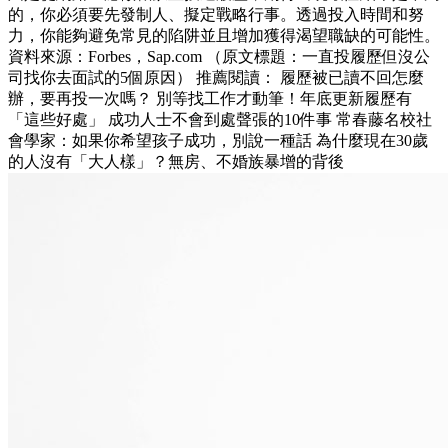
的，你必須要先發制人、擬定戰略行事。透過投入時間和努
力，你能夠避免常見的陷阱並且增加獲得渴望職缺的可能性。
資料來源：Forbes，Sap.com （原文標題：一直投履歷但沒公
司找你去面試的5個原因） 推薦閱讀： 履歷被已讀不回怎麼
辦，要再投一次嗎？ 別等找工作才動筆！年底更新履歷有
「這些好處」 成功人士不會到處聲張的10件事 常春藤名校社
會學家：如果你希望孩子成功，別說一種話 為什麼現在30歲
的人沒有「大人樣」？無房、不婚族暴增的背後