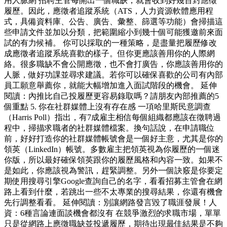
用人脈網 招聘主管每開出一個職缺，就會收到好幾百封應徵
履歷。因此，應徵者追蹤系統（ATS，人力資源軟體應用程
式，具備資料庫、公告、廣告、彙整、篩選等功能）會掃描這
些申請文件並加以分類，把範圍縮小到幾十個可能獲邀前來面
試的有力候補。 你可以採取的一種策略，是盡量把履歷修改
成應徵者追蹤系統喜歡的樣子。但你更應該善用你的人際網
絡。很多職缺不會公開應徵，也不會打廣告，你應該善用你的
人脈，做好功課並尋求建議。若你可以確保喜歡的公司有內部
員工願意舉薦你，就能大幅增加進入面試階段的機會。 延伸
閱讀：內推比自己投履歷更容易錄取嗎？請朋友內部推薦的5
個重點 5. 你在社群媒體上沒有存在感 一項哈里斯民意調查
（Harris Poll）指出，有7成雇主相信每個組織都應該在徵聘過
程中，掃描求職者的社群媒體檔案。換句話說，在申請職位
前，好好打造你的社群媒體帳號會是一個好主意，尤其是你的
領英（LinkedIn）帳號。多數雇主把領英視為你履歷的一個迷
你版，所以最好確保領英跟你的履歷風格和內容一致。如果不
是如此，你應該視為警訊，趕緊調整。另外一個訣竅是你要定
期使用搜尋引擎Google查詢自己的名字，看看招募主管會在網
路上看到什麼，若跳出一些不太專業的搜尋結果，你還有機會
先行調整看看。 延伸閱讀：別讓網路發言毀了職涯發展！人
資：6種言論連面談機會都沒有 在競爭激烈的求職市場，單單
只是從網路上應徵職缺並投遞履歷，期待出現最佳結果是不夠