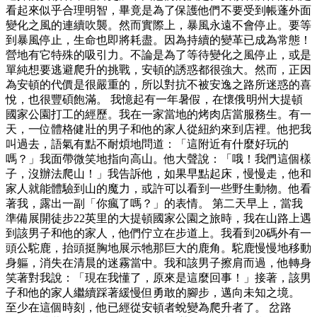
看起來似乎合理明智，畢竟是為了保護他們不要受到帳蓬外面
變化之風的連續吹襲。然而實際上，暴風永遠不會停止。要等
到暴風停止，生命也即將耗盡。因為持續的變革已成為常態！
營地有它特殊的吸引力。不論是為了等待變化之風停止，或是
單純想要逃避爬升的挑戰，安頓的誘惑都很強大。然而，正因
為安頓的代價是很嚴重的，所以對抗不被安逸之路所迷惑的喜
悅，也很豐碩飽滿。 我憶起有一年暑假，在懷俄明州大提頓
國家公園打工的經歷。我在一家當地的烤肉店當服務生。有一
天，一位體格健壯的男子和他的家人從紐約來到店裡。他把我
叫過去，語氣有點不耐煩地問道：「這附近有什麼好玩的
嗎？」我面帶微笑地指向高山。他大聲說：「哦！我們這個樣
子，沒辦法爬山！」我告訴他，如果早點起床，慢慢走，他和
家人就能體驗到山的魔力，或許可以看到一些野生動物。他看
著我，露出一副「你瘋了嗎？」的表情。 第二天早上，當我
準備展開徒步22英里的大提頓國家公園之旅時，我在山路上遇
到該男子和他的家人，他們佇立在步道上。我看到20碼外有一
頭公駝鹿，抬頭挺胸地展示牠那巨大的鹿角。駝鹿慢慢地移動
身軀，消失在清晨的迷霧當中。我和該男子擦肩而過，他轉身
笑著對我說：「現在我懂了，原來是這麼回事！」接著，該男
子和他的家人繼續踩著緩慢但勇敢的腳步，邁向未知之境。
至少在這個時刻，他已經從安頓者蛻變為爬升者了。 岔路