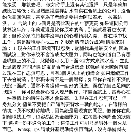
能接受，那就去吧。 假如你手上還有其他選擇，只是年薪加
總比它略低；我強烈建議選擇薪水有寫在合約上的公司，沒合
約你毫無保障，甚至為了考績還要拼命阿諛奉承、 拉黨結
派。 3. 合約上的12個月是否比現在的年薪更高 如果這間公司
就算沒年終，年薪還還是比你原本的高，那嘗試看看也沒壞
處；但你必須抱持根本沒年終的心理預期入職。 要在職中找
工作，還是辭職專心找工作？ 我們將問題分成3種情境來討
論： 1. 現在的工作環境可以忍受，騎驢找馬是最安全的 因為
面試沒上對你來說不會造成太大壓力，同時也能知道自己有哪
些職能上的不足。此階段可以用下面3種方式來試水溫： 主動
投遞履歷 詢問周圍好友是否有合適機會 找獵頭聊天瞭解市場
2. 現在工作忍無可忍，且有3個月以上的預備金 如果繼續工作
下去會崩潰，那辭職未嘗不是一個選擇；如果你在精神不濟的
狀態下面試，通常不會獲得一個好的回應。而在預備金足夠的
狀態下，你可以全身心投入履歷製作、準備面試上，當專心在
一件事情上的時候效率才會最高。 3. 現在工作忍無可忍，但
身無分文 儘量不要把自己逼到要背水一戰的地步，在這樣的
情境下我不敢勸你離職，因為錢是最現實的問題。假如你在此
刻離職找工作，也容易因為金錢壓力，在考量不夠周全的狀態
下 選擇一份不適合的工作；這份工作可能只是另外一個火坑
而已。 &nbsp;Tips 請做好基礎準備後再面試，沒有準備就去