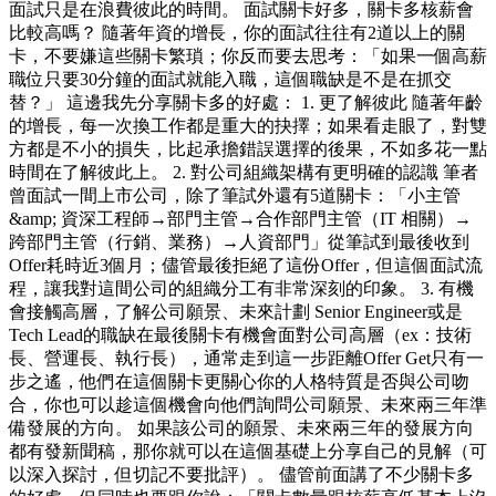
面試只是在浪費彼此的時間。 面試關卡好多，關卡多核薪會
比較高嗎？ 隨著年資的增長，你的面試往往有2道以上的關
卡，不要嫌這些關卡繁瑣；你反而要去思考：「如果一個高薪
職位只要30分鐘的面試就能入職，這個職缺是不是在抓交
替？」 這邊我先分享關卡多的好處： 1. 更了解彼此 隨著年齡
的增長，每一次換工作都是重大的抉擇；如果看走眼了，對雙
方都是不小的損失，比起承擔錯誤選擇的後果，不如多花一點
時間在了解彼此上。 2. 對公司組織架構有更明確的認識 筆者
曾面試一間上市公司，除了筆試外還有5道關卡：「小主管
&amp; 資深工程師→部門主管→合作部門主管（IT 相關）→
跨部門主管（行銷、業務）→人資部門」從筆試到最後收到
Offer耗時近3個月；儘管最後拒絕了這份Offer，但這個面試流
程，讓我對這間公司的組織分工有非常深刻的印象。 3. 有機
會接觸高層，了解公司願景、未來計劃 Senior Engineer或是
Tech Lead的職缺在最後關卡有機會面對公司高層（ex：技術
長、營運長、執行長），通常走到這一步距離Offer Get只有一
步之遙，他們在這個關卡更關心你的人格特質是否與公司吻
合，你也可以趁這個機會向他們詢問公司願景、未來兩三年準
備發展的方向。 如果該公司的願景、未來兩三年的發展方向
都有發新聞稿，那你就可以在這個基礎上分享自己的見解（可
以深入探討，但切記不要批評）。 儘管前面講了不少關卡多