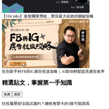
【104 talks】激發團隊潛能，實現最大綜效的關鍵策略
告別新手村FB與IG廣告投放攻略｜AI助你輕鬆提高廣告效率
精選貼文，掌握第一手知識
推薦
最新
狂投履歷卻沒面試邀約？總收無聲卡的5個可能原因