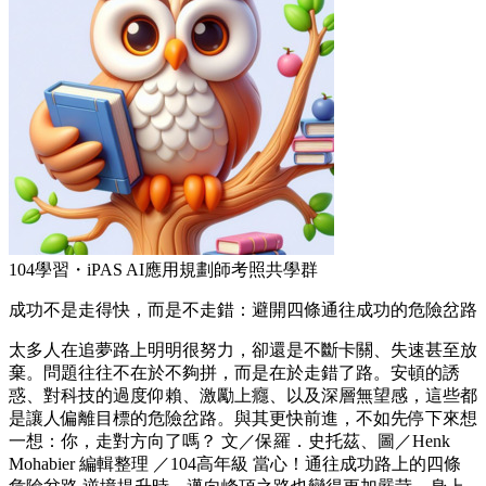
104學習・iPAS AI應用規劃師考照共學群
成功不是走得快，而是不走錯：避開四條通往成功的危險岔路
太多人在追夢路上明明很努力，卻還是不斷卡關、失速甚至放
棄。問題往往不在於不夠拼，而是在於走錯了路。安頓的誘
惑、對科技的過度仰賴、激勵上癮、以及深層無望感，這些都
是讓人偏離目標的危險岔路。與其更快前進，不如先停下來想
一想：你，走對方向了嗎？ 文／保羅．史托茲、圖／Henk
Mohabier 編輯整理 ／104高年級 當心！通往成功路上的四條