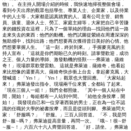
物）。 在主持人開場介紹的時候，我快速地掃視整個會場，
看到今天出席的觀眾包括學生、專業人士、企業家，以及待業
中的人士等，大家都是認真踏實的人。還有公司主管、銷售
員、孩童、退休人士、勞工、家庭主婦等，大家把自己辛苦賺
來的錢投資在這裡，只為了一個單純的理由—找回他們這一路
走來失去的東西：他們的動機。他們試圖從縈繞在周遭深深的
無助感中，找到出路；他們想要再次獲得昔日美好的心情。他
們想要掌握人生。 「這一刻，終於到來。」手握麥克風的主
持人宣布，「這就是你們期盼已久的時刻。請掌聲歡迎，成功
之王、個人力量的導師、激發動機的怪獸⋯⋯弗萊迪．薩維
奇！」現場群眾歡聲雷動。 這就是弗萊迪．薩維奇，他看起
來比想像的還要高大。薩維奇快步衝上台去，拿起麥克風，大
聲喊道：「Yes！」 「Yes！」觀眾也大聲回應。 「大家站起
來！」弗萊迪發出指令。現場兩千位來賓，全都站 了起來。
「現在三個人一組！」我們全都照做。 「其中一個人站在中
間，開始！」每組都有一人站到中間。 「給他全身按摩，開
始！」 我發現自己和一位穿著西裝的男士，正在為一位不認
識的任職於大學的祕書按摩，而且是從頭到腳。 弗萊迪問大
家：「舒服嗎？」 「舒服。」三百人回答道。 「不，我是問
舒∼服∼嗎？」弗萊迪提高音量，再問一次。 「哦∼！很∼舒
∼服∼！」六百六十六人齊聲回答道。 「好，請坐。」弗萊迪