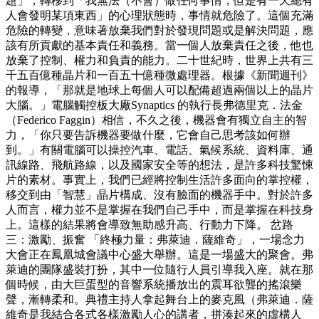
題」，轉移到「我無法（不會）做任何事情，但是有一天總有
人會發明某項東西」的心理狀態時，事情就危險了。這個充滿
危險的轉變，意味著放棄我們對於發現問題或是解決問題，應
該有所貢獻的基本責任和義務。當一個人放棄責任之後，他也
放棄了控制、權力和負責的能力。二十世紀時，世界上共有三
千五百億種晶片和一百五十億種微處理器。根據《新聞週刊》
的報導，「那就是地球上每個人可以配備超過兩個以上的晶片
大腦。」電腦觸控板大廠Synaptics 的執行長弗德里克．法金
（Federico Faggin）相信，不久之後，機器會有獨立自主的智
力，「你只要告訴機器要做什麼，它會自己思考該如何辦
到。」有關電腦可以操控汽車、電話、氣候系統、資料庫、通
訊線路、飛航路線，以及國家安全等的想法，是許多科技驚悚
片的素材。事實上，我們已經將控制生活許多面向的掌控權，
移交到由「智慧」晶片構成、沒有臉面的機器手中。對於許多
人而言，權力並不是掌握在我們自己手中，而是掌握在科技身
上。這樣的結果將會導致無助感升高、行動力下降。 岔路
三：激勵、振奮 「終極力量：弗萊迪．薩維奇」，一場念力
大會正在鳳凰城會議中心盛大舉辦。這是一場盛大的聚會。弗
萊迪的團隊盛裝打扮，其中一位隨行人員引導我入座。就在那
個時候，由大巨蛋型的音響系統播放出的震耳欲聾的搖滾樂
聲，漸轉柔和。典禮主持人拿起舞台上的麥克風（弗萊迪．薩
維奇是我結合各式各樣激勵人心的講者，拼湊起來的虛構人