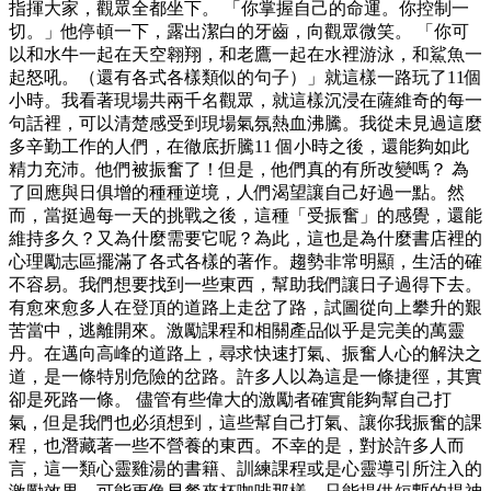
指揮大家，觀眾全都坐下。 「你掌握自己的命運。你控制一
切。」他停頓一下，露出潔白的牙齒，向觀眾微笑。 「你可
以和水牛一起在天空翱翔，和老鷹一起在水裡游泳，和鯊魚一
起怒吼。（還有各式各樣類似的句子）」就這樣一路玩了11個
小時。我看著現場共兩千名觀眾，就這樣沉浸在薩維奇的每一
句話裡，可以清楚感受到現場氣氛熱血沸騰。我從未見過這麼
多辛勤工作的人們，在徹底折騰11 個小時之後，還能夠如此
精力充沛。他們被振奮了！但是，他們真的有所改變嗎？ 為
了回應與日俱增的種種逆境，人們渴望讓自己好過一點。然
而，當挺過每一天的挑戰之後，這種「受振奮」的感覺，還能
維持多久？又為什麼需要它呢？為此，這也是為什麼書店裡的
心理勵志區擺滿了各式各樣的著作。趨勢非常明顯，生活的確
不容易。我們想要找到一些東西，幫助我們讓日子過得下去。
有愈來愈多人在登頂的道路上走岔了路，試圖從向上攀升的艱
苦當中，逃離開來。激勵課程和相關產品似乎是完美的萬靈
丹。在邁向高峰的道路上，尋求快速打氣、振奮人心的解決之
道，是一條特別危險的岔路。許多人以為這是一條捷徑，其實
卻是死路一條。 儘管有些偉大的激勵者確實能夠幫自己打
氣，但是我們也必須想到，這些幫自己打氣、讓你我振奮的課
程，也潛藏著一些不營養的東西。不幸的是，對於許多人而
言，這一類心靈雞湯的書籍、訓練課程或是心靈導引所注入的