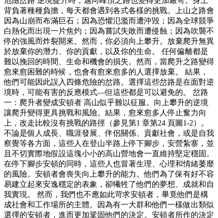
危險岔路 逆境提升時，邁向峰頂之路也變得更加嚴苛。身上
背負著種種負擔，每天都會遇到各式各樣的挑戰。上山之路會
因為山崩而布滿巨石；因為恐懼氾濫而遭沖毀；因為全球競爭
白熱化而出現一片焦灼；因為嘗試失敗而遭侵蝕；因為吹襲不
停的強風而炸裂開來。然而，你必須向上攀升。放棄爬升無異
於放棄你的潛力、你的貢獻，以及你的生命。 任何偏離都是
難以挽回的時間、生命和機會的損失。然而，當爬升之路變得
愈來愈困難的時候，也會有愈來愈多的人選擇放棄。 結果，
他們可能因此誤入四條危險的岔路。選擇這些岔路是在面對逆
境時，可能有害的反應模式—但這些都是可以避免的。 岔路
一：爬升者變成安頓者 高山似乎難以征服。向上攀升的逆境
讓爬升變得更具挑戰和風險。結果，愈來愈多人停止奮力向
上，改走比較沒有挑戰的路徑（參見第1 章第24 頁圖1-2）。
不論是個人成長、職涯發展、伴侶關係、貢獻社會，或是自我
察覺等各方面，這些人在登山半路上停下腳步，安營紮寨，並
且不切實際地假設這塊小小的高山營地會一直維持堅定穩固。
在停下腳步安頓的同時，這些人也冒著生理、心理和情緒萎靡
的風險。安頓者會喪失向上攀升的能力。他們為了保有好不容
易建立起來安逸穩定的表象，卻犧牲了他們的夢想、成就和自
我實現。 然而，我們也不應如此苛求安頓者，畢竟他們是構
成社會和工作場所的主體。因為有一大群和他們一樣做出類似
選擇的安頓者，進而更加鞏固他們的決定。安頓者所作的決定