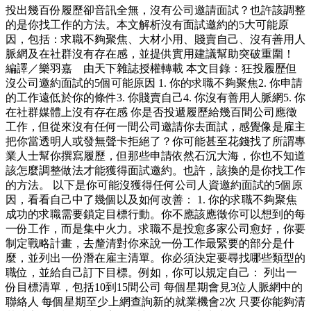
投出幾百份履歷卻音訊全無，沒有公司邀請面試？也許該調整
的是你找工作的方法。本文解析沒有面試邀約的5大可能原
因，包括：求職不夠聚焦、大材小用、賤賣自己、沒有善用人
脈網及在社群沒有存在感，並提供實用建議幫助突破重圍！
編譯／樂羽嘉 由天下雜誌授權轉載 本文目錄：狂投履歷但
沒公司邀約面試的5個可能原因 1. 你的求職不夠聚焦2. 你申請
的工作遠低於你的條件3. 你賤賣自己4. 你沒有善用人脈網5. 你
在社群媒體上沒有存在感 你是否投遞履歷給幾百間公司應徵
工作，但從來沒有任何一間公司邀請你去面試，感覺像是雇主
把你當透明人或發無聲卡拒絕了？你可能甚至花錢找了所謂專
業人士幫你撰寫履歷，但那些申請依然石沉大海，你也不知道
該怎麼調整做法才能獲得面試邀約。也許，該換的是你找工作
的方法。 以下是你可能沒獲得任何公司人資邀約面試的5個原
因，看看自己中了幾個以及如何改善： 1. 你的求職不夠聚焦
成功的求職需要鎖定目標行動。你不應該應徵你可以想到的每
一份工作，而是集中火力。求職不是投愈多家公司愈好，你要
制定戰略計畫，去釐清對你來說一份工作最緊要的部分是什
麼，並列出一份潛在雇主清單。你必須決定要尋找哪些類型的
職位，並給自己訂下目標。例如，你可以規定自己： 列出一
份目標清單，包括10到15間公司 每個星期會見3位人脈網中的
聯絡人 每個星期至少上網查詢新的就業機會2次 只要你能夠清