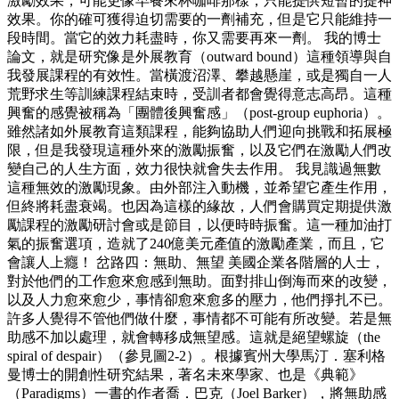
激勵效果，可能更像早餐來杯咖啡那樣，只能提供短暫的提神
效果。你的確可獲得迫切需要的一劑補充，但是它只能維持一
段時間。當它的效力耗盡時，你又需要再來一劑。 我的博士
論文，就是研究像是外展教育（outward bound）這種領導與自
我發展課程的有效性。當橫渡沼澤、攀越懸崖，或是獨自一人
荒野求生等訓練課程結束時，受訓者都會覺得意志高昂。這種
興奮的感覺被稱為「團體後興奮感」（post-group euphoria）。
雖然諸如外展教育這類課程，能夠協助人們迎向挑戰和拓展極
限，但是我發現這種外來的激勵振奮，以及它們在激勵人們改
變自己的人生方面，效力很快就會失去作用。 我見識過無數
這種無效的激勵現象。由外部注入動機，並希望它產生作用，
但終將耗盡衰竭。也因為這樣的緣故，人們會購買定期提供激
勵課程的激勵研討會或是節目，以便時時振奮。這一種加油打
氣的振奮選項，造就了240億美元產值的激勵產業，而且，它
會讓人上癮！ 岔路四：無助、無望 美國企業各階層的人士，
對於他們的工作愈來愈感到無助。面對排山倒海而來的改變，
以及人力愈來愈少，事情卻愈來愈多的壓力，他們掙扎不已。
許多人覺得不管他們做什麼，事情都不可能有所改變。若是無
助感不加以處理，就會轉移成無望感。這就是絕望螺旋（the
spiral of despair）（參見圖2-2）。根據賓州大學馬汀．塞利格
曼博士的開創性研究結果，著名未來學家、也是《典範》
（Paradigms）一書的作者喬．巴克（Joel Barker），將無助感