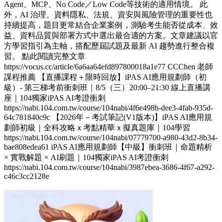
Agent、MCP、No Code／Low Code等技術的適用情境。 此
外，AI 治理、資料隱私、法規、資安與風險管理的重要性也
持續提高，題目更常結合企業案例，測驗考生能否從成本、效
益、資料品質與部署方式中選出最合適的方案。文章建議以官
方學習指引為主軸，搭配歷屆試題及最新 AI 趨勢進行整合複
習。 點此閱讀完整文章
https://vocus.cc/article/6a6aa64efd897800018a1e77 CCChen 老師
課程推薦 【直播課程＋限時回放】iPAS AI應用規劃師（初
級）- 第三梯考前衝刺班｜8/5（三）20:00–21:30 線上直播講
座｜104獨家iPAS AI考證衝刺
https://nabi.104.com.tw/course/104nabi/4f6e498b-dee3-4fab-935d-
64c781840c9c 【2026年－考試筆記(V1版本)】iPAS AI應用規
劃師初級｜全科攻略ｘ考點精華ｘ擬真題庫｜104學習
https://nabi.104.com.tw/course/104nabi/07779700-a980-43d2-8b34-
bae808edea61 iPAS AI應用規劃師【中級】衝刺班｜命題精析
× 實戰解題 × AI刷題​｜104獨家iPAS AI考證衝刺
https://nabi.104.com.tw/course/104nabi/3987ebea-3686-4f67-a292-
c46c3cc2128e