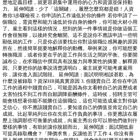
楚地定義目標，就更容易集中運用你的心力和資源並保持動
力。 延伸閱讀：少了「這關鍵」，履歷怎麼寫都是錯！人資
教你3步驟檢視 2. 你申請的工作遠低於你的條件 若你申請了一
個職位，需資歷和能力遠低於你自身的條件，你可能大材小用
了。雇主看到這樣的情況，想到的第一件事情就是你做這個工
作會很無聊，以後終究會離開。這不是說你不應該申請一些明
顯低就的工作，只是你必須要找出你對這個職位感興趣的原因
所在，然後簡單扼要地解釋你的動機。舉例來說，你可能想要
轉換職涯，或者你更在乎的是工作與生活之間的平衡。你要開
誠布公，在求職信中撰寫具有說服力與專業性的摘要，解釋原
因。只要把你的故事說清楚講明白，雇主就更可能考慮雇用
你，讓你進入面試階段。 延伸閱讀：面試明明相談甚歡，為
什麼沒被錄取？資深HR揭真實原因 3. 你賤賣自己 若你在申請
工作的過程中賤賣自己，可能是因為你太看輕自己的資歷或者
太害怕找不到工作而自願調降薪酬條件。這時候，招聘主管可
能會猜想著你能不能勝任這個職位，這也可能造成雇主對你缺
乏信心。你不應該賤賣自己，要知道自己的價值並肯定自己的
成就。比起單純列出你在先前工作負責的事項，你更應該在履
歷上強調那些可衡量的成就，向雇主秀出你可以替他們做到什
麼樣的事情，有助於讓你脫穎而出。 延伸閱讀：面試開低薪
可提高錄取機會？「降價求售」反讓他丟了工作 4. 你沒有善