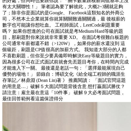
的好處，但同時也要跟你說：「關卡數量跟核薪高低基本上沒
有太大關聯性！」 筆者認為要了解彼此，大概2~3關就足夠
了；除非你是面試的是Google、 Facebook這類知名的外商公
司，不然本土企業就算你就算關關難過關關過，最 後核薪的
數字也可能讓你想吐血。 工程師面試，LeetCode刷題重要
嗎？ 如果你想進的公司在面試就是考Medium/Hard等級的題
目，那刷題對你來說就非常重要 XD。 在面試考很難白板題的
公司通常年薪都還不錯（>120W），如果你的薪水還沒到 這
個級距，刷題是CP值很高的加薪方式。 我知道大部分的人都
不喜歡刷題，但你至少要具備即時解決Easy等級題目的實力，
因為很多公司在正式面試前就會先丟題目考你，在時間內完成
才能進入下一關。 最後還是老話一句：「選擇最能展現自己
優勢的場地！」 節錄自：博碩文化《給全端工程師的職涯生
存筆記／林鼎淵 (Dean Lin)著 》 推薦閱讀： 「面試官問這題
的用意是…」破解５大面試問題背後含意 想打贏面試勝仗？
請注意：雇主最在意這「10件事」 破解９大必考面試問題，
最佳回答範例看這篇保證得分