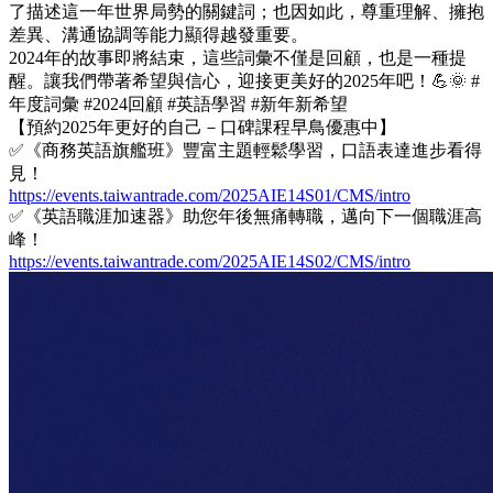
了描述這一年世界局勢的關鍵詞；也因如此，尊重理解、擁抱
差異、溝通協調等能力顯得越發重要。
2024年的故事即將結束，這些詞彙不僅是回顧，也是一種提
醒。讓我們帶著希望與信心，迎接更美好的2025年吧！💪🌞 #
年度詞彙 #2024回顧 #英語學習 #新年新希望
【預約2025年更好的自己－口碑課程早鳥優惠中】
✅《商務英語旗艦班》豐富主題輕鬆學習，口語表達進步看得
見！
https://events.taiwantrade.com/2025AIE14S01/CMS/intro
✅《英語職涯加速器》助您年後無痛轉職，邁向下一個職涯高
峰！
https://events.taiwantrade.com/2025AIE14S02/CMS/intro