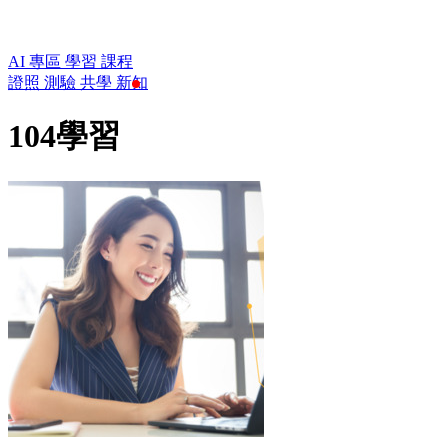
AI 專區
學習
課程
證照
測驗
共學
新知
104學習