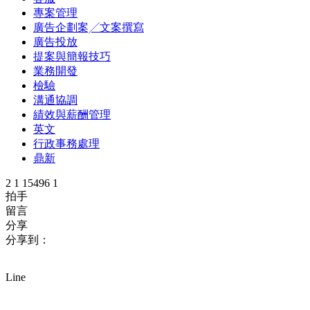
專案管理
廣告企劃案╱文案撰寫
廣告投放
提案與簡報技巧
業務開發
檢驗
溝通協調
績效與薪酬管理
英文
行政事務處理
鼎新
2
1
15496
1
拍手
留言
分享
分享到：
Line