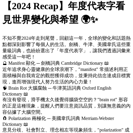
【2024 Recap】年度代表字看
見世界變化與希望 🌍✨
不知不覺2024年走到尾聲，回顧這一年，全球的變化和話題熱
點都深刻影響了每個人的生活。劍橋、牛津、美國韋氏這些重
量級詞典，也紛紛選出了「年度代表字」，讓我們透過詞彙來
感受這一年吧！
🔮 Manifest 顯化 ─ 劍橋詞典 Cambridge Dictionary 📖
近年追求身心靈健康的全球浪潮下，"manifest" 常描述利用正
面積極與自我肯定的觀想獲得成功，並秉持此信念達成目標實
現，進而增強現代人努力生活的內心力量！
🧠 Brain Rot 大腦腐蝕 ─ 牛津英語詞典 Oxford English
Dictionary 📖
有沒有發現，滑手機太久後覺得腦袋空空的？"brain rot" 形容
的正是這種現象，提醒人們要注意資訊品質，別讓無意義的內
容佔據了大腦空間。
🧲 Polarization 兩極化 ─ 美國韋氏詞典 Merriam-Webster
Dictionary 📖
意見分歧、社會對立、理念相左等現象頻生，"polarization" 成