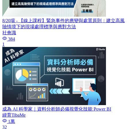
8/20場 - 【線上課程】緊急事件的應變與處置原則：建立高風
險情境下的現場處理標準與應對方法
社會識
384
1
成為 AI 科學家｜資料分析師必備視覺化技能 Power BI
緯育TibaMe
1萬
32