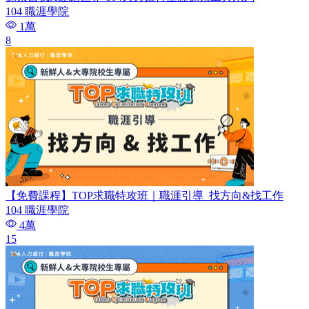
104 職涯學院
1萬
8
【免費課程】TOP求職特攻班｜職涯引導_找方向&找工作
104 職涯學院
4萬
15