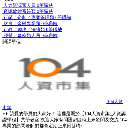
人力資源類人員
0筆職缺
資訊軟體系統類
0筆職缺
行銷／企劃／專案管理類
0筆職缺
財會／金融專業類
0筆職缺
行政／總務／法務類
0筆職缺
經營／幕僚類人員
0筆職缺
開課單位
104人資
市集
Hi~親愛的學員們大家好！ 這裡是屬於【104人資市集_人資認
證學程】共學教室 歡迎大家有問題都隨時上來發問及交流 104
專業的顧問老師們都會定期上來回答唷~