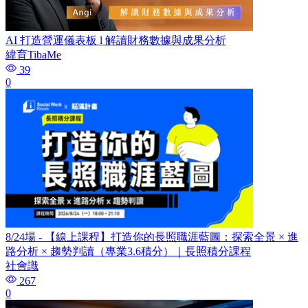
AI 打造營運儀表板 l 解讀財務數據與成果分析
緯育TibaMe
39
0
8/24場 - 【線上課程】打造你的長照職涯藍圖：探索全景 × 進
路分析 × 趨勢判讀（專業3.6積分）｜長照積分課程
社會識
267
0