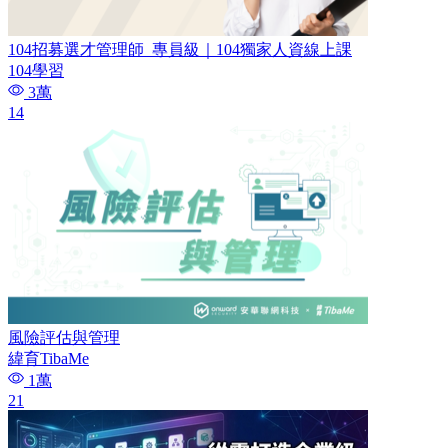
104招募選才管理師_專員級｜104獨家人資線上課
104學習
3萬
14
風險評估與管理
緯育TibaMe
1萬
21