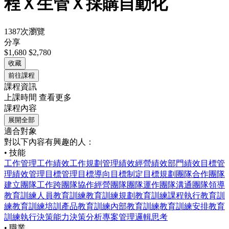
程Ｘ生管Ｘ採購自動化
1387次瀏覽
分享
$1,680
$2,780
收藏
前往課程
課程資訊
上課時間
查看更多
課程內容
展開全部
適合對象
對以下內容有興趣的人：
• 技能
工作管理
工作績效
工作規劃
管理績效
經營績效
部門績效目標管
理
績效管理
目標管理
目標導向
目標制定
目標規劃
團隊合作
團隊
建立
團隊工作
跨團隊協作
經營團隊
團隊運作
團隊溝通
團隊領導
教育訓練
人員教育訓練
教育訓練規劃
教育訓練課程
執行教育訓
練
教育訓練培訓
產品教育訓練
內部教育訓練
教育訓練安排
教育
訓練執行
決策能力
決策分析
專案管理
邏輯思考
• 職業