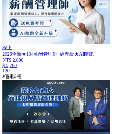
線上
2026全新★104薪酬管理師_經理級★AI陪跑
NT$ 2,880
$ 5,760
120
相關課程