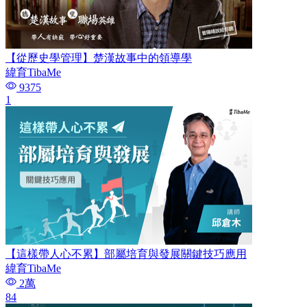
【從歷史學管理】楚漢故事中的領導學
緯育TibaMe
9375
1
【這樣帶人心不累】部屬培育與發展關鍵技巧應用
緯育TibaMe
2萬
84