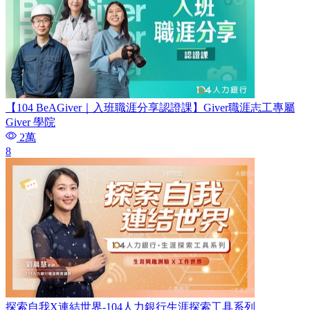
【104 BeAGiver｜入班職涯分享認證課】Giver職涯志工專屬
Giver 學院
2萬
8
探索自我X連結世界-104人力銀行生涯探索工具系列