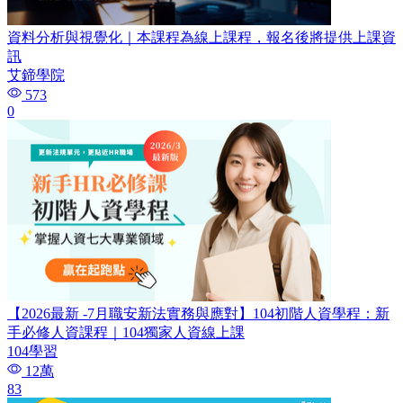
資料分析與視覺化｜本課程為線上課程，報名後將提供上課資
訊
艾鍗學院
573
0
【2026最新 -7月職安新法實務與應對】104初階人資學程：新
手必修人資課程｜104獨家人資線上課
104學習
12萬
83