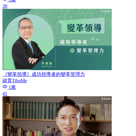
30
《變革領導》成功領導者的變革管理力
緯育TibaMe
1萬
41