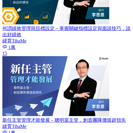
何謂績效管理與目標設定－掌握關鍵指標設定與面談技巧，談
出好績效
緯育TibaMe
1萬
15
新任主管管理才能發展－聰明當主管，創造團隊價值超領先
緯育TibaMe
1萬