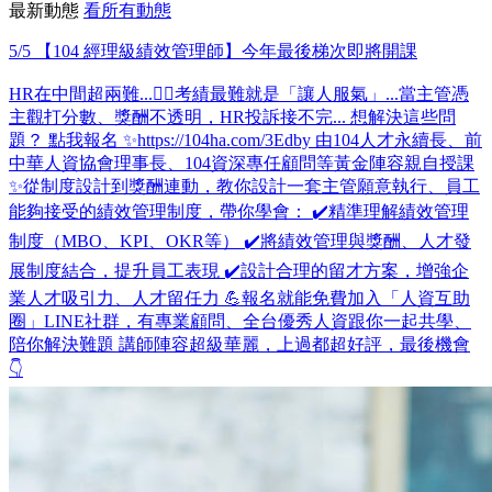
最新動態
看所有動態
5/5 【104 經理級績效管理師】今年最後梯次即將開課
HR在中間超兩難...😵‍💫考績最難就是「讓人服氣」...當主管憑
主觀打分數、獎酬不透明，HR投訴接不完... 想解決這些問
題？ 點我報名 ✨https://104ha.com/3Edby 由104人才永續長、前
中華人資協會理事長、104資深專任顧問等黃金陣容親自授課
✨從制度設計到獎酬連動，教你設計一套主管願意執行、員工
能夠接受的績效管理制度，帶你學會： ✔️精準理解績效管理
制度（MBO、KPI、OKR等） ✔️將績效管理與獎酬、人才發
展制度結合，提升員工表現 ✔️設計合理的留才方案，增強企
業人才吸引力、人才留任力 💪報名就能免費加入「人資互助
圈」LINE社群，有專業顧問、全台優秀人資跟你一起共學、
陪你解決難題 講師陣容超級華麗，上過都超好評，最後機會
👇