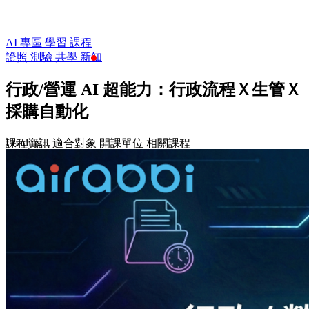
AI 專區
學習
課程
證照
測驗
共學
新知
行政/營運 AI 超能力：行政流程Ｘ生管Ｘ
採購自動化
Loading...
課程資訊
適合對象
開課單位
相關課程
$1,680
$2,780
收藏
前往課程