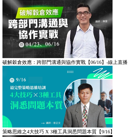
破解穀倉效應：跨部門溝通與協作實戰【06/16】-線上直播​
策略思維之4大技巧 X 3種工具洞悉問題本質【9/16】