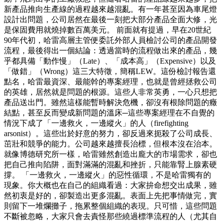
新產品推向生產線的過程越來越混亂。有一年甚至因為車尾燈
設計出問題，公司居然在最後一刻把大部分產品全面大修，光
是保固費用就燒掉數百萬美元。 前面就有提過，早在20世紀
90年代初，哈雷高層主管便委託外部人員檢討公司的產品開發
流程，最後得出一個結論：透過當時的流程做出來的產品，幾
乎都具備「動作慢」（Late）、「成本高」（Expensive）以及
「做錯」（Wrong）這三大特徵，簡稱LEW。這份檢討報告還
點名，哈雷最資深、最能幹的專案經理，也就是曾經拯救公司
的英雄，居然就是問題的根源。這些人非常英勇，一心只想把
產品送出門。雖然這樣能暫時解決危機，卻沒有根除問題的癥
結點，甚至反而變成新問題的溫床─這些專案經理在不自覺的
情況下成了「一邊救火，一邊縱火」的人（firefighting
arsonist）。這些出於好意的努力，卻反過來扼殺了公司成長、
茁壯和競爭的能力。公司越來越擅長治標，但根本沒在治本。
就像博德研究所一樣，哈雷雖然創造出龐大的市場需求，卻也
把自己推向陷阱，面對滿滿的混亂和挫折，只能靠腎上腺素硬
撐。 「一邊救火，一邊縱火」的惡性循環，不是哈雷獨有的
現象。你大概也在自己的組織看過：大家拚命想交出成果，雖
然初衷是好的，卻製造出更多混亂。表面上先把事情做完，實
則留下一堆爛攤子，拖累整個組織的表現。只可惜，這些問題
不斷被忽略，大家只會去責怪那些繞過標準流程的人（尤其自