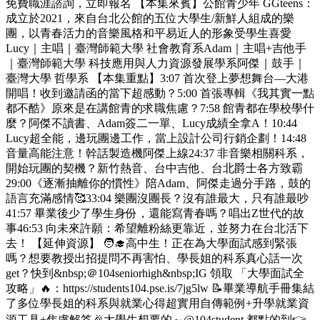
免費職涯諮詢，立即報名 【本集來賓】公館青少年 GGteens：
成立於2021，來自台北公館的五位大學生/新鮮人組成的樂
團，以青春活力的音樂風格和平易近人的形象受學生喜愛
Lucy｜主唱｜臺灣師範大學 社會教育系Adam｜主唱+吉他手
｜臺灣師範大學 科技應用與人力資源發展學系阿傑｜鼓手｜
臺灣大學 哲學系 【本集重點】3:07 首次登上夢想舞台—大港
開唱！收到邀請函的當下超感動？5:00 首張專輯《我其實一點
都不酷》原來是在講館青的求職焦慮？7:58 館青都在學校學什
麼？阿傑不讀書、Adam簽二一單、Lucy成績全拿A！10:44
Lucy超全能，邊玩團邊工作，當上設計公司行銷企劃！14:48
音量高能注意！幹話製造機阿傑上線24:37 非音樂相關科系，
開始玩團的契機？新竹熱音、台中吉他、台北爵士各方致霸
29:00《逐漸抽離你的慣性》陪Adam、阿傑走過分手路，鼓的
語言充滿感情🥰33:04 樂團沒團長？沒有誰最大，只有誰最吵
41:57 畢業後少了學生身份，還能寫青春嗎？唱出Z世代的故
事46:53 向未來許願：希望離粉絲更靠近，並努力在台北活下
去！ 【延伸資源】 🧑‍🎓高中生！正在為大學面試感到緊張
嗎？想要教授出招提問不再害怕、學長姐的科系真心話一次
get？快到&nbsp;＠104seniorhigh&nbsp;IG 領取 「大學面試全
攻略」🔥：https://students104.pse.is/7jg5lw 📝畢業導航手冊集結
了多位學長姐的科系與就業心得超實用自傳範例+升學就業資
源工具+焦慮解答🎉大學生想要的～@104student 都點的到👉