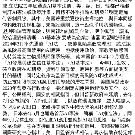
載 立法院去年底通過AI基本法前，美、歐、日、韓都已相繼
制訂AI專法或政策計畫，目標不外乎推進AI研發並明定應如
何管制風險。其中，美國著重競逐技術主導地位，與日本同樣
仰賴既有法規框架，未新設罰則，這一點似乎與我國類似。歐
盟則強調管理風險，與南韓均能處罰企業。 延伸閱讀：讓風
險治理變得清晰…AI基本法 要成為企業加速器 歐盟歐洲議會
2024年3月率先通過「AI法」，依據風險高低管理AI。該法認
為風險最高而禁用的AI應用，包括使用政治、宗教等敏感個
人特質建立生物辨識歸類系統等。 南韓國會2024年12月通過
「AI發展與建立信任基本法」（AI基本法），今年1月生效，
確立政府在AI研發、資料訓練政策、應用推廣等方面提供支
持的基礎，同時定義作為監管目標的高風險AI和生成式AI，
防止技術限制或AI誤用濫用導致的潛在問題。 美國拜登政府
2023年曾發布行政命令，要求制定AI使用過程涉及安全、公
平、公民權利、國安的相關指引，但川普新政府未延續，去年
7月公布新的「AI行動計畫」，以放寬環境規範，並大幅擴大
對盟友的AI出口，來維持美國對中國大陸的AI技術領先優
勢。 日本去年5月也通過首部AI專法，簡稱「AI推進法」，同
年9月完整生效，以促進AI應用並應對AI濫用風險，從而緩解
公眾擔憂，意在支持而非限制AI開發和應用。 美國智庫戰略
國際研究中心指出，美、日監管方式相似，尋求借助在特定領