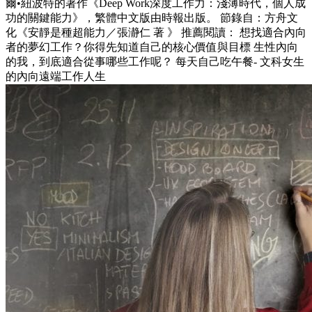
爾•紐波特的著作《Deep Work深度工作力：淺薄時代，個人成
功的關鍵能力》，繁體中文版由時報出版。 節錄自：方舟文
化《安靜是種超能力／張瀞仁 著 》 推薦閱讀： 想找適合內向
者的夢幻工作？你得先知道自己的核心價值與目標 生性內向
的我，到底適合從事哪些工作呢？ 每天自己吃午餐- 文科女生
的內向遠端工作人生