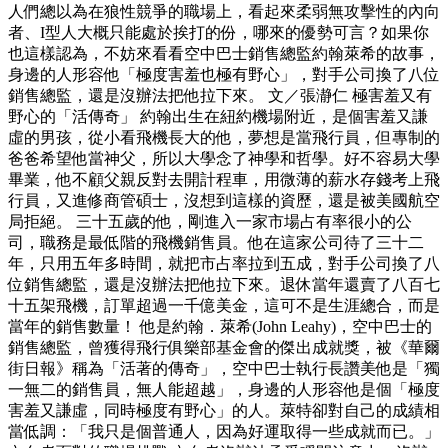
人們總以為在狼性競爭的職場上，看起來柔弱無攻擊性的內向
者、I型人大概只能處於挨打的份，哪來的優勢可言？如果你
也這樣認為，不妨來看看空中巴士銷售總監約翰萊希的故事，
身邊的人形容他「極度害羞也極有野心」，對手公司換了八位
銷售總監，還是沒辦法把他拉下來。 文／張瀞仁 極害羞又有
野心的「活傳奇」 約翰出生在紐約機場附近，是個害羞又謙
虛的男孩，從小看飛機長大的他，夢想是當飛行員，但專制的
爸爸希望他當神父，所以大學念了神學和哲學。好不容易大學
畢業，他不顧父親反對去開計程車，用微薄的薪水存錢考上飛
行員，又進修商管碩士，沒想到這樣的資歷，還是被美國航空
局拒絕。 三十五歲的他，剛進入一家市場占有率很小的公
司，職務是最低階的飛機銷售員。他在這家公司待了三十二
年，只用五年多時間，就把市占率拉到五成，對手公司換了八
位銷售總監，還是沒辦法把他拉下來。退休當年還賣了八百七
十五架飛機，訂單超過一千億美金，這可不是生涯總合，而是
當年的銷售數量！ 他是約翰．萊希(John Leahy)，空中巴士的
銷售總監，曾獲得飛行俱樂部基金會的傑出成就獎，被《華爾
街日報》稱為「活著的傳奇」，空中巴士執行長讚美他是「獨
一無二的銷售員，無人能超越」，身邊的人形容他是個「極度
害羞又謙虛，同時極度有野心」的人。萊特卻對自己的成績相
當低調：「我只是個普通人，因為好運取得一些成就而已。」