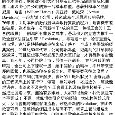
的小木屋裡，兩位從小到大的好朋友正把蕃茄罐頭當成化油
器，組裝出他們公司的第一台機車原型。憑著對機車的熱情，
威廉．哈雷（William Harley）與亞瑟．戴維森（Arthur
Davidson）一起創辦了公司，後來成為全球最經典的品牌。
76年後，面對本田的激烈競爭與銀行貸款的壓力，哈雷機車差
點破產。為求生存，公司裁掉了4成的員工（包括工會與非工
會的職員）、刪減所有非必要成本，憑藉強大的意志力推出一
款全新V型雙缸引擎「Evolution」。靠著這一步，哈雷重新站
穩市場。這段逆轉勝的故事後來成了傳奇，也成了商學院的經
典案例。20世紀80年代末，公司轉虧為盈，經銷商的訂單排得
滿滿滿，而且這些客戶都必須先繳大筆訂金，才買得到哈雷機
車。1986年，公司掛牌上市，股價一路飆升。 在那段艱困的
時期，全公司上下練就一股「絕不認輸」的精神，不只帶來豐
厚的回報，也深深烙印在企業文化。重要專案落後怎麼辦？
老練的主管立刻跳進來解決。賓州的工廠出狀況？ 密爾瓦基
的工程師馬上拎著行李，帶著一整箱零件，搭最近的一班飛機
趕過去。產線來不及交貨？ 工會員工以及職員捲起袖子，一
起把進度追回來。無論有多艱難，大家都很自豪：我們就是有
本事完成！ 不過，就像博德研究所的經驗，太依賴英雄式救
火，反而會拖垮關鍵營運流程。雖然全新的Evolution引擎比舊
款更可靠，但整體的保固成本居高不下。就算主管能迅速出
動，飛到出事的工廠救急，但隨著哈雷的產品線越來越多，把