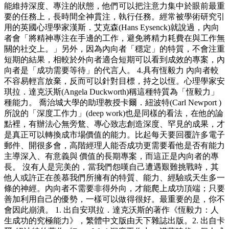
能維持深度、專注的狀態，他們可以把注意力集中於眼前最重
要的任務上，長時間全神貫注，執行任務。經常被學術研究引
用的英國心理學家漢斯．艾克森(Hans Eysenck)就說過，內向
者會「將精神專注在手邊的工作，避免將精力耗費在與工作無
關的社交上。」另外，因為內向者「穩定」的特質，不會注重
短期的結果，相較於外向者適合短期可以看到成效的專案，內
向者是「成功需要等待」的代言人。 4.具有恆毅力 內向者較
不容易輕言放棄，反而可以針對目標，持之以恆。心理學家安
琪拉．達克沃斯(Angela Duckworth)稱這種特質為「恆毅力」
種能力。 喬治城大學的助理教授卡爾．紐波特(Carl Newport )
所說的「深度工作力」(deep work)也是同樣的看法，在他的論
點裡，有辦法心無旁鶩、專心致志創造深度、罕見的成果，才
是真正可以轉換成市場價值的能力。比起每天要回覆許多電子
郵件、開很多會，高階經理人能否成功更需要看他是否有能力
主導深入、有意義與 價值的長期專案，而這正是內向者的專
長。 沒有人是完美的，當我們怨嘆自己遭遇艱難挑戰時，其
他人或許正在羨慕我們所擁有的特質、能力、經驗或天生多一
條的神經。內向者不需要非得外向，才能爬上成功頂端；只要
善加利用自己的優勢，一樣可以做得很好。最重要的是，你不
會因此崩潰。 1. 出自安琪拉．達克沃斯的著作《恆毅力：人
生成功的究極能力》，繁體中文版由天下雜誌出版。2. 出自卡