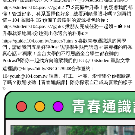
https://students104.pse.is/7jg5h2 🧑‍🔬高職生升學上的疑慮我們都
懂！管道好多、科系選擇也好多...總看到頭暈眼花嗎？別再煩
惱～104 高職生 IG 預備了最澎湃的資源禮包給你：
https://students104.pse.is/7jg5kk 揪朋友完成任務一起領～🏫104
升學就業地圖3分鐘測出你適合的科系👉
https://guide.104.com.tw/career/?utm_s 喜歡青春通識課的同學
們，請給我們五星好評🌟✅訪談學生熱門話題 ✅最赤裸的科系
真心話 ✅獨家！全台大學的不可思議全台學生都在聽的
Podcast🎙️陪你一起找方向追蹤我們的 IG @104student重點文章
這裡讀👉https://bit.ly/3NGC28L✉合作邀約：
104youth@104.com.tw 課業、打工、社團、愛情學分你都歐趴
了嗎？歡迎收聽【青春通識課】陪你探索自己成為喜歡的樣子
✨