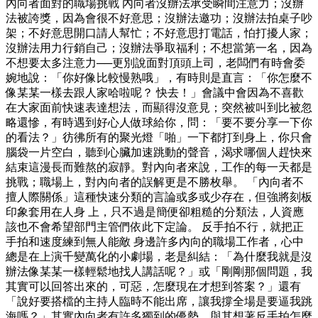
內向者面對的職場挑戰 內向者沒辦法承受瞬間注意力；沒辦
法被誇獎，因為會很不好意思；沒辦法邀功；沒辦法拍桌子吵
架；不好意思開口請人幫忙；不好意思打電話，怕打擾人家；
沒辦法用力行銷自己；沒辦法爭取福利；不想當第一名，因為
不想要太多注意力──更別說面對頂頭上司，老闆們有時會委
婉地說：「你好像比較慢熟哦」，有時則是直言：「你怎麼不
像某某一樣去跟人家哈啦呢？ 快去！」會議中會因為不喜歡
在大家面前快速表達想法，而顯得沒意見；突然被叫到比被忽
略還慘，有時遇到好心人做球給你，問：「要不要分享一下你
的看法？」彷彿所有的聚光燈「啪」一下都打到身上，你只會
腦袋一片空白，聽到心臟加速跳動的聲音，渴求哪個人趕快來
結束這漫長而難熬的寂靜。對內向者來說，工作的每一天都是
挑戰；職場上，對內向者的誤解更是不勝枚舉。 「內向者不
擅人際關係」這種快速分類的言論或多或少存在，但強將刻板
印象套用在人身 上，只不過是簡便卻粗糙的分類法，人資應
該也不會希望部門主管們依此下定論。 反手拍不行，就把正
手拍和速度練到無人能敵 身邊許多內向的職場工作者，心中
總是在上演千變萬化的小劇場，老是糾結：「為什麼我就是沒
辦法像某某一樣輕鬆地找人講話呢？」或「剛剛那個問題，我
其實可以回答出來的，可惡，怎麼現在才想到答案？」還有
「說好要搭檔的主持人臨時不能出席，讓我撐全場是要逼我跳
海嗎？」其實內向者有許多獨到的優勢，與其想著反手拍怎麼