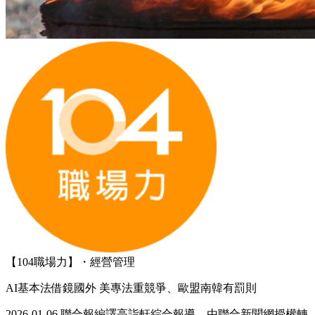
【104職場力】・經營管理
AI基本法借鏡國外 美專法重競爭、歐盟南韓有罰則
2026-01-06 聯合報編譯高詣軒綜合報導 由聯合新聞網授權轉