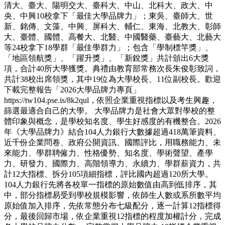
清大、臺大、陽明交大、臺科大、中山、北科大、政大、中
央、中興10校拿下「最佳大學品牌力」；東吳、臺師大、世
新、銘傳、文藻、中興、屏科大、輔仁、東海、北教大、彰師
大、臺體、國體、高餐大、北醫、中國醫藥、臺藝大、北藝大
等24校拿下18學群「最佳學群力」；包含「學制標竿獎」、
「地區領航獎」、「躍升獎」、「新銳獎」共計頒出6大獎
項，合計40所大學獲獎。典禮由教育部常務次長朱俊彰致詞，
共計38校出席領獎，其中19位為大學校長、11位副校長。歡迎
下載完整報告「2026大學品牌力專頁」
https://tw104.pse.is/8k2qul，依照企業重視指標以及考生興趣，
篩選最適合自己的大學。 大學品牌力是社會大眾對學校的整
體印象與概念，是學校知名度、學生好感度的有機整合。2026
年《大學品牌力》結合104人力銀行大數據超過418萬筆資料、
近千份企業問卷、政府公開資訊、國際評比，用職務能力、未
來能力、學群聘僱力、性格優勢、知名度、學術聲望、產學
力、研發力、國際力、高階領導力、永續力、學群薪資力，共
計12大指標、拆分105項細指標，評比國內超過120所大學。
104人力銀行先將各校單一指標的原始數值由高到低排序，其
中，部分指標易受到學校規模影響，依師生人數或系所數平均
原始值加入排序，先依常態分布七級配分，逐一計算12指標得
分，最後回歸市場，依企業重視12指標的程度加權計分，完成