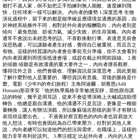
都打不過人家，倒不如把正手拍練到無人能敵、速度練到飛
快，任何球來一樣可以解決。 內向者的優勢 1.深度思考 生物
演化過程中，留下來的都是能準確反應環境並適應的基因，由
於神經系統條件不同，相對於外向者的報酬取向，內向者則是
傾向「避免危險、節省力氣、減少失敗」的生存策略。內向者
通常不會說出未經思考的話、不喜歡衝動行事、表達意見前會
深思熟慮，可以讓聽者產生好感，覺得自己被重視，而且言之
有物。這樣的特質讓內向者會在事前充分準備，你不太會看到
內向者因遲到而慌張抵達會場，或趕在截止時間前踩線。 2.善
於傾聽 傾聽是有效溝通的重大要件之一，內向者擅長觀察、
懂得弦外之音，他們會吸收、理解資訊並深度思考，因此更能
了解什麼對他人是重要的、哪些資訊有意義、背後的脈絡是什
麼。電影《少年Pi的奇幻旅程》主角阿迪爾．胡賽恩(Adil
Hussain)形容李安「他的執導風格非常敏感安靜，當他跟你講
話的時候，幾乎是用耳語，從來不會從導演椅上大喊或請助理
轉告，他總是親自溝通。他的溝通不只是言語，更像是一種能
量轉換，讓人有辦法演戲，所以像蘇瑞吉那樣的新手才有辦法
表現得這麼出色。」 不過善於察言觀色的內向者也容易放大
他人想法，有時也會因此為自己帶來壓力，但對於其他人來
說，內向者總可以知道他們的想法與需求。在職場上，這樣的
能力非常有利於談判。 3.專注穩定 比起外向者，內向的人更