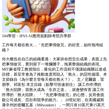
104學習・iPAS AI應用規劃師考照共學群
工作每天都在救火…「先把事情做完」的好意，如何拖垮組
織？
你大概也在自己的組織看過：大家拚命想交出成果，表面上先
把事情做完，實則留下一堆爛攤子，拖累整個組織的表現。
MIT麻省理工教授指出，僵化的工作流程不僅讓組織難以達成
目標，甚至常會為了推動進度而陷入「救火」的惡性循環。本
文節錄自《為什麼主管每天都在救火？》。 文／尼爾森．雷
朋寧、祁富彤 本文目錄（點擊可快速前往） 讓工作停滯的
「救火陷阱」當救火成為「生存之道」，就會變有害 讓工作
停滯的「救火陷阱」 「『先把事情做完』的心態，反而會扼
殺公司成長、茁壯和競爭的能力。」 20世紀初，在美國威斯
康辛州的密爾瓦基（Milwaukee），一間只有10英尺乘15英尺