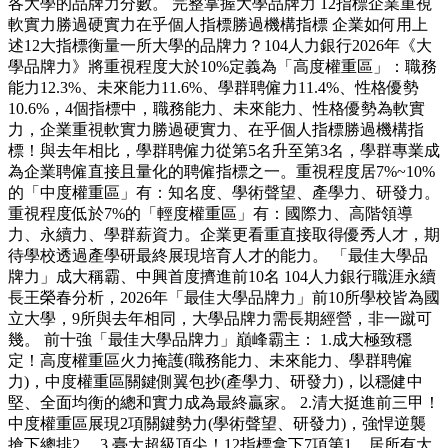
各大學的品牌力分數。 完整掌握大學品牌力 12指標企業重視
軟實力勝過硬實力在乎個人指標勝過機構指標 企業如何用上
述12大指標衡量一所大學的品牌力？104人力銀行2026年《大
學品牌力》將重視程度大於10%定義為「高度權重區」：職務
能力12.3%、未來能力11.6%、學群聘僱力11.4%、性格優勢
10.6%，4個指標中，職務能力、未來能力、性格優勢為軟實
力，企業重視軟實力勝過硬實力、在乎個人指標勝過機構指
標！與去年相比，學群聘僱力從第5名升至第3名，學群專業成
為企業聘僱直接且量化的聘僱指標之一。重視程度居7%~10%
的「中度權重區」有：知名度、學術聲望、產學力、研發力。
重視程度低於7%的「輕度權重區」有：國際力、高階領導
力、永續力、學群薪資力。企業更看重直接取得優秀人才，期
待學校透過產學研最終展現培育人才的能力。 「最佳大學品
牌力」成大稱霸、中興首度擠進前10名 104人力銀行職涯永續
長王榮春分析，2026年「最佳大學品牌力」前10所學校皆為國
立大學，9所與去年相同，大學品牌力需長期經營，非一蹴可
幾。 前十強「最佳大學品牌力」巔峰霸主： 1.成大極致穩
定！高度權重區火力掩護(職務能力、未來能力、學群聘僱
力)，中度權重區關鍵側翼包抄(產學力、研發力)，以穩健中
堅、全面均衡的總和實力成為最終贏家。 2.清大挺進前三甲！
中度權重區展現2項關鍵勢力(學術聲望、研發力)，強悍逆襲
搶下總排2。 3.臺大超級頂尖！12指標拿下7項第1，居所有大