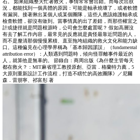
石。 如果組織整天忙著救火，事情常常會出錯。而每次出狀
況，都能找到一個具體的原因：可能是軸承燒壞了，或者軟體
有漏洞。接著揪出某個人或某個團隊，這些人應該維護軸承或
檢查軟體，卻沒有做到。當事情真的出了差錯，而那些權宜之
計或捷徑就是問題根源時，公司會怎麼處置呢？ 假如高層沒
有去了解工作內容，最常見的反應就是責怪最靠近問題的人，
而不是釐清那個慢慢累積、直至拖垮組織的救火文化和能力缺
口。這種偏見在心理學界稱為「基本歸因謬誤」（fundamental
attribution error）：人類遇到問題時，傾向怪罪離事件最近的
人，就算他是無辜的。 節錄自：商周出版《為什麼主管每天
都在救火？：MIT麻省理工教授原創、亞當．格蘭特力薦，5
大原則重新設計工作流程，打造不瞎忙的高效團隊》／尼爾
森．雷朋寧、祁富彤 著