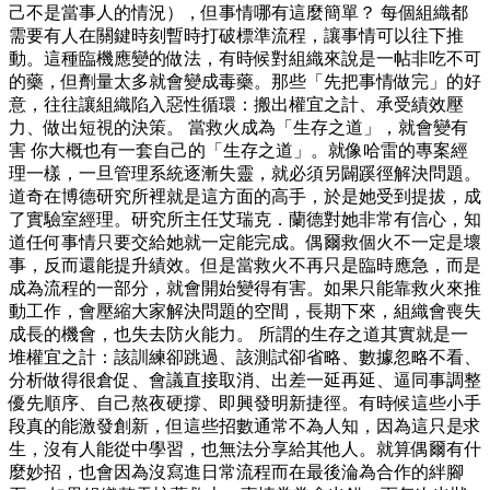
己不是當事人的情況），但事情哪有這麼簡單？ 每個組織都
需要有人在關鍵時刻暫時打破標準流程，讓事情可以往下推
動。這種臨機應變的做法，有時候對組織來說是一帖非吃不可
的藥，但劑量太多就會變成毒藥。那些「先把事情做完」的好
意，往往讓組織陷入惡性循環：搬出權宜之計、承受績效壓
力、做出短視的決策。 當救火成為「生存之道」，就會變有
害 你大概也有一套自己的「生存之道」。就像哈雷的專案經
理一樣，一旦管理系統逐漸失靈，就必須另闢蹊徑解決問題。
道奇在博德研究所裡就是這方面的高手，於是她受到提拔，成
了實驗室經理。研究所主任艾瑞克．蘭德對她非常有信心，知
道任何事情只要交給她就一定能完成。偶爾救個火不一定是壞
事，反而還能提升績效。但是當救火不再只是臨時應急，而是
成為流程的一部分，就會開始變得有害。如果只能靠救火來推
動工作，會壓縮大家解決問題的空間，長期下來，組織會喪失
成長的機會，也失去防火能力。 所謂的生存之道其實就是一
堆權宜之計：該訓練卻跳過、該測試卻省略、數據忽略不看、
分析做得很倉促、會議直接取消、出差一延再延、逼同事調整
優先順序、自己熬夜硬撐、即興發明新捷徑。有時候這些小手
段真的能激發創新，但這些招數通常不為人知，因為這只是求
生，沒有人能從中學習，也無法分享給其他人。就算偶爾有什
麼妙招，也會因為沒寫進日常流程而在最後淪為合作的絆腳