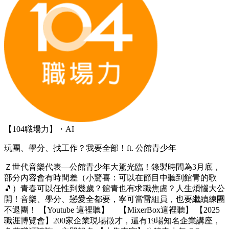
【104職場力】・AI
玩團、學分、找工作？我要全部！ft. 公館青少年
Ｚ世代音樂代表—公館青少年大駕光臨！錄製時間為3月底，
部分內容會有時間差（小驚喜：可以在節目中聽到館青的歌
🎵）青春可以任性到幾歲？館青也有求職焦慮？人生煩惱大公
開！音樂、學分、戀愛全都要，寧可當雷組員，也要繼續練團
不退團！ 【Youtube 這裡聽】 【MixerBox這裡聽】 【2025
職涯博覽會】200家企業現場徵才，還有19場知名企業講座，