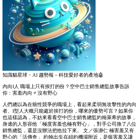
知識貓星球・AI 趨勢報－科技愛好者的產地🤖
內向I人 職場上只有挨打的份？空中巴士銷售總監故事告訴
你：害羞內向 ≠ 沒有野心
人們總以為在狼性競爭的職場上，看起來柔弱無攻擊性的內向
者、I型人大概只能處於挨打的份，哪來的優勢可言？如果你
也這樣認為，不妨來看看空中巴士銷售總監約翰萊希的故事，
身邊的人形容他「極度害羞也極有野心」，對手公司換了八位
銷售總監，還是沒辦法把他拉下來。 文／張瀞仁 極害羞又有
野心的「活傳奇」 約翰出生在紐約機場附近，是個害羞又謙