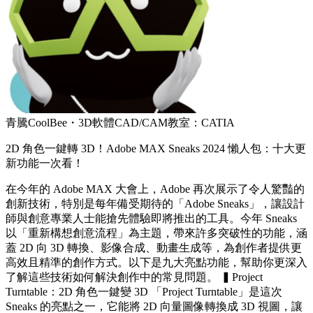
青騰CoolBee・3D軟體CAD/CAM教室：CATIA
2D 角色一鍵轉 3D！Adobe MAX Sneaks 2024 懶人包：十大更
新功能一次看！
在今年的 Adobe MAX 大會上，Adobe 再次展示了令人驚豔的
創新技術，特別是每年備受期待的「Adobe Sneaks」，讓設計
師與創意專業人士能搶先體驗即將推出的工具。今年 Sneaks
以「重新構想創意流程」為主題，帶來許多突破性的功能，涵
蓋 2D 向 3D 轉換、影像合成、動畫生成等，為創作者提供更
高效且精準的創作方式。以下是九大亮點功能，幫助你更深入
了解這些技術如何解決創作中的常見問題。 ▍Project
Turntable：2D 角色一鍵變 3D 「Project Turntable」是這次
Sneaks 的亮點之一，它能將 2D 向量圖像轉換成 3D 視圖，讓