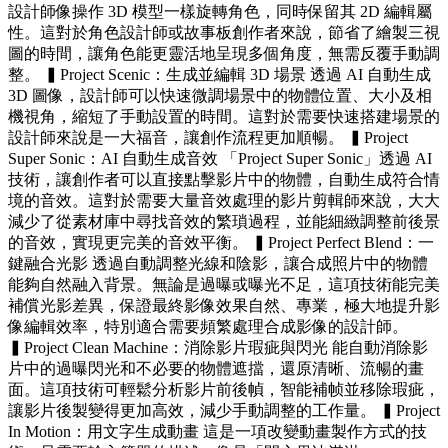
設計師像操作 3D 模型一樣旋轉角色，同時保留其 2D 編輯屬
性。這對於角色設計師或故事板創作者來說，節省了繪製三視
圖的時間，讓角色能更靈活地呈現多個角度，無需反覆手動調
整。 ▍Project Scenic：生成並編輯 3D 場景 透過 AI 自動生成
3D 圖像，設計師可以快速微調場景中的物體位置、大小及相
機視角，縮短了手動設置的時間。這對於需要快速搭建場景的
設計師來說是一大福音，讓創作流程更加順暢。 ▍Project
Super Sonic：AI 自動生成音效 「Project Super Sonic」透過 AI
技術，讓創作者可以直接點擊影片中的物體，自動生成符合情
境的音效。這對於需要大量音效處理的影片剪輯師來說，大大
減少了從素材庫中尋找音效的繁瑣過程，並能細緻調整前後景
的音效，實現更完美的音效平衡。 ▍Project Perfect Blend：一
鍵融合光影 透過自動調整光線和陰影，讓合成照片中的物體
能夠自然融入背景。無論是過曝或曝光不足，這項技術能完美
補償光影差異，保證最終影像效果自然、專業，極大地提升影
像編輯效率，特別適合需要頻繁處理合成影像的設計師。
▍Project Clean Machine：消除影片瑕疵與閃光 能自動消除影
片中的過曝閃光和不必要的物體遮擋，還原清晰、流暢的畫
面。這項技術可輕鬆分析影片前後幀，智能補帧並移除瑕疵，
讓影片後製變得更加高效，減少手動調整的工作量。 ▍Project
In Motion：用文字生成動畫 這是一項改變動畫製作方式的技