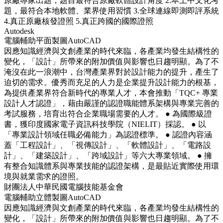
原廠專家出題，題目最符合原廠軟體設計角度 2.本土中文化考
題，最符合本地軟體、業界使用習慣 3.全球連線即測即評系統
4.真正原廠核發證照 5.真正跨國的國際證照
Autodesk
電腦輔助平面製圖AutoCAD
因應知識經濟與文創產業的時代來臨，各產業均發生結構性的
變化，「設計」所帶來的附加價值與影響也日趨明顯。為了不
淹沒在此一浪潮中，台灣產業界對於設計能力的提升，產生了
迫切的需求。優秀而充足的人力是企業提升設計能力的根基，
為提供產業界符合新時代的專業人才，本會推動「TQC+ 專業
設計人才認證」，藉由嚴謹的認證職能體系架構與專業完善的
考試服務，培育出符合企業職場需要的人才。 ● 為國際級證
書，獲印度國家電子資訊科技學院（NIELIT）採認。 ● 以
「專業設計領域任職必備能力」為認證標準。 ● 認證內容涵
蓋「工程設計」、「視傳設計」、「軟體設計」、「電路設
計」、「建築設計」、「跨域設計」等六大專業領域。 ● 擁
有整合知識體系與專業技能的認證架構，是最貼近實際使用環
境與就業需求的證照。
財團法人中華民國電腦技能基金會
電腦輔助立體製圖AutoCAD
因應知識經濟與文創產業的時代來臨，各產業均發生結構性的
變化，「設計」所帶來的附加價值與影響也日趨明顯。為了不