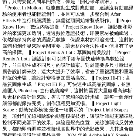
術，只需要輸入簡單的描述，像是「開心果冰淇淋」，
「Project In Motion」就能自動生成對應動畫。這讓沒有動畫經
驗的使用者也能輕鬆創作，並且可以進一步整合到 After
Effects 中進行精細調整，無需從頭開始繪製或製作。 ▍Project
Know How：數位內容追溯 「Project Know How」讓影像和影
片的來源更加透明，透過數位憑證技術，即便素材被編輯過，
依然能保持內容的憑證元數據，保證素材的可追溯性。這對於
媒體和創作界來說至關重要，讓素材的合法性和可信度有了更
高的保障。 ▍Project Remix A Lot：草圖轉精美設計 「Project
Remix A Lot」讓設計師可以將手繪草圖快速轉換為數位設
計，並自動生成不同尺寸的設計檔案。對於需要多尺寸輸出的
廣告設計師來說，這大大提升了效率，省去了重複調整和重新
排版的步驟，讓設計變得更加靈活高效。 ▍Project Hi-Fi：高
品質圖像生成 「Project Hi-Fi」可快速生成高品質圖像，並無
縫匯入 Photoshop 進行後續編輯，這對於需要大量處理高解析
度素材的設計師來說，省去了繁瑣的設計步驟，讓每一個創作
細節都能保持完美，創作流程更加流暢。 ▍Project Light
Scape：動態光影模擬 最後一項展示的「Project Light Scape」
是一項針對光線和陰影的動態模擬技術，讓設計師能更精準地
控制不同光源下的效果。無論是燈光位置、光線強弱或反射效
果，都能即時調整並模擬現實世界中的光影效果，尤其適合處
理複雜場景設計或產品展示。 2024 年的 Adobe MAX Sneaks