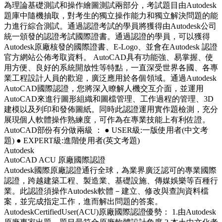
為理論基礎測試和操作繪圖測試兩部分，考試題目由Autodesk
題庫中隨機抽取，對考生的獨立操作能力和獨立解決問題的能
力進行綜合測試。通過認證考試的學員將獲得由Autodesk公司
統一頒發的認證考試國際證書。通過認證的學員，可以獲得
Autodesk原廠核發的國際證書、E-Logo、並會在Autodesk 認證
官方網站公佈考取資料。 AutoCAD具有功能強、易掌握、使
用方便、良好的系統開放性等特點，一直深受世界各國、各專
業工程設計人員的歡迎，廣泛應用於各個領域。通過Autodesk
AutoCAD國際認證，您將深入瞭解人機交互介面，並運用
AutoCAD來進行圖形組織和圖檔管理、工作過程的管理、3D
建模以及列印和發佈圖紙。同時此認證運用實作題檢測，充分
展現個人軟體操作熟練度，可作為在專業技能上有利佐證。
AutoCAD部份有分做兩級 ： ● USER級:一版使用者(中文考
題) ● EXPERT級:進階使用者(英文考題)
Autodesk
AutoCAD ACU 原廠國際認證
Autodesk國際原廠認證通行全球，為業界廣泛認可的專業國際
認證，跨越建築工程、製造業、基礎設施、傳媒娛樂等百種行
業。此認證須操作Autodesk軟體－建立、修改與查詢資料檔
案，並完成指定工作，進而解出問題的答案。
AutodeskCertifiedUser(ACU)原廠國際認證優勢： 1.由Autodesk