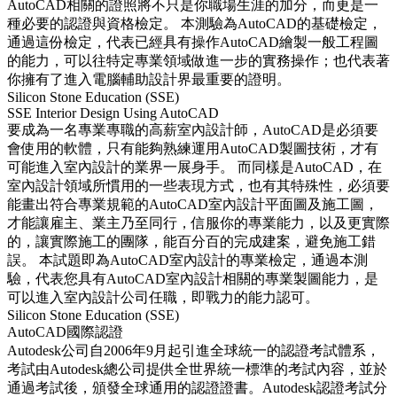
AutoCAD相關的證照將不只是你職場生涯的加分，而更是一
種必要的認證與資格檢定。 本測驗為AutoCAD的基礎檢定，
通過這份檢定，代表已經具有操作AutoCAD繪製一般工程圖
的能力，可以往特定專業領域做進一步的實務操作；也代表著
你擁有了進入電腦輔助設計界最重要的證明。
Silicon Stone Education (SSE)
SSE Interior Design Using AutoCAD
要成為一名專業專職的高薪室內設計師，AutoCAD是必須要
會使用的軟體，只有能夠熟練運用AutoCAD製圖技術，才有
可能進入室內設計的業界一展身手。 而同樣是AutoCAD，在
室內設計領域所慣用的一些表現方式，也有其特殊性，必須要
能畫出符合專業規範的AutoCAD室內設計平面圖及施工圖，
才能讓雇主、業主乃至同行，信服你的專業能力，以及更實際
的，讓實際施工的團隊，能百分百的完成建案，避免施工錯
誤。 本試題即為AutoCAD室內設計的專業檢定，通過本測
驗，代表您具有AutoCAD室內設計相關的專業製圖能力，是
可以進入室內設計公司任職，即戰力的能力認可。
Silicon Stone Education (SSE)
AutoCAD國際認證
Autodesk公司自2006年9月起引進全球統一的認證考試體系，
考試由Autodesk總公司提供全世界統一標準的考試內容，並於
通過考試後，頒發全球通用的認證證書。Autodesk認證考試分