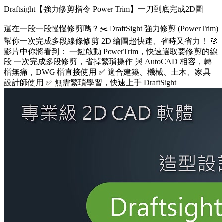
Draftsight【強力修剪指令 Power Trim】一刀到底完成2D圖
還在一段一段慢慢修剪嗎？✂️ DraftSight 強力修剪 (PowerTrim)
幫你一次完成多段線條修剪 2D 繪圖超快速、省時又省力！ 🎯
影片中你將看到： 一鍵啟動 PowerTrim，快速選取要修剪的線
段 一次完成多段修剪，省掉繁瑣操作 與 AutoCAD 相容，轉
檔無痛，DWG 檔直接使用 ✅ 適合建築、機械、土木、家具
設計師使用 ✅ 無需繁瑣學習，快速上手 DraftSight