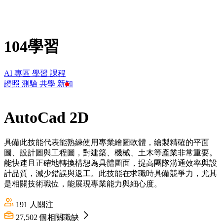
104學習
AI 專區
學習
課程
證照
測驗
共學
新知
AutoCad 2D
具備此技能代表能熟練使用專業繪圖軟體，繪製精確的平面
圖、設計圖與工程圖，對建築、機械、土木等產業非常重要。
能快速且正確地轉換構想為具體圖面，提高團隊溝通效率與設
計品質，減少錯誤與返工。此技能在求職時具備競爭力，尤其
是相關技術職位，能展現專業能力與細心度。
191
人關注
27,502
個相關職缺