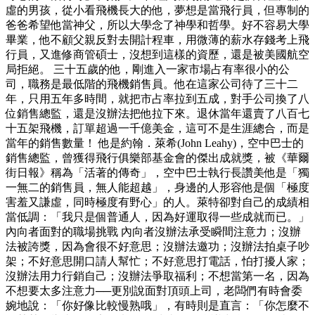
虛的男孩，從小看飛機長大的他，夢想是當飛行員，但專制的
爸爸希望他當神父，所以大學念了神學和哲學。好不容易大學
畢業，他不顧父親反對去開計程車，用微薄的薪水存錢考上飛
行員，又進修商管碩士，沒想到這樣的資歷，還是被美國航空
局拒絕。 三十五歲的他，剛進入一家市場占有率很小的公
司，職務是最低階的飛機銷售員。他在這家公司待了三十二
年，只用五年多時間，就把市占率拉到五成，對手公司換了八
位銷售總監，還是沒辦法把他拉下來。退休當年還賣了八百七
十五架飛機，訂單超過一千億美金，這可不是生涯總合，而是
當年的銷售數量！ 他是約翰．萊希(John Leahy)，空中巴士的
銷售總監，曾獲得飛行俱樂部基金會的傑出成就獎，被《華爾
街日報》稱為「活著的傳奇」，空中巴士執行長讚美他是「獨
一無二的銷售員，無人能超越」，身邊的人形容他是個「極度
害羞又謙虛，同時極度有野心」的人。萊特卻對自己的成績相
當低調：「我只是個普通人，因為好運取得一些成就而已。」
內向者面對的職場挑戰 內向者沒辦法承受瞬間注意力；沒辦
法被誇獎，因為會很不好意思；沒辦法邀功；沒辦法拍桌子吵
架；不好意思開口請人幫忙；不好意思打電話，怕打擾人家；
沒辦法用力行銷自己；沒辦法爭取福利；不想當第一名，因為
不想要太多注意力──更別說面對頂頭上司，老闆們有時會委
婉地說：「你好像比較慢熟哦」，有時則是直言：「你怎麼不