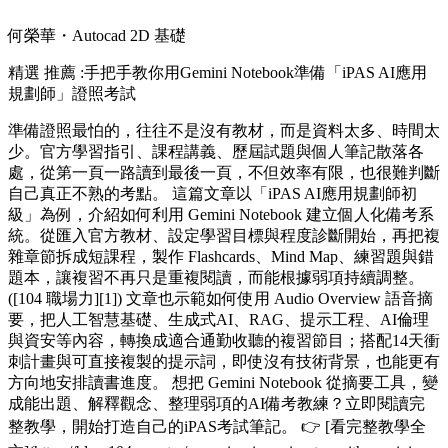
何榮華・Autocad 2D 基礎
精選
推薦 :手把手教你用Gemini Notebook準備「iPAS AI應用
規劃師」證照考試
準備證照最怕的，往往不是沒有教材，而是資料太多、時間太
少。官方學習指引、課程講義、歷屆試題與個人筆記散落各
處，從第一頁一路讀到最後一頁，不但效率有限，也很難判斷
自己真正不熟的考點。 這篇文章以「iPAS AI應用規劃師初
級」為例，介紹如何利用 Gemini Notebook 建立個人化備考系
統。從匯入官方教材、設定學習目標與程度診斷開始，再把複
雜章節拆成短課程，製作 Flashcards、Mind Map、練習題與錯
題本，讓複習不再只是重複閱讀，而能根據弱項持續調整。
([104 職場力][1]) 文章也示範如何使用 Audio Overview 語音摘
要，把人工智慧基礎、生成式AI、RAG、提示工程、AI倫理
與資安等內容，轉換成適合通勤收聽的複習節目；搭配14天衝
刺計畫與可直接複製的提示詞，即使沒有技術背景，也能更有
方向地安排讀書進度。 想把 Gemini Notebook 從摘要工具，變
成能出題、解釋觀念、整理弱項的AI備考教練？立即閱讀完
整教學，開始打造自己的iPAS考試筆記。 👉 [看完整教學全