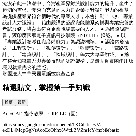
淹沒在此一浪潮中，台灣產業界對於設計能力的提升，產生了
迫切的需求。優秀而充足的人力是企業提升設計能力的根基，
為提供產業界符合新時代的專業人才，本會推動「TQC+ 專業
設計人才認證」，藉由嚴謹的認證職能體系架構與專業完善的
考試服務，培育出符合企業職場需要的人才。 ● 為國際級證
書，獲印度國家電子資訊科技學院（NIELIT）採認。 ● 以
「專業設計領域任職必備能力」為認證標準。 ● 認證內容涵
蓋「工程設計」、「視傳設計」、「軟體設計」、「電路設
計」、「建築設計」、「跨域設計」等六大專業領域。 ● 擁
有整合知識體系與專業技能的認證架構，是最貼近實際使用環
境與就業需求的證照。
財團法人中華民國電腦技能基金會
精選貼文，掌握第一手知識
推薦
最新
AutoCAD 指令教學：CIRCLE（圓）
https://docs.google.com/document/d/1XCd_bUwV-
ekDL4MqpGgNrAooEoOhhx6WttLZVZnsIcY/mobilebasic