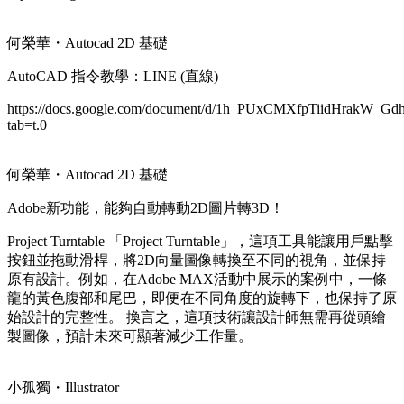
何榮華・Autocad 2D 基礎
AutoCAD 指令教學：LINE (直線)
https://docs.google.com/document/d/1h_PUxCMXfpTiidHrakW_G
tab=t.0
何榮華・Autocad 2D 基礎
Adobe新功能，能夠自動轉動2D圖片轉3D！
Project Turntable 「Project Turntable」，這項工具能讓用戶點擊
按鈕並拖動滑桿，將2D向量圖像轉換至不同的視角，並保持
原有設計。例如，在Adobe MAX活動中展示的案例中，一條
龍的黃色腹部和尾巴，即便在不同角度的旋轉下，也保持了原
始設計的完整性。 換言之，這項技術讓設計師無需再從頭繪
製圖像，預計未來可顯著減少工作量。
小孤獨・Illustrator