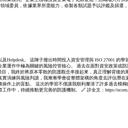
專業領域委員，依據業界所需能力，命製各類試題予以評鑑及篩選
lpdesk。 這陣子撥出時間投入資安管理與 ISO 2700
企業運作中極為關鍵的風險控管核心。 過去在面對資安政策或防
核心控管項目，我終於將原本零散的防護觀念串接起來，真正理解背
真實演練與風險判讀，我漸漸學會從整體架構的角度去評估潛在
務操作上的盲點。 這次的學習不僅讓我順利釐清了許多過去模糊
的防護機制。 🔗 詳全文：https://ucom.uuu.com.tw/we