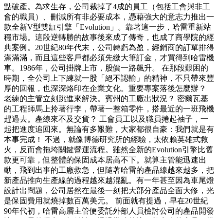
點破產。為求生存，公司裁掉了4成的員工（包括工會與非工
會的職員）、刪減所有非必要成本，憑藉強大的意志力推出一
款全新V型雙缸引擎「Evolution」。靠著這一步，哈雷重新站
穩市場。這段逆轉勝的故事後來成了傳奇，也成了商學院的經
典案例。20世紀80年代末，公司轉虧為盈，經銷商的訂單排得
滿滿滿，而且這些客戶都必須先繳大筆訂金，才買得到哈雷機
車。1986年，公司掛牌上市，股價一路飆升。 在那段艱困的
時期，全公司上下練就一股「絕不認輸」的精神，不只帶來豐
厚的回報，也深深烙印在企業文化。重要專案落後怎麼辦？
老練的主管立刻跳進來解決。賓州的工廠出狀況？ 密爾瓦基
的工程師馬上拎著行李，帶著一整箱零件，搭最近的一班飛機
趕過去。產線來不及交貨？ 工會員工以及職員捲起袖子，一
起把進度追回來。無論有多艱難，大家都很自豪：我們就是有
本事完成！ 不過，就像博德研究所的經驗，太依賴英雄式救
火，反而會拖垮關鍵營運流程。雖然全新的Evolution引擎比舊
款更可靠，但整體的保固成本居高不下。就算主管能迅速出
動，飛到出事的工廠救急，但隨著哈雷的產品線越來越多，把
新產品推向生產線的過程越來越混亂。有一年甚至因為車尾燈
設計出問題，公司居然在最後一刻把大部分產品全面大修，光
是保固費用就燒掉數百萬美元。 前面就有提過，早在20世紀
90年代初，哈雷高層主管便委託外部人員檢討公司的產品開發