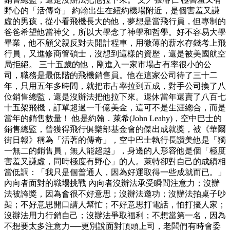
野心的「活傳奇」 約翰出生在紐約機場附近，是個害羞又謙
虛的男孩，從小看飛機長大的他，夢想是當飛行員，但專制的
爸爸希望他當神父，所以大學念了神學和哲學。好不容易大學
畢業，他不顧父親反對去開計程車，用微薄的薪水存錢考上飛
行員，又進修商管碩士，沒想到這樣的資歷，還是被美國航空
局拒絕。 三十五歲的他，剛進入一家市場占有率很小的公
司，職務是最低階的飛機銷售員。他在這家公司待了三十二
年，只用五年多時間，就把市占率拉到五成，對手公司換了八
位銷售總監，還是沒辦法把他拉下來。退休當年還賣了八百七
十五架飛機，訂單超過一千億美金，這可不是生涯總合，而是
當年的銷售數量！ 他是約翰．萊希(John Leahy)，空中巴士的
銷售總監，曾獲得飛行俱樂部基金會的傑出成就獎，被《華爾
街日報》稱為「活著的傳奇」，空中巴士執行長讚美他是「獨
一無二的銷售員，無人能超越」，身邊的人形容他是個「極度
害羞又謙虛，同時極度有野心」的人。萊特卻對自己的成績相
當低調：「我只是個普通人，因為好運取得一些成就而已。」
內向者面對的職場挑戰 內向者沒辦法承受瞬間注意力；沒辦
法被誇獎，因為會很不好意思；沒辦法邀功；沒辦法拍桌子吵
架；不好意思開口請人幫忙；不好意思打電話，怕打擾人家；
沒辦法用力行銷自己；沒辦法爭取福利；不想當第一名，因為
不想要太多注意力──更別說面對頂頭上司，老闆們有時會委