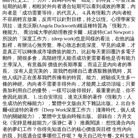
短期的結果，相較於外向者適合短期可以看到成效的專案，內
向者是「成功需要等待」的代言人。 4.具有恆毅力 內向者較
不容易輕言放棄，反而可以針對目標，持之以恆。心理學家安
琪拉．達克沃斯(Angela Duckworth)稱這種特質為「恆毅力」
種能力。 喬治城大學的助理教授卡爾．紐波特(Carl Newport )
所說的「深度工作力」(deep work)也是同樣的看法，在他的論
點裡，有辦法心無旁鶩、專心致志創造深度、罕見的成果，才
是真正可以轉換成市場價值的能力。比起每天要回覆許多電子
郵件、開很多會，高階經理人能否成功更需要看他是否有能力
主導深入、有意義與 價值的長期專案，而這正是內向者的專
長。 沒有人是完美的，當我們怨嘆自己遭遇艱難挑戰時，其
他人或許正在羨慕我們所擁有的特質、能力、經驗或天生多一
條的神經。內向者不需要非得外向，才能爬上成功頂端；只要
善加利用自己的優勢，一樣可以做得很好。最重要的是，你不
會因此崩潰。 1. 出自安琪拉．達克沃斯的著作《恆毅力：人
生成功的究極能力》，繁體中文版由天下雜誌出版。2. 出自卡
爾•紐波特的著作《Deep Work深度工作力：淺薄時代，個人成
功的關鍵能力》，繁體中文版由時報出版。 節錄自：方舟文
化《安靜是種超能力／張瀞仁 著 》 推薦閱讀： 想找適合內向
者的夢幻工作？你得先知道自己的核心價值與目標 生性內向
的我，到底適合從事哪些工作呢？ 每天自己吃午餐- 文科女生