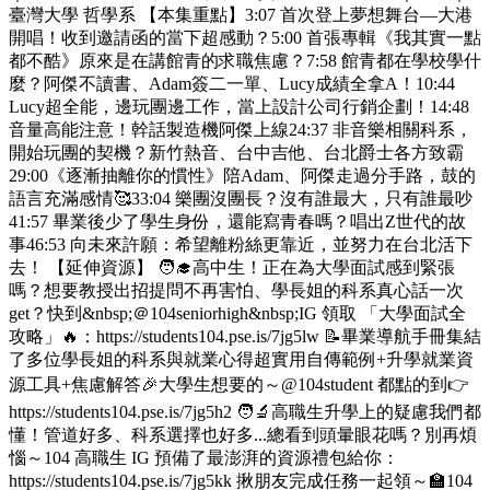
臺灣大學 哲學系 【本集重點】3:07 首次登上夢想舞台—大港
開唱！收到邀請函的當下超感動？5:00 首張專輯《我其實一點
都不酷》原來是在講館青的求職焦慮？7:58 館青都在學校學什
麼？阿傑不讀書、Adam簽二一單、Lucy成績全拿A！10:44
Lucy超全能，邊玩團邊工作，當上設計公司行銷企劃！14:48
音量高能注意！幹話製造機阿傑上線24:37 非音樂相關科系，
開始玩團的契機？新竹熱音、台中吉他、台北爵士各方致霸
29:00《逐漸抽離你的慣性》陪Adam、阿傑走過分手路，鼓的
語言充滿感情🥰33:04 樂團沒團長？沒有誰最大，只有誰最吵
41:57 畢業後少了學生身份，還能寫青春嗎？唱出Z世代的故
事46:53 向未來許願：希望離粉絲更靠近，並努力在台北活下
去！ 【延伸資源】 🧑‍🎓高中生！正在為大學面試感到緊張
嗎？想要教授出招提問不再害怕、學長姐的科系真心話一次
get？快到&nbsp;＠104seniorhigh&nbsp;IG 領取 「大學面試全
攻略」🔥：https://students104.pse.is/7jg5lw 📝畢業導航手冊集結
了多位學長姐的科系與就業心得超實用自傳範例+升學就業資
源工具+焦慮解答🎉大學生想要的～@104student 都點的到👉
https://students104.pse.is/7jg5h2 🧑‍🔬高職生升學上的疑慮我們都
懂！管道好多、科系選擇也好多...總看到頭暈眼花嗎？別再煩
惱～104 高職生 IG 預備了最澎湃的資源禮包給你：
https://students104.pse.is/7jg5kk 揪朋友完成任務一起領～🏫104