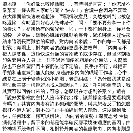
婉地說：「你好像比較慢熟哦」，有時則是直言：「你怎麼不
像某某一樣去跟人家哈啦呢？ 快去！」會議中會因為不喜歡
在大家面前快速表達想法，而顯得沒意見；突然被叫到比被忽
略還慘，有時遇到好心人做球給你，問：「要不要分享一下你
的看法？」彷彿所有的聚光燈「啪」一下都打到身上，你只會
腦袋一片空白，聽到心臟加速跳動的聲音，渴求哪個人趕快來
結束這漫長而難熬的寂靜。對內向者來說，工作的每一天都是
挑戰；職場上，對內向者的誤解更是不勝枚舉。 「內向者不
擅人際關係」這種快速分類的言論或多或少存在，但強將刻板
印象套用在人身 上，只不過是簡便卻粗糙的分類法，人資應
該也不會希望部門主管們依此下定論。 反手拍不行，就把正
手拍和速度練到無人能敵 身邊許多內向的職場工作者，心中
總是在上演千變萬化的小劇場，老是糾結：「為什麼我就是沒
辦法像某某一樣輕鬆地找人講話呢？」或「剛剛那個問題，我
其實可以回答出來的，可惡，怎麼現在才想到答案？」還有
「說好要搭檔的主持人臨時不能出席，讓我撐全場是要逼我跳
海嗎？」其實內向者有許多獨到的優勢，與其想著反手拍怎麼
都打不過人家，倒不如把正手拍練到無人能敵、速度練到飛
快，任何球來一樣可以解決。 內向者的優勢 1.深度思考 生物
演化過程中，留下來的都是能準確反應環境並適應的基因，由
於神經系統條件不同，相對於外向者的報酬取向，內向者則是