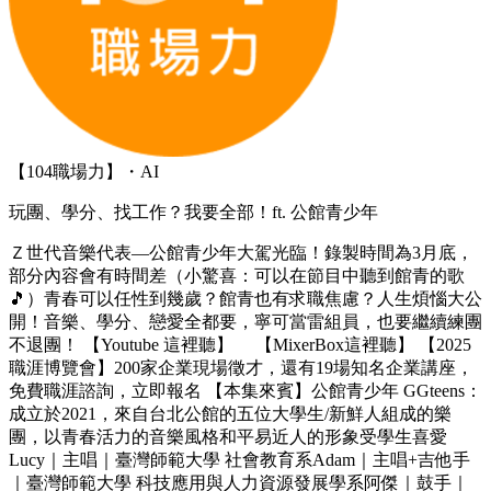
【104職場力】・AI
玩團、學分、找工作？我要全部！ft. 公館青少年
Ｚ世代音樂代表—公館青少年大駕光臨！錄製時間為3月底，
部分內容會有時間差（小驚喜：可以在節目中聽到館青的歌
🎵）青春可以任性到幾歲？館青也有求職焦慮？人生煩惱大公
開！音樂、學分、戀愛全都要，寧可當雷組員，也要繼續練團
不退團！ 【Youtube 這裡聽】 【MixerBox這裡聽】 【2025
職涯博覽會】200家企業現場徵才，還有19場知名企業講座，
免費職涯諮詢，立即報名 【本集來賓】公館青少年 GGteens：
成立於2021，來自台北公館的五位大學生/新鮮人組成的樂
團，以青春活力的音樂風格和平易近人的形象受學生喜愛
Lucy｜主唱｜臺灣師範大學 社會教育系Adam｜主唱+吉他手
｜臺灣師範大學 科技應用與人力資源發展學系阿傑｜鼓手｜