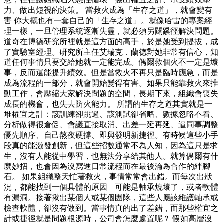
力、做出短視的決策。 當救火成為「生存之道」，就會變有
害 你大概也有一套自己的「生存之道」。就像哈雷的專案經
理一樣，一旦管理系統逐漸失靈，就必須另闢蹊徑解決問題。
道奇在博德研究所裡就是這方面的高手，於是她受到提拔，成
了實驗室經理。研究所主任艾瑞克．蘭德對她非常有信心，知
道任何事情只要交給她就一定能完成。偶爾救個火不一定是壞
事，反而還能提升績效。但是當救火不再只是臨時應急，而是
成為流程的一部分，就會開始變得有害。如果只能靠救火來推
動工作，會壓縮大家解決問題的空間，長期下來，組織會喪失
成長的機會，也失去防火能力。 所謂的生存之道其實就是一
堆權宜之計：該訓練卻跳過、該測試卻省略、數據忽略不看、
分析做得很倉促、會議直接取消、出差一延再延、逼同事調整
優先順序、自己熬夜硬撐、即興發明新捷徑。有時候這些小手
段真的能激發創新，但這些招數通常不為人知，因為這只是求
生，沒有人能從中學習，也無法分享給其他人。就算偶爾有什
麼妙招，也會因為沒寫進日常流程而在最後淪為合作的絆腳
石。 如果組織整天忙著救火，事情常常會出錯。而每次出狀
況，都能找到一個具體的原因：可能是軸承燒壞了，或者軟體
有漏洞。接著揪出某個人或某個團隊，這些人應該維護軸承或
檢查軟體，卻沒有做到。當事情真的出了差錯，而那些權宜之
計或捷徑就是問題根源時，公司會怎麼處置呢？ 假如高層沒