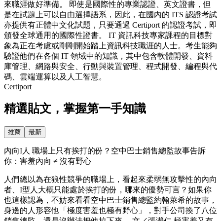
來職涯做好準備。 即使是國際性的專業認證、英文證書，但
是在試題上可以自由選擇語系，因此，在國內的 ITS 認證考試
亦提供有正體中文化試題，只要通過 Certiport 的認證考試，即
頒發全球通用的國際性證書。 IT 資訊科技專家課程的目標對
象為正在考慮或剛剛開始踏上資訊科技職涯的人士。考生能夠
驗證他們在各個 IT 領域中的知識，其中包含軟體開發、資料
庫管理、網路與安全、行動與裝置管理、程式開發、編程與代
碼、雲端運算以及人工智慧。
Certiport
精選貼文，掌握第一手知識
推薦
最新
內向I人 職場上只有挨打的份？空中巴士銷售總監故事告訴
你：害羞內向 ≠ 沒有野心
人們總以為在狼性競爭的職場上，看起來柔弱無攻擊性的內向
者、I型人大概只能處於挨打的份，哪來的優勢可言？如果你
也這樣認為，不妨來看看空中巴士銷售總監約翰萊希的故事，
身邊的人形容他「極度害羞也極有野心」，對手公司換了八位
銷售總監，還是沒辦法把他拉下來。 文／張瀞仁 極害羞又有