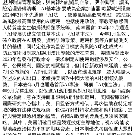
盟則強調管理風險，與南韓均能處罰企業。 延伸閱讀：讓風
險治理變得清晰…AI基本法 要成為企業加速器 歐盟歐洲議會
2024年3月率先通過「AI法」，依據風險高低管理AI。該法認
為風險最高而禁用的AI應用，包括使用政治、宗教等敏感個
人特質建立生物辨識歸類系統等。 南韓國會2024年12月通過
「AI發展與建立信任基本法」（AI基本法），今年1月生效，
確立政府在AI研發、資料訓練政策、應用推廣等方面提供支
持的基礎，同時定義作為監管目標的高風險AI和生成式AI，
防止技術限制或AI誤用濫用導致的潛在問題。 美國拜登政府
2023年曾發布行政命令，要求制定AI使用過程涉及安全、公
平、公民權利、國安的相關指引，但川普新政府未延續，去年
7月公布新的「AI行動計畫」，以放寬環境規範，並大幅擴大
對盟友的AI出口，來維持美國對中國大陸的AI技術領先優
勢。 日本去年5月也通過首部AI專法，簡稱「AI推進法」，同
年9月完整生效，以促進AI應用並應對AI濫用風險，從而緩解
公眾擔憂，意在支持而非限制AI開發和應用。 美國智庫戰略
國際研究中心指出，美、日監管方式相似，尋求借助在特定領
域的既有法律法規框架，也偏好針對特定產業和應用個案，進
行與特定風險相應的監管。各國AI政策的差異也反映國家戰
略。 其中，美國明確目標是競逐技術主導地位，視AI為能改
變地緣政治權力平衡的戰略資產，日本則優先考慮促進大眾對