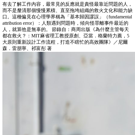
有去了解工作內容，最常見的反應就是責怪最靠近問題的人，
而不是釐清那個慢慢累積、直至拖垮組織的救火文化和能力缺
口。這種偏見在心理學界稱為「基本歸因謬誤」（fundamental
attribution error）：人類遇到問題時，傾向怪罪離事件最近的
人，就算他是無辜的。 節錄自：商周出版《為什麼主管每天
都在救火？：MIT麻省理工教授原創、亞當．格蘭特力薦，5
大原則重新設計工作流程，打造不瞎忙的高效團隊》／尼爾
森．雷朋寧、祁富彤 著