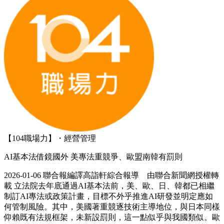
【104職場力】・經營管理
AI基本法借鏡國外 美專法重競爭、歐盟南韓有罰則
2026-01-06 聯合報編譯高詣軒綜合報導 由聯合新聞網授權轉
載 立法院去年底通過AI基本法前，美、歐、日、韓都已相繼
制訂AI專法或政策計畫，目標不外乎推進AI研發並明定應如
何管制風險。其中，美國著重競逐技術主導地位，與日本同樣
仰賴既有法規框架，未新設罰則，這一點似乎與我國類似。歐