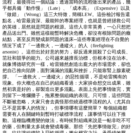
流程，最後得出一個結論：透過當時的流程做出來的產品，幾
乎都具備「動作慢」（Late）、「成本高」（Expensive）以及
「做錯」（Wrong）這三大特徵，簡稱LEW。這份檢討報告還
點名，哈雷最資深、最能幹的專案經理，也就是曾經拯救公司
的英雄，居然就是問題的根源。這些人非常英勇，一心只想把
產品送出門。雖然這樣能暫時解決危機，卻沒有根除問題的癥
結點，甚至反而變成新問題的溫床─這些專案經理在不自覺的
情況下成了「一邊救火，一邊縱火」的人（firefighting
arsonist）。這些出於好意的努力，卻反過來扼殺了公司成長、
茁壯和競爭的能力。公司越來越擅長治標，但根本沒在治本。
就像博德研究所一樣，哈雷雖然創造出龐大的市場需求，卻也
把自己推向陷阱，面對滿滿的混亂和挫折，只能靠腎上腺素硬
撐。 「一邊救火，一邊縱火」的惡性循環，不是哈雷獨有的
現象。你大概也在自己的組織看過：大家拚命想交出成果，雖
然初衷是好的，卻製造出更多混亂。表面上先把事情做完，實
則留下一堆爛攤子，拖累整個組織的表現。只可惜，這些問題
不斷被忽略，大家只會去責怪那些繞過標準流程的人（尤其自
己不是當事人的情況），但事情哪有這麼簡單？ 每個組織都
需要有人在關鍵時刻暫時打破標準流程，讓事情可以往下推
動。這種臨機應變的做法，有時候對組織來說是一帖非吃不可
的藥，但劑量太多就會變成毒藥。那些「先把事情做完」的好
意，往往讓組織陷入惡性循環：搬出權宜之計、承受績效壓