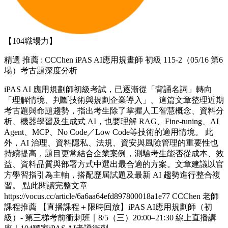
【104職場力】
精選
推薦 : CCChen iPAS AI應用規畫師 初級 115-2（05/16 第6
場）考古題深度分析
iPAS AI 應用規劃師初級考試，已逐漸從「背誦名詞」轉向
「理解情境、判斷技術與規劃企業導入」。這篇文章整理近期
考古題與命題趨勢，指出考生除了掌握人工智慧概念、資料分
析、機器學習及生成式 AI，也要理解 RAG、Fine-tuning、AI
Agent、MCP、No Code／Low Code等技術的適用情境。 此
外，AI 治理、資料隱私、法規、資安與風險管理的重要性也
持續提高，題目更常結合企業案例，測驗考生能否從成本、效
益、資料品質與部署方式中選出最合適的方案。文章建議以官
方學習指引為主軸，搭配歷屆試題及最新 AI 趨勢進行整合複
習。 點此閱讀完整文章
https://vocus.cc/article/6a6aa64efd897800018a1e77 CCChen 老師
課程推薦 【直播課程＋限時回放】iPAS AI應用規劃師（初
級）- 第三梯考前衝刺班｜8/5（三）20:00–21:30 線上直播講