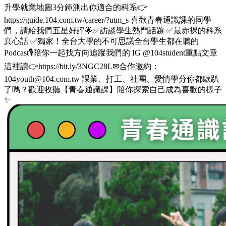
升學就業地圖3分鐘測出你適合的科系👉
https://guide.104.com.tw/career/?utm_s 喜歡青春通識課的同學
們，請給我們五星好評🌟✅訪談學生熱門話題 ✅最赤裸的科系
真心話 ✅獨家！全台大學的不可思議全台學生都在聽的
Podcast🎙️陪你一起找方向追蹤我們的 IG @104student重點文章
這裡讀👉https://bit.ly/3NGC28L✉合作邀約：
104youth@104.com.tw 課業、打工、社團、愛情學分你都歐趴
了嗎？歡迎收聽【青春通識課】陪你探索自己成為喜歡的樣子
✨