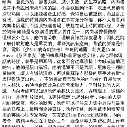
傾向「避免危險、節省力氣、減少失敗」的生存策略。內向者
通常不會說出未經思考的話、不喜歡衝動行事、表達意見前會
深思熟慮，可以讓聽者產生好感，覺得自己被重視，而且言之
有物。這樣的特質讓內向者會在事前充分準備，你不太會看到
內向者因遲到而慌張抵達會場，或趕在截止時間前踩線。 2.善
於傾聽 傾聽是有效溝通的重大要件之一，內向者擅長觀察、
懂得弦外之音，他們會吸收、理解資訊並深度思考，因此更能
了解什麼對他人是重要的、哪些資訊有意義、背後的脈絡是什
麼。電影《少年Pi的奇幻旅程》主角阿迪爾．胡賽恩(Adil
Hussain)形容李安「他的執導風格非常敏感安靜，當他跟你講
話的時候，幾乎是用耳語，從來不會從導演椅上大喊或請助理
轉告，他總是親自溝通。他的溝通不只是言語，更像是一種能
量轉換，讓人有辦法演戲，所以像蘇瑞吉那樣的新手才有辦法
表現得這麼出色。」 不過善於察言觀色的內向者也容易放大
他人想法，有時也會因此為自己帶來壓力，但對於其他人來
說，內向者總可以知道他們的想法與需求。在職場上，這樣的
能力非常有利於談判。 3.專注穩定 比起外向者，內向的人更
能維持深度、專注的狀態，他們可以把注意力集中於眼前最重
要的任務上，長時間全神貫注，執行任務。經常被學術研究引
用的英國心理學家漢斯．艾克森(Hans Eysenck)就說過，內向
者會「將精神專注在手邊的工作，避免將精力耗費在與工作無
關的社交上。」另外，因為內向者「穩定」的特質，不會注重