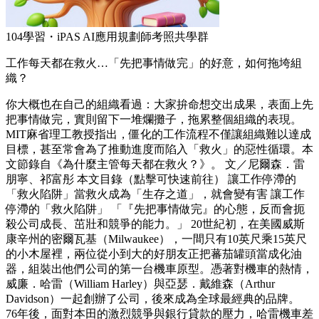
104學習・iPAS AI應用規劃師考照共學群
工作每天都在救火…「先把事情做完」的好意，如何拖垮組
織？
你大概也在自己的組織看過：大家拚命想交出成果，表面上先
把事情做完，實則留下一堆爛攤子，拖累整個組織的表現。
MIT麻省理工教授指出，僵化的工作流程不僅讓組織難以達成
目標，甚至常會為了推動進度而陷入「救火」的惡性循環。本
文節錄自《為什麼主管每天都在救火？》。 文／尼爾森．雷
朋寧、祁富彤 本文目錄（點擊可快速前往） 讓工作停滯的
「救火陷阱」當救火成為「生存之道」，就會變有害 讓工作
停滯的「救火陷阱」 「『先把事情做完』的心態，反而會扼
殺公司成長、茁壯和競爭的能力。」 20世紀初，在美國威斯
康辛州的密爾瓦基（Milwaukee），一間只有10英尺乘15英尺
的小木屋裡，兩位從小到大的好朋友正把蕃茄罐頭當成化油
器，組裝出他們公司的第一台機車原型。憑著對機車的熱情，
威廉．哈雷（William Harley）與亞瑟．戴維森（Arthur
Davidson）一起創辦了公司，後來成為全球最經典的品牌。
76年後，面對本田的激烈競爭與銀行貸款的壓力，哈雷機車差