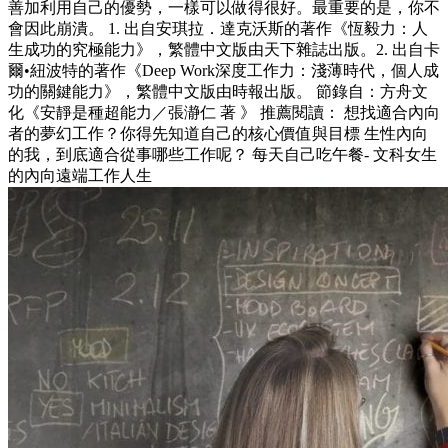
善加利用自己的優勢，一樣可以做得很好。最重要的是，你不
會因此崩潰。 1. 出自安琪拉．達克沃斯的著作《恆毅力：人
生成功的究極能力》，繁體中文版由天下雜誌出版。2. 出自卡
爾•紐波特的著作《Deep Work深度工作力：淺薄時代，個人成
功的關鍵能力》，繁體中文版由時報出版。 節錄自：方舟文
化《安靜是種超能力／張瀞仁 著 》 推薦閱讀： 想找適合內向
者的夢幻工作？你得先知道自己的核心價值與目標 生性內向
的我，到底適合從事哪些工作呢？ 每天自己吃午餐- 文科女生
的內向遠端工作人生