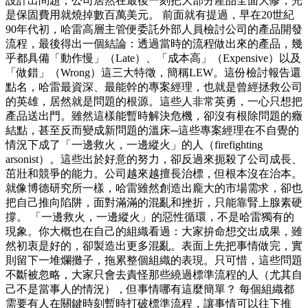
設計出問題，公司居然在最後一刻把大部分產品全面大修，光
是保固費用就燒掉數百萬美元。 前面就有提過，早在20世紀
90年代初，哈雷高層主管便委託外部人員檢討公司的產品開發
流程，最後得出一個結論：透過當時的流程做出來的產品，幾
乎都具備「動作慢」（Late）、「成本高」（Expensive）以及
「做錯」（Wrong）這三大特徵，簡稱LEW。這份檢討報告還
點名，哈雷最資深、最能幹的專案經理，也就是曾經拯救公司
的英雄，居然就是問題的根源。這些人非常英勇，一心只想把
產品送出門。雖然這樣能暫時解決危機，卻沒有根除問題的癥
結點，甚至反而變成新問題的溫床─這些專案經理在不自覺的
情況下成了「一邊救火，一邊縱火」的人（firefighting
arsonist）。這些出於好意的努力，卻反過來扼殺了公司成長、
茁壯和競爭的能力。公司越來越擅長治標，但根本沒在治本。
就像博德研究所一樣，哈雷雖然創造出龐大的市場需求，卻也
把自己推向陷阱，面對滿滿的混亂和挫折，只能靠腎上腺素硬
撐。 「一邊救火，一邊縱火」的惡性循環，不是哈雷獨有的
現象。你大概也在自己的組織看過：大家拚命想交出成果，雖
然初衷是好的，卻製造出更多混亂。表面上先把事情做完，實
則留下一堆爛攤子，拖累整個組織的表現。只可惜，這些問題
不斷被忽略，大家只會去責怪那些繞過標準流程的人（尤其自
己不是當事人的情況），但事情哪有這麼簡單？ 每個組織都
需要有人在關鍵時刻暫時打破標準流程，讓事情可以往下推