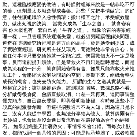
動。這種臨機應變的做法，有時候對組織來說是一帖非吃不可
的藥，但劑量太多就會變成毒藥。那些「先把事情做完」的好
意，往往讓組織陷入惡性循環：搬出權宜之計、承受績效壓
力、做出短視的決策。 當救火成為「生存之道」，就會變有
害 你大概也有一套自己的「生存之道」。就像哈雷的專案經
理一樣，一旦管理系統逐漸失靈，就必須另闢蹊徑解決問題。
道奇在博德研究所裡就是這方面的高手，於是她受到提拔，成
了實驗室經理。研究所主任艾瑞克．蘭德對她非常有信心，知
道任何事情只要交給她就一定能完成。偶爾救個火不一定是壞
事，反而還能提升績效。但是當救火不再只是臨時應急，而是
成為流程的一部分，就會開始變得有害。如果只能靠救火來推
動工作，會壓縮大家解決問題的空間，長期下來，組織會喪失
成長的機會，也失去防火能力。 所謂的生存之道其實就是一
堆權宜之計：該訓練卻跳過、該測試卻省略、數據忽略不看、
分析做得很倉促、會議直接取消、出差一延再延、逼同事調整
優先順序、自己熬夜硬撐、即興發明新捷徑。有時候這些小手
段真的能激發創新，但這些招數通常不為人知，因為這只是求
生，沒有人能從中學習，也無法分享給其他人。就算偶爾有什
麼妙招，也會因為沒寫進日常流程而在最後淪為合作的絆腳
石。 如果組織整天忙著救火，事情常常會出錯。而每次出狀
況，都能找到一個具體的原因：可能是軸承燒壞了，或者軟體