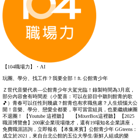
【104職場力】・AI
玩團、學分、找工作？我要全部！ft. 公館青少年
Ｚ世代音樂代表—公館青少年大駕光臨！錄製時間為3月底，
部分內容會有時間差（小驚喜：可以在節目中聽到館青的歌
🎵）青春可以任性到幾歲？館青也有求職焦慮？人生煩惱大公
開！音樂、學分、戀愛全都要，寧可當雷組員，也要繼續練團
不退團！ 【Youtube 這裡聽】 【MixerBox這裡聽】 【2025
職涯博覽會】200家企業現場徵才，還有19場知名企業講座，
免費職涯諮詢，立即報名 【本集來賓】公館青少年 GGteens：
成立於2021，來自台北公館的五位大學生/新鮮人組成的樂