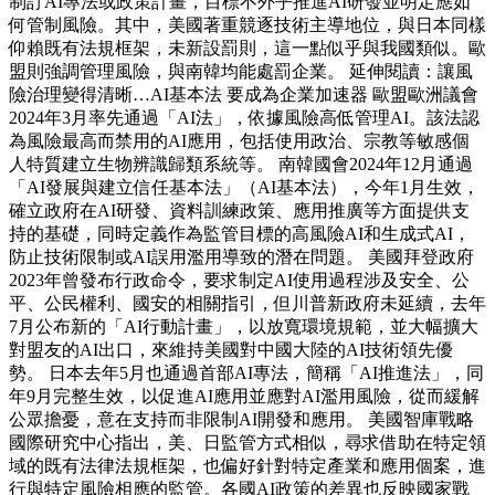
制訂AI專法或政策計畫，目標不外乎推進AI研發並明定應如
何管制風險。其中，美國著重競逐技術主導地位，與日本同樣
仰賴既有法規框架，未新設罰則，這一點似乎與我國類似。歐
盟則強調管理風險，與南韓均能處罰企業。 延伸閱讀：讓風
險治理變得清晰…AI基本法 要成為企業加速器 歐盟歐洲議會
2024年3月率先通過「AI法」，依據風險高低管理AI。該法認
為風險最高而禁用的AI應用，包括使用政治、宗教等敏感個
人特質建立生物辨識歸類系統等。 南韓國會2024年12月通過
「AI發展與建立信任基本法」（AI基本法），今年1月生效，
確立政府在AI研發、資料訓練政策、應用推廣等方面提供支
持的基礎，同時定義作為監管目標的高風險AI和生成式AI，
防止技術限制或AI誤用濫用導致的潛在問題。 美國拜登政府
2023年曾發布行政命令，要求制定AI使用過程涉及安全、公
平、公民權利、國安的相關指引，但川普新政府未延續，去年
7月公布新的「AI行動計畫」，以放寬環境規範，並大幅擴大
對盟友的AI出口，來維持美國對中國大陸的AI技術領先優
勢。 日本去年5月也通過首部AI專法，簡稱「AI推進法」，同
年9月完整生效，以促進AI應用並應對AI濫用風險，從而緩解
公眾擔憂，意在支持而非限制AI開發和應用。 美國智庫戰略
國際研究中心指出，美、日監管方式相似，尋求借助在特定領
域的既有法律法規框架，也偏好針對特定產業和應用個案，進
行與特定風險相應的監管。各國AI政策的差異也反映國家戰