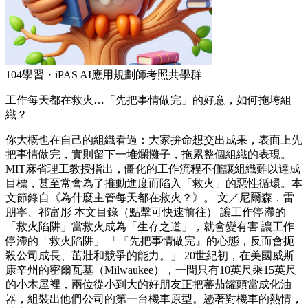
104學習・iPAS AI應用規劃師考照共學群
工作每天都在救火…「先把事情做完」的好意，如何拖垮組
織？
你大概也在自己的組織看過：大家拚命想交出成果，表面上先
把事情做完，實則留下一堆爛攤子，拖累整個組織的表現。
MIT麻省理工教授指出，僵化的工作流程不僅讓組織難以達成
目標，甚至常會為了推動進度而陷入「救火」的惡性循環。本
文節錄自《為什麼主管每天都在救火？》。 文／尼爾森．雷
朋寧、祁富彤 本文目錄（點擊可快速前往） 讓工作停滯的
「救火陷阱」當救火成為「生存之道」，就會變有害 讓工作
停滯的「救火陷阱」 「『先把事情做完』的心態，反而會扼
殺公司成長、茁壯和競爭的能力。」 20世紀初，在美國威斯
康辛州的密爾瓦基（Milwaukee），一間只有10英尺乘15英尺
的小木屋裡，兩位從小到大的好朋友正把蕃茄罐頭當成化油
器，組裝出他們公司的第一台機車原型。憑著對機車的熱情，