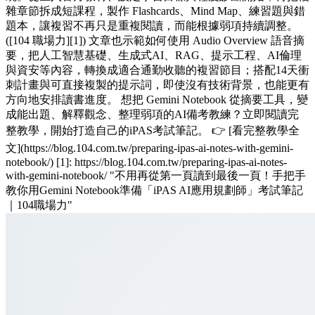
雜章節拆成短課程，製作 Flashcards、Mind Map、練習題與錯
題本，讓複習不再只是重複閱讀，而能根據弱項持續調整。
([104 職場力][1]) 文章也示範如何使用 Audio Overview 語音摘
要，把人工智慧基礎、生成式AI、RAG、提示工程、AI倫理
與資安等內容，轉換成適合通勤收聽的複習節目；搭配14天衝
刺計畫與可直接複製的提示詞，即使沒有技術背景，也能更有
方向地安排讀書進度。 想把 Gemini Notebook 從摘要工具，變
成能出題、解釋觀念、整理弱項的AI備考教練？立即閱讀完
整教學，開始打造自己的iPAS考試筆記。 👉 [看完整教學全
文](https://blog.104.com.tw/preparing-ipas-ai-notes-with-gemini-
notebook/) [1]: https://blog.104.com.tw/preparing-ipas-ai-notes-
with-gemini-notebook/ "不用再從第一頁讀到最後一頁！手把手
教你用Gemini Notebook準備「iPAS AI應用規劃師」考試筆記
｜104職場力"