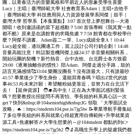
團，以青春活力的音樂風格和平易近人的形象受學生喜愛
Lucy｜主唱｜臺灣師範大學 社會教育系Adam｜主唱+吉他手
｜臺灣師範大學 科技應用與人力資源發展學系阿傑｜鼓手｜
臺灣大學 哲學系 【本集重點】3:07 首次登上夢想舞台—大港
開唱！收到邀請函的當下超感動？5:00 首張專輯《我其實一點
都不酷》原來是在講館青的求職焦慮？7:58 館青都在學校學什
麼？阿傑不讀書、Adam簽二一單、Lucy成績全拿A！10:44
Lucy超全能，邊玩團邊工作，當上設計公司行銷企劃！14:48
音量高能注意！幹話製造機阿傑上線24:37 非音樂相關科系，
開始玩團的契機？新竹熱音、台中吉他、台北爵士各方致霸
29:00《逐漸抽離你的慣性》陪Adam、阿傑走過分手路，鼓的
語言充滿感情🥰33:04 樂團沒團長？沒有誰最大，只有誰最吵
41:57 畢業後少了學生身份，還能寫青春嗎？唱出Z世代的故
事46:53 向未來許願：希望離粉絲更靠近，並努力在台北活下
去！ 【延伸資源】 🧑‍🎓高中生！正在為大學面試感到緊張
嗎？想要教授出招提問不再害怕、學長姐的科系真心話一次
get？快到&nbsp;＠104seniorhigh&nbsp;IG 領取 「大學面試全
攻略」🔥：https://students104.pse.is/7jg5lw 📝畢業導航手冊集結
了多位學長姐的科系與就業心得超實用自傳範例+升學就業資
源工具+焦慮解答🎉大學生想要的～@104student 都點的到👉
https://students104.pse.is/7jg5h2 🧑‍🔬高職生升學上的疑慮我們都