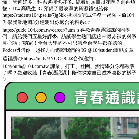
懂！管道好多、科系選擇也好多...總看到頭暈眼花嗎？別再煩
惱～104 高職生 IG 預備了最澎湃的資源禮包給你：
https://students104.pse.is/7jg5kk 揪朋友完成任務一起領～🏫104
升學就業地圖3分鐘測出你適合的科系👉
https://guide.104.com.tw/career/?utm_s 喜歡青春通識課的同學
們，請給我們五星好評🌟✅訪談學生熱門話題 ✅最赤裸的科系
真心話 ✅獨家！全台大學的不可思議全台學生都在聽的
Podcast🎙️陪你一起找方向追蹤我們的 IG @104student重點文章
這裡讀👉https://bit.ly/3NGC28L✉合作邀約：
104youth@104.com.tw 課業、打工、社團、愛情學分你都歐趴
了嗎？歡迎收聽【青春通識課】陪你探索自己成為喜歡的樣子
✨