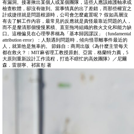
有漏洞。接著揪出某個人或某個團隊，這些人應該維護軸承或
檢查軟體，卻沒有做到。當事情真的出了差錯，而那些權宜之
計或捷徑就是問題根源時，公司會怎麼處置呢？ 假如高層沒
有去了解工作內容，最常見的反應就是責怪最靠近問題的人，
而不是釐清那個慢慢累積、直至拖垮組織的救火文化和能力缺
口。這種偏見在心理學界稱為「基本歸因謬誤」（fundamental
attribution error）：人類遇到問題時，傾向怪罪離事件最近的
人，就算他是無辜的。 節錄自：商周出版《為什麼主管每天
都在救火？：MIT麻省理工教授原創、亞當．格蘭特力薦，5
大原則重新設計工作流程，打造不瞎忙的高效團隊》／尼爾
森．雷朋寧、祁富彤 著