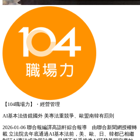
【104職場力】・經營管理
AI基本法借鏡國外 美專法重競爭、歐盟南韓有罰則
2026-01-06 聯合報編譯高詣軒綜合報導 由聯合新聞網授權轉
載 立法院去年底通過AI基本法前，美、歐、日、韓都已相繼