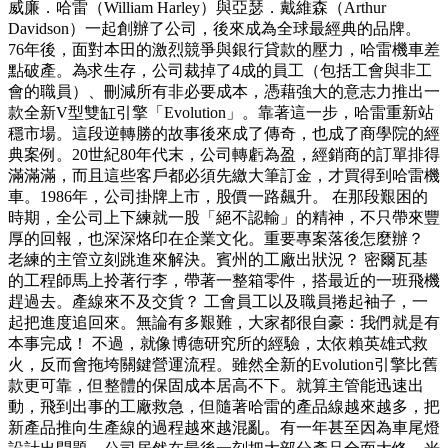
威廉．哈雷（William Harley）與亞瑟．戴維森（Arthur
Davidson）一起創辦了公司，後來成為全球最經典的品牌。
76年後，面對本田的激烈競爭與銀行貸款的壓力，哈雷機車差
點破產。為求生存，公司裁掉了4成的員工（包括工會與非工
會的職員）、刪減所有非必要成本，憑藉強大的意志力推出一
款全新V型雙缸引擎「Evolution」。靠著這一步，哈雷重新站
穩市場。這段逆轉勝的故事後來成了傳奇，也成了商學院的經
典案例。20世紀80年代末，公司轉虧為盈，經銷商的訂單排得
滿滿滿，而且這些客戶都必須先繳大筆訂金，才買得到哈雷機
車。1986年，公司掛牌上市，股價一路飆升。 在那段艱困的
時期，全公司上下練就一股「絕不認輸」的精神，不只帶來豐
厚的回報，也深深烙印在企業文化。重要專案落後怎麼辦？
老練的主管立刻跳進來解決。賓州的工廠出狀況？ 密爾瓦基
的工程師馬上拎著行李，帶著一整箱零件，搭最近的一班飛機
趕過去。產線來不及交貨？ 工會員工以及職員捲起袖子，一
起把進度追回來。無論有多艱難，大家都很自豪：我們就是有
本事完成！ 不過，就像博德研究所的經驗，太依賴英雄式救
火，反而會拖垮關鍵營運流程。雖然全新的Evolution引擎比舊
款更可靠，但整體的保固成本居高不下。就算主管能迅速出
動，飛到出事的工廠救急，但隨著哈雷的產品線越來越多，把
新產品推向生產線的過程越來越混亂。有一年甚至因為車尾燈