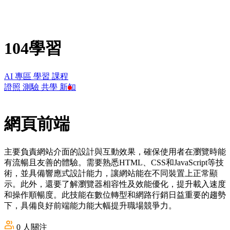
104學習
AI 專區
學習
課程
證照
測驗
共學
新知
網頁前端
主要負責網站介面的設計與互動效果，確保使用者在瀏覽時能
有流暢且友善的體驗。需要熟悉HTML、CSS和JavaScript等技
術，並具備響應式設計能力，讓網站能在不同裝置上正常顯
示。此外，還要了解瀏覽器相容性及效能優化，提升載入速度
和操作順暢度。此技能在數位轉型和網路行銷日益重要的趨勢
下，具備良好前端能力能大幅提升職場競爭力。
0
人關注