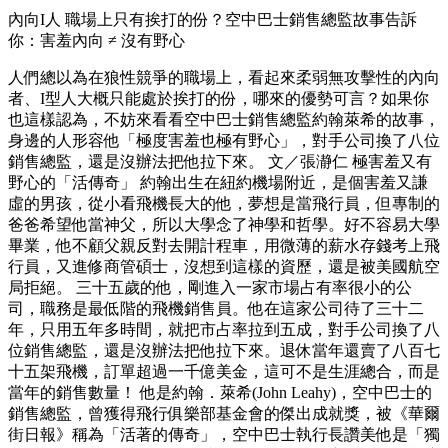
內向I人 職場上只有挨打的份？空中巴士銷售總監故事告訴
你：害羞內向 ≠ 沒有野心
人們總以為在狼性競爭的職場上，看起來柔弱無攻擊性的內向
者、I型人大概只能處於挨打的份，哪來的優勢可言？如果你
也這樣認為，不妨來看看空中巴士銷售總監約翰萊希的故事，
身邊的人形容他「極度害羞也極有野心」，對手公司換了八位
銷售總監，還是沒辦法把他拉下來。 文／張瀞仁 極害羞又有
野心的「活傳奇」 約翰出生在紐約機場附近，是個害羞又謙
虛的男孩，從小看飛機長大的他，夢想是當飛行員，但專制的
爸爸希望他當神父，所以大學念了神學和哲學。好不容易大學
畢業，他不顧父親反對去開計程車，用微薄的薪水存錢考上飛
行員，又進修商管碩士，沒想到這樣的資歷，還是被美國航空
局拒絕。 三十五歲的他，剛進入一家市場占有率很小的公
司，職務是最低階的飛機銷售員。他在這家公司待了三十二
年，只用五年多時間，就把市占率拉到五成，對手公司換了八
位銷售總監，還是沒辦法把他拉下來。退休當年還賣了八百七
十五架飛機，訂單超過一千億美金，這可不是生涯總合，而是
當年的銷售數量！ 他是約翰．萊希(John Leahy)，空中巴士的
銷售總監，曾獲得飛行俱樂部基金會的傑出成就獎，被《華爾
街日報》稱為「活著的傳奇」，空中巴士執行長讚美他是「獨