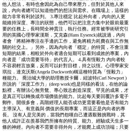
他人想法，有時也會因此為自己帶來壓力，但對於其他人來
說，內向者總可以知道他們的想法與需求。在職場上，這樣的
能力非常有利於談判。 3.專注穩定 比起外向者，內向的人更
能維持深度、專注的狀態，他們可以把注意力集中於眼前最重
要的任務上，長時間全神貫注，執行任務。經常被學術研究引
用的英國心理學家漢斯．艾克森(Hans Eysenck)就說過，內向
者會「將精神專注在手邊的工作，避免將精力耗費在與工作無
關的社交上。」另外，因為內向者「穩定」的特質，不會注重
短期的結果，相較於外向者適合短期可以看到成效的專案，內
向者是「成功需要等待」的代言人。 4.具有恆毅力 內向者較
不容易輕言放棄，反而可以針對目標，持之以恆。心理學家安
琪拉．達克沃斯(Angela Duckworth)稱這種特質為「恆毅力」
種能力。 喬治城大學的助理教授卡爾．紐波特(Carl Newport )
所說的「深度工作力」(deep work)也是同樣的看法，在他的論
點裡，有辦法心無旁鶩、專心致志創造深度、罕見的成果，才
是真正可以轉換成市場價值的能力。比起每天要回覆許多電子
郵件、開很多會，高階經理人能否成功更需要看他是否有能力
主導深入、有意義與 價值的長期專案，而這正是內向者的專
長。 沒有人是完美的，當我們怨嘆自己遭遇艱難挑戰時，其
他人或許正在羨慕我們所擁有的特質、能力、經驗或天生多一
條的神經。內向者不需要非得外向，才能爬上成功頂端；只要