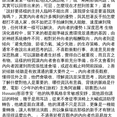
辦法像某某一樣輕鬆地找人講話呢？」或「剛剛那個問題，我
其實可以回答出來的，可惡，怎麼現在才想到答案？」還有
「說好要搭檔的主持人臨時不能出席，讓我撐全場是要逼我跳
海嗎？」其實內向者有許多獨到的優勢，與其想著反手拍怎麼
都打不過人家，倒不如把正手拍練到無人能敵、速度練到飛
快，任何球來一樣可以解決。 內向者的優勢 1.深度思考 生物
演化過程中，留下來的都是能準確反應環境並適應的基因，由
於神經系統條件不同，相對於外向者的報酬取向，內向者則是
傾向「避免危險、節省力氣、減少失敗」的生存策略。內向者
通常不會說出未經思考的話、不喜歡衝動行事、表達意見前會
深思熟慮，可以讓聽者產生好感，覺得自己被重視，而且言之
有物。這樣的特質讓內向者會在事前充分準備，你不太會看到
內向者因遲到而慌張抵達會場，或趕在截止時間前踩線。 2.善
於傾聽 傾聽是有效溝通的重大要件之一，內向者擅長觀察、
懂得弦外之音，他們會吸收、理解資訊並深度思考，因此更能
了解什麼對他人是重要的、哪些資訊有意義、背後的脈絡是什
麼。電影《少年Pi的奇幻旅程》主角阿迪爾．胡賽恩(Adil
Hussain)形容李安「他的執導風格非常敏感安靜，當他跟你講
話的時候，幾乎是用耳語，從來不會從導演椅上大喊或請助理
轉告，他總是親自溝通。他的溝通不只是言語，更像是一種能
量轉換，讓人有辦法演戲，所以像蘇瑞吉那樣的新手才有辦法
表現得這麼出色。」 不過善於察言觀色的內向者也容易放大