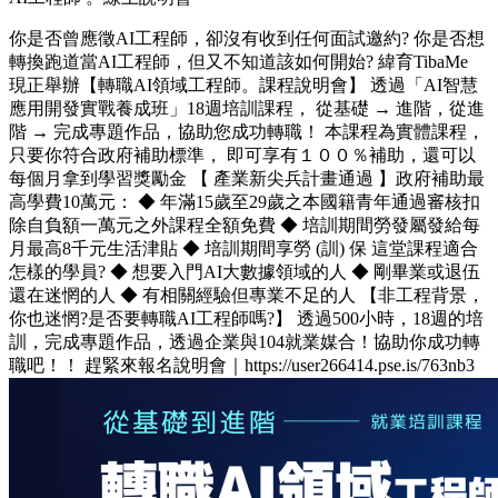
你是否曾應徵AI工程師，卻沒有收到任何面試邀約? 你是否想
轉換跑道當AI工程師，但又不知道該如何開始? 緯育TibaMe
現正舉辦【轉職AI領域工程師。課程說明會】 透過「AI智慧
應用開發實戰養成班」18週培訓課程， 從基礎 → 進階，從進
階 → 完成專題作品，協助您成功轉職！ 本課程為實體課程，
只要你符合政府補助標準， 即可享有１００％補助，還可以
每個月拿到學習獎勵金 【 產業新尖兵計畫通過 】政府補助最
高學費10萬元： ◆ 年滿15歲至29歲之本國籍青年通過審核扣
除自負額一萬元之外課程全額免費 ◆ 培訓期間勞發屬發給每
月最高8千元生活津貼 ◆ 培訓期間享勞 (訓) 保 這堂課程適合
怎樣的學員? ◆ 想要入門AI大數據領域的人 ◆ 剛畢業或退伍
還在迷惘的人 ◆ 有相關經驗但專業不足的人 【非工程背景，
你也迷惘?是否要轉職AI工程師嗎?】 透過500小時，18週的培
訓，完成專題作品，透過企業與104就業媒合！協助你成功轉
職吧！！ 趕緊來報名說明會｜https://user266414.pse.is/763nb3