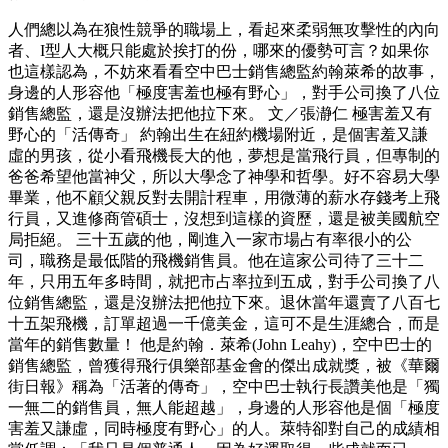
人們總以為在狼性競爭的職場上，看起來柔弱無攻擊性的內向
者、I型人大概只能處於挨打的份，哪來的優勢可言？如果你
也這樣認為，不妨來看看空中巴士銷售總監約翰萊希的故事，
身邊的人形容他「極度害羞也極有野心」，對手公司換了八位
銷售總監，還是沒辦法把他拉下來。 文／張瀞仁 極害羞又有
野心的「活傳奇」 約翰出生在紐約機場附近，是個害羞又謙
虛的男孩，從小看飛機長大的他，夢想是當飛行員，但專制的
爸爸希望他當神父，所以大學念了神學和哲學。好不容易大學
畢業，他不顧父親反對去開計程車，用微薄的薪水存錢考上飛
行員，又進修商管碩士，沒想到這樣的資歷，還是被美國航空
局拒絕。 三十五歲的他，剛進入一家市場占有率很小的公
司，職務是最低階的飛機銷售員。他在這家公司待了三十二
年，只用五年多時間，就把市占率拉到五成，對手公司換了八
位銷售總監，還是沒辦法把他拉下來。退休當年還賣了八百七
十五架飛機，訂單超過一千億美金，這可不是生涯總合，而是
當年的銷售數量！ 他是約翰．萊希(John Leahy)，空中巴士的
銷售總監，曾獲得飛行俱樂部基金會的傑出成就獎，被《華爾
街日報》稱為「活著的傳奇」，空中巴士執行長讚美他是「獨
一無二的銷售員，無人能超越」，身邊的人形容他是個「極度
害羞又謙虛，同時極度有野心」的人。萊特卻對自己的成績相