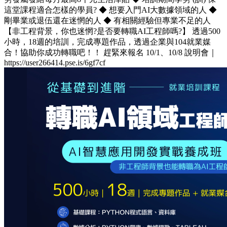
這堂課程適合怎樣的學員? ◆ 想要入門AI大數據領域的人 ◆
剛畢業或退伍還在迷惘的人 ◆ 有相關經驗但專業不足的人
【非工程背景，你也迷惘?是否要轉職AI工程師嗎?】 透過500
小時，18週的培訓，完成專題作品，透過企業與104就業媒
合！協助你成功轉職吧！！ 趕緊來報名 10/1、10/8 說明會｜
https://user266414.pse.is/6gf7cf