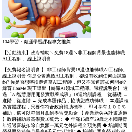
104學習・職涯學習課程專文推薦
【活動結束】政府補助↘免費18週↘非工程師背景也能轉職
AI工程師 。線上說明會
【免費報名說明會 】 非工程師背景18週也能轉職AI工程師。
線上說明會 你是否曾應徵AI工程師，卻沒有收到任何面試邀
約? 你是否想轉換跑道當AI工程師，但又不知道該如何開始?
緯育TibaMe 現正舉辦【轉職AI領域工程師。課程說明會】 透
過「AI智慧應用開發實戰養成班」18週培訓課程， 從基礎 →
進階，從進階 → 完成專題作品，協助您成功轉職！ 本週課程
為實體課程，只要你符合政府補助標準， 即可享有１００％
補助，還可以每個月拿到學習獎勵金 【 產業新尖兵計畫通過
】政府補助最高學費10萬元： ◆ 年滿15歲至29歲之本國籍青
年通過審核扣除自負額一萬元之外課程全額免費 ◆ 培訓期間
勞發屬發給每月最高8千元生活津貼 ◆ 培訓期間享勞 (訓) 保