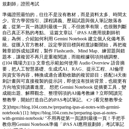
規劃師」證照考試
準備證照最怕的，往往不是沒有教材，而是資料太多、時間太
少。官方學習指引、課程講義、歷屆試題與個人筆記散落各
處，從第一頁一路讀到最後一頁，不但效率有限，也很難判斷
自己真正不熟的考點。 這篇文章以「iPAS AI應用規劃師初
級」為例，介紹如何利用 Gemini Notebook 建立個人化備考系
統。從匯入官方教材、設定學習目標與程度診斷開始，再把複
雜章節拆成短課程，製作 Flashcards、Mind Map、練習題與錯
題本，讓複習不再只是重複閱讀，而能根據弱項持續調整。
([104 職場力][1]) 文章也示範如何使用 Audio Overview 語音摘
要，把人工智慧基礎、生成式AI、RAG、提示工程、AI倫理
與資安等內容，轉換成適合通勤收聽的複習節目；搭配14天衝
刺計畫與可直接複製的提示詞，即使沒有技術背景，也能更有
方向地安排讀書進度。 想把 Gemini Notebook 從摘要工具，變
成能出題、解釋觀念、整理弱項的AI備考教練？立即閱讀完
整教學，開始打造自己的iPAS考試筆記。 👉 [看完整教學全
文](https://blog.104.com.tw/preparing-ipas-ai-notes-with-gemini-
notebook/) [1]: https://blog.104.com.tw/preparing-ipas-ai-notes-
with-gemini-notebook/ "不用再從第一頁讀到最後一頁！手把手
教你用Gemini Notebook準備「iPAS AI應用規劃師」考試筆記