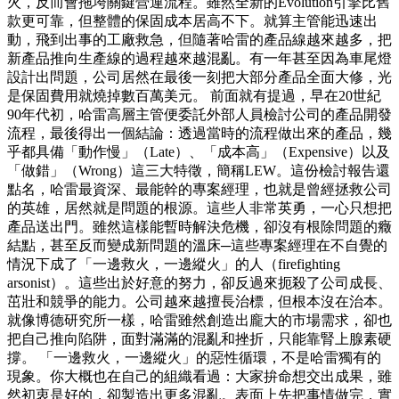
火，反而會拖垮關鍵營運流程。雖然全新的Evolution引擎比舊
款更可靠，但整體的保固成本居高不下。就算主管能迅速出
動，飛到出事的工廠救急，但隨著哈雷的產品線越來越多，把
新產品推向生產線的過程越來越混亂。有一年甚至因為車尾燈
設計出問題，公司居然在最後一刻把大部分產品全面大修，光
是保固費用就燒掉數百萬美元。 前面就有提過，早在20世紀
90年代初，哈雷高層主管便委託外部人員檢討公司的產品開發
流程，最後得出一個結論：透過當時的流程做出來的產品，幾
乎都具備「動作慢」（Late）、「成本高」（Expensive）以及
「做錯」（Wrong）這三大特徵，簡稱LEW。這份檢討報告還
點名，哈雷最資深、最能幹的專案經理，也就是曾經拯救公司
的英雄，居然就是問題的根源。這些人非常英勇，一心只想把
產品送出門。雖然這樣能暫時解決危機，卻沒有根除問題的癥
結點，甚至反而變成新問題的溫床─這些專案經理在不自覺的
情況下成了「一邊救火，一邊縱火」的人（firefighting
arsonist）。這些出於好意的努力，卻反過來扼殺了公司成長、
茁壯和競爭的能力。公司越來越擅長治標，但根本沒在治本。
就像博德研究所一樣，哈雷雖然創造出龐大的市場需求，卻也
把自己推向陷阱，面對滿滿的混亂和挫折，只能靠腎上腺素硬
撐。 「一邊救火，一邊縱火」的惡性循環，不是哈雷獨有的
現象。你大概也在自己的組織看過：大家拚命想交出成果，雖
然初衷是好的，卻製造出更多混亂。表面上先把事情做完，實