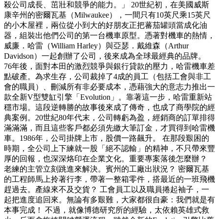
殺公司成長、茁壯和競爭的能力。」 20世紀初，在美國威斯
康辛州的密爾瓦基（Milwaukee），一間只有10英尺乘15英尺
的小木屋裡，兩位從小到大的好朋友正把蕃茄罐頭當成化油
器，組裝出他們公司的第一台機車原型。憑著對機車的熱情，
威廉．哈雷（William Harley）與亞瑟．戴維森（Arthur
Davidson）一起創辦了公司，後來成為全球最經典的品牌。
76年後，面對本田的激烈競爭與銀行貸款的壓力，哈雷機車差
點破產。為求生存，公司裁掉了4成的員工（包括工會與非工
會的職員）、刪減所有非必要成本，憑藉強大的意志力推出一
款全新V型雙缸引擎「Evolution」。靠著這一步，哈雷重新站
穩市場。這段逆轉勝的故事後來成了傳奇，也成了商學院的經
典案例。20世紀80年代末，公司轉虧為盈，經銷商的訂單排得
滿滿滿，而且這些客戶都必須先繳大筆訂金，才買得到哈雷機
車。1986年，公司掛牌上市，股價一路飆升。 在那段艱困的
時期，全公司上下練就一股「絕不認輸」的精神，不只帶來豐
厚的回報，也深深烙印在企業文化。重要專案落後怎麼辦？
老練的主管立刻跳進來解決。賓州的工廠出狀況？ 密爾瓦基
的工程師馬上拎著行李，帶著一整箱零件，搭最近的一班飛機
趕過去。產線來不及交貨？ 工會員工以及職員捲起袖子，一
起把進度追回來。無論有多艱難，大家都很自豪：我們就是有
本事完成！ 不過，就像博德研究所的經驗，太依賴英雄式救