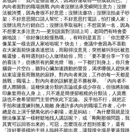
當低調：「我只是個普通人，因為好運取得一些成就而已。」
內向者面對的職場挑戰 內向者沒辦法承受瞬間注意力；沒辦
法被誇獎，因為會很不好意思；沒辦法邀功；沒辦法拍桌子吵
架；不好意思開口請人幫忙；不好意思打電話，怕打擾人家；
沒辦法用力行銷自己；沒辦法爭取福利；不想當第一名，因為
不想要太多注意力──更別說面對頂頭上司，老闆們有時會委
婉地說：「你好像比較慢熟哦」，有時則是直言：「你怎麼不
像某某一樣去跟人家哈啦呢？ 快去！」會議中會因為不喜歡
在大家面前快速表達想法，而顯得沒意見；突然被叫到比被忽
略還慘，有時遇到好心人做球給你，問：「要不要分享一下你
的看法？」彷彿所有的聚光燈「啪」一下都打到身上，你只會
腦袋一片空白，聽到心臟加速跳動的聲音，渴求哪個人趕快來
結束這漫長而難熬的寂靜。對內向者來說，工作的每一天都是
挑戰；職場上，對內向者的誤解更是不勝枚舉。 「內向者不
擅人際關係」這種快速分類的言論或多或少存在，但強將刻板
印象套用在人身 上，只不過是簡便卻粗糙的分類法，人資應
該也不會希望部門主管們依此下定論。 反手拍不行，就把正
手拍和速度練到無人能敵 身邊許多內向的職場工作者，心中
總是在上演千變萬化的小劇場，老是糾結：「為什麼我就是沒
辦法像某某一樣輕鬆地找人講話呢？」或「剛剛那個問題，我
其實可以回答出來的，可惡，怎麼現在才想到答案？」還有
「說好要搭檔的主持人臨時不能出席，讓我撐全場是要逼我跳