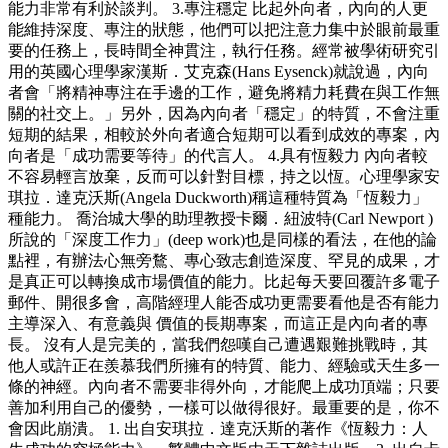
能力非常有利於談判。 3.專注穩定 比起外向者，內向的人更
能維持深度、專注的狀態，他們可以把注意力集中於眼前最重
要的任務上，長時間全神貫注，執行任務。經常被學術研究引
用的英國心理學家漢斯．艾克森(Hans Eysenck)就說過，內向
者會「將精神專注在手邊的工作，避免將精力耗費在與工作無
關的社交上。」另外，因為內向者「穩定」的特質，不會注重
短期的結果，相較於外向者適合短期可以看到成效的專案，內
向者是「成功需要等待」的代言人。 4.具有恆毅力 內向者較
不容易輕言放棄，反而可以針對目標，持之以恆。心理學家安
琪拉．達克沃斯(Angela Duckworth)稱這種特質為「恆毅力」
種能力。 喬治城大學的助理教授卡爾．紐波特(Carl Newport )
所說的「深度工作力」(deep work)也是同樣的看法，在他的論
點裡，有辦法心無旁鶩、專心致志創造深度、罕見的成果，才
是真正可以轉換成市場價值的能力。比起每天要回覆許多電子
郵件、開很多會，高階經理人能否成功更需要看他是否有能力
主導深入、有意義與 價值的長期專案，而這正是內向者的專
長。 沒有人是完美的，當我們怨嘆自己遭遇艱難挑戰時，其
他人或許正在羨慕我們所擁有的特質、能力、經驗或天生多一
條的神經。內向者不需要非得外向，才能爬上成功頂端；只要
善加利用自己的優勢，一樣可以做得很好。最重要的是，你不
會因此崩潰。 1. 出自安琪拉．達克沃斯的著作《恆毅力：人