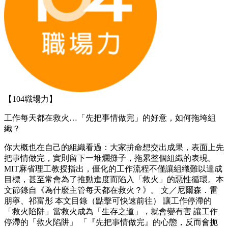
【104職場力】
工作每天都在救火…「先把事情做完」的好意，如何拖垮組
織？
你大概也在自己的組織看過：大家拚命想交出成果，表面上先
把事情做完，實則留下一堆爛攤子，拖累整個組織的表現。
MIT麻省理工教授指出，僵化的工作流程不僅讓組織難以達成
目標，甚至常會為了推動進度而陷入「救火」的惡性循環。本
文節錄自《為什麼主管每天都在救火？》。 文／尼爾森．雷
朋寧、祁富彤 本文目錄（點擊可快速前往） 讓工作停滯的
「救火陷阱」當救火成為「生存之道」，就會變有害 讓工作
停滯的「救火陷阱」 「『先把事情做完』的心態，反而會扼