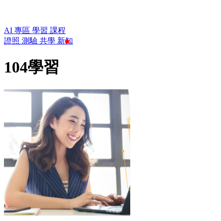
AI 專區
學習
課程
證照
測驗
共學
新知
104學習