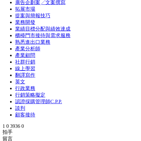
廣告企劃案╱文案撰寫
拓展市場
提案與簡報技巧
業務開發
業績目標分配與績效達成
櫃檯門市接待與需求服務
熟悉進出口業務
產業分析師
產業顧問
社群行銷
線上學習
翻譯寫作
英文
行政業務
行銷策略擬定
認證採購管理師C.P.P.
談判
顧客接待
1
0
3936
0
拍手
留言