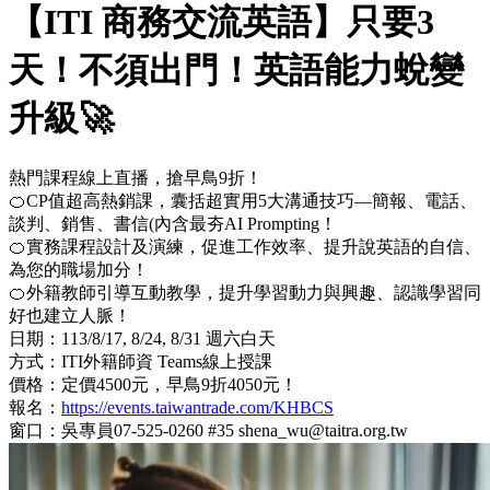
【ITI 商務交流英語】只要3
天！不須出門！英語能力蛻變
升級🚀
熱門課程線上直播，搶早鳥9折！
🍊CP值超高熱銷課，囊括超實用5大溝通技巧—簡報、電話、
談判、銷售、書信(內含最夯AI Prompting！
🍊實務課程設計及演練，促進工作效率、提升說英語的自信、
為您的職場加分！
🍊外籍教師引導互動教學，提升學習動力與興趣、認識學習同
好也建立人脈！
日期：113/8/17, 8/24, 8/31 週六白天
方式：ITI外籍師資 Teams線上授課
價格：定價4500元，早鳥9折4050元！
報名：
https://events.taiwantrade.com/KHBCS
窗口：吳專員07-525-0260 #35 shena_wu@taitra.org.tw