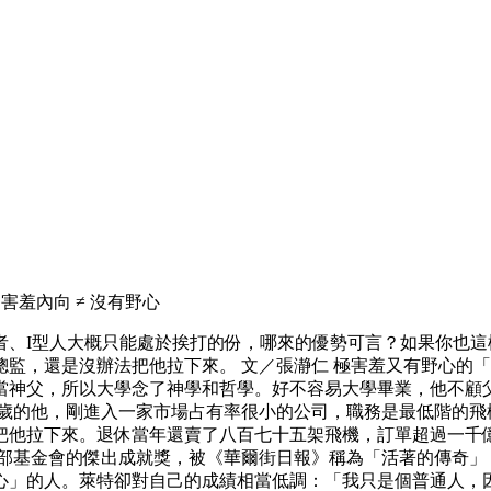
羞內向 ≠ 沒有野心
者、I型人大概只能處於挨打的份，哪來的優勢可言？如果你也
監，還是沒辦法把他拉下來。 文／張瀞仁 極害羞又有野心的「
當神父，所以大學念了神學和哲學。好不容易大學畢業，他不顧
五歲的他，剛進入一家市場占有率很小的公司，職務是最低階的飛
把他拉下來。退休當年還賣了八百七十五架飛機，訂單超過一千億
得飛行俱樂部基金會的傑出成就獎，被《華爾街日報》稱為「活著的傳
」的人。萊特卻對自己的成績相當低調：「我只是個普通人，因