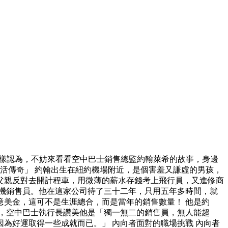
這樣認為，不妨來看看空中巴士銷售總監約翰萊希的故事，身邊
活傳奇」 約翰出生在紐約機場附近，是個害羞又謙虛的男孩，
父親反對去開計程車，用微薄的薪水存錢考上飛行員，又進修商
機銷售員。他在這家公司待了三十二年，只用五年多時間，就
美金，這可不是生涯總合，而是當年的銷售數量！ 他是約
奇」，空中巴士執行長讚美他是「獨一無二的銷售員，無人能超
為好運取得一些成就而已。」 內向者面對的職場挑戰 內向者