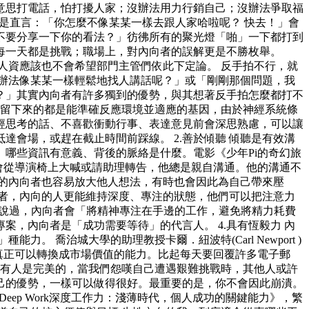
意思打電話，怕打擾人家；沒辦法用力行銷自己；沒辦法爭取福
是直言：「你怎麼不像某某一樣去跟人家哈啦呢？ 快去！」會
不要分享一下你的看法？」彷彿所有的聚光燈「啪」一下都打到
每一天都是挑戰；職場上，對內向者的誤解更是不勝枚舉。
人資應該也不會希望部門主管們依此下定論。 反手拍不行，就
辦法像某某一樣輕鬆地找人講話呢？」或「剛剛那個問題，我
？」其實內向者有許多獨到的優勢，與其想著反手拍怎麼都打不
中，留下來的都是能準確反應環境並適應的基因，由於神經系統條
經思考的話、不喜歡衝動行事、表達意見前會深思熟慮，可以讓
會場，或趕在截止時間前踩線。 2.善於傾聽 傾聽是有效溝
哪些資訊有意義、背後的脈絡是什麼。電影《少年Pi的奇幻旅
從來不會從導演椅上大喊或請助理轉告，他總是親自溝通。他的溝通不
的內向者也容易放大他人想法，有時也會因此為自己帶來壓
向者，內向的人更能維持深度、專注的狀態，他們可以把注意力
k)就說過，內向者會「將精神專注在手邊的工作，避免將精力耗費
，內向者是「成功需要等待」的代言人。 4.具有恆毅力 內
力。 喬治城大學的助理教授卡爾．紐波特(Carl Newport )
才是真正可以轉換成市場價值的能力。比起每天要回覆許多電子郵
沒有人是完美的，當我們怨嘆自己遭遇艱難挑戰時，其他人或許
己的優勢，一樣可以做得很好。最重要的是，你不會因此崩潰。
eep Work深度工作力：淺薄時代，個人成功的關鍵能力》，繁