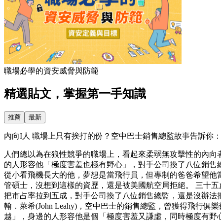
職場必學的資安威脅與防範
精選貼文，掌握第一手知識
推薦
最新
內向I人 職場上只有挨打的份？空中巴士銷售總監故事告訴你：害
人們總以為在狼性競爭的職場上，看起來柔弱無攻擊性的內向
的人形容他「極度害羞也極有野心」，對手公司換了八位銷售總
從小看飛機長大的他，夢想是當飛行員，但專制的爸爸希望他
管碩士，沒想到這樣的資歷，還是被美國航空局拒絕。 三十
把市占率拉到五成，對手公司換了八位銷售總監，還是沒辦法
翰．萊希(John Leahy)，空中巴士的銷售總監，曾獲
越」，身邊的人形容他是個「極度害羞又謙虛，同時極度有野心