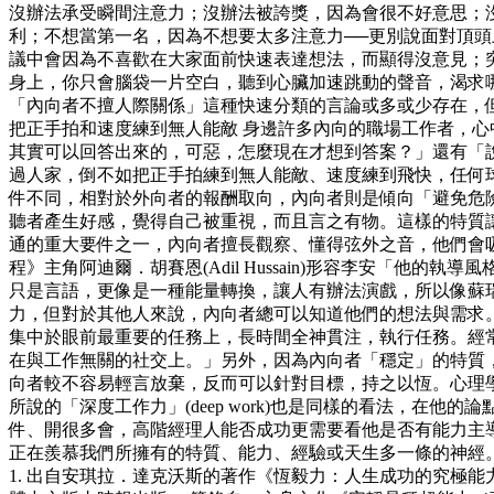
沒辦法承受瞬間注意力；沒辦法被誇獎，因為會很不好意思；
利；不想當第一名，因為不想要太多注意力──更別說面對頂
議中會因為不喜歡在大家面前快速表達想法，而顯得沒意見；
身上，你只會腦袋一片空白，聽到心臟加速跳動的聲音，渴求
「內向者不擅人際關係」這種快速分類的言論或多或少存在，但
把正手拍和速度練到無人能敵 身邊許多內向的職場工作者，
其實可以回答出來的，可惡，怎麼現在才想到答案？」還有「
過人家，倒不如把正手拍練到無人能敵、速度練到飛快，任何球
件不同，相對於外向者的報酬取向，內向者則是傾向「避免危
聽者產生好感，覺得自己被重視，而且言之有物。這樣的特質讓
通的重大要件之一，內向者擅長觀察、懂得弦外之音，他們會
程》主角阿迪爾．胡賽恩(Adil Hussain)形容李安「
只是言語，更像是一種能量轉換，讓人有辦法演戲，所以像蘇
力，但對於其他人來說，內向者總可以知道他們的想法與需求。
集中於眼前最重要的任務上，長時間全神貫注，執行任務。經常被學
在與工作無關的社交上。」另外，因為內向者「穩定」的特質，
向者較不容易輕言放棄，反而可以針對目標，持之以恆。心理學家安琪拉．
所說的「深度工作力」(deep work)也是同樣的看法，
件、開很多會，高階經理人能否成功更需要看他是否有能力主導
正在羨慕我們所擁有的特質、能力、經驗或天生多一條的神經
1. 出自安琪拉．達克沃斯的著作《恆毅力：人生成功的究極能力