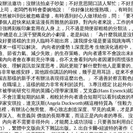
沒辦法邀功；沒辦法拍桌子吵架；不好意思開口請人幫忙；不好
頭上司，老闆們有時會委婉地說：「你好像比較慢熟哦」，有時則
突然被叫到比被忽略還慘，有時遇到好心人做球給你，問：「要
哪個人趕快來結束這漫長而難熬的寂靜。對內向者來說，工作的
強將刻板印象套用在人身 上，只不過是簡便卻粗糙的分類法，
心中總是在上演千變萬化的小劇場，老是糾結：「為什麼我就是沒
說好要搭檔的主持人臨時不能出席，讓我撐全場是要逼我跳海嗎
來一樣可以解決。 內向者的優勢 1.深度思考 生物演化過程
險、節省力氣、減少失敗」的生存策略。內向者通常不會說出未
內向者會在事前充分準備，你不太會看到內向者因遲到而慌張抵達
吸收、理解資訊並深度思考，因此更能了解什麼對他人是重要的、
他的執導風格非常敏感安靜，當他跟你講話的時候，幾乎是用耳語，
瑞吉那樣的新手才有辦法表現得這麼出色。」 不過善於察言觀色
在職場上，這樣的能力非常有利於談判。 3.專注穩定 比起外
術研究引用的英國心理學家漢斯．艾克森(Hans Eysenc
不會注重短期的結果，相較於外向者適合短期可以看到成效的專案
達克沃斯(Angela Duckworth)稱這種特質為「恆毅力」種能
在他的論點裡，有辦法心無旁鶩、專心致志創造深度、罕見的成果，
深入、有意義與 價值的長期專案，而這正是內向者的專長。 
。內向者不需要非得外向，才能爬上成功頂端；只要善加利用自
》，繁體中文版由天下雜誌出版。2. 出自卡爾•紐波特的著作《D