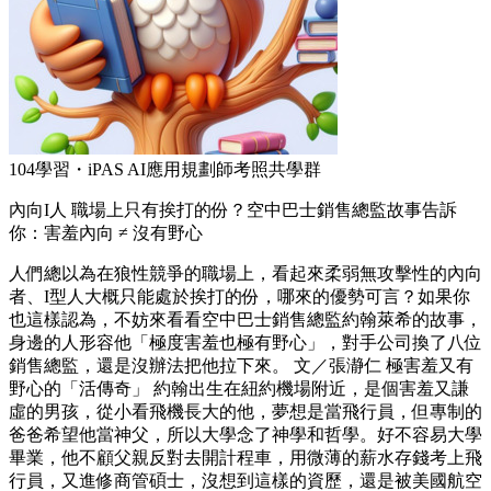
104學習・iPAS AI應用規劃師考照共學群
內向I人 職場上只有挨打的份？空中巴士銷售總監故事告訴
你：害羞內向 ≠ 沒有野心
人們總以為在狼性競爭的職場上，看起來柔弱無攻擊性的內向
者、I型人大概只能處於挨打的份，哪來的優勢可言？如果你
也這樣認為，不妨來看看空中巴士銷售總監約翰萊希的故事，
身邊的人形容他「極度害羞也極有野心」，對手公司換了八位
銷售總監，還是沒辦法把他拉下來。 文／張瀞仁 極害羞又有
野心的「活傳奇」 約翰出生在紐約機場附近，是個害羞又謙
虛的男孩，從小看飛機長大的他，夢想是當飛行員，但專制的
爸爸希望他當神父，所以大學念了神學和哲學。好不容易大學
畢業，他不顧父親反對去開計程車，用微薄的薪水存錢考上飛
行員，又進修商管碩士，沒想到這樣的資歷，還是被美國航空