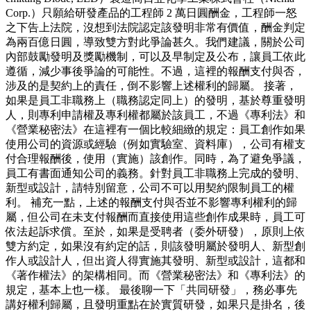
Corp.）只願給研發產品的工程師 2 萬日圓酬金，工程師一怒
之下告上法院，沒想到法院認定該發明非常有價值，酬金判定
為兩百億日圓，導致雙方對此爭論甚久。我們建議，關於公司
內部鼓勵發明及獎勵機制，可以及早制定及公布，讓員工依此
遵循，減少事後爭論的可能性。不過，這裡的報酬支付與否，
涉及的是契約上的責任，倒不影響上述權利的歸屬。 接著，
如果是員工非職務上（職務認定同上）的發明，基於尊重發明
人，則專利申請權及專利權都屬於該員工，不過《專利法》和
《營業秘密法》在這裡有一個比較細緻的規定：員工創作如果
使用公司的資源或經驗（例如實驗室、資料庫），公司有權支
付合理報酬後，使用（實施）該創作。同時，為了避免爭議，
員工有書面通知公司的義務。針對員工非職務上完成的發明、
新型或設計，請特別留意，公司不可以用契約限制員工的權
利。 補充一點，上述的報酬支付與否並不影響專利權利的歸
屬，但公司在未支付報酬而直接使用這些創作成果時，員工可
依法起訴求償。至於，如果是受聘者（委外研發），原則上依
雙方約定，如果沒有約定的話，則該發明屬於發明人、新型創
作人或設計人，但出資人得實施其發明、新型或設計，這都和
《著作權法》的架構相同。而《營業秘密法》和《專利法》的
規定，基本上也一樣。 最後聊一下「共同研發」，務必事先
講好權利歸屬，且發明重點在於實質研發，如果只是掛名，後