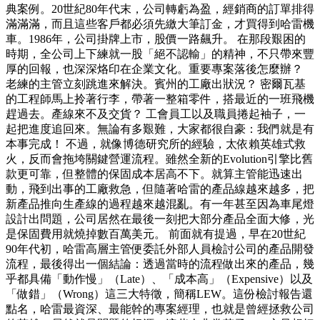
典案例。20世紀80年代末，公司轉虧為盈，經銷商的訂單排得
滿滿滿，而且這些客戶都必須先繳大筆訂金，才買得到哈雷機
車。1986年，公司掛牌上市，股價一路飆升。 在那段艱困的
時期，全公司上下練就一股「絕不認輸」的精神，不只帶來豐
厚的回報，也深深烙印在企業文化。重要專案落後怎麼辦？
老練的主管立刻跳進來解決。賓州的工廠出狀況？ 密爾瓦基
的工程師馬上拎著行李，帶著一整箱零件，搭最近的一班飛機
趕過去。產線來不及交貨？ 工會員工以及職員捲起袖子，一
起把進度追回來。無論有多艱難，大家都很自豪：我們就是有
本事完成！ 不過，就像博德研究所的經驗，太依賴英雄式救
火，反而會拖垮關鍵營運流程。雖然全新的Evolution引擎比舊
款更可靠，但整體的保固成本居高不下。就算主管能迅速出
動，飛到出事的工廠救急，但隨著哈雷的產品線越來越多，把
新產品推向生產線的過程越來越混亂。有一年甚至因為車尾燈
設計出問題，公司居然在最後一刻把大部分產品全面大修，光
是保固費用就燒掉數百萬美元。 前面就有提過，早在20世紀
90年代初，哈雷高層主管便委託外部人員檢討公司的產品開發
流程，最後得出一個結論：透過當時的流程做出來的產品，幾
乎都具備「動作慢」（Late）、「成本高」（Expensive）以及
「做錯」（Wrong）這三大特徵，簡稱LEW。這份檢討報告還
點名，哈雷最資深、最能幹的專案經理，也就是曾經拯救公司