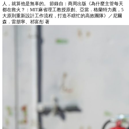
人，就算他是無辜的。 節錄自：商周出版《為什麼主管每天
都在救火？：MIT麻省理工教授原創、亞當．格蘭特力薦，5
大原則重新設計工作流程，打造不瞎忙的高效團隊》／尼爾
森．雷朋寧、祁富彤 著