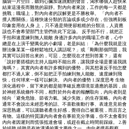
腦袋一片空白，聽到心臟加速跳動的聲音，渴求哪個人趕快來
結束這漫長而難熬的寂靜。對內向者來說，工作的每一天都是
挑戰；職場上，對內向者的誤解更是不勝枚舉。 「內向者不
擅人際關係」這種快速分類的言論或多或少存在，但強將刻板
印象套用在人身 上，只不過是簡便卻粗糙的分類法，人資應
該也不會希望部門主管們依此下定論。 反手拍不行，就把正
手拍和速度練到無人能敵 身邊許多內向的職場工作者，心中
總是在上演千變萬化的小劇場，老是糾結：「為什麼我就是沒
辦法像某某一樣輕鬆地找人講話呢？」或「剛剛那個問題，我
其實可以回答出來的，可惡，怎麼現在才想到答案？」還有
「說好要搭檔的主持人臨時不能出席，讓我撐全場是要逼我跳
海嗎？」其實內向者有許多獨到的優勢，與其想著反手拍怎麼
都打不過人家，倒不如把正手拍練到無人能敵、速度練到飛
快，任何球來一樣可以解決。 內向者的優勢 1.深度思考 生物
演化過程中，留下來的都是能準確反應環境並適應的基因，由
於神經系統條件不同，相對於外向者的報酬取向，內向者則是
傾向「避免危險、節省力氣、減少失敗」的生存策略。內向者
通常不會說出未經思考的話、不喜歡衝動行事、表達意見前會
深思熟慮，可以讓聽者產生好感，覺得自己被重視，而且言之
有物。這樣的特質讓內向者會在事前充分準備，你不太會看到
內向者因遲到而慌張抵達會場，或趕在截止時間前踩線。 2.善
於傾聽 傾聽是有效溝通的重大要件之一，內向者擅長觀察、