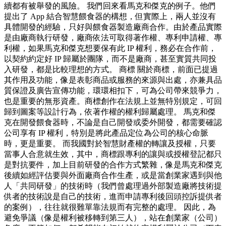
續都有被舉發的風險。 我們回來看馬克和傑克的例子。他們
提出了 App 結合智慧餵食器的構想，但實際上，兩人並沒有
具體開發的經驗，只好與餵食器製造廠商合作。由於產品實際
是由廠商執行研發，廠商依法可取得著作權、專利申請權、專
利權，如果馬克和傑克想要保有此 IP 權利，務必在合作前，
以契約約定好 IP 歸屬於團隊，而不是廠商，甚至實質共同投
入研發，都是比較理想的方式。 商標 關於商標，前面已提過
其作用及功能，像是表彰商品或服務的來源與出處，亦兼具品
質保證及廣告宣傳功能，環環相扣下，可為公司帶來競爭力，
也是重要的無形資產。商標創作在法規上並無特別規定，可回
歸到圖案等設計行為，依著作權的權利歸屬處理。 馬克和傑
克在開發餵食器時，不論是自己開發或委外開發，都需要確認
公司享有 IP 權利，特別是將此產品定位為公司的核心命脈
時，更是重要。 而我國對於智慧財產權的轉讓及授權，只要
當事人合意就生效，其中，商標跟專利的讓與或授權登記都只
是對抗要件，加上目前研發的合作方式繁雜，像是馬克和傑克
後續如經評估要與外面廠商合作生產，或是當創業家遇到與他
人「共同研發」的技術時（我們曾處理過外部製造廠將技術提
供者的技術說是自己的技術，進而申請專利後回頭控訴提供者
的案例），往往就很難單靠法規而有完整的處理。 因此，為
避免爭議（像是權利被移轉到第三人），站在創業家（公司）