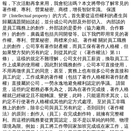
報，下次活動再拿來用，我會犯法嗎？本文將帶你了解常見的
著作權、專利、營業秘密、商標，增長智財常識。 保護
IP（Intellectual property）的方式，首先要從這些權利的產生與
歸屬議題開始談起，並分成公司內部及外部切入。 內部談的
是員工職務上的創作，外部談的是委外（協力廠商、合作夥
伴）的創作，廣義還包括共同開發等。以下我們即用常見的著
作權、專利、營業秘密、商標來介紹。 著作權 關於員工職務
上的創作，公司享有著作財產權，而員工保有著作人格權，但
如果雙方契約另有約定，則從其約定（《著作權法》第 11
條）。這樣的規定不難理解，公司支付員工薪資，換取員工工
作上成果的使用權，因此對於職務創作，公司本可直接使用，
不用再徵求員工的同意；甚至，實務上也有很多公司會直接和
員工約定，工作成果的著作權（包括了著作人格權和著作財產
權）直接屬於公司，一勞永逸地避免權利認定的爭議。 請留
意，這些約定都務必事先為之，因為在著作完成後，著作人格
權就已經確定且不能轉讓、變更，此時，只能退而求其次，以
約定不行使著作人格權或其他約定方式處理。 至於員工非職
務上的創作，除非公司與員工另有約定，否則回到《著作權
法》的原則：創作人（員工）在完成創作時，就擁有完整權
利。而這裡的職務要從實質認定，並不是以單純的時間、物理
環境為限。例如：員工將工作帶回家加班完成或在家工作，這