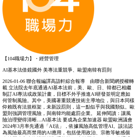
【104職場力】・經營管理
AI基本法借鏡國外 美專法重競爭、歐盟南韓有罰則
2026-01-06 聯合報編譯高詣軒綜合報導 由聯合新聞網授權轉
載 立法院去年底通過AI基本法前，美、歐、日、韓都已相繼
制訂AI專法或政策計畫，目標不外乎推進AI研發並明定應如
何管制風險。其中，美國著重競逐技術主導地位，與日本同樣
仰賴既有法規框架，未新設罰則，這一點似乎與我國類似。歐
盟則強調管理風險，與南韓均能處罰企業。 延伸閱讀：讓風
險治理變得清晰…AI基本法 要成為企業加速器 歐盟歐洲議會
2024年3月率先通過「AI法」，依據風險高低管理AI。該法認
為風險最高而禁用的AI應用，包括使用政治、宗教等敏感個