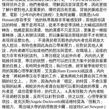
懂得弦外之音，他們會吸收、理解資訊並深度思考，因此更能
了解什麼對他人是重要的、哪些資訊有意義、背後的脈絡是什
麼。電影《少年Pi的奇幻旅程》主角阿迪爾．胡賽恩(Adil
Hussain)形容李安「他的執導風格非常敏感安靜，當他跟你講
話的時候，幾乎是用耳語，從來不會從導演椅上大喊或請助理
轉告，他總是親自溝通。他的溝通不只是言語，更像是一種能
量轉換，讓人有辦法演戲，所以像蘇瑞吉那樣的新手才有辦法
表現得這麼出色。」 不過善於察言觀色的內向者也容易放大
他人想法，有時也會因此為自己帶來壓力，但對於其他人來
說，內向者總可以知道他們的想法與需求。在職場上，這樣的
能力非常有利於談判。 3.專注穩定 比起外向者，內向的人更
能維持深度、專注的狀態，他們可以把注意力集中於眼前最重
要的任務上，長時間全神貫注，執行任務。經常被學術研究引
用的英國心理學家漢斯．艾克森(Hans Eysenck)就說過，內向
者會「將精神專注在手邊的工作，避免將精力耗費在與工作無
關的社交上。」另外，因為內向者「穩定」的特質，不會注重
短期的結果，相較於外向者適合短期可以看到成效的專案，內
向者是「成功需要等待」的代言人。 4.具有恆毅力 內向者較
不容易輕言放棄，反而可以針對目標，持之以恆。心理學家安
琪拉．達克沃斯(Angela Duckworth)稱這種特質為「恆毅力」
種能力。 喬治城大學的助理教授卡爾．紐波特(Carl Newport )