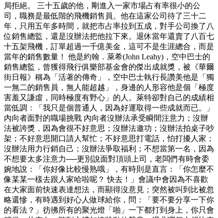
局拒絕。 三十五歲的他，剛進入一家市場占有率很小的公
司，職務是最低階的飛機銷售員。他在這家公司待了三十二
年，只用五年多時間，就把市占率拉到五成，對手公司換了八
位銷售總監，還是沒辦法把他拉下來。退休當年還賣了八百七
十五架飛機，訂單超過一千億美金，這可不是生涯總合，而是
當年的銷售數量！ 他是約翰．萊希(John Leahy)，空中巴士的
銷售總監，曾獲得飛行俱樂部基金會的傑出成就獎，被《華爾
街日報》稱為「活著的傳奇」，空中巴士執行長讚美他是「獨
一無二的銷售員，無人能超越」，身邊的人形容他是個「極度
害羞又謙虛，同時極度有野心」的人。萊特卻對自己的成績相
當低調：「我只是個普通人，因為好運取得一些成就而已。」
內向者面對的職場挑戰 內向者沒辦法承受瞬間注意力；沒辦
法被誇獎，因為會很不好意思；沒辦法邀功；沒辦法拍桌子吵
架；不好意思開口請人幫忙；不好意思打電話，怕打擾人家；
沒辦法用力行銷自己；沒辦法爭取福利；不想當第一名，因為
不想要太多注意力──更別說面對頂頭上司，老闆們有時會委
婉地說：「你好像比較慢熟哦」，有時則是直言：「你怎麼不
像某某一樣去跟人家哈啦呢？ 快去！」會議中會因為不喜歡
在大家面前快速表達想法，而顯得沒意見；突然被叫到比被忽
略還慘，有時遇到好心人做球給你，問：「要不要分享一下你
的看法？」彷彿所有的聚光燈「啪」一下都打到身上，你只會