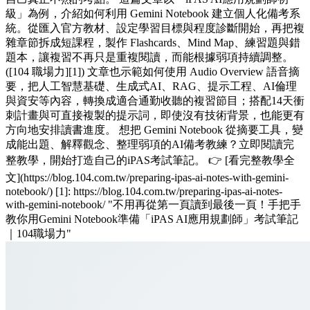
級」為例，介紹如何利用 Gemini Notebook 建立個人化備考系
統。從匯入官方教材、設定學習目標與程度診斷開始，再把複
雜章節拆成短課程，製作 Flashcards、Mind Map、練習題與錯
題本，讓複習不再只是重複閱讀，而能根據弱項持續調整。
([104 職場力][1]) 文章也示範如何使用 Audio Overview 語音摘
要，把人工智慧基礎、生成式AI、RAG、提示工程、AI倫理
與資安等內容，轉換成適合通勤收聽的複習節目；搭配14天衝
刺計畫與可直接複製的提示詞，即使沒有技術背景，也能更有
方向地安排讀書進度。 想把 Gemini Notebook 從摘要工具，變
成能出題、解釋觀念、整理弱項的AI備考教練？立即閱讀完
整教學，開始打造自己的iPAS考試筆記。 👉 [看完整教學全
文](https://blog.104.com.tw/preparing-ipas-ai-notes-with-gemini-
notebook/) [1]: https://blog.104.com.tw/preparing-ipas-ai-notes-
with-gemini-notebook/ "不用再從第一頁讀到最後一頁！手把手
教你用Gemini Notebook準備「iPAS AI應用規劃師」考試筆記
｜104職場力"