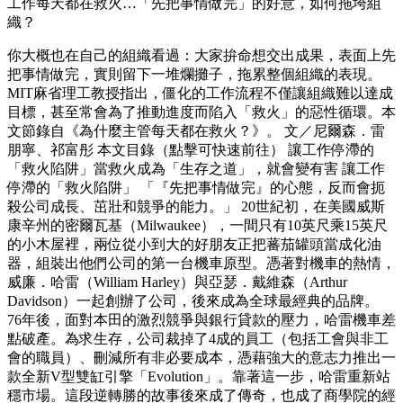
工作每天都在救火…「先把事情做完」的好意，如何拖垮組
織？
你大概也在自己的組織看過：大家拚命想交出成果，表面上先
把事情做完，實則留下一堆爛攤子，拖累整個組織的表現。
MIT麻省理工教授指出，僵化的工作流程不僅讓組織難以達成
目標，甚至常會為了推動進度而陷入「救火」的惡性循環。本
文節錄自《為什麼主管每天都在救火？》。 文／尼爾森．雷
朋寧、祁富彤 本文目錄（點擊可快速前往） 讓工作停滯的
「救火陷阱」當救火成為「生存之道」，就會變有害 讓工作
停滯的「救火陷阱」 「『先把事情做完』的心態，反而會扼
殺公司成長、茁壯和競爭的能力。」 20世紀初，在美國威斯
康辛州的密爾瓦基（Milwaukee），一間只有10英尺乘15英尺
的小木屋裡，兩位從小到大的好朋友正把蕃茄罐頭當成化油
器，組裝出他們公司的第一台機車原型。憑著對機車的熱情，
威廉．哈雷（William Harley）與亞瑟．戴維森（Arthur
Davidson）一起創辦了公司，後來成為全球最經典的品牌。
76年後，面對本田的激烈競爭與銀行貸款的壓力，哈雷機車差
點破產。為求生存，公司裁掉了4成的員工（包括工會與非工
會的職員）、刪減所有非必要成本，憑藉強大的意志力推出一
款全新V型雙缸引擎「Evolution」。靠著這一步，哈雷重新站
穩市場。這段逆轉勝的故事後來成了傳奇，也成了商學院的經