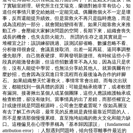
了實驗室經理。研究所主任艾瑞克．蘭德對她非常有信心，知
道任何事情只要交給她就一定能完成。偶爾救個火不一定是壞
事，反而還能提升績效。但是當救火不再只是臨時應急，而是
成為流程的一部分，就會開始變得有害。如果只能靠救火來推
動工作，會壓縮大家解決問題的空間，長期下來，組織會喪失
成長的機會，也失去防火能力。 所謂的生存之道其實就是一
堆權宜之計：該訓練卻跳過、該測試卻省略、數據忽略不看、
分析做得很倉促、會議直接取消、出差一延再延、逼同事調整
優先順序、自己熬夜硬撐、即興發明新捷徑。有時候這些小手
段真的能激發創新，但這些招數通常不為人知，因為這只是求
生，沒有人能從中學習，也無法分享給其他人。就算偶爾有什
麼妙招，也會因為沒寫進日常流程而在最後淪為合作的絆腳
石。 如果組織整天忙著救火，事情常常會出錯。而每次出狀
況，都能找到一個具體的原因：可能是軸承燒壞了，或者軟體
有漏洞。接著揪出某個人或某個團隊，這些人應該維護軸承或
檢查軟體，卻沒有做到。當事情真的出了差錯，而那些權宜之
計或捷徑就是問題根源時，公司會怎麼處置呢？ 假如高層沒
有去了解工作內容，最常見的反應就是責怪最靠近問題的人，
而不是釐清那個慢慢累積、直至拖垮組織的救火文化和能力缺
口。這種偏見在心理學界稱為「基本歸因謬誤」（fundamental
attribution error）：人類遇到問題時，傾向怪罪離事件最近的