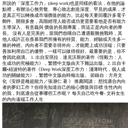
所說的「深度工作力」(deep work)也是同樣的看法，在他的論
點裡，有辦法心無旁鶩、專心致志創造深度、罕見的成果，才
是真正可以轉換成市場價值的能力。比起每天要回覆許多電子
郵件、開很多會，高階經理人能否成功更需要看他是否有能力
主導深入、有意義與 價值的長期專案，而這正是內向者的專
長。 沒有人是完美的，當我們怨嘆自己遭遇艱難挑戰時，其
他人或許正在羨慕我們所擁有的特質、能力、經驗或天生多一
條的神經。內向者不需要非得外向，才能爬上成功頂端；只要
善加利用自己的優勢，一樣可以做得很好。最重要的是，你不
會因此崩潰。 1. 出自安琪拉．達克沃斯的著作《恆毅力：人
生成功的究極能力》，繁體中文版由天下雜誌出版。2. 出自卡
爾•紐波特的著作《Deep Work深度工作力：淺薄時代，個人成
功的關鍵能力》，繁體中文版由時報出版。 節錄自：方舟文
化《安靜是種超能力／張瀞仁 著 》 推薦閱讀： 想找適合內向
者的夢幻工作？你得先知道自己的核心價值與目標 生性內向
的我，到底適合從事哪些工作呢？ 每天自己吃午餐- 文科女生
的內向遠端工作人生