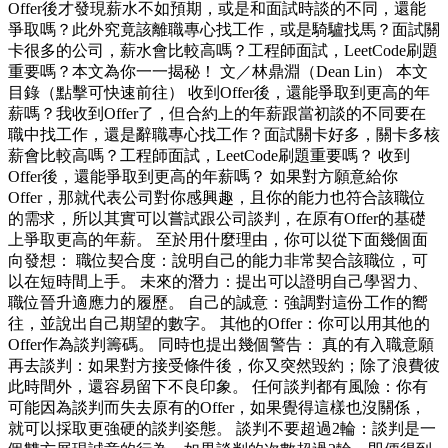
Offer後才發現薪水不如預期，或是和面試時談的不同，還能
爭取嗎？此外究竟該離職專心找工作，或是騎驢找馬？面試關
卡很多的公司，薪水會比較高嗎？工程師面試，LeetCode刷題
重要嗎？本文為你一一揭秘！ 文／林鼎淵（Dean Lin） 本文
目錄（點擊可快速前往） 收到Offer後，還能爭取到更高的年
薪嗎？我收到Offer了，但合約上的年薪跟當初談的不同要在
職中找工作，還是辭職專心找工作？面試關卡好多，關卡多核
薪會比較高嗎？工程師面試，LeetCode刷題重要嗎？ 收到
Offer後，還能爭取到更高的年薪嗎？ 如果對方願意給你
Offer，那就代表公司對你感興趣，且你的能力也符合該職位
的需求，所以其實可以嘗試跟公司談判，在原有Offer的基礎
上爭取更高的年薪。 至於用什麼理由，你可以從下面幾個面
向發想： 職位契合度：說明自己的能力非常契合該職位，可
以在短時間上手。 未來的潛力：提出可以證明自己學習力、
職位晉升適應力的履歷。 自己的誠意：強調對這份工作的嚮
往，並說出自己期望的數字。 其他的Offer：你可以用其他的
Offer作為談判籌碼。 同時也提出幾個警告： 真的有入職意願
再去談判：如果對方接受條件後，你又突然毀約；除了浪費彼
此時間外，還容易留下不良印象。 任何談判都有風險：你有
可能因為談判而失去原有的Offer，如果覺得這樣也沒關係，
就可以採取更強硬的談判姿態。 談判不要超過2輪：談判是一