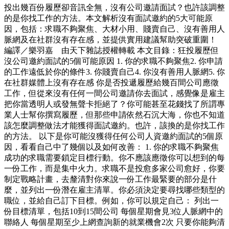
投出幾百份履歷卻音訊全無，沒有公司邀請面試？也許該調整
的是你找工作的方法。本文解析沒有面試邀約的5大可能原
因，包括：求職不夠聚焦、大材小用、賤賣自己、沒有善用人
脈網及在社群沒有存在感，並提供實用建議幫助突破重圍！
編譯／樂羽嘉 由天下雜誌授權轉載 本文目錄：狂投履歷但
沒公司邀約面試的5個可能原因 1. 你的求職不夠聚焦2. 你申請
的工作遠低於你的條件3. 你賤賣自己4. 你沒有善用人脈網5. 你
在社群媒體上沒有存在感 你是否投遞履歷給幾百間公司應徵
工作，但從來沒有任何一間公司邀請你去面試，感覺像是雇主
把你當透明人或發無聲卡拒絕了？你可能甚至花錢找了所謂專
業人士幫你撰寫履歷，但那些申請依然石沉大海，你也不知道
該怎麼調整做法才能獲得面試邀約。也許，該換的是你找工作
的方法。 以下是你可能沒獲得任何公司人資邀約面試的5個原
因，看看自己中了幾個以及如何改善： 1. 你的求職不夠聚焦
成功的求職需要鎖定目標行動。你不應該應徵你可以想到的每
一份工作，而是集中火力。求職不是投愈多家公司愈好，你要
制定戰略計畫，去釐清對你來說一份工作最緊要的部分是什
麼，並列出一份潛在雇主清單。你必須決定要尋找哪些類型的
職位，並給自己訂下目標。例如，你可以規定自己： 列出一
份目標清單，包括10到15間公司 每個星期會見3位人脈網中的
聯絡人 每個星期至少上網查詢新的就業機會2次 只要你能夠清