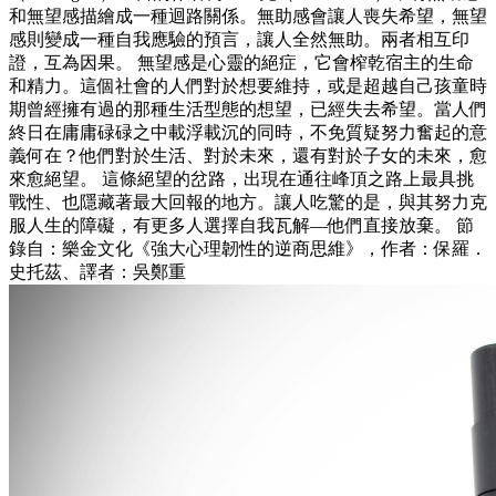
和無望感描繪成一種迴路關係。無助感會讓人喪失希望，無望
感則變成一種自我應驗的預言，讓人全然無助。兩者相互印
證，互為因果。 無望感是心靈的絕症，它會榨乾宿主的生命
和精力。這個社會的人們對於想要維持，或是超越自己孩童時
期曾經擁有過的那種生活型態的想望，已經失去希望。當人們
終日在庸庸碌碌之中載浮載沉的同時，不免質疑努力奮起的意
義何在？他們對於生活、對於未來，還有對於子女的未來，愈
來愈絕望。 這條絕望的岔路，出現在通往峰頂之路上最具挑
戰性、也隱藏著最大回報的地方。讓人吃驚的是，與其努力克
服人生的障礙，有更多人選擇自我瓦解—他們直接放棄。 節
錄自：樂金文化《強大心理韌性的逆商思維》，作者：保羅．
史托茲、譯者：吳鄭重