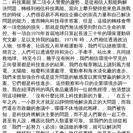
二：科技萬能 第二項令人警覺的趨勢，是從相信人類能夠解
決問題，轉移到相信科技萬能。當向上攀升變得愈來愈具挑戰
性的時候，人們很容易不再相信企圖心的崇高力量和自己解決
問題的能力，進而轉向科技尋求答案。但是，這樣的轉移會帶
來一項危險的損失，那就是我們無法感受到對自己生命的掌
控。有一項自1970年首屆地球日算起長達三十年的環保運動研
究文獻，足以支持我的論點。1971年 時，人們相信透過政治
人物、領導者、社區投入和草根運動等，我們可以拯救環境。
簡言之，人們可以透過堅持和決心，手牽手、站出來，共同拯
救地球。 時至今日，幾乎沒有例外，我們相信環境中罕見的
正向發展都是科技進步的結果。我們在報章雜誌上讀到風力發
電、太陽能、核廢料清運處理、電動車和海水淡化廠的進步。
我們未曾加強合作或是提升問題的敏感度以實現雙贏的解決方
案。它們都是科技進步。 這些觀察和今日的企業環境步調一
致。我在紐澤西州的瑪氏食品廠遇到一位銷售經理，他清楚說
明這項轉變。「沒有什麼比得上科技創新的力量。」「在五十
年之內，一小群天才就足以靜悄悄地解決真正的大問題，而我
們還在市政廳的會議中，喋喋不休地彼此咆哮。」我們被告
知，是科技終將解決主要的問題，而不是人們聚在一起工作。
甚至有人說，機器比我們人類還要可靠。 當我們的念頭從相
信「我們一起努力（必須）做該做的事情，就可以解決問