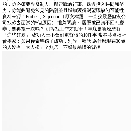
的，你必須要先發制人、擬定戰略行事。透過投入時間和努
力，你能夠避免常見的陷阱並且增加獲得渴望職缺的可能性。
資料來源：Forbes，Sap.com （原文標題：一直投履歷但沒公
司找你去面試的5個原因） 推薦閱讀： 履歷被已讀不回怎麼
辦，要再投一次嗎？ 別等找工作才動筆！年底更新履歷有
「這些好處」 成功人士不會到處聲張的10件事 常春藤名校社
會學家：如果你希望孩子成功，別說一種話 為什麼現在30歲
的人沒有「大人樣」？無房、不婚族暴增的背後