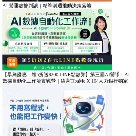
AI 營運數據判讀｜精準溝通推動決策落地
【早鳥優惠：領5折送$200 LINE點數券】第三屆AI營隊－AI
數據自動化工作流實戰營｜緯育TibaMe X 104人力銀行獨家