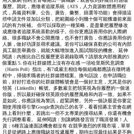
用人脈網 招聘主管每開出一個職缺，就會收到好幾百封應徵
履歷。因此，應徵者追蹤系統（ATS，人力資源軟體應用程
式，具備資料庫、公告、廣告、彙整、篩選等功能）會掃描這
些申請文件並加以分類，把範圍縮小到幾十個可能獲邀前來面
試的有力候補。 你可以採取的一種策略，是盡量把履歷修改
成應徵者追蹤系統喜歡的樣子。但你更應該善用你的人際網
絡。很多職缺不會公開應徵，也不會打廣告，你應該善用你的
人脈，做好功課並尋求建議。若你可以確保喜歡的公司有內部
員工願意舉薦你，就能大幅增加進入面試階段的機會。 延伸
閱讀：內推比自己投履歷更容易錄取嗎？請朋友內部推薦的5
個重點 5. 你在社群媒體上沒有存在感 一項哈里斯民意調查
（Harris Poll）指出，有7成雇主相信每個組織都應該在徵聘過
程中，掃描求職者的社群媒體檔案。換句話說，在申請職位
前，好好打造你的社群媒體帳號會是一個好主意，尤其是你的
領英（LinkedIn）帳號。多數雇主把領英視為你履歷的一個迷
你版，所以最好確保領英跟你的履歷風格和內容一致。如果不
是如此，你應該視為警訊，趕緊調整。另外一個訣竅是你要定
期使用搜尋引擎Google查詢自己的名字，看看招募主管會在網
路上看到什麼，若跳出一些不太專業的搜尋結果，你還有機會
先行調整看看。 延伸閱讀：別讓網路發言毀了職涯發展！人
資：6種言論連面談機會都沒有 在競爭激烈的求職市場，單單
只是從網路上應徵職缺並投遞履歷，期待出現最佳結果是不夠