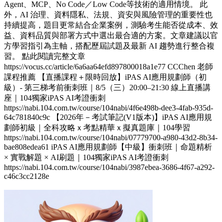
Agent、MCP、No Code／Low Code等技術的適用情境。 此
外，AI 治理、資料隱私、法規、資安與風險管理的重要性也
持續提高，題目更常結合企業案例，測驗考生能否從成本、效
益、資料品質與部署方式中選出最合適的方案。文章建議以官
方學習指引為主軸，搭配歷屆試題及最新 AI 趨勢進行整合複
習。 點此閱讀完整文章
https://vocus.cc/article/6a6aa64efd897800018a1e77 CCChen 老師
課程推薦 【直播課程＋限時回放】iPAS AI應用規劃師（初
級）- 第三梯考前衝刺班｜8/5（三）20:00–21:30 線上直播講
座｜104獨家iPAS AI考證衝刺
https://nabi.104.com.tw/course/104nabi/4f6e498b-dee3-4fab-935d-
64c781840c9c 【2026年－考試筆記(V1版本)】iPAS AI應用規
劃師初級｜全科攻略ｘ考點精華ｘ擬真題庫｜104學習
https://nabi.104.com.tw/course/104nabi/07779700-a980-43d2-8b34-
bae808edea61 iPAS AI應用規劃師【中級】衝刺班｜命題精析
× 實戰解題 × AI刷題​｜104獨家iPAS AI考證衝刺
https://nabi.104.com.tw/course/104nabi/3987ebea-3686-4f67-a292-
c46c3cc2128e