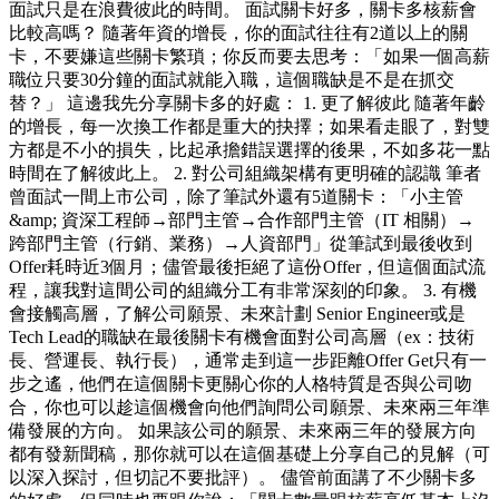
面試只是在浪費彼此的時間。 面試關卡好多，關卡多核薪會
比較高嗎？ 隨著年資的增長，你的面試往往有2道以上的關
卡，不要嫌這些關卡繁瑣；你反而要去思考：「如果一個高薪
職位只要30分鐘的面試就能入職，這個職缺是不是在抓交
替？」 這邊我先分享關卡多的好處： 1. 更了解彼此 隨著年齡
的增長，每一次換工作都是重大的抉擇；如果看走眼了，對雙
方都是不小的損失，比起承擔錯誤選擇的後果，不如多花一點
時間在了解彼此上。 2. 對公司組織架構有更明確的認識 筆者
曾面試一間上市公司，除了筆試外還有5道關卡：「小主管
&amp; 資深工程師→部門主管→合作部門主管（IT 相關）→
跨部門主管（行銷、業務）→人資部門」從筆試到最後收到
Offer耗時近3個月；儘管最後拒絕了這份Offer，但這個面試流
程，讓我對這間公司的組織分工有非常深刻的印象。 3. 有機
會接觸高層，了解公司願景、未來計劃 Senior Engineer或是
Tech Lead的職缺在最後關卡有機會面對公司高層（ex：技術
長、營運長、執行長），通常走到這一步距離Offer Get只有一
步之遙，他們在這個關卡更關心你的人格特質是否與公司吻
合，你也可以趁這個機會向他們詢問公司願景、未來兩三年準
備發展的方向。 如果該公司的願景、未來兩三年的發展方向
都有發新聞稿，那你就可以在這個基礎上分享自己的見解（可
以深入探討，但切記不要批評）。 儘管前面講了不少關卡多