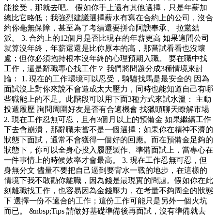
能接受，那就去吧。 假如你手上還有其他選擇，只是年薪加
總比它略低；我強烈建議選擇薪水有寫在合約上的公司，沒合
約你毫無保障，甚至為了考績還要拼命阿諛奉承、 拉黨結
派。 3. 合約上的12個月是否比現在的年薪更高 如果這間公司
就算沒年終，年薪還還是比你原本的高，那嘗試看看也沒壞
處；但你必須抱持根本沒年終的心理預期入職。 要在職中找
工作，還是辭職專心找工作？ 我們將問題分成3種情境來討
論： 1. 現在的工作環境可以忍受，騎驢找馬是最安全的 因為
面試沒上對你來說不會造成太大壓力，同時也能知道自己有哪
些職能上的不足。此階段可以用下面3種方式來試水溫： 主動
投遞履歷 詢問周圍好友是否有合適機會 找獵頭聊天瞭解市場
2. 現在工作忍無可忍，且有3個月以上的預備金 如果繼續工作
下去會崩潰，那辭職未嘗不是一個選擇；如果你在精神不濟的
狀態下面試，通常不會獲得一個好的回應。而在預備金足夠的
狀態下，你可以全身心投入履歷製作、準備面試上，當專心在
一件事情上的時候效率才會最高。 3. 現在工作忍無可忍，但
身無分文 儘量不要把自己逼到要背水一戰的地步，在這樣的
情境下我不敢勸你離職，因為錢是最現實的問題。假如你在此
刻離職找工作，也容易因為金錢壓力，在考量不夠周全的狀態
下 選擇一份不適合的工作；這份工作可能只是另外一個火坑
而已。 &nbsp;Tips 請做好基礎準備後再面試，沒有準備就去