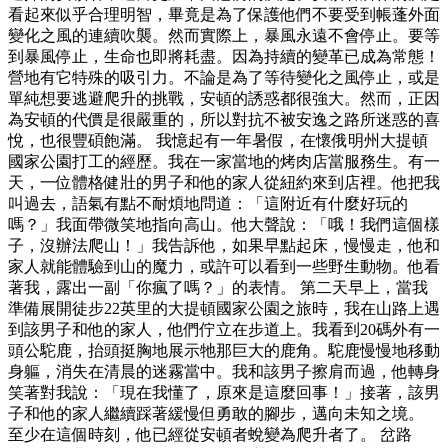
看起來似乎合理明智，畢竟是為了保護他們不要受到帳蓬外面
變化之風的連續吹襲。然而實際上，暴風永遠不會停止。要等
到暴風停止，生命也即將耗盡。因為持續的變革已成為常態！
營地有它特殊的吸引力。不論是為了等待變化之風停止，或是
單純想要逃避爬升的挑戰，安頓的誘惑都很強大。然而，正因
為安頓的代價是很嚴重的，所以對抗不被安逸之路所迷惑的喜
悅，也很豐碩飽滿。 我憶起有一年暑假，在懷俄明州大提頓
國家公園打工的經歷。我在一家當地的烤肉店當服務生。有一
天，一位體格健壯的男子和他的家人從紐約來到店裡。他把我
叫過去，語氣有點不耐煩地問道：「這附近有什麼好玩的
嗎？」我面帶微笑地指向高山。他大聲說：「哦！我們這個樣
子，沒辦法爬山！」我告訴他，如果早點起床，慢慢走，他和
家人就能體驗到山的魔力，或許可以看到一些野生動物。他看
著我，露出一副「你瘋了嗎？」的表情。 第二天早上，當我
準備展開徒步22英里的大提頓國家公園之旅時，我在山路上遇
到該男子和他的家人，他們佇立在步道上。我看到20碼外有一
頭公駝鹿，抬頭挺胸地展示牠那巨大的鹿角。駝鹿慢慢地移動
身軀，消失在清晨的迷霧當中。我和該男子擦肩而過，他轉身
笑著對我說：「現在我懂了，原來是這麼回事！」接著，該男
子和他的家人繼續踩著緩慢但勇敢的腳步，邁向未知之境。
至少在這個時刻，他已經從安頓者蛻變為爬升者了。 岔路