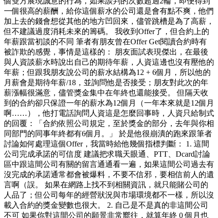
個雙方展現誠意的行為，如果談判的次數超過2輪，即便得到
一個很高的薪酬，給你這個薪水的公司還是會有點不爽，他們
加上去的錢會想從其他的地方凹回來，儘管跳槽是為了高薪，
但不建議過度消耗未來的籌碼。 我收到Offer了，但合約上的
年薪跟當初談的不同 筆者有朋友曾在Offer Get閱讀合約時有
被詐欺的感覺，事情是這樣的： 朋友面試表現傑出，在最後
與人資談薪水時說出自己的期待年薪，人資這邊也沒有壓他的
年薪；但跟我朋友說公司的薪水結構為12 + 6個月，所以他的
月薪會是期待年薪/18，並詢問他是否接受；朋友對此次的年
薪漲幅很滿意，儘管獎金集中在年終也還能接受。 但隔天收
到的合約卻只保證一年的薪水為12個月（一年本來就是12個月
啊……），他打電話詢問人資這是怎麼回事時，人資只給制式
的回覆：「合約依照公司規定，至於獎金的部分，去年與你相
同部門的同事年終都有6個月。」 於是他很崩潰的跑來跟筆者
討論如何處理這個Offer，我當時給他幾個指標判斷： 1. 這間
公司完成承諾的可信度 建議把求職天眼通、PTT、Dcard討論
區中跟這間公司有關的留言通通看一遍，如果這間公司過去有
沒完成的承諾通常都會被爆料，不要不信邪，要相信前人的遺
言啊（誤。 如果在網路上找不到相關資訊，就只能賭公司的
人品了；但公司每年的經營狀況與市場環境都不一樣，所以沒
載入合約的獎金變數也很大。 2. 自己是不是真的非這間公司
不可 如果你對這間公司的願景非常嚮往，就算年終 0 個月也