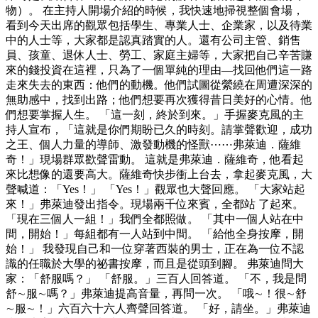
物）。 在主持人開場介紹的時候，我快速地掃視整個會場，
看到今天出席的觀眾包括學生、專業人士、企業家，以及待業
中的人士等，大家都是認真踏實的人。還有公司主管、銷售
員、孩童、退休人士、勞工、家庭主婦等，大家把自己辛苦賺
來的錢投資在這裡，只為了一個單純的理由—找回他們這一路
走來失去的東西：他們的動機。他們試圖從縈繞在周遭深深的
無助感中，找到出路；他們想要再次獲得昔日美好的心情。他
們想要掌握人生。 「這一刻，終於到來。」手握麥克風的主
持人宣布，「這就是你們期盼已久的時刻。請掌聲歡迎，成功
之王、個人力量的導師、激發動機的怪獸⋯⋯弗萊迪．薩維
奇！」現場群眾歡聲雷動。 這就是弗萊迪．薩維奇，他看起
來比想像的還要高大。薩維奇快步衝上台去，拿起麥克風，大
聲喊道：「Yes！」 「Yes！」觀眾也大聲回應。 「大家站起
來！」弗萊迪發出指令。現場兩千位來賓，全都站 了起來。
「現在三個人一組！」我們全都照做。 「其中一個人站在中
間，開始！」每組都有一人站到中間。 「給他全身按摩，開
始！」 我發現自己和一位穿著西裝的男士，正在為一位不認
識的任職於大學的祕書按摩，而且是從頭到腳。 弗萊迪問大
家：「舒服嗎？」 「舒服。」三百人回答道。 「不，我是問
舒∼服∼嗎？」弗萊迪提高音量，再問一次。 「哦∼！很∼舒
∼服∼！」六百六十六人齊聲回答道。 「好，請坐。」弗萊迪