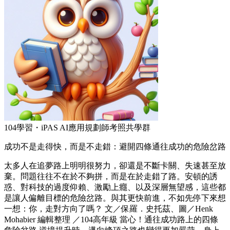
104學習・iPAS AI應用規劃師考照共學群
成功不是走得快，而是不走錯：避開四條通往成功的危險岔路
太多人在追夢路上明明很努力，卻還是不斷卡關、失速甚至放
棄。問題往往不在於不夠拼，而是在於走錯了路。安頓的誘
惑、對科技的過度仰賴、激勵上癮、以及深層無望感，這些都
是讓人偏離目標的危險岔路。與其更快前進，不如先停下來想
一想：你，走對方向了嗎？ 文／保羅．史托茲、圖／Henk
Mohabier 編輯整理 ／104高年級 當心！通往成功路上的四條