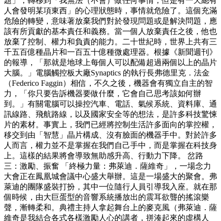
題」，轉移到「我無法（不會）做任何事情，但是有一天總有
人會發明某項東西」的心理狀態時，事情就危險了。這個充滿
危險的轉變，意味著放棄我們對於發現問題或是解決問題，應
該有所貢獻的基本責任和義務。當一個人放棄責任之後，他也
放棄了控制、權力和負責的能力。二十世紀時，世界上共有三
千五百億種晶片和一百五十億種微處理器。根據《新聞週刊》
的報導，「那就是地球上每個人可以配備超過兩個以上的晶片
大腦。」電腦觸控板大廠Synaptics 的執行長弗德里克．法金
（Federico Faggin）相信，不久之後，機器會有獨立自主的智
力，「你只要告訴機器要做什麼，它會自己思考該如何辦
到。」有關電腦可以操控汽車、電話、氣候系統、資料庫、通
訊線路、飛航路線，以及國家安全等的想法，是許多科技驚悚
片的素材。事實上，我們已經將控制生活許多面向的掌控權，
移交到由「智慧」晶片構成、沒有臉面的機器手中。對於許多
人而言，權力並不是掌握在我們自己手中，而是掌握在科技身
上。這樣的結果將會導致無助感升高、行動力下降。 岔路
三：激勵、振奮 「終極力量：弗萊迪．薩維奇」，一場念力
大會正在鳳凰城會議中心盛大舉辦。這是一場盛大的聚會。弗
萊迪的團隊盛裝打扮，其中一位隨行人員引導我入座。就在那
個時候，由大巨蛋型的音響系統播放出的震耳欲聾的搖滾樂
聲，漸轉柔和。典禮主持人拿起舞台上的麥克風（弗萊迪．薩
維奇是我結合各式各樣激勵人心的講者，拼湊起來的虛構人