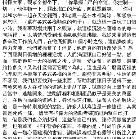
指揮大家，觀眾全都坐下。 「你掌握自己的命運。你控制一
切。」他停頓一下，露出潔白的牙齒，向觀眾微笑。 「你可
以和水牛一起在天空翱翔，和老鷹一起在水裡游泳，和鯊魚一
起怒吼。（還有各式各樣類似的句子）」就這樣一路玩了11個
小時。我看著現場共兩千名觀眾，就這樣沉浸在薩維奇的每一
句話裡，可以清楚感受到現場氣氛熱血沸騰。我從未見過這麼
多辛勤工作的人們，在徹底折騰11 個小時之後，還能夠如此
精力充沛。他們被振奮了！但是，他們真的有所改變嗎？ 為
了回應與日俱增的種種逆境，人們渴望讓自己好過一點。然
而，當挺過每一天的挑戰之後，這種「受振奮」的感覺，還能
維持多久？又為什麼需要它呢？為此，這也是為什麼書店裡的
心理勵志區擺滿了各式各樣的著作。趨勢非常明顯，生活的確
不容易。我們想要找到一些東西，幫助我們讓日子過得下去。
有愈來愈多人在登頂的道路上走岔了路，試圖從向上攀升的艱
苦當中，逃離開來。激勵課程和相關產品似乎是完美的萬靈
丹。在邁向高峰的道路上，尋求快速打氣、振奮人心的解決之
道，是一條特別危險的岔路。許多人以為這是一條捷徑，其實
卻是死路一條。 儘管有些偉大的激勵者確實能夠幫自己打
氣，但是我們也必須想到，這些幫自己打氣、讓你我振奮的課
程，也潛藏著一些不營養的東西。不幸的是，對於許多人而
言，這一類心靈雞湯的書籍、訓練課程或是心靈導引所注入的