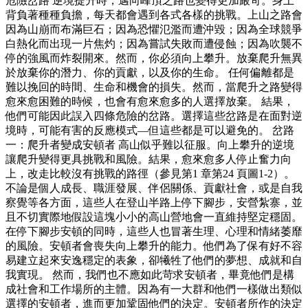
危險岔路 逆境提升時，邁向峰頂之路也變得更加嚴苛。身上
背負著種種負擔，每天都會遇到各式各樣的挑戰。上山之路會
因為山崩而布滿巨石；因為恐懼氾濫而遭沖毀；因為全球競爭
白熱化而出現一片焦灼；因為嘗試失敗而遭侵蝕；因為吹襲不
停的強風而炸裂開來。然而，你必須向上攀升。放棄爬升無異
於放棄你的潛力、你的貢獻，以及你的生命。 任何偏離都是
難以挽回的時間、生命和機會的損失。然而，當爬升之路變得
愈來愈困難的時候，也會有愈來愈多的人選擇放棄。 結果，
他們可能因此誤入四條危險的岔路。選擇這些岔路是在面對逆
境時，可能有害的反應模式—但這些都是可以避免的。 岔路
一：爬升者變成安頓者 高山似乎難以征服。向上攀升的逆境
讓爬升變得更具挑戰和風險。結果，愈來愈多人停止奮力向
上，改走比較沒有挑戰的路徑（參見第1 章第24 頁圖1-2）。
不論是個人成長、職涯發展、伴侶關係、貢獻社會，或是自我
察覺等各方面，這些人在登山半路上停下腳步，安營紮寨，並
且不切實際地假設這塊小小的高山營地會一直維持堅定穩固。
在停下腳步安頓的同時，這些人也冒著生理、心理和情緒萎靡
的風險。安頓者會喪失向上攀升的能力。他們為了保有好不容
易建立起來安逸穩定的表象，卻犧牲了他們的夢想、成就和自
我實現。 然而，我們也不應如此苛求安頓者，畢竟他們是構
成社會和工作場所的主體。因為有一大群和他們一樣做出類似
選擇的安頓者，進而更加鞏固他們的決定。安頓者所作的決定