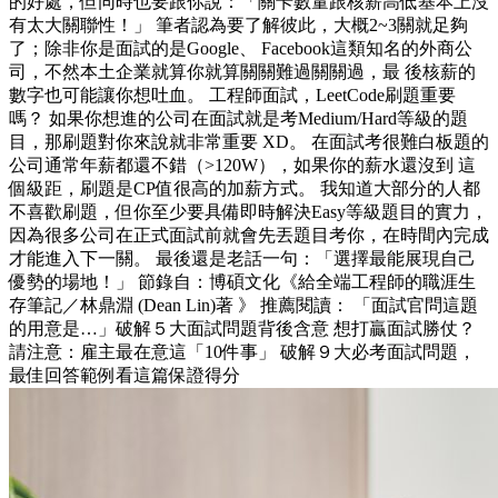
的好處，但同時也要跟你說：「關卡數量跟核薪高低基本上沒
有太大關聯性！」 筆者認為要了解彼此，大概2~3關就足夠
了；除非你是面試的是Google、 Facebook這類知名的外商公
司，不然本土企業就算你就算關關難過關關過，最 後核薪的
數字也可能讓你想吐血。 工程師面試，LeetCode刷題重要
嗎？ 如果你想進的公司在面試就是考Medium/Hard等級的題
目，那刷題對你來說就非常重要 XD。 在面試考很難白板題的
公司通常年薪都還不錯（>120W），如果你的薪水還沒到 這
個級距，刷題是CP值很高的加薪方式。 我知道大部分的人都
不喜歡刷題，但你至少要具備即時解決Easy等級題目的實力，
因為很多公司在正式面試前就會先丟題目考你，在時間內完成
才能進入下一關。 最後還是老話一句：「選擇最能展現自己
優勢的場地！」 節錄自：博碩文化《給全端工程師的職涯生
存筆記／林鼎淵 (Dean Lin)著 》 推薦閱讀： 「面試官問這題
的用意是…」破解５大面試問題背後含意 想打贏面試勝仗？
請注意：雇主最在意這「10件事」 破解９大必考面試問題，
最佳回答範例看這篇保證得分