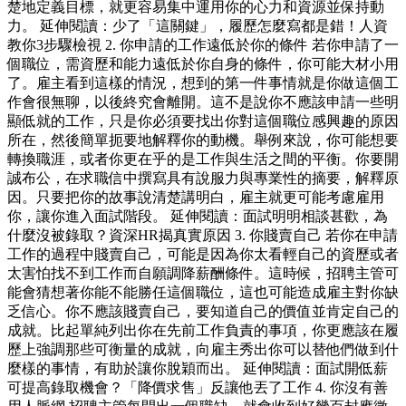
楚地定義目標，就更容易集中運用你的心力和資源並保持動
力。 延伸閱讀：少了「這關鍵」，履歷怎麼寫都是錯！人資
教你3步驟檢視 2. 你申請的工作遠低於你的條件 若你申請了一
個職位，需資歷和能力遠低於你自身的條件，你可能大材小用
了。雇主看到這樣的情況，想到的第一件事情就是你做這個工
作會很無聊，以後終究會離開。這不是說你不應該申請一些明
顯低就的工作，只是你必須要找出你對這個職位感興趣的原因
所在，然後簡單扼要地解釋你的動機。舉例來說，你可能想要
轉換職涯，或者你更在乎的是工作與生活之間的平衡。你要開
誠布公，在求職信中撰寫具有說服力與專業性的摘要，解釋原
因。只要把你的故事說清楚講明白，雇主就更可能考慮雇用
你，讓你進入面試階段。 延伸閱讀：面試明明相談甚歡，為
什麼沒被錄取？資深HR揭真實原因 3. 你賤賣自己 若你在申請
工作的過程中賤賣自己，可能是因為你太看輕自己的資歷或者
太害怕找不到工作而自願調降薪酬條件。這時候，招聘主管可
能會猜想著你能不能勝任這個職位，這也可能造成雇主對你缺
乏信心。你不應該賤賣自己，要知道自己的價值並肯定自己的
成就。比起單純列出你在先前工作負責的事項，你更應該在履
歷上強調那些可衡量的成就，向雇主秀出你可以替他們做到什
麼樣的事情，有助於讓你脫穎而出。 延伸閱讀：面試開低薪
可提高錄取機會？「降價求售」反讓他丟了工作 4. 你沒有善