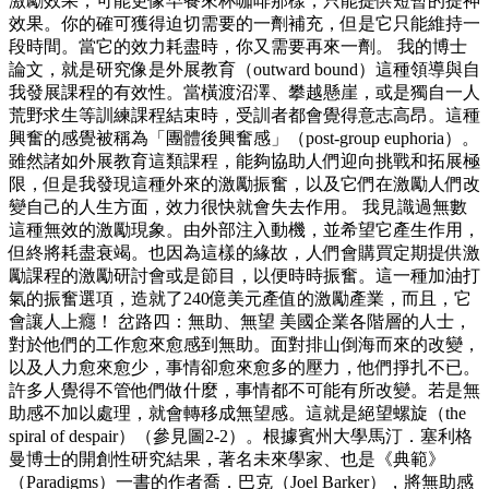
激勵效果，可能更像早餐來杯咖啡那樣，只能提供短暫的提神
效果。你的確可獲得迫切需要的一劑補充，但是它只能維持一
段時間。當它的效力耗盡時，你又需要再來一劑。 我的博士
論文，就是研究像是外展教育（outward bound）這種領導與自
我發展課程的有效性。當橫渡沼澤、攀越懸崖，或是獨自一人
荒野求生等訓練課程結束時，受訓者都會覺得意志高昂。這種
興奮的感覺被稱為「團體後興奮感」（post-group euphoria）。
雖然諸如外展教育這類課程，能夠協助人們迎向挑戰和拓展極
限，但是我發現這種外來的激勵振奮，以及它們在激勵人們改
變自己的人生方面，效力很快就會失去作用。 我見識過無數
這種無效的激勵現象。由外部注入動機，並希望它產生作用，
但終將耗盡衰竭。也因為這樣的緣故，人們會購買定期提供激
勵課程的激勵研討會或是節目，以便時時振奮。這一種加油打
氣的振奮選項，造就了240億美元產值的激勵產業，而且，它
會讓人上癮！ 岔路四：無助、無望 美國企業各階層的人士，
對於他們的工作愈來愈感到無助。面對排山倒海而來的改變，
以及人力愈來愈少，事情卻愈來愈多的壓力，他們掙扎不已。
許多人覺得不管他們做什麼，事情都不可能有所改變。若是無
助感不加以處理，就會轉移成無望感。這就是絕望螺旋（the
spiral of despair）（參見圖2-2）。根據賓州大學馬汀．塞利格
曼博士的開創性研究結果，著名未來學家、也是《典範》
（Paradigms）一書的作者喬．巴克（Joel Barker），將無助感