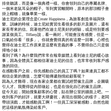
排坐聽講，而是像一個典禮一樣。你會領到自己的專屬名牌、
一個米老鼠耳朵的帽子。等到實習離開時，原本的那頂帽子會
掛上帽穗，就像畢業一樣。
迪士尼的企業理念是Create Happiness，為旅客創造幸福與快
樂。訓練的時候，迪士尼給實習生看很多的影片及圖片，還有
家長寄來的信。寫著他們在迪士尼美好的經驗，或是特別要感
謝某個員工。Tiffany說，看一兩封，可能會沒有感覺，但是一
口氣給你看「很多」。你就會覺得真的有這麼一回事。心裡也
覺得在迪士尼工作原來是這麼有意義的事，不覺得自己只是個
掃地小妹！
看到了嗎？為什麼我們常常在報章媒體上看到迪士尼的暖心故
事，因為全體員工都相信著迪士尼的信念，也常常收到客戶感
激的回信。
在感動客戶之前，你先感動自己的員工了嗎？如果連員工都不
相信企業的價值，怎麼可能傳遞熱情給顧客呢？
因為人才難尋，現在各家企業都在嘗試經營僱主品牌，企圖吸
引人才。我覺得從內部做起，也是在強化自己的僱主品牌。
從今天起，開始搜集顧客的心聲，貼在辦公室的牆面上吧。一
收到客戶的好評，就要大肆慶祝，表現出很開心的樣子，老闆
帶頭演戲，才能感動員工啊！一但員工深深被感動，自然也能
把這樣的氣氛傳染給客戶。