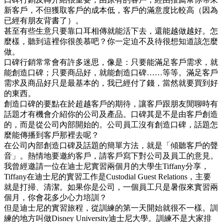
新客戶，不但獲取客戶的成本低，客戶的滿意度比較高（因為
已經有朋友背書了）。
甚至有些生意只要靠口耳相傳就能活下去，還能越做越好。怎
麼樣，聽到這裡你很羨慕吧？你一定迫不及待很想知道該怎麼
做。
口碑行銷常常會有許多迷思，像是：只要能滿足客戶需求，就
能創造口碑；只要商品好，就能創造口碑……等等。滿足客戶
需求及商品好只是最基本的，我已經付了錢，當然就要買到好
的東西。
創造口碑的要點在於超越客戶的期待，讓客戶跟朋友閒聊時有
話題才有機會介紹你的公司及產品。口碑其是不是由客戶創造
的，而是從公司內部開始的。公司員工沒有創造口碑，話題怎
麼能傳播到客戶那裡去呢？
在公司內部創造口碑及話題的簡單方法，就是「傾聽客戶的聲
音」。熱情地要邀約客戶，請客戶寫下對公司及員工的意見。
我曾經邀請一位在迪士尼實習兩個月的大學生Tiffany分享，
Tiffany在迪士尼的實習工作是Custodial Guest Relations，主要
就是打掃、清潔。如果你是公司，一個員工只是暑假來實習兩
個月，你會花多少心力培訓？
但是迪士尼的實習旅程，從訓練的第一天開始就很不一樣。訓
練的地方叫做Disney University迪士尼大學。訓練不是大家排