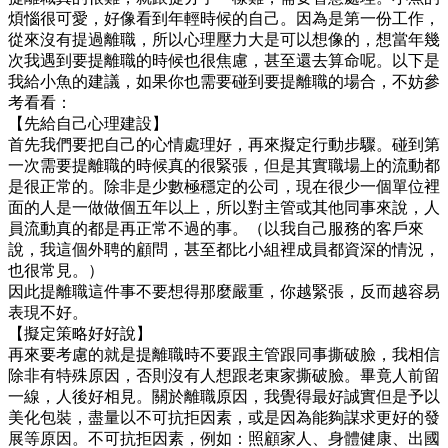
煩惱很可愛，好像看到年輕時候的自己。因為是第一份工作，
從來沒有提過離職，所以心理壓力大是可以想像的，想當年幾
次我遇到要提離職的時候也很焦慮，甚至還去算命呢。以下是
我給小魚的建議，如果你也需要碰到要提離職的場合，不妨參
考看看：
【先給自己心理建設】
首先我們要把自己的心情處理好，再來擬定行動步驟。碰到第
一次需要提離職的時候真的很緊張，但是其實職場上的流動都
是很正常的。除非是少數極穩定的公司，現在很少一個單位裡
面的人是一做做個五年以上，所以對主管或其他同事來說，人
員流動真的都是再正常不過的事。（以我自己服務的客戶來
說，我這個外聘的顧問，甚至都比小組裡成員都資深的情況，
也很常見。）
因此提離職這件事不要想得那麼嚴重，你越緊張，反而越容易
表現不好。
【擬定策略好好說】
再來要考慮的就是提離職時不要跟主管跟同事撕破臉，我相信
除非有特殊原因，否則沒有人想跟老東家撕破臉。畢竟人前留
一線，人後好相見。關於離職原因，我覺得最好誠實但是予以
美化包裝，盡量以不可抗拒因素，或是因為能夠謀求更好的發
展等原因。不可抗拒因素，例如：照顧家人、身體健康、出國