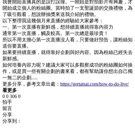
我會開始直播真的是誤打誤撞。一開始是對拍影片有興趣，才
開始成立個人的粉絲團。當時拍了一支聖誕節的交換禮物，為
了吸引觀看，想說辦抽獎來送我介紹的禮物。
以下整理我這幾個月來直播的經驗給大家參考：
一、第一次直播有新鮮感，想持續直播就得靠內容力
通常第一次直播，觸及較高。第一次總是最珍貴！
所以不用太擔心第一次直播沒人看，只要做好預告，讓粉絲知
道你要直播。
如果要持續直播，就得靠好企劃與好內容。因為粉絲已經失去
新鮮感。
如何培養內容力呢？建議大家可以多觀察成功的粉絲團如何操
作，或是買一些有關企劃的書來看，都有幫助讓你想出自己獨
一無二的企劃.....
更多分享，參考文章出處：
https://gretatsai.com/how-to-do-live/
看更多
0
0
306
0
拍手
留言
分享
分享到：