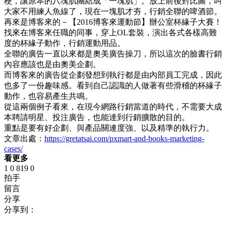
梗，讓原本的八塊肌團結成「一塊肌」。放上前後對比圖，叫
大家不用練人魚線了，現在一塊肌才夯，行銷全聯的啤酒節。
再來是博客來的－【2016博客來運動節】辦公室杯緣子大賽！
找來在博客來任職的同事，穿上OL套裝，演出各式各樣高難
度的杯緣子動作，行銷運動用品。
全聯的廣告一直以來都是奧美廣告操刀，所以這次的臉書行銷
內容應該也是由奧美企劃。
而博客來的廣告從企劃發想到執行都是由內部員工完成，因此
也多了一份趣味感。看到自己認識的人做著有些滑稽的杯緣子
動作，也容易產生共鳴。
從這兩個例子看來，在現今網路行銷當道的時代，不需要大成
本聘請明星、投注廣告，也能達到行銷擴散的目的。
重點是要有好企劃、與產品關連度強、以及精準的執行力。
文章出處：
https://gretatsai.com/pxmart-and-books-marketing-
cases/
看更多
1
0
819
0
拍手
留言
分享
分享到：