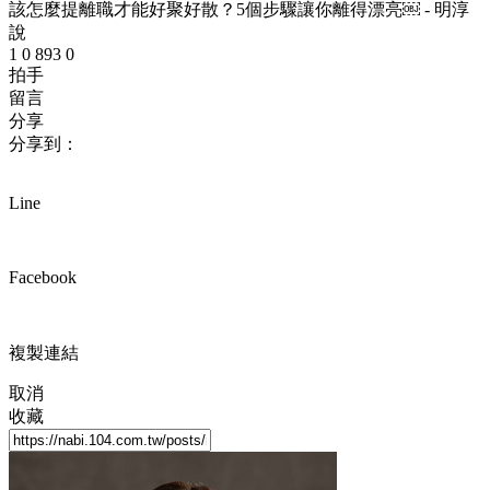
該怎麼提離職才能好聚好散？5個步驟讓你離得漂亮￼ - 明淳
說
1
0
893
0
拍手
留言
分享
分享到：
Line
Facebook
複製連結
取消
收藏