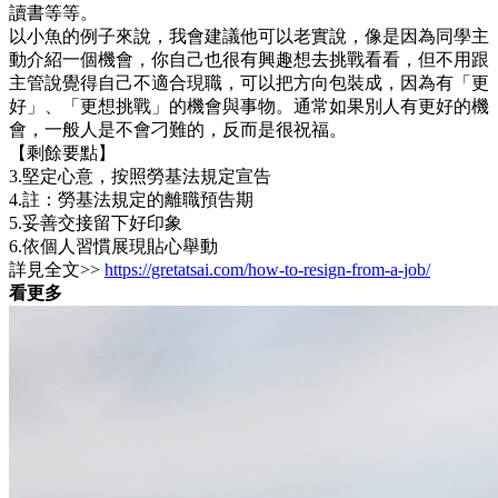
讀書等等。
以小魚的例子來說，我會建議他可以老實說，像是因為同學主
動介紹一個機會，你自己也很有興趣想去挑戰看看，但不用跟
主管說覺得自己不適合現職，可以把方向包裝成，因為有「更
好」、「更想挑戰」的機會與事物。通常如果別人有更好的機
會，一般人是不會刁難的，反而是很祝福。
【剩餘要點】
3.堅定心意，按照勞基法規定宣告
4.註：勞基法規定的離職預告期
5.妥善交接留下好印象
6.依個人習慣展現貼心舉動
詳見全文>>
https://gretatsai.com/how-to-resign-from-a-job/
看更多