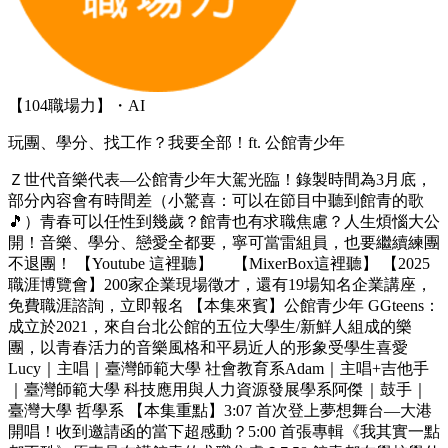
【104職場力】・AI
玩團、學分、找工作？我要全部！ft. 公館青少年
Ｚ世代音樂代表—公館青少年大駕光臨！錄製時間為3月底，
部分內容會有時間差（小驚喜：可以在節目中聽到館青的歌
🎵）青春可以任性到幾歲？館青也有求職焦慮？人生煩惱大公
開！音樂、學分、戀愛全都要，寧可當雷組員，也要繼續練團
不退團！ 【Youtube 這裡聽】 【MixerBox這裡聽】 【2025
職涯博覽會】200家企業現場徵才，還有19場知名企業講座，
免費職涯諮詢，立即報名 【本集來賓】公館青少年 GGteens：
成立於2021，來自台北公館的五位大學生/新鮮人組成的樂
團，以青春活力的音樂風格和平易近人的形象受學生喜愛
Lucy｜主唱｜臺灣師範大學 社會教育系Adam｜主唱+吉他手
｜臺灣師範大學 科技應用與人力資源發展學系阿傑｜鼓手｜
臺灣大學 哲學系 【本集重點】3:07 首次登上夢想舞台—大港
開唱！收到邀請函的當下超感動？5:00 首張專輯《我其實一點