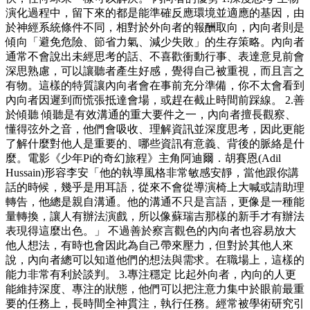
演化過程中，留下來的都是能準確反應環境並適應的基因，由
於神經系統條件不同，相對於外向者的報酬取向，內向者則是
傾向「避免危險、節省力氣、減少失敗」的生存策略。內向者
通常不會說出未經思考的話、不喜歡衝動行事、表達意見前會
深思熟慮，可以讓聽者產生好感，覺得自己被重視，而且言之
有物。這樣的特質讓內向者會在事前充分準備，你不太會看到
內向者因遲到而慌張抵達會場，或趕在截止時間前踩線。 2.善
於傾聽 傾聽是有效溝通的重大要件之一，內向者擅長觀察、
懂得弦外之音，他們會吸收、理解資訊並深度思考，因此更能
了解什麼對他人是重要的、哪些資訊有意義、背後的脈絡是什
麼。電影《少年Pi的奇幻旅程》主角阿迪爾．胡賽恩(Adil
Hussain)形容李安「他的執導風格非常敏感安靜，當他跟你講
話的時候，幾乎是用耳語，從來不會從導演椅上大喊或請助理
轉告，他總是親自溝通。他的溝通不只是言語，更像是一種能
量轉換，讓人有辦法演戲，所以像蘇瑞吉那樣的新手才有辦法
表現得這麼出色。」 不過善於察言觀色的內向者也容易放大
他人想法，有時也會因此為自己帶來壓力，但對於其他人來
說，內向者總可以知道他們的想法與需求。在職場上，這樣的
能力非常有利於談判。 3.專注穩定 比起外向者，內向的人更
能維持深度、專注的狀態，他們可以把注意力集中於眼前最重
要的任務上，長時間全神貫注，執行任務。經常被學術研究引