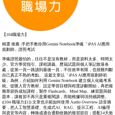
【104職場力】
精選
推薦 :手把手教你用Gemini Notebook準備「iPAS AI應用
規劃師」證照考試
準備證照最怕的，往往不是沒有教材，而是資料太多、時間太
少。官方學習指引、課程講義、歷屆試題與個人筆記散落各
處，從第一頁一路讀到最後一頁，不但效率有限，也很難判斷
自己真正不熟的考點。 這篇文章以「iPAS AI應用規劃師初
級」為例，介紹如何利用 Gemini Notebook 建立個人化備考系
統。從匯入官方教材、設定學習目標與程度診斷開始，再把複
雜章節拆成短課程，製作 Flashcards、Mind Map、練習題與錯
題本，讓複習不再只是重複閱讀，而能根據弱項持續調整。
([104 職場力][1]) 文章也示範如何使用 Audio Overview 語音摘
要，把人工智慧基礎、生成式AI、RAG、提示工程、AI倫理
與資安等內容，轉換成適合通勤收聽的複習節目；搭配14天衝