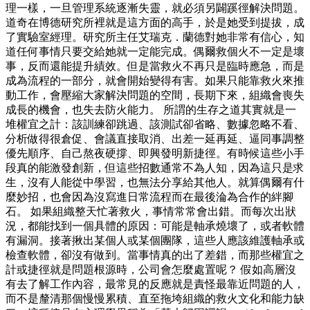
理一樣，一旦管理系統逐漸失靈，就必須另闢蹊徑解決問題。
道奇在博德研究所裡就是這方面的高手，於是她受到提拔，成
了實驗室經理。研究所主任艾瑞克．蘭德對她非常有信心，知
道任何事情只要交給她就一定能完成。偶爾救個火不一定是壞
事，反而還能提升績效。但是當救火不再只是臨時應急，而是
成為流程的一部分，就會開始變得有害。如果只能靠救火來推
動工作，會壓縮大家解決問題的空間，長期下來，組織會喪失
成長的機會，也失去防火能力。 所謂的生存之道其實就是一
堆權宜之計：該訓練卻跳過、該測試卻省略、數據忽略不看、
分析做得很倉促、會議直接取消、出差一延再延、逼同事調整
優先順序、自己熬夜硬撐、即興發明新捷徑。有時候這些小手
段真的能激發創新，但這些招數通常不為人知，因為這只是求
生，沒有人能從中學習，也無法分享給其他人。就算偶爾有什
麼妙招，也會因為沒寫進日常流程而在最後淪為合作的絆腳
石。 如果組織整天忙著救火，事情常常會出錯。而每次出狀
況，都能找到一個具體的原因：可能是軸承燒壞了，或者軟體
有漏洞。接著揪出某個人或某個團隊，這些人應該維護軸承或
檢查軟體，卻沒有做到。當事情真的出了差錯，而那些權宜之
計或捷徑就是問題根源時，公司會怎麼處置呢？ 假如高層沒
有去了解工作內容，最常見的反應就是責怪最靠近問題的人，
而不是釐清那個慢慢累積、直至拖垮組織的救火文化和能力缺