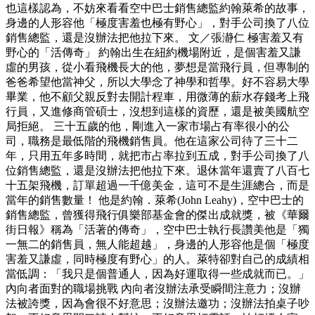
也這樣認為，不妨來看看空中巴士銷售總監約翰萊希的故事，
身邊的人形容他「極度害羞也極有野心」，對手公司換了八位
銷售總監，還是沒辦法把他拉下來。 文／張瀞仁 極害羞又有
野心的「活傳奇」 約翰出生在紐約機場附近，是個害羞又謙
虛的男孩，從小看飛機長大的他，夢想是當飛行員，但專制的
爸爸希望他當神父，所以大學念了神學和哲學。好不容易大學
畢業，他不顧父親反對去開計程車，用微薄的薪水存錢考上飛
行員，又進修商管碩士，沒想到這樣的資歷，還是被美國航空
局拒絕。 三十五歲的他，剛進入一家市場占有率很小的公
司，職務是最低階的飛機銷售員。他在這家公司待了三十二
年，只用五年多時間，就把市占率拉到五成，對手公司換了八
位銷售總監，還是沒辦法把他拉下來。退休當年還賣了八百七
十五架飛機，訂單超過一千億美金，這可不是生涯總合，而是
當年的銷售數量！ 他是約翰．萊希(John Leahy)，空中巴士的
銷售總監，曾獲得飛行俱樂部基金會的傑出成就獎，被《華爾
街日報》稱為「活著的傳奇」，空中巴士執行長讚美他是「獨
一無二的銷售員，無人能超越」，身邊的人形容他是個「極度
害羞又謙虛，同時極度有野心」的人。萊特卻對自己的成績相
當低調：「我只是個普通人，因為好運取得一些成就而已。」
內向者面對的職場挑戰 內向者沒辦法承受瞬間注意力；沒辦
法被誇獎，因為會很不好意思；沒辦法邀功；沒辦法拍桌子吵