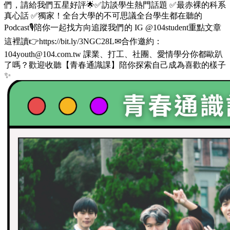
們，請給我們五星好評🌟✅訪談學生熱門話題 ✅最赤裸的科系
真心話 ✅獨家！全台大學的不可思議全台學生都在聽的
Podcast🎙️陪你一起找方向追蹤我們的 IG @104student重點文章
這裡讀👉https://bit.ly/3NGC28L✉合作邀約：
104youth@104.com.tw 課業、打工、社團、愛情學分你都歐趴
了嗎？歡迎收聽【青春通識課】陪你探索自己成為喜歡的樣子
✨