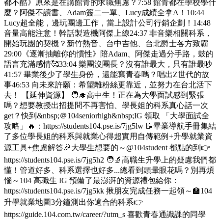
都不酷》原來是在講館青的求職焦慮？7:58 館青都在學校學什
麼？阿傑不讀書、Adam簽二一單、Lucy成績全拿A！10:44
Lucy超全能，邊玩團邊工作，當上設計公司行銷企劃！14:48
音量高能注意！幹話製造機阿傑上線24:37 非音樂相關科系，
開始玩團的契機？新竹熱音、台中吉他、台北爵士各方致霸
29:00《逐漸抽離你的慣性》陪Adam、阿傑走過分手路，鼓的
語言充滿感情🥰33:04 樂團沒團長？沒有誰最大，只有誰最吵
41:57 畢業後少了學生身份，還能寫青春嗎？唱出Z世代的故
事46:53 向未來許願：希望離粉絲更靠近，並努力在台北活下
去！ 【延伸資源】 🧑‍🎓高中生！正在為大學面試感到緊張
嗎？想要教授出招提問不再害怕、學長姐的科系真心話一次
get？快到&nbsp;＠104seniorhigh&nbsp;IG 領取 「大學面試全
攻略」🔥：https://students104.pse.is/7jg5lw 📝畢業導航手冊集結
了多位學長姐的科系與就業心得超實用自傳範例+升學就業資
源工具+焦慮解答🎉大學生想要的～@104student 都點的到👉
https://students104.pse.is/7jg5h2 🧑‍🔬高職生升學上的疑慮我們都
懂！管道好多、科系選擇也好多...總看到頭暈眼花嗎？別再煩
惱～104 高職生 IG 預備了最澎湃的資源禮包給你：
https://students104.pse.is/7jg5kk 揪朋友完成任務一起領～🏫104
升學就業地圖3分鐘測出你適合的科系👉
https://guide.104.com.tw/career/?utm_s 喜歡青春通識課的同學