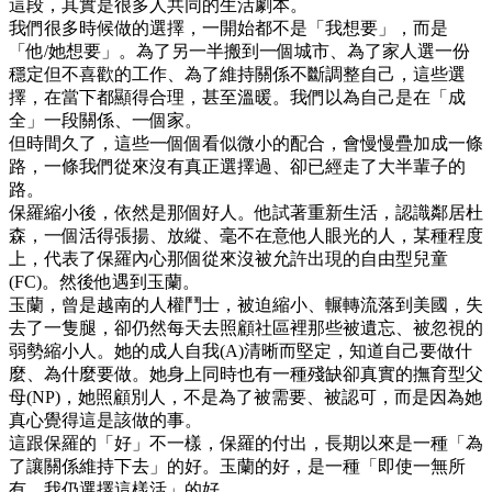
這段，其實是很多人共同的生活劇本。
我們很多時候做的選擇，一開始都不是「我想要」，而是
「他/她想要」。為了另一半搬到一個城市、為了家人選一份
穩定但不喜歡的工作、為了維持關係不斷調整自己，這些選
擇，在當下都顯得合理，甚至溫暖。我們以為自己是在「成
全」一段關係、一個家。
但時間久了，這些一個個看似微小的配合，會慢慢疊加成一條
路，一條我們從來沒有真正選擇過、卻已經走了大半輩子的
路。
保羅縮小後，依然是那個好人。他試著重新生活，認識鄰居杜
森，一個活得張揚、放縱、毫不在意他人眼光的人，某種程度
上，代表了保羅內心那個從來沒被允許出現的自由型兒童
(FC)。然後他遇到玉蘭。
玉蘭，曾是越南的人權鬥士，被迫縮小、輾轉流落到美國，失
去了一隻腿，卻仍然每天去照顧社區裡那些被遺忘、被忽視的
弱勢縮小人。她的成人自我(A)清晰而堅定，知道自己要做什
麼、為什麼要做。她身上同時也有一種殘缺卻真實的撫育型父
母(NP)，她照顧別人，不是為了被需要、被認可，而是因為她
真心覺得這是該做的事。
這跟保羅的「好」不一樣，保羅的付出，長期以來是一種「為
了讓關係維持下去」的好。玉蘭的好，是一種「即使一無所
有，我仍選擇這樣活」的好。