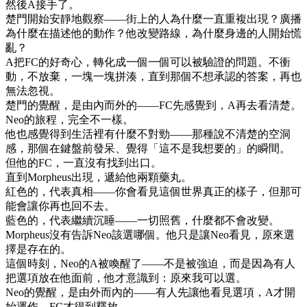
然後A接手了。
楚門開始安靜地觀察——街上的人為什麼一直重複出現？廣播
為什麼在描述他的動作？他改變路線，為什麼身邊的人開始慌
亂？
A把FC的好奇心，轉化成一個一個可以被驗證的問題。不衝
動，不放棄，一塊一塊拼湊，直到那個不想承認的答案，再也
無法忽視。
楚門的覺醒，是由內而外的——FC先感覺到，A再去看清楚。
Neo的旅程，完全不一樣。
他也感覺得到生活裡有什麼不對勁——那種說不清楚的空洞
感，那個在鍵盤前發呆、覺得「這不是我想要的」的瞬間。
但他的FC，一直沒有找到出口。
直到Morpheus出現，遞給他兩顆藥丸。
紅色的，代表真相——你會看見這個世界真正的樣子，但那可
能會讓你再也回不去。
藍色的，代表繼續沉睡——一切照舊，什麼都不會改變。
Morpheus沒有告訴Neo該選哪個。他只是讓Neo看見，原來選
擇是存在的。
這個時刻，Neo的A被喚醒了——不是被強迫，而是因為有人
把選項放在他面前，他才意識到：原來我可以選。
Neo的覺醒，是由外而內的——有人先讓他看見選項，A才開
始運作，FC才得到釋放。