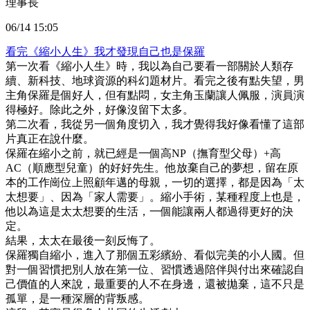
理事長
06/14 15:05
看完《縮小人生》我才發現自己也是保羅
第一次看《縮小人生》時，我以為自己要看一部關於人類存
續、新科技、地球資源的科幻題材片。看完之後有點失望，男
主角保羅是個好人，但有點悶，女主角玉蘭讓人佩服，演員演
得極好。除此之外，好像沒留下太多。
第二次看，我從另一個角度切入，我才覺得我好像看懂了這部
片真正在說什麼。
保羅在縮小之前，就已經是一個高NP（撫育型父母）+高
AC（順應型兒童）的好好先生。他放棄自己的夢想，留在原
本的工作崗位上照顧年邁的母親，一切的選擇，都是因為「太
太想要」、因為「家人需要」。縮小手術，某種程度上也是，
他以為這是太太想要的生活，一個能讓兩人都過得更好的決
定。
結果，太太在最後一刻反悔了。
保羅獨自縮小，進入了那個五彩繽紛、看似完美的小人國。但
對一個習慣把別人放在第一位、習慣透過陪伴與付出來確認自
己價值的人來說，最重要的人不在身邊，還被拋棄，這不只是
孤單，是一種深層的背叛感。