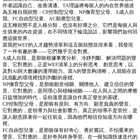
作者認識自己、改善溝通。TA理論將每個人的內在世界描述
為五種自我狀態：CP控制型父母、NP撫育型父母、A成人自
我、FC自由型兒童、AC順應型兒童。
這五種狀態不是人格分類，也沒有好壞之分。它們是每個人與
生俱來的內在資源，在不同情境下輪流說話，影響我們如何回
應這個世界。
當我把WEF的人才趨勢清單和這五個狀態並排來看，我發現
了一件有趣的事——它們幾乎完全對應。
A成人自我，是那個根據事實分析、冷靜判斷、解決問題的聲
音。它對應的，正是WEF清單上的分析思考、創意思考，以
及對AI與大數據的運用能力。當A的聲音夠清晰，人就能在資
訊混亂的環境裡找到判斷的座標。
NP撫育型父母，是那個願意傾聽、關懷他人、建立信任的聲
音。它對應的，是同理心與積極傾聽——在人與人之間的摩擦
日益增加的時代，這份溫度是讓合作真正發生的基礎。
CP控制型父母，是那個有原則、有方向、願意負責的聲音。
它對應的，是領導力與社會影響力。真正的領導不是管控，是
讓人願意跟著你一起往前走，因為他們相信你知道方向在哪
裡。
FC自由型兒童，是那個保有好奇心、勇於嘗試、不怕重來的
聲音。它對應的，是好奇與終身學習。在一個知識快速迭代的