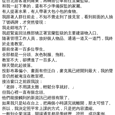
從台北搭客運到羅東，再轉搭公車前往宜蘭監獄。
和我一起下車的，還有不少準備探監的家屬。
有人提著水果，有人帶著大包小包的食物。
我跟著人群往前走，不知不覺走到了接見室，看到前面的人抽
了號碼牌，才突然發現：
我走錯地方了。
我趕緊返回法務部矯正署宜蘭監獄的主要建築物入口。
隨著管理工作人員，放好個人物品、通過一道又一道門，我終
於走進教室。
眼前坐著一百多位學生。
全部都是一分頭、灰色制服、拖鞋。
教室不大，卻擠進了一百多人。
聊天聲此起彼落。
投影布幕偏小、畫面有些泛白，麥克風已經開到最大，我的聲
音仍然被淹沒在教室裡。
接洽窗口之前跟我說：
「老師，不用講太難，輕鬆分享就好。」
但我心裡一直有個念頭。
他們能接觸到的新資訊已經很有限了。
如果我只是站在台上，把兩個小時講完就離開，那太可惜了。
所以，我決定照平常上課的方式，只是把內容濃縮。
一般到企業演講，開場通常都是學經歷、證照、成功案例。