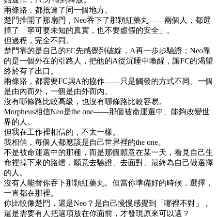
兩條路，都抵達了同一個地方。
楚門推開了那扇門，Neo吞下了那顆紅藥丸——兩個人，都選
擇了「寧可要未知的真實，也不要虛假的安全」。
但過程，完全不同。
楚門靠的是自己的FC先感覺到破綻，A再一步步驗證；Neo靠
的是一個外在的引路人，把他的A從沉睡中喚醒，讓FC的渴望
終於有了出口。
兩條路，都需要FC與A的協作——只是觸發的方式不同。一個
是由內而外，一個是由外而內。
沒有哪條路比較高級，也沒有哪條路比較容易。
Morpheus相信Neo是the one——那個被命運選中、能夠改變世
界的人。
但我在工作裡相信的，不太一樣。
我相信，每個人都應該是自己世界裡的the one。
不是被命運選中的那種，而是那個願意在某一天，看見自己生
命裡掉下來的路燈，願意去驗證、去面對、最終為自己做選擇
的人。
沒有人能替你吞下那顆紅藥丸。但當你準備好的時候，選擇，
一直都在那裡。
你比較像楚門，還是Neo？是自己慢慢感覺到「哪裡不對」，
還是需要有人把選項放在你面前，才發現原來可以選？