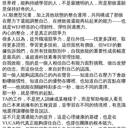
世界裡，能夠持續學習的人，不是最聰明的人，而是那個還願
意保持好奇的人。
AC順應型兒童，加上其他狀態的整合運用，共同構成了那個
在壓力下還能調整自己、在挫敗後還能再站起來的能力——也
就是WEF榜首的心理韌性、彈性與適應力。
內心的整合，才是真正的競爭力
很多人以為，提升職場競爭力，是往外找——找更多課程、取
得更多證照、學習更多技術。這些當然有價值。但WEF的數
據告訴我們，在所有技能類別中，自我效能的重要性成長幅度
是最高的，遠超過科技素養與管理技能。
自我效能，指的是一個人相信自己有能力面對挑戰、做出改變
的信念。而這份信念，來自於對自己的認識。
當一個人能夠認識自己的內在聲音——知道自己在壓力下會啟
動哪個慣性、知道自己的優勢在哪裡、也知道自己的盲點在哪
裡——他就能在關鍵時刻多出一秒，做出不同的選擇。
那一秒，就是彈性的起點。
TA的工作，不是把人訓練成某種樣子，而是幫助每個人看見
自己本來就擁有的五種資源，並學習在不同的情境裡，有意識
地選擇讓哪個聲音說話。
這不只是溝通能力的提升，這是心理健康的基礎，也是在
VUCA時代真正能夠撐住自己、也撐住團隊的根本能力。