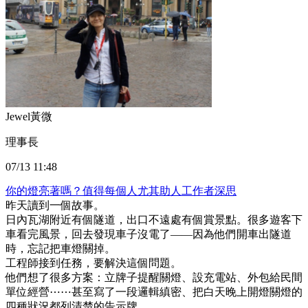
Jewel黃微
理事長
07/13 11:48
你的燈亮著嗎？值得每個人尤其助人工作者深思
昨天讀到一個故事。
日內瓦湖附近有個隧道，出口不遠處有個賞景點。很多遊客下
車看完風景，回去發現車子沒電了——因為他們開車出隧道
時，忘記把車燈關掉。
工程師接到任務，要解決這個問題。
他們想了很多方案：立牌子提醒關燈、設充電站、外包給民間
單位經營⋯⋯甚至寫了一段邏輯縝密、把白天晚上開燈關燈的
四種狀況都列清楚的告示牌。