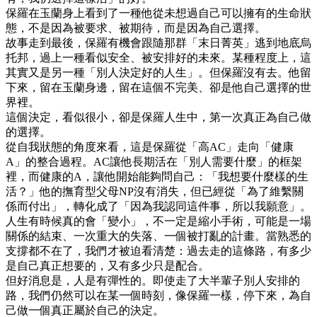
保羅在玉蘭身上看到了一種他從未想過自己可以擁有的生命狀
態，不是因為被要求、被期待，而是因為自己選擇。
故事走到最後，保羅有機會跟隨那群「末日菁英」逃到地底烏
托邦，過上一種看似安全、被安排好的未來。某種程度上，這
其實又是另一種「別人決定好的人生」。但保羅沒有去。他留
下來，留在玉蘭身邊，留在這個不完美、卻是他自己選擇的世
界裡。
這個決定，看似很小，卻是保羅人生中，第一次真正為自己做
的選擇。
從自我狀態的角度來看，這是保羅從「高AC」走向「健康
A」的整合過程。AC讓他長期活在「別人需要什麼」的框架
裡，而健康的A，讓他開始能夠問自己：「我想要什麼樣的生
活？」他的撫育型父母NP沒有消失，但已經從「為了維繫關
係而付出」，轉化成了「因為我認同這件事，所以我願意」。
人生有時候真的會「變小」，不一定是縮小手術，可能是一場
關係的結束、一次重大的失落、一個被打亂的計畫。當熟悉的
支撐都不在了，我們才被迫看清楚：過去走的這條路，有多少
是自己真正想要的，又有多少只是配合。
但好消息是，人是有彈性的。即使走了大半輩子別人安排的
路，我們仍然可以在某一個時刻，像保羅一樣，停下來，為自
己做一個真正屬於自己的決定。