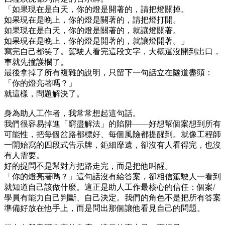
「如果現在是白天，你的燈是開著的，請把燈關掉。
如果現在是晚上，你的燈是關著的，請把燈打開。
如果現在是白天，你的燈是關著的，就讓燈關著。
如果現在是晚上，你的燈是開著的，就讓燈開著。」
寫完自己都笑了。駕駛人看完這段文字，大概還沒開到出口，
車就先撞護欄了。
最後拿掉了所有複雜的說明，只留下一句話立在隧道盡頭：
「你的燈亮著嗎？」
就這樣，問題解決了。
身為助人工作者，我常常想起這句話。
我們很容易掉進「窮盡解法」的陷阱——好想幫個案想到所有
可能性，把每個岔路都標好、每個風險都提醒到。就像工程師
一開始寫的四段式告示牌，鉅細靡遺，卻沒有人看得完，也沒
有人需要。
好的提問不是幫對方把路走完，而是把他叫醒。
「你的燈亮著嗎？」這句話沒有給答案，卻相信駕駛人一看到
就知道自己該做什麼。這正是助人工作最核心的信任：個案/
學員有能力自己判斷、自己決定。我們的角色不是把所有答案
準備好放在他手上，而是問出那個讓他看見自己的問題。