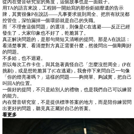
從內在聲音研究室的角度，這個故事也是一面鏡子。
用TA的語言來說，工程師一開始寫的那份鉅細靡遺的告示
牌，其實很像P在說話——凡事要求規則周全、把所有狀況都
控管住，深怕漏掉一個環節就是自己的失職。
而「不理會這個問題」的選項，則像是C在逃避——反正已經
發生了，大家印象也不好了，乾脆算了。
真正解決問題的，是那句簡短又清晰的提問。那是A在說話：
看清楚事實、看清楚對方真正需要什麼，然後問出一個剛剛好
的問題。
不多給，也不迴避。
所以每次工作卡住，與其急著責怪自己「怎麼沒想周全」(P在
挑剔)，或是想乾脆算了(C在逃避)，我會停下來問自己一句像
「你的燈亮著嗎？」這樣的問題——夠簡單、夠誠實，把自己
叫回A的位置。
一個好的提問，不只是給別人的禮物，也是我們自己可以練習
的能力。
內在聲音研究室，不是提供標準答案的地方，而是陪你練習問
出更好的問題，聽見真正屬於自己的答案。
看更多