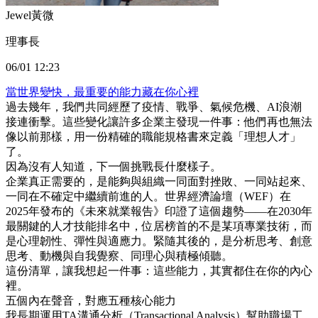
Jewel黃微
理事長
06/01 12:23
當世界變快，最重要的能力藏在你心裡
過去幾年，我們共同經歷了疫情、戰爭、氣候危機、AI浪潮
接連衝擊。這些變化讓許多企業主發現一件事：他們再也無法
像以前那樣，用一份精確的職能規格書來定義「理想人才」
了。
因為沒有人知道，下一個挑戰長什麼樣子。
企業真正需要的，是能夠與組織一同面對挫敗、一同站起來、
一同在不確定中繼續前進的人。世界經濟論壇（WEF）在
2025年發布的《未來就業報告》印證了這個趨勢——在2030年
最關鍵的人才技能排名中，位居榜首的不是某項專業技術，而
是心理韌性、彈性與適應力。緊隨其後的，是分析思考、創意
思考、動機與自我覺察、同理心與積極傾聽。
這份清單，讓我想起一件事：這些能力，其實都住在你的內心
裡。
五個內在聲音，對應五種核心能力
我長期運用TA溝通分析（Transactional Analysis）幫助職場工