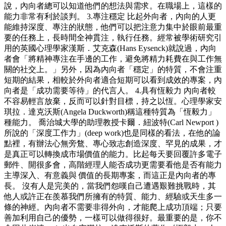
說，內向者總可以知道他們的想法與需求。在職場上，這樣的
能力非常有利於談判。 3.專注穩定 比起外向者，內向的人更
能維持深度、專注的狀態，他們可以把注意力集中於眼前最重
要的任務上，長時間全神貫注，執行任務。經常被學術研究引
用的英國心理學家漢斯．艾克森(Hans Eysenck)就說過，內向
者會「將精神專注在手邊的工作，避免將精力耗費在與工作無
關的社交上。」另外，因為內向者「穩定」的特質，不會注重
短期的結果，相較於外向者適合短期可以看到成效的專案，內
向者是「成功需要等待」的代言人。 4.具有恆毅力 內向者較
不容易輕言放棄，反而可以針對目標，持之以恆。心理學家安
琪拉．達克沃斯(Angela Duckworth)稱這種特質為「恆毅力」
種能力。 喬治城大學的助理教授卡爾．紐波特(Carl Newport )
所說的「深度工作力」(deep work)也是同樣的看法，在他的論
點裡，有辦法心無旁鶩、專心致志創造深度、罕見的成果，才
是真正可以轉換成市場價值的能力。比起每天要回覆許多電子
郵件、開很多會，高階經理人能否成功更需要看他是否有能力
主導深入、有意義與 價值的長期專案，而這正是內向者的專
長。 沒有人是完美的，當我們怨嘆自己遭遇艱難挑戰時，其
他人或許正在羨慕我們所擁有的特質、能力、經驗或天生多一
條的神經。內向者不需要非得外向，才能爬上成功頂端；只要
善加利用自己的優勢，一樣可以做得很好。最重要的是，你不