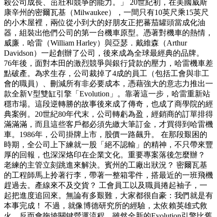
殺公司成長、茁壯和競爭的能力。」 20世紀初，在美國威斯
康辛州的密爾瓦基（Milwaukee），一間只有10英尺乘15英尺
的小木屋裡，兩位從小到大的好朋友正把蕃茄罐頭當成化油
器，組裝出他們公司的第一台機車原型。憑著對機車的熱情，
威廉．哈雷（William Harley）與亞瑟．戴維森（Arthur
Davidson）一起創辦了公司，後來成為全球最經典的品牌。
76年後，面對本田的激烈競爭與銀行貸款的壓力，哈雷機車差
點破產。為求生存，公司裁掉了4成的員工（包括工會與非工
會的職員）、刪減所有非必要成本，憑藉強大的意志力推出一
款全新V型雙缸引擎「Evolution」。靠著這一步，哈雷重新站
穩市場。這段逆轉勝的故事後來成了傳奇，也成了商學院的經
典案例。20世紀80年代末，公司轉虧為盈，經銷商的訂單排得
滿滿滿，而且這些客戶都必須先繳大筆訂金，才買得到哈雷機
車。1986年，公司掛牌上市，股價一路飆升。 在那段艱困的
時期，全公司上下練就一股「絕不認輸」的精神，不只帶來豐
厚的回報，也深深烙印在企業文化。重要專案落後怎麼辦？
老練的主管立刻跳進來解決。賓州的工廠出狀況？ 密爾瓦基
的工程師馬上拎著行李，帶著一整箱零件，搭最近的一班飛機
趕過去。產線來不及交貨？ 工會員工以及職員捲起袖子，一
起把進度追回來。無論有多艱難，大家都很自豪：我們就是有
本事完成！ 不過，就像博德研究所的經驗，太依賴英雄式救
火，反而會拖垮關鍵營運流程。雖然全新的Evolution引擎比舊