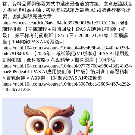
益、資料品質與部署方式中選出最合適的方案。文章建議以官
方學習指引為主軸，搭配歷屆試題及最新 AI 趨勢進行整合複
習。 點此閱讀完整文章
https://vocus.cc/article/6a6aa64efd897800018a1e77 CCChen 老師
課程推薦 【直播課程＋限時回放】iPAS AI應用規劃師（初
級）- 第三梯考前衝刺班｜8/5（三）20:00–21:30 線上直播講
座｜104獨家iPAS AI考證衝刺
https://nabi.104.com.tw/course/104nabi/4f6e498b-dee3-4fab-935d-
64c781840c9c 【2026年－考試筆記(V1版本)】iPAS AI應用規
劃師初級｜全科攻略ｘ考點精華ｘ擬真題庫｜104學習
https://nabi.104.com.tw/course/104nabi/07779700-a980-43d2-8b34-
bae808edea61 iPAS AI應用規劃師【中級】衝刺班｜命題精析
× 實戰解題 × AI刷題​｜104獨家iPAS AI考證衝刺
https://nabi.104.com.tw/course/104nabi/3987ebea-3686-4f67-a292-
c46c3cc2128e