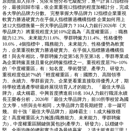
原始值加入排序，先依常態分布七級配分，逐一計算12指標得
分，最後回歸市場，依企業重視12指標的程度加權計分，完成
各大學的品牌力分數。 完整掌握大學品牌力 12指標企業重視
軟實力勝過硬實力在乎個人指標勝過機構指標 企業如何用上
述12大指標衡量一所大學的品牌力？104人力銀行2026年《大
學品牌力》將重視程度大於10%定義為「高度權重區」：職務
能力12.3%、未來能力11.6%、學群聘僱力11.4%、性格優勢
10.6%，4個指標中，職務能力、未來能力、性格優勢為軟實
力，企業重視軟實力勝過硬實力、在乎個人指標勝過機構指
標！與去年相比，學群聘僱力從第5名升至第3名，學群專業成
為企業聘僱直接且量化的聘僱指標之一。重視程度居7%~10%
的「中度權重區」有：知名度、學術聲望、產學力、研發力。
重視程度低於7%的「輕度權重區」有：國際力、高階領導
力、永續力、學群薪資力。企業更看重直接取得優秀人才，期
待學校透過產學研最終展現培育人才的能力。 「最佳大學品
牌力」成大稱霸、中興首度擠進前10名 104人力銀行職涯永續
長王榮春分析，2026年「最佳大學品牌力」前10所學校皆為國
立大學，9所與去年相同，大學品牌力需長期經營，非一蹴可
幾。 前十強「最佳大學品牌力」巔峰霸主： 1.成大極致穩
定！高度權重區火力掩護(職務能力、未來能力、學群聘僱
力)，中度權重區關鍵側翼包抄(產學力、研發力)，以穩健中
堅、全面均衡的總和實力成為最終贏家。 2.清大挺進前三甲！