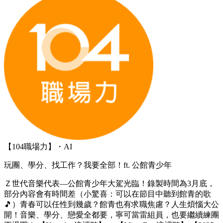
【104職場力】・AI
玩團、學分、找工作？我要全部！ft. 公館青少年
Ｚ世代音樂代表—公館青少年大駕光臨！錄製時間為3月底，
部分內容會有時間差（小驚喜：可以在節目中聽到館青的歌
🎵）青春可以任性到幾歲？館青也有求職焦慮？人生煩惱大公
開！音樂、學分、戀愛全都要，寧可當雷組員，也要繼續練團