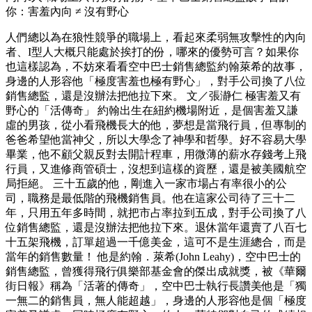
你：害羞內向 ≠ 沒有野心
人們總以為在狼性競爭的職場上，看起來柔弱無攻擊性的內向
者、I型人大概只能處於挨打的份，哪來的優勢可言？如果你
也這樣認為，不妨來看看空中巴士銷售總監約翰萊希的故事，
身邊的人形容他「極度害羞也極有野心」，對手公司換了八位
銷售總監，還是沒辦法把他拉下來。 文／張瀞仁 極害羞又有
野心的「活傳奇」 約翰出生在紐約機場附近，是個害羞又謙
虛的男孩，從小看飛機長大的他，夢想是當飛行員，但專制的
爸爸希望他當神父，所以大學念了神學和哲學。好不容易大學
畢業，他不顧父親反對去開計程車，用微薄的薪水存錢考上飛
行員，又進修商管碩士，沒想到這樣的資歷，還是被美國航空
局拒絕。 三十五歲的他，剛進入一家市場占有率很小的公
司，職務是最低階的飛機銷售員。他在這家公司待了三十二
年，只用五年多時間，就把市占率拉到五成，對手公司換了八
位銷售總監，還是沒辦法把他拉下來。退休當年還賣了八百七
十五架飛機，訂單超過一千億美金，這可不是生涯總合，而是
當年的銷售數量！ 他是約翰．萊希(John Leahy)，空中巴士的
銷售總監，曾獲得飛行俱樂部基金會的傑出成就獎，被《華爾
街日報》稱為「活著的傳奇」，空中巴士執行長讚美他是「獨
一無二的銷售員，無人能超越」，身邊的人形容他是個「極度