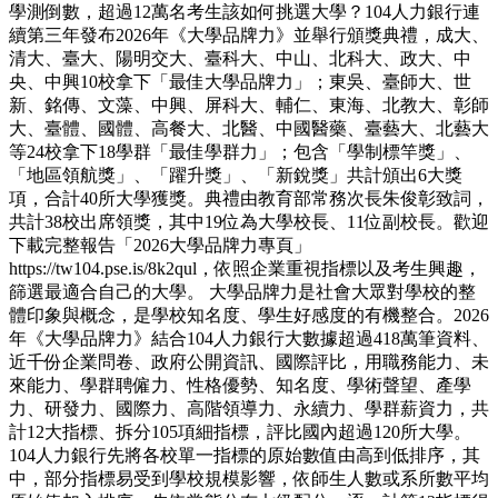
學測倒數，超過12萬名考生該如何挑選大學？104人力銀行連
續第三年發布2026年《大學品牌力》並舉行頒獎典禮，成大、
清大、臺大、陽明交大、臺科大、中山、北科大、政大、中
央、中興10校拿下「最佳大學品牌力」；東吳、臺師大、世
新、銘傳、文藻、中興、屏科大、輔仁、東海、北教大、彰師
大、臺體、國體、高餐大、北醫、中國醫藥、臺藝大、北藝大
等24校拿下18學群「最佳學群力」；包含「學制標竿獎」、
「地區領航獎」、「躍升獎」、「新銳獎」共計頒出6大獎
項，合計40所大學獲獎。典禮由教育部常務次長朱俊彰致詞，
共計38校出席領獎，其中19位為大學校長、11位副校長。歡迎
下載完整報告「2026大學品牌力專頁」
https://tw104.pse.is/8k2qul，依照企業重視指標以及考生興趣，
篩選最適合自己的大學。 大學品牌力是社會大眾對學校的整
體印象與概念，是學校知名度、學生好感度的有機整合。2026
年《大學品牌力》結合104人力銀行大數據超過418萬筆資料、
近千份企業問卷、政府公開資訊、國際評比，用職務能力、未
來能力、學群聘僱力、性格優勢、知名度、學術聲望、產學
力、研發力、國際力、高階領導力、永續力、學群薪資力，共
計12大指標、拆分105項細指標，評比國內超過120所大學。
104人力銀行先將各校單一指標的原始數值由高到低排序，其
中，部分指標易受到學校規模影響，依師生人數或系所數平均