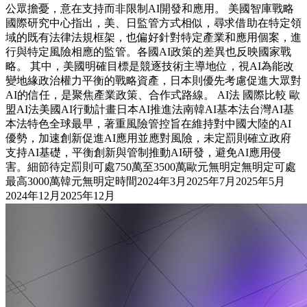
公眾擔憂，意在支持而非限制AI開發和應用。 美國智庫戰略
國際研究中心指出，美、日監管方式相似，尋求借助在特定領
域的既有法律法規框架，也偏好針對特定產業和應用個案，進
行與特定風險相應的監管。各國AI政策的差異也反映國家戰
略。 其中，美國明確目標是競逐技術主導地位，視AI為能改
變地緣政治權力平衡的戰略資產，日本則優先考慮促進大眾對
AI的信任，是聚焦產業政策、合作式路線。 AI法 國際比較 歐
盟AI法美國AI行動計畫日本AI推進法南韓AI基本法台灣AI基
本法特色全球最早，著重風險管控旨在維持對中國大陸的AI
優勢，加速創新促進AI應用並應對風險，未定罰則確立政府
支持AI基礎，平衡創新與管制推動AI研發，避免AI應用侵
害。細節待定罰則可處750萬至3500萬歐元無明定無明定可處
最高3000萬韓元無明定時間2024年3月2025年7月2025年5月
2024年12月2025年12月