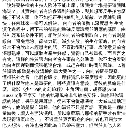
「說好要搭檔的主持人臨時不能出席，讓我撐全場是要逼我跳
海嗎？」其實內向者有許多獨到的優勢，與其想著反手拍怎麼
都打不過人家，倒不如把正手拍練到無人能敵、速度練到飛
快，任何球來一樣可以解決。 內向者的優勢 1.深度思考 生物
演化過程中，留下來的都是能準確反應環境並適應的基因，由
於神經系統條件不同，相對於外向者的報酬取向，內向者則是
傾向「避免危險、節省力氣、減少失敗」的生存策略。內向者
通常不會說出未經思考的話、不喜歡衝動行事、表達意見前會
深思熟慮，可以讓聽者產生好感，覺得自己被重視，而且言之
有物。這樣的特質讓內向者會在事前充分準備，你不太會看到
內向者因遲到而慌張抵達會場，或趕在截止時間前踩線。 2.善
於傾聽 傾聽是有效溝通的重大要件之一，內向者擅長觀察、
懂得弦外之音，他們會吸收、理解資訊並深度思考，因此更能
了解什麼對他人是重要的、哪些資訊有意義、背後的脈絡是什
麼。電影《少年Pi的奇幻旅程》主角阿迪爾．胡賽恩(Adil
Hussain)形容李安「他的執導風格非常敏感安靜，當他跟你講
話的時候，幾乎是用耳語，從來不會從導演椅上大喊或請助理
轉告，他總是親自溝通。他的溝通不只是言語，更像是一種能
量轉換，讓人有辦法演戲，所以像蘇瑞吉那樣的新手才有辦法
表現得這麼出色。」 不過善於察言觀色的內向者也容易放大
他人想法，有時也會因此為自己帶來壓力，但對於其他人來