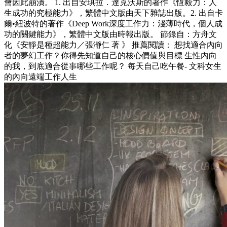
會因此崩潰。 1. 出自安琪拉．達克沃斯的著作《恆毅力：人
生成功的究極能力》，繁體中文版由天下雜誌出版。2. 出自卡
爾•紐波特的著作《Deep Work深度工作力：淺薄時代，個人成
功的關鍵能力》，繁體中文版由時報出版。 節錄自：方舟文
化《安靜是種超能力／張瀞仁 著 》 推薦閱讀： 想找適合內向
者的夢幻工作？你得先知道自己的核心價值與目標 生性內向
的我，到底適合從事哪些工作呢？ 每天自己吃午餐- 文科女生
的內向遠端工作人生