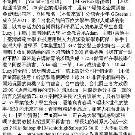
不退團！ 【Youtube 這裡聽】 【MixerBox這裡聽】 【2025
職涯博覽會】200家企業現場徵才，還有19場知名企業講座，
免費職涯諮詢，立即報名 【本集來賓】公館青少年 GGteens：
成立於2021，來自台北公館的五位大學生/新鮮人組成的樂
團，以青春活力的音樂風格和平易近人的形象受學生喜愛
Lucy｜主唱｜臺灣師範大學 社會教育系Adam｜主唱+吉他手
｜臺灣師範大學 科技應用與人力資源發展學系阿傑｜鼓手｜
臺灣大學 哲學系 【本集重點】3:07 首次登上夢想舞台—大港
開唱！收到邀請函的當下超感動？5:00 首張專輯《我其實一點
都不酷》原來是在講館青的求職焦慮？7:58 館青都在學校學什
麼？阿傑不讀書、Adam簽二一單、Lucy成績全拿A！10:44
Lucy超全能，邊玩團邊工作，當上設計公司行銷企劃！14:48
音量高能注意！幹話製造機阿傑上線24:37 非音樂相關科系，
開始玩團的契機？新竹熱音、台中吉他、台北爵士各方致霸
29:00《逐漸抽離你的慣性》陪Adam、阿傑走過分手路，鼓的
語言充滿感情🥰33:04 樂團沒團長？沒有誰最大，只有誰最吵
41:57 畢業後少了學生身份，還能寫青春嗎？唱出Z世代的故
事46:53 向未來許願：希望離粉絲更靠近，並努力在台北活下
去！ 【延伸資源】 🧑‍🎓高中生！正在為大學面試感到緊張
嗎？想要教授出招提問不再害怕、學長姐的科系真心話一次
get？快到&nbsp;＠104seniorhigh&nbsp;IG 領取 「大學面試全
攻略」🔥：https://students104.pse.is/7jg5lw 📝畢業導航手冊集結