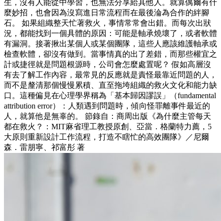
生，沒有人能從中學習，也無法分享給其他人。就算偶爾有什
麼妙招，也會因為沒寫進日常流程而在最後淪為合作的絆腳
石。 如果組織整天忙著救火，事情常常會出錯。而每次出狀
況，都能找到一個具體的原因：可能是軸承燒壞了，或者軟體
有漏洞。接著揪出某個人或某個團隊，這些人應該維護軸承或
檢查軟體，卻沒有做到。當事情真的出了差錯，而那些權宜之
計或捷徑就是問題根源時，公司會怎麼處置呢？ 假如高層沒
有去了解工作內容，最常見的反應就是責怪最靠近問題的人，
而不是釐清那個慢慢累積、直至拖垮組織的救火文化和能力缺
口。這種偏見在心理學界稱為「基本歸因謬誤」（fundamental
attribution error）：人類遇到問題時，傾向怪罪離事件最近的
人，就算他是無辜的。 節錄自：商周出版《為什麼主管每天
都在救火？：MIT麻省理工教授原創、亞當．格蘭特力薦，5
大原則重新設計工作流程，打造不瞎忙的高效團隊》／尼爾
森．雷朋寧、祁富彤 著