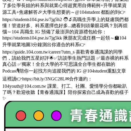
了多位學長姐的科系與就業心得超實用自傳範例+升學就業資
源工具+焦慮解答🎉大學生想要的～@104student 都點的到👉
https://students104.pse.is/7jg5h2 🧑‍🔬高職生升學上的疑慮我們都
懂！管道好多、科系選擇也好多...總看到頭暈眼花嗎？別再煩
惱～104 高職生 IG 預備了最澎湃的資源禮包給你：
https://students104.pse.is/7jg5kk 揪朋友完成任務一起領～🏫104
升學就業地圖3分鐘測出你適合的科系👉
https://guide.104.com.tw/career/?utm_s 喜歡青春通識課的同學
們，請給我們五星好評🌟✅訪談學生熱門話題 ✅最赤裸的科系
真心話 ✅獨家！全台大學的不可思議全台學生都在聽的
Podcast🎙️陪你一起找方向追蹤我們的 IG @104student重點文章
這裡讀👉https://bit.ly/3NGC28L✉合作邀約：
104youth@104.com.tw 課業、打工、社團、愛情學分你都歐趴
了嗎？歡迎收聽【青春通識課】陪你探索自己成為喜歡的樣子
✨