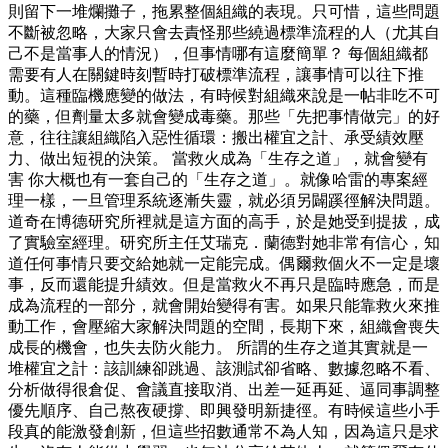
則留下一堆爛攤子，拖累整個組織的表現。只可惜，這些問題
不斷被忽略，大家只會去責怪那些繞過標準流程的人（尤其自
己不是當事人的情況），但事情哪有這麼簡單？ 每個組織都
需要有人在關鍵時刻暫時打破標準流程，讓事情可以往下推
動。這種臨機應變的做法，有時候對組織來說是一帖非吃不可
的藥，但劑量太多就會變成毒藥。那些「先把事情做完」的好
意，往往讓組織陷入惡性循環：搬出權宜之計、承受績效壓
力、做出短視的決策。 當救火成為「生存之道」，就會變有
害 你大概也有一套自己的「生存之道」。就像哈雷的專案經
理一樣，一旦管理系統逐漸失靈，就必須另闢蹊徑解決問題。
道奇在博德研究所裡就是這方面的高手，於是她受到提拔，成
了實驗室經理。研究所主任艾瑞克．蘭德對她非常有信心，知
道任何事情只要交給她就一定能完成。偶爾救個火不一定是壞
事，反而還能提升績效。但是當救火不再只是臨時應急，而是
成為流程的一部分，就會開始變得有害。如果只能靠救火來推
動工作，會壓縮大家解決問題的空間，長期下來，組織會喪失
成長的機會，也失去防火能力。 所謂的生存之道其實就是一
堆權宜之計：該訓練卻跳過、該測試卻省略、數據忽略不看、
分析做得很倉促、會議直接取消、出差一延再延、逼同事調整
優先順序、自己熬夜硬撐、即興發明新捷徑。有時候這些小手
段真的能激發創新，但這些招數通常不為人知，因為這只是求