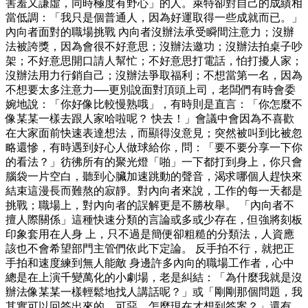
害羞又謙虛，同時極度有野心」的人。萊特卻對自己的成績相
當低調：「我只是個普通人，因為好運取得一些成就而已。」
內向者面對的職場挑戰 內向者沒辦法承受瞬間注意力；沒辦
法被誇獎，因為會很不好意思；沒辦法邀功；沒辦法拍桌子吵
架；不好意思開口請人幫忙；不好意思打電話，怕打擾人家；
沒辦法用力行銷自己；沒辦法爭取福利；不想當第一名，因為
不想要太多注意力──更別說面對頂頭上司，老闆們有時會委
婉地說：「你好像比較慢熟哦」，有時則是直言：「你怎麼不
像某某一樣去跟人家哈啦呢？ 快去！」會議中會因為不喜歡
在大家面前快速表達想法，而顯得沒意見；突然被叫到比被忽
略還慘，有時遇到好心人做球給你，問：「要不要分享一下你
的看法？」彷彿所有的聚光燈「啪」一下都打到身上，你只會
腦袋一片空白，聽到心臟加速跳動的聲音，渴求哪個人趕快來
結束這漫長而難熬的寂靜。對內向者來說，工作的每一天都是
挑戰；職場上，對內向者的誤解更是不勝枚舉。 「內向者不
擅人際關係」這種快速分類的言論或多或少存在，但強將刻板
印象套用在人身 上，只不過是簡便卻粗糙的分類法，人資應
該也不會希望部門主管們依此下定論。 反手拍不行，就把正
手拍和速度練到無人能敵 身邊許多內向的職場工作者，心中
總是在上演千變萬化的小劇場，老是糾結：「為什麼我就是沒
辦法像某某一樣輕鬆地找人講話呢？」或「剛剛那個問題，我
其實可以回答出來的，可惡，怎麼現在才想到答案？」還有