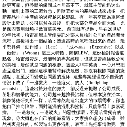
款更可靠，但整體的保固成本居高不下。就算主管能迅速出
動，飛到出事的工廠救急，但隨著哈雷的產品線越來越多，把
新產品推向生產線的過程越來越混亂。有一年甚至因為車尾燈
設計出問題，公司居然在最後一刻把大部分產品全面大修，光
是保固費用就燒掉數百萬美元。 前面就有提過，早在20世紀
90年代初，哈雷高層主管便委託外部人員檢討公司的產品開發
流程，最後得出一個結論：透過當時的流程做出來的產品，幾
乎都具備「動作慢」（Late）、「成本高」（Expensive）以及
「做錯」（Wrong）這三大特徵，簡稱LEW。這份檢討報告還
點名，哈雷最資深、最能幹的專案經理，也就是曾經拯救公司
的英雄，居然就是問題的根源。這些人非常英勇，一心只想把
產品送出門。雖然這樣能暫時解決危機，卻沒有根除問題的癥
結點，甚至反而變成新問題的溫床─這些專案經理在不自覺的
情況下成了「一邊救火，一邊縱火」的人（firefighting
arsonist）。這些出於好意的努力，卻反過來扼殺了公司成長、
茁壯和競爭的能力。公司越來越擅長治標，但根本沒在治本。
就像博德研究所一樣，哈雷雖然創造出龐大的市場需求，卻也
把自己推向陷阱，面對滿滿的混亂和挫折，只能靠腎上腺素硬
撐。 「一邊救火，一邊縱火」的惡性循環，不是哈雷獨有的
現象。你大概也在自己的組織看過：大家拚命想交出成果，雖
然初衷是好的，卻製造出更多混亂。表面上先把事情做完，實