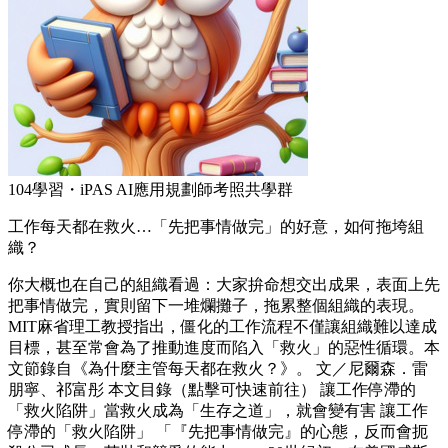
104學習・iPAS AI應用規劃師考照共學群
工作每天都在救火…「先把事情做完」的好意，如何拖垮組
織？
你大概也在自己的組織看過：大家拚命想交出成果，表面上先
把事情做完，實則留下一堆爛攤子，拖累整個組織的表現。
MIT麻省理工教授指出，僵化的工作流程不僅讓組織難以達成
目標，甚至常會為了推動進度而陷入「救火」的惡性循環。本
文節錄自《為什麼主管每天都在救火？》。 文／尼爾森．雷
朋寧、祁富彤 本文目錄（點擊可快速前往） 讓工作停滯的
「救火陷阱」當救火成為「生存之道」，就會變有害 讓工作
停滯的「救火陷阱」 「『先把事情做完』的心態，反而會扼