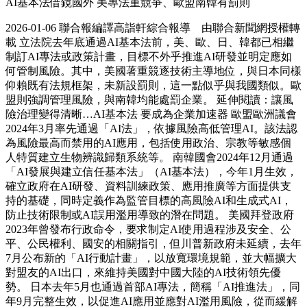
AI基本法借鏡國外 美專法重競爭、歐盟南韓有罰則
2026-01-06 聯合報編譯高詣軒綜合報導 由聯合新聞網授權轉
載 立法院去年底通過AI基本法前，美、歐、日、韓都已相繼
制訂AI專法或政策計畫，目標不外乎推進AI研發並明定應如
何管制風險。其中，美國著重競逐技術主導地位，與日本同樣
仰賴既有法規框架，未新設罰則，這一點似乎與我國類似。歐
盟則強調管理風險，與南韓均能處罰企業。 延伸閱讀：讓風
險治理變得清晰…AI基本法 要成為企業加速器 歐盟歐洲議會
2024年3月率先通過「AI法」，依據風險高低管理AI。該法認
為風險最高而禁用的AI應用，包括使用政治、宗教等敏感個
人特質建立生物辨識歸類系統等。 南韓國會2024年12月通過
「AI發展與建立信任基本法」（AI基本法），今年1月生效，
確立政府在AI研發、資料訓練政策、應用推廣等方面提供支
持的基礎，同時定義作為監管目標的高風險AI和生成式AI，
防止技術限制或AI誤用濫用導致的潛在問題。 美國拜登政府
2023年曾發布行政命令，要求制定AI使用過程涉及安全、公
平、公民權利、國安的相關指引，但川普新政府未延續，去年
7月公布新的「AI行動計畫」，以放寬環境規範，並大幅擴大
對盟友的AI出口，來維持美國對中國大陸的AI技術領先優
勢。 日本去年5月也通過首部AI專法，簡稱「AI推進法」，同
年9月完整生效，以促進AI應用並應對AI濫用風險，從而緩解