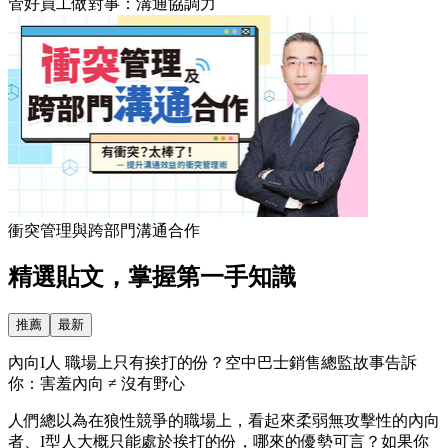
管好員工做對事：溝通協調力
衝突管理與跨部門溝通合作
精選貼文，掌握第一手知識
推薦
最新
內向I人 職場上只有挨打的份？空中巴士銷售總監故事告訴
你：害羞內向 ≠ 沒有野心
人們總以為在狼性競爭的職場上，看起來柔弱無攻擊性的內向
者、I型人大概只能處於挨打的份，哪來的優勢可言？如果你