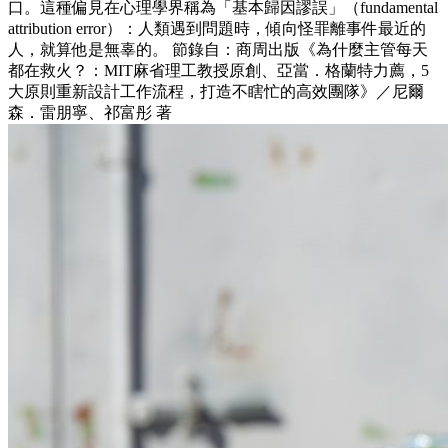
口。這種偏見在心理學界稱為「基本歸因謬誤」（fundamental
attribution error）：人類遇到問題時，傾向怪罪離事件最近的
人，就算他是無辜的。 節錄自：商周出版《為什麼主管每天
都在救火？：MIT麻省理工教授原創、亞當．格蘭特力薦，5
大原則重新設計工作流程，打造不瞎忙的高效團隊》／尼爾
森．雷朋寧、祁富彤 著