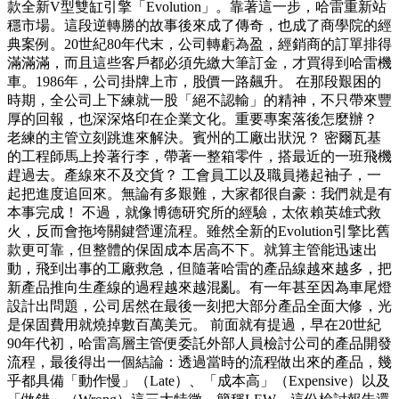
款全新V型雙缸引擎「Evolution」。靠著這一步，哈雷重新站
穩市場。這段逆轉勝的故事後來成了傳奇，也成了商學院的經
典案例。20世紀80年代末，公司轉虧為盈，經銷商的訂單排得
滿滿滿，而且這些客戶都必須先繳大筆訂金，才買得到哈雷機
車。1986年，公司掛牌上市，股價一路飆升。 在那段艱困的
時期，全公司上下練就一股「絕不認輸」的精神，不只帶來豐
厚的回報，也深深烙印在企業文化。重要專案落後怎麼辦？
老練的主管立刻跳進來解決。賓州的工廠出狀況？ 密爾瓦基
的工程師馬上拎著行李，帶著一整箱零件，搭最近的一班飛機
趕過去。產線來不及交貨？ 工會員工以及職員捲起袖子，一
起把進度追回來。無論有多艱難，大家都很自豪：我們就是有
本事完成！ 不過，就像博德研究所的經驗，太依賴英雄式救
火，反而會拖垮關鍵營運流程。雖然全新的Evolution引擎比舊
款更可靠，但整體的保固成本居高不下。就算主管能迅速出
動，飛到出事的工廠救急，但隨著哈雷的產品線越來越多，把
新產品推向生產線的過程越來越混亂。有一年甚至因為車尾燈
設計出問題，公司居然在最後一刻把大部分產品全面大修，光
是保固費用就燒掉數百萬美元。 前面就有提過，早在20世紀
90年代初，哈雷高層主管便委託外部人員檢討公司的產品開發
流程，最後得出一個結論：透過當時的流程做出來的產品，幾
乎都具備「動作慢」（Late）、「成本高」（Expensive）以及