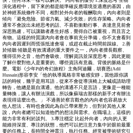
快，任何球來一樣可以解決。 內向者的優勢 1.深度思考 生物
演化過程中，留下來的都是能準確反應環境並適應的基因，由
於神經系統條件不同，相對於外向者的報酬取向，內向者則是
傾向「避免危險、節省力氣、減少失敗」的生存策略。內向者
通常不會說出未經思考的話、不喜歡衝動行事、表達意見前會
深思熟慮，可以讓聽者產生好感，覺得自己被重視，而且言之
有物。這樣的特質讓內向者會在事前充分準備，你不太會看到
內向者因遲到而慌張抵達會場，或趕在截止時間前踩線。 2.善
於傾聽 傾聽是有效溝通的重大要件之一，內向者擅長觀察、
懂得弦外之音，他們會吸收、理解資訊並深度思考，因此更能
了解什麼對他人是重要的、哪些資訊有意義、背後的脈絡是什
麼。電影《少年Pi的奇幻旅程》主角阿迪爾．胡賽恩(Adil
Hussain)形容李安「他的執導風格非常敏感安靜，當他跟你講
話的時候，幾乎是用耳語，從來不會從導演椅上大喊或請助理
轉告，他總是親自溝通。他的溝通不只是言語，更像是一種能
量轉換，讓人有辦法演戲，所以像蘇瑞吉那樣的新手才有辦法
表現得這麼出色。」 不過善於察言觀色的內向者也容易放大
他人想法，有時也會因此為自己帶來壓力，但對於其他人來
說，內向者總可以知道他們的想法與需求。在職場上，這樣的
能力非常有利於談判。 3.專注穩定 比起外向者，內向的人更
能維持深度、專注的狀態，他們可以把注意力集中於眼前最重
要的任務上，長時間全神貫注，執行任務。經常被學術研究引