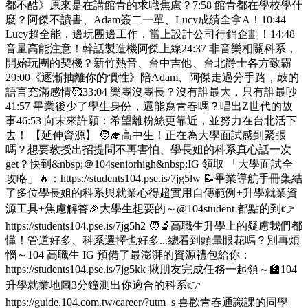
都不酷》原來是在講館青的求職焦慮？7:58 館青都在學校學什
麼？阿傑不讀書、Adam簽二一單、Lucy成績全拿A！10:44
Lucy超全能，邊玩團邊工作，當上設計公司行銷企劃！14:48
音量高能注意！幹話製造機阿傑上線24:37 非音樂相關科系，
開始玩團的契機？新竹熱音、台中吉他、台北爵士各方致霸
29:00《逐漸抽離你的慣性》陪Adam、阿傑走過分手路，鼓的
語言充滿感情🥰33:04 樂團沒團長？沒有誰最大，只有誰最吵
41:57 畢業後少了學生身份，還能寫青春嗎？唱出Z世代的故
事46:53 向未來許願：希望離粉絲更靠近，並努力在台北活下
去！ 【延伸資源】 🧑‍🎓高中生！正在為大學面試感到緊張
嗎？想要教授出招提問不再害怕、學長姐的科系真心話一次
get？快到&nbsp;＠104seniorhigh&nbsp;IG 領取 「大學面試全
攻略」🔥：https://students104.pse.is/7jg5lw 📝畢業導航手冊集結
了多位學長姐的科系與就業心得超實用自傳範例+升學就業資
源工具+焦慮解答🎉大學生想要的～@104student 都點的到👉
https://students104.pse.is/7jg5h2 🧑‍🔬高職生升學上的疑慮我們都
懂！管道好多、科系選擇也好多...總看到頭暈眼花嗎？別再煩
惱～104 高職生 IG 預備了最澎湃的資源禮包給你：
https://students104.pse.is/7jg5kk 揪朋友完成任務一起領～🏫104
升學就業地圖3分鐘測出你適合的科系👉
https://guide.104.com.tw/career/?utm_s 喜歡青春通識課的同學