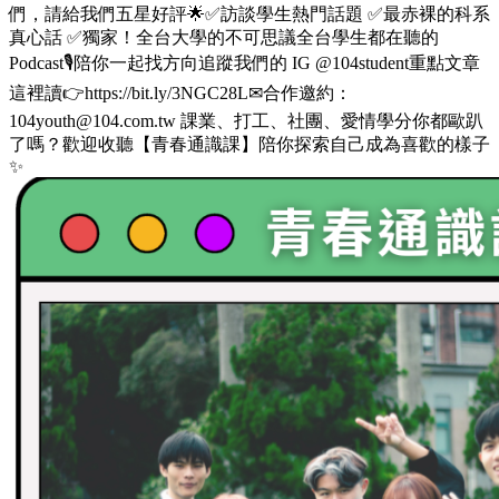
們，請給我們五星好評🌟✅訪談學生熱門話題 ✅最赤裸的科系
真心話 ✅獨家！全台大學的不可思議全台學生都在聽的
Podcast🎙️陪你一起找方向追蹤我們的 IG @104student重點文章
這裡讀👉https://bit.ly/3NGC28L✉合作邀約：
104youth@104.com.tw 課業、打工、社團、愛情學分你都歐趴
了嗎？歡迎收聽【青春通識課】陪你探索自己成為喜歡的樣子
✨