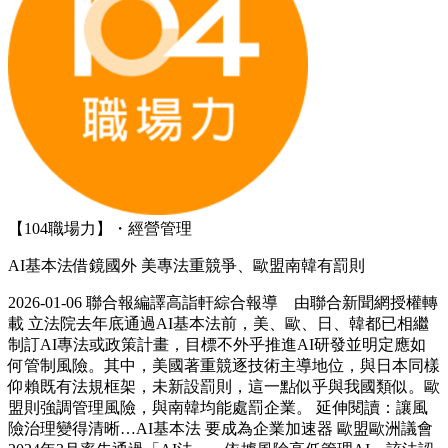
【104職場力】・經營管理
AI基本法借鏡國外 美專法重競爭、歐盟南韓有罰則
2026-01-06 聯合報編譯高詣軒綜合報導 由聯合新聞網授權轉
載 立法院去年底通過AI基本法前，美、歐、日、韓都已相繼
制訂AI專法或政策計畫，目標不外乎推進AI研發並明定應如
何管制風險。其中，美國著重競逐技術主導地位，與日本同樣
仰賴既有法規框架，未新設罰則，這一點似乎與我國類似。歐
盟則強調管理風險，與南韓均能處罰企業。 延伸閱讀：讓風
險治理變得清晰…AI基本法 要成為企業加速器 歐盟歐洲議會