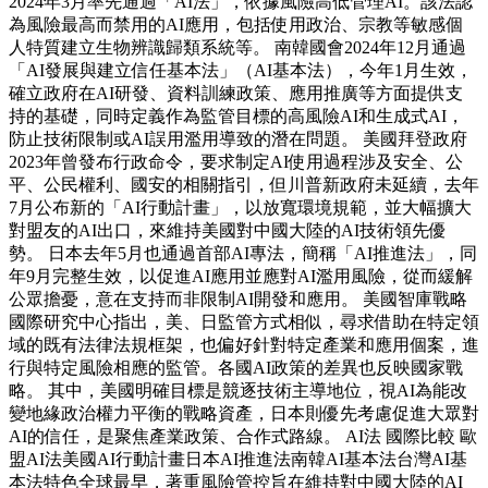
2024年3月率先通過「AI法」，依據風險高低管理AI。該法認
為風險最高而禁用的AI應用，包括使用政治、宗教等敏感個
人特質建立生物辨識歸類系統等。 南韓國會2024年12月通過
「AI發展與建立信任基本法」（AI基本法），今年1月生效，
確立政府在AI研發、資料訓練政策、應用推廣等方面提供支
持的基礎，同時定義作為監管目標的高風險AI和生成式AI，
防止技術限制或AI誤用濫用導致的潛在問題。 美國拜登政府
2023年曾發布行政命令，要求制定AI使用過程涉及安全、公
平、公民權利、國安的相關指引，但川普新政府未延續，去年
7月公布新的「AI行動計畫」，以放寬環境規範，並大幅擴大
對盟友的AI出口，來維持美國對中國大陸的AI技術領先優
勢。 日本去年5月也通過首部AI專法，簡稱「AI推進法」，同
年9月完整生效，以促進AI應用並應對AI濫用風險，從而緩解
公眾擔憂，意在支持而非限制AI開發和應用。 美國智庫戰略
國際研究中心指出，美、日監管方式相似，尋求借助在特定領
域的既有法律法規框架，也偏好針對特定產業和應用個案，進
行與特定風險相應的監管。各國AI政策的差異也反映國家戰
略。 其中，美國明確目標是競逐技術主導地位，視AI為能改
變地緣政治權力平衡的戰略資產，日本則優先考慮促進大眾對
AI的信任，是聚焦產業政策、合作式路線。 AI法 國際比較 歐
盟AI法美國AI行動計畫日本AI推進法南韓AI基本法台灣AI基
本法特色全球最早，著重風險管控旨在維持對中國大陸的AI