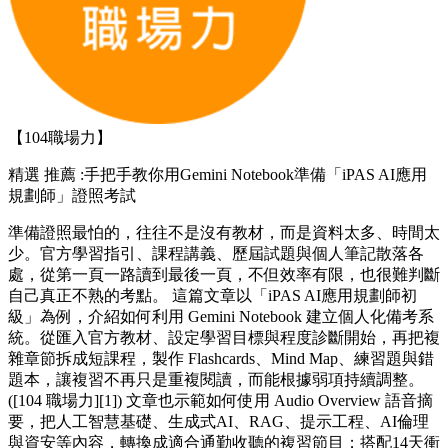
【104職場力】
精選
推薦 :手把手教你用Gemini Notebook準備「iPAS AI應用
規劃師」證照考試
準備證照最怕的，往往不是沒有教材，而是資料太多、時間太
少。官方學習指引、課程講義、歷屆試題與個人筆記散落各
處，從第一頁一路讀到最後一頁，不但效率有限，也很難判斷
自己真正不熟的考點。 這篇文章以「iPAS AI應用規劃師初
級」為例，介紹如何利用 Gemini Notebook 建立個人化備考系
統。從匯入官方教材、設定學習目標與程度診斷開始，再把複
雜章節拆成短課程，製作 Flashcards、Mind Map、練習題與錯
題本，讓複習不再只是重複閱讀，而能根據弱項持續調整。
([104 職場力][1]) 文章也示範如何使用 Audio Overview 語音摘
要，把人工智慧基礎、生成式AI、RAG、提示工程、AI倫理
與資安等內容，轉換成適合通勤收聽的複習節目；搭配14天衝