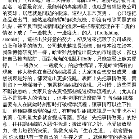
「做錯」（Wrong）這三大特徵，簡稱LEW。這份檢討報告還
點名，哈雷最資深、最能幹的專案經理，也就是曾經拯救公司
的英雄，居然就是問題的根源。這些人非常英勇，一心只想把
產品送出門。雖然這樣能暫時解決危機，卻沒有根除問題的癥
結點，甚至反而變成新問題的溫床─這些專案經理在不自覺的
情況下成了「一邊救火，一邊縱火」的人（firefighting
arsonist）。這些出於好意的努力，卻反過來扼殺了公司成長、
茁壯和競爭的能力。公司越來越擅長治標，但根本沒在治本。
就像博德研究所一樣，哈雷雖然創造出龐大的市場需求，卻也
把自己推向陷阱，面對滿滿的混亂和挫折，只能靠腎上腺素硬
撐。 「一邊救火，一邊縱火」的惡性循環，不是哈雷獨有的
現象。你大概也在自己的組織看過：大家拚命想交出成果，雖
然初衷是好的，卻製造出更多混亂。表面上先把事情做完，實
則留下一堆爛攤子，拖累整個組織的表現。只可惜，這些問題
不斷被忽略，大家只會去責怪那些繞過標準流程的人（尤其自
己不是當事人的情況），但事情哪有這麼簡單？ 每個組織都
需要有人在關鍵時刻暫時打破標準流程，讓事情可以往下推
動。這種臨機應變的做法，有時候對組織來說是一帖非吃不可
的藥，但劑量太多就會變成毒藥。那些「先把事情做完」的好
意，往往讓組織陷入惡性循環：搬出權宜之計、承受績效壓
力、做出短視的決策。 當救火成為「生存之道」，就會變有
害 你大概也有一套自己的「生存之道」。就像哈雷的專案經