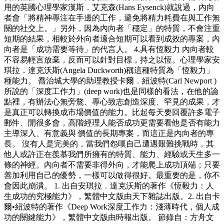
用的英國心理學家漢斯．艾克森(Hans Eysenck)就說過，內向
者會「將精神專注在手邊的工作，避免將精力耗費在與工作無
關的社交上。」另外，因為內向者「穩定」的特質，不會注重
短期的結果，相較於外向者適合短期可以看到成效的專案，內
向者是「成功需要等待」的代言人。 4.具有恆毅力 內向者較
不容易輕言放棄，反而可以針對目標，持之以恆。心理學家安
琪拉．達克沃斯(Angela Duckworth)稱這種特質為「恆毅力」
種能力。 喬治城大學的助理教授卡爾．紐波特(Carl Newport )
所說的「深度工作力」(deep work)也是同樣的看法，在他的論
點裡，有辦法心無旁鶩、專心致志創造深度、罕見的成果，才
是真正可以轉換成市場價值的能力。比起每天要回覆許多電子
郵件、開很多會，高階經理人能否成功更需要看他是否有能力
主導深入、有意義與 價值的長期專案，而這正是內向者的專
長。 沒有人是完美的，當我們怨嘆自己遭遇艱難挑戰時，其
他人或許正在羨慕我們所擁有的特質、能力、經驗或天生多一
條的神經。內向者不需要非得外向，才能爬上成功頂端；只要
善加利用自己的優勢，一樣可以做得很好。最重要的是，你不
會因此崩潰。 1. 出自安琪拉．達克沃斯的著作《恆毅力：人
生成功的究極能力》，繁體中文版由天下雜誌出版。2. 出自卡
爾•紐波特的著作《Deep Work深度工作力：淺薄時代，個人成
功的關鍵能力》，繁體中文版由時報出版。 節錄自：方舟文