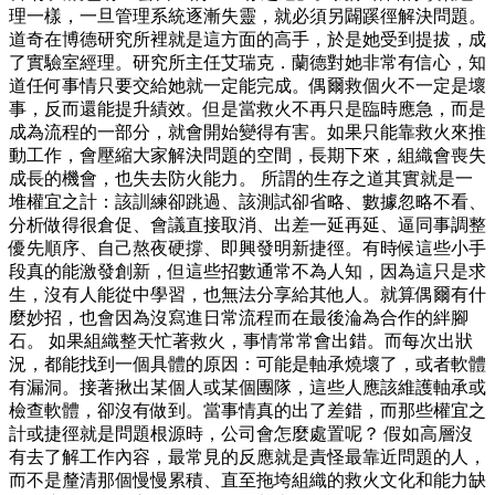
理一樣，一旦管理系統逐漸失靈，就必須另闢蹊徑解決問題。
道奇在博德研究所裡就是這方面的高手，於是她受到提拔，成
了實驗室經理。研究所主任艾瑞克．蘭德對她非常有信心，知
道任何事情只要交給她就一定能完成。偶爾救個火不一定是壞
事，反而還能提升績效。但是當救火不再只是臨時應急，而是
成為流程的一部分，就會開始變得有害。如果只能靠救火來推
動工作，會壓縮大家解決問題的空間，長期下來，組織會喪失
成長的機會，也失去防火能力。 所謂的生存之道其實就是一
堆權宜之計：該訓練卻跳過、該測試卻省略、數據忽略不看、
分析做得很倉促、會議直接取消、出差一延再延、逼同事調整
優先順序、自己熬夜硬撐、即興發明新捷徑。有時候這些小手
段真的能激發創新，但這些招數通常不為人知，因為這只是求
生，沒有人能從中學習，也無法分享給其他人。就算偶爾有什
麼妙招，也會因為沒寫進日常流程而在最後淪為合作的絆腳
石。 如果組織整天忙著救火，事情常常會出錯。而每次出狀
況，都能找到一個具體的原因：可能是軸承燒壞了，或者軟體
有漏洞。接著揪出某個人或某個團隊，這些人應該維護軸承或
檢查軟體，卻沒有做到。當事情真的出了差錯，而那些權宜之
計或捷徑就是問題根源時，公司會怎麼處置呢？ 假如高層沒
有去了解工作內容，最常見的反應就是責怪最靠近問題的人，
而不是釐清那個慢慢累積、直至拖垮組織的救火文化和能力缺