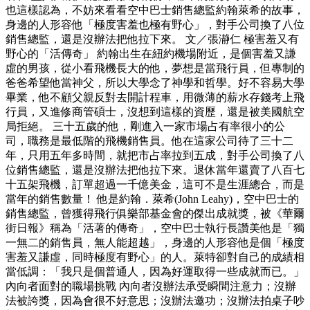
也這樣認為，不妨來看看空中巴士銷售總監約翰萊希的故事，
身邊的人形容他「極度害羞也極有野心」，對手公司換了八位
銷售總監，還是沒辦法把他拉下來。 文／張瀞仁 極害羞又有
野心的「活傳奇」 約翰出生在紐約機場附近，是個害羞又謙
虛的男孩，從小看飛機長大的他，夢想是當飛行員，但專制的
爸爸希望他當神父，所以大學念了神學和哲學。好不容易大學
畢業，他不顧父親反對去開計程車，用微薄的薪水存錢考上飛
行員，又進修商管碩士，沒想到這樣的資歷，還是被美國航空
局拒絕。 三十五歲的他，剛進入一家市場占有率很小的公
司，職務是最低階的飛機銷售員。他在這家公司待了三十二
年，只用五年多時間，就把市占率拉到五成，對手公司換了八
位銷售總監，還是沒辦法把他拉下來。退休當年還賣了八百七
十五架飛機，訂單超過一千億美金，這可不是生涯總合，而是
當年的銷售數量！ 他是約翰．萊希(John Leahy)，空中巴士的
銷售總監，曾獲得飛行俱樂部基金會的傑出成就獎，被《華爾
街日報》稱為「活著的傳奇」，空中巴士執行長讚美他是「獨
一無二的銷售員，無人能超越」，身邊的人形容他是個「極度
害羞又謙虛，同時極度有野心」的人。萊特卻對自己的成績相
當低調：「我只是個普通人，因為好運取得一些成就而已。」
內向者面對的職場挑戰 內向者沒辦法承受瞬間注意力；沒辦
法被誇獎，因為會很不好意思；沒辦法邀功；沒辦法拍桌子吵