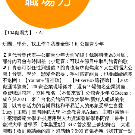
【104職場力】・AI
玩團、學分、找工作？我要全部！ft. 公館青少年
Ｚ世代音樂代表—公館青少年大駕光臨！錄製時間為3月底，
部分內容會有時間差（小驚喜：可以在節目中聽到館青的歌
🎵）青春可以任性到幾歲？館青也有求職焦慮？人生煩惱大公
開！音樂、學分、戀愛全都要，寧可當雷組員，也要繼續練團
不退團！ 【Youtube 這裡聽】 【MixerBox這裡聽】 【2025
職涯博覽會】200家企業現場徵才，還有19場知名企業講座，
免費職涯諮詢，立即報名 【本集來賓】公館青少年 GGteens：
成立於2021，來自台北公館的五位大學生/新鮮人組成的樂
團，以青春活力的音樂風格和平易近人的形象受學生喜愛
Lucy｜主唱｜臺灣師範大學 社會教育系Adam｜主唱+吉他手
｜臺灣師範大學 科技應用與人力資源發展學系阿傑｜鼓手｜
臺灣大學 哲學系 【本集重點】3:07 首次登上夢想舞台—大港
開唱！收到邀請函的當下超感動？5:00 首張專輯《我其實一點