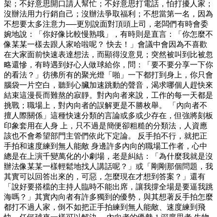
架；不好意思開口請人幫忙；不好意思打電話，怕打擾人家；
沒辦法用力行銷自己；沒辦法爭取福利；不想當第一名，因為
不想要太多注意力──更別說面對頂頭上司，老闆們有時會委
婉地說：「你好像比較慢熟哦」，有時則是直言：「你怎麼不
像某某一樣去跟人家哈啦呢？ 快去！」會議中會因為不喜歡
在大家面前快速表達想法，而顯得沒意見；突然被叫到比被忽
略還慘，有時遇到好心人做球給你，問：「要不要分享一下你
的看法？」彷彿所有的聚光燈「啪」一下都打到身上，你只會
腦袋一片空白，聽到心臟加速跳動的聲音，渴求哪個人趕快來
結束這漫長而難熬的寂靜。對內向者來說，工作的每一天都是
挑戰；職場上，對內向者的誤解更是不勝枚舉。 「內向者不
擅人際關係」這種快速分類的言論或多或少存在，但強將刻板
印象套用在人身 上，只不過是簡便卻粗糙的分類法，人資應
該也不會希望部門主管們依此下定論。 反手拍不行，就把正
手拍和速度練到無人能敵 身邊許多內向的職場工作者，心中
總是在上演千變萬化的小劇場，老是糾結：「為什麼我就是沒
辦法像某某一樣輕鬆地找人講話呢？」或「剛剛那個問題，我
其實可以回答出來的，可惡，怎麼現在才想到答案？」還有
「說好要搭檔的主持人臨時不能出席，讓我撐全場是要逼我跳
海嗎？」其實內向者有許多獨到的優勢，與其想著反手拍怎麼
都打不過人家，倒不如把正手拍練到無人能敵、速度練到飛