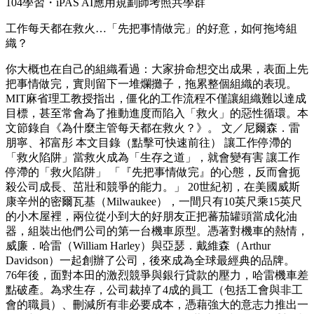
104學習・iPAS AI應用規劃師考照共學群
工作每天都在救火…「先把事情做完」的好意，如何拖垮組
織？
你大概也在自己的組織看過：大家拚命想交出成果，表面上先
把事情做完，實則留下一堆爛攤子，拖累整個組織的表現。
MIT麻省理工教授指出，僵化的工作流程不僅讓組織難以達成
目標，甚至常會為了推動進度而陷入「救火」的惡性循環。本
文節錄自《為什麼主管每天都在救火？》。 文／尼爾森．雷
朋寧、祁富彤 本文目錄（點擊可快速前往） 讓工作停滯的
「救火陷阱」當救火成為「生存之道」，就會變有害 讓工作
停滯的「救火陷阱」 「『先把事情做完』的心態，反而會扼
殺公司成長、茁壯和競爭的能力。」 20世紀初，在美國威斯
康辛州的密爾瓦基（Milwaukee），一間只有10英尺乘15英尺
的小木屋裡，兩位從小到大的好朋友正把蕃茄罐頭當成化油
器，組裝出他們公司的第一台機車原型。憑著對機車的熱情，
威廉．哈雷（William Harley）與亞瑟．戴維森（Arthur
Davidson）一起創辦了公司，後來成為全球最經典的品牌。
76年後，面對本田的激烈競爭與銀行貸款的壓力，哈雷機車差
點破產。為求生存，公司裁掉了4成的員工（包括工會與非工
會的職員）、刪減所有非必要成本，憑藉強大的意志力推出一