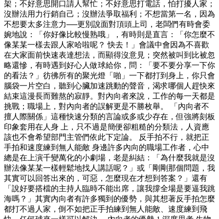
架；不好意思開口請人幫忙；不好意思打電話，怕打擾人家；
沒辦法用力行銷自己；沒辦法爭取福利；不想當第一名，因為
不想要太多注意力──更別說面對頂頭上司，老闆們有時會委
婉地說：「你好像比較慢熟哦」，有時則是直言：「你怎麼不
像某某一樣去跟人家哈啦呢？ 快去！」會議中會因為不喜歡
在大家面前快速表達想法，而顯得沒意見；突然被叫到比被忽
略還慘，有時遇到好心人做球給你，問：「要不要分享一下你
的看法？」彷彿所有的聚光燈「啪」一下都打到身上，你只會
腦袋一片空白，聽到心臟加速跳動的聲音，渴求哪個人趕快來
結束這漫長而難熬的寂靜。對內向者來說，工作的每一天都是
挑戰；職場上，對內向者的誤解更是不勝枚舉。 「內向者不
擅人際關係」這種快速分類的言論或多或少存在，但強將刻板
印象套用在人身 上，只不過是簡便卻粗糙的分類法，人資應
該也不會希望部門主管們依此下定論。 反手拍不行，就把正
手拍和速度練到無人能敵 身邊許多內向的職場工作者，心中
總是在上演千變萬化的小劇場，老是糾結：「為什麼我就是沒
辦法像某某一樣輕鬆地找人講話呢？」或「剛剛那個問題，我
其實可以回答出來的，可惡，怎麼現在才想到答案？」還有
「說好要搭檔的主持人臨時不能出席，讓我撐全場是要逼我跳
海嗎？」其實內向者有許多獨到的優勢，與其想著反手拍怎麼
都打不過人家，倒不如把正手拍練到無人能敵、速度練到飛