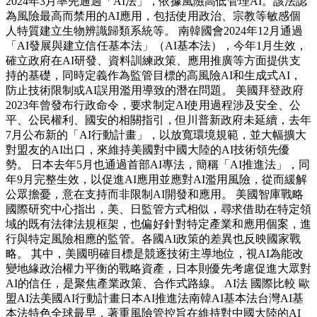
2024年3月率先通過「AI法」，依據風險高低管理AI。該法認
為風險最高而禁用的AI應用，包括使用政治、宗教等敏感個
人特質建立生物辨識歸類系統等。 南韓國會2024年12月通過
「AI發展與建立信任基本法」（AI基本法），今年1月生效，
確立政府在AI研發、資料訓練政策、應用推廣等方面提供支
持的基礎，同時定義作為監管目標的高風險AI和生成式AI，
防止技術限制或AI誤用濫用導致的潛在問題。 美國拜登政府
2023年曾發布行政命令，要求制定AI使用過程涉及安全、公
平、公民權利、國安的相關指引，但川普新政府未延續，去年
7月公布新的「AI行動計畫」，以放寬環境規範，並大幅擴大
對盟友的AI出口，來維持美國對中國大陸的AI技術領先優
勢。 日本去年5月也通過首部AI專法，簡稱「AI推進法」，同
年9月完整生效，以促進AI應用並應對AI濫用風險，從而緩解
公眾擔憂，意在支持而非限制AI開發和應用。 美國智庫戰略
國際研究中心指出，美、日監管方式相似，尋求借助在特定領
域的既有法律法規框架，也偏好針對特定產業和應用個案，進
行與特定風險相應的監管。各國AI政策的差異也反映國家戰
略。 其中，美國明確目標是競逐技術主導地位，視AI為能改
變地緣政治權力平衡的戰略資產，日本則優先考慮促進大眾對
AI的信任，是聚焦產業政策、合作式路線。 AI法 國際比較 歐
盟AI法美國AI行動計畫日本AI推進法南韓AI基本法台灣AI基
本法特色全球最早，著重風險管控旨在維持對中國大陸的AI