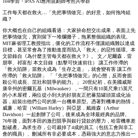
104學習・iPAS AI應用規劃師考照共學群
工作每天都在救火…「先把事情做完」的好意，如何拖垮組
織？
你大概也在自己的組織看過：大家拚命想交出成果，表面上先
把事情做完，實則留下一堆爛攤子，拖累整個組織的表現。
MIT麻省理工教授指出，僵化的工作流程不僅讓組織難以達成
目標，甚至常會為了推動進度而陷入「救火」的惡性循環。本
文節錄自《為什麼主管每天都在救火？》。 文／尼爾森．雷
朋寧、祁富彤 本文目錄（點擊可快速前往） 讓工作停滯的
「救火陷阱」當救火成為「生存之道」，就會變有害 讓工作
停滯的「救火陷阱」 「『先把事情做完』的心態，反而會扼
殺公司成長、茁壯和競爭的能力。」 20世紀初，在美國威斯
康辛州的密爾瓦基（Milwaukee），一間只有10英尺乘15英尺
的小木屋裡，兩位從小到大的好朋友正把蕃茄罐頭當成化油
器，組裝出他們公司的第一台機車原型。憑著對機車的熱情，
威廉．哈雷（William Harley）與亞瑟．戴維森（Arthur
Davidson）一起創辦了公司，後來成為全球最經典的品牌。
76年後，面對本田的激烈競爭與銀行貸款的壓力，哈雷機車差
點破產。為求生存，公司裁掉了4成的員工（包括工會與非工
會的職員）、刪減所有非必要成本，憑藉強大的意志力推出一