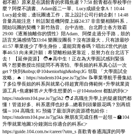
都不酷》原來是在講館青的求職焦慮？7:58 館青都在學校學什
麼？阿傑不讀書、Adam簽二一單、Lucy成績全拿A！10:44
Lucy超全能，邊玩團邊工作，當上設計公司行銷企劃！14:48
音量高能注意！幹話製造機阿傑上線24:37 非音樂相關科系，
開始玩團的契機？新竹熱音、台中吉他、台北爵士各方致霸
29:00《逐漸抽離你的慣性》陪Adam、阿傑走過分手路，鼓的
語言充滿感情🥰33:04 樂團沒團長？沒有誰最大，只有誰最吵
41:57 畢業後少了學生身份，還能寫青春嗎？唱出Z世代的故
事46:53 向未來許願：希望離粉絲更靠近，並努力在台北活下
去！ 【延伸資源】 🧑‍🎓高中生！正在為大學面試感到緊張
嗎？想要教授出招提問不再害怕、學長姐的科系真心話一次
get？快到&nbsp;＠104seniorhigh&nbsp;IG 領取 「大學面試全
攻略」🔥：https://students104.pse.is/7jg5lw 📝畢業導航手冊集結
了多位學長姐的科系與就業心得超實用自傳範例+升學就業資
源工具+焦慮解答🎉大學生想要的～@104student 都點的到👉
https://students104.pse.is/7jg5h2 🧑‍🔬高職生升學上的疑慮我們都
懂！管道好多、科系選擇也好多...總看到頭暈眼花嗎？別再煩
惱～104 高職生 IG 預備了最澎湃的資源禮包給你：
https://students104.pse.is/7jg5kk 揪朋友完成任務一起領～🏫104
升學就業地圖3分鐘測出你適合的科系👉
https://guide.104.com.tw/career/?utm_s 喜歡青春通識課的同學