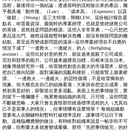
流程，最後得出一個結論：透過當時的流程做出來的產品，幾
乎都具備「動作慢」（Late）、「成本高」（Expensive）以及
「做錯」（Wrong）這三大特徵，簡稱LEW。這份檢討報告還
點名，哈雷最資深、最能幹的專案經理，也就是曾經拯救公司
的英雄，居然就是問題的根源。這些人非常英勇，一心只想把
產品送出門。雖然這樣能暫時解決危機，卻沒有根除問題的癥
結點，甚至反而變成新問題的溫床─這些專案經理在不自覺的
情況下成了「一邊救火，一邊縱火」的人（firefighting
arsonist）。這些出於好意的努力，卻反過來扼殺了公司成長、
茁壯和競爭的能力。公司越來越擅長治標，但根本沒在治本。
就像博德研究所一樣，哈雷雖然創造出龐大的市場需求，卻也
把自己推向陷阱，面對滿滿的混亂和挫折，只能靠腎上腺素硬
撐。 「一邊救火，一邊縱火」的惡性循環，不是哈雷獨有的
現象。你大概也在自己的組織看過：大家拚命想交出成果，雖
然初衷是好的，卻製造出更多混亂。表面上先把事情做完，實
則留下一堆爛攤子，拖累整個組織的表現。只可惜，這些問題
不斷被忽略，大家只會去責怪那些繞過標準流程的人（尤其自
己不是當事人的情況），但事情哪有這麼簡單？ 每個組織都
需要有人在關鍵時刻暫時打破標準流程，讓事情可以往下推
動。這種臨機應變的做法，有時候對組織來說是一帖非吃不可
的藥，但劑量太多就會變成毒藥。那些「先把事情做完」的好