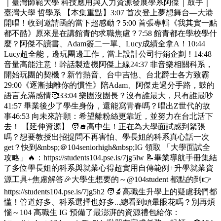
｜臺灣師範大學 科技應用與人力資源發展學系阿傑｜鼓手｜
臺灣大學 哲學系 【本集重點】3:07 首次登上夢想舞台—大港
開唱！收到邀請函的當下超感動？5:00 首張專輯《我其實一點
都不酷》原來是在講館青的求職焦慮？7:58 館青都在學校學什
麼？阿傑不讀書、Adam簽二一單、Lucy成績全拿A！10:44
Lucy超全能，邊玩團邊工作，當上設計公司行銷企劃！14:48
音量高能注意！幹話製造機阿傑上線24:37 非音樂相關科系，
開始玩團的契機？新竹熱音、台中吉他、台北爵士各方致霸
29:00《逐漸抽離你的慣性》陪Adam、阿傑走過分手路，鼓的
語言充滿感情🥰33:04 樂團沒團長？沒有誰最大，只有誰最吵
41:57 畢業後少了學生身份，還能寫青春嗎？唱出Z世代的故
事46:53 向未來許願：希望離粉絲更靠近，並努力在台北活下
去！ 【延伸資源】 🧑‍🎓高中生！正在為大學面試感到緊張
嗎？想要教授出招提問不再害怕、學長姐的科系真心話一次
get？快到&nbsp;＠104seniorhigh&nbsp;IG 領取 「大學面試全
攻略」🔥：https://students104.pse.is/7jg5lw 📝畢業導航手冊集結
了多位學長姐的科系與就業心得超實用自傳範例+升學就業資
源工具+焦慮解答🎉大學生想要的～@104student 都點的到👉
https://students104.pse.is/7jg5h2 🧑‍🔬高職生升學上的疑慮我們都
懂！管道好多、科系選擇也好多...總看到頭暈眼花嗎？別再煩
惱～104 高職生 IG 預備了最澎湃的資源禮包給你：