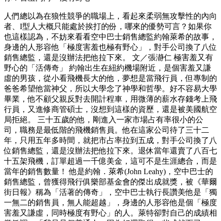
人們總以為在狼性競爭的職場上，看起來柔弱無攻擊性的內向
者、I型人大概只能處於挨打的份，哪來的優勢可言？如果你
也這樣認為，不妨來看看空中巴士銷售總監約翰萊希的故事，
身邊的人形容他「極度害羞也極有野心」，對手公司換了八位
銷售總監，還是沒辦法把他拉下來。 文／張瀞仁 極害羞又有
野心的「活傳奇」 約翰出生在紐約機場附近，是個害羞又謙
虛的男孩，從小看飛機長大的他，夢想是當飛行員，但專制的
爸爸希望他當神父，所以大學念了神學和哲學。好不容易大學
畢業，他不顧父親反對去開計程車，用微薄的薪水存錢考上飛
行員，又進修商管碩士，沒想到這樣的資歷，還是被美國航空
局拒絕。 三十五歲的他，剛進入一家市場占有率很小的公
司，職務是最低階的飛機銷售員。他在這家公司待了三十二
年，只用五年多時間，就把市占率拉到五成，對手公司換了八
位銷售總監，還是沒辦法把他拉下來。退休當年還賣了八百七
十五架飛機，訂單超過一千億美金，這可不是生涯總合，而是
當年的銷售數量！ 他是約翰．萊希(John Leahy)，空中巴士的
銷售總監，曾獲得飛行俱樂部基金會的傑出成就獎，被《華爾
街日報》稱為「活著的傳奇」，空中巴士執行長讚美他是「獨
一無二的銷售員，無人能超越」，身邊的人形容他是個「極度
害羞又謙虛，同時極度有野心」的人。萊特卻對自己的成績相