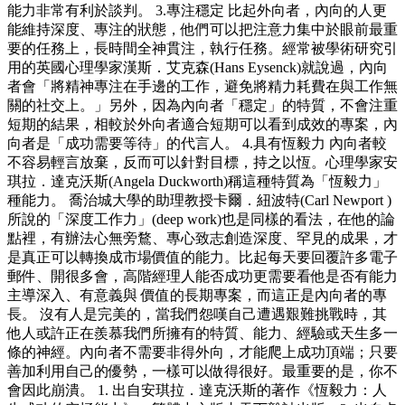
能力非常有利於談判。 3.專注穩定 比起外向者，內向的人更
能維持深度、專注的狀態，他們可以把注意力集中於眼前最重
要的任務上，長時間全神貫注，執行任務。經常被學術研究引
用的英國心理學家漢斯．艾克森(Hans Eysenck)就說過，內向
者會「將精神專注在手邊的工作，避免將精力耗費在與工作無
關的社交上。」另外，因為內向者「穩定」的特質，不會注重
短期的結果，相較於外向者適合短期可以看到成效的專案，內
向者是「成功需要等待」的代言人。 4.具有恆毅力 內向者較
不容易輕言放棄，反而可以針對目標，持之以恆。心理學家安
琪拉．達克沃斯(Angela Duckworth)稱這種特質為「恆毅力」
種能力。 喬治城大學的助理教授卡爾．紐波特(Carl Newport )
所說的「深度工作力」(deep work)也是同樣的看法，在他的論
點裡，有辦法心無旁鶩、專心致志創造深度、罕見的成果，才
是真正可以轉換成市場價值的能力。比起每天要回覆許多電子
郵件、開很多會，高階經理人能否成功更需要看他是否有能力
主導深入、有意義與 價值的長期專案，而這正是內向者的專
長。 沒有人是完美的，當我們怨嘆自己遭遇艱難挑戰時，其
他人或許正在羨慕我們所擁有的特質、能力、經驗或天生多一
條的神經。內向者不需要非得外向，才能爬上成功頂端；只要
善加利用自己的優勢，一樣可以做得很好。最重要的是，你不
會因此崩潰。 1. 出自安琪拉．達克沃斯的著作《恆毅力：人