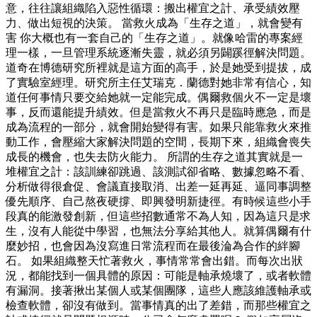
意，往往讓組織陷入惡性循環：搬出權宜之計、承受績效壓
力、做出短視的決策。 當救火成為「生存之道」，就會變有
害 你大概也有一套自己的「生存之道」。就像哈雷的專案經
理一樣，一旦管理系統逐漸失靈，就必須另闢蹊徑解決問題。
道奇在博德研究所裡就是這方面的高手，於是她受到提拔，成
了實驗室經理。研究所主任艾瑞克．蘭德對她非常有信心，知
道任何事情只要交給她就一定能完成。偶爾救個火不一定是壞
事，反而還能提升績效。但是當救火不再只是臨時應急，而是
成為流程的一部分，就會開始變得有害。如果只能靠救火來推
動工作，會壓縮大家解決問題的空間，長期下來，組織會喪失
成長的機會，也失去防火能力。 所謂的生存之道其實就是一
堆權宜之計：該訓練卻跳過、該測試卻省略、數據忽略不看、
分析做得很倉促、會議直接取消、出差一延再延、逼同事調整
優先順序、自己熬夜硬撐、即興發明新捷徑。有時候這些小手
段真的能激發創新，但這些招數通常不為人知，因為這只是求
生，沒有人能從中學習，也無法分享給其他人。就算偶爾有什
麼妙招，也會因為沒寫進日常流程而在最後淪為合作的絆腳
石。 如果組織整天忙著救火，事情常常會出錯。而每次出狀
況，都能找到一個具體的原因：可能是軸承燒壞了，或者軟體
有漏洞。接著揪出某個人或某個團隊，這些人應該維護軸承或
檢查軟體，卻沒有做到。當事情真的出了差錯，而那些權宜之