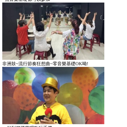
非洲鼓~流行節奏狂想曲~零音樂基礎OK呦!