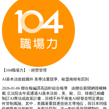
【104職場力】・經營管理
AI基本法借鏡國外 美專法重競爭、歐盟南韓有罰則
2026-01-06 聯合報編譯高詣軒綜合報導 由聯合新聞網授權轉
載 立法院去年底通過AI基本法前，美、歐、日、韓都已相繼
制訂AI專法或政策計畫，目標不外乎推進AI研發並明定應如
何管制風險。其中，美國著重競逐技術主導地位，與日本同樣
仰賴既有法規框架，未新設罰則，這一點似乎與我國類似。歐