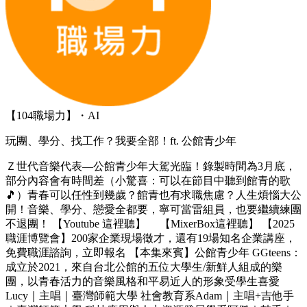
【104職場力】・AI
玩團、學分、找工作？我要全部！ft. 公館青少年
Ｚ世代音樂代表—公館青少年大駕光臨！錄製時間為3月底，
部分內容會有時間差（小驚喜：可以在節目中聽到館青的歌
🎵）青春可以任性到幾歲？館青也有求職焦慮？人生煩惱大公
開！音樂、學分、戀愛全都要，寧可當雷組員，也要繼續練團
不退團！ 【Youtube 這裡聽】 【MixerBox這裡聽】 【2025
職涯博覽會】200家企業現場徵才，還有19場知名企業講座，
免費職涯諮詢，立即報名 【本集來賓】公館青少年 GGteens：
成立於2021，來自台北公館的五位大學生/新鮮人組成的樂
團，以青春活力的音樂風格和平易近人的形象受學生喜愛
Lucy｜主唱｜臺灣師範大學 社會教育系Adam｜主唱+吉他手