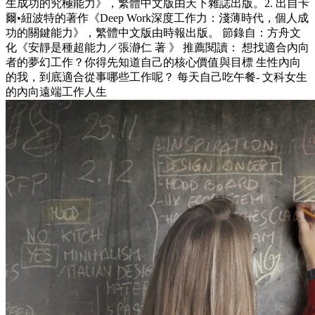
生成功的究極能力》，繁體中文版由天下雜誌出版。2. 出自卡
爾•紐波特的著作《Deep Work深度工作力：淺薄時代，個人成
功的關鍵能力》，繁體中文版由時報出版。 節錄自：方舟文
化《安靜是種超能力／張瀞仁 著 》 推薦閱讀： 想找適合內向
者的夢幻工作？你得先知道自己的核心價值與目標 生性內向
的我，到底適合從事哪些工作呢？ 每天自己吃午餐- 文科女生
的內向遠端工作人生