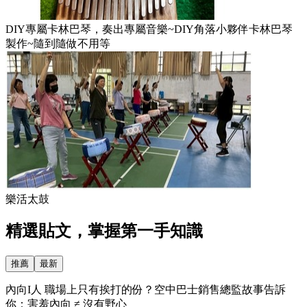
DIY專屬卡林巴琴，奏出專屬音樂~DIY角落小夥伴卡林巴琴
製作~隨到隨做不用等
樂活太鼓
精選貼文，掌握第一手知識
推薦
最新
內向I人 職場上只有挨打的份？空中巴士銷售總監故事告訴
你：害羞內向 ≠ 沒有野心