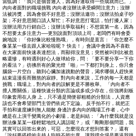
當低調：「我只是個普通人，因為好運取得一些成就而已。」
內向者面對的職場挑戰 內向者沒辦法承受瞬間注意力；沒辦
法被誇獎，因為會很不好意思；沒辦法邀功；沒辦法拍桌子吵
架；不好意思開口請人幫忙；不好意思打電話，怕打擾人家；
沒辦法用力行銷自己；沒辦法爭取福利；不想當第一名，因為
不想要太多注意力──更別說面對頂頭上司，老闆們有時會委
婉地說：「你好像比較慢熟哦」，有時則是直言：「你怎麼不
像某某一樣去跟人家哈啦呢？ 快去！」會議中會因為不喜歡
在大家面前快速表達想法，而顯得沒意見；突然被叫到比被忽
略還慘，有時遇到好心人做球給你，問：「要不要分享一下你
的看法？」彷彿所有的聚光燈「啪」一下都打到身上，你只會
腦袋一片空白，聽到心臟加速跳動的聲音，渴求哪個人趕快來
結束這漫長而難熬的寂靜。對內向者來說，工作的每一天都是
挑戰；職場上，對內向者的誤解更是不勝枚舉。 「內向者不
擅人際關係」這種快速分類的言論或多或少存在，但強將刻板
印象套用在人身 上，只不過是簡便卻粗糙的分類法，人資應
該也不會希望部門主管們依此下定論。 反手拍不行，就把正
手拍和速度練到無人能敵 身邊許多內向的職場工作者，心中
總是在上演千變萬化的小劇場，老是糾結：「為什麼我就是沒
辦法像某某一樣輕鬆地找人講話呢？」或「剛剛那個問題，我
其實可以回答出來的，可惡，怎麼現在才想到答案？」還有
「說好要搭檔的主持人臨時不能出席，讓我撐全場是要逼我跳