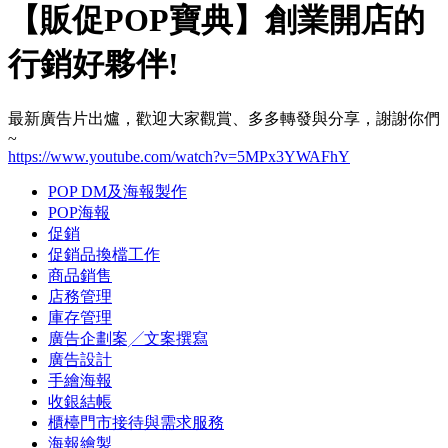
【販促POP寶典】創業開店的
行銷好夥伴!
最新廣告片出爐，歡迎大家觀賞、多多轉發與分享，謝謝你們
~
https://www.youtube.com/watch?v=5MPx3YWAFhY
POP DM及海報製作
POP海報
促銷
促銷品換檔工作
商品銷售
店務管理
庫存管理
廣告企劃案╱文案撰寫
廣告設計
手繪海報
收銀結帳
櫃檯門市接待與需求服務
海報繪製