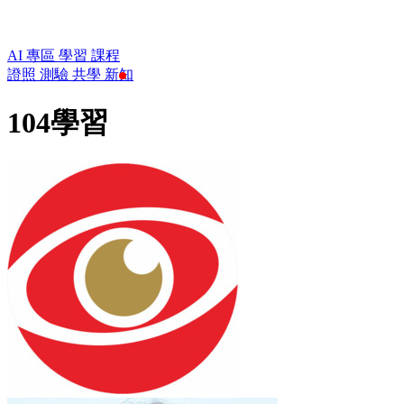
AI 專區
學習
課程
證照
測驗
共學
新知
104學習