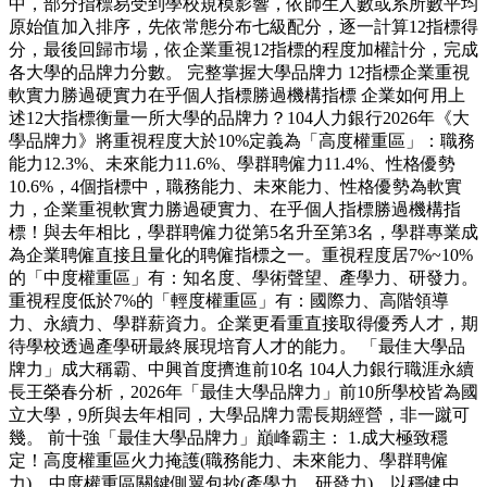
中，部分指標易受到學校規模影響，依師生人數或系所數平均
原始值加入排序，先依常態分布七級配分，逐一計算12指標得
分，最後回歸市場，依企業重視12指標的程度加權計分，完成
各大學的品牌力分數。 完整掌握大學品牌力 12指標企業重視
軟實力勝過硬實力在乎個人指標勝過機構指標 企業如何用上
述12大指標衡量一所大學的品牌力？104人力銀行2026年《大
學品牌力》將重視程度大於10%定義為「高度權重區」：職務
能力12.3%、未來能力11.6%、學群聘僱力11.4%、性格優勢
10.6%，4個指標中，職務能力、未來能力、性格優勢為軟實
力，企業重視軟實力勝過硬實力、在乎個人指標勝過機構指
標！與去年相比，學群聘僱力從第5名升至第3名，學群專業成
為企業聘僱直接且量化的聘僱指標之一。重視程度居7%~10%
的「中度權重區」有：知名度、學術聲望、產學力、研發力。
重視程度低於7%的「輕度權重區」有：國際力、高階領導
力、永續力、學群薪資力。企業更看重直接取得優秀人才，期
待學校透過產學研最終展現培育人才的能力。 「最佳大學品
牌力」成大稱霸、中興首度擠進前10名 104人力銀行職涯永續
長王榮春分析，2026年「最佳大學品牌力」前10所學校皆為國
立大學，9所與去年相同，大學品牌力需長期經營，非一蹴可
幾。 前十強「最佳大學品牌力」巔峰霸主： 1.成大極致穩
定！高度權重區火力掩護(職務能力、未來能力、學群聘僱
力)，中度權重區關鍵側翼包抄(產學力、研發力)，以穩健中