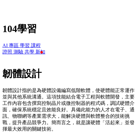
104學習
AI 專區
學習
課程
證照
測驗
共學
新知
韌體設計
韌體設計指的是為硬體設備編寫低階軟體，使硬體能正常運作
並與其他系統溝通。這項技能結合電子工程與軟體開發，主要
工作內容包含撰寫控制晶片或微控制器的程式碼，調試硬體介
面，確保系統穩定且效能良好。具備此能力的人才在電子、通
訊、物聯網等產業需求大，能解決硬體與軟體整合的技術挑
戰，提升產品競爭力。簡而言之，就是讓硬體「活起來」並發
揮最大效用的關鍵技術。