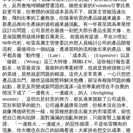
火，反而會拖垮關鍵營運流程。雖然全新的Evolution引擎比舊
款更可靠，但整體的保固成本居高不下。就算主管能迅速出
動，飛到出事的工廠救急，但隨著哈雷的產品線越來越多，把
新產品推向生產線的過程越來越混亂。有一年甚至因為車尾燈
設計出問題，公司居然在最後一刻把大部分產品全面大修，光
是保固費用就燒掉數百萬美元。 前面就有提過，早在20世紀
90年代初，哈雷高層主管便委託外部人員檢討公司的產品開發
流程，最後得出一個結論：透過當時的流程做出來的產品，幾
乎都具備「動作慢」（Late）、「成本高」（Expensive）以及
「做錯」（Wrong）這三大特徵，簡稱LEW。這份檢討報告還
點名，哈雷最資深、最能幹的專案經理，也就是曾經拯救公司
的英雄，居然就是問題的根源。這些人非常英勇，一心只想把
產品送出門。雖然這樣能暫時解決危機，卻沒有根除問題的癥
結點，甚至反而變成新問題的溫床─這些專案經理在不自覺的
情況下成了「一邊救火，一邊縱火」的人（firefighting
arsonist）。這些出於好意的努力，卻反過來扼殺了公司成長、
茁壯和競爭的能力。公司越來越擅長治標，但根本沒在治本。
就像博德研究所一樣，哈雷雖然創造出龐大的市場需求，卻也
把自己推向陷阱，面對滿滿的混亂和挫折，只能靠腎上腺素硬
撐。 「一邊救火，一邊縱火」的惡性循環，不是哈雷獨有的
現象。你大概也在自己的組織看過：大家拚命想交出成果，雖