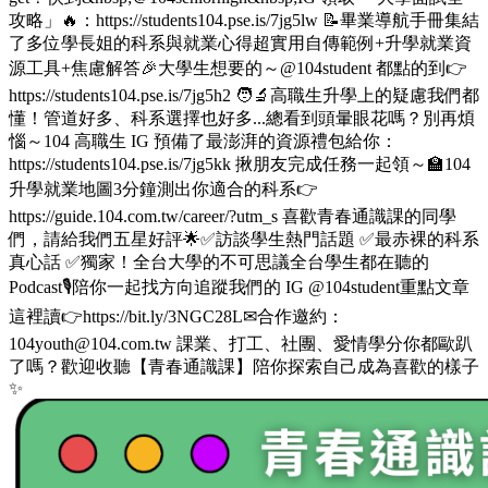
攻略」🔥：https://students104.pse.is/7jg5lw 📝畢業導航手冊集結
了多位學長姐的科系與就業心得超實用自傳範例+升學就業資
源工具+焦慮解答🎉大學生想要的～@104student 都點的到👉
https://students104.pse.is/7jg5h2 🧑‍🔬高職生升學上的疑慮我們都
懂！管道好多、科系選擇也好多...總看到頭暈眼花嗎？別再煩
惱～104 高職生 IG 預備了最澎湃的資源禮包給你：
https://students104.pse.is/7jg5kk 揪朋友完成任務一起領～🏫104
升學就業地圖3分鐘測出你適合的科系👉
https://guide.104.com.tw/career/?utm_s 喜歡青春通識課的同學
們，請給我們五星好評🌟✅訪談學生熱門話題 ✅最赤裸的科系
真心話 ✅獨家！全台大學的不可思議全台學生都在聽的
Podcast🎙️陪你一起找方向追蹤我們的 IG @104student重點文章
這裡讀👉https://bit.ly/3NGC28L✉合作邀約：
104youth@104.com.tw 課業、打工、社團、愛情學分你都歐趴
了嗎？歡迎收聽【青春通識課】陪你探索自己成為喜歡的樣子
✨