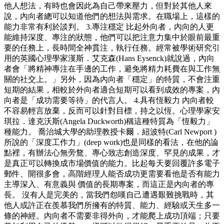
他人想法，有時也會因此為自己帶來壓力，但對於其他人來
說，內向者總可以知道他們的想法與需求。在職場上，這樣的
能力非常有利於談判。 3.專注穩定 比起外向者，內向的人更
能維持深度、專注的狀態，他們可以把注意力集中於眼前最重
要的任務上，長時間全神貫注，執行任務。經常被學術研究引
用的英國心理學家漢斯．艾克森(Hans Eysenck)就說過，內向
者會「將精神專注在手邊的工作，避免將精力耗費在與工作無
關的社交上。」另外，因為內向者「穩定」的特質，不會注重
短期的結果，相較於外向者適合短期可以看到成效的專案，內
向者是「成功需要等待」的代言人。 4.具有恆毅力 內向者較
不容易輕言放棄，反而可以針對目標，持之以恆。心理學家安
琪拉．達克沃斯(Angela Duckworth)稱這種特質為「恆毅力」
種能力。 喬治城大學的助理教授卡爾．紐波特(Carl Newport )
所說的「深度工作力」(deep work)也是同樣的看法，在他的論
點裡，有辦法心無旁鶩、專心致志創造深度、罕見的成果，才
是真正可以轉換成市場價值的能力。比起每天要回覆許多電子
郵件、開很多會，高階經理人能否成功更需要看他是否有能力
主導深入、有意義與 價值的長期專案，而這正是內向者的專
長。 沒有人是完美的，當我們怨嘆自己遭遇艱難挑戰時，其
他人或許正在羨慕我們所擁有的特質、能力、經驗或天生多一
條的神經。內向者不需要非得外向，才能爬上成功頂端；只要