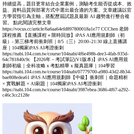
持續提高，題目更常結合企業案例，測驗考生能否從成本、效
益、資料品質與部署方式中選出最合適的方案。文章建議以官
方學習指引為主軸，搭配歷屆試題及最新 AI 趨勢進行整合複
習。 點此閱讀完整文章
https://vocus.cc/article/6a6aa64efd897800018a1e77 CCChen 老師
課程推薦 【直播課程＋限時回放】iPAS AI應用規劃師（初
級）- 第三梯考前衝刺班｜8/5（三）20:00–21:30 線上直播講
座｜104獨家iPAS AI考證衝刺
https://nabi.104.com.tw/course/104nabi/4f6e498b-dee3-4fab-935d-
64c781840c9c 【2026年－考試筆記(V1版本)】iPAS AI應用規
劃師初級｜全科攻略ｘ考點精華ｘ擬真題庫｜104學習
https://nabi.104.com.tw/course/104nabi/07779700-a980-43d2-8b34-
bae808edea61 iPAS AI應用規劃師【中級】衝刺班｜命題精析
× 實戰解題 × AI刷題​｜104獨家iPAS AI考證衝刺
https://nabi.104.com.tw/course/104nabi/3987ebea-3686-4f67-a292-
c46c3cc2128e