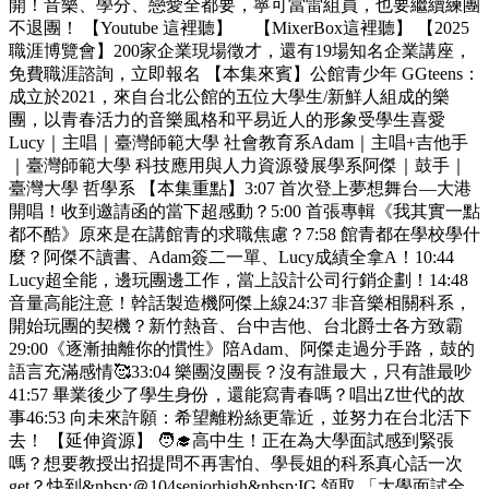
開！音樂、學分、戀愛全都要，寧可當雷組員，也要繼續練團
不退團！ 【Youtube 這裡聽】 【MixerBox這裡聽】 【2025
職涯博覽會】200家企業現場徵才，還有19場知名企業講座，
免費職涯諮詢，立即報名 【本集來賓】公館青少年 GGteens：
成立於2021，來自台北公館的五位大學生/新鮮人組成的樂
團，以青春活力的音樂風格和平易近人的形象受學生喜愛
Lucy｜主唱｜臺灣師範大學 社會教育系Adam｜主唱+吉他手
｜臺灣師範大學 科技應用與人力資源發展學系阿傑｜鼓手｜
臺灣大學 哲學系 【本集重點】3:07 首次登上夢想舞台—大港
開唱！收到邀請函的當下超感動？5:00 首張專輯《我其實一點
都不酷》原來是在講館青的求職焦慮？7:58 館青都在學校學什
麼？阿傑不讀書、Adam簽二一單、Lucy成績全拿A！10:44
Lucy超全能，邊玩團邊工作，當上設計公司行銷企劃！14:48
音量高能注意！幹話製造機阿傑上線24:37 非音樂相關科系，
開始玩團的契機？新竹熱音、台中吉他、台北爵士各方致霸
29:00《逐漸抽離你的慣性》陪Adam、阿傑走過分手路，鼓的
語言充滿感情🥰33:04 樂團沒團長？沒有誰最大，只有誰最吵
41:57 畢業後少了學生身份，還能寫青春嗎？唱出Z世代的故
事46:53 向未來許願：希望離粉絲更靠近，並努力在台北活下
去！ 【延伸資源】 🧑‍🎓高中生！正在為大學面試感到緊張
嗎？想要教授出招提問不再害怕、學長姐的科系真心話一次
get？快到&nbsp;＠104seniorhigh&nbsp;IG 領取 「大學面試全