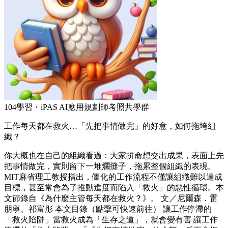
104學習・iPAS AI應用規劃師考照共學群
工作每天都在救火…「先把事情做完」的好意，如何拖垮組
織？
你大概也在自己的組織看過：大家拚命想交出成果，表面上先
把事情做完，實則留下一堆爛攤子，拖累整個組織的表現。
MIT麻省理工教授指出，僵化的工作流程不僅讓組織難以達成
目標，甚至常會為了推動進度而陷入「救火」的惡性循環。本
文節錄自《為什麼主管每天都在救火？》。 文／尼爾森．雷
朋寧、祁富彤 本文目錄（點擊可快速前往） 讓工作停滯的
「救火陷阱」當救火成為「生存之道」，就會變有害 讓工作