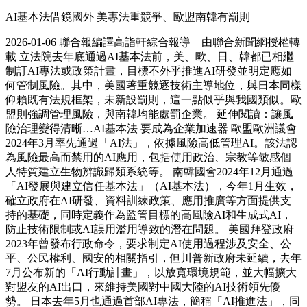
AI基本法借鏡國外 美專法重競爭、歐盟南韓有罰則
2026-01-06 聯合報編譯高詣軒綜合報導 由聯合新聞網授權轉
載 立法院去年底通過AI基本法前，美、歐、日、韓都已相繼
制訂AI專法或政策計畫，目標不外乎推進AI研發並明定應如
何管制風險。其中，美國著重競逐技術主導地位，與日本同樣
仰賴既有法規框架，未新設罰則，這一點似乎與我國類似。歐
盟則強調管理風險，與南韓均能處罰企業。 延伸閱讀：讓風
險治理變得清晰…AI基本法 要成為企業加速器 歐盟歐洲議會
2024年3月率先通過「AI法」，依據風險高低管理AI。該法認
為風險最高而禁用的AI應用，包括使用政治、宗教等敏感個
人特質建立生物辨識歸類系統等。 南韓國會2024年12月通過
「AI發展與建立信任基本法」（AI基本法），今年1月生效，
確立政府在AI研發、資料訓練政策、應用推廣等方面提供支
持的基礎，同時定義作為監管目標的高風險AI和生成式AI，
防止技術限制或AI誤用濫用導致的潛在問題。 美國拜登政府
2023年曾發布行政命令，要求制定AI使用過程涉及安全、公
平、公民權利、國安的相關指引，但川普新政府未延續，去年
7月公布新的「AI行動計畫」，以放寬環境規範，並大幅擴大
對盟友的AI出口，來維持美國對中國大陸的AI技術領先優
勢。 日本去年5月也通過首部AI專法，簡稱「AI推進法」，同