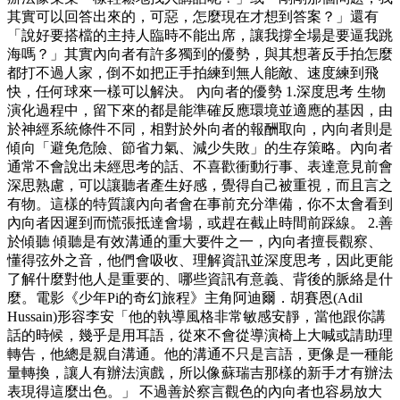
其實可以回答出來的，可惡，怎麼現在才想到答案？」還有
「說好要搭檔的主持人臨時不能出席，讓我撐全場是要逼我跳
海嗎？」其實內向者有許多獨到的優勢，與其想著反手拍怎麼
都打不過人家，倒不如把正手拍練到無人能敵、速度練到飛
快，任何球來一樣可以解決。 內向者的優勢 1.深度思考 生物
演化過程中，留下來的都是能準確反應環境並適應的基因，由
於神經系統條件不同，相對於外向者的報酬取向，內向者則是
傾向「避免危險、節省力氣、減少失敗」的生存策略。內向者
通常不會說出未經思考的話、不喜歡衝動行事、表達意見前會
深思熟慮，可以讓聽者產生好感，覺得自己被重視，而且言之
有物。這樣的特質讓內向者會在事前充分準備，你不太會看到
內向者因遲到而慌張抵達會場，或趕在截止時間前踩線。 2.善
於傾聽 傾聽是有效溝通的重大要件之一，內向者擅長觀察、
懂得弦外之音，他們會吸收、理解資訊並深度思考，因此更能
了解什麼對他人是重要的、哪些資訊有意義、背後的脈絡是什
麼。電影《少年Pi的奇幻旅程》主角阿迪爾．胡賽恩(Adil
Hussain)形容李安「他的執導風格非常敏感安靜，當他跟你講
話的時候，幾乎是用耳語，從來不會從導演椅上大喊或請助理
轉告，他總是親自溝通。他的溝通不只是言語，更像是一種能
量轉換，讓人有辦法演戲，所以像蘇瑞吉那樣的新手才有辦法
表現得這麼出色。」 不過善於察言觀色的內向者也容易放大