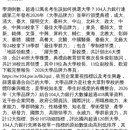
學測倒數，超過12萬名考生該如何挑選大學？104人力銀行連
續第三年發布2026年《大學品牌力》並舉行頒獎典禮，成大、
清大、臺大、陽明交大、臺科大、中山、北科大、政大、中
央、中興10校拿下「最佳大學品牌力」；東吳、臺師大、世
新、銘傳、文藻、中興、屏科大、輔仁、東海、北教大、彰師
大、臺體、國體、高餐大、北醫、中國醫藥、臺藝大、北藝大
等24校拿下18學群「最佳學群力」；包含「學制標竿獎」、
「地區領航獎」、「躍升獎」、「新銳獎」共計頒出6大獎
項，合計40所大學獲獎。典禮由教育部常務次長朱俊彰致詞，
共計38校出席領獎，其中19位為大學校長、11位副校長。歡迎
下載完整報告「2026大學品牌力專頁」
https://tw104.pse.is/8k2qul，依照企業重視指標以及考生興趣，
篩選最適合自己的大學。 大學品牌力是社會大眾對學校的整
體印象與概念，是學校知名度、學生好感度的有機整合。2026
年《大學品牌力》結合104人力銀行大數據超過418萬筆資料、
近千份企業問卷、政府公開資訊、國際評比，用職務能力、未
來能力、學群聘僱力、性格優勢、知名度、學術聲望、產學
力、研發力、國際力、高階領導力、永續力、學群薪資力，共
計12大指標、拆分105項細指標，評比國內超過120所大學。
104人力銀行先將各校單一指標的原始數值由高到低排序，其