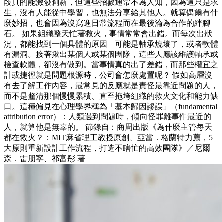
段真的能激發創新，但這些招數通常不為人知，因為這只是求
生，沒有人能從中學習，也無法分享給其他人。就算偶爾有什
麼妙招，也會因為沒寫進日常流程而在最後淪為合作的絆腳
石。 如果組織整天忙著救火，事情常常會出錯。而每次出狀
況，都能找到一個具體的原因：可能是軸承燒壞了，或者軟體
有漏洞。接著揪出某個人或某個團隊，這些人應該維護軸承或
檢查軟體，卻沒有做到。當事情真的出了差錯，而那些權宜之
計或捷徑就是問題根源時，公司會怎麼處置呢？ 假如高層沒
有去了解工作內容，最常見的反應就是責怪最靠近問題的人，
而不是釐清那個慢慢累積、直至拖垮組織的救火文化和能力缺
口。這種偏見在心理學界稱為「基本歸因謬誤」（fundamental
attribution error）：人類遇到問題時，傾向怪罪離事件最近的
人，就算他是無辜的。 節錄自：商周出版《為什麼主管每天
都在救火？：MIT麻省理工教授原創、亞當．格蘭特力薦，5
大原則重新設計工作流程，打造不瞎忙的高效團隊》／尼爾
森．雷朋寧、祁富彤 著