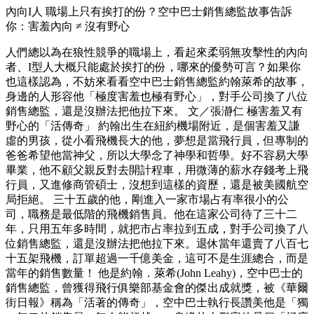
內向I人 職場上只有挨打的份？空中巴士銷售總監故事告訴
你：害羞內向 ≠ 沒有野心
人們總以為在狼性競爭的職場上，看起來柔弱無攻擊性的內向
者、I型人大概只能處於挨打的份，哪來的優勢可言？如果你
也這樣認為，不妨來看看空中巴士銷售總監約翰萊希的故事，
身邊的人形容他「極度害羞也極有野心」，對手公司換了八位
銷售總監，還是沒辦法把他拉下來。 文／張瀞仁 極害羞又有
野心的「活傳奇」 約翰出生在紐約機場附近，是個害羞又謙
虛的男孩，從小看飛機長大的他，夢想是當飛行員，但專制的
爸爸希望他當神父，所以大學念了神學和哲學。好不容易大學
畢業，他不顧父親反對去開計程車，用微薄的薪水存錢考上飛
行員，又進修商管碩士，沒想到這樣的資歷，還是被美國航空
局拒絕。 三十五歲的他，剛進入一家市場占有率很小的公
司，職務是最低階的飛機銷售員。他在這家公司待了三十二
年，只用五年多時間，就把市占率拉到五成，對手公司換了八
位銷售總監，還是沒辦法把他拉下來。退休當年還賣了八百七
十五架飛機，訂單超過一千億美金，這可不是生涯總合，而是
當年的銷售數量！ 他是約翰．萊希(John Leahy)，空中巴士的
銷售總監，曾獲得飛行俱樂部基金會的傑出成就獎，被《華爾
街日報》稱為「活著的傳奇」，空中巴士執行長讚美他是「獨