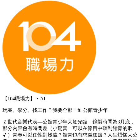
【104職場力】・AI
玩團、學分、找工作？我要全部！ft. 公館青少年
Ｚ世代音樂代表—公館青少年大駕光臨！錄製時間為3月底，
部分內容會有時間差（小驚喜：可以在節目中聽到館青的歌
🎵）青春可以任性到幾歲？館青也有求職焦慮？人生煩惱大公