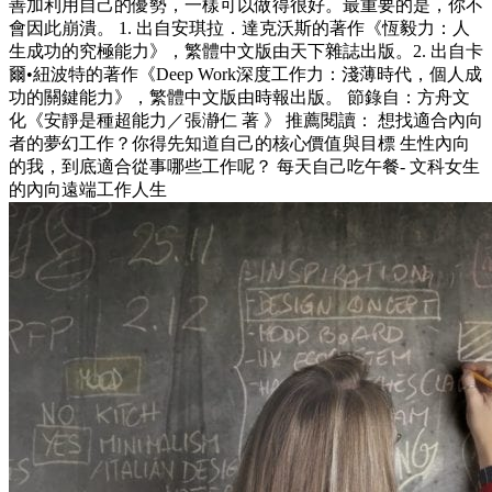
善加利用自己的優勢，一樣可以做得很好。最重要的是，你不
會因此崩潰。 1. 出自安琪拉．達克沃斯的著作《恆毅力：人
生成功的究極能力》，繁體中文版由天下雜誌出版。2. 出自卡
爾•紐波特的著作《Deep Work深度工作力：淺薄時代，個人成
功的關鍵能力》，繁體中文版由時報出版。 節錄自：方舟文
化《安靜是種超能力／張瀞仁 著 》 推薦閱讀： 想找適合內向
者的夢幻工作？你得先知道自己的核心價值與目標 生性內向
的我，到底適合從事哪些工作呢？ 每天自己吃午餐- 文科女生
的內向遠端工作人生