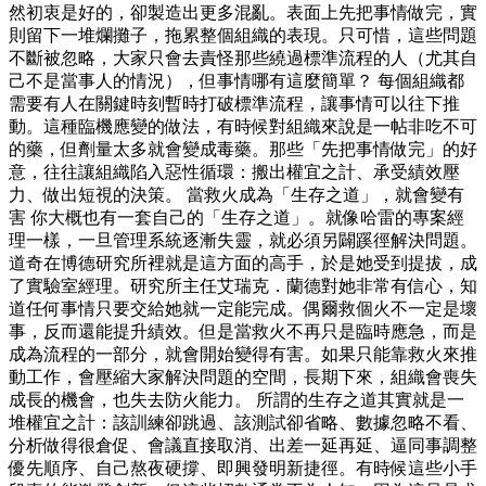
然初衷是好的，卻製造出更多混亂。表面上先把事情做完，實
則留下一堆爛攤子，拖累整個組織的表現。只可惜，這些問題
不斷被忽略，大家只會去責怪那些繞過標準流程的人（尤其自
己不是當事人的情況），但事情哪有這麼簡單？ 每個組織都
需要有人在關鍵時刻暫時打破標準流程，讓事情可以往下推
動。這種臨機應變的做法，有時候對組織來說是一帖非吃不可
的藥，但劑量太多就會變成毒藥。那些「先把事情做完」的好
意，往往讓組織陷入惡性循環：搬出權宜之計、承受績效壓
力、做出短視的決策。 當救火成為「生存之道」，就會變有
害 你大概也有一套自己的「生存之道」。就像哈雷的專案經
理一樣，一旦管理系統逐漸失靈，就必須另闢蹊徑解決問題。
道奇在博德研究所裡就是這方面的高手，於是她受到提拔，成
了實驗室經理。研究所主任艾瑞克．蘭德對她非常有信心，知
道任何事情只要交給她就一定能完成。偶爾救個火不一定是壞
事，反而還能提升績效。但是當救火不再只是臨時應急，而是
成為流程的一部分，就會開始變得有害。如果只能靠救火來推
動工作，會壓縮大家解決問題的空間，長期下來，組織會喪失
成長的機會，也失去防火能力。 所謂的生存之道其實就是一
堆權宜之計：該訓練卻跳過、該測試卻省略、數據忽略不看、
分析做得很倉促、會議直接取消、出差一延再延、逼同事調整
優先順序、自己熬夜硬撐、即興發明新捷徑。有時候這些小手