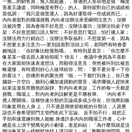
一無二的銷售員，無人能超越」，身邊的人形容他是個「極度
害羞又謙虛，同時極度有野心」的人。萊特卻對自己的成績相
當低調：「我只是個普通人，因為好運取得一些成就而已。」
內向者面對的職場挑戰 內向者沒辦法承受瞬間注意力；沒辦
法被誇獎，因為會很不好意思；沒辦法邀功；沒辦法拍桌子吵
架；不好意思開口請人幫忙；不好意思打電話，怕打擾人家；
沒辦法用力行銷自己；沒辦法爭取福利；不想當第一名，因為
不想要太多注意力──更別說面對頂頭上司，老闆們有時會委
婉地說：「你好像比較慢熟哦」，有時則是直言：「你怎麼不
像某某一樣去跟人家哈啦呢？ 快去！」會議中會因為不喜歡
在大家面前快速表達想法，而顯得沒意見；突然被叫到比被忽
略還慘，有時遇到好心人做球給你，問：「要不要分享一下你
的看法？」彷彿所有的聚光燈「啪」一下都打到身上，你只會
腦袋一片空白，聽到心臟加速跳動的聲音，渴求哪個人趕快來
結束這漫長而難熬的寂靜。對內向者來說，工作的每一天都是
挑戰；職場上，對內向者的誤解更是不勝枚舉。 「內向者不
擅人際關係」這種快速分類的言論或多或少存在，但強將刻板
印象套用在人身 上，只不過是簡便卻粗糙的分類法，人資應
該也不會希望部門主管們依此下定論。 反手拍不行，就把正
手拍和速度練到無人能敵 身邊許多內向的職場工作者，心中
總是在上演千變萬化的小劇場，老是糾結：「為什麼我就是沒
辦法像某某一樣輕鬆地找人講話呢？」或「剛剛那個問題，我