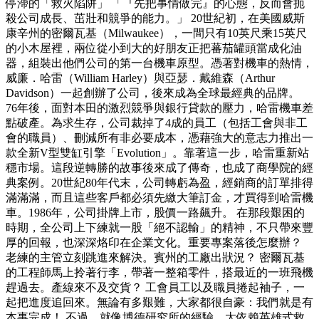
停滯的「救火陷阱」 「『先把事情做完』的心態，反而會扼
殺公司成長、茁壯和競爭的能力。」 20世紀初，在美國威斯
康辛州的密爾瓦基（Milwaukee），一間只有10英尺乘15英尺
的小木屋裡，兩位從小到大的好朋友正把蕃茄罐頭當成化油
器，組裝出他們公司的第一台機車原型。憑著對機車的熱情，
威廉．哈雷（William Harley）與亞瑟．戴維森（Arthur
Davidson）一起創辦了公司，後來成為全球最經典的品牌。
76年後，面對本田的激烈競爭與銀行貸款的壓力，哈雷機車差
點破產。為求生存，公司裁掉了4成的員工（包括工會與非工
會的職員）、刪減所有非必要成本，憑藉強大的意志力推出一
款全新V型雙缸引擎「Evolution」。靠著這一步，哈雷重新站
穩市場。這段逆轉勝的故事後來成了傳奇，也成了商學院的經
典案例。20世紀80年代末，公司轉虧為盈，經銷商的訂單排得
滿滿滿，而且這些客戶都必須先繳大筆訂金，才買得到哈雷機
車。1986年，公司掛牌上市，股價一路飆升。 在那段艱困的
時期，全公司上下練就一股「絕不認輸」的精神，不只帶來豐
厚的回報，也深深烙印在企業文化。重要專案落後怎麼辦？
老練的主管立刻跳進來解決。賓州的工廠出狀況？ 密爾瓦基
的工程師馬上拎著行李，帶著一整箱零件，搭最近的一班飛機
趕過去。產線來不及交貨？ 工會員工以及職員捲起袖子，一
起把進度追回來。無論有多艱難，大家都很自豪：我們就是有
本事完成！ 不過，就像博德研究所的經驗，太依賴英雄式救