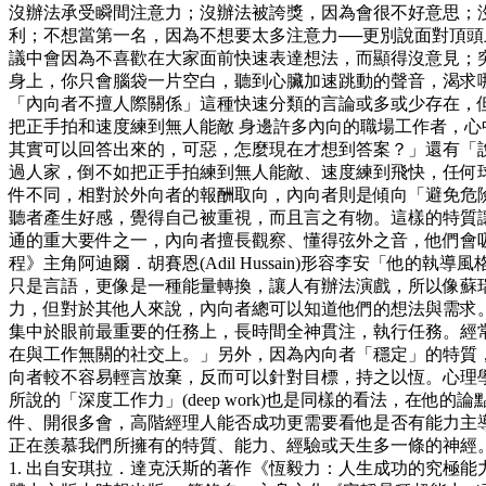
沒辦法承受瞬間注意力；沒辦法被誇獎，因為會很不好意思；
利；不想當第一名，因為不想要太多注意力──更別說面對頂
議中會因為不喜歡在大家面前快速表達想法，而顯得沒意見；
身上，你只會腦袋一片空白，聽到心臟加速跳動的聲音，渴求
「內向者不擅人際關係」這種快速分類的言論或多或少存在，但
把正手拍和速度練到無人能敵 身邊許多內向的職場工作者，
其實可以回答出來的，可惡，怎麼現在才想到答案？」還有「
過人家，倒不如把正手拍練到無人能敵、速度練到飛快，任何球
件不同，相對於外向者的報酬取向，內向者則是傾向「避免危
聽者產生好感，覺得自己被重視，而且言之有物。這樣的特質讓
通的重大要件之一，內向者擅長觀察、懂得弦外之音，他們會
程》主角阿迪爾．胡賽恩(Adil Hussain)形容李安「
只是言語，更像是一種能量轉換，讓人有辦法演戲，所以像蘇
力，但對於其他人來說，內向者總可以知道他們的想法與需求。
集中於眼前最重要的任務上，長時間全神貫注，執行任務。經常被學
在與工作無關的社交上。」另外，因為內向者「穩定」的特質，
向者較不容易輕言放棄，反而可以針對目標，持之以恆。心理學家安琪拉．
所說的「深度工作力」(deep work)也是同樣的看法，
件、開很多會，高階經理人能否成功更需要看他是否有能力主導
正在羨慕我們所擁有的特質、能力、經驗或天生多一條的神經
1. 出自安琪拉．達克沃斯的著作《恆毅力：人生成功的究極能力