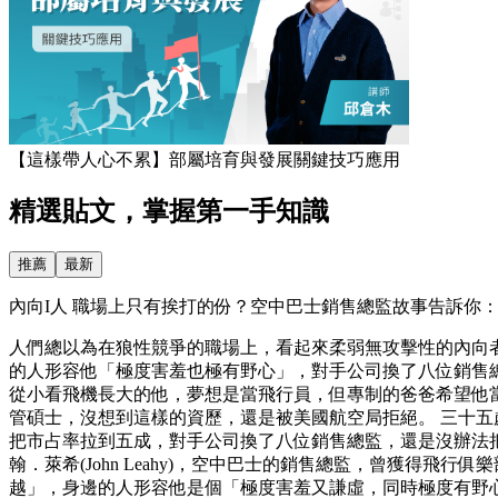
【這樣帶人心不累】部屬培育與發展關鍵技巧應用
精選貼文，掌握第一手知識
推薦
最新
內向I人 職場上只有挨打的份？空中巴士銷售總監故事告訴你：害
人們總以為在狼性競爭的職場上，看起來柔弱無攻擊性的內向
的人形容他「極度害羞也極有野心」，對手公司換了八位銷售總
從小看飛機長大的他，夢想是當飛行員，但專制的爸爸希望他
管碩士，沒想到這樣的資歷，還是被美國航空局拒絕。 三十
把市占率拉到五成，對手公司換了八位銷售總監，還是沒辦法
翰．萊希(John Leahy)，空中巴士的銷售總監，曾獲
越」，身邊的人形容他是個「極度害羞又謙虛，同時極度有野心