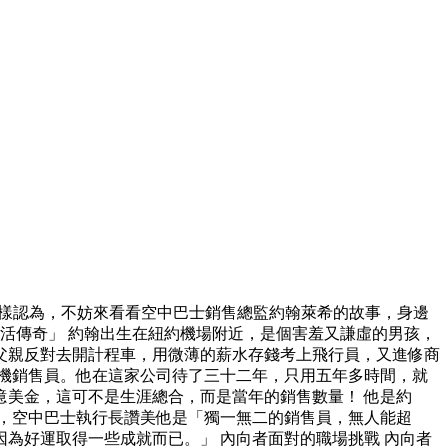
這樣認為，不妨來看看空中巴士銷售總監約翰萊希的故事，身邊
活傳奇」 約翰出生在紐約機場附近，是個害羞又謙虛的男孩，
父親反對去開計程車，用微薄的薪水存錢考上飛行員，又進修商
機銷售員。他在這家公司待了三十二年，只用五年多時間，就
美金，這可不是生涯總合，而是當年的銷售數量！ 他是約
奇」，空中巴士執行長讚美他是「獨一無二的銷售員，無人能超
為好運取得一些成就而已。」 內向者面對的職場挑戰 內向者