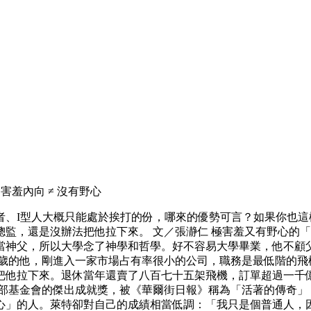
羞內向 ≠ 沒有野心
者、I型人大概只能處於挨打的份，哪來的優勢可言？如果你也
監，還是沒辦法把他拉下來。 文／張瀞仁 極害羞又有野心的「
當神父，所以大學念了神學和哲學。好不容易大學畢業，他不顧
五歲的他，剛進入一家市場占有率很小的公司，職務是最低階的飛
把他拉下來。退休當年還賣了八百七十五架飛機，訂單超過一千億
得飛行俱樂部基金會的傑出成就獎，被《華爾街日報》稱為「活著的傳
」的人。萊特卻對自己的成績相當低調：「我只是個普通人，因