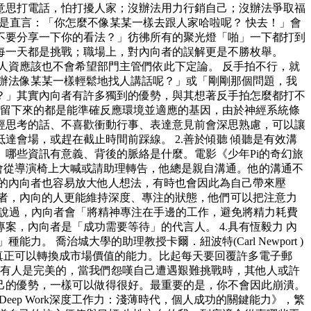
意思打電話，怕打擾人家；沒辦法用力行銷自己；沒辦法爭取福
是直言：「你怎麼不像某某一樣去跟人家哈啦呢？ 快去！」會
不要分享一下你的看法？」彷彿所有的聚光燈「啪」一下都打到
每一天都是挑戰；職場上，對內向者的誤解更是不勝枚舉。
人資應該也不會希望部門主管們依此下定論。 反手拍不行，就
辦法像某某一樣輕鬆地找人講話呢？」或「剛剛那個問題，我
？」其實內向者有許多獨到的優勢，與其想著反手拍怎麼都打不
中，留下來的都是能準確反應環境並適應的基因，由於神經系統條
經思考的話、不喜歡衝動行事、表達意見前會深思熟慮，可以讓
會場，或趕在截止時間前踩線。 2.善於傾聽 傾聽是有效溝
哪些資訊有意義、背後的脈絡是什麼。電影《少年Pi的奇幻旅
從來不會從導演椅上大喊或請助理轉告，他總是親自溝通。他的溝通不
的內向者也容易放大他人想法，有時也會因此為自己帶來壓
向者，內向的人更能維持深度、專注的狀態，他們可以把注意力
k)就說過，內向者會「將精神專注在手邊的工作，避免將精力耗費
，內向者是「成功需要等待」的代言人。 4.具有恆毅力 內
力。 喬治城大學的助理教授卡爾．紐波特(Carl Newport )
才是真正可以轉換成市場價值的能力。比起每天要回覆許多電子郵
沒有人是完美的，當我們怨嘆自己遭遇艱難挑戰時，其他人或許
己的優勢，一樣可以做得很好。最重要的是，你不會因此崩潰。
eep Work深度工作力：淺薄時代，個人成功的關鍵能力》，繁