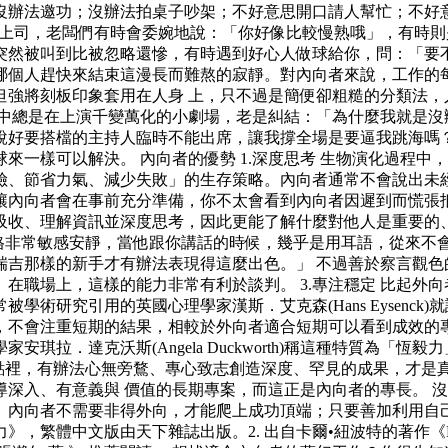
沒辦法邀功；沒辦法拍桌子吵架；不好意思開口請人幫忙；不好
頭上司，老闆們有時會委婉地說：「你好像比較慢熟哦」，有時則
突然被叫到比被忽略還慘，有時遇到好心人做球給你，問：「要
哪個人趕快來結束這漫長而難熬的寂靜。對內向者來說，工作的
強將刻板印象套用在人身 上，只不過是簡便卻粗糙的分類法，
心中總是在上演千變萬化的小劇場，老是糾結：「為什麼我就是沒
說好要搭檔的主持人臨時不能出席，讓我撐全場是要逼我跳海嗎
來一樣可以解決。 內向者的優勢 1.深度思考 生物演化過程
險、節省力氣、減少失敗」的生存策略。內向者通常不會說出未
內向者會在事前充分準備，你不太會看到內向者因遲到而慌張抵達
吸收、理解資訊並深度思考，因此更能了解什麼對他人是重要的、
他的執導風格非常敏感安靜，當他跟你講話的時候，幾乎是用耳語，
瑞吉那樣的新手才有辦法表現得這麼出色。」 不過善於察言觀色
在職場上，這樣的能力非常有利於談判。 3.專注穩定 比起外
術研究引用的英國心理學家漢斯．艾克森(Hans Eysenc
不會注重短期的結果，相較於外向者適合短期可以看到成效的專案
達克沃斯(Angela Duckworth)稱這種特質為「恆毅力」種能
在他的論點裡，有辦法心無旁鶩、專心致志創造深度、罕見的成果，
深入、有意義與 價值的長期專案，而這正是內向者的專長。 
。內向者不需要非得外向，才能爬上成功頂端；只要善加利用自
》，繁體中文版由天下雜誌出版。2. 出自卡爾•紐波特的著作《D