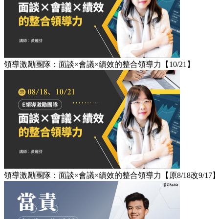
領導激勵團隊：面談×會議×績效的整合領導力【10/21】
領導激勵團隊：面談×會議×績效的整合領導力【原8/18改9/17